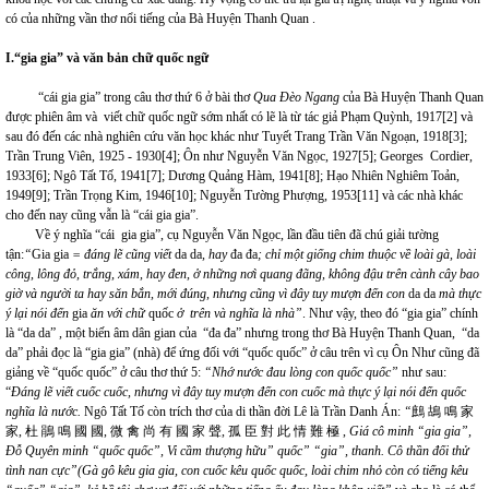
có của những vần thơ nổi tiếng của Bà Huyện Thanh Quan .
I.“gia gia” và văn bản chữ quốc ngữ
“cái gia gia” trong câu thơ thứ 6 ở bài thơ
Qua Đèo Ngang
của Bà Huyện Thanh Quan
được phiên âm và viết chữ quốc ngữ sớm nhất có lẽ là từ tác giả Phạm Quỳnh, 1917
[2]
và
sau đó đến các nhà nghiên cứu văn học khác như Tuyết Trang Trần Văn Ngoạn, 1918
[3]
;
Trần Trung Viên, 1925 - 1930
[4]
; Ôn như Nguyễn Văn Ngọc, 1927
[5]
; Georges Cordier,
1933
[6]
; Ngô Tất Tố, 1941
[7]
; Dương Quảng Hàm, 1941
[8]
; Hạo Nhiên Nghiêm Toản,
1949
[9]
; Trần Trọng Kim, 1946
[10]
; Nguyễn Tường Phượng, 1953
[11]
và các nhà khác
cho đến nay cũng vẫn là “cái gia gia”.
Về ý nghĩa “cái gia gia”, cụ Nguyễn Văn Ngọc, lần đầu tiên đã chú giải tường
tận:
“
Gia gia
= đáng lẽ cũng viết
da da
, hay
đa đa
; chỉ một giống chim thuộc về loài gà, loài
công, lông đỏ, trắng, xám, hay đen, ở những nơì quang đãng, không đậu trên cành cây bao
giờ và người ta hay săn bắn, mới đúng, nhưng cũng vì đây tuy mượn đến con
da da
mà thực
ý lại nói đến
gia
ăn với chữ
quốc
ở trên và nghĩa là nhà”
. Như vậy, theo đó “gia gia” chính
là “da da” , một biến âm dân gian của “đa đa” nhưng trong thơ Bà Huyện Thanh Quan, “da
da” phải đọc là “gia gia” (nhà) để ứng đối với “quốc quốc” ở câu trên vì cụ Ôn Như cũng đã
giảng về “quốc quốc” ở câu thơ thứ 5:
“Nhớ nước đau lòng con quốc quốc”
như sau:
“
Đáng lẽ viết
cuốc cuốc
, nhưng vì đây tuy mượn đến con
cuốc
mà thực ý lại nói đến
quốc
nghĩa là nước.
Ngô Tất Tố còn trích thơ của di thần đời Lê là Trần Danh Án:
“
鷓 鴣 鳴 家
家, 杜 鵑 鳴 國 國, 微 禽 尚 有 國 家 聲, 孤 臣 對 此 情 難 極 ,
Giá cô minh “gia gia”,
Đỗ Quyên minh “quốc quốc”, Vi cầm thượng hữu” quốc” “gia”, thanh. Cô thần đối thử
tình nan cực”(Gà gô kêu gia gia, con cuốc kêu quốc quốc, loài chim nhỏ còn có tiếng kêu