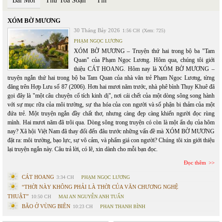
Bài Mới
Thư Toà Soạn
Tin
XÓM BỜ MƯƠNG
30 Tháng Bảy 2026
1:56 CH
(Xem: 725)
PHẠM NGỌC LƯƠNG
XÓM BỜ MƯƠNG – Truyện thứ hai trong bộ ba "Tam
Quan" của Phạm Ngọc Lương. Hôm qua, chúng tôi giới
thiệu CÁT HOANG. Hôm nay là XÓM BỜ MƯƠNG –
truyện ngắn thứ hai trong bộ ba Tam Quan của nhà văn trẻ Phạm Ngọc Lương, từng
đăng trên Hợp Lưu số 87 (2006). Hơn hai mươi năm trước, nhà phê bình Thụy Khuê đã
gọi đây là "một câu chuyện cổ tích kinh dị", nơi cái chết của một dòng sông song hành
với sự mục rữa của môi trường, sự tha hóa của con người và số phận bi thảm của một
đứa trẻ. Một truyện ngắn đầy chất thơ, nhưng càng đẹp càng khiến người đọc rùng
mình. Hai mươi năm đã trôi qua. Dòng sông trong truyện có còn là một ẩn dụ của hôm
nay? Xã hội Việt Nam đã thay đổi đến đâu trước những vấn đề mà XÓM BỜ MƯƠNG
đặt ra: môi trường, bạo lực, sự vô cảm, và phẩm giá con người? Chúng tôi xin giới thiệu
lại truyện ngắn này. Câu trả lời, có lẽ, xin dành cho mỗi bạn đọc.
Đọc thêm
CÁT HOANG
3:34 CH
PHẠM NGỌC LƯƠNG
“THỜI NÀY KHÔNG PHẢI LÀ THỜI CỦA VĂN CHƯƠNG NGHỆ
THUẬT”
10:50 CH
MAI AN NGUYỄN ANH TUẤN
BÃO Ở VÙNG BIÊN
10:23 CH
PHAN THANH BÌNH