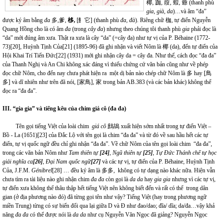
椰, 跏, 葭, 瘕, 爺 (thanh phù
gia, già, da
)…và âm “đa”
được ký âm bằng
đa
多,爹,
栘,
[
飠
它] (thanh phù
đa, đà
). Riêng chữ 枷, tự điển Nguyễn
Quang Hồng cho là có âm
đa
(trong
cây đa
)
nhưng theo chúng tôi thanh phù
gia
phải đọc là
“da” mới đúng âm xưa. Thật ra xưa là cây “da” (=cây đa) như tự vị của P. Béhaine (1772-
73)
[20]
, Huỳnh Tịnh Của
[21]
(1895-96) đã ghi nhận và viết Nôm là 椰 (da), đến tự điển của
Hội Khai Trí Tiến Đức
[22]
(1931) mới ghi nhận cây da = cây đa. Như thế, cách đọc “đa đa”
của Thanh Nghị và An Chi không xác đáng vì thiếu chứng cứ văn bản cũng như về phép
đọc chữ Nôm, cho đến nay chưa phát hiện ra một dị bản nào chép chữ Nôm là 多 hay [鳥
多] và dĩ nhiên như trên đã nói, [家鳥], 家 trong bản AB.383 (và các bản khác) không thể
đọc ra “đa đa”.
III. “gia gia” và tiếng kêu của chim giá cô (đa đa)
Tên gọi tiếng Việt của loài chim
giá cô
鷓鴣 xuất hiện sớm nhất trong tự điển Việt –
Bồ - La (1651)
[23]
của Đắc Lộ với tên gọi là chim “đa đa” và từ đó về sau hầu hết các tự
điển, tự vị quốc ngữ đều chỉ ghi nhận “đa đa”. Về chữ Nôm của tên gọi loài chim “đa đa”,
trong các văn bản Nôm như
Tam thiên tự
[24]
,
Ngũ thiên tự
[25]
,
Tự Đức Thánh chế tự học
giải nghĩa ca
[26]
,
Đại Nam quốc ngữ
[27]
và các tự vị, tự điển của P. Béhaine, Huỳnh Tịnh
Của, J.F.M.
Génibrel
[28]
… đều ký âm là 多多, không có tự dạng nào khác nữa. Hiện vẫn
chưa tìm ra tài liệu nào ghi nhận chim
đa đa
còn gọi là
da da
hay
gia gia
nhưng vì các tự vị,
tự điển xưa không thể thâu thập hết tiếng Việt nên không biết đến và rất có thể trong dân
gian (ở địa phương nào đó) đã từng gọi tên như vậy? Tiếng Việt (hay trong phương ngữ
miền Trung) từng có sự biến đổi qua lại giữa D và Đ như đao/dao; đĩa/ dĩa; da/đa…vậy khả
năng
đa đa
có thể được nói là
da da
như cụ Nguyễn Văn Ngọc đã giảng? Nguyễn Ngọc