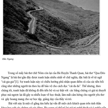
Đèo Ngang
Trong số mấy bài thơ chữ Nôm còn lại của Bà Huyện Thanh Quan, bài thơ “Qua Đèo
Ngang” là bài thơ gần đây được tranh luận nhiều nhất về chữ nghĩa, đặc biệt là về từ ngữ
“cái gia gia”
[1]
. Sự tranh luận này có chiều hướng phủ nhận quan điểm cũ của các tiền bối
cũng như những người tin theo họ để bảo vệ cho cách đọc “cái đa đa”. Thế nhưng, theo
chúng tôi, tranh luận đã không đi đến tiến bộ và sự thật với các bằng chứng có giá trị thuyết
phục mà ngược lại đã gây ra nhiễu loạn về học thuật, làm mất cảm hứng cho người yêu thơ
và gây hoang mang cho sự học tập, giảng dạy của thầy và trò.
Bài viết này là một cố gắng tìm hiểu lại vấn đề một cách khách quan trên tinh thần
khoa học với các chứng cứ xác đáng. Hy vọng có thể trả lại giá trị nghệ thuật và ý nghĩa vốn