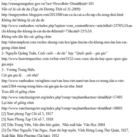
http://vienngonnguhoc.gov.vn/?act=News&do=Detail&nid=101
Vẫn cứ là cái đa đa (Tạp chí Đương Thời số 11-2009)
http://tunguyenhoc.blogspot.com/2013/08/van-cu-la-cai-a-chi-tap-chi-uong-thoi.html
Không thể không là cái đa đa
http://www.vanhoahoc.vn/index.php?option=com_content&view=article&id=2376%3Aan-
chi-khong-the-khong-la-cai-da-da-&Itemid=71&catid=21%3A
Không nên lẫn lộn các giống chim
http://nhavantphcm.com.vn/doc-duong-van-hoc/giao-luu/an-chi-khong-nen-lan-lon-cac-
giong-chim.html
2- Nguyễn Quảng Tuân,
Cuốc cuốc – da da” hay “Quốc quốc - gia gia”
http://www.honvietquochoc.com.vn/bai-viet/3152-cuoc-cuoc-da-da-hay-quoc-quoc-gia-
gia.aspx
3 - Vương Trung Hiếu.
Cái gia gia là … cái nhà!
http://www.vanhoahoc.vn/nghien-cuu/van-hoa-viet-nam/van-hoa-co-trung-dai-o-viet-
nam/2364-vuong-trung-hieu-cai-gia-gia-la-cai-nha-.html
Trao đổi về giống chim
http://www.vanchuongviet.org/index.php?comp=tacpham&action=detail&id=17495
Lại bàn về giống chim
http://www.vanchuongviet.org/index.php?comp=tacpham&action=detail&id=18003
[2]
Nam phong Tạp Chí
số 5, 1917
[3]
Nam Phong Tạp Chí
số 7, 1918
[4]
Trần Trung Viên,
Văn đàn bảo giám,
Nhà xuất bản Văn Học 2004
[5]
Ôn Như Nguyễn Văn Ngọc,
Nam
thi hợp tuyển
, Vĩnh Hưng Long Thư Quán, 1927,
Xuất Bản Bốn Phương (Tái bản), 1952