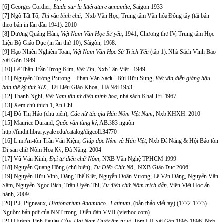
[6]
Georges Cordier,
Etude sur la littérature annamite
, Saigon 1933
[7]
Ngô Tất Tố,
Thi văn bình chú
, Nxb Văn Học, Trung tâm Văn hóa Đông tây (tái bản
theo bản in lần đầu 1941). 2010
[8]
Dương Quảng Hàm,
Việt Nam Văn Học Sử yếu
, 1941, Chương thứ IV, Trung tâm Học
Liệu Bộ Giáo Dục (in lần thứ 10), Sàigòn, 1968.
[9]
Hạo Nhiên Nghiêm Toản,
Việt Nam Văn Học Sử Trích Yếu
(tập 1). Nhà Sách Vĩnh Bảo
Sài Gòn 1949
[10]
Lệ Thần Trần Trọng Kim,
Việt Thi,
Nxb Tân Việt . 1949
[11]
Nguyễn Tường Phượng – Phan Văn Sách - Bùi Hữu Sung,
Việt văn diễn giảng hậu
bán thế kỷ thứ XIX
,. Tài Liệu Giáo Khoa, Hà Nội.1953
[12]
Thanh Nghị,
Việt Nam tân từ điển minh họa
, nhà sách Khai Trí. 1967
[13]
Xem chú thích 1, An Chi
[14]
Đỗ Thị Hảo (chủ biên),
Các nữ tác gia Hán Nôm Việt Nam,
Nxb KHXH. 2010
[15]
Maurice Durand,
Quốc văn tùng ký
, AB.383 nguồn
http://findit.library.yale.edu/catalog/digcoll:34770
[16]
L.m An-tôn Trần Văn Kiệm,
Giúp đọc Nôm và Hán Việt
, Nxb Đà Nẵng & Hội Bảo tồn
Di sản chữ Nôm Hoa Kỳ, Đà Nẵng. 2004
[17]
Vũ Văn Kính,
Đại tự điển chữ Nôm,
NXB Văn Nghệ TPHCM 1999
[18]
Nguyễn Quang Hồng (chủ biên),
Tự Điển Chữ Nô,
NXB Giáo Dục 2006
[19]
Nguyễn Hữu Vinh, Đặng Thế Kiệt, Nguyễn Doãn Vượng, Lê Văn Đặng, Nguyễn Văn
Sâm, Nguyễn Ngọc Bích, Trần Uyên Thi,
Tự điển chữ Nôm trích dẫn,
Viện Việt Học ấn
hành, 2009.
[20]
P.J. Pigneaux,
Dictionarium Anamitico - Latinum,
(bản thảo viết tay)
(1772-1773).
Nguồn: bản pdf của NNT trong Diễn đàn VVH (viethoc.com)
[21]
Huỳnh Tịnh Paulus Của,
Đại Nam Quấc âm tự vị
, Tom I-II Sài Gòn 1895-1896, Nxb