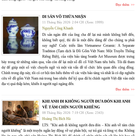
Đọc thêm
DI SẢN VÔ THỪA NHẬN
11 Tháng Bảy 2026
2:04 CH
(Xem: 1999)
Nguyễn Công Khanh
Di sản ngàn đời của ông cha để lại mà mình không biết đến,
không biết quý, thì đó là một điều đáng để cho chúng ta phải
suy nghĩ! Cuộc triển lãm Vietnamese Ceramic: A Separate
Tradition (Tạm dịch là Đồ Gốm Việt Nam: Một Truyền Thống
Riêng Biệt), của viện bảo tàng Seattle Art Museum được trưng
bày trong từ những năm qua, vẫn còn để lại một số đồ cổ Việt Nam tiêu biểu. Tôi đã tham
dự để giúp một số việc chuyển ngữ và một vài vấn đề tổ chức liên quan đến cộng đồng.
Chính trong dịp này, tôi có cơ hội tìm hiểu thêm về các viện bảo tàng và nhất là có dịp nghiên
cứu về đồ gốm Việt Nam mà trong bao nhiêu thế kỷ qua đã bị chính người Việt đặt vào một
địa vị quá thấp kém, khiến ít người ngó ngàng đến.
Đọc thêm
KHI ANH ĐI KHÔNG NGƯỜI ĐƯA ĐÓN KHI ANH
VỀ TÁM CHÍN NGƯỜI KHIÊNG
08 Tháng Bảy 2026
7:19 CH
(Xem: 2343)
Hoàng Thị Bích Hà
LTS: "Khi anh đi không người đưa đón – Khi anh về tám chín
người khiêng" là một truyện ngắn lay động về sự phản bội, sự trả giá và lòng vị tha. Không