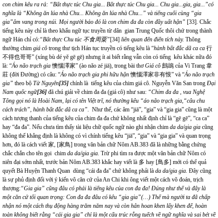
con chim kêu ra rả: “Bất thực túc Chu gia... Bất thực túc Chu gia... Chu gia...gia, gia...”có
nghĩa là “Không ăn lúa nhà Chu... Không ăn lúa nhà Chu...” và tiếng cuối cùng “gia
gia”âm vang trong núi. Mọi người bảo đó là con chim đa đa còn đầy uất hận”
[33]
.
Chắc
tiếng kêu này chỉ là theo khẩu ngữ tục truyền từ dân gian Trung Quốc thôi chứ trong thành
ngữ Hán chỉ có:
“Bất thực Chu túc
不食周粟
”
[34]
liên quan đến điển tích này.
Thông
thường chim
giá cô
trong thư tịch Hán tục truyền có tiếng kêu là “
hành bất đắc dã ca ca
行
不
得
也
哥
哥
” (xíng bù dé yě gē gē) nhưng ít ai biết rằng vẫn còn có tiếng kêu khác nữa đó
là: “
Áo não trạch gia
懊惱澤家” (ào nǎo zé jiā), trong bài thơ
Giá cô
鷓鴣 của Vi Trang 韋
莊 (đời Đường) có câu: “
Áo não trạch gia phi hữu hận
懊惱澤家非有恨” và “
Áo não trạch
gia”
theo bộ
Từ Nguyên
[35]
chính là
tiếng kêu của chim giá cô. Nguyễn Văn San trong
Đại
Nam quốc
ngữ
[36]
đã chú giải về chim đa đa (giá cô) như sau:
“Chim đa đa , vua Nghệ
Tông gọi nó là Hoài Nam, lại có tên Việt trĩ, nó thường kêu “áo não trạch gia,“câu chu
cách trách”,
hành bất đắc dã ca ca
”.
Như thế, các âm “jiā”, “gia” và
“gia gia”
cũng là một
cách tượng thanh của tiếng kêu của chim đa đa chứ không nhất định chỉ là “gē gē”, “ca ca”
hay “đa đa”. Nếu chưa tìm thấy tài liệu chữ quốc ngữ nào ghi nhận chim
da da/gia gia
cũng
không thể khẳng định là không có vì chính tiếng kêu “jiā”, “gia” và
“gia gia”
và quan trọng
hơn, đó là cách viết 家, [家鳥] trong văn bản chữ Nôm AB.383 đã là những bằng chứng
chắc chắn cho tên gọi chim
da da/gia gia.
Trừ phi tìm ra được một văn bản chữ Nôm có
niên đại sớm nhất, trước bản Nôm AB.383 khắc hay viết là 多 hay [鳥多] mới có thể quả
quyết Bà Huyện Thanh Quan dùng “cái đa đa”
chứ không phải là
da da/gia gia.
Đây cũng
là sự phủ định đối với ý kiến vô căn cứ của An Chi khi ông viết một cách võ đoán, trịch
thượng:
“Gia gia” cũng đâu có phải là tiếng kêu của con đa đa! Đúng như thế và đây là
một căn cứ tối quan trọng: Con đa đa đâu có kêu “gia gia”(…) Thế mà người ta đã chấp
nhận nó một cách thụ động hàng trăm năm nay và còn hân hoan khen lấy khen để, hoàn
toàn không biết rằng “cái gia gia” chỉ là một cấu trúc rỗng tuếch về ngữ nghĩa và sai bét về