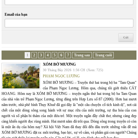
Email của bạn
1
2
3
4
5
6
7
Trang sau
Trang cuối
XÓM BỜ MƯƠNG
30 Tháng Bảy 2026
1:56 CH
(Xem: 725)
PHẠM NGỌC LƯƠNG
XÓM BỜ MƯƠNG – Truyện thứ hai trong bộ ba "Tam Quan"
của Phạm Ngọc Lương. Hôm qua, chúng tôi giới thiệu CÁT
HOANG. Hôm nay là XÓM BỜ MƯƠNG – truyện ngắn thứ hai trong bộ ba Tam Quan
của nhà văn trẻ Phạm Ngọc Lương, từng đăng trên Hợp Lưu số 87 (2006). Hơn hai mươi
năm trước, nhà phê bình Thụy Khuê đã gọi đây là "một câu chuyện cổ tích kinh dị", nơi cái
chết của một dòng sông song hành với sự mục rữa của môi trường, sự tha hóa của con
người và số phận bi thảm của một đứa trẻ. Một truyện ngắn đầy chất thơ, nhưng càng đẹp
càng khiến người đọc rùng mình. Hai mươi năm đã trôi qua. Dòng sông trong truyện có còn
là một ẩn dụ của hôm nay? Xã hội Việt Nam đã thay đổi đến đâu trước những vấn đề mà
XÓM BỜ MƯƠNG đặt ra: môi trường, bạo lực, sự vô cảm, và phẩm giá con người? Chúng