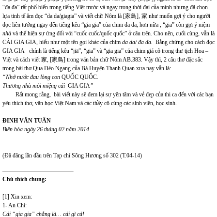
“đa đa” rất phổ biến trong tiếng Việt trước và ngay trong thời đại của mình nhưng đã chọn
lựa tinh tế âm đọc “da da/giagia” và viết chữ Nôm là [家鳥], 家 như muốn gợi ý cho người
đọc liên tưởng ngay đến tiếng kêu “gia gia” của chim đa đa, hơn nữa , “gia” còn gợi ý niệm
nhà
và thể hiện sự ứng đối với “cuốc cuốc/quốc quốc” ở câu trên. Cho nên, cuối cùng, vẫn là
CÁI GIA GIA, hiểu như một tên gọi khác của chim
da da/ đa đa.
Bằng chứng cho cách đọc
GIA GIA chính là tiếng kêu “jiā”, “gia” và
“gia gia” của chim giá cô trong thư tịch Hoa –
Việt
và cách viết 家, [家鳥] trong văn bản chữ Nôm AB.383. Vậy thì, 2 câu thơ đặc sắc
trong bài thơ Qua Đèo Ngang của Bà Huyện Thanh Quan xưa nay vẫn là:
“Nhớ nước đau lòng con
QUỐC QUỐC
.
Thương nhà mỏi miệng cái
GIA GIA
”
Rất mong rằng, bài viết này sẽ đem lại sự yên tâm và vẻ đẹp của thi ca đến với các bạn
yêu thích thơ, văn học Việt Nam và các thầy cô cùng các sinh viên, học sinh.
ĐINH VĂN TUẤN
Biên hòa ngày 26 tháng 02 năm 2014
(Đã đăng lần đầu trên Tạp chí Sông Hương số 302 (T.04-14)
Chú thích chung:
[1] Xin xem:
1- An Chi:
Cái “gia gia” chẳng là… cái gì cả!