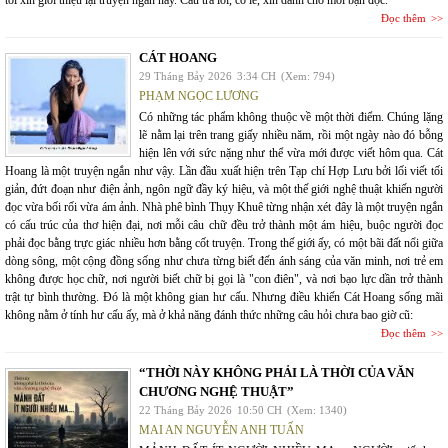
tôi xin giới thiệu lại truyện ngắn này. Câu trả lời, có lẽ, xin dành cho mỗi bạn đọc.
Đọc thêm
CÁT HOANG
29 Tháng Bảy 2026
3:34 CH
(Xem: 794)
PHẠM NGỌC LƯƠNG
Có những tác phẩm không thuộc về một thời điểm. Chúng lặng
lẽ nằm lại trên trang giấy nhiều năm, rồi một ngày nào đó bỗng
hiện lên với sức nặng như thể vừa mới được viết hôm qua. Cát
Hoang là một truyện ngắn như vậy. Lần đầu xuất hiện trên Tạp chí Hợp Lưu bởi lối viết tối
giản, đứt đoạn như điện ảnh, ngôn ngữ đầy ký hiệu, và một thế giới nghệ thuật khiến người
đọc vừa bối rối vừa ám ảnh. Nhà phê bình Thụy Khuê từng nhận xét đây là một truyện ngắn
có cấu trúc của thơ hiện đại, nơi mỗi câu chữ đều trở thành một ám hiệu, buộc người đọc
phải đọc bằng trực giác nhiều hơn bằng cốt truyện. Trong thế giới ấy, có một bãi đất nổi giữa
dòng sông, một cộng đồng sống như chưa từng biết đến ánh sáng của văn minh, nơi trẻ em
không được học chữ, nơi người biết chữ bị gọi là "con điên", và nơi bạo lực dần trở thành
trật tự bình thường. Đó là một không gian hư cấu. Nhưng điều khiến Cát Hoang sống mãi
không nằm ở tính hư cấu ấy, mà ở khả năng đánh thức những câu hỏi chưa bao giờ cũ:
Đọc thêm
“THỜI NÀY KHÔNG PHẢI LÀ THỜI CỦA VĂN
CHƯƠNG NGHỆ THUẬT”
22 Tháng Bảy 2026
10:50 CH
(Xem: 1340)
MAI AN NGUYỄN ANH TUẤN