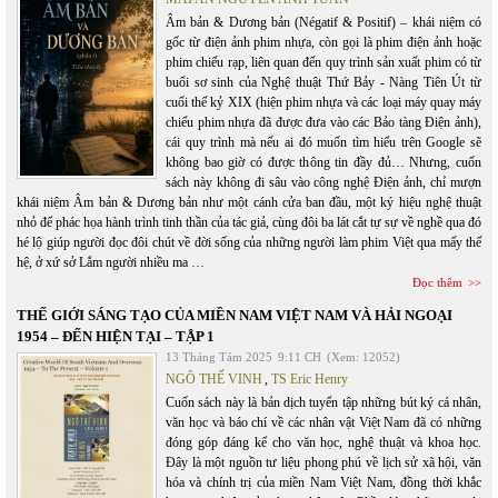
Âm bản & Dương bản (Négatif & Positif) – khái niệm có
gốc từ điện ảnh phim nhựa, còn gọi là phim điện ảnh hoặc
phim chiếu rạp, liên quan đến quy trình sản xuất phim có từ
buổi sơ sinh của Nghệ thuật Thứ Bảy - Nàng Tiên Út từ
cuối thế kỷ XIX (hiện phim nhựa và các loại máy quay máy
chiếu phim nhựa đã được đưa vào các Bảo tàng Điện ảnh),
cái quy trình mà nếu ai đó muốn tìm hiểu trên Google sẽ
không bao giờ có được thông tin đầy đủ… Nhưng, cuốn
sách này không đi sâu vào công nghệ Điện ảnh, chỉ mượn
khái niệm Âm bản & Dương bản như một cánh cửa ban đầu, một ký hiệu nghệ thuật
nhỏ để phác họa hành trình tinh thần của tác giả, cùng đôi ba lát cắt tự sự về nghề qua đó
hé lộ giúp người đọc đôi chút về đời sống của những người làm phim Việt qua mấy thế
hệ, ở xứ sở Lắm người nhiều ma …
Đọc thêm
THẾ GIỚI SÁNG TẠO CỦA MIỀN NAM VIỆT NAM VÀ HẢI NGOẠI
1954 – ĐẾN HIỆN TẠI – TẬP 1
13 Tháng Tám 2025
9:11 CH
(Xem: 12052)
NGÔ THẾ VINH
,
TS Eric Henry
Cuốn sách này là bản dịch tuyển tập những bút ký cá nhân,
văn học và báo chí về các nhân vật Việt Nam đã có những
đóng góp đáng kể cho văn học, nghệ thuật và khoa học.
Đây là một nguồn tư liệu phong phú về lịch sử xã hội, văn
hóa và chính trị của miền Nam Việt Nam, đồng thời khắc