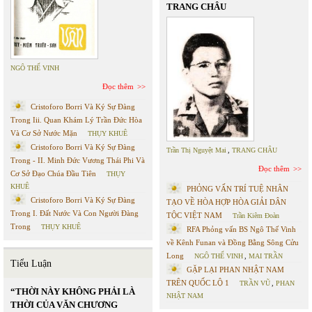
TRANG CHÂU
NGÔ THẾ VINH
Đọc thêm
Cristoforo Borri Và Ký Sự Đàng
Trong Iii. Quan Khám Lý Trần Đức Hòa
Và Cơ Sở Nước Mặn
THỤY KHUÊ
Cristoforo Borri Và Ký Sự Đàng
Trần Thị Nguyệt Mai
,
TRANG CHÂU
Trong - II. Minh Đức Vương Thái Phi Và
Đọc thêm
Cơ Sở Đạo Chúa Đầu Tiên
THỤY
KHUÊ
PHỎNG VẤN TRÍ TUỆ NHÂN
Cristoforo Borri Và Ký Sự Đàng
TẠO VỀ HÒA HỢP HÒA GIẢI DÂN
Trong I. Đất Nước Và Con Người Đàng
TỘC VIỆT NAM
Trần Kiêm Đoàn
Trong
THỤY KHUÊ
RFA Phỏng vấn BS Ngô Thế Vinh
về Kênh Funan và Đồng Bằng Sông Cửu
Long
NGÔ THẾ VINH
,
MAI TRẦN
Tiểu Luận
GẶP LẠI PHAN NHẬT NAM
TRÊN QUỐC LỘ 1
TRẦN VŨ
,
PHAN
“THỜI NÀY KHÔNG PHẢI LÀ
NHẬT NAM
THỜI CỦA VĂN CHƯƠNG