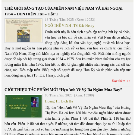
THẾ GIỚI SÁNG TẠO CỦA MIỀN NAM VIỆT NAM VÀ HẢI NGOẠI
1954 – ĐẾN HIỆN TẠI – TẬP 1
13 Tháng Tám 2025
(Xem: 12052)
NGÔ THẾ VINH
,
TS Eric Henry
Cuốn sách này là bản dịch tuyển tập những bút ký cá nhân,
văn học và báo chí về các nhân vật Việt Nam đã có những
đóng góp đáng kể cho văn học, nghệ thuật và khoa học.
Đây là một nguồn tư liệu phong phú về lịch sử xã hội, văn hóa và chính trị của miền
Nam Việt Nam, đồng thời khắc họa sự nghiệp của từng nhân vật. Phần lớn những người
được đề cập nổi bật trong giai đoạn 1954 – 1975. Sau khi miền Nam thất thủ vào tay lực
lượng miền Bắc năm 1975, hầu hết họ đều bị giam giữ nhiều năm trong các trại cải tạo
cộng sản. Đến thập niên 1980, một số người đã sang Hoa Kỳ và đa phần vẫn tiếp tục
hoạt động sáng tạo.(TS. Eric Henry, dịch giả)
Đọc thêm
GIỚI THIỆU TÁC PHẨM MỚI “Hẹn Anh Về Vỹ Dạ Ngắm Mưa Bay”
06 Tháng Sáu 2025
(Xem: 13389)
Hoàng Thị Bích Hà
Tập thơ “Hẹn Anh Về Vỹ Dạ Ngắm Mưa Bay” của Hoàng
Thị Bích Hà có hơn 180 bài thơ dài ngắn khác nhau được
chia làm 2 phần: Phần 1: 80 bài thơ, Phần 2: 116 bài thơ
bốn câu. Phần 1: 80 bài thơ tuyển là những bài tâm đắc được chọn lọc ra từ 10 tập thơ
trước đã xuất bản và một số bài thơ mới sáng tác trong thời gian gần đây, chưa in nhưng
đã được đăng tải trên các trang báo mạng và website Văn học Nghệ thuật trong và ngoài