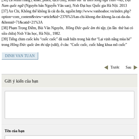
[36]
Lã Minh Hằng ( khảo, phiên, dịch chú),
Khảo sát từ điển song ngữ Hán -Việt,
Đại
Nam quốc ngữ
(Nguyên bản Nguyễn Văn san), Nxb Đại học Quốc gia Hà Nội. 2013
[37]
An Chi, Không thể không là cái đa đa, nguồn:http://www.vanhoahoc.vn/index.php?
option=com_content&view=article&id=2376%3Aan-chi-khong-the-khong-la-cai-da-da-
&Itemid=71&catid=21%3A
[38]
Phạm Trọng Điềm, Bùi Văn Nguyên,
Hồng Đức quốc âm thi tập
, (in lần thứ hai có
sửa chữa) Nxb Văn học, Hà Nội., 1982.
[39]
Tiếng chim cuốc kêu “cuốc cuốc” đã xuất hiện trong bài thơ “Lại vịnh nắng mùa hè”
trong
Hồng Đức quốc âm thi tập
(sđd), ở câu: “Cuốc cuốc, cuốc hằng khua mõ cuốc”
DINH VAN TUAN
Trước
Sau
Gửi ý kiến của bạn
Tên của bạn