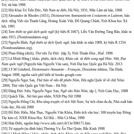
Trẻ, tái bản 1998.
[22]
Hội Khai Trí Tiến Đức,
Việt Nam tự điển
, Hà Nội, 1931, Mặc Lâm tái bản, 1968.
[23]
Alexandro de Rhodes (1651),
Dictionarivm Annnamiticvm Lvsitanvm et Latinvm,
bản
dịch tiếng Việt của Thanh Lãng, Hoàng Xuân Việt, Đỗ Quang Chính, Nxb Khoa học Xã
hội, 1991
[24]
Tam thiên tự giải dịch quốc ngữ
(ký hiệu R.1667), Liễu Văn Đường Tàng Bản, khắc in
năm 1915, (Nomfoundation.org)
[25]
Nguyễn Bỉnh,
Ngũ thiên tự dịch Quốc ngữ
, bản khắc in năm 1909, ký hiệu R.1554
(Nomfoundation.org).
[26]
Phan Đăng (dịch),
Thơ văn Tự Đức
(tập 3), Nxb Thuận Hóa , Huế. 1996
[27]
Lã Minh Hằng ( khảo, phiên, dịch chú),
Khảo sát từ điển song ngữ Hán -Việt,
Đại
Nam quốc ngữ
(Nguyên bản Nguyễn Văn san), Nxb Đại học Quốc gia Hà Nội. 2013
[28]
J.F.M Génibrel,
Dictionnaire Annamite – Français,
Deuxième édition, Tân Định,
Saigon 1898, nguồn sách phổ biến từ books.google.com
[29]
Nguyễn Ngọc San,
Thử bàn về vấn đề phiên Nôm
, Hội nghị Quốc tế về chữ Nôm
.2004, Thư viện Quốc gia Việt Nam – Hà Nội
[30]
Đặng Đức Siêu, Nguyễn Ngọc San,
Ngữ văn Hán Nôm
, tập 2, Nxb Giáo Dục, 1988
[31]
Quách Tấn,
Nét bút giai nhân
, NXB Phụ Nữ 1998
[32]
Nguyễn Đổng Chi,
Kho tàng truyện cổ tích Việt Nam
, Sự tích chim đa đa, Nhà xuất bản
Giáo dục, Hà nội 2000
[33]
Đỗ Đức Hiểu, Mai Thục, Nguyễn Văn Khỏa, Điển tích văn học: 100 truyện hay Đông
Tây kim cổ, NXB Khoa Học Xã Hội – Mũi Cà Mau, 1990
[34]
Hán Điển, nguồn http://www.zdic.net/c/d/13e/308171.htm
[35]
Từ nguyên
(tu đính bản) Thương Vụ Ấn Thư Quán, Bắc Kinh 1998