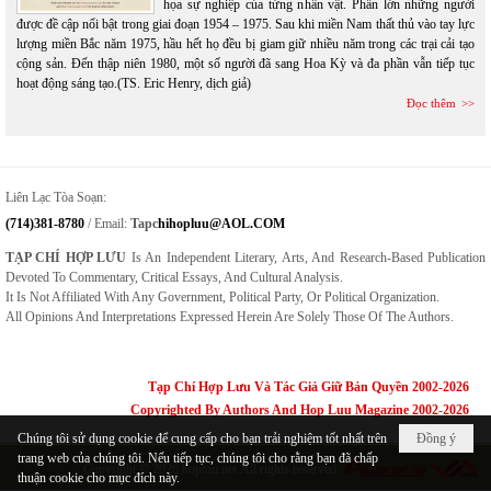
họa sự nghiệp của từng nhân vật. Phần lớn những người
được đề cập nổi bật trong giai đoạn 1954 – 1975. Sau khi miền Nam thất thủ vào tay lực
lượng miền Bắc năm 1975, hầu hết họ đều bị giam giữ nhiều năm trong các trại cải tạo
cộng sản. Đến thập niên 1980, một số người đã sang Hoa Kỳ và đa phần vẫn tiếp tục
hoạt động sáng tạo.(TS. Eric Henry, dịch giả)
Đọc thêm
Liên Lạc Tòa Soạn:
(714)381-8780
/ Email:
Tapc
Hihopluu@AOL.COM
TẠP CHÍ HỢP LƯU
Is An Independent Literary, Arts, And Research-Based Publication
Devoted To Commentary, Critical Essays, And Cultural Analysis.
It Is Not Affiliated With Any Government, Political Party, Or Political Organization.
All Opinions And Interpretations Expressed Herein Are Solely Those Of The Authors.
Tạp Chí Hợp Lưu Và Tác Giả Giữ Bản Quyền 2002-2026
Copyrighted By Authors And Hop Luu Magazine 2002-2026
Chúng tôi sử dụng cookie để cung cấp cho bạn trải nghiệm tốt nhất trên
Đồng ý
trang web của chúng tôi. Nếu tiếp tục, chúng tôi cho rằng bạn đã chấp
Copyright © 2026
hopluu.net
All rights reserved
thuận cookie cho mục đích này.