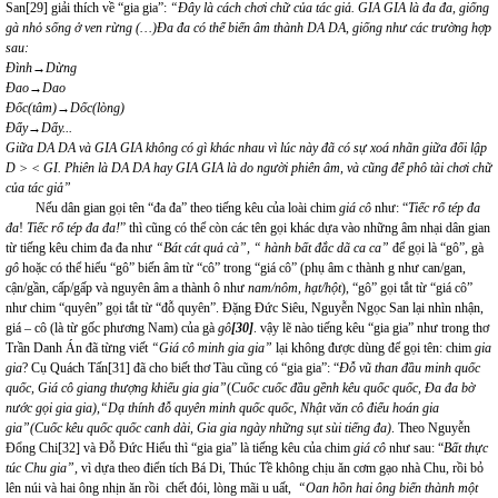
San
[29]
giải thích về “gia gia”:
“Đây là cách chơi chữ của tác giả. GIA GIA là đa đa, giống
gà nhỏ sống ở ven rừng (…)Đa đa có thể biến âm thành DA DA, giống như các trường hợp
sau:
Đình→Dừng
Đao→Dao
Đốc(tâm)→Dốc(lòng)
Đẩy→Dẩy...
Giữa DA DA và GIA GIA không có gì khác nhau vì lúc này đã có sự xoá nhãn giữa đối lập
D > < GI. Phiên là DA DA hay GIA GIA là do người phiên âm, và cũng để phô tài chơi chữ
của tác giả”
Nếu dân gian gọi tên “đa đa” theo tiếng kêu của loài chim
giá cô
như: “
Tiếc rổ
tép đa
đa
!
Tiếc rổ tép đa đa
!
” thì cũng có thể còn các tên gọi khác dựa vào những âm nhại dân gian
từ tiếng kêu chim đa đa như
“Bát cát quả cà”,
“ hành bất đắc dã ca ca
”
để gọi là “gô”, gà
gô
hoặc có thể hiểu “gô” biến âm từ “cô” trong “giá cô” (phụ âm c thành g như can/gan,
cận/gần, cấp/gấp và nguyên âm a thành ô như
nam/nôm, hạt/hột
), “gô” gọi tắt từ “giá cô”
như chim “quyên” gọi tắt từ “đỗ quyên”. Đặng Đức Siêu, Nguyễn Ngọc San lại nhìn nhận,
giá – cô (là từ gốc phương Nam) của gà
gô
[30]
. vậy lẽ nào tiếng kêu “gia gia” như trong thơ
Trần Danh Án đã từng viết
“
Giá cô minh gia gia
”
lại không được dùng để gọi tên: chim
gia
gia
? Cụ Quách Tấn
[31]
đã cho biết thơ Tàu cũng có “gia gia”: “
Đỗ vũ than đầu minh quốc
quốc, Giá cô giang thượng khiếu gia gia”
(
Cuốc cuốc đầu gềnh kêu quốc quốc, Đa đa bờ
nước gọi gia gia),“Dạ thính đỗ quyên minh quốc quốc, Nhật văn cô điểu hoán gia
gia”(Cuốc kêu quốc quốc canh dài, Gia gia ngày những sụt sùi tiếng đa)
. Theo Nguyễn
Đổng Chi
[32]
và Đỗ Đức Hiểu thì “gia gia” là tiếng kêu của chim
giá cô
như sau: “
Bất thực
túc Chu gia”,
vì
dựa
theo điển tích Bá Di, Thúc Tề không chịu ăn cơm gạo nhà Chu, rồi bỏ
lên núi và hai ông nhịn ăn rồi chết đói, lòng mãi u uất,
“Oan hồn hai ông biến thành một