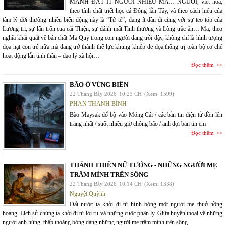
MẢNH ĐẤT ÍT NGƯỜI NHIỀU MA… NGƯỜI, viết hoa,
theo tính chất triết học cả Đông lẫn Tây, và theo cách hiểu của
tâm lý đời thường nhiều biến động này là “Tử tế”, đang ít dần đi cùng với sự teo tóp của
Lương tri, sự lẩn trốn của cái Thiện, sự đánh mất Tình thương và Lòng trắc ẩn… Ma, theo
nghĩa khái quát về bản chất Ma Quỷ trong con người đang trỗi dậy, không chỉ là hình tượng
dọa nạt con trẻ nữa mà đang trở thành thế lực khủng khiếp đe dọa thống trị toàn bộ cơ chế
hoạt động lẫn tinh thần – đạo lý xã hội…
Đọc thêm
BÃO Ở VÙNG BIÊN
22 Tháng Bảy 2026
10:23 CH
(Xem: 1599)
PHAN THANH BÌNH
Bão Maysak đổ bộ vào Móng Cái / các bản tin điện tử dồn lên
trang nhất / suốt nhiều giờ chống bão / anh đợi bản tin em
Đọc thêm
THÁNH THIÊN NỮ TƯỚNG - NHỮNG NGƯỜI MẸ
TRẦM MÌNH TRÊN SÔNG
22 Tháng Bảy 2026
10:14 CH
(Xem: 1338)
Nguyệt Quỳnh
Đất nước ta khởi đi từ hình bóng một người mẹ thuở hồng
hoang. Lịch sử chúng ta khởi đi từ lời ru và những cuộc phân ly. Giữa huyền thoại về những
người anh hùng, thấp thoáng bóng dáng những người mẹ trầm mình trên sông.