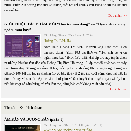
nước. Phần 2 là những khổ thơ yêu thích, mỗi bài chỉ chon 4 câu trong số những bài thơ
đã xuất bản.
Đọc thêm
GIỚI THIỆU TÁC PHẨM MỚI “Hoa tím sầu đông” và “Hẹn anh về vĩ dạ
ngắm mưa bay”
29 Tháng Năm 2025
(Xem: 15214)
Hoàng Thị Bích Hà
Năm 2025 Hoàng Thị Bích Hà trình làng 2 tập thơ: “Hoa
tím sầu đông” (gồm 103 bài thơ) và “Hẹn anh về vĩ dạ
ngắm mưa bay” (Hơn 180 bài). Hai tập thơ này tuyển chọn
ra những bài thơ tâm đắc của Hoàng Thị Bích Hà trong 10 tập thơ đã xuất bản từ mấy
năm trước đây. Những tập gồm 50 bài, mỗi tập lọc ra khoảng 10-15 bài, trong những tập
gồm có 100 bài thơ lọc ra khoảng 15-20 bài. (Đây là 2 tập thơ cuối cùng khép lại việc in
thơ. Từ nay về sau tôi tiếp tục dành thời gian và tâm huyết cho truyện ngắn và tùy bút,
nếu bất chợt có cảm hứng thì vẫn làm thơ, đăng báo chứ không xuất bản nữa).
Đọc thêm
Tin sách & Trích đoạn
ÂM BẢN VÀ DƯƠNG BẢN (phần 1)
26 Tháng Sáu 2026
4:21 CH
(Xem: 2551)
MAI AN NGUYỄN ANH TUẤN