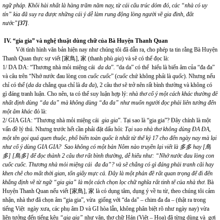
ngữ pháp. Khôi hài nhất là hàng trăm năm nay, từ cái cấu trúc dỏm đó, các “nhà có uy
tín” kia đã suy ra được những cái ý dễ làm rung động lòng người về gia đình, đất
nước”
[37]
.
IV. “gia gia” và nghệ thuật dùng chữ của Bà Huyện Thanh Quan
Với tình hình văn bản hiện nay như chúng tôi đã dẫn ra, cho phép ta tin rằng Bà Huyện
Thanh Quan thực sự viết [家鳥], 家 (thanh phù
gia
) và sẽ có thể đọc là:
1/ DA DA: “Thương nhà mỏi miệng cái
da da
”
.
“da da” có thể hiểu là biến âm của “đa đa”
và câu trên “Nhớ nước đau lòng con
cuốc cuốc
” (
cuốc
chứ không phải là
quốc
). Nhưng nếu
chỉ có thế (
da da
chẳng qua chỉ là
đa đa
), 2 câu thơ sẽ trở nên rất bình thường và không có
gì đáng tranh luận. Cho nên, ta có thể suy luận hợp lý:
nhà thơ cố ý một cách khác thường để
nhất định dùng “da da” mà không dùng “đa đa” như muốn người đọc phải liên tưởng đến
một âm khác
đó là:
2/ GIA GIA: “Thương nhà mỏi miệng cái
gia gia
”. Tại sao là “gia gia”? Đây chính là một
vấn đề lý thú. Nhưng trước hết cần phải đặt dấu hỏi:
Tại sao nhà thơ không dùng ĐA ĐA,
một tên gọi quá quen thuộc, phổ biến toàn quốc ít nhất từ thế kỷ 17 cho đến ngày nay mà lại
như cố ý dùng GIA GIA? Sao không có một bản Nôm nào truyền lại viết là
多多
hay
[
鳥
多
]
[
鳥多
] để đọc thành 2 câu thơ rất bình thường, dễ hiểu như: “Nhớ nước đau lòng con
cuốc cuốc. Thương nhà mỏi miệng cái đa đa”? và sẽ chẳng có gì đáng phải tranh cãi hay
khen chê cho mất thời gian, tốn giấy mực cả. Đây là một phản đề rất quan trọng để đi đến
khẳng định về từ ngữ “gia gia” là một cách chọn lọc chữ nghĩa rất tinh tế của nhà thơ
. Bà
Huyện Thanh Quan nếu viết [家鳥], 家 là có dụng tâm, dụng ý về tu từ, theo chúng tôi cảm
nhận, nhà thơ đã chọn âm “gia gia”, vừa giống với “da da” – chim đa đa – (thật ra trong
tiếng Việt ngày xưa, các phụ âm D và GI hòa lẫn, không phân biệt rõ như ngày nay) vừa
liên tưởng đến tiếng kêu
“gia gia”
như văn, thơ chữ Hán (Việt – Hoa) đã từng dùng và gợi