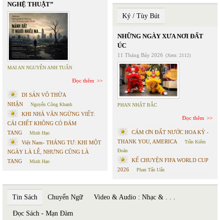
NGHỆ THUẬT”
Ký / Tùy Bút
NHỮNG NGÀY XƯA NƠI ĐẤT
ÚC
11 Tháng Bảy 2026
(Xem: 2112)
MAI AN NGUYỄN ANH TUẤN
Đọc thêm
DI SẢN VÔ THỪA
NHẬN
Nguyễn Công Khanh
PHAN NHẬT BẮC
KHI NHÀ VĂN NGỪNG VIẾT:
Đọc thêm
CÁI CHẾT KHÔNG CÓ ĐÁM
CÁM ƠN ĐẤT NƯỚC HOA KỲ -
TANG
Minh Hạo
THANK YOU, AMERICA
Trần Kiêm
Việt Nam- THÁNG TƯ: KHI MỘT
Đoàn
NGÀY LÀ LỄ, NHƯNG CŨNG LÀ
KỂ CHUYỆN FIFA WORLD CUP
TANG
Minh Hạo
2026
Phan Tấn Uẩn
Tin Sách
Chuyển Ngữ
Video & Audio : Nhạc & . . .
Đọc Sách - Mạn Đàm