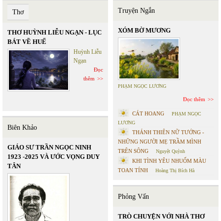
Truyện Ngắn
Thơ
XÓM BỜ MƯƠNG
THƠ HUỲNH LIỄU NGẠN - LỤC
BÁT VỀ HUẾ
Huỳnh Liễu
Ngạn
Đọc
thêm
PHẠM NGỌC LƯƠNG
Đọc thêm
CÁT HOANG
PHẠM NGỌC
LƯƠNG
Biên Khảo
THÁNH THIÊN NỮ TƯỚNG -
NHỮNG NGƯỜI MẸ TRẦM MÌNH
GIÁO SƯ TRẦN NGỌC NINH
TRÊN SÔNG
Nguyệt Quỳnh
1923 -2025 VÀ ƯỚC VỌNG DUY
KHI TÌNH YÊU NHUỐM MÀU
TÂN
TOAN TÍNH
Hoàng Thị Bích Hà
Phỏng Vấn
TRÒ CHUYỆN VỚI NHÀ THƠ