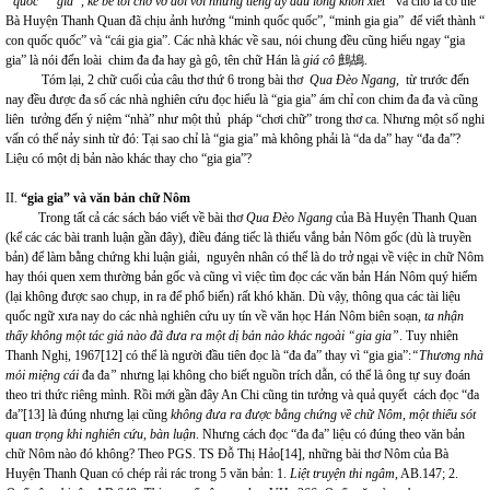
“quốc” “gia”, kẻ bề tôi chơ vơ đối với những tiếng ấy đau lòng khôn xiết”
và cho là có thể
Bà Huyện Thanh Quan đã chịu ảnh hưởng “minh quốc quốc”, “minh gia gia” để viết thành “
con quốc quốc” và “cái gia gia”. Các nhà khác về sau, nói chung đều cũng hiểu ngay “gia
gia” là nói đến loài chim đa đa hay gà gô, tên chữ Hán là
giá cô
鷓鴣.
Tóm lại, 2 chữ cuối của câu thơ thứ 6 trong bài thơ
Qua Đèo Ngang
, từ trước đến
nay đều được đa số các nhà nghiên cứu đọc hiểu là “gia gia” ám chỉ con chim đa đa và cũng
liên tưởng đến ý niệm “nhà” như một thủ pháp “chơi chữ” trong thơ ca. Nhưng một số nghi
vấn có thể nảy sinh từ đó: Tại sao chỉ là “gia gia” mà không phải là “da da” hay “đa đa”?
Liệu có một dị bản nào khác thay cho “gia gia”?
II.
“gia gia” và văn bản chữ Nôm
Trong tất cả các sách báo viết về bài thơ
Qua Đèo Ngang
của Bà Huyện Thanh Quan
(kể các các bài tranh luận gần đây), điều đáng tiếc là thiếu vắng bản Nôm gốc (dù là truyền
bản) để làm bằng chứng khi luận giải, nguyên nhân có thể là do trở ngại về việc in chữ Nôm
hay thói quen xem thường bản gốc và cũng vì việc tìm đọc các văn bản Hán Nôm quý hiếm
(lại không được sao chụp, in ra để phổ biến) rất khó khăn. Dù vậy, thông qua các tài liệu
quốc ngữ xưa nay do các nhà nghiên cứu uy tín về văn học Hán Nôm biên soạn,
ta nhận
thấy không một tác giả nào đã đưa ra một dị bản nào khác ngoài “gia gia”
. Tuy nhiên
Thanh Nghị, 1967
[12]
có thể là người đầu tiên đọc là “đa đa” thay vì “gia gia”:
“Thương nhà
mỏi miệng cái
đa đa
”
nhưng lại không cho biết nguồn trích dẫn, có thể là ông tự suy đoán
theo tri thức riêng mình. Rồi mới gần đây An Chi cũng tin tưởng và quả quyết cách đọc “đa
đa”
[13]
là đúng nhưng lại cũng
không đưa ra được bằng chứng về chữ Nôm, một thiếu sót
quan trọng khi nghiên cứu, bàn luận
. Nhưng cách đọc “đa đa” liệu có đúng theo văn bản
chữ Nôm nào đó không? Theo PGS. TS Đỗ Thị Hảo
[14]
, những bài thơ Nôm của Bà
Huyện Thanh Quan có chép rải rác trong 5 văn bản: 1.
Liệt truyện thi ngâm
, AB.147; 2.