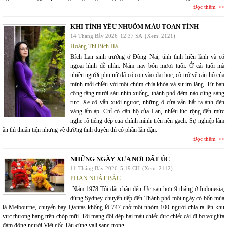
Đọc thêm
KHI TÌNH YÊU NHUỐM MÀU TOAN TÍNH
14 Tháng Bảy 2026
12:37 SA
(Xem: 2121)
Hoàng Thị Bích Hà
Bích Lan sinh trưởng ở Đồng Nai, tính tình hiền lành và có
ngoại hình dễ nhìn. Năm nay bốn mươi tuổi. Ở cái tuổi mà
nhiều người phụ nữ đã có con vào đại học, cô trở về căn hộ của
mình mỗi chiều với một chùm chìa khóa và sự im lặng. Từ ban
công tầng mười sáu nhìn xuống, thành phố đêm nào cũng sáng
rực. Xe cộ vẫn xuôi ngược, những ô cửa vẫn hắt ra ánh đèn
vàng ấm áp. Chỉ có căn hộ của Lan, nhiều lúc rộng đến mức
nghe rõ tiếng dép của chính mình trên nền gạch. Sự nghiệp làm
ăn thì thuận tiện nhưng về đường tình duyên thì có phần lận đận.
Đọc thêm
NHỮNG NGÀY XƯA NƠI ĐẤT ÚC
11 Tháng Bảy 2026
5:19 CH
(Xem: 2112)
PHAN NHẬT BẮC
-Năm 1978 Tôi đặt chân đến Úc sau hơn 9 tháng ở Indonesia,
dừng Sydney chuyển tiếp đến Thành phố một ngày có bốn mùa
là Melbourne, chuyến bay Qantas khổng lồ 747 chở một nhóm 100 người chia ra lên khu
vực thượng hạng trên chóp mũi. Tôi mang đôi dép hai màu chiếc đực chiếc cái đi bơ vơ giữa
đám đông người Việt gốc Tàu cùng vali sang trọng.