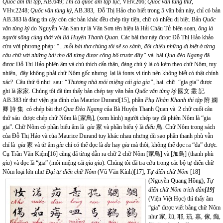
Quốc âm thi tập
, AB.649;
Thi ca quốc âm tạp lục
, VHv.266;
Quốc văn tùng thư
,
VHv.2248;
Quốc văn tùng ký
, AB.383, Đỗ Thị Hảo cho biết trong 5 văn bản này, chỉ có bản
AB.383 là đáng tin cậy còn các bản khác đều chép tùy tiện, chữ có nhiều dị biệt. Bản
Quốc
văn tùng ký
do Nguyễn Văn San tự là Vân Sơn tên hiệu là Hải Châu Tử biên soạn,
ông là
người sống cùng thời với Bà
Huyện Thanh Quan
. Các bài thơ này được Đỗ Thị Hảo khảo
cứu với phương pháp:
“...mỗi bài thơ chúng tôi sẽ so sánh, đối chiếu những dị biệt ở từng
câu chữ với những bài thơ đã từng được công bố trước đây”
và bài
Qua đèo Ngang
đã
được Đỗ Thị Hảo phiên âm và chú thích cẩn thận, đáng chú ý là có kèm theo chữ Nôm, tuy
nhiên, đây không phải chữ Nôm gốc nhưng lại là fonts vi tính nên không biết có thật chính
xác? Câu thứ 6 như sau:
“Thương nhà mỏi miệng cái gia gia”,
hai chữ “gia gia” được
ghi là 家家. Chúng tôi đã tìm thấy bản chép tay văn bản
Quốc văn tùng ký
國文 叢 記
AB.383 từ thư viện gia đình của Maurice Durand
[15]
, phần
Phụ Nhàn Khanh thi tập
附 嫻
卿 詩 集
có chép bài thơ
Qua Đèo Ngang
của
Bà Huyện Thanh Quan và 2 chữ cuối câu
thứ sáu được chép chữ Nôm là [家鳥], (xem hình) người chép tay đã phiên Nôm là “gia
gia”. Chữ Nôm có phần biểu âm là
gia
家 và phần biểu ý là
điểu
鳥. Chữ Nôm trong sách
của Đỗ Thị Hảo và của Maurice Durand tuy khác nhau nhưng dù sao phần thanh phù vẫn
chỉ là
gia
家 và từ âm
gia
chỉ có thể đọc là
da
hay
gia
mà thôi, không thể đọc ra “đa” được.
Cụ Trần Văn Kiệm
[16]
cũng đã từng dẫn ra chữ 2 chữ Nôm [家鳥] và [加鳥] (thanh phù
gia
) và đọc là “gia” (mỏi miệng cái
gia gia
). Chúng tôi đã tra cứu trong các bộ tự điển chữ
Nôm loại lớn như
Đại tự điển chữ Nôm
(Vũ Văn Kính)
[17]
,
Tự điển chữ Nôm
[18]
(Nguyễn Quang Hồng),
Tự
điển chữ Nôm trích dẫn
[19]
(Viện Việt Học) thì thấy âm
“gia” được viết bằng chữ Nôm
như 家, 加, 耶, 茄, 嘉, 傢, 痂,