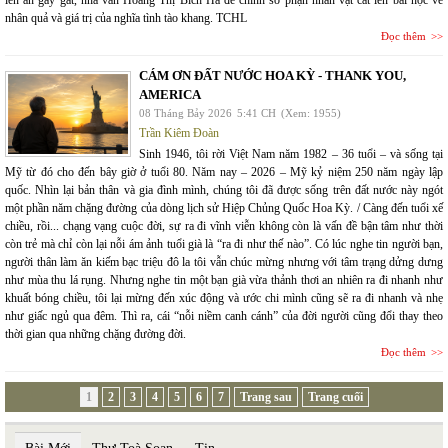
lên án gay gắt, nhà văn Hoàng Thị Bích Hà để chính số phận nhân vật cất lên bài học về
nhân quả và giá trị của nghĩa tình tào khang. TCHL
Đọc thêm
CÁM ƠN ĐẤT NƯỚC HOA KỲ - THANK YOU,
AMERICA
08 Tháng Bảy 2026
5:41 CH
(Xem: 1955)
Trần Kiêm Đoàn
Sinh 1946, tôi rời Việt Nam năm 1982 – 36 tuổi – và sống tại
Mỹ từ đó cho đến bây giờ ở tuổi 80. Năm nay – 2026 – Mỹ kỷ niệm 250 năm ngày lập
quốc. Nhìn lại bản thân và gia đình mình, chúng tôi đã được sống trên đất nước này ngót
một phần năm chặng đường của dòng lịch sử Hiệp Chủng Quốc Hoa Kỳ. / Càng đến tuổi xế
chiều, rồi... chạng vạng cuộc đời, sự ra đi vĩnh viễn không còn là vấn đề bận tâm như thời
còn trẻ mà chỉ còn lại nỗi ám ảnh tuổi già là “ra đi như thế nào”. Có lúc nghe tin người bạn,
người thân làm ăn kiếm bạc triệu đô la tôi vẫn chúc mừng nhưng với tâm trạng dửng dưng
như mùa thu lá rụng. Nhưng nghe tin một bạn già vừa thảnh thơi an nhiên ra đi nhanh như
khuất bóng chiều, tôi lại mừng đến xúc động và ước chi mình cũng sẽ ra đi nhanh và nhẹ
như giấc ngủ qua đêm. Thì ra, cái “nỗi niềm canh cánh” của đời người cũng đổi thay theo
thời gian qua những chặng đường đời.
Đọc thêm
1
2
3
4
5
6
7
Trang sau
Trang cuối