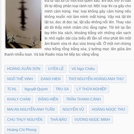
Đã từ lâu tôi có một thói quen xấu, khi đọc thơ trí não
tôi tự động phân loại rành rọt. Một: loại thi ca gây cho
mình cảm hứng. Hai: loại không gây cảm hứng nếu
không muốn nói làm mình mất hứng. Vậy mà lật tới
lật lui, đọc đi đọc lại, tật xấu không nổi lên. Thay vào
đó tôi thấy mình chăm chú lắng nghe. Tôi trở lại lần
tay trên bìa sách, khoảng trắng với những vân vạch
to nhỏ ngắn dài của biểu đồ tần số như phát lên một
âm thanh vừa rè đục vừa trong vắt. Ở một nơi chừng
như trống rỗng trắng xóa, ý tưởng mọc lên giữa âm
thanh nhiễu loạn. Và bài Radio mùa hè tiếp tục văng vẳng
HOÀNG XUÂN SƠN
UYÊN LÊ
Vũ Ngự Chiêu
NGÔ THẾ VINH
DANG HIEN
THƠ NGUYỄN HOÀNG ANH THƯ
TCHL
Nguyệt Quỳnh
TRU SA
LÝ THỪA NGHIỆP
KHALY CHÀM
ĐẶNG HIỀN
TRẦN THANH CẢNH
MAI AN NGUYỄN ANH TUẤN
NGUYÊN VŨ
HOÀNG NGỌC THƯ
CHU THỤY NGUYÊN
THÁI BẢO
VƯƠNG NGỌC MINH
Hoàng Chi Phong