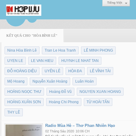
Tiếng Việt
KẾT QUẢ CHO "HÒA BÌNH LÊ"
Nina Hòa Bình Lê
Tran Le Hoa Tranh
LÊ MINH PHONG
UYEN LE
LE VAN HIEU
HUYNH LE NHAT TAN
ĐỖ HOÀNG DIỆU
UYÊN LÊ
HÒA ĐA
LÊ VĨNH TÀI
Mộ Hoang
Nguyễn Xuân Hoàng
Luân Hoán
HOÀNG NGỌC THƯ
Hoàng Đỗ Vũ
NGUYEN XUAN HOANG
HOÀNG XUÂN SƠN
Hoàng Chi Phong
TỪ HOÀI TẤN
THY LÊ
Radio Mùa Hè – Thơ Phan Nhiên Hạo
02 Tháng Sáu 2020
10:06 CH