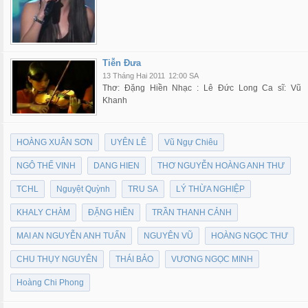
Tiễn Đưa
13 Tháng Hai 2011
12:00 SA
Thơ: Đặng Hiền Nhạc : Lê Đức Long Ca sĩ: Vũ
Khanh
HOÀNG XUÂN SƠN
UYÊN LÊ
Vũ Ngự Chiêu
NGÔ THẾ VINH
DANG HIEN
THƠ NGUYỄN HOÀNG ANH THƯ
TCHL
Nguyệt Quỳnh
TRU SA
LÝ THỪA NGHIỆP
KHALY CHÀM
ĐẶNG HIỀN
TRẦN THANH CẢNH
MAI AN NGUYỄN ANH TUẤN
NGUYÊN VŨ
HOÀNG NGỌC THƯ
CHU THỤY NGUYÊN
THÁI BẢO
VƯƠNG NGỌC MINH
Hoàng Chi Phong