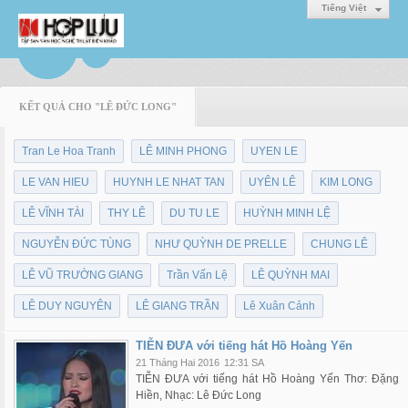
Tiếng Việt
KẾT QUẢ CHO "LÊ ĐỨC LONG"
Tran Le Hoa Tranh
LÊ MINH PHONG
UYEN LE
LE VAN HIEU
HUYNH LE NHAT TAN
UYÊN LÊ
KIM LONG
LÊ VĨNH TÀI
THY LÊ
DU TU LE
HUỲNH MINH LỆ
NGUYỄN ĐỨC TÙNG
NHƯ QUỲNH DE PRELLE
CHUNG LÊ
LÊ VŨ TRƯỜNG GIANG
Trần Vấn Lệ
LÊ QUỲNH MAI
LÊ DUY NGUYÊN
LÊ GIANG TRẦN
Lê Xuân Cảnh
TIỄN ĐƯA với tiếng hát Hồ Hoàng Yến
21 Tháng Hai 2016
12:31 SA
TIỄN ĐƯA với tiếng hát Hồ Hoàng Yến Thơ: Đặng
Hiền, Nhạc: Lê Đức Long