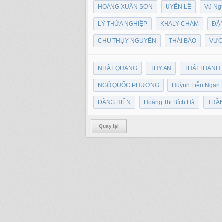
HOÀNG XUÂN SƠN
UYÊN LÊ
Vũ Ng
LÝ THỪA NGHIỆP
KHALY CHÀM
ĐẶ
CHU THỤY NGUYÊN
THÁI BẢO
VƯƠ
NHẬT QUANG
THY AN
THÁI THANH
NGÔ QUỐC PHƯƠNG
Huỳnh Liễu Ngạn
ĐẶNG HIỀN
Hoàng Thị Bích Hà
TRẦ
Quay lại