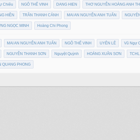
ự Chiêu
NGÔ THẾ VINH
DANG HIEN
THƠ NGUYỄN HOÀNG ANH T
NG HIỀN
TRẦN THANH CẢNH
MAI AN NGUYỄN ANH TUẤN
NGUYÊN
NG NGỌC MINH
Hoàng Chi Phong
MAI AN NGUYỄN ANH TUẤN
NGÔ THẾ VINH
UYÊN LÊ
Vũ Ngự 
NGUYỄN THANH SƠN
Nguyệt Quỳnh
HOÀNG XUÂN SƠN
TCHL
N QUANG PHONG