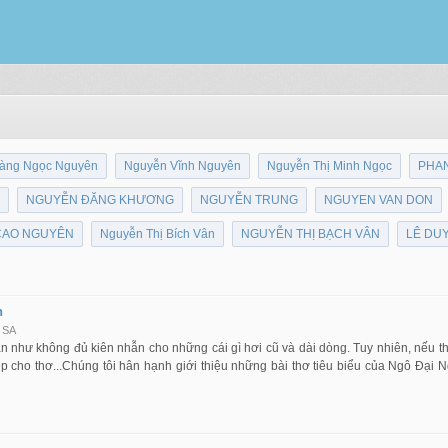
àng Ngọc Nguyên
Nguyễn Vĩnh Nguyên
Nguyễn Thị Minh Ngọc
PHA
NGUYỄN ĐĂNG KHƯƠNG
NGUYỄN TRUNG
NGUYEN VAN DON
CAO NGUYÊN
Nguyễn Thị Bích Vân
NGUYỄN THỊ BẠCH VÂN
LÊ DU
n
 SA
n như không đủ kiên nhẫn cho những cái gì hơi cũ và dài dòng. Tuy nhiên, nếu 
ghiệp cho thơ...Chúng tôi hân hạnh giới thiệu những bài thơ tiêu biểu của Ngô Đ