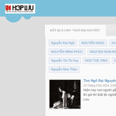
KẾT QUẢ CHO "NGÔ ĐẠI NGUYÊN"
Nguyễn Đại Ngô
NGUYÊN NGỌC
Ho
NGUYỄN MINH PHÚC
NGUYEN NAM AN
Nguyễn Thị Từ Huy
NGO THE VINH
Nguyễn Như Thảo
Thơ Ngô Đại Nguyê
22 Tháng Chín 2014
2:00
Hiện nay con người gầ
thì giờ thì thật tội n
Lưu.