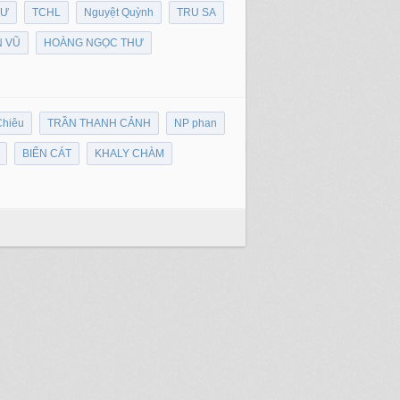
HƯ
TCHL
Nguyệt Quỳnh
TRU SA
 VŨ
HOÀNG NGỌC THƯ
Chiêu
TRẦN THANH CẢNH
NP phan
BIỂN CÁT
KHALY CHÀM