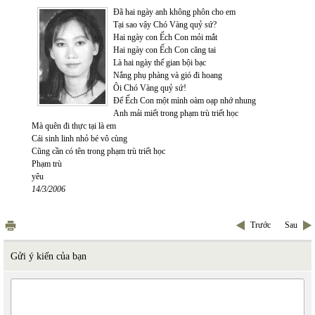
Đã hai ngày anh không phôn cho em
Tại sao vậy Chó Vàng quỷ sứ?
Hai ngày con Ếch Con mỏi mắt
Hai ngày con Ếch Con căng tai
Là hai ngày thế gian bội bạc
Nắng phụ phàng và gió đi hoang
Ôi Chó Vàng quỷ sứ!
Để Ếch Con một mình oàm oạp nhớ nhung
Anh mải miết trong phạm trù triết học
Mà quên đi thực tại là em
Cái sinh linh nhỏ bé vô cùng
Cũng cần có tên trong phạm trù triết học
Phạm trù
yêu
14/3/2006
Trước
Sau
Gửi ý kiến của bạn