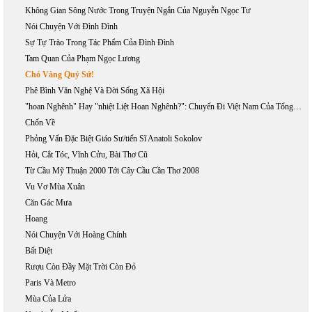
Không Gian Sông Nước Trong Truyện Ngắn Của Nguyễn Ngọc Tư
Nói Chuyện Với Đình Đình
Sự Tự Trào Trong Tác Phẩm Của Đình Đình
Tam Quan Của Phạm Ngọc Lương
Chó Vàng Quỷ Sứ!
Phê Bình Văn Nghệ Và Đời Sống Xã Hội
"hoan Nghênh" Hay "nhiệt Liệt Hoan Nghênh?": Chuyến Đi Việt Nam Của Tổng Thống Bush, 17-20/11/2006
Chốn Về
Phỏng Vấn Đặc Biệt Giáo Sư/tiến Sĩ Anatoli Sokolov
Hỏi, Cắt Tóc, Vĩnh Cửu, Bài Thơ Cũ
Từ Cầu Mỹ Thuận 2000 Tới Cây Cầu Cần Thơ 2008
Vu Vơ Mùa Xuân
Căn Gác Mưa
Hoang
Nói Chuyện Với Hoàng Chính
Bất Diệt
Rượu Còn Đầy Mặt Trời Còn Đỏ
Paris Và Metro
Mùa Của Lửa