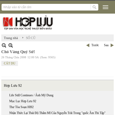
›
Trang nhà
SỐ CŨ
Trước
Sau
Chó Vàng Quỷ Sứ!
26 Tháng Chín 2008
12:00 SA
(Xem: 9565)
CÁT DU
Hợp Lưu 92
Life Still Continues / Ảnh Mỹ Dung
Mục Lục Hợp Lưu 92
Thư Tòa Soạn Hl92
Nhận Thức Lại Thái Độ Thẩm Mĩ Của Nguyễn Trãi Trong "quốc Âm Thi Tập"