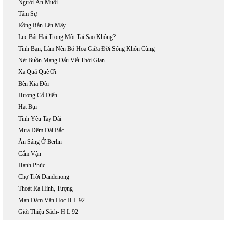
Người Ăn Muối
Tâm Sự
Rồng Rắn Lên Mây
Lục Bát Hai Trong Một Tại Sao Không?
Tình Bạn, Làm Nên Bó Hoa Giữa Đời Sống Khốn Cùng
Nét Buồn Mang Dấu Vết Thời Gian
Xa Quá Quê Ơi
Bên Kia Đồi
Hương Cổ Điển
Hạt Bụi
Tình Yêu Tay Dài
Mưa Đêm Đài Bắc
Ăn Sáng Ở Berlin
Cấm Vận
Hạnh Phúc
Chợ Trời Dandenong
Thoát Ra Hình, Tượng
Mạn Đàm Văn Học H L 92
Giới Thiệu Sách- H L 92