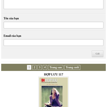
Tên của bạn
Email của bạn
1
2
3
4
Trang sau
Trang cuối
HỢP LƯU 117