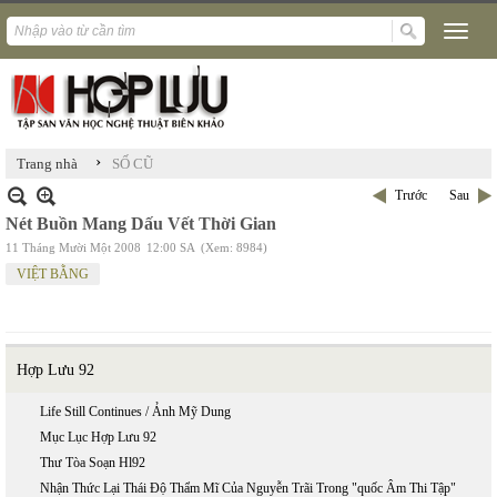
›
Trang nhà
SỐ CŨ
Trước
Sau
Nét Buồn Mang Dấu Vết Thời Gian
11 Tháng Mười Một 2008
12:00 SA
(Xem: 8984)
VIỆT BẰNG
Hợp Lưu 92
Life Still Continues / Ảnh Mỹ Dung
Mục Lục Hợp Lưu 92
Thư Tòa Soạn Hl92
Nhận Thức Lại Thái Độ Thẩm Mĩ Của Nguyễn Trãi Trong "quốc Âm Thi Tập"