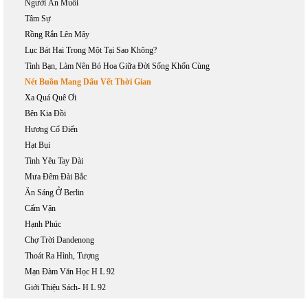
Người Ăn Muối
Tâm Sự
Rồng Rắn Lên Mây
Lục Bát Hai Trong Một Tại Sao Không?
Tình Bạn, Làm Nên Bó Hoa Giữa Đời Sống Khốn Cùng
Nét Buồn Mang Dấu Vết Thời Gian
Xa Quá Quê Ơi
Bên Kia Đồi
Hương Cổ Điển
Hạt Bụi
Tình Yêu Tay Dài
Mưa Đêm Đài Bắc
Ăn Sáng Ở Berlin
Cấm Vận
Hạnh Phúc
Chợ Trời Dandenong
Thoát Ra Hình, Tượng
Mạn Đàm Văn Học H L 92
Giới Thiệu Sách- H L 92