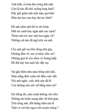
Anh thấy cả mùa thu trong ánh mắt,
Giọt lệ nào đã nhỏ xuống long lanh?
Hãy giữ giùm anh một màu quá khứ
Màu tím hoa sim hay tím lục bình?
Để anh nhìn một bờ eo nét lượn
Mắt em xanh hay ngàn ánh sao xanh?
Thơm mùi tóc hay mùi hoa ngày cũ?
Những sợi nào đã ngủ trên vai anh.
Cho anh gửi nụ hôn nồng trên gáy,
Đường đêm về, em có khóc trên vai?
Những giọt lệ xóa nhòa vô lượng kiếp
Để đời này ôm nuối tiếc đầy tay.
Sát gần thêm nữa màu hồng môi nhỏ,
Màu trắng đêm xuân mê đắm cuộc đời.
Nói anh nghe, cuộc tình nào đã lỡ
Con đường nào nức nở tiếng mưa rơi?
Em đứng đó, mùa xuân không còn nữa
Những nét buồn mang dấu vết thời gian.
Trên lưng anh, đời thăng trầm núi lở
Tình có vơi bên
ngọn nến muộn màng
?