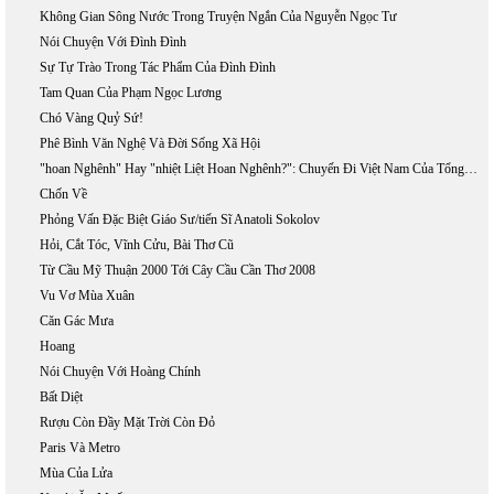
Không Gian Sông Nước Trong Truyện Ngắn Của Nguyễn Ngọc Tư
Nói Chuyện Với Đình Đình
Sự Tự Trào Trong Tác Phẩm Của Đình Đình
Tam Quan Của Phạm Ngọc Lương
Chó Vàng Quỷ Sứ!
Phê Bình Văn Nghệ Và Đời Sống Xã Hội
"hoan Nghênh" Hay "nhiệt Liệt Hoan Nghênh?": Chuyến Đi Việt Nam Của Tổng Thống Bush, 17-20/11/2006
Chốn Về
Phỏng Vấn Đặc Biệt Giáo Sư/tiến Sĩ Anatoli Sokolov
Hỏi, Cắt Tóc, Vĩnh Cửu, Bài Thơ Cũ
Từ Cầu Mỹ Thuận 2000 Tới Cây Cầu Cần Thơ 2008
Vu Vơ Mùa Xuân
Căn Gác Mưa
Hoang
Nói Chuyện Với Hoàng Chính
Bất Diệt
Rượu Còn Đầy Mặt Trời Còn Đỏ
Paris Và Metro
Mùa Của Lửa