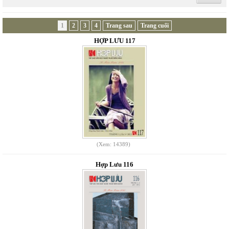
1
2
3
4
Trang sau
Trang cuối
HỢP LƯU 117
(Xem: 14389)
Hợp Lưu 116