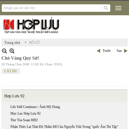
›
Trang nhà
SỐ CŨ
Trước
Sau
Chó Vàng Quỷ Sứ!
26 Tháng Chín 2008
12:00 SA
(Xem: 9563)
CÁT DU
Hợp Lưu 92
Life Still Continues / Ảnh Mỹ Dung
Mục Lục Hợp Lưu 92
Thư Tòa Soạn Hl92
Nhận Thức Lại Thái Độ Thẩm Mĩ Của Nguyễn Trãi Trong "quốc Âm Thi Tập"