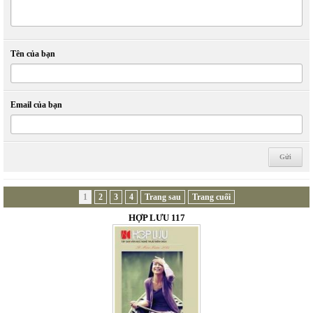
Tên của bạn
Email của bạn
1
2
3
4
Trang sau
Trang cuối
HỢP LƯU 117