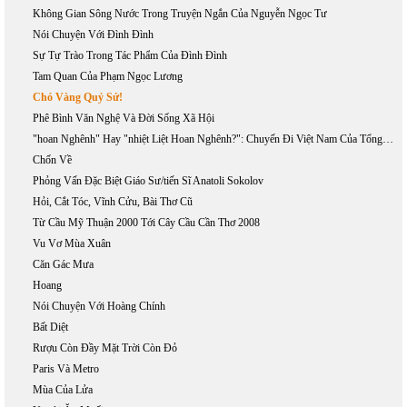
Không Gian Sông Nước Trong Truyện Ngắn Của Nguyễn Ngọc Tư
Nói Chuyện Với Đình Đình
Sự Tự Trào Trong Tác Phẩm Của Đình Đình
Tam Quan Của Phạm Ngọc Lương
Chó Vàng Quỷ Sứ!
Phê Bình Văn Nghệ Và Đời Sống Xã Hội
"hoan Nghênh" Hay "nhiệt Liệt Hoan Nghênh?": Chuyến Đi Việt Nam Của Tổng Thống Bush, 17-20/11/2006
Chốn Về
Phỏng Vấn Đặc Biệt Giáo Sư/tiến Sĩ Anatoli Sokolov
Hỏi, Cắt Tóc, Vĩnh Cửu, Bài Thơ Cũ
Từ Cầu Mỹ Thuận 2000 Tới Cây Cầu Cần Thơ 2008
Vu Vơ Mùa Xuân
Căn Gác Mưa
Hoang
Nói Chuyện Với Hoàng Chính
Bất Diệt
Rượu Còn Đầy Mặt Trời Còn Đỏ
Paris Và Metro
Mùa Của Lửa