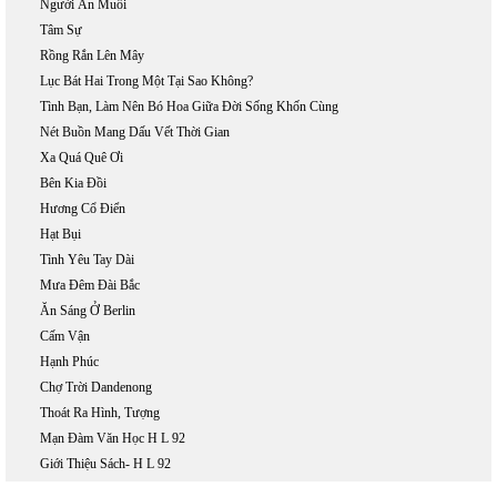
Người Ăn Muối
Tâm Sự
Rồng Rắn Lên Mây
Lục Bát Hai Trong Một Tại Sao Không?
Tình Bạn, Làm Nên Bó Hoa Giữa Đời Sống Khốn Cùng
Nét Buồn Mang Dấu Vết Thời Gian
Xa Quá Quê Ơi
Bên Kia Đồi
Hương Cổ Điển
Hạt Bụi
Tình Yêu Tay Dài
Mưa Đêm Đài Bắc
Ăn Sáng Ở Berlin
Cấm Vận
Hạnh Phúc
Chợ Trời Dandenong
Thoát Ra Hình, Tượng
Mạn Đàm Văn Học H L 92
Giới Thiệu Sách- H L 92