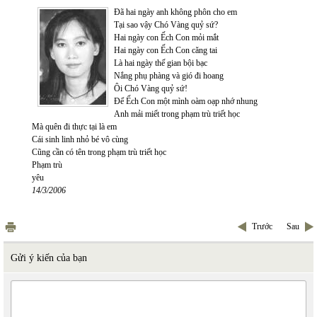
Đã hai ngày anh không phôn cho em
Tại sao vậy Chó Vàng quỷ sứ?
Hai ngày con Ếch Con mỏi mắt
Hai ngày con Ếch Con căng tai
Là hai ngày thế gian bội bạc
Nắng phụ phàng và gió đi hoang
Ôi Chó Vàng quỷ sứ!
Để Ếch Con một mình oàm oạp nhớ nhung
Anh mải miết trong phạm trù triết học
Mà quên đi thực tại là em
Cái sinh linh nhỏ bé vô cùng
Cũng cần có tên trong phạm trù triết học
Phạm trù
yêu
14/3/2006
Trước
Sau
Gửi ý kiến của bạn