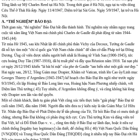
Tổng lãnh sự Mỹ Charles Reed tại Hà Nội. Trong thời gian ở Hà Nội, ngụ tại tu viện dòng
Cứu Thế ở Thái Hà ấợp. Ngày 11/4/1947, Diệm trở lại Sài Gòn. Ngày 5/9/1947, lại trở ra Hà
Nội.
A. “THÍ NGHIỆM” BẢO ĐẠI:
Thời gian này, “thí nghiệm” Bảo Đại bắt đầu thành hình. Thí nghiệm này nhằm ngụy trang
cuộc tái xâm lăng Việt Nam mà chính phủ Charles de Gaulle đã phát động từ năm 1944-
1945.(44)
Từ mùa Hè 1945, sau khi Nhật lật đổ chính phủ thân Vichy của Decoux, Tướng de Gaulle
đã nỗ lực tìm một “chí sĩ quốc gia Việt Nam chân chính” để cầm cờ dẫn Pháp trở lại Đông
Dương. Ứng cử viên được nhiều người biết nhất là Hoàng tử Vĩnh San (1900-1945), tức
cựu hoàng Duy Tân (1907-1916), đã bị truất phế và đầy qua Réunion năm 1916. Tai nạn phi
cơ ngày 26/12/1945 khiến “lá bài bí mật” của phe de Gaulle “tan biến như một giấc mơ đẹp.”
Hai ngày sau, 28/12, Tổng Giám mục Drapier, Khâm sứ Vatican, trình lên Cao ủy/Linh mục
Georges Thierry d’Argenlieu (1945-1947) kế hoạch cho Bảo Đại lên ngôi như trước ngày
9/3/1945; rồi lập Hoàng tử Bảo Long làm vua, Hoàng hậu Nam Phương nhiếp chính, với
Diệm làm Thủ tướng.( 45) Tuy nhiên, d’Argenlieu không đồng ý, và cũng không hài lòng
việc Drapier xen lấn vào thế quyền.
Một số chính khách, lãnh tụ giáo phái Việt cũng xúc tiến thực hiện “giải pháp” Bảo Đại từ
cuối năm 1945, đầu năm 1946. Người đầu tiên đưa ra ý kiến này là tân Giám Mục Lê Hữu
Từ. Nhân dịp Bảo Đại về Phát Diệm dự lễ tấn phong của Từ, Từ hỏi Bảo Đại có mưu tính gì
chăng; nhưng Bảo Đại không có phản ứng tích cực. Cựu Thủ tướng Kim và đảng viên trẻ
Đại Việt, kể cả Đỗ Đình Đạo v.. v..., cũng tìm thấy ở Bảo Đại sự lãnh đạo, hoặc ít nữa sự
chính thống [legality hay legitimacy] cần thiết, để chống Hồ.( 46) Việt Nam Quốc Dân Đảng
[VNQDĐ] và Trung Hoa Quốc Dân Đảng [THQDĐ] cũng ít nhiều tiếp tay Bảo Đại rời Hà
Nội vào trung tuần tháng 3/1946.