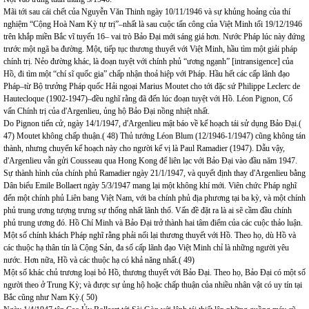
Mãi tới sau cái chết của Nguyễn Văn Thinh ngày 10/11/1946 và sự khủng hoảng của thí
nghiệm “Cộng Hoà Nam Kỳ tự trị”–nhất là sau cuộc tấn công của Việt Minh tối 19/12/1946
trên khắp miền Bắc vĩ tuyến 16– vai trò Bảo Đại mới sáng giá hơn. Nước Pháp lúc này đứng
trước một ngã ba đường. Một, tiếp tục thương thuyết với Việt Minh, hầu tìm một giải pháp
chính trị. Nẻo đường khác, là đoạn tuyệt với chính phủ “ương ngạnh” [intransigence] của
Hồ, đi tìm một “chí sĩ quốc gia” chấp nhận thoả hiệp với Pháp. Hầu hết các cấp lãnh đạo
Pháp–từ Bộ trưởng Pháp quốc Hải ngoại Marius Moutet cho tới đặc sứ Philippe Leclerc de
Hautecloque (1902-1947)–đều nghĩ rằng đã đến lúc đoạn tuyệt với Hồ. Léon Pignon, Cố
vấn Chính trị của d'Argenlieu, ủng hộ Bảo Đại nồng nhiệt nhất.
Do Pignon tiến cử, ngày 14/1/1947, d'Argenlieu mật báo về kế hoạch tái sử dụng Bảo Đại.(
47) Moutet không chấp thuận.( 48) Thủ tướng Léon Blum (12/1946-1/1947) cũng không tán
thành, nhưng chuyển kế hoạch này cho người kế vị là Paul Ramadier (1947). Dẫu vậy,
d'Argenlieu vẫn gửi Cousseau qua Hong Kong để liên lạc với Bảo Đại vào đầu năm 1947.
Sự thành hình của chính phủ Ramadier ngày 21/1/1947, và quyết định thay d'Argenlieu bằng
Dân biểu Emile Bollaert ngày 5/3/1947 mang lại một không khí mới. Viên chức Pháp nghĩ
đến một chính phủ Liên bang Việt Nam, với ba chính phủ địa phương tại ba kỳ, và một chính
phủ trung ương tượng trưng sự thống nhất lãnh thổ. Vấn đề đặt ra là ai sẽ cầm đầu chính
phủ trung ương đó. Hồ Chí Minh và Bảo Đại trở thành hai tâm điểm của các cuộc thảo luận.
Một số chính khách Pháp nghĩ rằng phải nối lại thương thuyết với Hồ. Theo họ, dù Hồ và
các thuộc hạ thân tín là Cộng Sản, đa số cấp lãnh đạo Việt Minh chỉ là những người yêu
nước. Hơn nữa, Hồ và các thuộc hạ có khả năng nhất.( 49)
Một số khác chủ trương loại bỏ Hồ, thương thuyết với Bảo Đại. Theo họ, Bảo Đại có một số
người theo ở Trung Kỳ; và được sự ủng hộ hoặc chấp thuận của nhiều nhân vật có uy tín tại
Bắc cũng như Nam Kỳ.( 50)