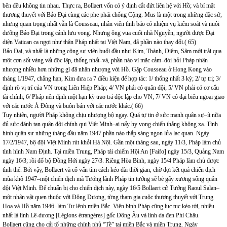
bên đều không tin nhau. Thực ra, Bollaert vốn có ý định cắt đứt liên hệ với Hồ; và bí mật
thương thuyết với Bảo Đại cùng các phe phái chống Cộng. Mus là một trong những đặc sứ,
nhưng quan trọng nhất vẫn là Cousseau, nhân viên tình báo có nhiệm vụ kiểm soát và nuôi
dưỡng Bảo Đại trong cảnh lưu vong. Nhưng ông vua cuối nhà Nguyễn, người được Đại
diện Vatican ca ngợi như thân Pháp nhất tại Việt Nam, đã phần nào thay đổi.( 65)
Bảo Đại, và nhất là những cộng sự viên buổi đầu như Kim, Thành, Diệm, Sâm mới trải qua
một cơn sốt váng vất độc lập, thống nhất–và, phần nào vì mặc cảm–đòi hỏi Pháp nhân
nhượng nhiều hơn những gì đã nhân nhượng với Hồ. Gặp Cousseau ở Hong Kong vào
tháng 1/1947, chẳng hạn, Kim đưa ra 7 điều kiện để hợp tác: 1/ thống nhất 3 kỳ; 2/ tự trị; 3/
định rõ vị trí của VN trong Liên Hiệp Pháp; 4/ VN phải có quân đội; 5/ VN phải có cơ cấu
tài chính; 6/ Pháp nên định một hạn kỳ trao trả độc lập cho VN; 7/ VN có đại biểu ngoại giao
với các nước Á Đông và buôn bán với các nước khác.( 66)
Tuy nhiên, người Pháp không chịu nhượng bộ ngay. Quá tự tin ở sức mạnh quân sự–ít nữa
đủ sức đánh tan quân đội chính qui Việt Minh–ai nấy hy vọng chiến thắng không xa. Tình
hình quân sự những tháng đầu năm 1947 phần nào thắp sáng ngọn lửa lạc quan. Ngày
17/2/1947, bộ đội Việt Minh rút khỏi Hà Nội. Gần một tháng sau, ngày 11/3, Pháp làm chủ
tình hình Nam Định. Tại miền Trung, Pháp tái chiếm Hội An [Faifo] ngày 15/3, Quảng Nam
ngày 16/3; rồi đổ bộ Đồng Hới ngày 27/3. Riêng Hòa Bình, ngày 15/4 Pháp làm chủ được
tình thế. Bởi vậy, Bollaert và cố vấn tìm cách kéo dài thời gian, chờ đợi kết quả chiến dịch
mùa khô 1947–một chiến dịch mà Tướng lãnh Pháp tin tưởng sẽ bẻ gãy xương sống quân
đội Việt Minh. Để chuẩn bị cho chiến dịch này, ngày 16/5 Bollaert cử Tướng Raoul Salan–
một nhân vật quen thuộc với Đông Dương, từng tham gia cuộc thương thuyết với Trung
Hoa và Hồ năm 1946–làm Tư lệnh miền Bắc. Viện binh Pháp cũng lục tục kéo tới, nhiều
nhất là lính Lê-dương [Légions étrangères] gốc Đông Âu và lính da đen Phi Châu.
Bollaert cũng cho cải tổ những chính phủ “Tề” tại miền Bắc và miền Trung. Ngày