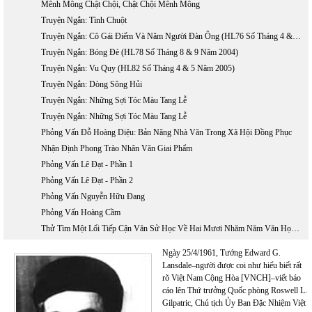
Mênh Mông Chật Chội, Chật Chội Mênh Mông
Truyện Ngắn: Tình Chuột
Truyện Ngắn: Cô Gái Điếm Và Năm Người Đàn Ông (HL76 Số Tháng 4 & 5 Năm 2004)
Truyện Ngắn: Bóng Đè (HL78 Số Tháng 8 & 9 Năm 2004)
Truyện Ngắn: Vu Quy (HL82 Số Tháng 4 & 5 Năm 2005)
Truyện Ngắn: Dòng Sông Hủi
Truyện Ngắn: Những Sợi Tóc Màu Tang Lễ
Truyện Ngắn: Những Sợi Tóc Màu Tang Lễ
Phỏng Vấn Đỗ Hoàng Diệu: Bản Năng Nhà Văn Trong Xã Hội Đồng Phục
Nhận Định Phong Trào Nhân Văn Giai Phẩm
Phỏng Vấn Lê Đạt - Phần 1
Phỏng Vấn Lê Đạt - Phần 2
Phỏng Vấn Nguyễn Hữu Đang
Phỏng Vấn Hoàng Cầm
Thử Tìm Một Lối Tiếp Cận Văn Sử Học Về Hai Mươi Nhăm Năm Văn Học Việt Nam Hải Ngoại 1975 - 2000
Ngày 25/4/1961, Tướng Edward G.
Lansdale–người được coi như hiểu biết rất
rõ Việt Nam Cộng Hòa [VNCH]–viết báo
cáo lên Thứ trưởng Quốc phòng Roswell L.
Gilpatric, Chủ tịch Ủy Ban Đặc Nhiệm Việt