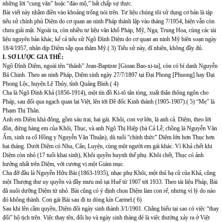
những lời “cung văn” hoặc “đào mộ,” bất chấp sự thực.
Bài viết này nhằm điền vào khoảng trống nói trên. Tư liệu chúng tôi sử dụng cơ bản là tập
tiểu sử chính phủ Diệm do cơ quan an ninh Pháp thành lập vào tháng 7/1954, hiện vẫn còn
chưa giải mật. Ngoài ra, còn nhiều tư liệu văn khố Pháp, Mỹ, Nga, Trung Hoa, cùng các tài
liệu nguyên bản khác, kể cả tiểu sử Ngô Đình Diệm do cơ quan an ninh Mỹ biên soạn ngày
18/4/1957, nhân dịp Diệm sắp qua thăm Mỹ.( 3) Tiểu sử này, dĩ nhiên, không đầy đủ.
I. SƠ LƯỢC GIA THẾ:
Ngô Đình Diệm, ngoài tên “thánh” Jean-Baptiste [Gioan Bao-xi-ta], còn có bí danh Nguyễn
Bá Chinh. Theo an ninh Pháp, Diệm sinh ngày 27/7/1897 tại Đại Phong [Phuong] hay Đại
Phong Lộc, huyện Lệ Thủy, tỉnh Quảng Bình.( 4)
Cha là Ngô Đình Khả (1856-1914), một tín đồ Ki-tô tân tòng, xuất thân thông ngôn cho
Pháp, sau đổi qua ngạch quan lại Việt, lên tới Đề đốc Kinh thành (1905-1907).( 5) “Mẹ” là
Phạm Thị Thân.
Anh em Diệm khá đông, gồm sáu trai, hai gái. Khôi, con vợ lớn, là anh cả. Diệm, theo lời
đồn, đứng hàng em của Khôi, Thục, và anh Ngô Thị Hiệp (bà Cả Lễ; chồng là Nguyễn Văn
Ấm, sinh ra cố Hồng y Nguyễn Văn Thuận), dù tuổi “chính thức” Diệm lớn hơn Thục hơn
hai tháng. Dưới Diệm có Nhu, Cẩn, Luyện, cùng một người em gái khác. Vì Khả chết khi
Diệm còn nhỏ (17 tuổi khai sinh), Khôi quyền huynh thế phụ. Khôi chết, Thục có ảnh
hưởng nhất trên Diệm, với cương vị một Giám mục.
Cha đỡ đầu là Nguyễn Hữu Bài (1863-1935), nhạc phụ Khôi, một thủ hạ cũ của Khả, cũng
một Thượng thư uy quyền và đầy mưu mô tại Huế từ 1907 tới 1933. Theo tài liệu Pháp, Bài
đã nuôi dưỡng Diệm từ nhỏ. Bài cũng có ý định chọn Diệm làm con rể, nhưng vì lý do nào
đó không thành. Con gái Bài sau đi tu dòng kín Carmel.( 6)
Sau khi lên cầm quyền, Diệm đổi ngày sinh thành 3/1/1901. Chẳng hiểu tại sao có việc “thay
đổi” hộ tịch trên. Việc thay tên, đổi họ và ngày sinh tháng đẻ là việc thường xảy ra ở Việt