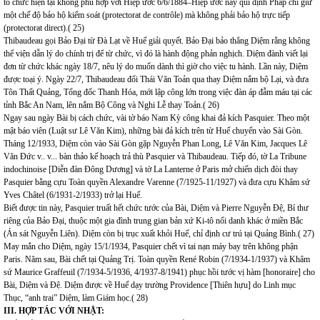
tổ chức hiện tại không phù hợp với Hiệp ước 6/6/1884–Hiệp ước này qui định Pháp chỉ giữ
một chế độ bảo hộ kiểm soát (protectorat de contrôle) mà không phải bảo hộ trực tiếp
(protectorat direct).( 25)
Thibaudeau gọi Bảo Đại từ Đà Lạt về Huế giải quyết. Bảo Đại bảo thẳng Diệm rằng không
thể viện dẫn lý do chính trị để từ chức, vì đó là hành động phản nghịch. Diệm đành viết lại
đơn từ chức khác ngày 18/7, nêu lý do muốn dành thì giờ cho việc tu hành. Lần này, Diệm
được toại ý. Ngày 22/7, Thibaudeau đổi Thái Văn Toản qua thay Diệm nắm bộ Lại, và đưa
Tôn Thất Quảng, Tổng đốc Thanh Hóa, mới lập công lớn trong việc đàn áp đẫm máu tại các
tỉnh Bắc An Nam, lên nắm Bộ Công và Nghi Lễ thay Toản.( 26)
Ngay sau ngày Bài bị cách chức, vài tờ báo Nam Kỳ công khai đả kích Pasquier. Theo một
mật báo viên (Luật sư Lê Văn Kim), những bài đả kích trên từ Huế chuyển vào Sài Gòn.
Tháng 12/1933, Diệm còn vào Sài Gòn gặp Nguyễn Phan Long, Lê Văn Kim, Jacques Lê
Văn Đức v.. v... bàn thảo kế hoạch trả thù Pasquier và Thibaudeau. Tiếp đó, tờ La Tribune
indochinoise [Diễn đàn Đông Dương] và tờ La Lanterne ở Paris mở chiến dịch đòi thay
Pasquier bằng cựu Toàn quyền Alexandre Varenne (7/1925-11/1927) và đưa cựu Khâm sứ
Yves Châtel (6/1931-2/1933) trở lại Huế.
Biết được tin này, Pasquier truất hết chức tước của Bài, Diệm và Pierre Nguyễn Đệ, Bí thư
riêng của Bảo Đại, thuộc một gia đình trung gian bản xứ Ki-tô nổi danh khác ở miền Bắc
(Án sát Nguyễn Liên). Diệm còn bị trục xuất khỏi Huế, chỉ định cư trú tại Quảng Bình.( 27)
May mắn cho Diệm, ngày 15/1/1934, Pasquier chết vì tai nạn máy bay trên không phận
Paris. Năm sau, Bài chết tại Quảng Trị. Toàn quyền René Robin (7/1934-1/1937) và Khâm
sứ Maurice Graffeuil (7/1934-5/1936, 4/1937-8/1941) phục hồi tước vị hàm [honoraire] cho
Bài, Diệm và Đệ. Diệm được về Huế dạy trường Providence [Thiên hựu] do Linh mục
Thục, “anh trai” Diệm, làm Giám học.( 28)
III. HỢP TÁC VỚI NHẬT: