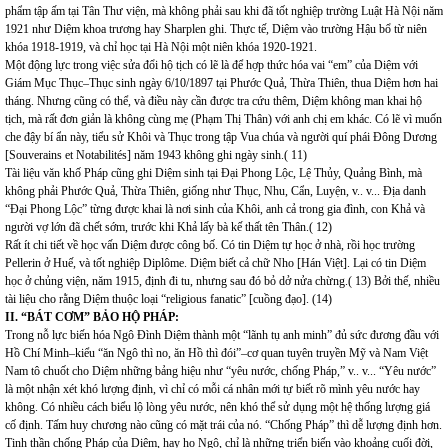
phẩm tập ấm tại Tân Thư viện, mà không phải sau khi đã tốt nghiệp trường Luật Hà Nội năm
1921 như Diệm khoa trương hay Sharplen ghi. Thực tế, Diệm vào trường Hậu bổ từ niên
khóa 1918-1919, và chỉ học tại Hà Nội một niên khóa 1920-1921.
Một động lực trong việc sửa đổi hộ tịch có lẽ là để hợp thức hóa vai “em” của Diệm với
Giám Mục Thục–Thục sinh ngày 6/10/1897 tại Phước Quả, Thừa Thiên, thua Diệm hơn hai
tháng. Nhưng cũng có thể, và điều này cần được tra cứu thêm, Diệm không man khai hộ
tịch, mà rất đơn giản là không cùng mẹ (Phạm Thị Thân) với anh chị em khác. Có lẽ vì muốn
che đậy bí ẩn này, tiểu sử Khôi và Thục trong tập Vua chúa và người quí phái Đông Dương
[Souverains et Notabilités] năm 1943 không ghi ngày sinh.( 11)
Tài liệu văn khố Pháp cũng ghi Diệm sinh tại Đại Phong Lộc, Lệ Thủy, Quảng Bình, mà
không phải Phước Quả, Thừa Thiên, giống như Thục, Nhu, Cẩn, Luyện, v.. v... Địa danh
“Đại Phong Lộc” từng được khai là nơi sinh của Khôi, anh cả trong gia đình, con Khả và
người vợ lớn đã chết sớm, trước khi Khả lấy bà kế thất tên Thân.( 12)
Rất ít chi tiết về học vấn Diệm được công bố. Có tin Diệm tự học ở nhà, rồi học trường
Pellerin ở Huế, và tốt nghiệp Diplôme. Diệm biết cả chữ Nho [Hán Việt]. Lại có tin Diệm
học ở chủng viện, năm 1915, định đi tu, nhưng sau đó bỏ dở nửa chừng.( 13) Bởi thế, nhiều
tài liệu cho rằng Diệm thuộc loại “religious fanatic” [cuồng đạo]. (14)
II. “BÁT CƠM” BẢO HỘ PHÁP:
Trong nỗ lực biến hóa Ngô Đình Diệm thành một “lãnh tụ anh minh” đủ sức đương đầu với
Hồ Chí Minh–kiểu “ăn Ngô thì no, ăn Hồ thì đói”–cơ quan tuyên truyền Mỹ và Nam Việt
Nam tô chuốt cho Diệm những bảng hiệu như “yêu nước, chống Pháp,” v.. v... “Yêu nước”
là một nhận xét khó lượng định, vì chỉ có mỗi cá nhân mới tự biết rõ mình yêu nước hay
không. Có nhiều cách biểu lộ lòng yêu nước, nên khó thể sử dụng một hệ thống lượng giá
cố định. Tấm huy chương nào cũng có mặt trái của nó. “Chống Pháp” thì dễ lượng định hơn.
Tinh thần chống Pháp của Diệm, hay họ Ngô, chỉ là những triển biến vào khoảng cuối đời,