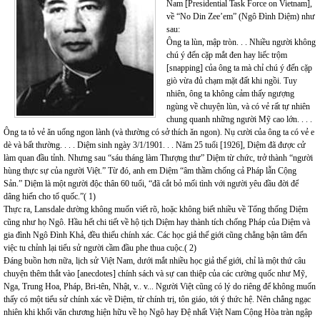
Nam [Presidential Task Force on Vietnam],
về “No Din Zee’em” (Ngô Đình Diệm) như
sau:
Ông ta lùn, mập tròn. . . Nhiều người không
chú ý đến cặp mắt đen hay liếc trộm
[snapping] của ông ta mà chỉ chú ý đến cặp
giò vừa đủ chạm mặt đất khi ngồi. Tuy
nhiên, ông ta không cảm thấy ngượng
ngùng về chuyện lùn, và có vẻ rất tự nhiên
chung quanh những người Mỹ cao lớn. . . .
Ông ta tỏ vẻ ăn uống ngon lành (và thường có sở thích ăn ngon). Nụ cười của ông ta có vẻ e
dè và bất thường. . . . Diệm sinh ngày 3/1/1901. . . Năm 25 tuổi [1926], Diệm đã được cử
làm quan đầu tỉnh. Nhưng sau “sáu tháng làm Thượng thư” Diệm từ chức, trở thành “người
hùng thực sự của người Việt.” Từ đó, anh em Diệm “âm thầm chống cả Pháp lẫn Cộng
Sản.” Diệm là một người độc thân 60 tuổi, “đã cắt bỏ mối tình với người yêu đầu đời để
dâng hiến cho tổ quốc.”( 1)
Thực ra, Lansdale dường không muốn viết rõ, hoặc không biết nhiều về Tổng thống Diệm
cũng như họ Ngô. Hầu hết chi tiết về hộ tịch Diệm hay thành tích chống Pháp của Diệm và
gia đình Ngô Đình Khả, đều thiếu chính xác. Các học giả thế giới cũng chẳng bận tâm đến
việc tu chỉnh lại tiểu sử người cầm đầu phe thua cuộc.( 2)
Đáng buồn hơn nữa, lịch sử Việt Nam, dưới mắt nhiều học giả thế giới, chỉ là một thứ câu
chuyện thêm thắt vào [anecdotes] chính sách và sự can thiệp của các cường quốc như Mỹ,
Nga, Trung Hoa, Pháp, Bri-tên, Nhật, v.. v... Người Việt cũng có lý do riêng để không muốn
thấy có một tiểu sử chính xác về Diệm, từ chính trị, tôn giáo, tới ý thức hệ. Nên chẳng ngạc
nhiên khi khối văn chương hiện hữu về họ Ngô hay Đệ nhất Việt Nam Cộng Hòa tràn ngập