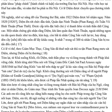
phân khoa “pháp chính” [hành chính và luật] của trường Đại học Hà Nội. Học viên học tại
Huế hai năm đầu, và năm thứ ba phải ra Hà Nội. Có lẽ Diệm được chuyển qua chương trình
này.
Tốt nghiệp, nhờ sự nâng đỡ của Thượng thư Bài, năm 1922 Diệm được bổ nhậm ngay. Năm
1929 [1926?], Diệm lên tới chức đầu tỉnh, Quản đạo Ninh Thuận (Phan Rang), rồi Tuần Vũ
Bình Thuận (Phan Thiết). Được cấp trên đặc biệt chú ý vì thanh liêm và tinh thần diệt Cộng
cao. Một nhân chứng ghi nhận rằng Diệm, khi làm quản đạo Ninh Thuận, ngoài những ngon
tra tấn quen thuộc như tra điện, kìm kẹp, còn bắt tù nhân Cộng Sản vuốt lạt tre, hay dùng
đèn cầy [nến] đốt hậu môn để lấy khẩu cung. Ít nhất 7 trong số 500 tù nhân Cộng Sản bị tra
tấn đến chết.( 17)
Có lẽ vì thế, theo Giám Mục Thục, Cộng Sản đã thuê một sát thủ ra tận Phan Rang mưu sát
Diệm, nhưng Diệm chỉ bị thương.( 18)
Tóm lại, từ Khả xuống Khôi, rồi Diệm, tinh thần phục vụ và lòng trung thành với Pháp khá
vững chắc. Khôi từng nhờ Nhu nói với Tổng Giám Đốc Cảnh Sát Paul Arnoux ngày
18/8/1944 tại Huế rằng Khôi “xin thề trên thập tự giá“ là lúc nào cũng coi Bảo hộ Pháp như
“bát cơm” [bol de riz] của họ Ngô. Khôi cũng thường nói với Diệm rằng sở dĩ người Pháp
[Khâm sứ Emille Grandjean] không ưa vì “[họ Ngô] quá toàn vẹn,” và “Phạm Quỳnh
(1892-1945) thì khôn khéo, nên được cả Pháp lẫn Nhật quảng cáo tài năng.”( 19)
Bản tóm lược rõ ràng nhất công lao và lòng trung thành với Bảo hộ Pháp của họ Ngô, cũng
như cá nhân Diệm, do Giám mục Thục trình lên Toàn quyền Jean Decoux ngày 21/8/1944:
Các anh em tôi cũng liên tục dâng hiến mạng sống họ cho nước Pháp trong dịp Cộng Sản
nổi loạn. Diệm, em tôi, đã ngã xuống vì những viên đạn súng lục của một người Tàu Chợ
Lớn, được gửi tới Phan Rang, nơi Diệm hăng say ngăn chặn sự xâm nhập của các cán bộ
Cộng Sản từ Nam Kỳ [Mes frères, eux mêmes ont exposé leur vie continuellement pour la
France lors de la révolte communiste. Mon cadet Diệm a failli tomber sous les coups de