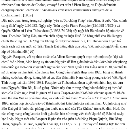
révolver d’un chinois de Cholon, envoyé à cet effet à Phan Rang, où Diệm défendait
énergétiquement l’entrée de l’Annam aux émissaires communistes envoyées de la
Cochinchine]. . (19bís)
Dấu mốc quan trọng trong sự nghiệp “yêu nước, chống Pháp” của Diệm, là cuộc “đảo chính
cung đình” ngày 2/5/1933. Ngày này, Toàn quyền Pierre Pasquier (12/1928-1/1934) và
Quyền Khâm sứ Léon Thibaudeau (2/1933-7/1934) đột ngột bắt Bài và toàn bộ nội các về
hưu. Theo báo Tiếng Dân, tin trên chấn động dư luận Huế. Bẽ bàng nhất cho Bài là ngay
chính Bài cùng các Thượng thư không hề được báo trước. Và, khi Thibaudeau tuyên bố
danh sách nội các mới, có Trần Thanh Đạt thông dịch qua tiếng Việt, một số người vẫn chưa
kịp về đến kinh đô.( 20)
Nguyên Pasquier, với sự thỏa thuận của Albert Sarraut, quyết thực hiện một cuộc “đại cải
cách” ở An Nam, đánh bóng uy tín vua Nguyễn để làm giảm bớt và điều-kiện-hóa các phong
trào quốc gia mới–như cuộc khởi nghĩa của Việt Nam Quốc Dân Đảng năm 1930, và nhất là
sự du nhập và phát triển của phong trào Cộng Sản từ giữa thập niên 1920, bùng nổ thành
những cuộc bạo động, khủng bố tại các đồn điền miền Nam, cùng phong trào Sô Viết Nghệ
Tĩnh trong hai năm 1930-1931. Pasquier và Thibaudeau đoạn tuyệt với nhóm hợp tác cựu
trào (Nguyễn Hữu Bài, Ki-tô giáo). Nhóm này chủ trương đồng hóa và thống trị theo kế
sách của Giám mục Paul Puginier và Louis Caspar–nhằm Ki-tô hóa các vua quan rồi khiến
toàn thể dân Việt sẽ phải theo đạo, và vĩnh viễn trở thành “bạn của nước Pháp.” Từ thập niên
1890, nhóm hợp tác cựu trào trở thành một thứ kiêu binh của cái mà Phạm Quỳnh cũng như
Bảo Đại gọi là “một văn phòng phụ thuộc nho nhỏ của Tòa Khâm,” tức triều đình Huế, lúc
nào cũng mang công lao của khối giáo dân bản xứ trong việc thiết lập chế độ Bảo hộ ra áp
lực Pháp. Ngựa mới của Pasquier là phe tân trào (tiêu biểu bằng Phạm Quỳnh, Bùi Bằng
Đoàn, Nguyễn Bá Trác, Nguyễn Thái Bạt, Lê Dư, v.. v...). Phe này chủ trương hợp tác tinh