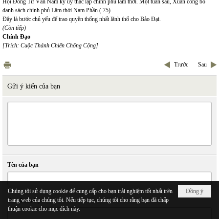
Hội Đồng Tư Vấn Nam kỳ ủy thác lập chính phủ lâm thời. Một tuần sau, Xuân công bố
danh sách chính phủ Lâm thời Nam Phần.( 75)
Đây là bước chủ yếu để trao quyền thống nhất lãnh thổ cho Bảo Đại.
(Còn tiếp)
Chính Đạo
[Trích: Cuộc Thánh Chiến Chống Cộng]
Trước
Sau
Gửi ý kiến của bạn
Tên của bạn
Chúng tôi sử dụng cookie để cung cấp cho bạn trải nghiệm tốt nhất trên
Đồng ý
trang web của chúng tôi. Nếu tiếp tục, chúng tôi cho rằng bạn đã chấp
Email của bạn
thuận cookie cho mục đích này.