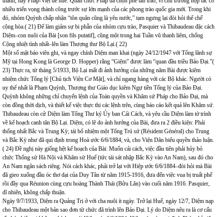
thành, hay Pháp-Việt đề huề. Quan chức Pháp đã chọn phe tân trào, vì chủ trương hợp tác có
nhiều triển vọng thành công trước sự lớn mạnh của các phong trào quốc gia mới. Trong khi
đó, nhóm Quỳnh chấp nhận “tôn quân cũng là yêu nước,” tạm ngưng lại đòi hỏi thể chế
cộng hòa.( 21) Để làm giảm sự bi phẫn của nhóm cựu trào, Pasquier và Thibaudeau đặc cách
Diệm–con nuôi của Bài [son fils putatif], cũng một trong hai Tuần vũ thanh liêm, chống
Cộng nhiệt tình nhất–lên làm Thượng thư Bộ Lại.( 22)
Một số mật báo viên ghi, và ngay chính Diệm man khai (ngày 24/12/1947 với Tổng lãnh sự
Mỹ tại Hong Kong là George D. Hopper) rằng “Giệm” được làm “quan đầu triều Bảo Đại.”(
23) Thực ra, từ tháng 5/1933, Bộ Lại mất đi ảnh hưởng của những năm Bài được kiêm
nhiệm chức Tổng lý [Chủ tịch Viện Cơ Mật], và chỉ ngang hàng với các Bộ khác. Người có
uy thế nhất là Phạm Quỳnh, Thượng thư Giáo dục kiêm Ngự tiền Tổng lý của Bảo Đại.
Quỳnh không những chỉ chuyển lệnh của Toàn quyền và Khâm sứ Pháp cho Bảo Đại, mà
còn đồng thời dịch, và thiết kế việc thực thi các lệnh trên, cùng báo cáo kết quả lên Khâm sứ.
Thibaudeau còn cử Diệm làm Tổng Thư ký Ủy ban Cải Cách, và yêu cầu Diệm làm tờ trình
về kế hoạch canh tân Bộ Lại. Diệm, có lẽ do ảnh hưởng của Bài, đưa ra 2 điều kiện: Phải
thống nhất Bắc và Trung Kỳ; tái bổ nhiệm một Tổng Trú sứ (Résident Général) cho Trung
và Bắc Kỳ như đã qui định trong Hoà ước 6/6/1884; và, cho Viện Dân biểu quyền thảo luận.
( 24) Đề nghị này giống hệt kế hoạch của Bài: Muốn cải cách, việc đầu tiên phải hủy bỏ
chức Thống sứ Hà Nội và Khâm sứ Huế (tức tái sát nhập Bắc Kỳ vào An Nam), sau đó cho
An Nam ngân sách riêng. Nói cách khác, phải trở lại với Hiệp ước 6/6/1884–đòi hỏi mà Bài
đã gieo xuống đầu óc thơ dại của Duy Tân từ năm 1915-1916, đưa đến việc vua bị truất phế
rồi đầy qua Réunion cùng cựu hoàng Thành Thái (Bửu Lân) vào cuối năm 1916. Pasquier,
dĩ nhiên, không chấp thuận.
Ngày 9/7/1933, Diệm ra Quảng Trị ở với cha nuôi ít ngày. Trở lại Huế, ngày 12/7, Diệm nạp
cho Thibaudeau một bản sao đơn từ chức đã trình lên Bảo Đại. Lý do Diệm nêu ra là cơ cấu