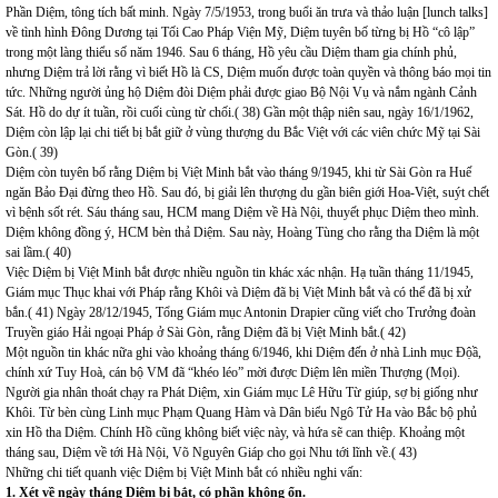
Phần Diệm, tông tích bất minh. Ngày 7/5/1953, trong buổi ăn trưa và thảo luận [lunch talks]
về tình hình Đông Dương tại Tối Cao Pháp Viện Mỹ, Diệm tuyên bố từng bị Hồ “cô lập”
trong một làng thiểu số năm 1946. Sau 6 tháng, Hồ yêu cầu Diệm tham gia chính phủ,
nhưng Diệm trả lời rằng vì biết Hồ là CS, Diệm muốn được toàn quyền và thông báo mọi tin
tức. Những người ủng hộ Diệm đòi Diệm phải được giao Bộ Nội Vụ và nắm ngành Cảnh
Sát. Hồ do dự ít tuần, rồi cuối cùng từ chối.( 38) Gần một thập niên sau, ngày 16/1/1962,
Diệm còn lập lại chi tiết bị bắt giữ ở vùng thượng du Bắc Việt với các viên chức Mỹ tại Sài
Gòn.( 39)
Diệm còn tuyên bố rằng Diệm bị Việt Minh bắt vào tháng 9/1945, khi từ Sài Gòn ra Huế
ngăn Bảo Đại đừng theo Hồ. Sau đó, bị giải lên thượng du gần biên giới Hoa-Việt, suýt chết
vì bệnh sốt rét. Sáu tháng sau, HCM mang Diệm về Hà Nội, thuyết phục Diệm theo mình.
Diệm không đồng ý, HCM bèn thả Diệm. Sau này, Hoàng Tùng cho rằng tha Diệm là một
sai lầm.( 40)
Việc Diệm bị Việt Minh bắt được nhiều nguồn tin khác xác nhận. Hạ tuần tháng 11/1945,
Giám mục Thục khai với Pháp rằng Khôi và Diệm đã bị Việt Minh bắt và có thể đã bị xử
bắn.( 41) Ngày 28/12/1945, Tổng Giám mục Antonin Drapier cũng viết cho Trưởng đoàn
Truyền giáo Hải ngoại Pháp ở Sài Gòn, rằng Diệm đã bị Việt Minh bắt.( 42)
Một nguồn tin khác nữa ghi vào khoảng tháng 6/1946, khi Diệm đến ở nhà Linh mục Độầ,
chính xứ Tuy Hoà, cán bộ VM đã “khéo léo” mời được Diệm lên miền Thượng (Mọi).
Người gia nhân thoát chạy ra Phát Diệm, xin Giám mục Lê Hữu Từ giúp, sợ bị giống như
Khôi. Từ bèn cùng Linh mục Phạm Quang Hàm và Dân biểu Ngô Tử Ha vào Bắc bộ phủ
xin Hồ tha Diệm. Chính Hồ cũng không biết việc này, và hứa sẽ can thiệp. Khoảng một
tháng sau, Diệm về tới Hà Nội, Võ Nguyên Giáp cho gọi Nhu tới lĩnh về.( 43)
Những chi tiết quanh việc Diệm bị Việt Minh bắt có nhiều nghi vấn:
1. Xét về ngày tháng Diệm bị bắt, có phần không ổn.