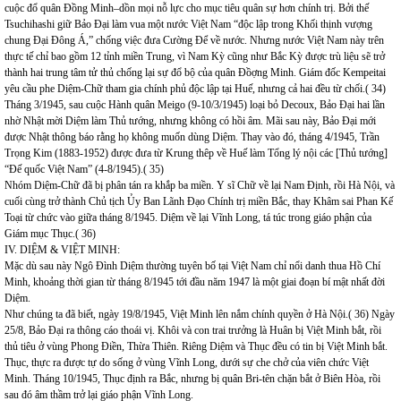
cuộc đổ quân Đồng Minh–dồn mọi nỗ lực cho mục tiêu quân sự hơn chính trị. Bởi thế
Tsuchihashi giữ Bảo Đại làm vua một nước Việt Nam “độc lập trong Khối thịnh vượng
chung Đại Đông Á,” chống việc đưa Cường Để về nước. Nhưng nước Việt Nam này trên
thực tế chỉ bao gồm 12 tỉnh miền Trung, vì Nam Kỳ cũng như Bắc Kỳ được trù liệu sẽ trở
thành hai trung tâm tử thủ chống lại sự đổ bộ của quân Đồợng Minh. Giám đốc Kempeitai
yêu cầu phe Diệm-Chữ tham gia chính phủ độc lập tại Huế, nhưng cả hai đều từ chối.( 34)
Tháng 3/1945, sau cuộc Hành quân Meigo (9-10/3/1945) loại bỏ Decoux, Bảo Đại hai lần
nhờ Nhật mời Diệm làm Thủ tướng, nhưng không có hồi âm. Mãi sau này, Bảo Đại mới
được Nhật thông báo rằng họ không muốn dùng Diệm. Thay vào đó, tháng 4/1945, Trần
Trọng Kim (1883-1952) được đưa từ Krung thêp về Huế làm Tổng lý nội các [Thủ tướng]
“Đế quốc Việt Nam” (4-8/1945).( 35)
Nhóm Diệm-Chữ đã bị phân tán ra khắp ba miền. Y sĩ Chữ về lại Nam Định, rồi Hà Nội, và
cuối cùng trở thành Chủ tịch Ủy Ban Lãnh Đạo Chính trị miền Bắc, thay Khâm sai Phan Kế
Toại từ chức vào giữa tháng 8/1945. Diệm về lại Vĩnh Long, tá túc trong giáo phận của
Giám mục Thục.( 36)
IV. DIỆM & VIỆT MINH:
Mặc dù sau này Ngô Đình Diệm thường tuyên bố tại Việt Nam chỉ nổi danh thua Hồ Chí
Minh, khoảng thời gian từ tháng 8/1945 tới đầu năm 1947 là một giai đoạn bí mật nhất đời
Diệm.
Như chúng ta đã biết, ngày 19/8/1945, Việt Minh lên nắm chính quyền ở Hà Nội.( 36) Ngày
25/8, Bảo Đại ra thông cáo thoái vị. Khôi và con trai trưởng là Huân bị Việt Minh bắt, rồi
thủ tiêu ở vùng Phong Điền, Thừa Thiên. Riêng Diệm và Thục đều có tin bị Việt Minh bắt.
Thục, thực ra được tự do sống ở vùng Vĩnh Long, dưới sự che chở của viên chức Việt
Minh. Tháng 10/1945, Thục định ra Bắc, nhưng bị quân Bri-tên chặn bắt ở Biên Hòa, rồi
sau đó âm thầm trở lại giáo phận Vĩnh Long.