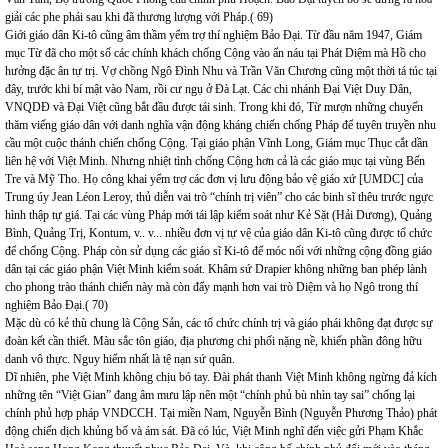
giải các phe phái sau khi đã thương lượng với Pháp.( 69)
Giới giáo dân Ki-tô cũng âm thầm yểm trợ thí nghiệm Bảo Đại. Từ đầu năm 1947, Giám
mục Từ đã cho một số các chính khách chống Cộng vào ẩn náu tại Phát Diệm mà Hồ cho
hưởng đặc ân tự trị. Vợ chồng Ngô Đình Nhu và Trần Văn Chương cũng một thời tá túc tại
đây, trước khi bí mật vào Nam, rồi cư ngụ ở Đà Lạt. Các chi nhánh Đại Việt Duy Dân,
VNQDĐ và Đại Việt cũng bắt đầu được tái sinh. Trong khi đó, Từ mượn những chuyến
thăm viếng giáo dân với danh nghĩa vận động kháng chiến chống Pháp để tuyên truyền nhu
cầu một cuộc thánh chiến chống Cộng. Tại giáo phận Vĩnh Long, Giám mục Thục cắt dần
liên hệ với Việt Minh. Nhưng nhiệt tình chống Cộng hơn cả là các giáo mục tại vùng Bến
Tre và Mỹ Tho. Họ công khai yểm trợ các đơn vị lưu động bảo vệ giáo xứ [UMDC] của
Trung úy Jean Léon Leroy, thủ diễn vai trò “chính trị viên” cho các binh sĩ thêu trước ngực
hình thập tự giá. Tại các vùng Pháp mới tái lập kiểm soát như Kẻ Sặt (Hải Dương), Quảng
Bình, Quảng Trị, Kontum, v.. v... nhiều đơn vị tự vệ của giáo dân Ki-tô cũng được tổ chức
để chống Cộng. Pháp còn sử dụng các giáo sĩ Ki-tô để móc nối với những cộng đồng giáo
dân tại các giáo phận Việt Minh kiểm soát. Khâm sứ Drapier không những ban phép lành
cho phong trào thánh chiến này mà còn đẩy mạnh hơn vai trò Diệm và họ Ngô trong thí
nghiệm Bảo Đại.( 70)
Mặc dù có kẻ thù chung là Cộng Sản, các tổ chức chính trị và giáo phái không đạt được sự
đoàn kết cần thiết. Màu sắc tôn giáo, địa phương chi phối nặng nề, khiến phần đông hữu
danh vô thực. Nguy hiểm nhất là tệ nạn sứ quân.
Dĩ nhiên, phe Việt Minh không chịu bó tay. Đài phát thanh Việt Minh không ngừng đả kích
những tên “Việt Gian” đang âm mưu lập nên một “chính phủ bù nhìn tay sai” chống lại
chính phủ hợp pháp VNDCCH. Tại miền Nam, Nguyễn Bình (Nguyễn Phương Thảo) phát
động chiến dịch khủng bố và ám sát. Đã có lúc, Việt Minh nghĩ đến việc gửi Phạm Khắc