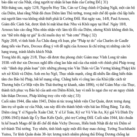
báo dân sự của Nhật, cũng người tự nhận là bạn thân của Cường Để.( 31)
Một tháng sau, ngày 12/8, Nguyễn Huy Tân, Cán sự Công chính ở Quảng Ngãi, một cán bộ
của Diệm, khai rằng Nhật đã chọn Diệm làm Thủ tướng, trong một chế độ quân chủ lập hiến
mà người làm vua không nhất thiết phải là Cường Đểẩ. Hai ngày sau, 14/8, Paul Arnoux,
Giám đốc Cảnh Sát, được lệnh bí mật khai thác Nhu và Khôi ngay tại Huế. Ngày 18/8,
Arnoux báo cáo rằng Nhu nhìn nhận việc làm tội lỗi của Diệm, nhưng Khôi không dính líu,
xin “thề trên thập tự giá” là chỉ muốn duy trì “bát cơm” Pháp.( 32)
Ngày 20/8, vì tình hình Âu Châu đang rối loạn, phe “Pháp tự do” của Charles de Gaulle
đang tiến vào Paris, Decoux đồng ý với đề nghị của Arnoux là chỉ trừng trị những cán bộ
hạng trung, tránh khiêu khích Nhật.
Trong khi đó, ngày 21/8, Thục–đã được thụ phong chức Giám mục Vĩnh Long từ năm
1938–viết thư xin Decoux nghĩ đến công lao hãn mã của cha mình với chính phủ Pháp trong
việc “đánh dẹp phản loạn” (tức những phong trào Văn Thân và Cần Vương kháng Pháp) khi
xét xử Khôi và Diệm. Anh em họ Ngô, Thục nhấn mạnh, cũng đã nhiều lần dâng hiến thân
tâm cho Bảo hộ Pháp, bất kể mạng sống. Chẳng hiểu vì công lao của Khả (đặc cách từ
Thương biện Cơ Mật viện lên Thái thường tự khanh, năm 1896), vị thế Giám Mục của Thục,
thành tích phục vụ Bảo hộ của anh em Diệm-Khôi, hay vì mối lo ngại cho sự an nguy chính
bản thâạn Decoux, Pháp không truy cứu việc này.( 33)
Cuối năm 1944, đầu năm 1945, Diệm tá túc trong bệnh viện Chợ Quán, được trưng dụng
làm trụ sở quân sự của Nhật, sau này đổi tên thành bệnh viện bài lao Hồng Bàng. Tại đây,
Diệm cùng Y sĩ Nguyễn Xuân Chữ, Y sĩ Lê Toàn, Kỹ sư Vũ Văn An, Ký giả Vũ Đình Dy
(1906-1945) thành lập Ủy Ban Kiến Quốc, phò trợ Cường Đểẩ. Cuối năm 1944, khi chuẩn
bị kế hoạch Mago để lật đổ chế độ thân Vichy Decoux, Hiến binh Nhật đã dự trù Diệm sẽ
trở thành Thủ tướng. Tuy nhiên, tình hình ngày một đổi thay mau chóng. Tướng Tsuchihashi
Yuitsu, Tư lệnh Quân đoàn 38–lực lượng trách nhiệm phòng thủ Đông Dương chống lại