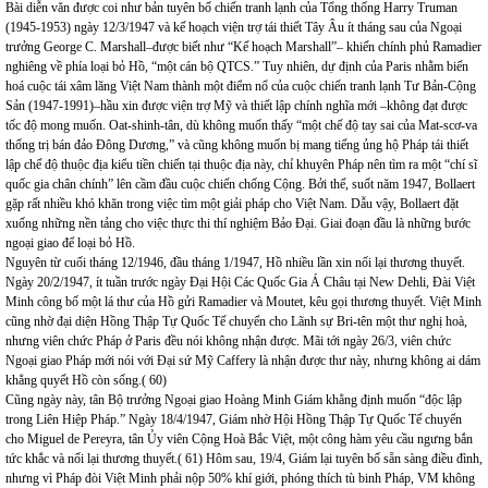
Bài diễn văn được coi như bản tuyên bố chiến tranh lạnh của Tổng thống Harry Truman
(1945-1953) ngày 12/3/1947 và kế hoạch viện trợ tái thiết Tây Âu ít tháng sau của Ngoại
trưởng George C. Marshall–được biết như “Kế hoạch Marshall”– khiến chính phủ Ramadier
nghiêng về phía loại bỏ Hồ, “một cán bộ QTCS.” Tuy nhiên, dự định của Paris nhằm biến
hoá cuộc tái xâm lăng Việt Nam thành một điểm nổ của cuộc chiến tranh lạnh Tư Bản-Cộng
Sản (1947-1991)–hầu xin được viện trợ Mỹ và thiết lập chính nghĩa mới –không đạt được
tốc độ mong muốn. Oat-shinh-tân, dù không muốn thấy “một chế độ tay sai của Mat-scơ-va
thống trị bán đảo Đông Dương,” và cũng không muốn bị mang tiếng ủng hộ Pháp tái thiết
lập chế độ thuộc địa kiểu tiền chiến tại thuộc địa này, chỉ khuyên Pháp nên tìm ra một “chí sĩ
quốc gia chân chính” lên cầm đầu cuộc chiến chống Cộng. Bởi thế, suốt năm 1947, Bollaert
gặp rất nhiều khó khăn trong việc tìm một giải pháp cho Việt Nam. Dẫu vậy, Bollaert đặt
xuống những nền tảng cho việc thực thi thí nghiệm Bảo Đại. Giai đoạn đầu là những bước
ngoại giao để loại bỏ Hồ.
Nguyên từ cuối tháng 12/1946, đầu tháng 1/1947, Hồ nhiều lần xin nối lại thương thuyết.
Ngày 20/2/1947, ít tuần trước ngày Đại Hội Các Quốc Gia Á Châu tại New Dehli, Đài Việt
Minh công bố một lá thư của Hồ gửi Ramadier và Moutet, kêu gọi thương thuyết. Việt Minh
cũng nhờ đại diện Hồng Thập Tự Quốc Tế chuyển cho Lãnh sự Bri-tên một thư nghị hoà,
nhưng viên chức Pháp ở Paris đều nói không nhận được. Mãi tới ngày 26/3, viên chức
Ngoại giao Pháp mới nói với Đại sứ Mỹ Caffery là nhận được thư này, nhưng không ai dám
khẳng quyết Hồ còn sống.( 60)
Cũng ngày này, tân Bộ trưởng Ngoại giao Hoàng Minh Giám khẳng định muốn “độc lập
trong Liên Hiệp Pháp.” Ngày 18/4/1947, Giám nhờ Hội Hồng Thập Tự Quốc Tế chuyển
cho Miguel de Pereyra, tân Ủy viên Cộng Hoà Bắc Việt, một công hàm yêu cầu ngưng bắn
tức khắc và nối lại thương thuyết.( 61) Hôm sau, 19/4, Giám lại tuyên bố sẵn sàng điều đình,
nhưng vì Pháp đòi Việt Minh phải nộp 50% khí giới, phóng thích tù binh Pháp, VM không