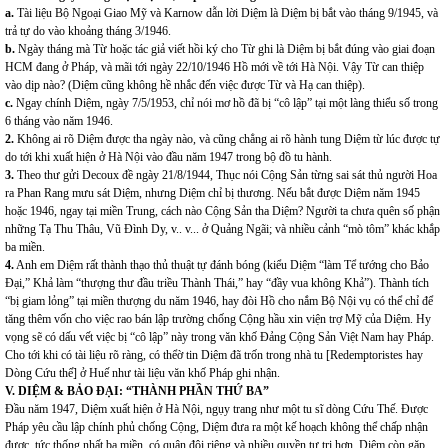
a.
Tài liệu Bộ Ngoại Giao Mỹ và Karnow dẫn lời Diệm là Diệm bị bắt vào tháng 9/1945, và
trả tự do vào khoảng tháng 3/1946.
b.
Ngày tháng mà Từ hoặc tác giả viết hồi ký cho Từ ghi là Diệm bị bắt đúng vào giai đoạn
HCM đang ở Pháp, và mãi tới ngày 22/10/1946 Hồ mới về tới Hà Nội. Vậy Từ can thiệp
vào dịp nào? (Diệm cũng không hề nhắc đến việc được Từ và Hạ can thiệp).
c.
Ngay chính Diệm, ngày 7/5/1953, chỉ nói mơ hồ đã bị “cô lập” tại một làng thiểu số trong
6 tháng vào năm 1946.
2.
Không ai rõ Diệm được tha ngày nào, và cũng chẳng ai rõ hành tung Diệm từ lúc được tự
do tới khi xuất hiện ở Hà Nội vào đầu năm 1947 trong bộ đồ tu hành.
3.
Theo thư gửi Decoux đề ngày 21/8/1944, Thục nói Cộng Sản từng sai sát thủ người Hoa
ra Phan Rang mưu sát Diệm, nhưng Diệm chỉ bị thương. Nếu bắt được Diệm năm 1945
hoặc 1946, ngay tại miền Trung, cách nào Cộng Sản tha Diệm? Người ta chưa quên số phận
những Tạ Thu Thâu, Vũ Đình Dy, v.. v... ở Quảng Ngãi; và nhiều cảnh “mò tôm” khác khắp
ba miền.
4.
Anh em Diệm rất thành thạo thủ thuật tự đánh bóng (kiểu Diệm “làm Tể tướng cho Bảo
Đại,” Khả làm “thượng thư đầu triều Thành Thái,” hay “đầy vua không Khả”). Thành tích
“bị giam lỏng” tại miền thượng du năm 1946, hay đòi Hồ cho nắm Bộ Nội vụ có thể chỉ để
tăng thêm vốn cho việc rao bán lập trường chống Cộng hầu xin viện trợ Mỹ của Diệm. Hy
vọng sẽ có dấu vết việc bị “cô lập” này trong văn khố Đảng Cộng Sản Việt Nam hay Pháp.
Cho tới khi có tài liệu rõ ràng, có thểờ tin Diệm đã trốn trong nhà tu [Redemptoristes hay
Dòng Cứu thế] ở Huế như tài liệu văn khố Pháp ghi nhận.
V. DIỆM & BẢO ĐẠI: “THÀNH PHẦN THỨ BA”
Đầu năm 1947, Diệm xuất hiện ở Hà Nội, ngụy trang như một tu sĩ dòng Cứu Thế. Được
Pháp yêu cầu lập chính phủ chống Cộng, Diệm đưa ra một kế hoạch không thể chấp nhận
được, tức thống nhất ba miền, có quân đội riêng và nhiều quyền tự trị hơn. Diệm còn gặp