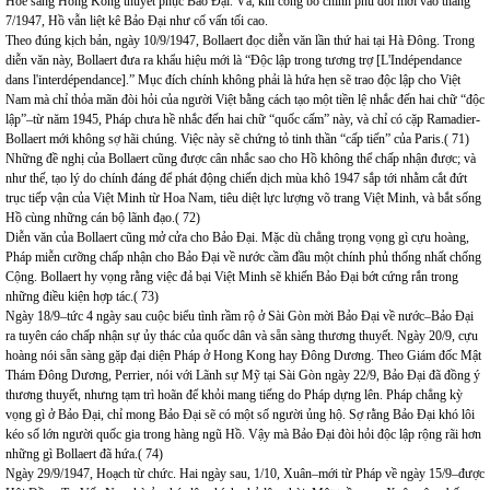
Hoè sang Hong Kong thuyết phục Bảo Đại. Và, khi công bố chính phủ đổi mới vào tháng
7/1947, Hồ vẫn liệt kê Bảo Đại như cố vấn tối cao.
Theo đúng kịch bản, ngày 10/9/1947, Bollaert đọc diễn văn lần thứ hai tại Hà Đông. Trong
diễn văn này, Bollaert đưa ra khẩu hiệu mới là “Độc lập trong tương trợ [L'Indépendance
dans l'interdépendance].” Mục đích chính không phải là hứa hẹn sẽ trao độc lập cho Việt
Nam mà chỉ thỏa mãn đòi hỏi của người Việt bằng cách tạo một tiền lệ nhắc đến hai chữ “độc
lập”–từ năm 1945, Pháp chưa hề nhắc đến hai chữ “quốc cấm” này, và chỉ có cặp Ramadier-
Bollaert mới không sợ hãi chúng. Việc này sẽ chứng tỏ tinh thần “cấp tiến” của Paris.( 71)
Những đề nghị của Bollaert cũng được cân nhắc sao cho Hồ không thể chấp nhận được; và
như thế, tạo lý do chính đáng để phát động chiến dịch mùa khô 1947 sắp tới nhằm cắt đứt
trục tiếp vận của Việt Minh từ Hoa Nam, tiêu diệt lực lượng võ trang Việt Minh, và bắt sống
Hồ cùng những cán bộ lãnh đạo.( 72)
Diễn văn của Bollaert cũng mở cửa cho Bảo Đại. Mặc dù chẳng trọng vọng gì cựu hoàng,
Pháp miễn cưỡng chấp nhận cho Bảo Đại về nước cầm đầu một chính phủ thống nhất chống
Cộng. Bollaert hy vọng rằng việc đả bại Việt Minh sẽ khiến Bảo Đại bớt cứng rắn trong
những điều kiện hợp tác.( 73)
Ngày 18/9–tức 4 ngày sau cuộc biểu tình rầm rộ ở Sài Gòn mời Bảo Đại về nước–Bảo Đại
ra tuyên cáo chấp nhận sự ủy thác của quốc dân và sẵn sàng thương thuyết. Ngày 20/9, cựu
hoàng nói sẵn sàng gặp đại diện Pháp ở Hong Kong hay Đông Dương. Theo Giám đốc Mật
Thám Đông Dương, Perrier, nói với Lãnh sự Mỹ tại Sài Gòn ngày 22/9, Bảo Đại đã đồng ý
thương thuyết, nhưng tạm trì hoãn để khỏi mang tiếng do Pháp dựng lên. Pháp chẳng kỳ
vọng gì ở Bảo Đại, chỉ mong Bảo Đại sẽ có một số người ủng hộ. Sợ rằng Bảo Đại khó lôi
kéo số lớn người quốc gia trong hàng ngũ Hồ. Vậy mà Bảo Đại đòi hỏi độc lập rộng rãi hơn
những gì Bollaert đã hứa.( 74)
Ngày 29/9/1947, Hoạch từ chức. Hai ngày sau, 1/10, Xuân–mới từ Pháp về ngày 15/9–được