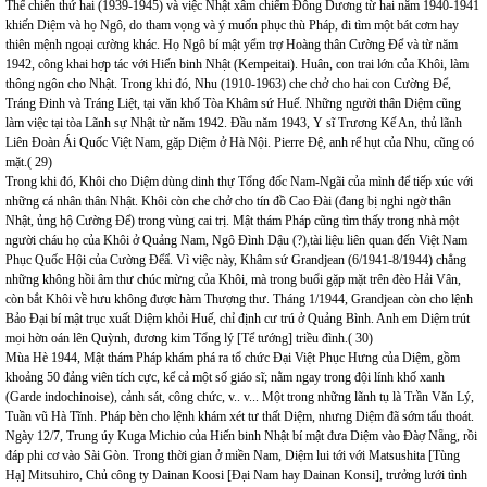
Thế chiến thứ hai (1939-1945) và việc Nhật xâm chiếm Đông Dương từ hai năm 1940-1941
khiến Diệm và họ Ngô, do tham vọng và ý muốn phục thù Pháp, đi tìm một bát cơm hay
thiên mệnh ngoại cường khác. Họ Ngô bí mật yểm trợ Hoàng thân Cường Để và từ năm
1942, công khai hợp tác với Hiến binh Nhật (Kempeitai). Huân, con trai lớn của Khôi, làm
thông ngôn cho Nhật. Trong khi đó, Nhu (1910-1963) che chở cho hai con Cường Để,
Tráng Đinh và Tráng Liệt, tại văn khố Tòa Khâm sứ Huế. Những người thân Diệm cũng
làm việc tại tòa Lãnh sự Nhật từ năm 1942. Đầu năm 1943, Y sĩ Trương Kế An, thủ lãnh
Liên Đoàn Ái Quốc Việt Nam, gặp Diệm ở Hà Nội. Pierre Đệ, anh rể hụt của Nhu, cũng có
mặt.( 29)
Trong khi đó, Khôi cho Diệm dùng dinh thự Tổng đốc Nam-Ngãi của mình để tiếp xúc với
những cá nhân thân Nhật. Khôi còn che chở cho tín đồ Cao Đài (đang bị nghi ngờ thân
Nhật, ủng hộ Cường Để) trong vùng cai trị. Mật thám Pháp cũng tìm thấy trong nhà một
người cháu họ của Khôi ở Quảng Nam, Ngô Đình Dậu (?),tài liệu liên quan đến Việt Nam
Phục Quốc Hội của Cường Đểẩ. Vì việc này, Khâm sứ Grandjean (6/1941-8/1944) chẳng
những không hồi âm thư chúc mừng của Khôi, mà trong buổi gặp mặt trên đèo Hải Vân,
còn bắt Khôi về hưu không được hàm Thượng thư. Tháng 1/1944, Grandjean còn cho lệnh
Bảo Đại bí mật trục xuất Diệm khỏi Huế, chỉ định cư trú ở Quảng Bình. Anh em Diệm trút
mọi hờn oán lên Quỳnh, đương kim Tổng lý [Tể tướng] triều đình.( 30)
Mùa Hè 1944, Mật thám Pháp khám phá ra tổ chức Đại Việt Phục Hưng của Diệm, gồm
khoảng 50 đảng viên tích cực, kể cả một số giáo sĩ; nằm ngay trong đội lính khố xanh
(Garde indochinoise), cảnh sát, công chức, v.. v... Một trong những lãnh tụ là Trần Văn Lý,
Tuần vũ Hà Tĩnh. Pháp bèn cho lệnh khám xét tư thất Diệm, nhưng Diệm đã sớm tẩu thoát.
Ngày 12/7, Trung úy Kuga Michio của Hiến binh Nhật bí mật đưa Diệm vào Đàợ Nẵng, rồi
đáp phi cơ vào Sài Gòn. Trong thời gian ở miền Nam, Diệm lui tới với Matsushita [Tùng
Hạ] Mitsuhiro, Chủ công ty Dainan Koosi [Đại Nam hay Dainan Konsi], trưởng lưới tình