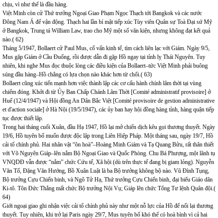
chịu, vì như thế là đầu hàng.
Việt Minh còn cử Thứ trưởng Ngoại Giao Phạm Ngọc Thạch tới Bangkok và các nước
Đông Nam Á để vận động. Thạch hai lần bí mật tiếp xúc Tùy viên Quân sự Toà Đại sứ Mỹ
ở Bangkok, Trung tá William Law, trao cho Mỹ một số văn kiện, nhưng không đạt kết quả
nào.( 62)
Tháng 5/1947, Bollaert cử Paul Mus, cố vấn kinh tế, tìm cách liên lạc với Giám. Ngày 9/5,
Mus gặp Giám ở Cầu Đuống, rồi được dẫn đi gặp Hồ ngay tại tỉnh lỵ Thái Nguyên. Tuy
nhiên, khi nghe Mus đọc thuộc lòng các điều kiện của Bollaert–tức Việt Minh phải buông
súng đầu hàng–Hồ chẳng có lựa chọn nào khác hơn từ chối.( 63)
Bollaert cũng xúc tiến mạnh hơn việc thành lập các cơ cấu hành chính lâm thời tại vùng
chiếm đóng. Khởi đi từ Ủy Ban Chấp Chánh Lâm Thời [Comité administratif provisoire] ở
Huế (12/4/1947) và Hội đồng An Dân Bắc Việt [Comité provisoire de gestion administrative
et d'action sociale] ở Hà Nội (19/5/1947), các ủy ban hay hội đồng hàng tỉnh, hàng quận tiếp
tục được thiết lập.
Trong hai tháng cuối Xuân, đầu Hạ 1947, Hồ lại mở chiến dịch kêu gọi thương thuyết. Ngày
19/6, Hồ tuyên bố muốn được độc lập trong Liên Hiệp Pháp. Một tháng sau, ngày 19/7, Hồ
cải tổ chính phủ. Hai nhân vật “ôn hoà”–Hoàng Minh Giám và Tạ Quang Bửu, rất thân thiết
với Võ Nguyên Giáp–lên nắm Bộ Ngoại Giao và Quốc Phòng. Chu Bá Phượng, một lãnh tụ
VNQDĐ vẫn được “nắm” chức Cứu tế, Xã hội (dù trên thực tế đang bị giam lỏng). Nguyễn
Văn Tố, Đặng Văn Hướng, Bồ Xuân Luật là ba Bộ trưởng không bộ nào. Vũ Đình Tụng,
Bộ trưởng Cựu Chiến binh, và Ngô Tử Hạ, Thứ trưởng Cựu Chiến binh, đại biểu Giáo dân
Ki-tô. Tôn Đức Thắng mất chức Bộ trưởng Nội Vụ; Giáp lên chức Tổng Tư lệnh Quân đội.(
64)
Giới ngoại giao ghi nhận việc cải tổ chính phủ này như một nỗ lực của Hồ để nối lại thương
thuyết. Tuy nhiên, khi trở lại Paris ngày 29/7, Mus tuyên bố khó thể có hoà bình vì cả hai