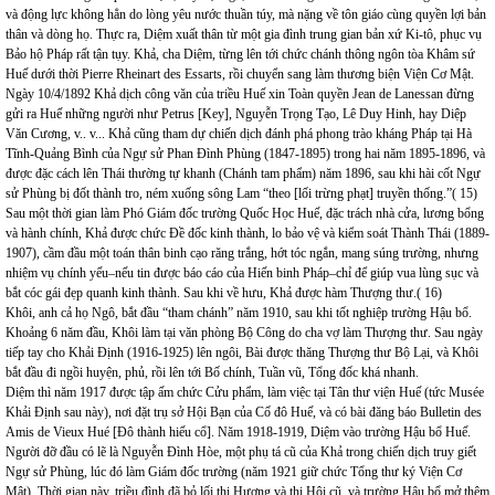
và động lực không hẳn do lòng yêu nước thuần túy, mà nặng về tôn giáo cùng quyền lợi bản
thân và dòng họ. Thực ra, Diệm xuất thân từ một gia đình trung gian bản xứ Ki-tô, phục vụ
Bảo hộ Pháp rất tận tụy. Khả, cha Diệm, từng lên tới chức chánh thông ngôn tòa Khâm sứ
Huế dưới thời Pierre Rheinart des Essarts, rồi chuyển sang làm thương biện Viện Cơ Mật.
Ngày 10/4/1892 Khả dịch công văn của triều Huế xin Toàn quyền Jean de Lanessan đừng
gửi ra Huế những người như Petrus [Key], Nguyễn Trọng Tạo, Lê Duy Hinh, hay Diệp
Văn Cương, v.. v... Khả cũng tham dự chiến dịch đánh phá phong trào kháng Pháp tại Hà
Tĩnh-Quảng Bình của Ngự sử Phan Đình Phùng (1847-1895) trong hai năm 1895-1896, và
được đặc cách lên Thái thường tự khanh (Chánh tam phẩm) năm 1896, sau khi hài cốt Ngự
sử Phùng bị đốt thành tro, ném xuống sông Lam “theo [lối trừng phạt] truyền thống.”( 15)
Sau một thời gian làm Phó Giám đốc trường Quốc Học Huế, đặc trách nhà cửa, lương bổng
và hành chính, Khả được chức Đề đốc kinh thành, lo bảo vệ và kiểm soát Thành Thái (1889-
1907), cầm đầu một toán thân binh cạo răng trắng, hớt tóc ngắn, mang súng trường, nhưng
nhiệm vụ chính yếu–nếu tin được báo cáo của Hiến binh Pháp–chỉ để giúp vua lùng sục và
bắt cóc gái đẹp quanh kinh thành. Sau khi về hưu, Khả được hàm Thượng thư.( 16)
Khôi, anh cả họ Ngô, bắt đầu “tham chánh” năm 1910, sau khi tốt nghiệp trường Hậu bổ.
Khoảng 6 năm đầu, Khôi làm tại văn phòng Bộ Công do cha vợ làm Thượng thư. Sau ngày
tiếp tay cho Khải Định (1916-1925) lên ngôi, Bài được thăng Thượng thư Bộ Lại, và Khôi
bắt đầu đi ngồi huyện, phủ, rồi lên tới Bố chính, Tuần vũ, Tổng đốc khá nhanh.
Diệm thì năm 1917 được tập ấm chức Cửu phẩm, làm việc tại Tân thư viện Huế (tức Musée
Khải Định sau này), nơi đặt trụ sở Hội Bạn của Cố đô Huế, và có bài đăng báo Bulletin des
Amis de Vieux Hué [Đô thành hiếu cổ]. Năm 1918-1919, Diệm vào trường Hậu bổ Huế.
Người đỡ đầu có lẽ là Nguyễn Đình Hòe, một phụ tá cũ của Khả trong chiến dịch truy giết
Ngự sử Phùng, lúc đó làm Giám đốc trường (năm 1921 giữ chức Tổng thư ký Viện Cơ
Mật). Thời gian này, triều đình đã bỏ lối thi Hương và thi Hội cũ, và trường Hậu bổ mở thêm