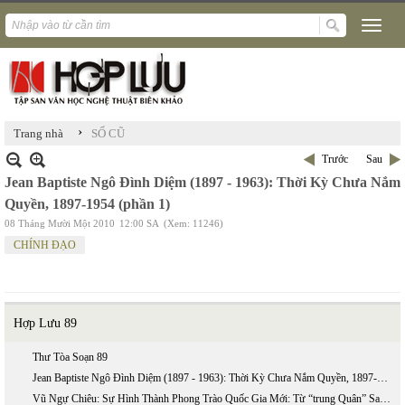
›
Trang nhà
SỐ CŨ
Trước
Sau
Jean Baptiste Ngô Đình Diệm (1897 - 1963): Thời Kỳ Chưa Nắm
Quyền, 1897-1954 (phần 1)
08 Tháng Mười Một 2010
12:00 SA
(Xem: 11246)
CHÍNH ĐẠO
Hợp Lưu 89
Thư Tòa Soạn 89
Jean Baptiste Ngô Đình Diệm (1897 - 1963): Thời Kỳ Chưa Nắm Quyền, 1897-1954 (phần 2)
Vũ Ngự Chiêu: Sự Hình Thành Phong Trào Quốc Gia Mới: Từ “trung Quân” Sang “ái Quốc”