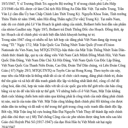
19/5/1947, Y sĩ Trương Đình Tri–nguyên Bộ trưởng Y tế trong chính phủ Liên Hiệp
2/3/1946 của Hồ–được cử làm Chủ tịch Hội Đồng An Dân Bắc Việt. Tại miền Trung, Trần
Văn Lý cầm đầu Ủy ban Chấp Chính Lâm Thời Trung Kỳ. Nguyễn Khoa Toàn, Tỉnh trưởng
Thừa Thiên từ năm 1946, nắm Hội đồng Thẩm nghị [Tư vấn] Trung Kỳ. Tại miền Nam,
mặc dù coi chính phủ Lê Văn Hoạch là gánh nặng của mình, Bollaert biến hoá dần sản phẩm
của nhóm Gaullist này. Ngày 19/5, Bollaert trả Dinh Thống Đốc cho Hoạch. Đồng thời, áp
lực Hoạch cải tổ chính phủ và tách biệt dần khỏi khuynh hướng tự trị.
Trong năm 1947 cũng có nhiều nỗ lực kết hợp các đảng phái Việt Nam đang tập trung tại
vùng “Tề.” Ngày 17/2, Mặt Trận Quốc Gia Thống Nhứt Toàn Quốc (Front d'Union
Nationale du Viet-Nam, hay MTQGTNTQ)–hậu thân của Mặt Trận Thống Nhứt Toàn Dân–
chính thức thành lập, qui tụ các đảng viên Việt Nam Cách Mệnh Đồng Minh Hội, Việt Nam
Quốc Dân Đảng, Việt Nam Dân Chủ Xã Hội Đảng, Việt Nam Quốc Gia Độc Lập Đảng,
Việt Nam Quốc Gia Thanh Niên Đoàn, Cao Đài, Đoàn Thể Dân chúng, và Liên Đoàn Công
Giáo.( 67) Ngày 29/3, MTQGTNTQ ra Tuyên Cáo tại Hong Kong. Theo tuyên cáo này,
mục tiêu của Mặt trận là thống nhất tất cả các tổ chức cách mạng, đảng phái chính trị, đoàn
thể tôn giáo và xã hội để đấu tranh giành độc lập và thống nhất lãnh thổ, củng cố chế độ
cộng hoà, dân chủ, hợp tác toàn diện với tất cả các quốc gia trên thế giới trên căn bản công
bằng và tự do để vãn hồi trật tự thế giới. Về những biến cố ở Việt Nam, Mặt Trận khẳng
định cuộc kháng chiến hơn một năm qua không phải là công trình của một đảng phái chính
trị nào, mà là của toàn dân Việt. Mặt Trận cũng khẳng định chính phủ Hồ không còn được
nhân dân tin tưởng và đã mất vị thế trong thế giới trong công cuộc tranh đấu dành độc lập.
Bởi vậy, Mặt Trận ủng hộ cựu hoàng Bảo Đại Nguyễn Vĩnh Thụy để thành lập một chính
phủ dân chủ thực sự.( 68) Thế chống Cộng của các phe nhóm được tăng hơn nữa sau khi
Giáo chủ Huỳnh Phú Sổ (1917-1947) của đạo Hoà Hảo bị Việt Minh sát hại ngày
20/4/1947.