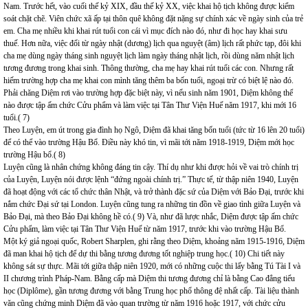
Nam. Trước hết, vào cuối thế kỷ XIX, đầu thế kỷ XX, việc khai hộ tịch không được kiểm
soát chặt chẽ. Viên chức xã ấp tại thôn quê không đặt nặng sự chính xác về ngày sinh của trẻ
em. Cha mẹ nhiều khi khai rút tuổi con cái vì mục đích nào đó, như đi học hay khai sưu
thuế. Hơn nữa, việc đổi từ ngày nhật (dương) lịch qua nguyệt (âm) lịch rất phức tạp, đôi khi
cha mẹ dùng ngày tháng sinh nguyệt lịch làm ngày tháng nhật lịch, rồi dùng năm nhật lịch
tương đương trong khai sinh. Thông thường, cha mẹ hay khai rút tuổi các con. Nhưng rất
hiếm trường hợp cha mẹ khai con mình tăng thêm ba bốn tuổi, ngoại trừ có biệt lệ nào đó.
Phải chăng Diệm rơi vào trường hợp đặc biệt này, vì nếu sinh năm 1901, Diệm không thể
nào được tập ấm chức Cửu phẩm và làm việc tại Tân Thư Viện Huế năm 1917, khi mới 16
tuổi.( 7)
Theo Luyện, em út trong gia đình họ Ngô, Diệm đã khai tăng bốn tuổi (tức từ 16 lên 20 tuổi)
để có thể vào trường Hậu Bổ. Điều này khó tin, vì mãi tới năm 1918-1919, Diệm mới học
trường Hậu bổ.( 8)
Luyện cũng là nhân chứng không đáng tin cậy. Thí dụ như khi được hỏi về vai trò chính trị
của Luyện, Luyện nói được lệnh “đứng ngoài chính trị.” Thực tế, từ thập niên 1940, Luyện
đã hoạt động với các tổ chức thân Nhật, và trở thành đặc sứ của Diệm với Bảo Đại, trước khi
nắm chức Đại sứ tại London. Luyện cũng tung ra những tin đồn về giao tình giữa Luyện và
Bảo Đại, mà theo Bảo Đại không hề có.( 9) Và, như đã lược nhắc, Diệm được tập ấm chức
Cửu phẩm, làm việc tại Tân Thư Viện Huế từ năm 1917, trước khi vào trường Hậu Bổ.
Một ký giả ngoại quốc, Robert Sharplen, ghi rằng theo Diệm, khoảng năm 1915-1916, Diệm
đã man khai hộ tịch để dự thi bằng tương đương tốt nghiệp trung học.( 10) Chi tiết này
không sát sự thực. Mãi tới giữa thập niên 1920, mới có những cuộc thi lấy bằng Tú Tài I và
II chương trình Pháp-Nam. Bằng cấp mà Diệm thi tương đương chỉ là bằng Cao đẳng tiểu
học (Diplôme), gần tương đương với bằng Trung học phổ thông đệ nhất cấp. Tài liệu thành
văn cũng chứng minh Diệm đã vào quan trường từ năm 1916 hoặc 1917, với chức cửu