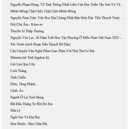
Nguyễn Phạm Hùng: Về Tính Thống Nhất Giữa Văn Học Triều Tây Sơn Và Văn Học Triều Nguyễn
Mênh Mông Chật Chội, Chật Chội Mênh Mông
Nguyễn Nam Trân: Văn Học Đại Chúng Nhật Bản Hiện Đại: Tiểu Thuyết Trinh Thám Và Khoa Học Giả Tưởng
Nốt Chủ Âm - Kiino-to
Thuyền Ai Thấp Thoáng
Nguyễn Văn Lục: 20 Năm Triết Học Tây Phương Ở Miền Nam Việt Nam 1955 - 1975
Tức Nước (trích Đoạn Tiểu Thuyết Bể Dâu)
Câu Chuyện Văn Nghệ Đêm Giao Thừa Với Nhà Thơ Lê Đạt
Mimơza (từ Tình Epphen Ii)
Gió Lùa Qua Cửa
Cuối Tháng
Tình Chiều
Đêm, Từng Mảnh...
Chiếc Áo
Người Ở Lại Toul Sleng
Bắt Đầu Tháng Tư Rồi Đó Em
Mắt Lệ
Ngôi Sao Và Hạt Bụi
Hoa Muộn - Bàn Chân Mẹ