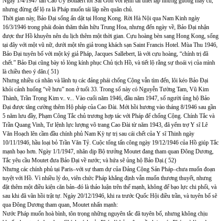
Ngày 1/4/1947 tân Cao Ủy Bollaert tới Sài Gòn với lệnh tái thiết lập những guồng máy cũ,
nhưng đừng để lộ ra là Pháp muốn tái lập nền quân chủ.
Thời gian này, Bảo Đại sống ẩn dật tại Hong Kong. Rời Hà Nội qua Nam Kinh ngày
16/3/1946 trong phái đoàn thăm thân hữu Trung Hoa, nhưng đến ngày về, Bảo Đại nhận
được thư Hồ khuyên nên du lịch thêm một thời gian. Cựu hoàng bèn sang Hong Kong, sống
tại đây với một vũ nữ, dưới một tên giả trong khách sạn Saint Francis Hotel. Mùa Thu 1946,
Bảo Đại tuyên bố với một ký giả Pháp, Jacques Sallebert, là với cựu hoàng, “chính trị đã
chết.” Bảo Đại cũng bày tỏ lòng kính phục Chủ tịch Hồ, và tiết lộ rằng sự thoái vị của mình
là chiều theo ý dân.( 51)
Nhưng nhiều cá nhân và lãnh tụ các đảng phái chống Cộng vẫn tìm đến, lôi kéo Bảo Đại
khỏi cảnh huống “về hưu” non ở tuổi 33. Trong số này có Nguyễn Tường Tam, Vũ Kim
Thành, Trần Trọng Kim v.. v... Vào cuối năm 1946, đầu năm 1947, số người ủng hộ Bảo
Đại được tăng cường thêm Hộ pháp của Cao Đài. Mới hồi hương vào tháng 8/1946 sau gần
5 năm lưu đầy, Phạm Công Tắc chủ trương hợp tác với Pháp để chống Cộng. Chính Tắc và
Trần Quang Vinh, Tư lệnh lực lượng võ trang Cao Đài từ năm 1943, đã yểm trợ Y sĩ Lê
Văn Hoạch lên cầm đầu chính phủ Nam Kỳ tự trị sau cái chết của Y sĩ Thinh ngày
10/11/1946, hầu loại bỏ Trần Văn Tỷ. Cuộc tổng tấn công ngày 19/12/1946 của Hồ giúp Tắc
mạnh bạo hơn. Ngày 1/1/1947, nhân dịp Bộ trưởng Moutet đang tham quan Đông Dương,
Tắc yêu cầu Moutet đưa Bảo Đại về nước; và hứa sẽ ủng hộ Bảo Đại.( 52)
Nhưng các chính phủ tại Paris–với sự tham dự của Đảng Cộng Sản Pháp–chưa muốn đoạn
tuyệt với Hồ. Vì nhiều lý do, viên chức Pháp khẳng định vẫn muốn thương thuyết, nhưng
đặt thêm một điều kiện căn bản–đó là thảo luận trên thế mạnh, không để bạo lực chi phối, và
sau khi đã vãn hồi trật tự. Ngày 20/12/1946, khi ra trước Quốc Hội điều trần, và tuyên bố sẽ
qua Đông Dương tham quan, Moutet nhấn mạnh:
Nước Pháp muốn hoà bình, tôn trọng những nguyên tắc đã tuyên bố, nhưng không chịu