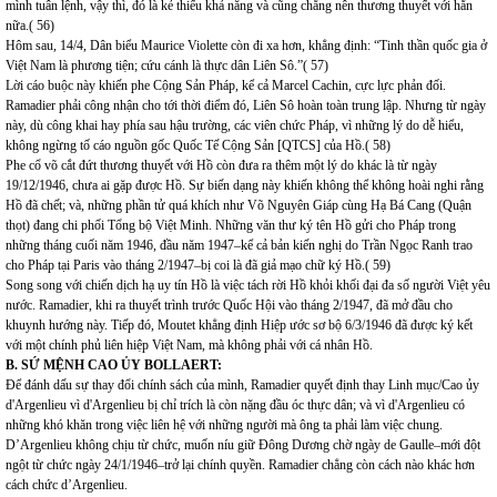
mình tuân lệnh, vậy thì, đó là kẻ thiếu khả năng và cũng chẳng nên thương thuyết với hắn
nữa.( 56)
Hôm sau, 14/4, Dân biểu Maurice Violette còn đi xa hơn, khẳng định: “Tinh thần quốc gia ở
Việt Nam là phương tiện; cứu cánh là thực dân Liên Sô.”( 57)
Lời cáo buộc này khiến phe Cộng Sản Pháp, kể cả Marcel Cachin, cực lực phản đối.
Ramadier phải công nhận cho tới thời điểm đó, Liên Sô hoàn toàn trung lập. Nhưng từ ngày
này, dù công khai hay phía sau hậu trường, các viên chức Pháp, vì những lý do dễ hiểu,
không ngừng tố cáo nguồn gốc Quốc Tế Cộng Sản [QTCS] của Hồ.( 58)
Phe cổ võ cắt đứt thương thuyết với Hồ còn đưa ra thêm một lý do khác là từ ngày
19/12/1946, chưa ai gặp được Hồ. Sự biến dạng này khiến không thể không hoài nghi rằng
Hồ đã chết; và, những phần tử quá khích như Võ Nguyên Giáp cùng Hạ Bá Cang (Quận
thọt) đang chi phối Tổng bộ Việt Minh. Những văn thư ký tên Hồ gửi cho Pháp trong
những tháng cuối năm 1946, đầu năm 1947–kể cả bản kiến nghị do Trần Ngọc Ranh trao
cho Pháp tại Paris vào tháng 2/1947–bị coi là đã giả mạo chữ ký Hồ.( 59)
Song song với chiến dịch hạ uy tín Hồ là việc tách rời Hồ khỏi khối đại đa số người Việt yêu
nước. Ramadier, khi ra thuyết trình trước Quốc Hội vào tháng 2/1947, đã mở đầu cho
khuynh hướng này. Tiếp đó, Moutet khẳng định Hiệp ước sơ bộ 6/3/1946 đã được ký kết
với một chính phủ liên hiệp Việt Nam, mà không phải với cá nhân Hồ.
B. SỨ MỆNH CAO ỦY BOLLAERT:
Để đánh dấu sự thay đổi chính sách của mình, Ramadier quyết định thay Linh mục/Cao ủy
d'Argenlieu vì d'Argenlieu bị chỉ trích là còn nặng đầu óc thực dân; và vì d'Argenlieu có
những khó khăn trong việc liên hệ với những người mà ông ta phải làm việc chung.
D’Argenlieu không chịu từ chức, muốn níu giữ Đông Dương chờ ngày de Gaulle–mới đột
ngột từ chức ngày 24/1/1946–trở lại chính quyền. Ramadier chẳng còn cách nào khác hơn
cách chức d’Argenlieu.