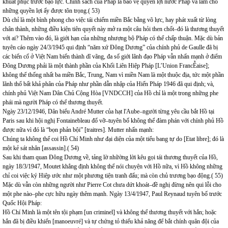
khuất phục trước bạo lực. Chính sách của Pháp là bảo vệ quyền lợi nước Pháp và làm cho
những quyền lợi ấy được tôn trọng.( 53)
Dù chỉ là một bình phong cho việc tái chiếm miền Bắc bằng võ lực, hay phát xuất từ lòng
chân thành, những điều kiện tiên quyết này mở ra một câu hỏi then chốt–đó là thương thuyết
với ai? Thêm vào đó, là giới hạn của những nhượng bộ Pháp có thể chấp thuận. Mặc dù bản
tuyên cáo ngày 24/3/1945 qui định “năm xứ Đông Dương” của chính phủ de Gaulle đã bị
các biến cố ở Việt Nam biến thành dĩ vãng, đa số giới lãnh đạo Pháp vẫn nhấn mạnh ở điểm
Đông Dương phải là một thành phần của Khối Liên Hiệp Pháp [L’Union FrancỄaise];
không thể thống nhất ba miền Bắc, Trung, Nam vì miền Nam là một thuộc địa, tức một phần
lãnh thổ bất khả phân của Pháp như phần dẫn nhập của Hiến Pháp 1946 đã qui định; và,
chính phủ Việt Nam Dân Chủ Cộng Hòa [VNDCCH] của Hồ chỉ là một trong những phe
phái mà người Pháp có thể thương thuyết.
Ngày 23/12/1946, Dân biểu André Mutter của hạt l'Aube–người từng yêu cầu bắt Hồ tại
Paris sau khi hội nghị Fontainebleau đổ vỡ–tuyên bố không thể đàm phán với chính phủ Hồ
được nữa vì đó là “bọn phản bội” [traitres]. Mutter nhấn mạnh:
Chúng ta không thể coi Hồ Chí Minh như đại diện của một tiểu bang tự do [Etat libre]; đó là
một kẻ sát nhân [assassin].( 54)
Sau khi tham quan Đông Dương về, tảng lờ nhữờng lời kêu gọi tái thương thuyết của Hồ,
ngày 18/3/1947, Moutet khẳng định không thể nói chuyện với Hồ nữa, vì Hồ không những
chỉ coi việc ký Hiệp ước như một phương tiện tranh đấu; mà còn chủ trương bạo động.( 55)
Mặc dù vẫn còn những người như Pierre Cot chưa dứt khoát–đề nghị đừng nên qui lỗi cho
một phe nào–phe cực hữu ngày thêm mạnh. Ngày 13/4/1947, Paul Reynaud tuyên bố trước
Quốc Hội Pháp:
Hồ Chí Minh là một tên tội phạm [un criminel] và không thể thương thuyết với hắn; hoặc
hắn đã bị điều khiển [manoeuvré] và tự chứng tỏ thiếu khả năng để bắt chính quân đội của