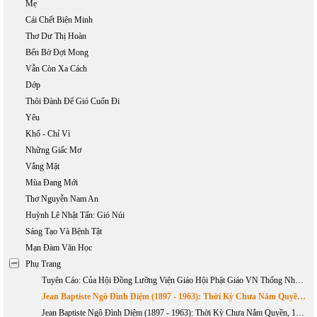
Mẹ
Cái Chết Biện Minh
Thơ Dư Thị Hoàn
Bến Bờ Đợi Mong
Vẫn Còn Xa Cách
Dớp
Thôi Đành Để Gió Cuốn Đi
Yêu
Khổ - Chỉ Vì
Những Giấc Mơ
Vắng Mặt
Mùa Đang Mới
Thơ Nguyễn Nam An
Huỳnh Lê Nhật Tấn: Gió Núi
Sáng Tạo Và Bệnh Tật
Mạn Đàm Văn Học
Phụ Trang
Tuyên Cáo: Của Hội Đồng Lưỡng Viện Giáo Hội Phật Giáo VN Thống Nhất Về Việc TQ Xâm Lấn Hai Quần Đảo Hoàng Sa Và Trường Sa
Jean Baptiste Ngô Đình Diệm (1897 - 1963): Thời Kỳ Chưa Nắm Quyền, 1897-1954 (phần 1)
Jean Baptiste Ngô Đình Diệm (1897 - 1963): Thời Kỳ Chưa Nắm Quyền, 1897-1954 (Phần 2)