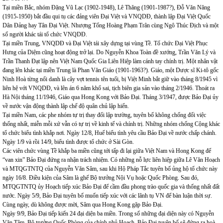
Tại miền Bắc, nhóm Đặng Vũ Lạc (1902-1948), Lê Thăng (1901-1987?), Đỗ Văn Năng
(1915-1950) bắt đầu qui tụ các đảng viên Đại Việt và VNQDĐ, thành lập Đại Việt Quốc
Dân Đảng hay Tân Đại Việt. Nhượng Tống Hoàng Phạm Trân cùng Ngô Thúc Địch và một
số người khác tái tổ chức VNQDĐ.
Tại miền Trung, VNQDĐ và Đại Việt tái xây dựng tại vùng Tề. Tổ chức Đại Việt Phục
Hưng của Diệm cũng hoạt động trở lại. Do Nguyễn Khoa Toàn đề xướng, Trần Văn Lý và
Trần Thanh Đạt lập nên Việt Nam Quốc Gia Liên Hiệp làm cánh tay chính trị. Một nhân vật
đang lên khác tại miền Trung là Phan Văn Giáo (1901-1963?). Giáo, một Dược sĩ Ki-tô gốc
Ninh Hoà từng nổi danh là cây vợt tennis tên tuổi, bị Việt Minh bắt giữ vào tháng 8/1945 vì
liên hệ với VNQDĐ, và lên án 6 năm khổ sai, tịch biên gia sản vào tháng 2/1946. Thoát ra
Hà Nội tháng 11/1946, Giáo qua Hong Kong với Bảo Đại. Tháng 3/1947, được Bảo Đại ủy
về nước vận động thành lập chế độ quân chủ lập hiến.
Tại miền Nam, các phe nhóm tự trị thay đổi lập trường, tuyên bố không chống đối việc
thống nhất, miễn mỗi xứ vẫn có tự trị về kinh tế và chính trị. Những nhóm chống Cộng khác
tổ chức biểu tình khắp nơi. Ngày 12/8, Huế biểu tình yêu cầu Bảo Đại về nước chấp chánh.
Ngày 1/9 và rồi 14/9, biểu tình được tổ chức ở Sài Gòn.
Các viên chức vùng Tề khắp ba miền cũng tới tấp đi lại giữa Việt Nam và Hong Kong để
“van xin” Bảo Đại đứng ra nhận trách nhiệm. Có những nỗ lực liên hiệp giữa Lê Văn Hoạch
và MTQGTNTQ của Nguyễn Văn Sâm, sau khi Hộ Pháp Tắc tuyên bố ủng hộ tổ chức này
ngày 16/8. Điều kiện của Sâm là ghế Bộ trưởng Nội Vụ hoặc Quốc Phòng. Sau đó,
MTQGTNTQ ủy Hoạch tiếp xúc Bảo Đại để cầm đầu phong trào quốc gia và thống nhất đất
nước. Ngày 5/9, Bảo Đại tuyên bố muốn tiếp xúc với các lãnh tụ VN để bàn luận thời sự.
Cùng ngày, dù không được mời, Sâm qua Hong Kong gặp Bảo Đại.
Ngày 9/9, Bảo Đại tiếp kiến 24 đại diện ba miền. Trong số những đại diện này có Nguyễn
Văn Tâm, Bộ trưởng Quốc Phòng của chính phủ Hoạch. Bảo Đại tuyên bố sẽ đứng ra hoà