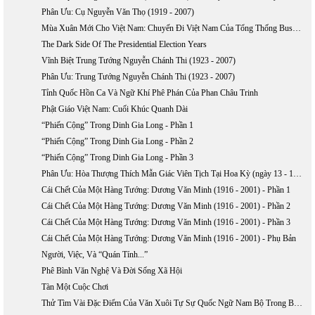
Phân Ưu: Cụ Nguyễn Văn Thọ (1919 - 2007)
Mùa Xuân Mới Cho Việt Nam: Chuyến Đi Việt Nam Của Tổng Thống Bush, 17 - 20/11/2006
The Dark Side Of The Presidential Election Years
Vĩnh Biệt Trung Tướng Nguyễn Chánh Thi (1923 - 2007)
Phân Ưu: Trung Tướng Nguyễn Chánh Thi (1923 - 2007)
Tỉnh Quốc Hồn Ca Và Ngữ Khí Phê Phán Của Phan Châu Trinh
Phật Giáo Việt Nam: Cuối Khúc Quanh Dài
“Phiến Cộng” Trong Dinh Gia Long - Phần 1
“Phiến Cộng” Trong Dinh Gia Long - Phần 2
“Phiến Cộng” Trong Dinh Gia Long - Phần 3
Phân Ưu: Hòa Thượng Thích Mẫn Giác Viên Tịch Tại Hoa Kỳ (ngày 13 - 10 - 2006)
Cái Chết Của Một Hàng Tướng: Dương Văn Minh (1916 - 2001) - Phần 1
Cái Chết Của Một Hàng Tướng: Dương Văn Minh (1916 - 2001) - Phần 2
Cái Chết Của Một Hàng Tướng: Dương Văn Minh (1916 - 2001) - Phần 3
Cái Chết Của Một Hàng Tướng: Dương Văn Minh (1916 - 2001) - Phụ Bản
Người, Việc, Và “Quán Tính...”
Phê Bình Văn Nghệ Và Đời Sống Xã Hội
Tàn Một Cuộc Chơi
Thử Tìm Vài Đặc Điểm Của Văn Xuôi Tự Sự Quốc Ngữ Nam Bộ Trong Bước Khởi Đầu