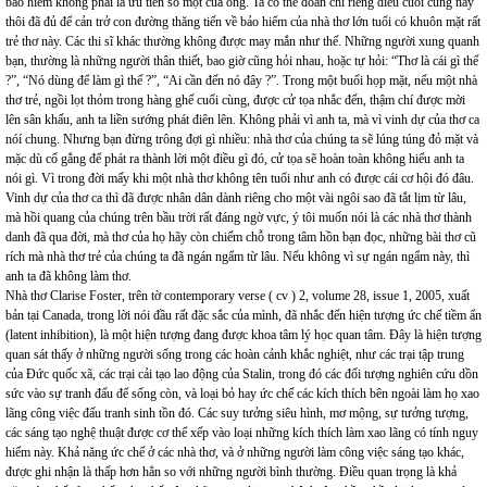
bảo hiểm không phải là ưu tiên số một của ông. Ta có thể đoán chỉ riêng điều cuối cùng này
thôi đã đủ để cản trở con đường thăng tiến về bảo hiểm của nhà thơ lớn tuổi có khuôn mặt rất
trẻ thơ này. Các thi sĩ khác thường không được may mắn như thế. Những người xung quanh
bạn, thường là những người thân thiết, bao giờ cũng hỏi nhau, hoặc tự hỏi: “Thơ là cái gì thế
?”, “Nó dùng để làm gì thế ?”, “Ai cần đến nó đây ?”. Trong một buổi họp mặt, nếu một nhà
thơ trẻ, ngồi lọt thỏm trong hàng ghế cuối cùng, được cử tọa nhắc đến, thậm chí được mời
lên sân khấu, anh ta liền sướng phát điên lên. Không phải vì anh ta, mà vì vinh dự của thơ ca
nóí chung. Nhưng bạn đừng trông đợi gì nhiều: nhà thơ của chúng ta sẽ lúng túng đỏ mặt và
mặc dù cố gắng để phát ra thành lời một điều gì đó, cử tọa sẽ hoàn toàn không hiểu anh ta
nói gì. Vì trong đời mấy khi một nhà thơ không tên tuổi như anh có được cái cơ hội đó đâu.
Vinh dự của thơ ca thì đã được nhân dân dành riêng cho một vài ngôi sao đã tắt lịm từ lâu,
mà hồi quang của chúng trên bầu trời rất đáng ngờ vực, ý tôi muốn nói là các nhà thơ thành
danh đã qua đời, mà thơ của họ hãy còn chiếm chỗ trong tâm hồn bạn đọc, những bài thơ cũ
rích mà nhà thơ trẻ của chúng ta đã ngán ngẩm từ lâu. Nếu không vì sự ngán ngẩm này, thì
anh ta đã không làm thơ.
Nhà thơ Clarise Foster, trên tờ contemporary verse ( cv ) 2, volume 28, issue 1, 2005, xuất
bản tại Canada, trong lời nói đầu rất đặc sắc của mình, đã nhắc đến hiện tượng ức chế tiềm ẩn
(latent inhibition), là một hiện tượng đang được khoa tâm lý học quan tâm. Đây là hiện tượng
quan sát thấy ở những người sống trong các hoàn cảnh khắc nghiệt, như các trại tập trung
của Đức quốc xã, các trại cải tạo lao động của Stalin, trong đó các đối tượng nghiên cứu dồn
sức vào sự tranh đấu để sống còn, và loại bỏ hay ức chế các kích thích bên ngoài làm họ xao
lãng công việc đấu tranh sinh tồn đó. Các suy tưởng siêu hình, mơ mộng, sự tưởng tượng,
các sáng tạo nghệ thuật được cơ thể xếp vào loại những kích thích làm xao lãng có tính nguy
hiểm này. Khả năng ức chế ở các nhà thơ, và ở những người làm công việc sáng tạo khác,
được ghi nhận là thấp hơn hẳn so với những người bình thường. Điều quan trọng là khả