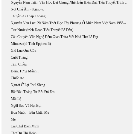
Nguyễn Nam Trân: Văn Học Đại Chúng Nhật Bản Hiện Đại: Tiểu Thuyết Trinh Thám Và Khoa Học Giả Tưởng
Nốt Chủ Âm - Kiino-to
Thuyền Ai Thấp Thoáng
Nguyễn Văn Lục: 20 Năm Triết Học Tây Phương Ở Miền Nam Việt Nam 1955 - 1975
Tức Nước (trích Đoạn Tiểu Thuyết Bể Dâu)
Câu Chuyện Văn Nghệ Đêm Giao Thừa Với Nhà Thơ Lê Đạt
Mimơza (từ Tình Epphen Ii)
Gió Lùa Qua Cửa
Cuối Tháng
Tình Chiều
Đêm, Từng Mảnh...
Chiếc Áo
Người Ở Lại Toul Sleng
Bắt Đầu Tháng Tư Rồi Đó Em
Mắt Lệ
Ngôi Sao Và Hạt Bụi
Hoa Muộn - Bàn Chân Mẹ
Mẹ
Cái Chết Biện Minh
Thơ Dư Thị Hoàn