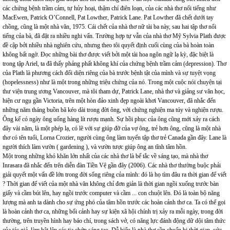
các chứng bệnh trầm cảm, tự hủy hoại, thậm chí điên loạn, của các nhà thơ nổi tiếng như
MacEwen, Patrick O’Connell, Pat Lowther, Patrick Lane. Pat Lowther đã chết dưới tay
chồng, cũng là một nhà văn, 1975. Cái chết của nhà thơ nữ tài ba này, sau hai tập thơ nổi
tiếng của bà, đã đặt ra nhiều nghi vấn. Trường hợp tự vẫn của nhà thơ Mỹ Sylvia Plath được
đề cập bởi nhiều nhà nghiên cứu, nhưng theo tôi quyết định cuối cùng của bà hoàn toàn
không bất ngờ. Đọc những bài thơ được viết bởi một tài hoa ngôn ngữ lạ kỳ, đặc biệt là
trong tập Ariel, ta đã thấy phảng phất không khí của chứng bệnh trầm cảm (depression). Thơ
của Plath là phương cách đối diện riêng của bà trước bệnh tật của mình và sự tuyệt vọng
(hopelessness) như là một trong những triệu chứng của nó. Trong một cuộc nói chuyện tại
thư viện trung ương Vancouver, mà tôi tham dự, Patrick Lane, nhà thơ và giảng sư văn học,
hiện cư ngụ gần Victoria, trên một hòn đảo xinh đẹp ngoài khơi Vancouver, đã nhắc đến
những năm tháng buồn bã kéo dài trong đời ông, với chứng nghiện ma túy và nghiện rượu.
Ông kể có ngày ông uống hàng lít rượu mạnh. Sự hồi phục của ông cũng mới xảy ra cách
đây vài năm, là một phép lạ, có lẽ với sự giúp đỡ của vợ ông, trẻ hơn ông, cũng là một nhà
thơ có tên tuổi, Lorna Crozier, người cùng ông làm tuyển tập thơ trẻ Canada gần đây. Lane là
người thích làm vườn ( gardening ), và vườn tược giúp ông an tĩnh tâm hồn.
Một trong những khó khăn lớn nhất của các nhà thơ là bế tắc về sáng tạo, mà nhà thơ
Inrasara đã nhắc đến trên diễn đàn Tiền Vệ gần đây (2006). Các nhà thơ thường buộc phải
giải quyết một vấn đề lớn trong đời sống riêng của mình: đó là họ tìm đâu ra thời gian để viết
? Thời gian để viết của một nhà văn không chỉ đơn giản là thời gian ngồi xuống trước bàn
giấy và cầm bút lên, hay ngồi trước computer và cầm ... con chuột lên. Đó là toàn bộ năng
lượng mà anh ta dành cho sự ứng phó của tâm hồn trước các hoàn cảnh thơ ca. Ta có thể gọi
là hoàn cảnh thơ ca, những bối cảnh hay sự kiện xã hội chính trị xảy ra mỗi ngày, trong đời
thường, trên truyền hình hay báo chí, trong sách vở, có năng lực đánh động dữ dội tâm thức