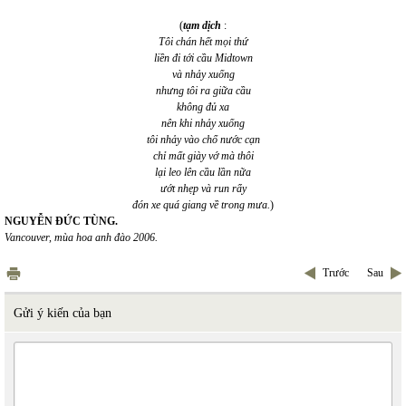
(
tạm dịch
:
Tôi chán hết mọi thứ
liền đi tới cầu Midtown
và nhảy xuống
nhưng tôi ra giữa cầu
không đủ xa
nên khi nhảy xuống
tôi nhảy vào chổ nước cạn
chỉ mất giày vớ mà thôi
lại leo lên cầu lần nữa
ướt nhẹp và run rẩy
đón xe quá giang về trong mưa.
)
NGUYỄN ĐỨC TÙNG.
Vancouver, mùa hoa anh đào 2006.
Trước
Sau
Gửi ý kiến của bạn