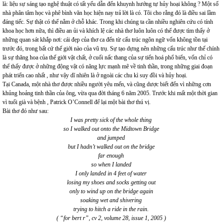
là: liệu sự sáng tạo nghệ thuật có tất yếu dẫn đến khuynh hướng tự hủy hoại không ? Một số
nhà phân tâm học và phê bình văn học hiện nay trả lời là có. Tôi cho rằng đó là điều sai lầm
đáng tiếc. Sự thật có thể nằm ở chỗ khác. Trong khi chúng ta cần nhiều nghiên cứu có tính
khoa học hơn nữa, thì điều an ủi và khích lệ các nhà thơ luôn luôn có thể được tìm thấy ở
những quan sát khắp nơi: cái đẹp của thơ ca đến từ cấu trúc ngôn ngữ vốn không tồn tại
trước đó, trong bất cứ thế giới nào của vũ trụ. Sự tạo dựng nên những cấu trúc như thế chính
là sự thăng hoa của thế giới vật chất, ở cuối nấc thang của sự tiến hoá phổ biến, vốn chỉ có
thể thấy được ở những động vật có năng lực mạnh mẽ về tinh thần, trong những giai đoạn
phát triển cao nhất , như vậy dĩ nhiên là ở ngoài các chu kì suy đồi và hủy hoại.
Tại Canada, một nhà thơ được nhiều người yêu mến, và cũng dược biết đến vì những cơn
khủng hoảng tinh thần của ông, vừa qua đời tháng 6 năm 2005. Trước khi mất một thời gian
vì tuổi già và bệnh , Patrick O’Connell để lại một bài thơ thú vị.
Bài thơ đó như sau:
I was pretty sick of the whole thing
so I walked out onto the Midtown Bridge
and jumped
but I hadn’t walked out on the bridge
far enough
so when I landed
I only landed in 4 feet of water
losing my shoes and socks getting out
only to wind up on the bridge again
soaking wet and shivering
trying to hitch a ride in the rain.
( “for bert r”, cv 2, volume 28, issue 1, 2005 )