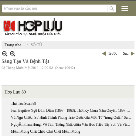
›
Trang nhà
SỐ CŨ
Trước
Sau
Sáng Tạo Và Bệnh Tật
08 Tháng Mười Một 2010
12:00 SA
(Xem: 10042)
Hợp Lưu 89
Thư Tòa Soạn 89
Jean Baptiste Ngô Đình Diệm (1897 - 1963): Thời Kỳ Chưa Nắm Quyền, 1897-1954 (phần 2)
Vũ Ngự Chiêu: Sự Hình Thành Phong Trào Quốc Gia Mới: Từ “trung Quân” Sang “ái Quốc”
Nguyễn Phạm Hùng: Về Tính Thống Nhất Giữa Văn Học Triều Tây Sơn Và Văn Học Triều Nguyễn
Mênh Mông Chật Chội, Chật Chội Mênh Mông