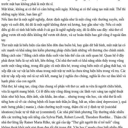
trước mặt bạn không phải là một thi sĩ.
Mặt khác, không ai có thể có cảm hứng mỗi ngày. Không ai có thể sáng tạo mãi mãi. Thế thì
những ngày khác, bạn làm gì?
Nếu làm thơ là một nghề nghiệp, được định nghĩa như là một công việc thường xuyên, mỗi
ngày và suốt đời, thì đó là một nghề không được trả lương, hay gần như vậy. Nếu có một
điều gì đó có tính bất biến nhất ở cái gọi là nghề nghiệp này, đó là điều sau đây: nhà thơ cố
gắng vươn tới một điều không thể vươn tới được, và sự hoàn thiện bao giờ cũng ở ngoài tầm
tay.
Thơ một mặt là biểu hiện của tâm hồn đớn đau buồn bã, hay giận dữ bất bình, một mặt lại có
sức mạnh và khả năng tìm kiếm phương pháp chữa lành những vết thương cho chính mình.
Bằng cách nào ? Bằng cách nhìn thấu suốt vào bản thể của các mối quan hệ. Quan hệ ở đây
phải được hiểu là sự nối kết, liên thông. Chỉ nhà thơ mới có khả năng nhìn thấy trong vũng
nước một vầng trăng, trong đôi giày cũ một đứa bé, trong sóng biển một cố gắng thất bại, và
xếp đặt các sự vật lại bên nhau trong một trật tự mới lạ chưa từng hiện hữu trong vũ trụ. Các
trật tự sắp xếp này mô tả sự nối kết, mang lại ý nghĩa cho chúng, nghĩa là cho sự đau khổ và
hạnh phúc của con người.
Nhà thơ, kẻ sáng tạo, cũng chịu chung số phận với thơ ca: anh ta vừa là người chữa bệnh,
vừa là người mang bệnh. Có lẽ điều này cũng đúng trong các lãnh vực sáng tạo nghệ thuật
khác như hội họa, điện ảnh, sân khấu, âm nhạc... nhưng trong văn học, các nhà thơ là nổi
tiếng hơn cả về các chứng bệnh rối loạn tinh thần,lo lắng, bất an, trầm cảm( depression ), quá
mức hưng phấn ( mania ), chán chường tuyệt vọng, thậm chí có ý định tự tử (suicidal
ideations) hoặc tự tử thật sự (commited). Các nhà phê bình phương Tây thường nhắc nhiều
đến các trường hợp nổi tiếng của Sylvia Plath, Robert Lowell, Theodore Roethke... Thậm chí
nhà thơ lừng lẫy Rainer Maria Rilke, tác giả của tập “Thư gửi người thi sĩ trẻ tuổi” cũng
không thoát khỏi một giai đoạn đen tối dài trong đời. Văn học Canada cũng biết nhiều đến