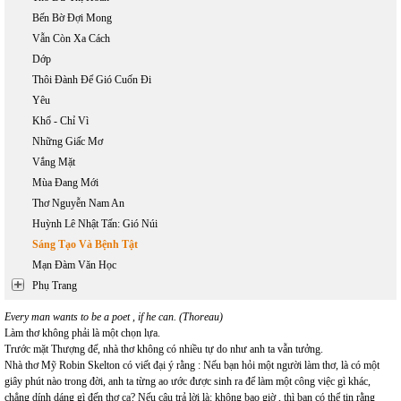
Bến Bờ Đợi Mong
Vẫn Còn Xa Cách
Dớp
Thôi Đành Để Gió Cuốn Đi
Yêu
Khổ - Chỉ Vì
Những Giấc Mơ
Vắng Mặt
Mùa Đang Mới
Thơ Nguyễn Nam An
Huỳnh Lê Nhật Tấn: Gió Núi
Sáng Tạo Và Bệnh Tật
Mạn Đàm Văn Học
Phụ Trang
Every man wants to be a poet , if he can. (Thoreau)
Làm thơ không phải là một chọn lựa.
Trước mặt Thượng đế, nhà thơ không có nhiều tự do như anh ta vẫn tưởng.
Nhà thơ Mỹ Robin Skelton có viết đại ý rằng : Nếu bạn hỏi một người làm thơ, là có một
giây phút nào trong đời, anh ta từng ao ước được sinh ra để làm một công việc gì khác,
chẳng dính dáng gì đến thơ ca? Nếu câu trả lời là: không bao giờ , thì bạn có thể tin rằng