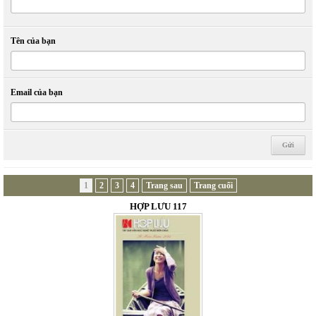
Tên của bạn
Email của bạn
1
2
3
4
Trang sau
Trang cuối
HỢP LƯU 117