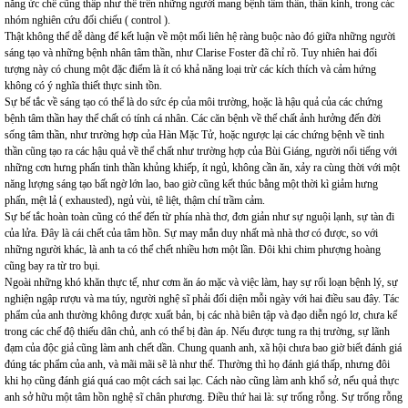
năng ức chế cũng thấp như thế trên những người mang bệnh tâm thần, thần kinh, trong các
nhóm nghiên cứu đối chiếu ( control ).
Thật không thể dễ dàng để kết luận về một mối liên hệ ràng buộc nào đó giữa những người
sáng tạo và những bệnh nhân tâm thần, như Clarise Foster đã chỉ rõ. Tuy nhiên hai đối
tượng này có chung một đặc điểm là ít có khả năng loại trừ các kích thích và cảm hứng
không có ý nghĩa thiết thực sinh tồn.
Sự bế tắc về sáng tạo có thể là do sức ép của môi trường, hoặc là hậu quả của các chứng
bệnh tâm thần hay thể chất có tính cá nhân. Các căn bệnh về thể chất ảnh hưởng đến đời
sống tâm thần, như trường hợp của Hàn Mặc Tử, hoặc ngược lại các chứng bệnh về tinh
thần cũng tạo ra các hậu quả về thể chất như trường hợp của Bùi Giáng, người nổi tiếng với
những cơn hưng phấn tinh thần khủng khiếp, ít ngủ, không cần ăn, xảy ra cùng thời với một
năng lượng sáng tạo bất ngờ lớn lao, bao giờ cũng kết thúc bằng một thời kì giảm hưng
phấn, mệt lả ( exhausted), ngủ vùi, tê liệt, thậm chí trầm cảm.
Sự bế tắc hoàn toàn cũng có thể đến từ phía nhà thơ, đơn giản như sự nguội lạnh, sự tàn đi
của lửa. Đây là cái chết của tâm hồn. Sự may mắn duy nhất mà nhà thơ có được, so với
những người khác, là anh ta có thể chết nhiều hơn một lần. Đôi khi chim phượng hoàng
cũng bay ra từ tro bụi.
Ngoài những khó khăn thực tế, như cơm ăn áo mặc và việc làm, hay sự rối loạn bệnh lý, sự
nghiện ngập rượu và ma túy, người nghệ sĩ phải đối diện mỗi ngày với hai điều sau đây. Tác
phẩm của anh thường không được xuất bản, bị các nhà biên tập và đạo diễn ngó lơ, chưa kể
trong các chế độ thiếu dân chủ, anh có thể bị đàn áp. Nếu được tung ra thị trường, sự lãnh
đạm của độc giả cũng làm anh chết dần. Chung quanh anh, xã hội chưa bao giờ biết đánh giá
đúng tác phẩm của anh, và mãi mãi sẽ là như thế. Thường thì họ đánh giá thấp, nhưng đôi
khi họ cũng đánh giá quá cao một cách sai lạc. Cách nào cũng làm anh khổ sở, nếu quả thực
anh sở hữu một tâm hồn nghệ sĩ chân phương. Điều thứ hai là: sự trống rỗng. Sự trống rỗng