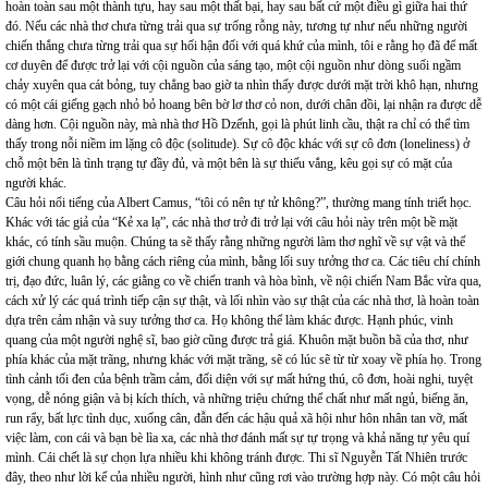
hoàn toàn sau một thành tựu, hay sau một thất bại, hay sau bất cứ một điều gì giữa hai thứ
đó. Nếu các nhà thơ chưa từng trải qua sự trống rỗng này, tương tự như nếu những người
chiến thắng chưa từng trải qua sự hối hận đối với quá khứ của mình, tôi e rằng họ đã để mất
cơ duyên để được trở lại với cội nguồn của sáng tạo, một cội nguồn như dòng suối ngầm
chảy xuyên qua cát bỏng, tuy chẳng bao giờ ta nhìn thấy được dưới mặt trời khô hạn, nhưng
có một cái giếng gạch nhỏ bỏ hoang bên bờ lơ thơ cỏ non, dưới chân đồi, lại nhận ra được dễ
dàng hơn. Cội nguồn này, mà nhà thơ Hồ Dzếnh, gọi là phút linh cầu, thật ra chỉ có thể tìm
thấy trong nỗi niềm im lặng cô độc (solitude). Sự cô độc khác với sự cô đơn (loneliness) ở
chỗ một bên là tình trạng tự đầy đủ, và một bên là sự thiếu vắng, kêu gọi sự có mặt của
người khác.
Câu hỏi nổi tiếng của Albert Camus, “tôi có nên tự tử không?”, thường mang tính triết học.
Khác với tác giả của “Kẻ xa lạ”, các nhà thơ trở đi trở lại với câu hỏi này trên một bề mặt
khác, có tính sầu muộn. Chúng ta sẽ thấy rằng những người làm thơ nghĩ về sự vật và thế
giới chung quanh họ bằng cách riêng của mình, bằng lối suy tưởng thơ ca. Các tiêu chí chính
trị, đạo đức, luân lý, các giằng co về chiến tranh và hòa bình, về nội chiến Nam Bắc vừa qua,
cách xử lý các quá trình tiếp cận sự thật, và lối nhìn vào sự thật của các nhà thơ, là hoàn toàn
dựa trên cảm nhận và suy tưởng thơ ca. Họ không thể làm khác được. Hạnh phúc, vinh
quang của một người nghệ sĩ, bao giờ cũng được trả giá. Khuôn mặt buồn bã của thơ, như
phía khác của mặt trãng, nhưng khác với mặt trãng, sẽ có lúc sẽ từ từ xoay về phía họ. Trong
tình cảnh tối đen của bệnh trầm cảm, đối diện với sự mất hứng thú, cô đơn, hoài nghi, tuyệt
vọng, dễ nóng giận và bị kích thích, và những triệu chứng thể chất như mất ngủ, biếng ăn,
run rẩy, bất lực tình dục, xuống cân, đẫn đến các hậu quả xã hội như hôn nhân tan vỡ, mất
việc làm, con cái và bạn bè lìa xa, các nhà thơ đánh mất sự tự trọng và khả năng tự yêu quí
mình. Cái chết là sự chọn lựa nhiều khi không tránh được. Thi sĩ Nguyễn Tất Nhiên trước
đây, theo như lời kể của nhiều người, hình như cũng rơi vào trường hợp này. Có một câu hỏi