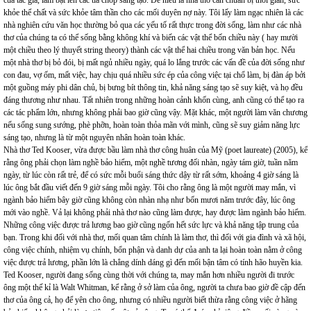
của tác giả, làm bật lên các tia chớp sáng tạo. Dễ hiểu là nhà thơ cần chuẩn bị thời gian, sức
khỏe thể chất và sức khỏe tâm thần cho các mối duyên nợ này. Tôi lấy làm ngạc nhiên là các
nhà nghiên cứu văn học thường bỏ qua các yếu tố rất thực trong đời sống, làm như các nhà
thơ của chúng ta có thể sống bằng không khí và biến các vật thể bốn chiều này ( hay mười
một chiều theo lý thuyết string theory) thành các vật thể hai chiều trong văn bản học. Nếu
một nhà thơ bị bỏ đói, bị mất ngủ nhiều ngày, quá lo lắng trước các vấn đề của đời sống như
con đau, vợ ốm, mất việc, hay chịu quá nhiều sức ép của công việc tại chổ làm, bị đàn áp bởi
một guồng máy phi dân chủ, bị bưng bít thông tin, khả năng sáng tạo sẽ suy kiệt, và họ đều
đáng thương như nhau. Tất nhiên trong những hoàn cảnh khốn cùng, anh cũng có thể tạo ra
các tác phẩm lớn, nhưng không phải bao giờ cũng vậy. Mặt khác, một người làm văn chương
nếu sống sung sướng, phè phỡn, hoàn toàn thỏa mãn với mình, cũng sẽ suy giảm năng lực
sáng tạo, nhưng là từ một nguyên nhân hoàn toàn khác.
Nhà thơ Ted Kooser, vừa được bầu làm nhà thơ công huân của Mỹ (poet laureate) (2005), kể
rằng ông phải chọn làm nghề bảo hiểm, một nghề tương đối nhàn, ngày tám giờ, tuần năm
ngày, từ lúc còn rất trẻ, để có sức mỗi buổi sáng thức dậy từ rất sớm, khoảng 4 giờ sáng là
lúc ông bắt đầu viết đến 9 giờ sáng mỗi ngày. Tôi cho rằng ông là một người may mắn, vì
ngành bảo hiểm bây giờ cũng không còn nhàn nhạ như bốn mươi năm trước đây, lúc ông
mới vào nghề. Vả lại không phải nhà thơ nào cũng làm được, hay được làm ngành bảo hiểm.
Những công việc được trả lương bao giờ cũng ngốn hết sức lực và khả năng tập trung của
bạn. Trong khi đối với nhà thơ, mối quan tâm chính là làm thơ, thì đối với gia đình và xã hội,
công việc chính, nhiệm vụ chính, bổn phận và danh dự của anh ta lại hoàn toàn nằm ở công
việc được trả lương, phần lớn là chẳng dính dáng gì đến mối bận tâm có tính hão huyền kia.
Ted Kooser, người đang sống cùng thời với chúng ta, may mắn hơn nhiều người đi trước
ông một thế kỉ là Walt Whitman, kể rằng ở sở làm của ông, người ta chưa bao giờ đề cập đến
thơ của ông cả, họ để yên cho ông, nhưng có nhiều người biết thừa rằng công việc ở hãng