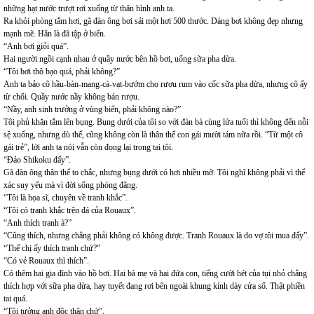
những hạt nước trượt rơi xuống từ thân hình anh ta.
Ra khỏi phòng tắm hơi, gã đàn ông bơi sải một hơi 500 thước. Dáng bơi không đẹp nhưng
mạnh mẽ. Hẳn là đã tập ở biển.
“Anh bơi giỏi quá”.
Hai người ngồi cạnh nhau ở quầy nước bên hồ bơi, uống sữa pha dừa.
“Tôi bơi thô bạo quá, phải không?”
Anh ta bảo cô hầu-bàn-mang-cà-vạt-bướm cho rượu rum vào cốc sữa pha dừa, nhưng cô ấy
từ chối. Quầy nước nầy không bán rượu.
“Nầy, anh sinh trưởng ở vùng biển, phải không nào?”
Tôi phủ khăn tắm lên bụng. Bụng dưới của tôi so với đàn bà cùng lứa tuổi thì không đến nỗi
sệ xuống, nhưng dù thế, cũng không còn là thân thể con gái mười tám nữa rồi. “Từ một cô
gái trẻ”, lời anh ta nói vẫn còn đọng lại trong tai tôi.
“Đảo Shikoku đấy”.
Gã đàn ông thân thể to chắc, nhưng bụng dưới có hơi nhiều mỡ. Tôi nghĩ không phải vì thể
xác suy yếu mà vì đời sống phóng đãng.
“Tôi là họa sĩ, chuyên về tranh khắc”.
“Tôi có tranh khắc trên đá của Rouaux”.
“Anh thích tranh à?”
“Cũng thích, nhưng chẳng phải không có không được. Tranh Rouaux là do vợ tôi mua đấy”.
“Thế chị ấy thích tranh chứ?”
“Có vẻ Rouaux thì thích”.
Có thêm hai gia đình vào hồ bơi. Hai bà mẹ và hai đứa con, tiếng cười hét của tụi nhỏ chẳng
thích hợp với sữa pha dừa, hay tuyết đang rơi bên ngoài khung kính dày cửa sổ. Thật phiền
tai quá.
“Tôi tưởng anh độc thân chứ”.