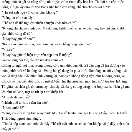
tướng, một cô gái da trắng đứng như ngập chìm trong dãy hoa lan. Tôi hỏi xin cốc nước
uống. Cô gái ấy đưa tôi vào trong nhà hình con công, chỉ cho chỗ có vòi nước”.
“Thế rồi anh ngủ với cô ta, phải không?”
“Vâng, từ cửa sau đấy”.
“Thế anh đã thể nghiệm nhiều chuyện khác nữa chứ?”
“Không chỉ chuyện tính dục. Mà đủ thứ, trượt tuyết, chạy xe gắn máy, hay chỉ tản bộ đơn
giản thôi, cũng đã có”.
“Ngay bây giờ thì sao?”
“Răng sâu nằm bên trái, nên hôm nay tôi ăn bằng răng bên phải”.
“Vì sao?”
“Ngay bây giờ thì hiện thực vẫn đẹp hơn là mộng”.
Gã đàn ông nói thế, rồi cắn nát đầu chim két.
Chúng tôi ngủ với nhau trong phòng có tranh khắc của tôi. Gã đàn ông đã lên đường vào
mộng nhờ lưỡi và lỗ răng sâu. Đúng lúc gã đang ăn phía dưới. Sợi lông của tôi vướng mắc
vào lỗ răng sâu. Gã thình lình khựng lại, nằm yên không động đậy, như bị đông cứng lại.
Chỉ có vẻ mặt biến đổi. Lúc thì mặt đờ đẫn, lúc thì cười lệch môi, hay cười toe toét hở răng.
Từ giữa hai chân gã, tôi vươn tay nắm lấy vật đang cương cứng, thử bóp mạnh. Thân gã run
lên như ớn lạnh, mặt co rút lại như khiếp hãi.
“Anh đã đi đâu thế?”
“Thành phố tôi chưa đến lần nào”.
“Ngoại quốc à?”
“Vâng, có lẽ là vùng trung-tây nuớc Mỹ. Có vẻ là khu vực gọi là Vòng Bắp Corn Belt đấy.
Thật đông người làm nông”.
“Tôi đã bóp mạnh anh một lần đấy. Thế rồi mặt anh co rút lại như khiếp hãi gì đấy; anh nhìn
thấy gì thế?”