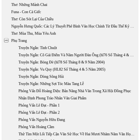
Thơ: Những Mảnh Chai
Funa - Con Cá Giếc
Thơ: Còn Sót Lại Của Chiều
Nguyễn Hưng Quốc: Các Lý Thuyết Phê Bình Văn Học Chính Từ Đầu Thế Kỷ 20 Đến Nay (phần 1)
Thơ: Mùa Thu, Mùa Yêu Anh
Phụ Trang
Truyện Ngắn: Tình Chuột
Truyện Ngắn: Cô Gái Điếm Và Năm Người Đàn Ông (hl76 Số Tháng 4 & 5 Năm 2004)
Truyện Ngắn: Bóng Đè (hl78 Số Tháng 8 & 9 Năm 2004)
Truyện Ngắn: Vu Quy (HL82 Số Tháng 4 & 5 Năm 2005)
Truyện Ngắn: Dòng Sông Hủi
Truyện Ngắn: Những Sợi Tóc Màu Tang Lễ
Phỏng Vấn Đỗ Hoàng Diệu: Bản Năng Nhà Văn Trong Xã Hội Đồng Phục
Nhận Định Phong Trào Nhân Văn Giai Phẩm
Phỏng Vấn Lê Đạt - Phần 1
Phỏng Vấn Lê Đạt - Phần 2
Phỏng Vấn Nguyễn Hữu Đang
Phỏng Vấn Hoàng Cầm
Thử Tìm Một Lối Tiếp Cận Văn Sử Học Về Hai Mươi Nhăm Năm Văn Học Việt Nam Hải Ngoại 1975 - 2000