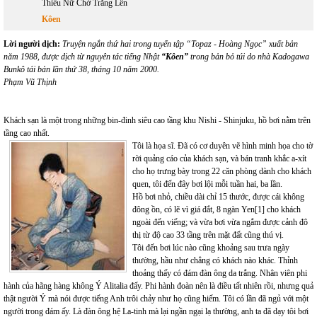
Thiếu Nữ Chờ Trăng Lên
Kôen
Lời người dịch:
Truyện ngắn thứ hai trong tuyển tập “Topaz - Hoàng Ngọc” xuất bản
năm 1988, được dịch từ nguyên tác tiếng Nhật
“Kôen”
trong bản bỏ túi do nhà Kadogawa
Bunkô tái bản lần thứ 38, tháng 10 năm 2000.
Phạm Vũ Thịnh
Khách sạn là một trong những bin-đinh siêu cao tầng khu Nishi - Shinjuku, hồ bơi nằm trên
tầng cao nhất.
Tôi là họa sĩ. Đã có cơ duyên vẽ hình minh họa cho tờ
rời quảng cáo của khách sạn, và bán tranh khắc a-xít
cho họ trưng bày trong 22 căn phòng dành cho khách
quen, tôi đến đây bơi lội mỗi tuần hai, ba lần.
Hồ bơi nhỏ, chiều dài chỉ 15 thước, được cái không
đông ồn, có lẽ vì giá đắt, 8 ngàn Yen[1] cho khách
ngoài đến viếng; và vừa bơi vừa ngắm được cảnh đô
thị từ độ cao 33 tầng trên mặt đất cũng thú vị.
Tôi đến bơi lúc nào cũng khoảng sau trưa ngày
thường, hầu như chẳng có khách nào khác. Thỉnh
thoảng thấy có đám đàn ông da trắng. Nhân viên phi
hành của hãng hàng không Ý Alitalia đấy. Phi hành đoàn nên là điều tất nhiên rồi, nhưng quả
thật người Ý mà nói được tiếng Anh trôi chảy như họ cũng hiếm. Tôi có lần đã ngủ với một
người trong đám ấy. Là đàn ông hệ La-tinh mà lại ngần ngại lạ thường, anh ta đã dạy tôi bơi