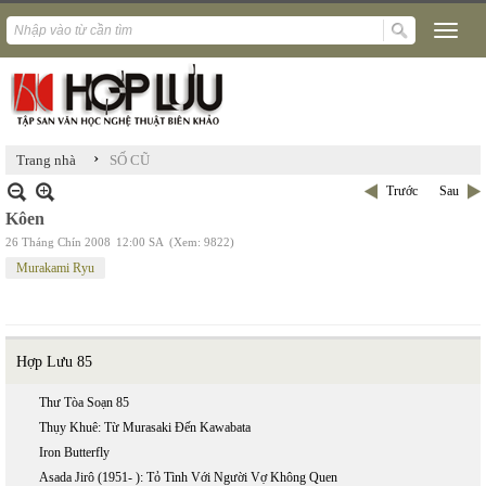
›
Trang nhà
SỐ CŨ
Trước
Sau
Kôen
26 Tháng Chín 2008
12:00 SA
(Xem: 9822)
Murakami Ryu
Hợp Lưu 85
Thư Tòa Soạn 85
Thụy Khuê: Từ Murasaki Đến Kawabata
Iron Butterfly
Asada Jirô (1951- ): Tỏ Tình Với Người Vợ Không Quen