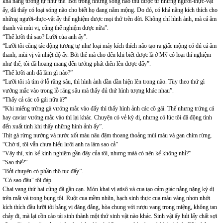
khả năng tương tự như thế. Bởi trong những sóng não thu được từ những người-thực-vật
ấy, đã thấy có loại sóng não cho biết họ đang nằm mộng. Do đó, có khả năng kích thích cho
những người-thực-vật ấy thể nghiệm được mọi thứ trên đời. Không chỉ hình ảnh, mà cả âm
thanh và mùi vị, cũng thể nghiệm được nữa”.
“Thế lưỡi thì sao? Lưỡi của anh ấy”.
“Lưỡi tôi cũng tác động tương tự như loại máy kích thích não tạo ra giấc mộng có đủ cả âm
thanh, mùi vị và nhiệt độ ấy. Bởi thế mà cho đến khi biết được là ở Mỹ có loại thí nghiệm
như thế, tôi đã hoang mang đến tưởng phát điên lên được đấy”.
“Thế lưỡi anh đã làm gì nào?”
“Lưỡi tôi rà tìm ở lỗ răng sâu, thì hình ảnh dần dần hiện lên trong não. Tùy theo thứ gì
vướng mắc vào trong lỗ răng sâu mà thấy đủ thứ hình tượng khác nhau”.
“Thấy cả các cô gái nữa à?”
“Khi miếng trứng gà vướng mắc vào đấy thì thấy hình ảnh các cô gái. Thế nhưng trứng cá
hay caviar vướng mắc vào thì lại khác. Chuyện có vẻ kỳ dị, nhưng có lúc tôi đã động tình
đến xuất tinh khi thấy những hình ảnh ấy”.
Thịt gà rừng nướng và nước xốt màu nâu đậm thoang thoảng mùi máu và gan chim rừng.
“Chờ tí, tôi vẫn chưa hiểu lưỡi anh ra làm sao cả”
“Vậy thì, xin kể kinh nghiệm gần đây của tôi, nhưng màà có nên kể không nhỉ?”
“Sao thế?”
“Bởi chuyện có phần thô tục đấy”.
"Có sao đâu" tôi đáp.
Chai vang thứ hai cũng đã gần cạn. Món khai vị atisô và cua tạo cảm giác nằng nặng kỳ dị
trên mắt và trong bụng tôi. Ruột cua mềm nhũn, hạch sinh thực cua màu vàng nhơn nhớt
kích thích đầu lưỡi tôi bằng vị đăng đắng, hòa chung với rượu vang trong miệng, không tan
chảy đi, mà lại cồn cào tái sinh thành một thứ sinh vật nào khác. Sinh vật ấy hút lấy chất sợi