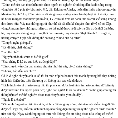
“Nhưng mà, thời bây giờ, phim ảnh, TV tràn lan ra đấy, lại còn sách báo nữa,à”.
“Chính thế nên ban thực hiện mới chọn người thí nghiệm từ những dân da đỏ sống trong
vùng bảo hộ ở phía tây bắc nước Mỹ, dân Eskimo ở Alaska, hoặc dân Indio trên cao nguyên
Mexico đấy chứ. Họ từ lúc sinh ra đã sống trong những vùng bảo hộ biệt lập thế rồi, chưa
hề bước ra ngoài một bước; phim ảnh, TV chưa hề xem đã đành, mà cả chữ viết cũng không
đọc được nữa. Vậy mà những người như thế đã bắt đầu kể chuyện rành rẽ về xứ Ai Cập,
vùng Amazon, hay những sự kiện chỉ có thể nghĩ được là đã xảy ra đâu trước thời đại băng
hà, hay chuyện khủng long trong thời đại Jurassic, hay chuyện Nhật Bản thời Trung Cổ;
những chuyện tuyệt đối không thể có trong trí nhớ của họ được”.
“Chuyện nghe ghê quá”.
“Kỳ dị thật, phải không?”
“Sao thế nhỉ?”
“Nguyên nhân thì chưa ai biết là gì cả”.
“Phải chăng là ký ức của kiếp trước gì đấy?”
“Câu chuyện vẫn còn dài, nhưng chuyện như thế nầy, cô có chán không?”
“Không, hấp dẫn lắm chứ!”
Có lẽ vì nghe chuyện anh ta kể, tôi ăn món xúp ba-ba mùi thật mạnh ấy xong bất chợt những
hình ảnh khiêu dục hiện lên trong trí, không làm sao xóa đi được.
“Kích thích vào vị trí nào trong não thì phát sinh được loại hình ảnh nào; những dữ kiện ấy
được máy tính thu tập và phân tích; nghe đâu người ta đã đạt đến mức có thể giúp cho người
thí nghiệm có thể thể nghiệm được mọi chuyện như ý muốn đấy”.
“Nghĩa là thế nào?”
“Ví dụ như người tàn tật bẩm sinh, sinh ra đã hỏng tủy sống, chỉ nằm một chỗ chẳng đi đâu
được cả. Vậy mà, chỉ cần kích thích bộ não bằng điện thì người ấy thể nghiệm được mọi thứ
trên đời nầy. Ngay cả những người-thực-vật không còn cử động được nữa, cũng có thể có