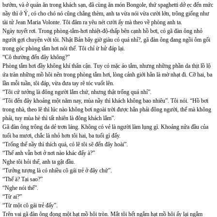
bướm, và ở quán ăn trong khách sạn, đã cùng ăn món Bongole, thứ spaghetti dở ẹc đến mức
nầy thì ở Ý, có cho chó nó cũng chẳng thèm, anh ta vừa nói vừa cười lớn, trông giống như
tài tử Jean Maria Volonte. Tôi đâm ra yêu nét cười ấy mà theo về phòng anh ta.
Ngày tuyết rơi. Trong phòng-tắm-hơi nhiệt-độ-thấp bên cạnh hồ bơi, có gã đàn ông nhỏ
người gợi chuyện với tôi. Nhật Bản bây giờ giàu có quá nhỉ?, gã đàn ông đang ngồi ôm gối
trong góc phòng tắm hơi nói thế. Tôi chỉ ừ hử đáp lại.
“Cô thường đến đây không?”
Phòng tắm hơi đầy không khí thân cận. Tuy có mặc áo tắm, nhưng những phần da thịt lồ lộ
ứa tràn những mồ hôi nên trong phòng tắm hơi, lòng cảnh giới hẳn là mờ nhạt đi. Cỡ hai, ba
lần mỗi tuần, tôi đáp, vừa đưa tay rẽ tóc vuốt lên.
“Tôi cứ tưởng là đông người lắm chứ, nhưng thật trống quá nhỉ”.
“Tôi đến đây khoảng một năm nay, mùa nầy thì khách không bao nhiêu”. Tôi nói. “Hồ bơi
trong nhà, theo lẽ thì lúc nào không bơi ngoài trời được hẳn phải đông người, thế mà không
phải, tuy mùa hè thì tất nhiên là đông khách lắm”.
Gã đàn ông trông da dẻ trơn láng. Không có vẻ là người làm lụng gì. Khoảng nửa đầu của
tuổi ba mươi, chắc là nhỏ hơn tôi hai, ba tuổi gì đấy.
“Trống thế nầy thì thích quá, có lẽ tôi sẽ đến đây hoài”.
“Thế anh vẫn bơi ở nơi nào khác đấy à?”
Nghe tôi hỏi thế, anh ta gật đầu.
“Tưởng tượng là có nhiều cô gái trẻ ở đây chứ”.
“Thế à? Tại sao?”
“Nghe nói thế”.
“Từ ai?”
“Từ một cô gái trẻ đấy”.
Trên vai gã đàn ông đọng một hạt mồ hôi tròn. Mắt tôi hết ngắm hạt mồ hôi ấy lại ngắm