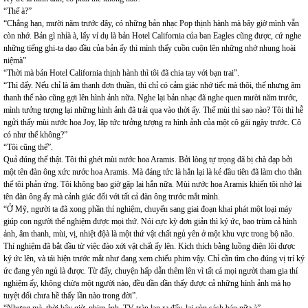
“Thế à?”
“Chẳng hạn, mười năm trước đây, có những bản nhạc Pop thịnh hành mà bây giờ mình vẫn
còn nhớ. Bản gì nhỉà à, lấy ví dụ là bản Hotel California của ban Eagles cũng được, cứ nghe
những tiếng ghi-ta dạo đầu của bản ấy thì mình thấy cuồn cuộn lên những nhớ nhung hoài
niệmà”
“Thời mà bản Hotel California thịnh hành thì tôi đã chia tay với bạn trai”.
“Thì đấy. Nếu chỉ là âm thanh đơn thuần, thì chỉ có cảm giác nhớ tiếc mà thôi, thế nhưng âm
thanh thế nào cũng gợi lên hình ảnh nữa. Nghe lại bản nhạc đã nghe quen mười năm trước,
mình tưởng tượng lại những hình ảnh đã trải qua vào thời ấy. Thế mùi thì sao nào? Tôi thì hễ
ngửi thấy mùi nước hoa Joy, lập tức tưởng tượng ra hình ảnh của một cô gái ngày trước. Cô
có như thế không?”
“Tôi cũng thế”.
Quả đúng thế thật. Tôi thì ghét mùi nước hoa Aramis. Bởi lòng tự trọng đã bị chà đạp bởi
một tên đàn ông xức nước hoa Aramis. Mà đáng tức là hắn lại là kẻ đầu tiên đã làm cho thân
thể tôi phản ứng. Tôi không bao giờ gặp lại hắn nữa. Mùi nước hoa Aramis khiến tôi nhớ lại
tên đàn ông ấy mà cảnh giác đối với tất cả đàn ông trước mắt mình.
“Ở Mỹ, người ta đã xong phần thí nghiệm, chuyển sang giai đoạn khai phát một loại máy
giúp con người thể nghiệm được mọi thứ. Nói cực kỳ đơn giản thì ký ức, bao trùm cả hình
ảnh, âm thanh, mùi, vị, nhiệt độà là một thứ vật chất ngủ yên ở một khu vực trong bộ não.
Thí nghiệm đã bắt đầu từ việc đào xới vật chất ấy lên. Kích thích bằng luồng điện lôi được
ký ức lên, và tái hiện trước mắt như đang xem chiếu phim vậy. Chỉ cần tìm cho đúng vị trí ký
ức đang yên ngủ là được. Từ đấy, chuyện hấp dẫn thêm lên vì tất cả mọi người tham gia thí
nghiệm ấy, không chừa một người nào, đều dần dần thấy được cả những hình ảnh mà họ
tuyệt đối chưa hề thấy lần nào trong đời”.