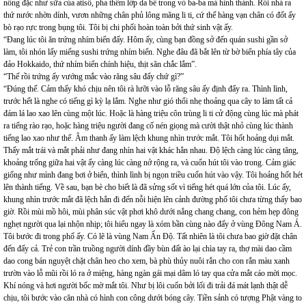
nồng đặc như sữa của atisô, pha thêm lớp da bề trong vỏ ba-ba mà hình thành. Rồi nhả ra
thứ nước nhờn dính, vươn những chân phủ lông măng li ti, cứ thế hàng vạn chân có đốt ấy
bò rạo rực trong bụng tôi. Tôi bị chi phối hoàn toàn bởi thứ sinh vật ấy.
“Đang lúc tôi ăn trứng nhím biển đấy. Hôm ấy, cùng bạn đồng sở đến quán sushi gần sở
làm, tôi nhón lấy miếng sushi trứng nhím biển. Nghe đâu đã bắt lên từ bờ biển phía tây của
đảo Hokkaido, thứ nhím biển chính hiệu, thịt săn chắc lắm”.
“Thế rồi trứng ấy vướng mắc vào răng sâu đấy chứ gì?”
“Đúng thế. Cảm thấy khó chịu nên tôi rà lưỡi vào lỗ răng sâu ấy định đẩy ra. Thình lình,
trước hết là nghe có tiếng gì kỳ lạ lắm. Nghe như gió thổi nhẹ thoảng qua cây to làm tất cả
đám lá lao xao lên cùng một lúc. Hoặc là hàng triệu côn trùng li ti cử động cùng lúc mà phát
ra tiếng rào rạo, hoặc hàng triệu người đang cố nén giọng mà cười thật nhỏ cùng lúc thành
tiếng lao xao như thế. Âm thanh ấy làm lệch khung nhìn trước mắt. Tôi hốt hoảng dụi mắt.
Thấy mắt trái và mắt phải như đang nhìn hai vật khác hẳn nhau. Độ lệch càng lúc càng tăng,
khoảng trống giữa hai vật ấy càng lúc càng nở rộng ra, và cuốn hút tôi vào trong. Cảm giác
giống như mình đang bơi ở biển, thình lình bị ngọn triều cuốn hút vào vậy. Tôi hoảng hốt hét
lên thành tiếng. Về sau, bạn bè cho biết là đã sửng sốt vì tiếng hét quá lớn của tôi. Lúc ấy,
khung nhìn trước mắt đã lệch hẳn đi đến nỗi hiện lên cảnh đường phố tôi chưa từng thấy bao
giờ. Rồi mùi mồ hôi, mùi phân súc vật phơi khô dưới nắng chang chang, con hẻm hẹp đông
nghẹt người qua lại nhộn nhịp; tôi hiểu ngay là xóm bần cùng nào đấy ở vùng Đông Nam Á.
Tôi bước đi trong phố ấy. Có lẽ là vùng Nam Ấn Độ. Tất nhiên là tôi chưa bao giờ đặt chân
đến đấy cả. Trẻ con trần truồng người dính đầy bùn đất ào lại chìa tay ra, thợ mài dao cầm
dao cong bán nguyệt chặt chân heo cho xem, bà phù thủy nuôi rắn cho con rắn màu xanh
trườn vào lỗ mũi rồi ló ra ở miệng, hàng ngàn gái mại dâm ló tay qua cửa mắt cáo mời mọc.
Khí nóng và hơi người bốc mờ mắt tôi. Như bị lôi cuốn bởi lối đi trải đá mát lạnh thật dễ
chịu, tôi bước vào căn nhà có hình con công dưới bóng cây. Tiền sảnh có tượng Phật vàng to