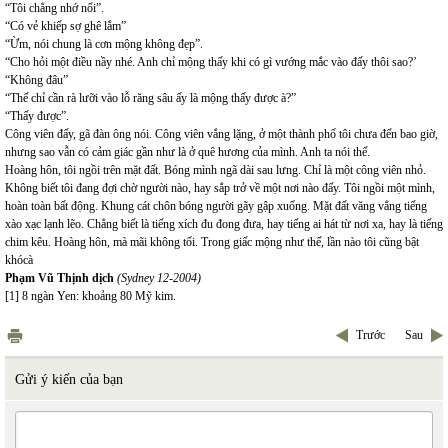
“Tôi chẳng nhớ nổi”.
“Có vẻ khiếp sợ ghê lắm”
“Ừm, nói chung là cơn mộng không đẹp”.
“Cho hỏi một điều nầy nhé. Anh chỉ mộng thấy khi có gì vướng mắc vào đấy thôi sao?’
“Không đâu”
“Thế chỉ cần rà lưỡi vào lỗ răng sâu ấy là mộng thấy được à?”
“Thấy được”.
Công viên đấy, gã đàn ông nói. Công viên vắng lặng, ở một thành phố tôi chưa đến bao giờ,
nhưng sao vẫn có cảm giác gần như là ở quê hương của mình. Anh ta nói thế.
Hoàng hôn, tôi ngồi trên mặt đất. Bóng mình ngã dài sau lưng. Chỉ là một công viên nhỏ.
Không biết tôi đang đợi chờ người nào, hay sắp trở về một nơi nào đấy. Tôi ngồi một mình,
hoàn toàn bất động. Khung cát chôn bóng người gãy gập xuống. Mặt đất văng vẳng tiếng
xào xạc lạnh lẽo. Chẳng biết là tiếng xích đu đong đưa, hay tiếng ai hát từ nơi xa, hay là tiếng
chim kêu. Hoàng hôn, mà mãi không tối. Trong giấc mộng như thế, lần nào tôi cũng bật
khócà
Phạm Vũ Thịnh dịch
(Sydney 12-2004)
[1] 8 ngàn Yen: khoảng 80 Mỹ kim.
Trước
Sau
Gửi ý kiến của bạn