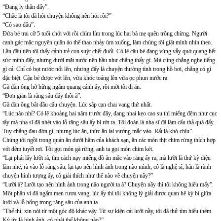
“Đang ly thân đấy”.
“Chắc là tôi đã hỏi chuyện không nên hỏi rồi?”
“Có sao đâu”.
Đứa bé trai cỡ 5 tuổi chới với rồi chìm lỉm trong lúc hai bà mẹ quên trông chừng. Người
canh gác mặc nguyên quần áo thể thao nhảy ùm xuống, làm chúng tôi giật mình nhìn theo.
Lần đầu tiên tôi thấy cảnh trẻ con suýt chết đuối. Có lẽ cậu bé đang vùng vẫy quờ quạng hết
sức mình đấy, nhưng dưới mặt nước nên hầu như chẳng thấy gì. Mà cũng chẳng nghe tiếng
gì cả. Chỉ có bọt nước nổi lên, nhưng đấy là chuyện thường tình trong hồ bơi, chẳng có gì
đặc biệt. Cậu bé được vớt lên, vừa khóc toáng lên vừa ọc phun nước ra.
Gã đàn ông hờ hững ngắm quang cảnh ấy, rồi mời tôi đi ăn.
“Đơn giản là răng sâu đấy thôi à”.
Gã đàn ông bắt đầu câu chuyện. Lúc sắp cạn chai vang thứ nhất.
“Lúc nào nhỉ? Có lẽ khoảng hai năm trước đây, đang nhai kẹo cao su thì miếng đệm như cục
tẩy mà nha sĩ đã nhét vào lỗ răng sâu ấy bị rớt ra. Tôi đoán là nha sĩ đã làm cẩu thả quá đấy.
Tuy chẳng đau đớn gì, nhưng lúc ăn, thức ăn lại vướng mắc vào. Rất là khó chịu”.
Chúng tôi ngồi trong quán ăn dưới hầm của khách sạn, ăn các món thịt chim rừng thích hợp
với đêm tuyết rơi. Tôi gọi món gà rừng, anh ta gọi món chim két.
“Lại phải lấy lưỡi rà, tìm cách nạy miếng đồ ăn mắc vào răng ấy ra, mà lưỡi là thứ kỳ diệu
lắm nhé, rà vào lỗ răng sâu, lại tạo nên hình ảnh trong não mình; cô là nghệ sĩ, hẳn là rành
chuyện hình tượng ấy, cô giải thích như thế nào về chuyện nầy?”
“Lưỡi à? Lưỡi tạo nên hình ảnh trong não người ta à? Chuyện nầy thì tôi không hiểu mấy”.
Một phần vì đã ngấm men rượu vang, lúc ấy thì tôi không lý giải được quan hệ kỳ bí giữa
lưỡi và lỗ hổng trong răng sâu của anh ta.
“Thế thì, xin nói từ một góc độ khác vậy. Từ sự kiện cái lưỡi nầy, tôi đã thử tìm hiểu thêm.
Ký ức là hình ảnh, có phải thế không nào?”