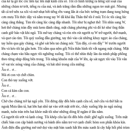
của kẻ lạ gõ lốc cốc liên tục lên mặt kính cửa sổ. Tôi cố hình tượng ra tiếng sột soạt của
những chùm tơ trời, tiếng ru của má, và ánh trăng rằm đầu những ngọn tre mát gió. Nhưng
tất cả trở nên xa xôi và mờ nhạt bởi tiếng rền vang lấn át của bức tường trạm đang tung hứng
cơn mưạ Tôi thức dậy và nằm trong tay W đã khá lâụ Thân thể tôi ê mỏị Trí óc tôi càng lúc
càng căng thẳng. Tim tôi càng lúc càng đập nhanh. Tôi như bị nghẹt thở. Tôi nhìn sang W,
hơi thở chàng tràn đầy mùi kem đánh răng, mặt chàng phương phi và đỏ kè như ông thần
canh giữ bảo vật khi ngủ. Tôi mở tay chàng và rón rén rút người rạ W trở người, thở mạnh,
và quơ cào tìm. Tôi quỳ xuống đầu giường, tay thò vào cài những khuy ngực áo của chàng,
tay luồn qua gáy chàng, và ghé sát bên tai chàng nói: "Em đây, có em đâỵ" W trườn người
lên và kéo tôi lại gần hơn. Tôi nằm qua nệm gốị Nửa thân hình tôi vắt ngang mặt chàng. Mặt
chàng chạm vào bầu ngực tôi nghiêng xuống. Tôi có thể nhìn thấy làn da mình phập phồng
theo từng nhịp động bên trong. Tôi nâng khuôn mặt của W lên, áp sát ngực tôi vàọ Tôi vân
vê vạt tóc nóng vàng của chàng, và hát nhỏ trong cửa miệng:
Ầu ơ... ơ...
Má ơi con vịt chết chìm.
Con thò tay xuống vớt.
Ầu ơ...
Con cá kìm cắn con.
Ầu ơ... ơ...
Chờ cho chàng trở lại ngủ yên. Tôi đứng dậy đến bên cạnh cửa sổ, mở cửa và thở hắt ra
ngoàị Mưa tầm tả, hạt lớn hạt nhỏ tạt vào ướt mặt ướt tóc, chảy xuống lớp áo ngủ mỏng
manh, tuôn tràn trên hai khóe mắt tôi như những dòng lệ ngậm ứ lâu năm.
Cả người tôi ướt và lạnh cóng. Tôi khép cửa lại rồi đến bên chiếc ghế ngồi xuống. Trên mặt
chiếc bàn con cặp bánh nướng và bánh dẻo nằm trơ vơ cạnh chiếc hòm son phấn khóa kín.
Ánh điện đầu giường mờ mờ dọi vàọ mặt bàn xanh hắt lên màu xanh lá cây hấp hối phủ trùm