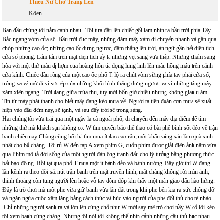
Thiếu Nữ Chờ Trăng Lên
Kôen
Ban đầu chúng tôi nằm cạnh nhau . Tôi tựa đầu lên chiếc gối lam nhìn ra bầu trời phía Tây
Bắc ngang vòm cửa sổ. Bầu trời đục mây, những đám mây xám di chuyển nhanh và gần qua
chóp những cao ốc; những cao ốc dựng ngược, đâm thẳng lên trời, án ngữ gần hết diện tích
cửa sổ phòng. Lấm tấm trên mặt diện tích ấy là những vệt sáng vừa thắp. Những chấm sáng
hòa với một thứ màu dị hợm của hoàng hôn úa đọng lung linh lên màu hồng máu trên cánh
cửa kính. Chiếc đầu rồng của một cao ốc phố T. lộ ra chút vòm sững phía tay phải cửa sổ,
trông xa và mờ đi vì sức ép của những khối hình thẳng dựng ngược và vì những tảng mây
xám xiên ngang. Trời đang giữa mùa thu, tuy mới bốn giờ chiều nhưng không gian u ám.
Tin từ máy phát thanh cho biết mây đang kéo mưa về. Người ta tiên đoán cơn mưa sẽ xuất
hiện vào đầu đêm nay, sẽ tạnh, và sau đấy trời sẽ trong sáng.
Hai chúng tôi vừa trải qua một ngày la cà ngoài phố, di chuyển đến mấy địa điểm để tìm
những thứ mà khách sạn không có. W tìm quyển báo thể thao có bài phê bình sốt dẻo về trận
banh chiều naỵ Chàng cũng hối hả tìm mua ít dao cạo râu, một khẩu súng săn làm quà sinh
nhật cho bố chàng. Tôi rủ W đến rạp A xem phim G, cuốn phim được giải điện ảnh năm vừa
quạ Phim mô tả đời sống của một người đàn ông tranh đấu cho lý tưởng bằng phương thức
bất bạo đô.ng. Rồi tạt qua phố T mua một ít bánh dẻo và bánh nướng. Bây giờ thì W đang
lăn kềnh ra theo dõi sát nút trận banh trên mặt truyền hình, mắt chàng không rời màn ảnh,
thỉnh thoảng còn tung người lên hoặc vỗ tay đôm đốp khi thấy một màn giao đấu hào hứng.
Đây là trò chơi mà một phe vừa giữ banh vừa lấn đất trong khi phe bên kia ra sức chống đỡ
và ngăn ngừa cuộc xâm lăng bằng cách thúc và húc vào người của phe đối thủ cho té nhàọ
Chỉ những người sanh ra và lớn lên cùng chỗ như W mới say mê trò chơi nầỵ W cố lôi kéo
tôi xem banh cùng chàng. Nhưng tôi nói tôi không thể nhìn cảnh những cầu thủ húc nhau