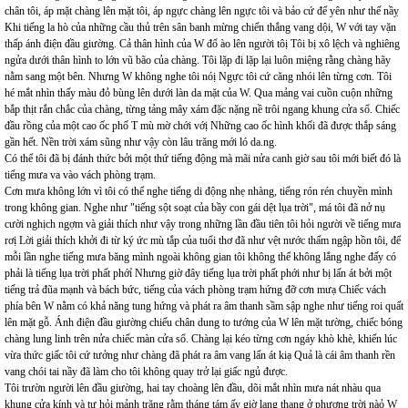
chân tôi, áp mặt chàng lên mặt tôi, áp ngực chàng lên ngực tôi và bảo cứ để yên như thế nầỵ
Khi tiếng la hò của những cầu thủ trên sân banh mừng chiến thắng vang dội, W với tay vặn
thấp ánh điện đầu giường. Cả thân hình của W đổ ào lên người tôị Tôi bị xô lệch và nghiêng
ngửa dưới thân hình to lớn vũ bão của chàng. Tôi lặp đi lặp lại luôn miệng rằng chàng hãy
nằm sang một bên. Nhưng W không nghe tôi nóị Ngực tôi cứ căng nhói lên từng cơn. Tôi
hé mắt nhìn thấy màu đỏ bùng lên dưới làn da mặt của W. Qua mảng vai cuồn cuộn những
bắp thịt rắn chắc của chàng, từng tảng mây xám đặc nặng nề trôi ngang khung cửa sổ. Chiếc
đầu rồng của một cao ốc phố T mù mờ chới vớị Những cao ốc hình khối đã được thắp sáng
gần hết. Nền trời xám sũng như vậy còn lâu trăng mới ló da.ng.
Có thể tôi đã bị đánh thức bởi một thứ tiếng động mà mãi nửa canh giờ sau tôi mới biết đó là
tiếng mưa va vào vách phòng trạm.
Cơn mưa không lớn vì tôi có thể nghe tiếng di động nhẹ nhàng, tiếng rón rén chuyền mình
trong không gian. Nghe như "tiếng sột soạt của bầy con gái dệt lụa trời", má tôi đã nở nụ
cười nghịch ngợm và giải thích như vậy trong những lần đầu tiên tôi hỏi người về tiếng mưa
rơị Lời giải thích khởi đi từ ký ức mù tắp của tuổi thơ đã như vệt nước thấm ngập hồn tôi, để
mỗi lần nghe tiếng mưa băng mình ngoài không gian tôi không thể không lắng nghe đấy có
phải là tiếng lụa trời phất phớỉ Nhưng giờ đây tiếng lụa trời phất phới như bị lấn át bởi một
tiếng trả đũa mạnh và bách bức, tiếng của vách phòng trạm hứng đỡ cơn mưạ Chiếc vách
phía bên W nằm có khả năng tung hứng và phát ra âm thanh sầm sập nghe như tiếng roi quất
lên mặt gỗ. Ánh điện đầu giường chiếu chân dung to tướng của W lên mặt tường, chiếc bóng
chàng lung linh trên nửa chiếc màn cửa sổ. Chàng lại kéo từng cơn ngáy khò khè, khiến lúc
vừa thức giấc tôi cứ tưởng như chàng đã phát ra âm vang lấn át kiạ Quả là cái âm thanh rền
vang chói tai nầy đã làm cho tôi không quay trở lại giấc ngủ được.
Tôi trườn người lên đầu giường, hai tay choàng lên đầu, dõi mắt nhìn mưa nát nhàu qua
khung cửa kính và tự hỏi mảnh trăng rằm tháng tám ấy giờ lang thang ở phương trời nàỏ W