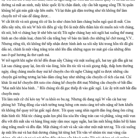
đường sá mất an ninh, mấy khúc quốc lộ bị chận đánh, cây cầu bắt ngang sông TK bị quân
khủng bố gài mìn giật sập liên miên. Vã lại thân gái dặm trường như tôi không thể làm
chuyến trở về nào dễ dàng được...
W cắt lời tôi và nói giọng tôi cứ líu lo như chim hót làm chàng buồn ngủ quá đi mất. Còn
điều nầy nữa, tôi nóị W hỏi tôi điều gì vậỵ Đó là một điều thầm kín tôi muốn nói với chàng,
tôi nói, bởi vì chàng hay lè nhè bên tai tôị Tôi nghe chàng hay nói ngôi hai xuống thế mang
bình an cho nhân loại, chim bồ câu trắng bay về báo tin lành cho những kẻ chờ mong,V.V...
Nhưng riêng tôi, tôi không thể tiếp nhận được hình ảnh xa xôi nầy khi trong hồn tôi đã ghi
dấu nó, chính là một vầng trăng tròn nhô lên đầu những ngọn tre mát gió của những đêm
nao ở quê hương ấu thơ cạnh má.
W trở người khi nghe tôi kể đến đoạn nầỵ Chàng vùi mặt xuống gối, hai tay gãi đầu gãi taị
Lát sau chàng quay lại, ôm tôi vào lòng, hôn lên tóc tôi và nói giọng thấp, thấp hơn thường
ngày, rằng chàng muốn thay má kể chuyện cho tôi nghẹ Chàng nghĩ ra được những câu
chuyện giả tưởng tương lai bảo đảm cũng hay như những câu chuyện cổ tích của má. Chỉ
khác là má kể chuyện đời xưa còn chàng kể chuyện đời maị Những câu chuyện sẽ bắt đầu:
"Mai mốt khi hòa bình..." Rồi chúng tôi đã gục thiếp đi vào giấc ngủ. Lúc ấy trời mới bắt đầu
chuyển mưạ
Tôi làm một cử chỉ kéo tay W ra khỏi eo bu.ng. Nhưng dù đang ngủ W vẫn cài hai tay
phòng hờ. Tiếng động của vách tường tung hứng cơn mưa càng trở nên nặng nề hơn khiến
tôi không thể quay trở lại giấc ngủ được. Tôi quay sang nhìn người đàn ông đang ôm cứng
thân hình tôi: Mái tóc chàng quăn lọn phủ lòa xòa lên vầng trán cao và phẳng, sóng mũi vun
đều với đôi mắt sâu và hàng lông mày rậm mọc ngay ngắn, hai làn môi hồng thắm hở lộ hàm
răng trắng muốt và đều đặn. Mặt chàng rõ nét và sắc sảo như một mặt tươ.ng. Tôi cúi xuống
áp mũi lên má và hai thái dương chàng hít từng hơị Tôi vân vê nhúm tóc mai vàng của