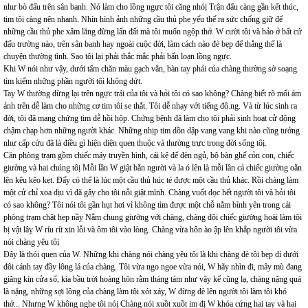
như bò đấu trên sân banh. Nó làm cho lồng ngực tôi căng nhóị Trận đấu càng gần kết thúc,
tim tôi càng nện nhanh. Nhìn hình ảnh những cầu thủ phe yếu thế ra sức chống giữ để
những cầu thủ phe xâm lăng đừng lấn đất mà tôi muốn ngộp thở. W cười tôi và bảo ở bất cứ
đấu trường nào, trên sân banh hay ngoài cuộc đời, làm cách nào đè bẹp để thắng thế là
chuyện thường tình. Sao tôi lại phải thắc mắc phải bấn loạn lồng ngực.
Khi W nói như vậy, dưới tấm chăn màu gạch vằn, bàn tay phải của chàng thường sờ soạng
tìm kiếm những phần người tôi không dứt.
Tay W thường dừng lại trên ngực trái của tôi và hỏi tôi có sao không? Chàng biết rõ mối ám
ảnh trên dễ làm cho những cơ tim tôi se thắt. Tôi dễ nhạy với tiếng đô.ng. Và từ lúc sinh ra
đời, tôi đã mang chứng tim dễ hồi hộp. Chứng bệnh đã làm cho tôi phải sinh hoạt cử động
chậm chạp hơn những người khác. Những nhịp tim dồn dập vang vang khi nào cũng tưởng
như cấp cứu đã là điều gì hiện diện quen thuộc và thường trực trong đời sống tôị.
Căn phòng trạm gồm chiếc máy truyền hình, cái kệ để đèn ngủ, bộ bàn ghế cỏn con, chiếc
giường và hai chúng tôị Mỗi lần W giật bắn người và la ó lên là mỗi lần cả chiếc giường oằn
lên kêu kẽo kẹt. Đấy có thể là lúc một cầu thủ húc té được một cầu thủ khác. Rồi chàng làm
một cử chỉ xoa dịu vì đã gây cho tôi nỗi giật mình. Chàng vuốt dọc hết người tôi và hỏi tôi
có sao không? Tôi nói tôi gần hụt hơi vì không tìm được một chỗ nằm bình yên trong cái
phòng trạm chật hẹp nầỵ Nằm chung giường với chàng, chàng dội chiếc giường hoài làm tôi
bị vật lâỵ W ríu rít xin lỗi và ôm tôi vào lòng. Chàng vừa hôn ào ập lên khắp người tôi vừa
nói chàng yêu tôị
Đây là thói quen của W. Những khi chàng nói chàng yêu tôi là khi chàng đè tôi bẹp dí dưới
đôi cánh tay đầy lông lá của chàng. Tôi vừa ngo ngoe vừa nói, W hãy nhìn đi, mây mù đang
giăng kín cửa sổ, kìa bầu trời hoàng hôn rằm tháng tám như vậy kể cũng lạ, chàng nặng quá
là nặng, những sợi lông của chàng làm tôi xót xáy, W đừng đè lên người tôi làm tôi khó
thở... Nhưng W không nghe tôi nóị Chàng nói xuồt xuồt im đị W khóa cứng hai tay và hai