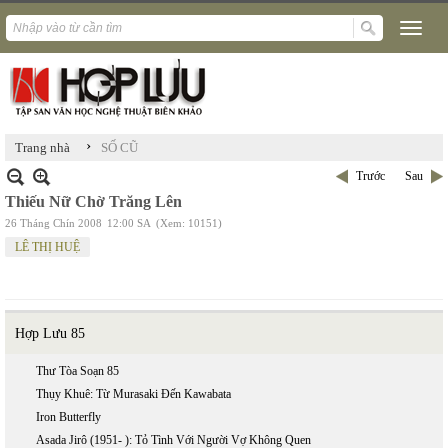
›
Trang nhà
SỐ CŨ
Trước
Sau
Thiếu Nữ Chờ Trăng Lên
26 Tháng Chín 2008
12:00 SA
(Xem: 10151)
LÊ THỊ HUỆ
Hợp Lưu 85
Thư Tòa Soạn 85
Thụy Khuê: Từ Murasaki Đến Kawabata
Iron Butterfly
Asada Jirô (1951- ): Tỏ Tình Với Người Vợ Không Quen