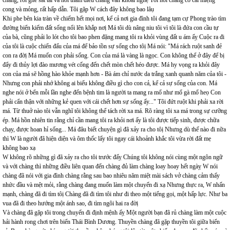
chàng, rồi ghé sát tai và nói thầm điều chàng vẫn khoái nghẹ Tôi nói chàng có cái miệng
cong và mỏng, rất hấp dẫn. Tôi gặp W cách đây không bao lâụ
Khi phe bên kia tràn về chiếm hết mọi nơi, kể cả nơi gia đình tôi đang tạm cự Phong trào tìm
đường biển kiếm đất sống nổi lên khắp nơị Má tôi dù nâng niu tôi vì tôi là đứa con cầu tự
của bà, cũng phải lo lót cho tôi bao phen đặng mang tôi ra khỏi vùng đất u ám ấỵ Cuộc ra đi
của tôi là cuộc chiến đấu của má để bảo tồn sự sống cho tôị Má nói: "Má rách ruột sanh đẻ
con ra đờị Má muốn con phải sống. Con của má là vàng là ngọc. Con không thể ở đây để bị
đẩy đi thủy lợi đào mương vét cống đến chết mòn chết héo được. Má hy vọng ra khỏi đây
con của má sẽ hồng hào khỏe mạnh hơn - Bà ám chỉ nước da trắng xanh quanh năm của tôi -
Nhưng con phải nhớ không ai biếu không điều gì cho con cả, kể cả sự sống của con. Má
nghe nói ở bển mỗi lần nghe đến bệnh tim là người ta mang ra mổ như mổ gà mổ heọ Con
phải cẩn thận với những kẻ quen với cái chết hơn sự sống ấy..." Tôi đứt ruột khi phải xa rời
má. Từ thuở nào tôi vẫn nghĩ tôi không thể tách rời xa má. Rõ ràng tôi xa má trong sự cưỡng
ép. Má hồn nhiên tin rằng chỉ cần mang tôi ra khỏi nơi ấy là tôi được tiếp sinh, được chữa
chạy, được hoan hỉ sống... Má đâu biết chuyện gì đã xảy ra cho tôị Nhưng dù thế nào đi nữa
thì W là người đã hiện diện và ôm thốc lấy tôi ngay cái khoảnh khắc tôi vừa rời đất mẹ
không bao xạ
W không rõ những gì đã xảy ra cho tôi trước đấỵ Chúng tôi không nói cùng một ngôn ngữ
và với chàng thì những điều liên quan đến chàng đủ làm chàng loay hoay hết ngàỵ W nói
chàng đã nói với gia đình chàng rằng sau bao nhiêu năm miệt mài sách vở chàng cảm thấy
nhức đầu và mệt mỏi, rằng chàng đang muốn làm một chuyến đi xạ Nhưng thực ra, W nhấn
mạnh, chàng đã đi tìm tôị Chàng đã đi tìm tôi như đi theo một tiếng gọi, một hấp lực. Như ba
vua đã đi theo hướng một ánh sao, đi tìm ngôi hai ra đờị
Và chàng đã gặp tôi trong chuyến đi định mệnh ấỵ Một người bạn đã rủ chàng làm một cuộc
hải hành rong chơi trên biển Thái Bình Dương. Thuyền chàng đã gặp thuyền tôi giữa biển