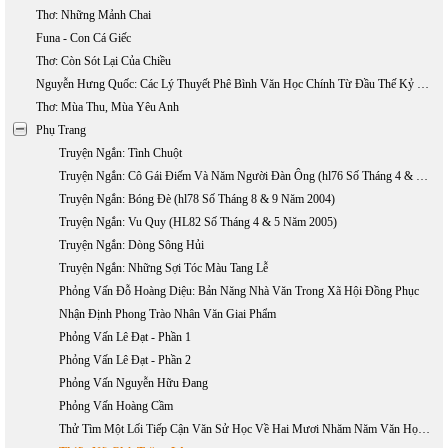
Thơ: Những Mảnh Chai
Funa - Con Cá Giếc
Thơ: Còn Sót Lại Của Chiều
Nguyễn Hưng Quốc: Các Lý Thuyết Phê Bình Văn Học Chính Từ Đầu Thế Kỷ 20 Đến Nay (phần 1)
Thơ: Mùa Thu, Mùa Yêu Anh
Phụ Trang
Truyện Ngắn: Tình Chuột
Truyện Ngắn: Cô Gái Điếm Và Năm Người Đàn Ông (hl76 Số Tháng 4 & 5 Năm 2004)
Truyện Ngắn: Bóng Đè (hl78 Số Tháng 8 & 9 Năm 2004)
Truyện Ngắn: Vu Quy (HL82 Số Tháng 4 & 5 Năm 2005)
Truyện Ngắn: Dòng Sông Hủi
Truyện Ngắn: Những Sợi Tóc Màu Tang Lễ
Phỏng Vấn Đỗ Hoàng Diệu: Bản Năng Nhà Văn Trong Xã Hội Đồng Phục
Nhận Định Phong Trào Nhân Văn Giai Phẩm
Phỏng Vấn Lê Đạt - Phần 1
Phỏng Vấn Lê Đạt - Phần 2
Phỏng Vấn Nguyễn Hữu Đang
Phỏng Vấn Hoàng Cầm
Thử Tìm Một Lối Tiếp Cận Văn Sử Học Về Hai Mươi Nhăm Năm Văn Học Việt Nam Hải Ngoại 1975 - 2000