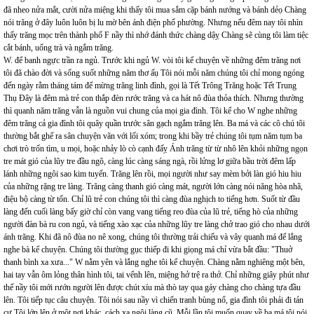
đã nheo nửa mắt, cười nửa miệng khi thấy tôi mua sắm cặp bánh nướng và bánh dẻọ Chàng
nói trăng ở đây luôn luôn bị lu mờ bên ánh điện phố phường. Nhưng nếu đêm nay tôi nhìn
thấy trăng mọc trên thành phố F nầy thì nhớ đánh thức chàng dậỵ Chàng sẽ cùng tôi làm tiệc
cắt bánh, uống trà và ngắm trăng.
W. để banh ngực trần ra ngủ. Trước khi ngủ W. vòi tôi kể chuyện về những đêm trăng nơi
tôi đã chào đời và sống suốt những năm thơ ấụ Tôi nói mỗi năm chúng tôi chỉ mong ngóng
đến ngày rằm tháng tám để mừng trăng linh đình, gọi là Tết Trông Trăng hoặc Tết Trung
Thụ Đây là đêm mà trẻ con thắp đèn rước trăng và ca hát nô đùa thỏa thích. Nhưng thường
thì quanh năm trăng vẫn là nguồn vui chung của mọi gia đình. Tôi kể cho W nghe những
đêm trăng cả gia đình tôi quây quần trước sân gạch ngắm trăng lên. Ba má và các cô chú tôi
thường bắt ghế ra sân chuyện vãn với lối xóm; trong khi bầy trẻ chúng tôi tụm năm tụm ba
chơi trò trốn tìm, u mọi, hoặc nhảy lò cò cạnh đấỵ Ánh trăng từ từ nhô lên khỏi những ngọn
tre mát gió của lũy tre đầu ngõ, càng lúc càng sáng ngà, rồi lửng lơ giữa bầu trời đêm lấp
lánh những ngôi sao kim tuyến. Trăng lên rồi, mọi người như say mèm bởi làn gió hiu hiu
của những rặng tre làng. Trăng càng thanh gió càng mát, người lớn càng nói năng hòa nhã,
điệu bộ càng từ tốn. Chỉ lũ trẻ con chúng tôi thì càng đùa nghịch to tiếng hơn. Suốt từ đầu
làng đến cuối làng bấy giờ chỉ còn vang vang tiếng reo đùa của lũ trẻ, tiếng hò của những
người đàn bà ru con ngủ, và tiếng xào xạc của những lũy tre làng chở trao gió cho nhau dưới
ánh trăng. Khi đã nô đùa no nê xong, chúng tôi thường trải chiếu và vây quanh má để lắng
nghe bà kể chuyện. Chúng tôi thường gục thiếp đi khi giọng má chỉ vừa bắt đầu: "Thuở
thanh bình xa xưa..." W nằm yên và lắng nghe tôi kể chuyện. Chàng nằm nghiêng một bên,
hai tay vẫn ôm lỏng thân hình tôi, tai vểnh lên, miệng hở trệ ra thở. Chỉ những giây phút như
thế nầy tôi mới rướn người lên được chút xíu mà thò tay qua gáy chàng cho chàng tựa đầu
lên. Tôi tiếp tục câu chuyện. Tôi nói sau nầy vì chiến tranh bùng nổ, gia đình tôi phải đi tản
cự Tôi lớn lên ở một nơi khác, cách xa ngôi làng cũ. Mỗi lần tôi muốn quay về ba má tôi nói