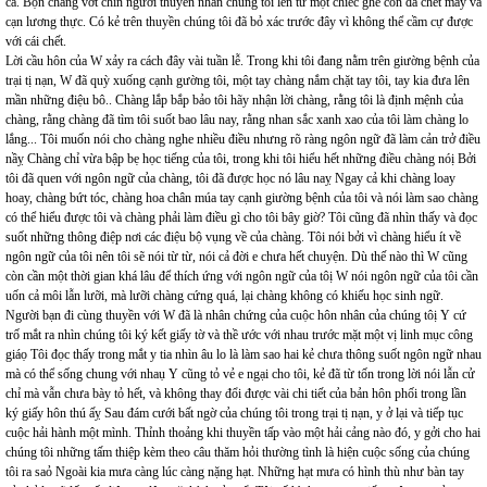
cả. Bọn chàng vớt chín người thuyền nhân chúng tôi lên từ một chiếc ghe con đã chết máy và
cạn lương thực. Có kẻ trên thuyền chúng tôi đã bỏ xác trước đây vì không thể cầm cự được
với cái chết.
Lời cầu hôn của W xảy ra cách đây vài tuần lễ. Trong khi tôi đang nằm trên giường bệnh của
trại tị nạn, W đã quỳ xuống cạnh gường tôi, một tay chàng nắm chặt tay tôi, tay kia đưa lên
mần những điệu bô.. Chàng lắp bắp bảo tôi hãy nhận lời chàng, rằng tôi là định mệnh của
chàng, rằng chàng đã tìm tôi suốt bao lâu nay, rằng nhan sắc xanh xao của tôi làm chàng lo
lắng... Tôi muốn nói cho chàng nghe nhiều điều nhưng rõ ràng ngôn ngữ đã làm cản trở điều
nầỵ Chàng chỉ vừa bập bẹ học tiếng của tôi, trong khi tôi hiểu hết những điều chàng nóị Bởi
tôi đã quen với ngôn ngữ của chàng, tôi đã được học nó lâu naỵ Ngay cả khi chàng loay
hoay, chàng bứt tóc, chàng hoa chân múa tay cạnh giường bệnh của tôi và nói làm sao chàng
có thể hiểu được tôi và chàng phải làm điều gì cho tôi bây giờ? Tôi cũng đã nhìn thấy và đọc
suốt những thông điệp nơi các điệu bộ vụng về của chàng. Tôi nói bởi vì chàng hiểu ít về
ngôn ngữ của tôi nên tôi sẽ nói từ từ, nói cả đời e chưa hết chuyện. Dù thế nào thì W cũng
còn cần một thời gian khá lâu để thích ứng với ngôn ngữ của tôị W nói ngôn ngữ của tôi cần
uốn cả môi lẫn lưỡi, mà lưỡi chàng cứng quá, lại chàng không có khiếu học sinh ngữ.
Người bạn đi cùng thuyền với W đã là nhân chứng của cuộc hôn nhân của chúng tôị Y cứ
trố mắt ra nhìn chúng tôi ký kết giấy tờ và thề ước với nhau trước mặt một vị linh mục công
giáọ Tôi đọc thấy trong mắt y tia nhìn âu lo là làm sao hai kẻ chưa thông suốt ngôn ngữ nhau
mà có thể sống chung với nhaụ Y cũng tỏ vẻ e ngại cho tôi, kẻ đã từ tốn trong lời nói lẫn cử
chỉ mà vẫn chưa bày tỏ hết, và không thay đổi được vài chi tiết của bản hôn phối trong lần
ký giấy hôn thú ấỵ Sau đám cưới bất ngờ của chúng tôi trong trại tị nạn, y ở lại và tiếp tục
cuộc hải hành một mình. Thỉnh thoảng khi thuyền tấp vào một hải cảng nào đó, y gởi cho hai
chúng tôi những tấm thiệp kèm theo câu thăm hỏi thường tình là hiện cuộc sống của chúng
tôi ra saỏ Ngoài kia mưa càng lúc càng nặng hạt. Những hạt mưa có hình thù như bàn tay