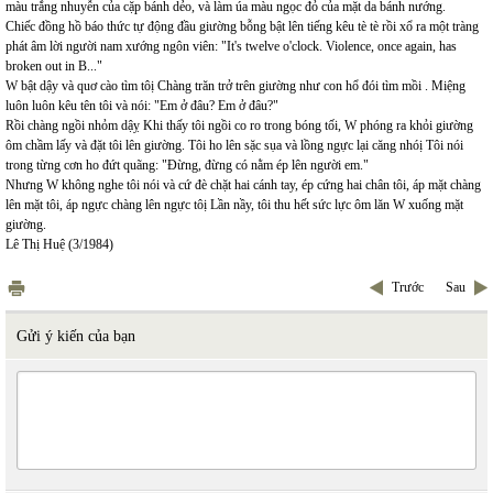
màu trắng nhuyễn của cặp bánh dẻo, và làm úa màu ngọc đỏ của mặt da bánh nướng.
Chiếc đồng hồ báo thức tự động đầu giường bỗng bật lên tiếng kêu tè tè rồi xổ ra một tràng
phát âm lời người nam xướng ngôn viên: "It's twelve o'clock. Violence, once again, has
broken out in B..."
W bật dậy và quơ cào tìm tôị Chàng trăn trở trên giường như con hổ đói tìm mồi . Miệng
luôn luôn kêu tên tôi và nói: "Em ở đâu? Em ở đâu?"
Rồi chàng ngồi nhỏm dậỵ Khi thấy tôi ngồi co ro trong bóng tối, W phóng ra khỏi giường
ôm chầm lấy và đặt tôi lên giường. Tôi ho lên sặc sụa và lồng ngực lại căng nhóị Tôi nói
trong từng cơn ho đứt quãng: "Đừng, đừng có nằm ép lên người em."
Nhưng W không nghe tôi nói và cứ đè chặt hai cánh tay, ép cứng hai chân tôi, áp mặt chàng
lên mặt tôi, áp ngực chàng lên ngực tôị Lần nầy, tôi thu hết sức lực ôm lăn W xuống mặt
giường.
Lê Thị Huệ (3/1984)
Trước
Sau
Gửi ý kiến của bạn