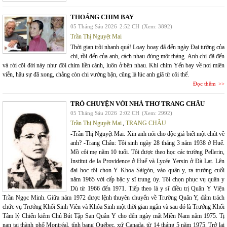
THOÁNG CHIM BAY
05 Tháng Sáu 2026
2:52 CH
(Xem: 3892)
Trần Thị Nguyệt Mai
Thời gian trôi nhanh quá! Loay hoay đã đến ngày Đại tường của
chị, rồi đến của anh, cách nhau đúng một tháng. Anh chị đã đến
và rời cõi đời này như đôi chim liền cánh, luôn ở bên nhau. Khi chim Yến bay về nơi miên
viễn, hậu sự đã xong, chẳng còn chi vướng bận, cũng là lúc anh giã từ cõi thế.
Đọc thêm
TRÒ CHUYỆN VỚI NHÀ THƠ TRANG CHÂU
05 Tháng Sáu 2026
2:02 CH
(Xem: 2992)
Trần Thị Nguyệt Mai
,
TRANG CHÂU
-Trần Thị Nguyệt Mai: Xin anh nói cho độc giả biết một chút về
anh? -Trang Châu: Tôi sinh ngày 28 tháng 3 năm 1938 ở Huế.
Mồ côi mẹ năm 10 tuổi. Tôi được theo học các trường Pellerin,
Institut de la Providence ở Huế và Lycée Yersin ở Đà Lạt. Lên
đại học tôi chọn Y Khoa Sàigòn, vào quân y, ra trường cuối
năm 1965 với cấp bậc y sĩ trung úy. Tôi chọn phục vụ quân y
Dù từ 1966 đến 1971. Tiếp theo là y sĩ điều trị Quân Y Viện
Trần Ngọc Minh. Giữa năm 1972 được lệnh thuyên chuyển về Trường Quân Y, đảm trách
chức vụ Trưởng Khối Sinh Viên và Khóa Sinh một thời gian ngắn và sau đó là Trưởng Khối
Tâm lý Chiến kiêm Chủ Bút Tập San Quân Y cho đến ngày mất Miền Nam năm 1975. Tị
nạn tại thành phố Montréal, tỉnh bang Québec, xứ Canada, từ 14 tháng 5 năm 1975. Trở lại