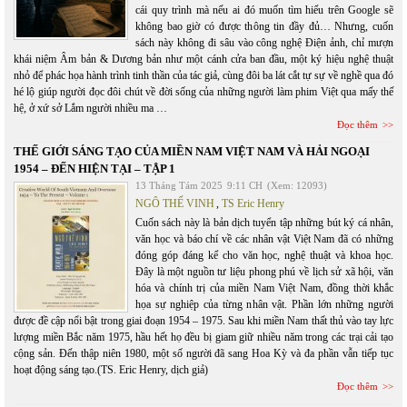
cái quy trình mà nếu ai đó muốn tìm hiểu trên Google sẽ
không bao giờ có được thông tin đầy đủ… Nhưng, cuốn
sách này không đi sâu vào công nghệ Điện ảnh, chỉ mượn
khái niệm Âm bản & Dương bản như một cánh cửa ban đầu, một ký hiệu nghệ thuật
nhỏ để phác họa hành trình tinh thần của tác giả, cùng đôi ba lát cắt tự sự về nghề qua đó
hé lộ giúp người đọc đôi chút về đời sống của những người làm phim Việt qua mấy thế
hệ, ở xứ sở Lắm người nhiều ma …
Đọc thêm
THẾ GIỚI SÁNG TẠO CỦA MIỀN NAM VIỆT NAM VÀ HẢI NGOẠI
1954 – ĐẾN HIỆN TẠI – TẬP 1
13 Tháng Tám 2025
9:11 CH
(Xem: 12093)
NGÔ THẾ VINH
,
TS Eric Henry
Cuốn sách này là bản dịch tuyển tập những bút ký cá nhân,
văn học và báo chí về các nhân vật Việt Nam đã có những
đóng góp đáng kể cho văn học, nghệ thuật và khoa học.
Đây là một nguồn tư liệu phong phú về lịch sử xã hội, văn
hóa và chính trị của miền Nam Việt Nam, đồng thời khắc
họa sự nghiệp của từng nhân vật. Phần lớn những người
được đề cập nổi bật trong giai đoạn 1954 – 1975. Sau khi miền Nam thất thủ vào tay lực
lượng miền Bắc năm 1975, hầu hết họ đều bị giam giữ nhiều năm trong các trại cải tạo
cộng sản. Đến thập niên 1980, một số người đã sang Hoa Kỳ và đa phần vẫn tiếp tục
hoạt động sáng tạo.(TS. Eric Henry, dịch giả)
Đọc thêm