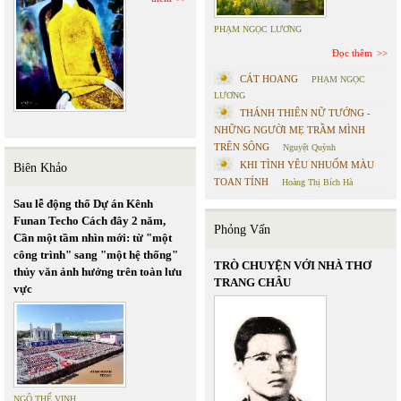
PHẠM NGỌC LƯƠNG
Đọc thêm
CÁT HOANG
PHẠM NGỌC
LƯƠNG
THÁNH THIÊN NỮ TƯỚNG -
NHỮNG NGƯỜI MẸ TRẦM MÌNH
TRÊN SÔNG
Nguyệt Quỳnh
KHI TÌNH YÊU NHUỐM MÀU
Biên Khảo
TOAN TÍNH
Hoàng Thị Bích Hà
Sau lễ động thổ Dự án Kênh
Funan Techo Cách đây 2 năm,
Phỏng Vấn
Cần một tầm nhìn mới: từ "một
công trình" sang "một hệ thống"
TRÒ CHUYỆN VỚI NHÀ THƠ
thủy văn ảnh hưởng trên toàn lưu
TRANG CHÂU
vực
NGÔ THẾ VINH