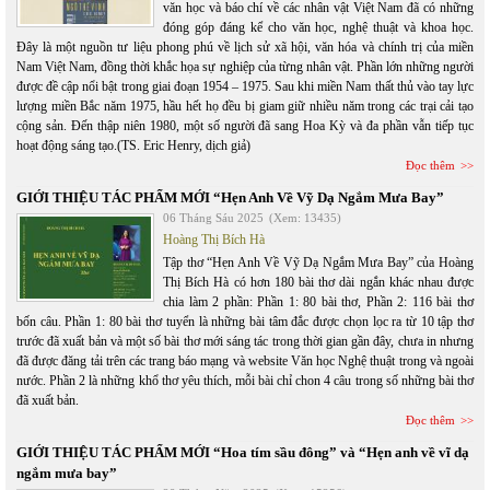
văn học và báo chí về các nhân vật Việt Nam đã có những
đóng góp đáng kể cho văn học, nghệ thuật và khoa học.
Đây là một nguồn tư liệu phong phú về lịch sử xã hội, văn hóa và chính trị của miền
Nam Việt Nam, đồng thời khắc họa sự nghiệp của từng nhân vật. Phần lớn những người
được đề cập nổi bật trong giai đoạn 1954 – 1975. Sau khi miền Nam thất thủ vào tay lực
lượng miền Bắc năm 1975, hầu hết họ đều bị giam giữ nhiều năm trong các trại cải tạo
cộng sản. Đến thập niên 1980, một số người đã sang Hoa Kỳ và đa phần vẫn tiếp tục
hoạt động sáng tạo.(TS. Eric Henry, dịch giả)
Đọc thêm
GIỚI THIỆU TÁC PHẨM MỚI “Hẹn Anh Về Vỹ Dạ Ngắm Mưa Bay”
06 Tháng Sáu 2025
(Xem: 13435)
Hoàng Thị Bích Hà
Tập thơ “Hẹn Anh Về Vỹ Dạ Ngắm Mưa Bay” của Hoàng
Thị Bích Hà có hơn 180 bài thơ dài ngắn khác nhau được
chia làm 2 phần: Phần 1: 80 bài thơ, Phần 2: 116 bài thơ
bốn câu. Phần 1: 80 bài thơ tuyển là những bài tâm đắc được chọn lọc ra từ 10 tập thơ
trước đã xuất bản và một số bài thơ mới sáng tác trong thời gian gần đây, chưa in nhưng
đã được đăng tải trên các trang báo mạng và website Văn học Nghệ thuật trong và ngoài
nước. Phần 2 là những khổ thơ yêu thích, mỗi bài chỉ chon 4 câu trong số những bài thơ
đã xuất bản.
Đọc thêm
GIỚI THIỆU TÁC PHẨM MỚI “Hoa tím sầu đông” và “Hẹn anh về vĩ dạ
ngắm mưa bay”