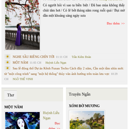
Có người hỏi vì sao ta biền biệt / Đã bao mùa không thấy
chút tăm hơi / Có lẽ bởi tháng năm rong ruỗi quá / Bụi mờ
dần một khoảng sáng ngày xưa
Đọc thêm
NGHE SẦU RIÊNG CHÍN TỚI
11:11 CH
Trần Kiêm Đoàn
MỘT NĂM
11:05 CH
Huỳnh Liễu Ngạn
Sau lễ động thổ Dự án Kênh Funan Techo Cách đây 2 năm, Cần một tầm nhìn mới:
từ "một công trình" sang "một hệ thống" thủy văn ảnh hưởng trên toàn lưu vực
10:29
CH
NGÔ THẾ VINH
Truyện Ngắn
Thơ
XÓM BỜ MƯƠNG
MỘT NĂM
Huỳnh Liễu
Ngạn
Đọc
thêm