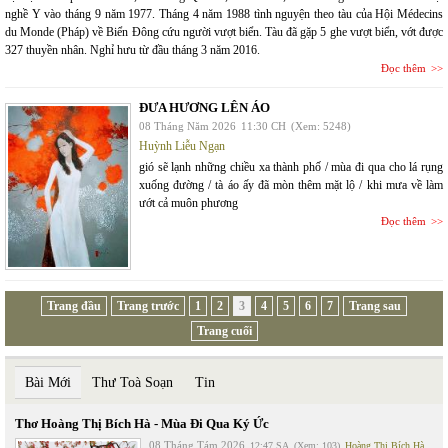
nghề Y vào tháng 9 năm 1977. Tháng 4 năm 1988 tình nguyện theo tàu của Hội Médecins
du Monde (Pháp) về Biển Đông cứu người vượt biển. Tàu đã gặp 5 ghe vượt biển, vớt được
327 thuyền nhân. Nghỉ hưu từ đầu tháng 3 năm 2016.
Đọc thêm
ĐƯA HƯƠNG LÊN ÁO
08 Tháng Năm 2026
11:30 CH
(Xem: 5248)
Huỳnh Liễu Ngạn
gió sẽ lạnh những chiều xa thành phố / mùa đi qua cho lá rụng
xuống đường / tà áo ấy đã mòn thêm mặt lộ / khi mưa về làm
ướt cả muôn phương
Đọc thêm
Trang đầu
Trang trước
1
2
3
4
5
6
7
Trang sau
Trang cuối
Bài Mới
Thư Toà Soạn
Tin
Thơ Hoàng Thị Bích Hà - Mùa Đi Qua Ký Ức
08 Tháng Tám 2026
12:47 SA
(Xem: 103)
Hoàng Thị Bích Hà