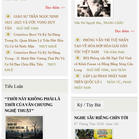
Đọc thêm
GIÁO SƯ TRẦN NGỌC NINH
1923 -2025 VÀ ƯỚC VỌNG DUY
Trần Thị Nguyệt Mai
,
TRANG CHÂU
TÂN
NGÔ THẾ VINH
Đọc thêm
Cristoforo Borri Và Ký Sự Đàng
PHỎNG VẤN TRÍ TUỆ NHÂN
Trong Iii. Quan Khám Lý Trần Đức Hòa
TẠO VỀ HÒA HỢP HÒA GIẢI DÂN
Và Cơ Sở Nước Mặn
THỤY KHUÊ
TỘC VIỆT NAM
Trần Kiêm Đoàn
Cristoforo Borri Và Ký Sự Đàng
RFA Phỏng vấn BS Ngô Thế Vinh
Trong - II. Minh Đức Vương Thái Phi Và
về Kênh Funan và Đồng Bằng Sông Cửu
Cơ Sở Đạo Chúa Đầu Tiên
THỤY
Long
KHUÊ
NGÔ THẾ VINH
,
MAI TRẦN
GẶP LẠI PHAN NHẬT NAM
TRÊN QUỐC LỘ 1
TRẦN VŨ
,
PHAN
Tiểu Luận
NHẬT NAM
“THỜI NÀY KHÔNG PHẢI LÀ
THỜI CỦA VĂN CHƯƠNG
Ký / Tùy Bút
NGHỆ THUẬT”
NGHE SẦU RIÊNG CHÍN TỚI
07 Tháng Tám 2026
(Xem: 59)