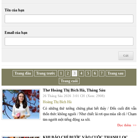
Tên của bạn
Email của bạn
Trang đầu
Trang trước
1
2
3
4
5
6
7
Trang sau
Trang cuối
Thơ Hoàng Thị Bích Hà, Tháng Sáu
26 Tháng Sáu 2026
3:01 CH
(Xem: 2908)
Hoàng Thị Bích Hà
Có những thứ tưởng chừng phai hết thảy / Đến cuối đời vẫn
thổn thức không nguôi / Như chiếc lá rơi qua mùa rất cũ / Chạm
tim người một tiếng động xa xôi.
Đọc thêm
KHI BÁO CHÍ BƯỚC VÀO CUỘC THANH LỌC