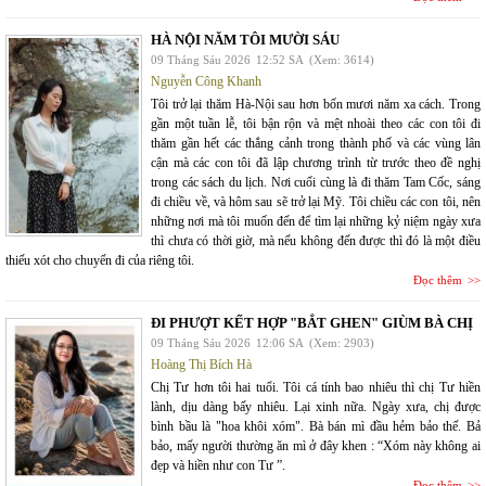
HÀ NỘI NĂM TÔI MƯỜI SÁU
09 Tháng Sáu 2026
12:52 SA
(Xem: 3614)
Nguyễn Công Khanh
Tôi trở lại thăm Hà-Nội sau hơn bốn mươi năm xa cách. Trong
gần một tuần lễ, tôi bận rộn và mệt nhoài theo các con tôi đi
thăm gần hết các thắng cảnh trong thành phố và các vùng lân
cận mà các con tôi đã lập chương trình từ trước theo đề nghị
trong các sách du lịch. Nơi cuối cùng là đi thăm Tam Cốc, sáng
đi chiều về, và hôm sau sẽ trở lại Mỹ. Tôi chiều các con tôi, nên
những nơi mà tôi muốn đến để tìm lại những kỷ niệm ngày xưa
thì chưa có thời giờ, mà nếu không đến được thì đó là một điều
thiếu xót cho chuyến đi của riêng tôi.
Đọc thêm
ĐI PHƯỢT KẾT HỢP "BẮT GHEN" GIÙM BÀ CHỊ
09 Tháng Sáu 2026
12:06 SA
(Xem: 2903)
Hoàng Thị Bích Hà
Chị Tư hơn tôi hai tuổi. Tôi cá tính bao nhiêu thì chị Tư hiền
lành, dịu dàng bấy nhiêu. Lại xinh nữa. Ngày xưa, chị được
bình bầu là "hoa khôi xóm". Bà bán mì đầu hẻm bảo thế. Bả
bảo, mấy người thường ăn mì ở đây khen : “Xóm này không ai
đẹp và hiền như con Tư ”.
Đọc thêm