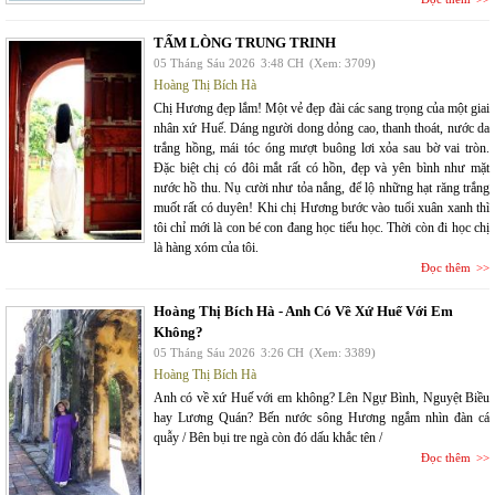
TẤM LÒNG TRUNG TRINH
05 Tháng Sáu 2026
3:48 CH
(Xem: 3709)
Hoàng Thị Bích Hà
Chị Hương đẹp lắm! Một vẻ đẹp đài các sang trọng của một giai
nhân xứ Huế. Dáng người dong dỏng cao, thanh thoát, nước da
trắng hồng, mái tóc óng mượt buông lơi xỏa sau bờ vai tròn.
Đặc biệt chị có đôi mắt rất có hồn, đẹp và yên bình như mặt
nước hồ thu. Nụ cười như tỏa nắng, để lộ những hạt răng trắng
muốt rất có duyên! Khi chị Hương bước vào tuổi xuân xanh thì
tôi chỉ mới là con bé con đang học tiểu học. Thời còn đi học chị
là hàng xóm của tôi.
Đọc thêm
Hoàng Thị Bích Hà - Anh Có Về Xứ Huế Với Em
Không?
05 Tháng Sáu 2026
3:26 CH
(Xem: 3389)
Hoàng Thị Bích Hà
Anh có về xứ Huế với em không? Lên Ngự Bình, Nguyệt Biều
hay Lương Quán? Bến nước sông Hương ngắm nhìn đàn cá
quẫy / Bên bụi tre ngà còn đó dấu khắc tên /
Đọc thêm