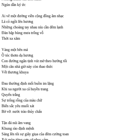
Ngún dần ký ức
Ai vẽ một đường viền cộng đồng âm nhạc
Lá cỏ ngồi lên hương
Những choàng tay nhau níu cần đêm lạnh
Đàn bập bùng mưa trống vỗ
Thời xa xăm
Vàng một bên má
Ồ tóc thơm dạ hương
Con đường ngân tịnh vút mờ theo hướng tối
Một căn nhà giờ này còn thao thức
Vết thương khuya
Đau thường định mối buồn im lặng
Khi xa người xa cả huyền trang
Quyển trắng
Sự trống rỗng của màu chữ
Biển sắc yêu muối xát
Bờ vỡ. nước trào thủy chấn
Tận đá núi âm vang
Khung rào định mệnh
Sáng lên tôi sự giãy giụa của đêm cường toan
Xói mòn từng cơn cớ nhục cảm