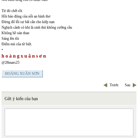
Từ đó chết rồi
Hồi báo động của nỗi an bình thơ
Đừng đổ lỗi sự bất cẩn cho kiếp nạn
Nghịch cảnh có khi là sinh thú không cưỡng cầu
Không hề oán than
Sáng lên tôi
Điểm mù của tử biệt.
•
h o à n g x u â n s ơ n
@28mars25
HOÀNG XUÂN SƠN
Trước
Sau
Gửi ý kiến của bạn