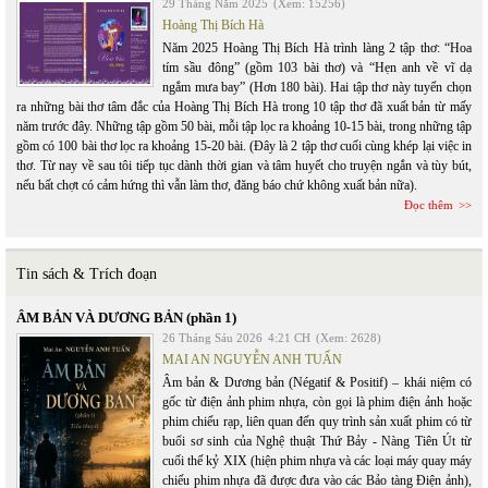
29 Tháng Năm 2025
(Xem: 15256)
Hoàng Thị Bích Hà
Năm 2025 Hoàng Thị Bích Hà trình làng 2 tập thơ: “Hoa
tím sầu đông” (gồm 103 bài thơ) và “Hẹn anh về vĩ dạ
ngắm mưa bay” (Hơn 180 bài). Hai tập thơ này tuyển chọn
ra những bài thơ tâm đắc của Hoàng Thị Bích Hà trong 10 tập thơ đã xuất bản từ mấy
năm trước đây. Những tập gồm 50 bài, mỗi tập lọc ra khoảng 10-15 bài, trong những tập
gồm có 100 bài thơ lọc ra khoảng 15-20 bài. (Đây là 2 tập thơ cuối cùng khép lại việc in
thơ. Từ nay về sau tôi tiếp tục dành thời gian và tâm huyết cho truyện ngắn và tùy bút,
nếu bất chợt có cảm hứng thì vẫn làm thơ, đăng báo chứ không xuất bản nữa).
Đọc thêm
Tin sách & Trích đoạn
ÂM BẢN VÀ DƯƠNG BẢN (phần 1)
26 Tháng Sáu 2026
4:21 CH
(Xem: 2628)
MAI AN NGUYỄN ANH TUẤN
Âm bản & Dương bản (Négatif & Positif) – khái niệm có
gốc từ điện ảnh phim nhựa, còn gọi là phim điện ảnh hoặc
phim chiếu rạp, liên quan đến quy trình sản xuất phim có từ
buổi sơ sinh của Nghệ thuật Thứ Bảy - Nàng Tiên Út từ
cuối thế kỷ XIX (hiện phim nhựa và các loại máy quay máy
chiếu phim nhựa đã được đưa vào các Bảo tàng Điện ảnh),