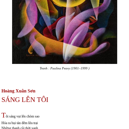
Tranh : Paulina Peavy (1901–1999 )
Hoàng Xuân Sơn
SÁNG LÊN TÔI
T
ôi sáng vụt lên chòm sao
Hóa ra bụi tàn đêm lửa trại
Những thanh củi thời xanh