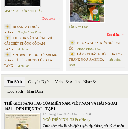
MAI AN NGUYỄN ANH TUẤN
Đọc thêm
DI SẢN VÔ THỪA
Trần Kiêm Đoàn
NHẬN
Nguyễn Công Khanh
Đọc thêm
KHI NHÀ VĂN NGỪNG VIẾT:
NHỮNG NGÀY XƯA NƠI ĐẤT
CÁI CHẾT KHÔNG CÓ ĐÁM
ÚC
PHAN NHẬT BẮC
TANG
Minh Hạo
CÁM ƠN ĐẤT NƯỚC HOA KỲ -
Việt Nam- THÁNG TƯ: KHI MỘT
THANK YOU, AMERICA
Trần Kiêm
NGÀY LÀ LỄ, NHƯNG CŨNG LÀ
Đoàn
TANG
Minh Hạo
Tin Sách
Chuyển Ngữ
Video & Audio : Nhạc & . . .
Đọc Sách - Mạn Đàm
THẾ GIỚI SÁNG TẠO CỦA MIỀN NAM VIỆT NAM VÀ HẢI NGOẠI
1954 – ĐẾN HIỆN TẠI – TẬP 1
13 Tháng Tám 2025
(Xem: 12093)
NGÔ THẾ VINH
,
TS Eric Henry
Cuốn sách này là bản dịch tuyển tập những bút ký cá nhân,