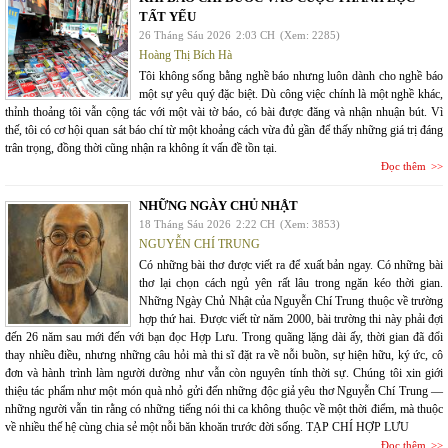
TẤT YẾU
26 Tháng Sáu 2026
2:03 CH
(Xem: 2285)
Hoàng Thị Bích Hà
Tôi không sống bằng nghề báo nhưng luôn dành cho nghề báo
một sự yêu quý đặc biệt. Dù công việc chính là một nghề khác,
thỉnh thoảng tôi vẫn cộng tác với một vài tờ báo, có bài được đăng và nhận nhuận bút. Vì
thế, tôi có cơ hội quan sát báo chí từ một khoảng cách vừa đủ gần để thấy những giá trị đáng
trân trọng, đồng thời cũng nhận ra không ít vấn đề tồn tại.
Đọc thêm
NHỮNG NGÀY CHỦ NHẬT
18 Tháng Sáu 2026
2:22 CH
(Xem: 3853)
NGUYỄN CHÍ TRUNG
Có những bài thơ được viết ra để xuất bản ngay. Có những bài
thơ lại chọn cách ngủ yên rất lâu trong ngăn kéo thời gian.
Những Ngày Chủ Nhật của Nguyễn Chí Trung thuộc về trường
hợp thứ hai. Được viết từ năm 2000, bài trường thi này phải đợi
đến 26 năm sau mới đến với bạn đọc Hợp Lưu. Trong quãng lặng dài ấy, thời gian đã đổi
thay nhiều điều, nhưng những câu hỏi mà thi sĩ đặt ra về nỗi buồn, sự hiện hữu, ký ức, cô
đơn và hành trình làm người dường như vẫn còn nguyên tính thời sự. Chúng tôi xin giới
thiệu tác phẩm như một món quà nhỏ gửi đến những độc giả yêu thơ Nguyễn Chí Trung —
những người vẫn tin rằng có những tiếng nói thi ca không thuộc về một thời điểm, mà thuộc
về nhiều thế hệ cùng chia sẻ một nỗi băn khoăn trước đời sống. TẠP CHÍ HỢP LƯU
Đọc thêm