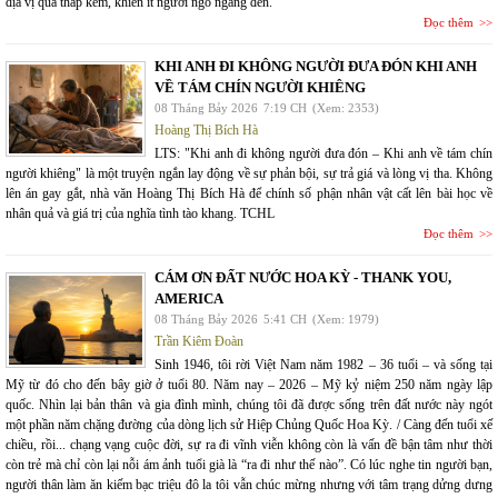
địa vị quá thấp kém, khiến ít người ngó ngàng đến.
Đọc thêm
KHI ANH ĐI KHÔNG NGƯỜI ĐƯA ĐÓN KHI ANH
VỀ TÁM CHÍN NGƯỜI KHIÊNG
08 Tháng Bảy 2026
7:19 CH
(Xem: 2353)
Hoàng Thị Bích Hà
LTS: "Khi anh đi không người đưa đón – Khi anh về tám chín
người khiêng" là một truyện ngắn lay động về sự phản bội, sự trả giá và lòng vị tha. Không
lên án gay gắt, nhà văn Hoàng Thị Bích Hà để chính số phận nhân vật cất lên bài học về
nhân quả và giá trị của nghĩa tình tào khang. TCHL
Đọc thêm
CÁM ƠN ĐẤT NƯỚC HOA KỲ - THANK YOU,
AMERICA
08 Tháng Bảy 2026
5:41 CH
(Xem: 1979)
Trần Kiêm Đoàn
Sinh 1946, tôi rời Việt Nam năm 1982 – 36 tuổi – và sống tại
Mỹ từ đó cho đến bây giờ ở tuổi 80. Năm nay – 2026 – Mỹ kỷ niệm 250 năm ngày lập
quốc. Nhìn lại bản thân và gia đình mình, chúng tôi đã được sống trên đất nước này ngót
một phần năm chặng đường của dòng lịch sử Hiệp Chủng Quốc Hoa Kỳ. / Càng đến tuổi xế
chiều, rồi... chạng vạng cuộc đời, sự ra đi vĩnh viễn không còn là vấn đề bận tâm như thời
còn trẻ mà chỉ còn lại nỗi ám ảnh tuổi già là “ra đi như thế nào”. Có lúc nghe tin người bạn,
người thân làm ăn kiếm bạc triệu đô la tôi vẫn chúc mừng nhưng với tâm trạng dửng dưng