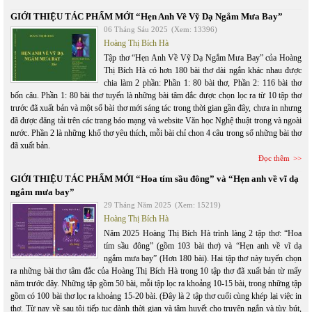
GIỚI THIỆU TÁC PHẨM MỚI “Hẹn Anh Về Vỹ Dạ Ngắm Mưa Bay”
06 Tháng Sáu 2025
(Xem: 13396)
Hoàng Thị Bích Hà
Tập thơ “Hẹn Anh Về Vỹ Dạ Ngắm Mưa Bay” của Hoàng
Thị Bích Hà có hơn 180 bài thơ dài ngắn khác nhau được
chia làm 2 phần: Phần 1: 80 bài thơ, Phần 2: 116 bài thơ
bốn câu. Phần 1: 80 bài thơ tuyển là những bài tâm đắc được chọn lọc ra từ 10 tập thơ
trước đã xuất bản và một số bài thơ mới sáng tác trong thời gian gần đây, chưa in nhưng
đã được đăng tải trên các trang báo mạng và website Văn học Nghệ thuật trong và ngoài
nước. Phần 2 là những khổ thơ yêu thích, mỗi bài chỉ chon 4 câu trong số những bài thơ
đã xuất bản.
Đọc thêm
GIỚI THIỆU TÁC PHẨM MỚI “Hoa tím sầu đông” và “Hẹn anh về vĩ dạ
ngắm mưa bay”
29 Tháng Năm 2025
(Xem: 15219)
Hoàng Thị Bích Hà
Năm 2025 Hoàng Thị Bích Hà trình làng 2 tập thơ: “Hoa
tím sầu đông” (gồm 103 bài thơ) và “Hẹn anh về vĩ dạ
ngắm mưa bay” (Hơn 180 bài). Hai tập thơ này tuyển chọn
ra những bài thơ tâm đắc của Hoàng Thị Bích Hà trong 10 tập thơ đã xuất bản từ mấy
năm trước đây. Những tập gồm 50 bài, mỗi tập lọc ra khoảng 10-15 bài, trong những tập
gồm có 100 bài thơ lọc ra khoảng 15-20 bài. (Đây là 2 tập thơ cuối cùng khép lại việc in
thơ. Từ nay về sau tôi tiếp tục dành thời gian và tâm huyết cho truyện ngắn và tùy bút,