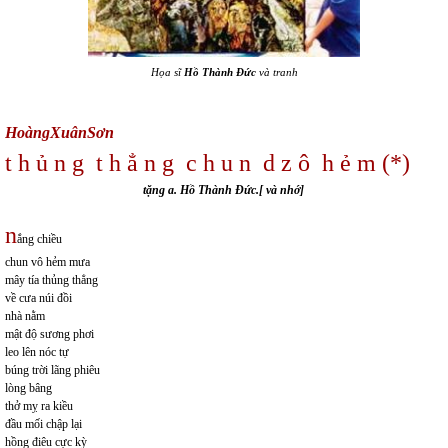
Họa sĩ
Hồ Thành Đức
và tranh
HoàngXuânSơn
t h ủ n g t h ẳ n g c h u n d z ô h ẻ m (*)
tặng a. Hồ Thành Đức.[ và nhớ
]
n
ắng chiều
chun vô hẻm mưa
mây tía thủng thẳng
về cưa núi đồi
nhà nằm
mật độ sương phơi
leo lên nóc tự
búng trời lãng phiêu
lòng bâng
thở mỵ ra kiều
đầu mối chập lại
hồng điêu cực kỳ