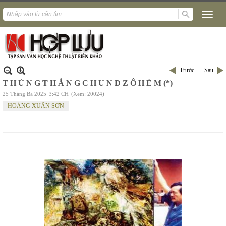
Trước
Sau
T H Ủ N G T H Ẳ N G C H U N D Z Ô H Ẻ M (*)
25 Tháng Ba 2025
3:42 CH
(Xem: 20024)
HOÀNG XUÂN SƠN