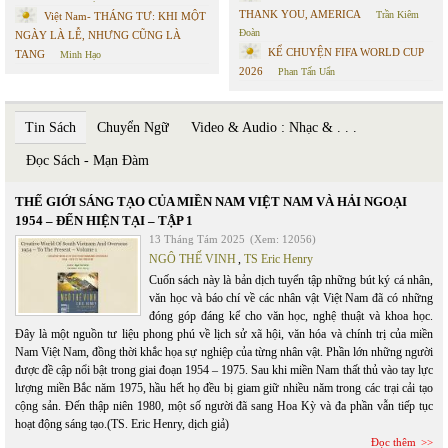
THANK YOU, AMERICA
Trần Kiêm
Việt Nam- THÁNG TƯ: KHI MỘT
Đoàn
NGÀY LÀ LỄ, NHƯNG CŨNG LÀ
KỂ CHUYỆN FIFA WORLD CUP
TANG
Minh Hạo
2026
Phan Tấn Uẩn
Tin Sách
Chuyển Ngữ
Video & Audio : Nhạc & . . .
Đọc Sách - Mạn Đàm
THẾ GIỚI SÁNG TẠO CỦA MIỀN NAM VIỆT NAM VÀ HẢI NGOẠI
1954 – ĐẾN HIỆN TẠI – TẬP 1
13 Tháng Tám 2025
(Xem: 12056)
NGÔ THẾ VINH
,
TS Eric Henry
Cuốn sách này là bản dịch tuyển tập những bút ký cá nhân,
văn học và báo chí về các nhân vật Việt Nam đã có những
đóng góp đáng kể cho văn học, nghệ thuật và khoa học.
Đây là một nguồn tư liệu phong phú về lịch sử xã hội, văn hóa và chính trị của miền
Nam Việt Nam, đồng thời khắc họa sự nghiệp của từng nhân vật. Phần lớn những người
được đề cập nổi bật trong giai đoạn 1954 – 1975. Sau khi miền Nam thất thủ vào tay lực
lượng miền Bắc năm 1975, hầu hết họ đều bị giam giữ nhiều năm trong các trại cải tạo
cộng sản. Đến thập niên 1980, một số người đã sang Hoa Kỳ và đa phần vẫn tiếp tục
hoạt động sáng tạo.(TS. Eric Henry, dịch giả)
Đọc thêm