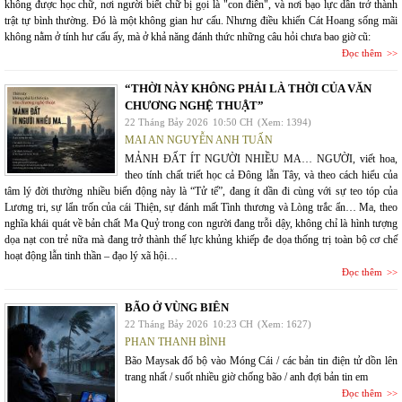
không được học chữ, nơi người biết chữ bị gọi là "con điên", và nơi bạo lực dần trở thành
trật tự bình thường. Đó là một không gian hư cấu. Nhưng điều khiến Cát Hoang sống mãi
không nằm ở tính hư cấu ấy, mà ở khả năng đánh thức những câu hỏi chưa bao giờ cũ:
Đọc thêm
“THỜI NÀY KHÔNG PHẢI LÀ THỜI CỦA VĂN
CHƯƠNG NGHỆ THUẬT”
22 Tháng Bảy 2026
10:50 CH
(Xem: 1394)
MAI AN NGUYỄN ANH TUẤN
MẢNH ĐẤT ÍT NGƯỜI NHIỀU MA… NGƯỜI, viết hoa,
theo tính chất triết học cả Đông lẫn Tây, và theo cách hiểu của
tâm lý đời thường nhiều biến động này là “Tử tế”, đang ít dần đi cùng với sự teo tóp của
Lương tri, sự lẩn trốn của cái Thiện, sự đánh mất Tình thương và Lòng trắc ẩn… Ma, theo
nghĩa khái quát về bản chất Ma Quỷ trong con người đang trỗi dậy, không chỉ là hình tượng
dọa nạt con trẻ nữa mà đang trở thành thế lực khủng khiếp đe dọa thống trị toàn bộ cơ chế
hoạt động lẫn tinh thần – đạo lý xã hội…
Đọc thêm
BÃO Ở VÙNG BIÊN
22 Tháng Bảy 2026
10:23 CH
(Xem: 1627)
PHAN THANH BÌNH
Bão Maysak đổ bộ vào Móng Cái / các bản tin điện tử dồn lên
trang nhất / suốt nhiều giờ chống bão / anh đợi bản tin em
Đọc thêm