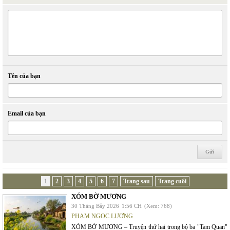
Tên của bạn
Email của bạn
1
2
3
4
5
6
7
Trang sau
Trang cuối
XÓM BỜ MƯƠNG
30 Tháng Bảy 2026
1:56 CH
(Xem: 768)
PHẠM NGỌC LƯƠNG
XÓM BỜ MƯƠNG – Truyện thứ hai trong bộ ba "Tam Quan"