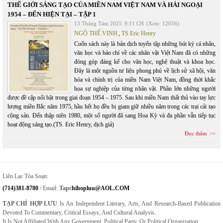
THẾ GIỚI SÁNG TẠO CỦA MIỀN NAM VIỆT NAM VÀ HẢI NGOẠI
1954 – ĐẾN HIỆN TẠI – TẬP 1
13 Tháng Tám 2025
9:11 CH
(Xem: 12056)
NGÔ THẾ VINH
,
TS Eric Henry
Cuốn sách này là bản dịch tuyển tập những bút ký cá nhân,
văn học và báo chí về các nhân vật Việt Nam đã có những
đóng góp đáng kể cho văn học, nghệ thuật và khoa học.
Đây là một nguồn tư liệu phong phú về lịch sử xã hội, văn
hóa và chính trị của miền Nam Việt Nam, đồng thời khắc
họa sự nghiệp của từng nhân vật. Phần lớn những người
được đề cập nổi bật trong giai đoạn 1954 – 1975. Sau khi miền Nam thất thủ vào tay lực
lượng miền Bắc năm 1975, hầu hết họ đều bị giam giữ nhiều năm trong các trại cải tạo
cộng sản. Đến thập niên 1980, một số người đã sang Hoa Kỳ và đa phần vẫn tiếp tục
hoạt động sáng tạo.(TS. Eric Henry, dịch giả)
Đọc thêm
Liên Lạc Tòa Soạn:
(714)381-8780
/ Email:
Tapc
Hihopluu@AOL.COM
TẠP CHÍ HỢP LƯU
Is An Independent Literary, Arts, And Research-Based Publication
Devoted To Commentary, Critical Essays, And Cultural Analysis.
It Is Not Affiliated With Any Government, Political Party, Or Political Organization.