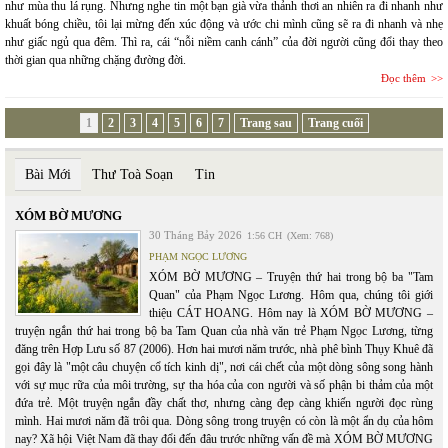
như mùa thu lá rụng. Nhưng nghe tin một bạn già vừa thảnh thơi an nhiên ra đi nhanh như
khuất bóng chiều, tôi lại mừng đến xúc động và ước chi mình cũng sẽ ra đi nhanh và nhẹ
như giấc ngủ qua đêm. Thì ra, cái “nỗi niềm canh cánh” của đời người cũng đổi thay theo
thời gian qua những chặng đường đời.
Đọc thêm
1
2
3
4
5
6
7
Trang sau
Trang cuối
Bài Mới
Thư Toà Soạn
Tin
XÓM BỜ MƯƠNG
30 Tháng Bảy 2026
1:56 CH
(Xem: 768)
PHẠM NGỌC LƯƠNG
XÓM BỜ MƯƠNG – Truyện thứ hai trong bộ ba "Tam
Quan" của Phạm Ngọc Lương. Hôm qua, chúng tôi giới
thiệu CÁT HOANG. Hôm nay là XÓM BỜ MƯƠNG –
truyện ngắn thứ hai trong bộ ba Tam Quan của nhà văn trẻ Phạm Ngọc Lương, từng
đăng trên Hợp Lưu số 87 (2006). Hơn hai mươi năm trước, nhà phê bình Thụy Khuê đã
gọi đây là "một câu chuyện cổ tích kinh dị", nơi cái chết của một dòng sông song hành
với sự mục rữa của môi trường, sự tha hóa của con người và số phận bi thảm của một
đứa trẻ. Một truyện ngắn đầy chất thơ, nhưng càng đẹp càng khiến người đọc rùng
mình. Hai mươi năm đã trôi qua. Dòng sông trong truyện có còn là một ẩn dụ của hôm
nay? Xã hội Việt Nam đã thay đổi đến đâu trước những vấn đề mà XÓM BỜ MƯƠNG