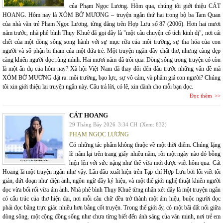
của Phạm Ngọc Lương. Hôm qua, chúng tôi giới thiệu CÁT
HOANG. Hôm nay là XÓM BỜ MƯƠNG – truyện ngắn thứ hai trong bộ ba Tam Quan
của nhà văn trẻ Phạm Ngọc Lương, từng đăng trên Hợp Lưu số 87 (2006). Hơn hai mươi
năm trước, nhà phê bình Thụy Khuê đã gọi đây là "một câu chuyện cổ tích kinh dị", nơi cái
chết của một dòng sông song hành với sự mục rữa của môi trường, sự tha hóa của con
người và số phận bi thảm của một đứa trẻ. Một truyện ngắn đầy chất thơ, nhưng càng đẹp
càng khiến người đọc rùng mình. Hai mươi năm đã trôi qua. Dòng sông trong truyện có còn
là một ẩn dụ của hôm nay? Xã hội Việt Nam đã thay đổi đến đâu trước những vấn đề mà
XÓM BỜ MƯƠNG đặt ra: môi trường, bạo lực, sự vô cảm, và phẩm giá con người? Chúng
tôi xin giới thiệu lại truyện ngắn này. Câu trả lời, có lẽ, xin dành cho mỗi bạn đọc.
Đọc thêm
CÁT HOANG
29 Tháng Bảy 2026
3:34 CH
(Xem: 832)
PHẠM NGỌC LƯƠNG
Có những tác phẩm không thuộc về một thời điểm. Chúng lặng
lẽ nằm lại trên trang giấy nhiều năm, rồi một ngày nào đó bỗng
hiện lên với sức nặng như thể vừa mới được viết hôm qua. Cát
Hoang là một truyện ngắn như vậy. Lần đầu xuất hiện trên Tạp chí Hợp Lưu bởi lối viết tối
giản, đứt đoạn như điện ảnh, ngôn ngữ đầy ký hiệu, và một thế giới nghệ thuật khiến người
đọc vừa bối rối vừa ám ảnh. Nhà phê bình Thụy Khuê từng nhận xét đây là một truyện ngắn
có cấu trúc của thơ hiện đại, nơi mỗi câu chữ đều trở thành một ám hiệu, buộc người đọc
phải đọc bằng trực giác nhiều hơn bằng cốt truyện. Trong thế giới ấy, có một bãi đất nổi giữa
dòng sông, một cộng đồng sống như chưa từng biết đến ánh sáng của văn minh, nơi trẻ em