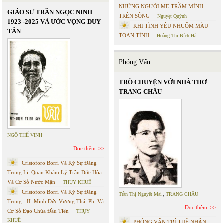
NHỮNG NGƯỜI MẸ TRẦM MÌNH
GIÁO SƯ TRẦN NGỌC NINH
TRÊN SÔNG
Nguyệt Quỳnh
1923 -2025 VÀ ƯỚC VỌNG DUY
KHI TÌNH YÊU NHUỐM MÀU
TÂN
TOAN TÍNH
Hoàng Thị Bích Hà
Phỏng Vấn
TRÒ CHUYỆN VỚI NHÀ THƠ
TRANG CHÂU
NGÔ THẾ VINH
Đọc thêm
Cristoforo Borri Và Ký Sự Đàng
Trong Iii. Quan Khám Lý Trần Đức Hòa
Và Cơ Sở Nước Mặn
THỤY KHUÊ
Cristoforo Borri Và Ký Sự Đàng
Trần Thị Nguyệt Mai
,
TRANG CHÂU
Trong - II. Minh Đức Vương Thái Phi Và
Đọc thêm
Cơ Sở Đạo Chúa Đầu Tiên
THỤY
KHUÊ
PHỎNG VẤN TRÍ TUỆ NHÂN