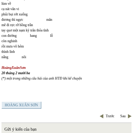
lùm về
cạ nát vân vi
phủi bụi rớt xuống
đương thì ngực mân
mê đi rực rỡ hồng trần
tay quơ một nạm kỳ trân thỏa tình
con đường hang lỗ
còn nghinh
rồi mưa vô hẻm
thình lình
nắng nôi
HoàngXuânSơn
20 tháng 2 mười ba
(*) một trong những câu hài của anh HTĐ khi kể chuyện
HOÀNG XUÂN SƠN
Trước
Sau
Gửi ý kiến của bạn