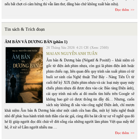
nếu bất chợt có cảm hứng thì vẫn làm thơ, đăng báo chứ không xuất bản nữa).
Đọc thêm
Tin sách & Trích đoạn
ÂM BẢN VÀ DƯƠNG BẢN (phần 1)
26 Tháng Sáu 2026
4:21 CH
(Xem: 2560)
MAI AN NGUYỄN ANH TUẤN
Âm bản & Dương bản (Négatif & Positif) – khái niệm có
gốc từ điện ảnh phim nhựa, còn gọi là phim điện ảnh hoặc
phim chiếu rạp, liên quan đến quy trình sản xuất phim có từ
buổi sơ sinh của Nghệ thuật Thứ Bảy - Nàng Tiên Út từ
cuối thế kỷ XIX (hiện phim nhựa và các loại máy quay máy
chiếu phim nhựa đã được đưa vào các Bảo tàng Điện ảnh),
cái quy trình mà nếu ai đó muốn tìm hiểu trên Google sẽ
không bao giờ có được thông tin đầy đủ… Nhưng, cuốn
sách này không đi sâu vào công nghệ Điện ảnh, chỉ mượn
khái niệm Âm bản & Dương bản như một cánh cửa ban đầu, một ký hiệu nghệ thuật
nhỏ để phác họa hành trình tinh thần của tác giả, cùng đôi ba lát cắt tự sự về nghề qua đó
hé lộ giúp người đọc đôi chút về đời sống của những người làm phim Việt qua mấy thế
hệ, ở xứ sở Lắm người nhiều ma …
Đọc thêm