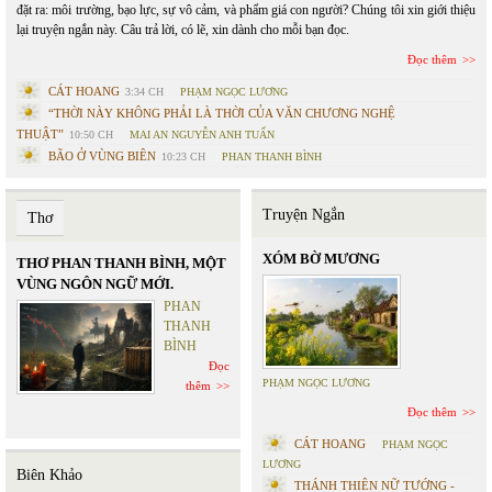
đặt ra: môi trường, bạo lực, sự vô cảm, và phẩm giá con người? Chúng tôi xin giới thiệu
lại truyện ngắn này. Câu trả lời, có lẽ, xin dành cho mỗi bạn đọc.
Đọc thêm
CÁT HOANG
3:34 CH
PHẠM NGỌC LƯƠNG
“THỜI NÀY KHÔNG PHẢI LÀ THỜI CỦA VĂN CHƯƠNG NGHỆ
THUẬT”
10:50 CH
MAI AN NGUYỄN ANH TUẤN
BÃO Ở VÙNG BIÊN
10:23 CH
PHAN THANH BÌNH
Truyện Ngắn
Thơ
XÓM BỜ MƯƠNG
THƠ PHAN THANH BÌNH, MỘT
VÙNG NGÔN NGỮ MỚI.
PHAN
THANH
BÌNH
Đọc
PHẠM NGỌC LƯƠNG
thêm
Đọc thêm
CÁT HOANG
PHẠM NGỌC
LƯƠNG
Biên Khảo
THÁNH THIÊN NỮ TƯỚNG -