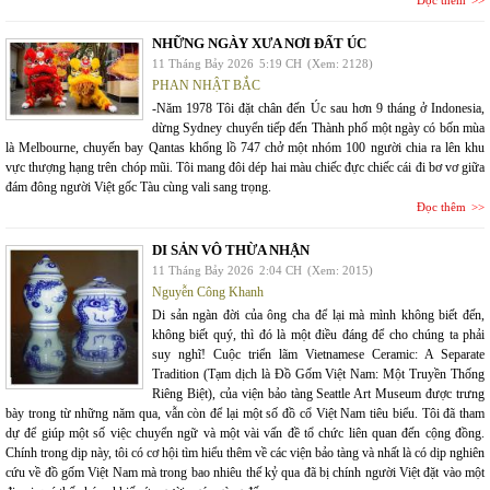
Đọc thêm
NHỮNG NGÀY XƯA NƠI ĐẤT ÚC
11 Tháng Bảy 2026
5:19 CH
(Xem: 2128)
PHAN NHẬT BẮC
-Năm 1978 Tôi đặt chân đến Úc sau hơn 9 tháng ở Indonesia,
dừng Sydney chuyển tiếp đến Thành phố một ngày có bốn mùa
là Melbourne, chuyến bay Qantas khổng lồ 747 chở một nhóm 100 người chia ra lên khu
vực thượng hạng trên chóp mũi. Tôi mang đôi dép hai màu chiếc đực chiếc cái đi bơ vơ giữa
đám đông người Việt gốc Tàu cùng vali sang trọng.
Đọc thêm
DI SẢN VÔ THỪA NHẬN
11 Tháng Bảy 2026
2:04 CH
(Xem: 2015)
Nguyễn Công Khanh
Di sản ngàn đời của ông cha để lại mà mình không biết đến,
không biết quý, thì đó là một điều đáng để cho chúng ta phải
suy nghĩ! Cuộc triển lãm Vietnamese Ceramic: A Separate
Tradition (Tạm dịch là Đồ Gốm Việt Nam: Một Truyền Thống
Riêng Biệt), của viện bảo tàng Seattle Art Museum được trưng
bày trong từ những năm qua, vẫn còn để lại một số đồ cổ Việt Nam tiêu biểu. Tôi đã tham
dự để giúp một số việc chuyển ngữ và một vài vấn đề tổ chức liên quan đến cộng đồng.
Chính trong dịp này, tôi có cơ hội tìm hiểu thêm về các viện bảo tàng và nhất là có dịp nghiên
cứu về đồ gốm Việt Nam mà trong bao nhiêu thế kỷ qua đã bị chính người Việt đặt vào một