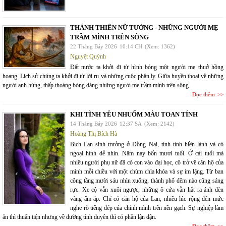
THÁNH THIÊN NỮ TƯỚNG - NHỮNG NGƯỜI MẸ
TRẦM MÌNH TRÊN SÔNG
22 Tháng Bảy 2026
10:14 CH
(Xem: 1362)
Nguyệt Quỳnh
Đất nước ta khởi đi từ hình bóng một người mẹ thuở hồng
hoang. Lịch sử chúng ta khởi đi từ lời ru và những cuộc phân ly. Giữa huyền thoại về những
người anh hùng, thấp thoáng bóng dáng những người mẹ trầm mình trên sông.
Đọc thêm
KHI TÌNH YÊU NHUỐM MÀU TOAN TÍNH
14 Tháng Bảy 2026
12:37 SA
(Xem: 2142)
Hoàng Thị Bích Hà
Bích Lan sinh trưởng ở Đồng Nai, tính tình hiền lành và có
ngoại hình dễ nhìn. Năm nay bốn mươi tuổi. Ở cái tuổi mà
nhiều người phụ nữ đã có con vào đại học, cô trở về căn hộ của
mình mỗi chiều với một chùm chìa khóa và sự im lặng. Từ ban
công tầng mười sáu nhìn xuống, thành phố đêm nào cũng sáng
rực. Xe cộ vẫn xuôi ngược, những ô cửa vẫn hắt ra ánh đèn
vàng ấm áp. Chỉ có căn hộ của Lan, nhiều lúc rộng đến mức
nghe rõ tiếng dép của chính mình trên nền gạch. Sự nghiệp làm
ăn thì thuận tiện nhưng về đường tình duyên thì có phần lận đận.