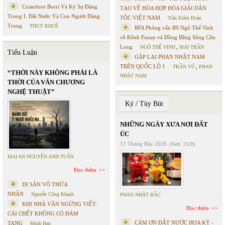
Cristoforo Borri Và Ký Sự Đàng
TẠO VỀ HÒA HỢP HÒA GIẢI DÂN
Trong I. Đất Nước Và Con Người Đàng
TỘC VIỆT NAM
Trần Kiêm Đoàn
Trong
THỤY KHUÊ
RFA Phỏng vấn BS Ngô Thế Vinh
về Kênh Funan và Đồng Bằng Sông Cửu
Long
NGÔ THẾ VINH
,
MAI TRẦN
Tiểu Luận
GẶP LẠI PHAN NHẬT NAM
TRÊN QUỐC LỘ 1
TRẦN VŨ
,
PHAN
“THỜI NÀY KHÔNG PHẢI LÀ
NHẬT NAM
THỜI CỦA VĂN CHƯƠNG
NGHỆ THUẬT”
Ký / Tùy Bút
NHỮNG NGÀY XƯA NƠI ĐẤT
ÚC
11 Tháng Bảy 2026
(Xem: 2128)
MAI AN NGUYỄN ANH TUẤN
Đọc thêm
DI SẢN VÔ THỪA
NHẬN
Nguyễn Công Khanh
PHAN NHẬT BẮC
KHI NHÀ VĂN NGỪNG VIẾT:
Đọc thêm
CÁI CHẾT KHÔNG CÓ ĐÁM
CÁM ƠN ĐẤT NƯỚC HOA KỲ -
TANG
Minh Hạo