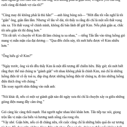
cuối cùng đã thành vợ của tôi?”
“Cũng may đó không phải là thù hằn!” —anh lúng búng nói— “Mới đầu tôi vẫn nghĩ là tôi
“giận” ông, giận lắm lắm. Nhưng về lâu về dài, tôi thấy ra rằng đó chỉ là một nỗi thất vọng
sâu xa. Tôi thất vọng về chính mình, không đủ bản lãnh để giữ Kim. Nếu phải giận ai, chắc
tôi nên giận tôi thì đúng hơn.”
“Tôi rất tiếc vì chuyện về Kim đã làm chúng ta xa nhau,” —tiếng Tấn lẫn vào từng luồng gió
mang vị mằn mặn của đại dương— “Qua đến chốn này, tôi mới hiểu được về Kim nhiều
hơn.”
“Ông hiểu gì về Kim?”
“Ngày trước, ông và tôi đều thấy Kim là một đối tượng để chiếm hữu. Bây giờ, tôi mới biết
rằng thực thể mà chúng ta “giành giật” với nhau không phải là chính Kim, mà chỉ là những
luồng điện từ cô ấy toả ra, đáp ứng được những luồng điện từ chúng ta, đi tìm những luồng
điện thích ứng với chúng.”
Tấn xoay người nhìn thẳng vào mắt anh:
“Nói khác đi, nếu có một sự giành giật nào đó ngày xưa thì chỉ là chuyện xảy ra giữa những
giòng điện mang đầy cảm ứng.”
Gió càng lúc càng thổi mạnh. Hai người nghe nhau khó khăn hơn. Tấn tiếp tục nói, giọng
trộn lẫn vị mặn của biển và hương tanh nồng của rong rêu.
“Vậy nhé. Giận hờn, nếu có đi chăng nữa, rốt cuộc cũng chỉ là những hiệu quả do sự tương