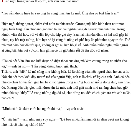
úc ngồi trong xe với Hiệp rồi, anh vẫn còn thắc mắc:
“Tôi vẫn không hiểu tại sao ông lại cùng nhận tin Lê mất. Ông đâu có biết hắn là ai.”
Hiệp ngồi thẳng người, chăm chú nhìn ra phía trước. Gương mặt hắn bình thản như một
ngày biển lặng. Lần chót anh gặp hắn là lúc hai người đang đi ngược phía với nhau trong
khuôn viên đại học, vội vã đến lớp cho kịp giờ dạy. Sau hai năm đại dịch, cả hai mới gặp lại
nhau, tay bắt mặt mừng, hứa hẹn sẽ lại cùng đi uống cà-phê hay ăn phở như ngày trước. Thế
mà một năm học đã trôi qua, không ai gọi ai, hẹn hò gì cả. Anh buồn buồn nghĩ, mỗi người
ai cũng bận bịu với vợ con, làm gì mà có thì giờ nhàn rỗi để tán dóc với nhau.
“Tôi có hỏi Văn làm sao biết được số điện thoại của ông mà kèm chung trong tin nhắn cho
tôi,” —anh lại nói— “Hắn cũng không buồn giải thích.”
Thật ra, anh “biết” Lê mà cũng như không biết. Lê là chồng của một người cháu họ của anh.
Nói chi tiết theo kiểu dây mơ rễ má của người Việt, anh ta là
cháu rể họ
của anh. Anh có đến
nhà cô cháu họ vài lần, gặp hai ba chục người trong những buổi ăn uống đông đúc, náo nhiệt
đó. Nhưng đến bây giờ, nhận được tin Lê mất, anh mới giật mình nhớ ra rằng chưa bao giờ
mình thật sự “thấy” Lê trong những dịp đó cả, chứ đừng nói đến có chuyện trò với anh ta lần
nào chưa.
“Mình có đi ăn đám cưới hai người đó mà,” —vợ anh nhắc.
“Ồ, vậy hả,” —anh nhíu mày suy nghĩ— “Đã bao nhiêu lần mình đi ăn đám cưới mà không
nhớ mặt cô dâu hay chú rể há.”