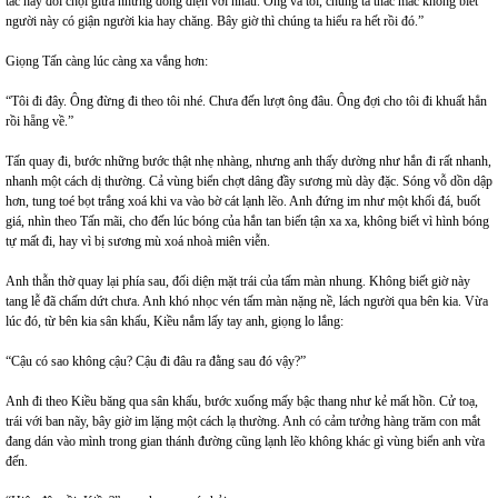
tác hay đối chọi giữa những dòng điện với nhau. Ông và tôi, chúng ta thắc mắc không biết
người này có giận người kia hay chăng. Bây giờ thì chúng ta hiểu ra hết rồi đó.”
Giọng Tấn càng lúc càng xa vắng hơn:
“Tôi đi đây. Ông đừng đi theo tôi nhé. Chưa đến lượt ông đâu. Ông đợi cho tôi đi khuất hẳn
rồi hẵng về.”
Tấn quay đi, bước những bước thật nhẹ nhàng, nhưng anh thấy dường như hắn đi rất nhanh,
nhanh một cách dị thường. Cả vùng biển chợt dâng đầy sương mù dày đặc. Sóng vỗ dồn dập
hơn, tung toé bọt trắng xoá khi va vào bờ cát lạnh lẽo. Anh đứng im như một khối đá, buốt
giá, nhìn theo Tấn mãi, cho đến lúc bóng của hắn tan biến tận xa xa, không biết vì hình bóng
tự mất đi, hay vì bị sương mù xoá nhoà miên viễn.
Anh thẫn thờ quay lại phía sau, đối diện mặt trái của tấm màn nhung. Không biết giờ này
tang lễ đã chấm dứt chưa. Anh khó nhọc vén tấm màn nặng nề, lách người qua bên kia. Vừa
lúc đó, từ bên kia sân khấu, Kiều nắm lấy tay anh, giọng lo lắng:
“Cậu có sao không cậu? Cậu đi đâu ra đằng sau đó vậy?”
Anh đi theo Kiều băng qua sân khấu, bước xuống mấy bậc thang như kẻ mất hồn. Cử toạ,
trái với ban nãy, bây giờ im lặng một cách lạ thường. Anh có cảm tưởng hàng trăm con mắt
đang dán vào mình trong gian thánh đường cũng lạnh lẽo không khác gì vùng biển anh vừa
đến.