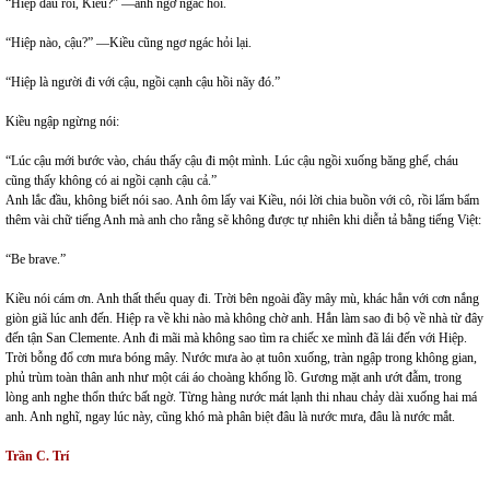
“Hiệp đâu rồi, Kiều?” —anh ngơ ngác hỏi.
“Hiệp nào, cậu?” —Kiều cũng ngơ ngác hỏi lại.
“Hiệp là người đi với cậu, ngồi cạnh cậu hồi nãy đó.”
Kiều ngập ngừng nói:
“Lúc cậu mới bước vào, cháu thấy cậu đi một mình. Lúc cậu ngồi xuống băng ghế, cháu
cũng thấy không có ai ngồi cạnh cậu cả.”
Anh lắc đầu, không biết nói sao. Anh ôm lấy vai Kiều, nói lời chia buồn với cô, rồi lẩm bẩm
thêm vài chữ tiếng Anh mà anh cho rằng sẽ không được tự nhiên khi diễn tả bằng tiếng Việt:
“Be brave.”
Kiều nói cám ơn. Anh thất thểu quay đi. Trời bên ngoài đầy mây mù, khác hẳn với cơn nắng
giòn giã lúc anh đến. Hiệp ra về khi nào mà không chờ anh. Hắn làm sao đi bộ về nhà từ đây
đến tận San Clemente. Anh đi mãi mà không sao tìm ra chiếc xe mình đã lái đến với Hiệp.
Trời bỗng đổ cơn mưa bóng mây. Nước mưa ào ạt tuôn xuống, tràn ngập trong không gian,
phủ trùm toàn thân anh như một cái áo choàng khổng lồ. Gương mặt anh ướt đẫm, trong
lòng anh nghe thổn thức bất ngờ. Từng hàng nước mát lạnh thi nhau chảy dài xuống hai má
anh. Anh nghĩ, ngay lúc này, cũng khó mà phân biệt đâu là nước mưa, đâu là nước mắt.
Trần C. Trí