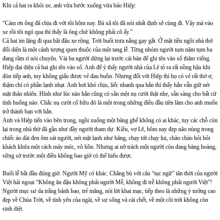
Khi cả hai ra khỏi xe, anh vừa bước xuống vừa bảo Hiệp:
“Cám ơn ông đã chịu đi với tôi hôm nay. Bà xã tôi đã nói nhất định sẽ cùng đi. Vậy mà vào
xe rồi tôi ngó qua thì thấy là ông chứ không phải cô ấy.”
Cả hai im lặng đi qua bãi đậu xe rộng. Trời buổi trưa nắng gay gắt. Ở mặt tiền ngôi nhà thờ
đối diện là một cảnh tượng quen thuộc của một tang lễ. Từng nhóm người tụm năm tụm ba
đang rầm rì nói chuyện. Vài ba người dừng lại trước cái bàn để ghi tên vào sổ thăm viếng.
Hiệp đại diện cả hai ghi tên vào sổ. Anh để ý thấy người nhà của Lê tỏ ra rất nồng hậu khi
đón tiếp anh, tuy không giấu được vẻ đau buồn. Nhưng đối với Hiệp thì họ có vẻ rất thờ ơ,
thậm chí có phần lạnh nhạt. Anh hơi khó chịu, liếc nhanh qua hắn thì thấy hắn vẫn giữ nét
mặt thản nhiên. Hình như lúc nào hắn cũng có sẵn một nụ cười thật nhẹ, sẵn sàng cho bất cứ
tình huống nào. Chắc nụ cười cố hữu đó là một trong những điều đầu tiên làm cho anh muốn
trở thành bạn với hắn.
Anh và Hiệp tiến vào bên trong, ngồi xuống một băng ghế không có ai khác, tuy các chỗ còn
lại trong nhà thờ đã gần như đầy người tham dự. Kiều, vợ Lê, hôm nay đẹp não nùng trong
chiếc áo dài đen ôm sát người, nét mặt lạnh như băng, chạy tới chạy lui, chào chào hỏi hỏi
khách khứa một cách máy móc, vô hồn. Nhưng ai nỡ trách một người còn đang bàng hoàng,
sững sờ trước một điều không bao giờ có thể hiểu được.
Buổi lễ bắt đầu đúng giờ. Người Mỹ có khác. Chẳng bù với câu “tục ngữ” tân thời của người
Việt hải ngoại “Không ăn đậu không phải người Mễ, không đi trễ không phải người Việt”!
Người mục sư da trắng bảnh bao, trẻ măng, nói lời khai mạc, tiếp theo là những ý tưởng cao
đẹp về Chúa Trời, về tình yêu của ngài, về sự sống và cái chết, về một cõi trời không còn
sinh diệt.