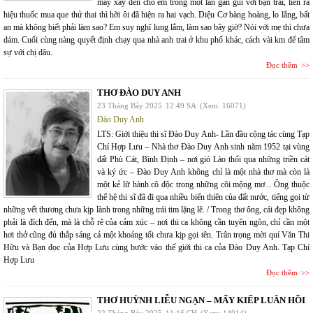
may xảy đến cho em trong một lần gần gũi với bạn trai, liền ra
hiệu thuốc mua que thử thai thì hỡi ôi đã hiện ra hai vạch. Diệu Cơ bàng hoàng, lo lắng, bất
an mà không biết phải làm sao? Em suy nghĩ lung lắm, làm sao bây giờ? Nói với mẹ thì chưa
dám. Cuối cùng nàng quyết định chạy qua nhà anh trai ở khu phố khác, cách vài km để tâm
sự với chị dâu.
Đọc thêm
THƠ ĐÀO DUY ANH
23 Tháng Bảy 2025
12:49 SA
(Xem: 16071)
Đào Duy Anh
LTS: Giới thiệu thi sĩ Đào Duy Anh- Lần đầu cộng tác cùng Tạp
Chí Hợp Lưu – Nhà thơ Đào Duy Anh sinh năm 1952 tại vùng
đất Phù Cát, Bình Định – nơi gió Lào thổi qua những triền cát
và ký ức – Đào Duy Anh không chỉ là một nhà thơ mà còn là
một kẻ lữ hành cô độc trong những cõi mộng mơ... Ông thuộc
thế hệ thi sĩ đã đi qua nhiều biến thiên của đất nước, tiếng gọi từ
những vết thương chưa kịp lành trong những trái tim lặng lẽ. / Trong thơ ông, cái đẹp không
phải là đích đến, mà là chỗ rẽ của cảm xúc – nơi thi ca không cần tuyên ngôn, chỉ cần một
hơi thở cũng đủ thắp sáng cả một khoảng tối chưa kịp gọi tên. Trân trọng mời quí Văn Thi
Hữu và Bạn đọc của Hợp Lưu cùng bước vào thế giới thi ca của Đào Duy Anh. Tạp Chí
Hợp Lưu
Đọc thêm
THƠ HUỲNH LIỄU NGẠN – MẤY KIẾP LUÂN HỒI
22 Tháng Bảy 2025
11:16 CH
(Xem: 14914)