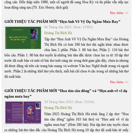
cộng sản. Đến thập niên 1980, một số người đã sang Hoa Kỳ và đa phần vẫn tiếp tục
hoạt động sáng tạo.(TS. Eric Henry, dịch giả)
Đọc thêm
GIỚI THIỆU TÁC PHẨM MỚI “Hẹn Anh Về Vỹ Dạ Ngắm Mưa Bay”
06 Tháng Sáu 2025
(Xem: 13392)
Hoàng Thị Bích Hà
Tập thơ “Hẹn Anh Về Vỹ Dạ Ngắm Mưa Bay” của Hoàng
Thị Bích Hà có hơn 180 bài thơ dài ngắn khác nhau được
chia làm 2 phần: Phần 1: 80 bài thơ, Phần 2: 116 bài thơ
bốn câu. Phần 1: 80 bài thơ tuyển là những bài tâm đắc được chọn lọc ra từ 10 tập thơ
trước đã xuất bản và một số bài thơ mới sáng tác trong thời gian gần đây, chưa in nhưng
đã được đăng tải trên các trang báo mạng và website Văn học Nghệ thuật trong và ngoài
nước. Phần 2 là những khổ thơ yêu thích, mỗi bài chỉ chon 4 câu trong số những bài thơ
đã xuất bản.
Đọc thêm
GIỚI THIỆU TÁC PHẨM MỚI “Hoa tím sầu đông” và “Hẹn anh về vĩ dạ
ngắm mưa bay”
29 Tháng Năm 2025
(Xem: 15216)
Hoàng Thị Bích Hà
Năm 2025 Hoàng Thị Bích Hà trình làng 2 tập thơ: “Hoa
tím sầu đông” (gồm 103 bài thơ) và “Hẹn anh về vĩ dạ
ngắm mưa bay” (Hơn 180 bài). Hai tập thơ này tuyển chọn
ra những bài thơ tâm đắc của Hoàng Thị Bích Hà trong 10 tập thơ đã xuất bản từ mấy