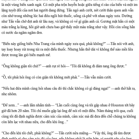
là một vùng biển xanh ngát. Có một pha trộn huyễn hoặc giữa tiếng rì rào của biển và một im
lặng tuyệt đối của nơi hai người đang đứng. Tấn ngó anh cười, nét cười thân quen anh vẫn
còn nhớ trong những lúc hai đứa ngồi hút thuốc, uống cà-phê với nhau ngày xưa. Dường
như Tấn vẫn chờ đợi anh từ lâu nay, và không có vẻ gì giận anh cả. Gương mặt hắn có một
màu trắng lạ lùng, hồi giờ anh chưa bao giờ thấy một màu trắng như vậy. Hồi còn sống hắn
có nước da ngăm ngăm đen.
“Biển này giống biển Nha Trang của mình ngày xưa quá, phải không?” —Tấn nói với anh,
tay loay hoay rút trong túi ra một điếu thuốc. Nhưng hắn thở dài vì không thể nào mồi lửa
được trong làn gió biển mạnh mẽ.
“Ông không giận tôi chứ?” —anh rụt rè hỏi— “Tôi đã không đi đám tang ông được.”
“Ồ, tôi phải hỏi ông có còn giận tôi không mới phải.” —Tấn vẫn mỉm cười.
“Nếu hai đứa mình cùng hỏi nhau câu đó thì chắc không có gì đáng ngại!” —anh thở hắt ra,
nhẹ nhõm.
“Để xem...” —anh lẩm nhẩm tính— “Lần cuối cùng ông và tôi gặp nhau ở Houston tới bây
giờ đã hơn 20 năm. Tôi chỉ muốn gặp lại ông để nói rõ một điều. Năm tháng trôi qua, cuối
cùng tôi đã định nghĩa được cảm xúc của mình, cảm xúc mà đã đưa đến chỗ chúng ta không
còn liên lạc với nhau nữa, cho đến khi ông...”
“Cho đến khi tôi chết, phải không?” —Tấn cười nửa miệng— “Vậy thì, ông đã tìm được
định nghĩa gì cho cảm xúc đó của ông, nếu không phải là giận hờn, vì người yêu của ông