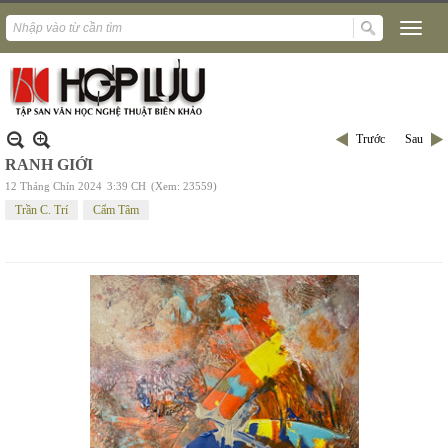
Trước
Sau
RANH GIỚI
12 Tháng Chín 2024
3:39 CH
(Xem: 23559)
Trần C. Trí
Cẩm Tâm