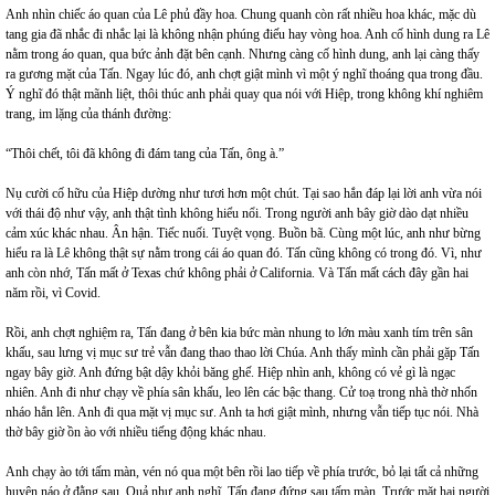
Anh nhìn chiếc áo quan của Lê phủ đầy hoa. Chung quanh còn rất nhiều hoa khác, mặc dù
tang gia đã nhắc đi nhắc lại là không nhận phúng điếu hay vòng hoa. Anh cố hình dung ra Lê
nằm trong áo quan, qua bức ảnh đặt bên cạnh. Nhưng càng cố hình dung, anh lại càng thấy
ra gương mặt của Tấn. Ngay lúc đó, anh chợt giật mình vì một ý nghĩ thoáng qua trong đầu.
Ý nghĩ đó thật mãnh liệt, thôi thúc anh phải quay qua nói với Hiệp, trong không khí nghiêm
trang, im lặng của thánh đường:
“Thôi chết, tôi đã không đi đám tang của Tấn, ông à.”
Nụ cười cố hữu của Hiệp dường như tươi hơn một chút. Tại sao hắn đáp lại lời anh vừa nói
với thái độ như vậy, anh thật tình không hiểu nổi. Trong người anh bây giờ dào dạt nhiều
cảm xúc khác nhau. Ân hận. Tiếc nuối. Tuyệt vọng. Buồn bã. Cùng một lúc, anh như bừng
hiểu ra là Lê không thật sự nằm trong cái áo quan đó. Tấn cũng không có trong đó. Vì, như
anh còn nhớ, Tấn mất ở Texas chứ không phải ở California. Và Tấn mất cách đây gần hai
năm rồi, vì Covid.
Rồi, anh chợt nghiệm ra, Tấn đang ở bên kia bức màn nhung to lớn màu xanh tím trên sân
khấu, sau lưng vị mục sư trẻ vẫn đang thao thao lời Chúa. Anh thấy mình cần phải gặp Tấn
ngay bây giờ. Anh đứng bật dậy khỏi băng ghế. Hiệp nhìn anh, không có vẻ gì là ngạc
nhiên. Anh đi như chạy về phía sân khấu, leo lên các bậc thang. Cử toạ trong nhà thờ nhốn
nháo hẳn lên. Anh đi qua mặt vị mục sư. Anh ta hơi giật mình, nhưng vẫn tiếp tục nói. Nhà
thờ bây giờ ồn ào với nhiều tiếng động khác nhau.
Anh chạy ào tới tấm màn, vén nó qua một bên rồi lao tiếp về phía trước, bỏ lại tất cả những
huyên náo ở đằng sau. Quả như anh nghĩ, Tấn đang đứng sau tấm màn. Trước mặt hai người