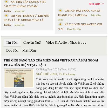
KHI NHÀ VĂN NGỪNG VIẾT:
Đọc thêm
CÁI CHẾT KHÔNG CÓ ĐÁM
CÁM ƠN ĐẤT NƯỚC HOA KỲ -
TANG
Minh Hạo
THANK YOU, AMERICA
Trần Kiêm
Việt Nam- THÁNG TƯ: KHI MỘT
Đoàn
NGÀY LÀ LỄ, NHƯNG CŨNG LÀ
KỂ CHUYỆN FIFA WORLD CUP
TANG
Minh Hạo
2026
Phan Tấn Uẩn
Tin Sách
Chuyển Ngữ
Video & Audio : Nhạc & . . .
Đọc Sách - Mạn Đàm
THẾ GIỚI SÁNG TẠO CỦA MIỀN NAM VIỆT NAM VÀ HẢI NGOẠI
1954 – ĐẾN HIỆN TẠI – TẬP 1
13 Tháng Tám 2025
(Xem: 12053)
NGÔ THẾ VINH
,
TS Eric Henry
Cuốn sách này là bản dịch tuyển tập những bút ký cá nhân,
văn học và báo chí về các nhân vật Việt Nam đã có những
đóng góp đáng kể cho văn học, nghệ thuật và khoa học.
Đây là một nguồn tư liệu phong phú về lịch sử xã hội, văn hóa và chính trị của miền
Nam Việt Nam, đồng thời khắc họa sự nghiệp của từng nhân vật. Phần lớn những người
được đề cập nổi bật trong giai đoạn 1954 – 1975. Sau khi miền Nam thất thủ vào tay lực
lượng miền Bắc năm 1975, hầu hết họ đều bị giam giữ nhiều năm trong các trại cải tạo