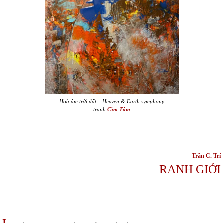
Hoà âm trời đất – Heaven & Earth symphony
tranh
Cẩm Tâm
Trần C. T
rí
RANH GIỚI
L