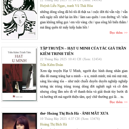
Huỳnh Liễu Ngạn
,
tranh Vũ Thái Hòa
những dòng sông đã bỏ tôi đi thật xa / cuộc đời thì vẫn vậy / vẫn
mỗi ngày nỗi nhớ lại ùn lên / làm sao quên / con đường về / trần
gian không tiếng gọi / em vội vàng chi / qua sông hồ biển thẳm /
mà lãng quên từ mấy kiếp luân hồi /
Đọc thêm
TẬP TRUYỆN – HẠT U MINH CỦA TÁC GIẢ TRẦN
KIÊM TRINH TIÊN
22 Tháng Bảy 2025
10:41 CH
(Xem: 12454)
Trần Kiêm Đoàn
Xem tập truyện Hạt U Minh, người đọc hình dung nhân gian
đâu đó mang tràng hạt u minh – u u, minh minh; mù mù mịt mịt,
sáng lòa sáng tỏa – như một chuỗi duyên duyên nghiệp nghiệp
tương tác trùng trùng trong dòng đời nghiệt ngã và cô đơn
nhưng cũng lắm nẻo đi về thanh thỏa và giải thoát tùy bước đi
và hướng tới mà người thiện tâm, quý chữ thường gọi là… tu.
Đọc thêm
thơ- Hoàng Thị Bích Hà - ÁNH MẮT XƯA
10 Tháng Bảy 2025
4:37 CH
(Xem: 13476)
Hoàng Thị Bích Hà