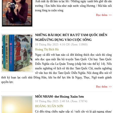
Ánh mắt ấy đã làm ta lạc lối / Những ngày xanh bên ghế đá sân
trường / Em hiền hòa như mặt nước sông Hương / Mà bão nổi
trong lòng ta cuộn sóng
Đọc thêm
NHỮNG BÀI HỌC RÚT RA TỪ TAM QUỐC DIỄN
NGHĨA ỨNG DỤNG VÀO CUỘC SỐNG
10 Tháng Bảy 2025
4:16 CH
(Xem: 11860)
Hoàng Thị Bích Hà
Ngay cả đối với bạn nào cả đời không thích đọc sách thì cũng
nên đọc qua một lần bộ truyện Tam Quốc Chí hay Tam Quốc
Diễn Nghĩa của La Quán Trung (chấp bút vào thế kỷ 14). Nếu
muốn nghiêng về lịch sử thì đọc Tam Quốc Chí, muốn nghiêng
về văn học thì đọc Tam Quốc Diễn Nghĩa. Nội dung đều nói về
thời kỳ loạn lạc cuối nhà Đông Hán, khi ba thế lực lớn là Ngụy, Thục, Ngô tranh giành
quyền lực.
Đọc thêm
MÔI NHAM- thơ Hoàng Xuân Sơn
10 Tháng Bảy 2025
2:40 SA
(Xem: 17074)
HOÀNG XUÂN SƠN
Có đến rừng chiều nghe xấp xỉ / tuổi cây và lá già ngang nhau/