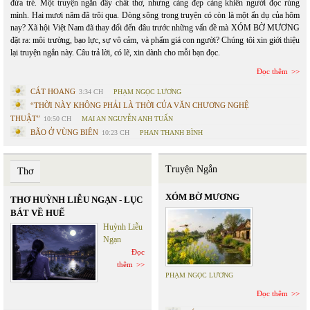
đứa trẻ. Một truyện ngắn đầy chất thơ, nhưng càng đẹp càng khiến người đọc rùng
mình. Hai mươi năm đã trôi qua. Dòng sông trong truyện có còn là một ẩn dụ của hôm
nay? Xã hội Việt Nam đã thay đổi đến đâu trước những vấn đề mà XÓM BỜ MƯƠNG
đặt ra: môi trường, bạo lực, sự vô cảm, và phẩm giá con người? Chúng tôi xin giới thiệu
lại truyện ngắn này. Câu trả lời, có lẽ, xin dành cho mỗi bạn đọc.
Đọc thêm
CÁT HOANG
3:34 CH
PHẠM NGỌC LƯƠNG
“THỜI NÀY KHÔNG PHẢI LÀ THỜI CỦA VĂN CHƯƠNG NGHỆ
THUẬT”
10:50 CH
MAI AN NGUYỄN ANH TUẤN
BÃO Ở VÙNG BIÊN
10:23 CH
PHAN THANH BÌNH
Truyện Ngắn
Thơ
XÓM BỜ MƯƠNG
THƠ HUỲNH LIỄU NGẠN - LỤC
BÁT VỀ HUẾ
Huỳnh Liễu
Ngạn
Đọc
thêm
PHẠM NGỌC LƯƠNG
Đọc thêm