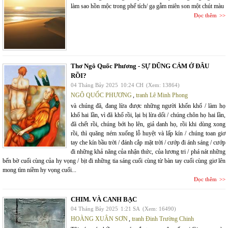
làm sao hồn mộc trong phế tích/ gạ gẫm miên son một chút màu
Đọc thêm
Thơ Ngô Quốc Phương - SỰ DŨNG CẢM Ở ĐÂU
RỒI?
04 Tháng Bảy 2025
10:24 CH
(Xem: 13864)
NGÔ QUỐC PHƯƠNG
,
tranh Lê Minh Phong
và chúng đã, đang lừa được những người khốn khổ / làm họ
khổ hai lần, vì đã khổ rồi, lại bị lừa dối / chúng chôn họ hai lần,
đã chết rồi, chúng bới họ lên, giả danh họ, rồi khi dùng xong
rồi, thì quăng ném xuống lỗ huyệt và lấp kín / chúng toan giơ
tay che kín bầu trời / đánh cắp mặt trời / cướp đi ánh sáng / cướp
đi những khả năng của nhận thức, của lương tri / phá nát những
bến bờ cuối cùng của hy vọng / bịt đi những tia sáng cuối cùng từ bàn tay cuối cùng giơ lên
mong tìm niềm hy vọng cuối...
Đọc thêm
CHIM. VÀ CANH BẠC
04 Tháng Bảy 2025
1:21 SA
(Xem: 16490)
HOÀNG XUÂN SƠN
,
tranh Đinh Trường Chinh