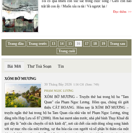
Tôi có quá nhiều con súc sắc trong cuộc sống / Gieo con nào
trật lất con ấy / Muốn xỉu ra tài / Và ngược lại /
Đọc thêm
Trang đầu
Trang trước
13
14
15
16
17
18
19
Trang sau
Trang cuối
Bài Mới
Thư Toà Soạn
Tin
XÓM BỜ MƯƠNG
30 Tháng Bảy 2026
1:56 CH
(Xem: 749)
PHẠM NGỌC LƯƠNG
XÓM BỜ MƯƠNG – Truyện thứ hai trong bộ ba "Tam
Quan" của Phạm Ngọc Lương. Hôm qua, chúng tôi giới
thiệu CÁT HOANG. Hôm nay là XÓM BỜ MƯƠNG –
truyện ngắn thứ hai trong bộ ba Tam Quan của nhà văn trẻ Phạm Ngọc Lương, từng
đăng trên Hợp Lưu số 87 (2006). Hơn hai mươi năm trước, nhà phê bình Thụy Khuê đã
gọi đây là "một câu chuyện cổ tích kinh dị", nơi cái chết của một dòng sông song hành
với sự mục rữa của môi trường, sự tha hóa của con người và số phận bi thảm của một