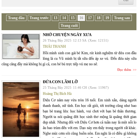
Trang đầu
Trang trước
13
14
15
16
17
18
19
Trang sau
Trang cuối
NHỚ CHUYỆN NGÀY XƯA
26 Tháng Bảy 2025
12:13 SA
(Xem: 12151)
THÁI THANH
Hồi mình sinh con gái bé Kim, rút kinh nghiệm từ đứa con đầu
lòng là cu Vũ mình bị tắt sữa đến áp xe vú. Đến đứa này sữa
cũng căng đầy mà không bị gì cả, con bé bú trực tiếp vú mẹ no nê.
Đọc thêm
ĐỨA CON LẦM LỠ
25 Tháng Bảy 2025
11:46 CH
(Xem: 11967)
Hoàng Thị Bích Hà
Diệu Cơ năm nay vừa tròn 16 tuổi. Em xinh xắn, dáng người
thanh thanh, nữ tính. Em học rất giỏi, tới trường cũng như bao
bạn bè trang lứa: học hành, vui chơi với bạn bè thân thương.
Người ta nói quãng đời học sinh thơ mộng là quãng thời gian
đẹp nhất. Nhưng đối với Diệu Cơ hơn cả tuần nay là một nỗi lo
âu bao trùm đến với em. Dạo này em thấy trong người rất khác.
Nghe mùi cơm sôi cũng buồn nôn. Em nghi là có điều gì không