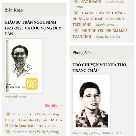
CÁT HOANG
PHẠM NGỌC
LƯƠNG
Biên Khảo
THÁNH THIÊN NỮ TƯỚNG -
NHỮNG NGƯỜI MẸ TRẦM MÌNH
GIÁO SƯ TRẦN NGỌC NINH
TRÊN SÔNG
Nguyệt Quỳnh
1923 -2025 VÀ ƯỚC VỌNG DUY
KHI TÌNH YÊU NHUỐM MÀU
TÂN
TOAN TÍNH
Hoàng Thị Bích Hà
Phỏng Vấn
TRÒ CHUYỆN VỚI NHÀ THƠ
TRANG CHÂU
NGÔ THẾ VINH
Đọc thêm
Cristoforo Borri Và Ký Sự Đàng
Trong Iii. Quan Khám Lý Trần Đức Hòa
Và Cơ Sở Nước Mặn
THỤY KHUÊ
Cristoforo Borri Và Ký Sự Đàng
Trần Thị Nguyệt Mai
,
TRANG CHÂU