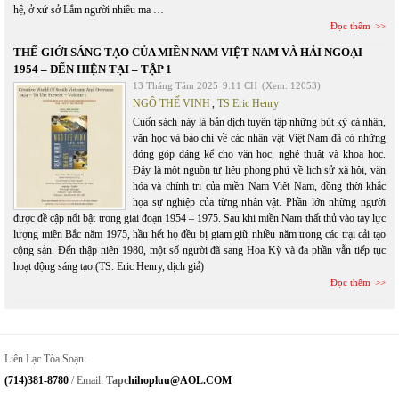
hệ, ở xứ sở Lắm người nhiều ma …
Đọc thêm
THẾ GIỚI SÁNG TẠO CỦA MIỀN NAM VIỆT NAM VÀ HẢI NGOẠI
1954 – ĐẾN HIỆN TẠI – TẬP 1
13 Tháng Tám 2025
9:11 CH
(Xem: 12053)
NGÔ THẾ VINH
,
TS Eric Henry
Cuốn sách này là bản dịch tuyển tập những bút ký cá nhân,
văn học và báo chí về các nhân vật Việt Nam đã có những
đóng góp đáng kể cho văn học, nghệ thuật và khoa học.
Đây là một nguồn tư liệu phong phú về lịch sử xã hội, văn
hóa và chính trị của miền Nam Việt Nam, đồng thời khắc
họa sự nghiệp của từng nhân vật. Phần lớn những người
được đề cập nổi bật trong giai đoạn 1954 – 1975. Sau khi miền Nam thất thủ vào tay lực
lượng miền Bắc năm 1975, hầu hết họ đều bị giam giữ nhiều năm trong các trại cải tạo
cộng sản. Đến thập niên 1980, một số người đã sang Hoa Kỳ và đa phần vẫn tiếp tục
hoạt động sáng tạo.(TS. Eric Henry, dịch giả)
Đọc thêm
Liên Lạc Tòa Soạn:
(714)381-8780
/ Email:
Tapc
Hihopluu@AOL.COM