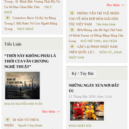
Trong - II. Minh Đức Vương Thái Phi Và
Đọc thêm
Cơ Sở Đạo Chúa Đầu Tiên
THỤY
KHUÊ
PHỎNG VẤN TRÍ TUỆ NHÂN
Cristoforo Borri Và Ký Sự Đàng
TẠO VỀ HÒA HỢP HÒA GIẢI DÂN
Trong I. Đất Nước Và Con Người Đàng
TỘC VIỆT NAM
Trần Kiêm Đoàn
Trong
THỤY KHUÊ
RFA Phỏng vấn BS Ngô Thế Vinh
về Kênh Funan và Đồng Bằng Sông Cửu
Long
NGÔ THẾ VINH
,
MAI TRẦN
Tiểu Luận
GẶP LẠI PHAN NHẬT NAM
TRÊN QUỐC LỘ 1
TRẦN VŨ
,
PHAN
“THỜI NÀY KHÔNG PHẢI LÀ
NHẬT NAM
THỜI CỦA VĂN CHƯƠNG
NGHỆ THUẬT”
Ký / Tùy Bút
NHỮNG NGÀY XƯA NƠI ĐẤT
ÚC
11 Tháng Bảy 2026
(Xem: 2116)
MAI AN NGUYỄN ANH TUẤN
Đọc thêm
DI SẢN VÔ THỪA
NHẬN
Nguyễn Công Khanh
PHAN NHẬT BẮC