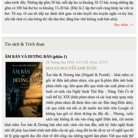
năm trước đây. Những tập gồm 50 bài, mỗi tập lọc ra khoảng 10-15 bài, trong những tập
gồm có 100 bài thơ lọc ra khoảng 15-20 bài. (Đây là 2 tập thơ cuối cùng khép lại việc in
thơ. Từ nay về sau tôi tiếp tục dành thời gian và tâm huyết cho truyện ngắn và tùy bút,
nếu bất chợt có cảm hứng thì vẫn làm thơ, đăng báo chứ không xuất bản nữa).
Đọc thêm
Tin sách & Trích đoạn
ÂM BẢN VÀ DƯƠNG BẢN (phần 1)
26 Tháng Sáu 2026
4:21 CH
(Xem: 2557)
MAI AN NGUYỄN ANH TUẤN
Âm bản & Dương bản (Négatif & Positif) – khái niệm có
gốc từ điện ảnh phim nhựa, còn gọi là phim điện ảnh hoặc
phim chiếu rạp, liên quan đến quy trình sản xuất phim có từ
buổi sơ sinh của Nghệ thuật Thứ Bảy - Nàng Tiên Út từ
cuối thế kỷ XIX (hiện phim nhựa và các loại máy quay máy
chiếu phim nhựa đã được đưa vào các Bảo tàng Điện ảnh),
cái quy trình mà nếu ai đó muốn tìm hiểu trên Google sẽ
không bao giờ có được thông tin đầy đủ… Nhưng, cuốn
sách này không đi sâu vào công nghệ Điện ảnh, chỉ mượn
khái niệm Âm bản & Dương bản như một cánh cửa ban đầu, một ký hiệu nghệ thuật
nhỏ để phác họa hành trình tinh thần của tác giả, cùng đôi ba lát cắt tự sự về nghề qua đó
hé lộ giúp người đọc đôi chút về đời sống của những người làm phim Việt qua mấy thế