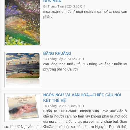
BỐN MÙA
04 Tháng Tám 2023
3:26 CH
mùa xuân/ em đến/ ngại ngần/ mùa hè/ ta ngủ/ căn
phần/
BÂNG KHUÂNG
13 Tháng Bảy 2023
5:38 CH
con lòng tong nhỏ / trôi đi / bâng khuâng / buồn lại
phương phi / giữa trời
NGÔN NGỮ VÀ VĂN HOÁ—CHIẾC CẦU NỐI
KẾT THẾ HỆ
18 Tháng Ba 2022
10:50 CH
Cuốn To Our Grand Children with Love độc đáo ở
chỗ là người cầm nó trên tay không phải là một độc
giả mà chính là đồng tác giả với hai vị chấp bút: Giáo
sư tiến sĩ Nguyễn-Lâm KimOanh và luật sư tiến sĩ Lưu Nguyễn Đạt. Vì thế,