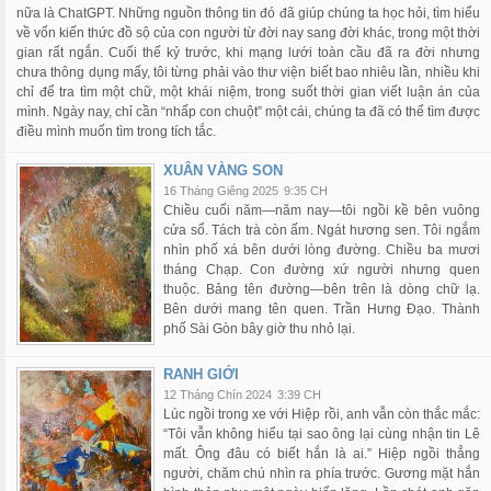
nữa là ChatGPT. Những nguồn thông tin đó đã giúp chúng ta học hỏi, tìm hiểu
về vốn kiến thức đồ sộ của con người từ đời nay sang đời khác, trong một thời
gian rất ngắn. Cuối thế kỷ trước, khi mạng lưới toàn cầu đã ra đời nhưng
chưa thông dụng mấy, tôi từng phải vào thư viện biết bao nhiêu lần, nhiều khi
chỉ để tra tìm một chữ, một khái niệm, trong suốt thời gian viết luận án của
mình. Ngày nay, chỉ cần “nhấp con chuột” một cái, chúng ta đã có thể tìm được
điều mình muốn tìm trong tích tắc.
XUÂN VÀNG SON
16 Tháng Giêng 2025
9:35 CH
Chiều cuối năm—năm nay—tôi ngồi kề bên vuông
cửa sổ. Tách trà còn ấm. Ngát hương sen. Tôi ngắm
nhìn phố xá bên dưới lòng đường. Chiều ba mươi
tháng Chạp. Con đường xứ người nhưng quen
thuộc. Bảng tên đường—bên trên là dòng chữ lạ.
Bên dưới mang tên quen. Trần Hưng Đạo. Thành
phố Sài Gòn bây giờ thu nhỏ lại.
RANH GIỚI
12 Tháng Chín 2024
3:39 CH
Lúc ngồi trong xe với Hiệp rồi, anh vẫn còn thắc mắc:
“Tôi vẫn không hiểu tại sao ông lại cùng nhận tin Lê
mất. Ông đâu có biết hắn là ai.” Hiệp ngồi thẳng
người, chăm chú nhìn ra phía trước. Gương mặt hắn