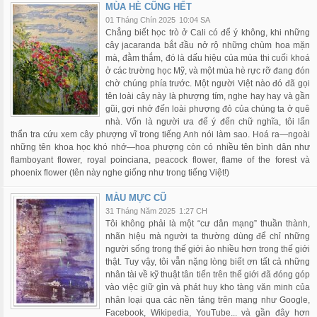
MÙA HÈ CŨNG HẾT
01 Tháng Chín 2025
10:04 SA
Chẳng biết học trò ở Cali có để ý không, khi những
cây jacaranda bắt đầu nở rộ những chùm hoa mặn
mà, đằm thắm, đó là dấu hiệu của mùa thi cuối khoá
ở các trường học Mỹ, và một mùa hè rực rỡ đang đón
chờ chúng phía trước. Một người Việt nào đó đã gọi
tên loài cây này là phượng tím, nghe hay hay và gần
gũi, gợi nhớ đến loài phượng đỏ của chúng ta ở quê
nhà. Vốn là người ưa để ý đến chữ nghĩa, tôi lẩn
thẩn tra cứu xem cây phượng vĩ trong tiếng Anh nói làm sao. Hoá ra—ngoài
những tên khoa học khó nhớ—hoa phượng còn có nhiều tên bình dân như
flamboyant flower, royal poinciana, peacock flower, flame of the forest và
phoenix flower (tên này nghe giống như trong tiếng Việt!)
MÀU MỰC CŨ
31 Tháng Năm 2025
1:27 CH
Tôi không phải là một “cư dân mạng” thuần thành,
nhãn hiệu mà người ta thường dùng để chỉ những
người sống trong thế giới ảo nhiều hơn trong thế giới
thật. Tuy vậy, tôi vẫn nặng lòng biết ơn tất cả những
nhân tài về kỹ thuật tân tiến trên thế giới đã đóng góp
vào việc giữ gìn và phát huy kho tàng văn minh của
nhân loại qua các nền tảng trên mạng như Google,
Facebook, Wikipedia, YouTube... và gần đây hơn