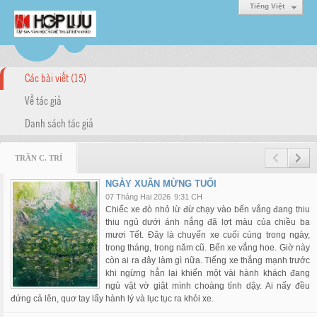
Tiếng Việt
Các bài viết (15)
Về tác giả
Danh sách tác giả
TRẦN C. TRÍ
NGÀY XUÂN MỪNG TUỔI
07 Tháng Hai 2026
9:31 CH
Chiếc xe đò nhỏ lừ đừ chạy vào bến vắng đang thiu
thiu ngủ dưới ánh nắng đã lợt màu của chiều ba
mươi Tết. Đây là chuyến xe cuối cùng trong ngày,
trong tháng, trong năm cũ. Bến xe vắng hoe. Giờ này
còn ai ra đây làm gì nữa. Tiếng xe thắng mạnh trước
khi ngừng hẳn lại khiến một vài hành khách đang
ngủ vật vờ giật mình choàng tỉnh dậy. Ai nấy đều
đứng cả lên, quơ tay lấy hành lý và lục tục ra khỏi xe.