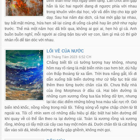
bình thản như một ngày biển lặng. Lần chót anh gặp
hắn là lúc hai người đang đi ngược phía với nhau
trong khuôn viên đại học, vội vã đến lớp cho kịp giờ
dạy. Sau hai năm đại dịch, cả hai mới gặp lại nhau,
tay bắt mặt mừng, hứa hẹn sẽ lại cùng đi uống cà-phê hay ăn phở như ngày
trước. Thế mà một năm học đã trôi qua, không ai gọi ai, hẹn hò gì cả. Anh
buồn buồn nghĩ, mỗi người ai cũng bận bịu với vợ con, làm gì mà có thì giờ
nhàn rỗi để tán dóc với nhau.
LỐI VỀ CỦA NƯỚC
15 Tháng Tám 2023
6:52 CH
Chẳng biết tôi có tưởng tượng hay không, nhưng
hôm nay rõ ràng là mặt biển nhìn cao hơn bờ, dù hãy
còn thấp thoáng từ xa lắm. Trời trưa nắng gắt, lối đi
dẫn xuống bãi biển dường như cứ tiếp tục trải dài
thêm theo từng bước chân của tôi. Chưa thấy nhà
của ông Morpheus ở đâu cả. Hai bên đường là
những cụm xương rồng tua tủa trông dữ tợn, nhưng
lại lác đác điểm những bông hoa màu sắc rực rỡ. Gió
biển khô khốc, nồng nồng trong mũi tôi. Tiếng sóng vỗ nghe chập chờn từ tít
ngoài xa. Tôi cố nhìn xem có những dấu hiệu gì đặc biệt hai bên đường để
khi quay về có thể lần theo ra lại đường cái. Toàn là xương rồng và xương
rồng, không có lấy một cái cây cao hay một mỏm đá. Dưới chân tôi là cát trắng
lẫn vào sỏi đá, khiến đường đi thấy gập ghềnh, không mời gọi.