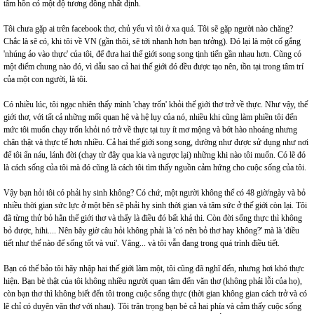
tâm hồn có một độ tương đồng nhất định.
Tôi chưa gặp ai trên facebook thơ, chủ yếu vì tôi ở xa quá. Tôi sẽ gặp người nào chăng?
Chắc là sẽ có, khi tôi về VN (gần thôi, sẽ tới nhanh hơn bạn tưởng). Đó lại là một cố gắng
'nhúng ảo vào thực' của tôi, để đưa hai thế giới song song tịnh tiến gần nhau hơn. Cũng có
một điểm chung nào đó, vì dẫu sao cả hai thế giới đó đều được tạo nên, tồn tại trong tâm trí
của một con người, là tôi.
Có nhiều lúc, tôi ngạc nhiên thấy mình 'chạy trốn' khỏi thế giới thơ trở về thực. Như vậy, thế
giới thơ, với tất cả những mối quan hệ và hệ lụy của nó, nhiều khi cũng làm phiền tôi đến
mức tôi muốn chạy trốn khỏi nó trở về thực tại tuy ít mơ mộng và bớt hào nhoáng nhưng
chân thật và thực tế hơn nhiều. Cả hai thế giới song song, dường như được sử dụng như nơi
để tôi ẩn náu, lánh đời (chạy từ đây qua kia và ngược lại) những khi nào tôi muốn. Có lẽ đó
là cách sống của tôi mà đó cũng là cách tôi tìm thấy nguồn cảm hứng cho cuộc sống của tôi.
Vậy bạn hỏi tôi có phải hy sinh không? Có chứ, một người không thể có 48 giờ/ngày và bỏ
nhiều thời gian sức lực ở một bên sẽ phải hy sinh thời gian và tâm sức ở thế giới còn lại. Tôi
đã từng thử bỏ hẳn thế giới thơ và thấy là điều đó bất khả thi. Còn đời sống thực thì không
bỏ được, hihi.... Nên bây giờ câu hỏi không phải là 'có nên bỏ thơ hay không?' mà là 'điều
tiết như thế nào để sống tốt và vui'. Vâng... và tôi vẫn đang trong quá trình điều tiết.
Bạn có thể bảo tôi hãy nhập hai thế giới làm một, tôi cũng đã nghĩ đến, nhưng hơi khó thực
hiện. Bạn bè thật của tôi không nhiều người quan tâm đến văn thơ (không phải lỗi của họ),
còn bạn thơ thì không biết đến tôi trong cuộc sống thực (thời gian không gian cách trở và có
lẽ chỉ có duyên văn thơ với nhau). Tôi trân trọng bạn bè cả hai phía và cảm thấy cuộc sống