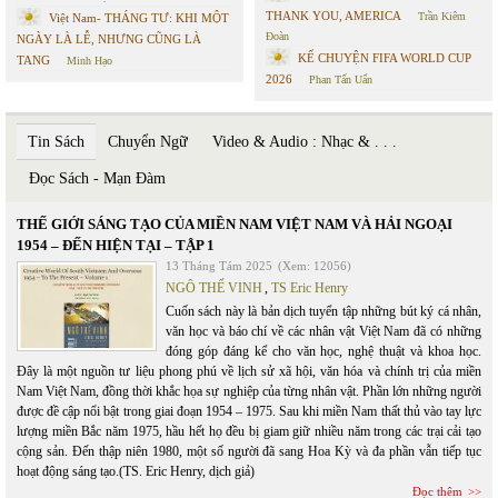
THANK YOU, AMERICA
Trần Kiêm
Việt Nam- THÁNG TƯ: KHI MỘT
Đoàn
NGÀY LÀ LỄ, NHƯNG CŨNG LÀ
KỂ CHUYỆN FIFA WORLD CUP
TANG
Minh Hạo
2026
Phan Tấn Uẩn
Tin Sách
Chuyển Ngữ
Video & Audio : Nhạc & . . .
Đọc Sách - Mạn Đàm
THẾ GIỚI SÁNG TẠO CỦA MIỀN NAM VIỆT NAM VÀ HẢI NGOẠI
1954 – ĐẾN HIỆN TẠI – TẬP 1
13 Tháng Tám 2025
(Xem: 12056)
NGÔ THẾ VINH
,
TS Eric Henry
Cuốn sách này là bản dịch tuyển tập những bút ký cá nhân,
văn học và báo chí về các nhân vật Việt Nam đã có những
đóng góp đáng kể cho văn học, nghệ thuật và khoa học.
Đây là một nguồn tư liệu phong phú về lịch sử xã hội, văn hóa và chính trị của miền
Nam Việt Nam, đồng thời khắc họa sự nghiệp của từng nhân vật. Phần lớn những người
được đề cập nổi bật trong giai đoạn 1954 – 1975. Sau khi miền Nam thất thủ vào tay lực
lượng miền Bắc năm 1975, hầu hết họ đều bị giam giữ nhiều năm trong các trại cải tạo
cộng sản. Đến thập niên 1980, một số người đã sang Hoa Kỳ và đa phần vẫn tiếp tục
hoạt động sáng tạo.(TS. Eric Henry, dịch giả)
Đọc thêm