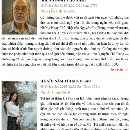
NHỮNG NGÀY CHỦ NHẬT
18 Tháng Sáu 2026
2:22 CH
(Xem: 3758)
NGUYỄN CHÍ TRUNG
Có những bài thơ được viết ra để xuất bản ngay. Có những bài
thơ lại chọn cách ngủ yên rất lâu trong ngăn kéo thời gian.
Những Ngày Chủ Nhật của Nguyễn Chí Trung thuộc về trường
hợp thứ hai. Được viết từ năm 2000, bài trường thi này phải đợi
đến 26 năm sau mới đến với bạn đọc Hợp Lưu. Trong quãng lặng dài ấy, thời gian đã đổi
thay nhiều điều, nhưng những câu hỏi mà thi sĩ đặt ra về nỗi buồn, sự hiện hữu, ký ức, cô
đơn và hành trình làm người dường như vẫn còn nguyên tính thời sự. Chúng tôi xin giới
thiệu tác phẩm như một món quà nhỏ gửi đến những độc giả yêu thơ Nguyễn Chí Trung —
những người vẫn tin rằng có những tiếng nói thi ca không thuộc về một thời điểm, mà thuộc
về nhiều thế hệ cùng chia sẻ một nỗi băn khoăn trước đời sống. TẠP CHÍ HỢP LƯU
Đọc thêm
HÀ NỘI NĂM TÔI MƯỜI SÁU
09 Tháng Sáu 2026
12:52 SA
(Xem: 3541)
Nguyễn Công Khanh
Tôi trở lại thăm Hà-Nội sau hơn bốn mươi năm xa cách. Trong
gần một tuần lễ, tôi bận rộn và mệt nhoài theo các con tôi đi
thăm gần hết các thắng cảnh trong thành phố và các vùng lân
cận mà các con tôi đã lập chương trình từ trước theo đề nghị
trong các sách du lịch. Nơi cuối cùng là đi thăm Tam Cốc, sáng
đi chiều về, và hôm sau sẽ trở lại Mỹ. Tôi chiều các con tôi, nên
những nơi mà tôi muốn đến để tìm lại những kỷ niệm ngày xưa