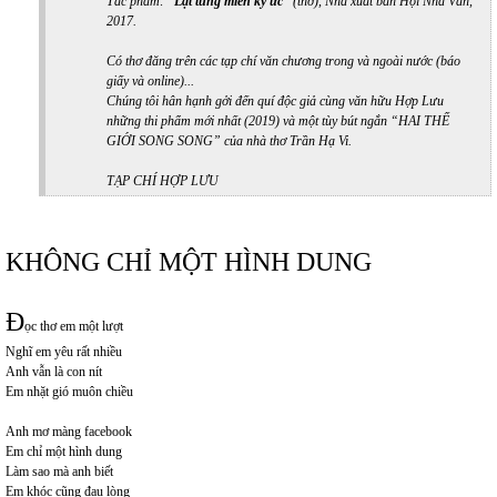
Tác phẩm:
“Lật tung miền ký ức”
(thơ), Nhà xuất bản Hội Nhà Văn,
2017.
Có thơ đăng trên các tạp chí văn chương trong và ngoài nước (báo
giấy và online)...
Chúng tôi hân hạnh gởi đến quí độc giả cùng văn hữu Hợp Lưu
những thi phẩm mới nhất (2019) và một tùy bút ngắn “HAI THẾ
GIỚI SONG SONG” của nhà thơ Trần Hạ Vi.
TẠP CHÍ HỢP LƯU
KHÔNG CHỈ MỘT HÌNH DUNG
Đ
ọc thơ em một lượt
Nghĩ em yêu rất nhiều
Anh vẫn là con nít
Em nhặt gió muôn chiều
Anh mơ màng facebook
Em chỉ một hình dung
Làm sao mà anh biết
Em khóc cũng đau lòng