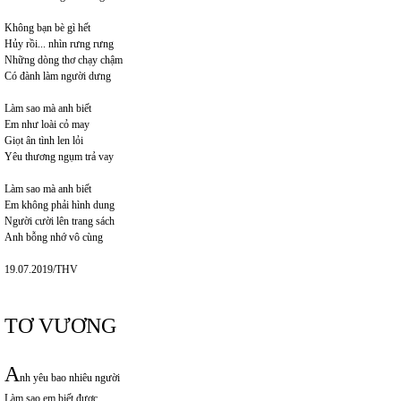
Không bạn bè gì hết
Hủy rồi... nhìn rưng rưng
Những dòng thơ chạy chậm
Có đành làm người dưng
Làm sao mà anh biết
Em như loài cỏ may
Giọt ân tình len lỏi
Yêu thương ngụm trả vay
Làm sao mà anh biết
Em không phải hình dung
Người cười lên trang sách
Anh bỗng nhớ vô cùng
19.07.2019/THV
TƠ VƯƠNG
A
nh yêu bao nhiêu người
Làm sao em biết được