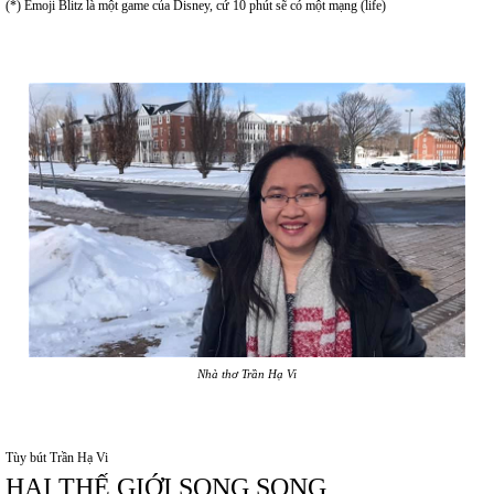
(*) Emoji Blitz là một game của Disney, cứ 10 phút sẽ có một mạng (life)
Nhà thơ Trần Hạ Vi
Tùy bút Trần Hạ Vi
HAI THẾ GIỚI SONG SONG