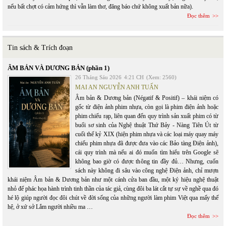
nếu bất chợt có cảm hứng thì vẫn làm thơ, đăng báo chứ không xuất bản nữa).
Đọc thêm
Tin sách & Trích đoạn
ÂM BẢN VÀ DƯƠNG BẢN (phần 1)
26 Tháng Sáu 2026
4:21 CH
(Xem: 2560)
MAI AN NGUYỄN ANH TUẤN
Âm bản & Dương bản (Négatif & Positif) – khái niệm có
gốc từ điện ảnh phim nhựa, còn gọi là phim điện ảnh hoặc
phim chiếu rạp, liên quan đến quy trình sản xuất phim có từ
buổi sơ sinh của Nghệ thuật Thứ Bảy - Nàng Tiên Út từ
cuối thế kỷ XIX (hiện phim nhựa và các loại máy quay máy
chiếu phim nhựa đã được đưa vào các Bảo tàng Điện ảnh),
cái quy trình mà nếu ai đó muốn tìm hiểu trên Google sẽ
không bao giờ có được thông tin đầy đủ… Nhưng, cuốn
sách này không đi sâu vào công nghệ Điện ảnh, chỉ mượn
khái niệm Âm bản & Dương bản như một cánh cửa ban đầu, một ký hiệu nghệ thuật
nhỏ để phác họa hành trình tinh thần của tác giả, cùng đôi ba lát cắt tự sự về nghề qua đó
hé lộ giúp người đọc đôi chút về đời sống của những người làm phim Việt qua mấy thế
hệ, ở xứ sở Lắm người nhiều ma …
Đọc thêm