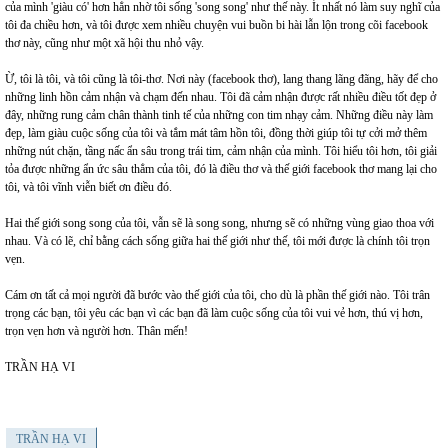
của mình 'giàu có' hơn hẳn nhờ tôi sống 'song song' như thế này. Ít nhất nó làm suy nghĩ của
tôi đa chiều hơn, và tôi được xem nhiều chuyện vui buồn bi hài lẫn lộn trong cõi facebook
thơ này, cũng như một xã hội thu nhỏ vậy.
Ừ, tôi là tôi, và tôi cũng là tôi-thơ. Nơi này (facebook thơ), lang thang lãng đãng, hãy để cho
những linh hồn cảm nhận và chạm đến nhau. Tôi đã cảm nhận được rất nhiều điều tốt đẹp ở
đây, những rung cảm chân thành tinh tế của những con tim nhạy cảm. Những điều này làm
đẹp, làm giàu cuộc sống của tôi và tắm mát tâm hồn tôi, đồng thời giúp tôi tự cởi mở thêm
những nút chặn, tầng nấc ẩn sâu trong trái tim, cảm nhận của mình. Tôi hiểu tôi hơn, tôi giải
tỏa được những ẩn ức sâu thẳm của tôi, đó là điều thơ và thế giới facebook thơ mang lại cho
tôi, và tôi vĩnh viễn biết ơn điều đó.
Hai thế giới song song của tôi, vẫn sẽ là song song, nhưng sẽ có những vùng giao thoa với
nhau. Và có lẽ, chỉ bằng cách sống giữa hai thế giới như thế, tôi mới được là chính tôi trọn
vẹn.
Cám ơn tất cả mọi người đã bước vào thế giới của tôi, cho dù là phần thế giới nào. Tôi trân
trọng các bạn, tôi yêu các bạn vì các bạn đã làm cuộc sống của tôi vui vẻ hơn, thú vị hơn,
trọn vẹn hơn và người hơn. Thân mến!
TRẦN HẠ VI
TRẦN HẠ VI