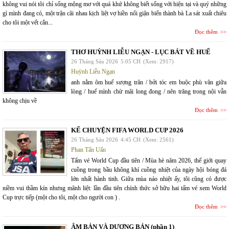
không vui nói tôi chỉ sống mộng mơ với quá khứ không biết sống với hiện tại và quý những
gì mình đang có, một trận cãi nhau kịch liệt vợ hiền nổi giận biến thành bà La sát xuất chiêu
cho tôi một vết cắn...
Đọc thêm
THƠ HUỲNH LIỄU NGẠN - LỤC BÁT VỀ HUẾ
26 Tháng Sáu 2026
5:05 CH
(Xem: 2917)
Huỳnh Liễu Ngạn
anh nằm ôm huế sượng trân / bởi tóc em buộc phù vân giữa
lòng / huế mình chừ mãi long đong / nên trăng trong nội vẫn
không chịu về
Đọc thêm
KỂ CHUYỆN FIFA WORLD CUP 2026
26 Tháng Sáu 2026
4:45 CH
(Xem: 2561)
Phan Tấn Uẩn
Tấm vé World Cup đầu tiên / Mùa hè năm 2026, thế giới quay
cuồng trong bầu không khí cuồng nhiệt của ngày hội bóng đá
lớn nhất hành tinh. Giữa mùa náo nhiệt ấy, tôi cũng có được
niềm vui thầm kín nhưng mãnh liệt: lần đầu tiên chính thức sở hữu hai tấm vé xem World
Cup trực tiếp (một cho tôi, một cho người con ) .
Đọc thêm
ÂM BẢN VÀ DƯƠNG BẢN (phần 1)