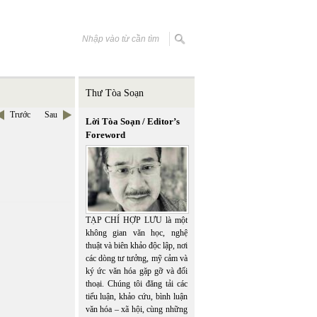
Thư Tòa Soạn
Trước
Sau
Lời Tòa Soạn / Editor’s
Foreword
TẠP CHÍ HỢP LƯU là một
không gian văn học, nghệ
thuật và biên khảo độc lập, nơi
các dòng tư tưởng, mỹ cảm và
ký ức văn hóa gặp gỡ và đối
thoại. Chúng tôi đăng tải các
tiểu luận, khảo cứu, bình luận
văn hóa – xã hội, cùng những