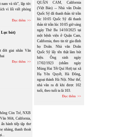
QUẬN CAM, California
nam và tôi”, lập tức
(Việt Báo) -- Nhà văn Doãn
ích vì lối viết phóng
Quốc Sỹ đã thanh thản từ trần
lúc 10:05 Quốc Sỹ đã thanh
Đọc thêm
thản từ trần lúc 10:05 giờ sáng
ngày Thứ Ba 14/10/2025 tại
Lục bát)
một bệnh viện ở Quận Cam,
California, theo tin từ gia đình
họ Doãn. Nhà văn Doãn
t đời giai nhân Văn
Quốc Sỹ lấy tên thật làm bút
hai
hiệu. Ông sinh ngày
Đọc thêm
17/02/1923 (nhằm ngày
Mùng Hai Tết Quí Hợi) tại xã
Hạ Yên Quyết, Hà Đông,
ngoại thành Hà Nội. Như thế,
nhà văn ra đi khi được 102
tuổi, theo tuổi ta là 103.
Đọc thêm
 Không Còn Trẻ, NXB
ăn Mới, California,
ấn hành tiếp tập thơ
ẹ nhàng, thanh thoát
i...