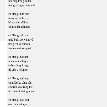
hỏi mây trắng đi đâu
mang về ngày nắng nhé
có điều gì nhè nhẹ
trong cái lạnh se se
bờ vai như đòi hỏi
cái tựa đầu nôn nao
có điều gì xôn xao
giữa buổi đời vắng vẻ
tiếng còi xe buồn tẻ
làm mẻ một rụng rời
có điều gì hơi hơi
nhiều nhiều hay in ít
chẳng đủ gọi là gì
để vừa y nỗi nhớ
có điều gì ngờ ngợ
càng lấp lại càng sâu
em trốn vào trong tóc
tôi tìm nơi không nhau
có điều gì đau đau
âm ỉ liền vết sẹo