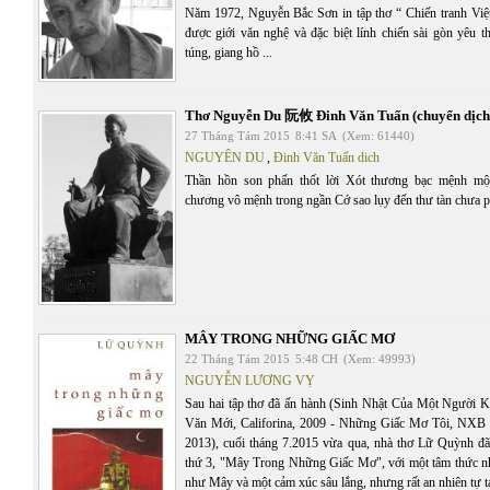
Năm 1972, Nguyễn Bắc Sơn in tập thơ “ Chiến tranh Việt 
được giới văn nghệ và đặc biệt lính chiến sài gòn yêu th
túng, giang hồ ...
Thơ Nguyễn Du 阮攸 Đinh Văn Tuấn (chuyển dịch 
27 Tháng Tám 2015
8:41 SA
(Xem: 61440)
NGUYÊN DU
,
Đinh Văn Tuấn dich
Thần hồn son phấn thốt lời Xót thương bạc mệnh mộ
chương vô mệnh trong ngần Cớ sao lụy đến thư tàn chưa p
MÂY TRONG NHỮNG GIẤC MƠ
22 Tháng Tám 2015
5:48 CH
(Xem: 49993)
NGUYỄN LƯƠNG VỴ
Sau hai tập thơ đã ấn hành (Sinh Nhật Của Một Người
Văn Mới, Califorina, 2009 - Những Giấc Mơ Tôi, NXB V
2013), cuối tháng 7.2015 vừa qua, nhà thơ Lữ Quỳnh đã 
thứ 3, "Mây Trong Những Giấc Mơ", với một tâm thức nh
như Mây và một cảm xúc sâu lắng, nhưng rất an nhiên tự tạ