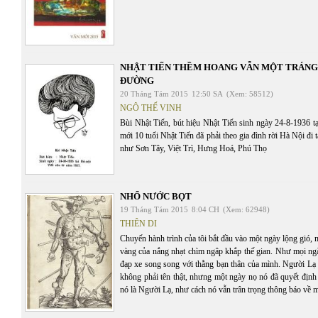
NHẬT TIẾN THỀM HOANG VẪN MỘT TRÁNG
ĐƯỜNG
20 Tháng Tám 2015
12:50 SA
(Xem: 58512)
NGÔ THẾ VINH
Bùi Nhật Tiến, bút hiệu Nhật Tiến sinh ngày 24-8-1936 
mới 10 tuổi Nhật Tiến đã phải theo gia đình rời Hà Nội đi 
như Sơn Tây, Việt Trì, Hưng Hoá, Phú Thọ
NHỔ NƯỚC BỌT
19 Tháng Tám 2015
8:04 CH
(Xem: 62948)
THIÊN DI
Chuyến hành trình của tôi bắt đầu vào một ngày lộng gió, 
vàng của nắng nhạt chìm ngâp khắp thế gian. Như mọi ngà
đạp xe song song với thằng bạn thân của mình. Người Lạ l
không phải tên thật, nhưng một ngày nọ nó đã quyết định l
nó là Người Lạ, như cách nó vẫn trân trọng thông báo về 