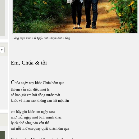
Lãng mạn mùa Dã Quỳ- ảnh Phạm Anh Dũng
Em, Chúa & tôi
C
húa ngày nay khác Chúa hôm qua
thì em vẫn còn điều mới lạ
có bao giờ em hỏi dòng nước mắt
khóc vì nhau sao không cạn hết một lần
em bây giờ khác em ngày xưa
như mỗi ngày một bình minh khác
ly cà phê sáng nào vẫn thế
mà nỗi nhớ em quay quắt khác hôm qua