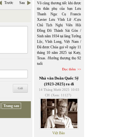
Trước
Sau
Vô cùng thương tiếc khi được
tin thân phụ của bạn Lưu
Thanh Nga: Cụ Francis
Xavier Lưu Vĩnh Lữ /Cựu
Chủ Tịch Nghị Viên Hội
Đồng Đô Thành Sài Gòn /
Sinh năm 1934 tại làng Tưởng
Lộc, Vĩnh Long, Việt Nam /
Đã được Chúa gọi về ngày 11
tháng 10 năm 2025 tại Katy,
Texas. /Hưởng thượng thọ 92
tuổi
Đọc thêm
Nhà văn Doãn Quốc Sỹ
(1923-2025) ra đi
14 Tháng Mười 2025
10:03
CH
(Xem: 11127)
Trang sau
Việt Báo