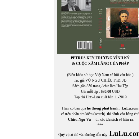
PETRUS KEY TRƯƠNG VĨNH KÝ
& CUỘC XÂM LĂNG CỦA PHÁP
(Biên khảo sử học Việt Nam xã hội văn hóa.)
Tác giả VŨ NGỰ CHIÊU PhD, JD
Sách gần 850 trang / chia làm Hai Tập
Gía mỗi tập :
$30.00
USD
Tạp chí Hợp-Lưu xuất bản 11-2019
Hiện có bán qua
hệ thống phát hành:
LuLu.com
và trên phần tìm kiếm (search) thì đánh vào hàng ch
Chieu Ngu Vu
thì các tựa sách sẽ hiện ra.
***
LuLu.co
Quý vị có thể vào đường dẫn này: