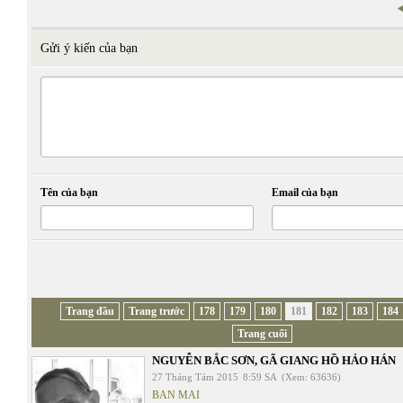
Gửi ý kiến của bạn
Tên của bạn
Email của bạn
Trang đầu
Trang trước
178
179
180
181
182
183
184
Trang cuối
NGUYỄN BẮC SƠN, GÃ GIANG HỒ HẢO HÁN
27 Tháng Tám 2015
8:59 SA
(Xem: 63636)
BAN MAI