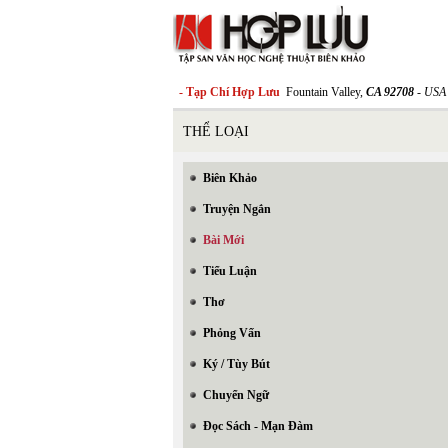
- Tạp Chí Hợp Lưu
Fountain Valley,
CA 92708
- USA
THỂ LOẠI
Biên Khảo
Truyện Ngắn
Bài Mới
Tiểu Luận
Thơ
Phỏng Vấn
Ký / Tùy Bút
Chuyển Ngữ
Đọc Sách - Mạn Đàm