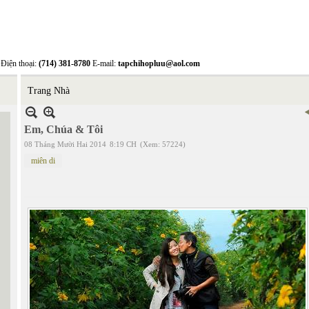
Điện thoại:
(714) 381-8780
E-mail:
tapchihopluu@aol.com
Trang Nhà
Em, Chúa & Tôi
08 Tháng Mười Hai 2014
8:19 CH
(Xem: 57224)
miên di