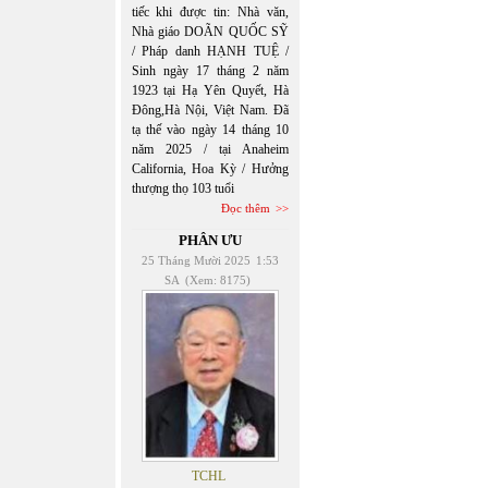
tiếc khi được tin: Nhà văn,
Nhà giáo DOÃN QUỐC SỸ
/ Pháp danh HẠNH TUỆ /
Sinh ngày 17 tháng 2 năm
1923 tại Hạ Yên Quyết, Hà
Đông,Hà Nội, Việt Nam. Đã
tạ thế vào ngày 14 tháng 10
năm 2025 / tại Anaheim
California, Hoa Kỳ / Hưởng
thượng thọ 103 tuổi
Đọc thêm
PHÂN ƯU
25 Tháng Mười 2025
1:53
SA
(Xem: 8175)
TCHL