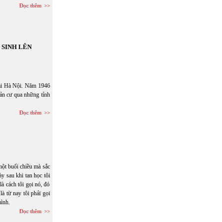
Đọc thêm
 SINH LÊN
tại Hà Nội. Năm 1946
tản cư qua những tỉnh
Đọc thêm
một buổi chiều mà sắc
y sau khi tan học tôi
à cách tôi gọi nó, đó
à từ nay tôi phải gọi
mình.
Đọc thêm