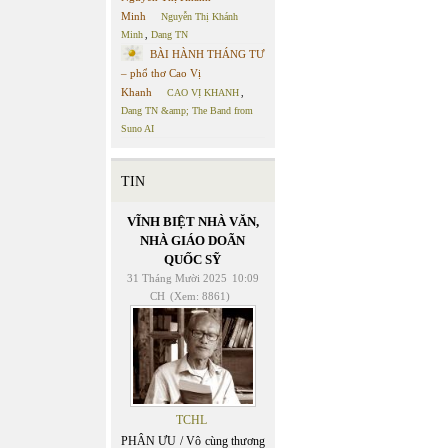
Minh
Nguyễn Thị Khánh
Minh
,
Dang TN
BÀI HÀNH THÁNG TƯ
– phổ thơ Cao Vị
Khanh
CAO VỊ KHANH
,
Dang TN &amp; The Band from
Suno AI
TIN
VĨNH BIỆT NHÀ VĂN,
NHÀ GIÁO DOÃN
QUỐC SỸ
31 Tháng Mười 2025
10:09
CH
(Xem: 8861)
TCHL
PHÂN ƯU / Vô cùng thương