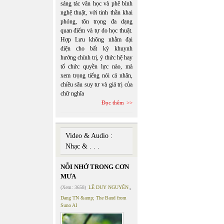
sáng tác văn học và phê bình
nghệ thuật, với tinh thần khai
phóng, tôn trọng đa dạng
quan điểm và tự do học thuật.
Hợp Lưu không nhằm đại
diện cho bất kỳ khuynh
hướng chính trị, ý thức hệ hay
tổ chức quyền lực nào, mà
xem trọng tiếng nói cá nhân,
chiều sâu suy tư và giá trị của
chữ nghĩa
Đọc thêm
Video & Audio :
Nhạc & . . .
NỖI NHỚ TRONG CƠN
MƯA
(Xem: 3658)
LÊ DUY NGUYÊN
,
Dang TN &amp; The Band from
Suno AI