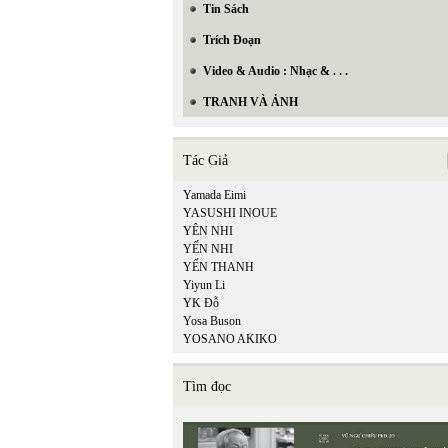
Tin Sách
Trích Đoạn
Video & Audio : Nhạc & . . .
TRANH VÀ ẢNH
Tác Giả
Yamada Eimi
YASUSHI INOUE
YÊN NHI
YẾN NHI
YẾN THANH
Yiyun Li
YK Đỗ
Yosa Buson
YOSANO AKIKO
Tìm đọc