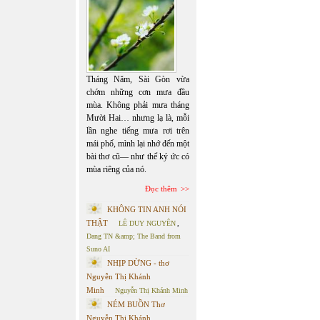
Tháng Năm, Sài Gòn vừa
chớm những cơn mưa đầu
mùa. Không phải mưa tháng
Mười Hai… nhưng lạ là, mỗi
lần nghe tiếng mưa rơi trên
mái phố, mình lại nhớ đến một
bài thơ cũ— như thể ký ức có
mùa riêng của nó.
Đọc thêm
KHÔNG TIN ANH NÓI
THẬT
LÊ DUY NGUYÊN
,
Dang TN &amp; The Band from
Suno AI
NHỊP DỪNG - thơ
Nguyễn Thị Khánh
Minh
Nguyễn Thị Khánh Minh
NÉM BUỒN Thơ
Nguyễn Thị Khánh