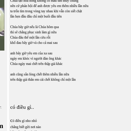
Chúa tạo hoa hồng không có mầu tím thuỷ chung
nên cứ phản bội để anh được yêu em thêm nhiều lần nữa
ta trốn tìm trong vòng tay nhau khi vẫn còn siết chặt
lần hẹn đầu đâu chỉ một buổi đầu tiên
Chúa bây giờ nếu là Chúa hôm qua
thì sẽ chẳng phục sinh làm gì nữa
Chúa đâu thể một lần cứu rỗi
khổ đau bây giờ và cho cả mai sau
anh bây giờ yêu em của xa sau
ngày em khóc vì người đàn ông khác
Chúa ngày mai chết trên thập giá khác
anh cũng sẵn lòng chết thêm nhiều lần nữa
trên thập giá thân em cái chết không chỉ một lần
có điều gì..
ữ:
c
ó điều gì nho nhỏ
m
chẳng biết gửi nơi nào