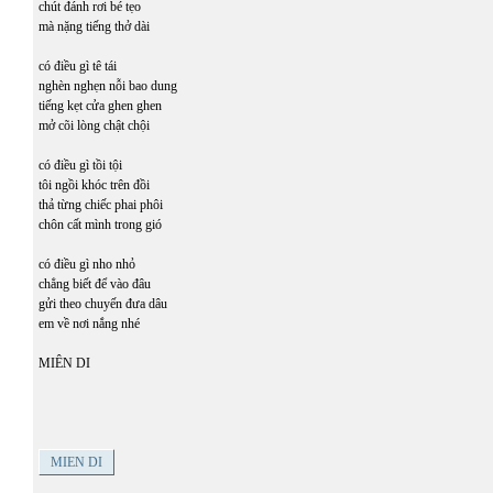
chút đánh rơi bé tẹo
mà nặng tiếng thở dài
có điều gì tê tái
nghèn nghẹn nỗi bao dung
tiếng kẹt cửa ghen ghen
mở cõi lòng chật chội
có điều gì tồi tội
tôi ngồi khóc trên đồi
thả từng chiếc phai phôi
chôn cất mình trong gió
có điều gì nho nhỏ
chẳng biết để vào đâu
gửi theo chuyến đưa dâu
em về nơi nắng nhé
MIÊN DI
MIEN DI