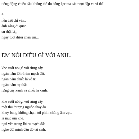
tiếng động.chiều sâu không thể đo bằng lực ma sát trượt đập va vi thể..
*
nền trời chỉ vân..
ánh sáng di quan.
sự thật là,,
ngày tuột dưới chân em...
EM NÓI ĐIỀU GÌ VỚI ANH..
khe suối nói gì với rừng cây.
ngàn năm lời rì rầm mạch đất.
ngàn năm chiếc lá vô tri
ngàn năm sự thật.
rừng cây xanh và chiếc lá xanh.
khe suối nói gì với rừng cây.
một thu thượng nguồn thay áo.
khuy bung không chạm tới phím chùng âm vực.
lá mục ôm khe.
ngủ yên trong lời ru mạch đất.
nghe đời mình đâu đó tái sinh.