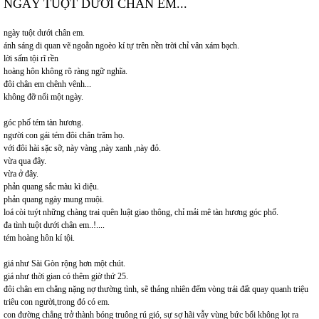
NGÀY TUỘT DƯỚI CHÂN EM...
ngày tuột dưới chân em.
ánh sáng di quan vẽ ngoằn ngoèo kí tự trên nền trời chỉ vân xám bạch.
lời sấm tội rĩ rền
hoàng hôn không rõ ràng ngữ nghĩa.
đôi chân em chênh vênh...
không đỡ nổi một ngày.
góc phố tém tàn hương.
người con gái tém đôi chân trăm họ.
với đôi hài sặc sỡ, này vàng ,này xanh ,này đỏ.
vừa qua đây.
vừa ở đây.
phản quang sắc màu kì diệu.
phản quang ngày mung muội.
loá còi tuýt những chàng trai quên luật giao thông, chỉ mải mê tàn hương góc phố.
đa tình tuột dưới chân em..!....
tém hoàng hôn kí tội.
giá như Sài Gòn rộng hơn một chút.
giá như thời gian có thêm giờ thứ 25.
đôi chân em chẳng nặng nợ thường tình, sẽ thảng nhiên đếm vòng trái đất quay quanh triệu
triêu con người,trong đó có em.
con đường chẳng trở thành bóng truông rú gió, sự sợ hãi vẫy vùng bức bối không lọt ra