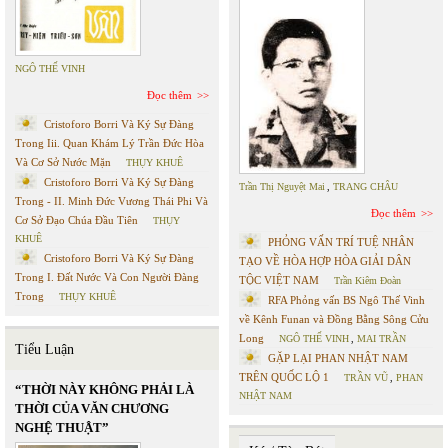
NGÔ THẾ VINH
Đọc thêm
Cristoforo Borri Và Ký Sự Đàng
Trong Iii. Quan Khám Lý Trần Đức Hòa
Và Cơ Sở Nước Mặn
THỤY KHUÊ
Cristoforo Borri Và Ký Sự Đàng
Trần Thị Nguyệt Mai
,
TRANG CHÂU
Trong - II. Minh Đức Vương Thái Phi Và
Đọc thêm
Cơ Sở Đạo Chúa Đầu Tiên
THỤY
KHUÊ
PHỎNG VẤN TRÍ TUỆ NHÂN
Cristoforo Borri Và Ký Sự Đàng
TẠO VỀ HÒA HỢP HÒA GIẢI DÂN
Trong I. Đất Nước Và Con Người Đàng
TỘC VIỆT NAM
Trần Kiêm Đoàn
Trong
THỤY KHUÊ
RFA Phỏng vấn BS Ngô Thế Vinh
về Kênh Funan và Đồng Bằng Sông Cửu
Long
NGÔ THẾ VINH
,
MAI TRẦN
Tiểu Luận
GẶP LẠI PHAN NHẬT NAM
TRÊN QUỐC LỘ 1
TRẦN VŨ
,
PHAN
“THỜI NÀY KHÔNG PHẢI LÀ
NHẬT NAM
THỜI CỦA VĂN CHƯƠNG
NGHỆ THUẬT”