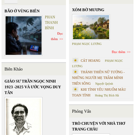
XÓM BỜ MƯƠNG
BÃO Ở VÙNG BIÊN
PHAN
THANH
BÌNH
Đọc
thêm
PHẠM NGỌC LƯƠNG
Đọc thêm
CÁT HOANG
PHẠM NGỌC
LƯƠNG
Biên Khảo
THÁNH THIÊN NỮ TƯỚNG -
NHỮNG NGƯỜI MẸ TRẦM MÌNH
GIÁO SƯ TRẦN NGỌC NINH
TRÊN SÔNG
Nguyệt Quỳnh
1923 -2025 VÀ ƯỚC VỌNG DUY
KHI TÌNH YÊU NHUỐM MÀU
TÂN
TOAN TÍNH
Hoàng Thị Bích Hà
Phỏng Vấn
TRÒ CHUYỆN VỚI NHÀ THƠ
TRANG CHÂU