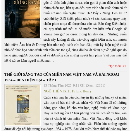
gốc từ điện ảnh phim nhựa, còn gọi là phim điện ảnh hoặc
phim chiếu rạp, liên quan đến quy trình sản xuất phim có từ
buổi sơ sinh của Nghệ thuật Thứ Bảy - Nàng Tiên Út từ
cuối thế kỷ XIX (hiện phim nhựa và các loại máy quay máy
chiếu phim nhựa đã được đưa vào các Bảo tàng Điện ảnh),
cái quy trình mà nếu ai đó muốn tìm hiểu trên Google sẽ
không bao giờ có được thông tin đầy đủ… Nhưng, cuốn
sách này không đi sâu vào công nghệ Điện ảnh, chỉ mượn
khái niệm Âm bản & Dương bản như một cánh cửa ban đầu, một ký hiệu nghệ thuật
nhỏ để phác họa hành trình tinh thần của tác giả, cùng đôi ba lát cắt tự sự về nghề qua đó
hé lộ giúp người đọc đôi chút về đời sống của những người làm phim Việt qua mấy thế
hệ, ở xứ sở Lắm người nhiều ma …
Đọc thêm
THẾ GIỚI SÁNG TẠO CỦA MIỀN NAM VIỆT NAM VÀ HẢI NGOẠI
1954 – ĐẾN HIỆN TẠI – TẬP 1
13 Tháng Tám 2025
9:11 CH
(Xem: 12051)
NGÔ THẾ VINH
,
TS Eric Henry
Cuốn sách này là bản dịch tuyển tập những bút ký cá nhân,
văn học và báo chí về các nhân vật Việt Nam đã có những
đóng góp đáng kể cho văn học, nghệ thuật và khoa học.
Đây là một nguồn tư liệu phong phú về lịch sử xã hội, văn
hóa và chính trị của miền Nam Việt Nam, đồng thời khắc
họa sự nghiệp của từng nhân vật. Phần lớn những người
được đề cập nổi bật trong giai đoạn 1954 – 1975. Sau khi miền Nam thất thủ vào tay lực