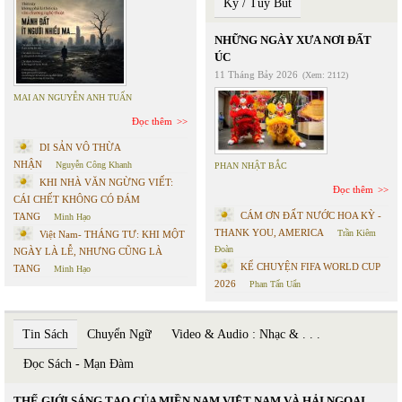
Ký / Tùy Bút
NHỮNG NGÀY XƯA NƠI ĐẤT
ÚC
11 Tháng Bảy 2026
(Xem: 2112)
MAI AN NGUYỄN ANH TUẤN
Đọc thêm
DI SẢN VÔ THỪA
NHẬN
Nguyễn Công Khanh
PHAN NHẬT BẮC
KHI NHÀ VĂN NGỪNG VIẾT:
Đọc thêm
CÁI CHẾT KHÔNG CÓ ĐÁM
CÁM ƠN ĐẤT NƯỚC HOA KỲ -
TANG
Minh Hạo
THANK YOU, AMERICA
Trần Kiêm
Việt Nam- THÁNG TƯ: KHI MỘT
Đoàn
NGÀY LÀ LỄ, NHƯNG CŨNG LÀ
KỂ CHUYỆN FIFA WORLD CUP
TANG
Minh Hạo
2026
Phan Tấn Uẩn
Tin Sách
Chuyển Ngữ
Video & Audio : Nhạc & . . .
Đọc Sách - Mạn Đàm
THẾ GIỚI SÁNG TẠO CỦA MIỀN NAM VIỆT NAM VÀ HẢI NGOẠI