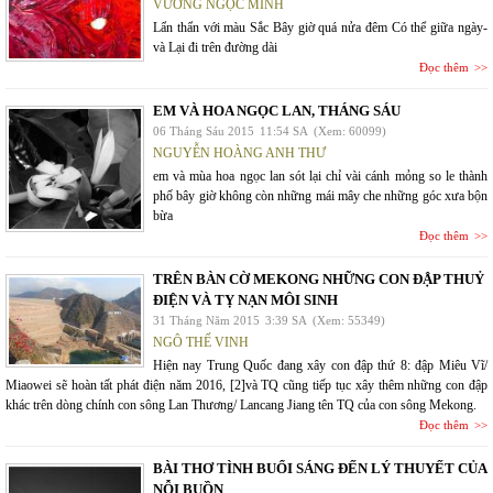
VƯƠNG NGỌC MINH
Lẩn thẩn với màu Sắc Bây giờ quá nửa đêm Có thể giữa ngày-
và Lại đi trên đường dài
Đọc thêm
EM VÀ HOA NGỌC LAN, THÁNG SÁU
06 Tháng Sáu 2015
11:54 SA
(Xem: 60099)
NGUYỄN HOÀNG ANH THƯ
em và mùa hoa ngọc lan sót lại chỉ vài cánh mỏng so le thành
phố bây giờ không còn những mái mây che những góc xưa bộn
bừa
Đọc thêm
TRÊN BÀN CỜ MEKONG NHỮNG CON ĐẬP THUỶ
ĐIỆN VÀ TỴ NẠN MÔI SINH
31 Tháng Năm 2015
3:39 SA
(Xem: 55349)
NGÔ THẾ VINH
Hiện nay Trung Quốc đang xây con đập thứ 8: đập Miêu Vĩ/
Miaowei sẽ hoàn tất phát điện năm 2016, [2]và TQ cũng tiếp tục xây thêm những con đập
khác trên dòng chính con sông Lan Thương/ Lancang Jiang tên TQ của con sông Mekong.
Đọc thêm
BÀI THƠ TÌNH BUỔI SÁNG ĐẾN LÝ THUYẾT CỦA
NỖI BUỒN