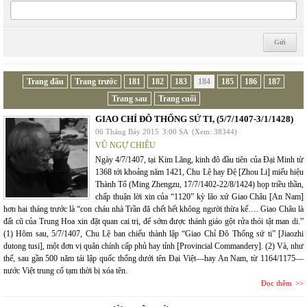
Trang đầu
Trang trước
181
182
183
184
185
186
187
Trang sau
Trang cuối
GIAO CHỈ ĐÔ THỐNG SỨ TI, (5/7/1407-3/1/1428)
06 Tháng Bảy 2015
3:00 SA
(Xem: 38344)
VŨ NGỰ CHIÊU
Ngày 4/7/1407, tại Kim Lăng, kinh đô đầu tiên của Đại Minh từ
1368 tới khoảng năm 1421, Chu Lệ hay Đệ [Zhou Li] miếu hiệu
Thành Tổ (Ming Zhengzu, 17/7/1402-22/8/1424) họp triều thần,
chấp thuận lời xin của “1120” kỳ lão xứ Giao Châu [An Nam]
hơn hai tháng trước là “con cháu nhà Trần đă chết hết không người thừa kế…. Giao Châu là
đất cũ của Trung Hoa xin đặt quan cai trị, để sớm được thánh giáo gột rửa thói tật man di.”
(1) Hôm sau, 5/7/1407, Chu Lệ ban chiếu thành lập “Giao Chỉ Đô Thống sứ ti” [Jiaozhi
dutong tusi], một đơn vị quân chính cấp phủ hay tỉnh [Provincial Commandery]. (2) Và, như
thế, sau gần 500 năm tái lập quốc thống dưới tên Đại Việt—hay An Nam, từ 1164/1175—
nước Việt trung cổ tạm thời bị xóa tên.
Đọc thêm