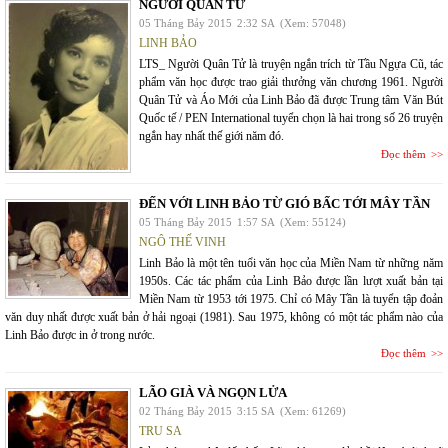
NGƯỜI QUÂN TỬ
05 Tháng Bảy 2015
2:32 SA
(Xem: 57048)
LINH BẢO
LTS_ Người Quân Tử là truyện ngắn trích từ Tầu Ngựa Cũ, tác
phẩm văn học được trao giải thưởng văn chương 1961. Người
Quân Tử và Áo Mới của Linh Bảo đã được Trung tâm Văn Bút
Quốc tế / PEN International tuyển chọn là hai trong số 26 truyện
ngắn hay nhất thế giới năm đó.
Đọc thêm
ĐẾN VỚI LINH BẢO TỪ GIÓ BẤC TỚI MÂY TẦN
05 Tháng Bảy 2015
1:57 SA
(Xem: 55124)
NGÔ THẾ VINH
Linh Bảo là một tên tuổi văn học của Miền Nam từ những năm
1950s. Các tác phẩm của Linh Bảo được lần lượt xuất bản tại
Miền Nam từ 1953 tới 1975. Chỉ có Mây Tần là tuyển tập đoản
văn duy nhất được xuất bản ở hải ngoại (1981). Sau 1975, không có một tác phẩm nào của
Linh Bảo được in ở trong nước.
Đọc thêm
LÃO GIÀ VÀ NGỌN LỬA
02 Tháng Bảy 2015
3:15 SA
(Xem: 61269)
TRU SA