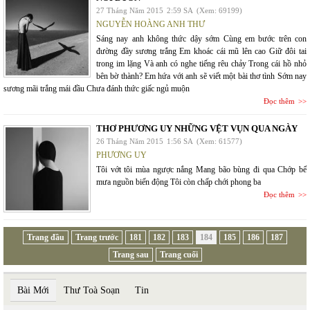
27 Tháng Năm 2015
2:59 SA
(Xem: 69199)
NGUYỄN HOÀNG ANH THƯ
Sáng nay anh không thức dậy sớm Cùng em bước trên con
đường đầy sương trắng Em khoác cái mũ lên cao Giữ đôi tai
trong im lặng Và anh có nghe tiếng rêu chảy Trong cái hồ nhỏ
bên bờ thành? Em hứa với anh sẽ viết một bài thơ tình Sớm nay
sương mãi trắng mái đầu Chưa đánh thức giấc ngủ muộn
Đọc thêm
THƠ PHƯƠNG UY NHỮNG VỆT VỤN QUA NGÀY
26 Tháng Năm 2015
1:56 SA
(Xem: 61577)
PHƯƠNG UY
Tôi vớt tôi mùa ngược nắng Mang bão bùng đi qua Chớp bể
mưa nguồn biến động Tôi còn chấp chới phong ba
Đọc thêm
Trang đầu
Trang trước
181
182
183
184
185
186
187
Trang sau
Trang cuối
Bài Mới
Thư Toà Soạn
Tin