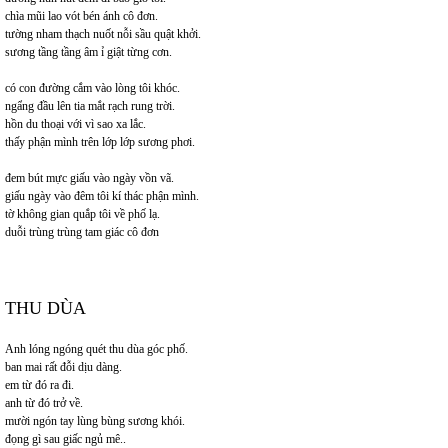
chìa mũi lao vót bén ánh cô đơn.
tường nham thạch nuốt nỗi sầu quật khởi.
sương tầng tầng âm ỉ giật từng cơn.
có con đường cắm vào lòng tôi khóc.
ngẩng đầu lên tia mắt rạch rung trời.
hồn du thoại với vì sao xa lắc.
thấy phận mình trên lớp lớp sương phơi.
đem bút mực giấu vào ngày vồn vã.
giấu ngày vào đêm tôi kí thác phận mình.
tờ không gian quắp tôi về phố lạ.
duỗi trùng trùng tam giác cô đơn
THU DÙA
Anh lóng ngóng quét thu dùa góc phố.
ban mai rất đỗi dịu dàng.
em từ đó ra đi.
anh từ đó trở về.
mười ngón tay lùng bùng sương khói.
đọng gì sau giấc ngủ mê..