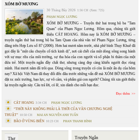
XÓM BỜ MƯƠNG
30 Tháng Bảy 2026
1:56 CH
(Xem: 725)
PHẠM NGỌC LƯƠNG
XÓM BỜ MƯƠNG – Truyện thứ hai trong bộ ba "Tam
Quan" của Phạm Ngọc Lương. Hôm qua, chúng tôi giới
thiệu CÁT HOANG. Hôm nay là XÓM BỜ MƯƠNG –
truyện ngắn thứ hai trong bộ ba Tam Quan của nhà văn trẻ Phạm Ngọc Lương, từng
đăng trên Hợp Lưu số 87 (2006). Hơn hai mươi năm trước, nhà phê bình Thụy Khuê đã
gọi đây là "một câu chuyện cổ tích kinh dị", nơi cái chết của một dòng sông song hành
với sự mục rữa của môi trường, sự tha hóa của con người và số phận bi thảm của một
đứa trẻ. Một truyện ngắn đầy chất thơ, nhưng càng đẹp càng khiến người đọc rùng
mình. Hai mươi năm đã trôi qua. Dòng sông trong truyện có còn là một ẩn dụ của hôm
nay? Xã hội Việt Nam đã thay đổi đến đâu trước những vấn đề mà XÓM BỜ MƯƠNG
đặt ra: môi trường, bạo lực, sự vô cảm, và phẩm giá con người? Chúng tôi xin giới thiệu
lại truyện ngắn này. Câu trả lời, có lẽ, xin dành cho mỗi bạn đọc.
Đọc thêm
CÁT HOANG
3:34 CH
PHẠM NGỌC LƯƠNG
“THỜI NÀY KHÔNG PHẢI LÀ THỜI CỦA VĂN CHƯƠNG NGHỆ
THUẬT”
10:50 CH
MAI AN NGUYỄN ANH TUẤN
BÃO Ở VÙNG BIÊN
10:23 CH
PHAN THANH BÌNH
Truyện Ngắn
Thơ