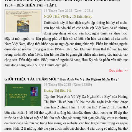
1954 – ĐẾN HIỆN TẠI – TẬP 1
13 Tháng Tám 2025
(Xem: 12051)
NGÔ THẾ VINH
,
TS Eric Henry
Cuốn sách này là bản dịch tuyển tập những bút ký cá nhân,
văn học và báo chí về các nhân vật Việt Nam đã có những
đóng góp đáng kể cho văn học, nghệ thuật và khoa học.
Đây là một nguồn tư liệu phong phú về lịch sử xã hội, văn hóa và chính trị của miền
Nam Việt Nam, đồng thời khắc họa sự nghiệp của từng nhân vật. Phần lớn những người
được đề cập nổi bật trong giai đoạn 1954 – 1975. Sau khi miền Nam thất thủ vào tay lực
lượng miền Bắc năm 1975, hầu hết họ đều bị giam giữ nhiều năm trong các trại cải tạo
cộng sản. Đến thập niên 1980, một số người đã sang Hoa Kỳ và đa phần vẫn tiếp tục
hoạt động sáng tạo.(TS. Eric Henry, dịch giả)
Đọc thêm
GIỚI THIỆU TÁC PHẨM MỚI “Hẹn Anh Về Vỹ Dạ Ngắm Mưa Bay”
06 Tháng Sáu 2025
(Xem: 13389)
Hoàng Thị Bích Hà
Tập thơ “Hẹn Anh Về Vỹ Dạ Ngắm Mưa Bay” của Hoàng
Thị Bích Hà có hơn 180 bài thơ dài ngắn khác nhau được
chia làm 2 phần: Phần 1: 80 bài thơ, Phần 2: 116 bài thơ
bốn câu. Phần 1: 80 bài thơ tuyển là những bài tâm đắc được chọn lọc ra từ 10 tập thơ
trước đã xuất bản và một số bài thơ mới sáng tác trong thời gian gần đây, chưa in nhưng
đã được đăng tải trên các trang báo mạng và website Văn học Nghệ thuật trong và ngoài
nước. Phần 2 là những khổ thơ yêu thích, mỗi bài chỉ chon 4 câu trong số những bài thơ