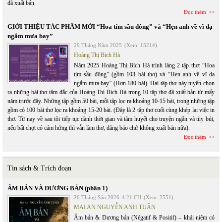
đã xuất bản.
Đọc thêm
GIỚI THIỆU TÁC PHẨM MỚI “Hoa tím sầu đông” và “Hẹn anh về vĩ dạ
ngắm mưa bay”
29 Tháng Năm 2025
(Xem: 15214)
Hoàng Thị Bích Hà
Năm 2025 Hoàng Thị Bích Hà trình làng 2 tập thơ: “Hoa
tím sầu đông” (gồm 103 bài thơ) và “Hẹn anh về vĩ dạ
ngắm mưa bay” (Hơn 180 bài). Hai tập thơ này tuyển chọn
ra những bài thơ tâm đắc của Hoàng Thị Bích Hà trong 10 tập thơ đã xuất bản từ mấy
năm trước đây. Những tập gồm 50 bài, mỗi tập lọc ra khoảng 10-15 bài, trong những tập
gồm có 100 bài thơ lọc ra khoảng 15-20 bài. (Đây là 2 tập thơ cuối cùng khép lại việc in
thơ. Từ nay về sau tôi tiếp tục dành thời gian và tâm huyết cho truyện ngắn và tùy bút,
nếu bất chợt có cảm hứng thì vẫn làm thơ, đăng báo chứ không xuất bản nữa).
Đọc thêm
Tin sách & Trích đoạn
ÂM BẢN VÀ DƯƠNG BẢN (phần 1)
26 Tháng Sáu 2026
4:21 CH
(Xem: 2551)
MAI AN NGUYỄN ANH TUẤN
Âm bản & Dương bản (Négatif & Positif) – khái niệm có