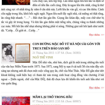
Lửa cháy cao, kêu lốp bốp. Lão nhìn ngọn lửa hồi lâu và định sẽ
đếm số tiền lần cuối cùng. Đây là ngọn lửa lớn nhất, cũng là thứ
ánh sáng rực rỡ nhất từng ấy năm ở căn nhà này. Lưỡi lửa ăn vào gỗ, và cao lớn thêm. Cánh
cửa ngập trong lửa, khói bốc nghi ngút. Ngọn lửa nuốt lấy ngôi nhà, cái miệng nó thật rộng,
ăn cũng thật nhanh. “….” – Bất chợt lão gào lên. Giọng lão khàn đặc, mấy con chữ như bị
tắc và gãy từ trong họng. Và khi lão gào thêm một tiếng nữa, chúng văng ra thành những
cục máu. Mồ hôi lão nhễ nhại nhưng không phải vì nóng. Những giọt mồ hôi lạnh như nước
đá. “Cướp…Ối giời ơi…Cướp…”
Đọc thêm
CON ĐƯỜNG MẶC ĐỖ TỪ HÀ NỘI SÀI GÒN TỚI
TRƯA TRÊN ĐẢO SAN HÔ
21 Tháng Sáu 2015
1:37 SA
(Xem: 56385)
NGÔ THẾ VINH
Mặc Đỗ nhà văn, nhà báo, dịch giả là một trong những tên tuổi
của văn học Miền Nam trước 1975. Sau 1975, sang Mỹ tỵ nạn ở cái tuổi 58 còn tràn đầy sức
sáng tạo nhưng anh đã chọn một cuộc sống quy ẩn, chữ của Mai Thảo. Mặc Đỗ gần như dứt
khoát không xuất hiện hay có tham dự nào trong sinh hoạt cộng đồng văn chương ở hải
ngoại -- [biển ngoài, chữ của Mặc Đỗ], thái độ chọn lựa đó khiến tên tuổi anh hầu như rơi
vào quên lãng.
Đọc thêm
MẦM LẠI TRỔ TRONG ĐẦU
07 Tháng Sáu 2015
2:55 SA
(Xem: 60907)