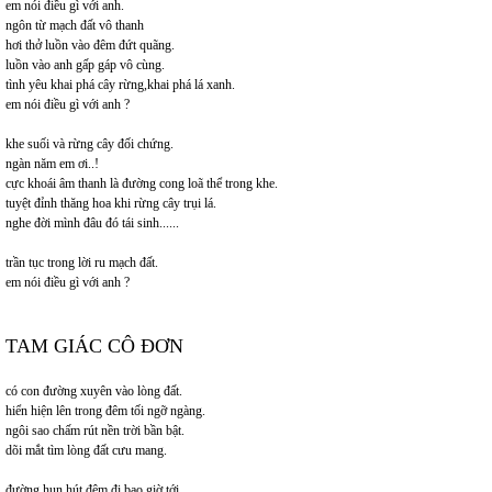
em nói điều gì với anh.
ngôn từ mạch đất vô thanh
hơi thở luồn vào đêm đứt quãng.
luồn vào anh gấp gáp vô cùng.
tình yêu khai phá cây rừng,khai phá lá xanh.
em nói điều gì với anh ?
khe suối và rừng cây đối chứng.
ngàn năm em ơi..!
cực khoái âm thanh là đường cong loã thể trong khe.
tuyệt đỉnh thăng hoa khi rừng cây trụi lá.
nghe đời mình đâu đó tái sinh......
trần tục trong lời ru mạch đất.
em nói điều gì với anh ?
TAM GIÁC CÔ ĐƠN
có con đường xuyên vào lòng đất.
hiển hiện lên trong đêm tối ngỡ ngàng.
ngôi sao chấm rút nền trời bần bật.
dõi mắt tìm lòng đất cưu mang.
đường hun hút đêm đi bao giờ tới.