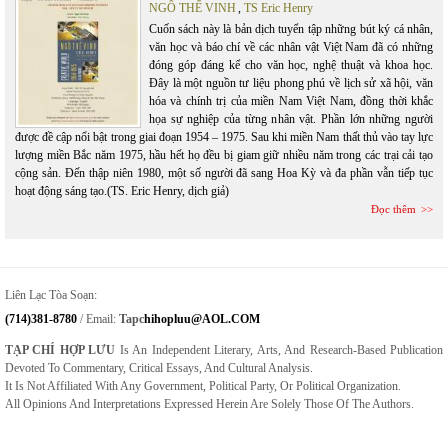
NGÔ THẾ VINH
,
TS Eric Henry
Cuốn sách này là bản dịch tuyển tập những bút ký cá nhân,
văn học và báo chí về các nhân vật Việt Nam đã có những
đóng góp đáng kể cho văn học, nghệ thuật và khoa học.
Đây là một nguồn tư liệu phong phú về lịch sử xã hội, văn
hóa và chính trị của miền Nam Việt Nam, đồng thời khắc
họa sự nghiệp của từng nhân vật. Phần lớn những người
được đề cập nổi bật trong giai đoạn 1954 – 1975. Sau khi miền Nam thất thủ vào tay lực
lượng miền Bắc năm 1975, hầu hết họ đều bị giam giữ nhiều năm trong các trại cải tạo
cộng sản. Đến thập niên 1980, một số người đã sang Hoa Kỳ và đa phần vẫn tiếp tục
hoạt động sáng tạo.(TS. Eric Henry, dịch giả)
Đọc thêm
Liên Lạc Tòa Soạn:
(714)381-8780
/ Email:
Tapc
Hihopluu@AOL.COM
TẠP CHÍ HỢP LƯU
Is An Independent Literary, Arts, And Research-Based Publication
Devoted To Commentary, Critical Essays, And Cultural Analysis.
It Is Not Affiliated With Any Government, Political Party, Or Political Organization.
All Opinions And Interpretations Expressed Herein Are Solely Those Of The Authors.