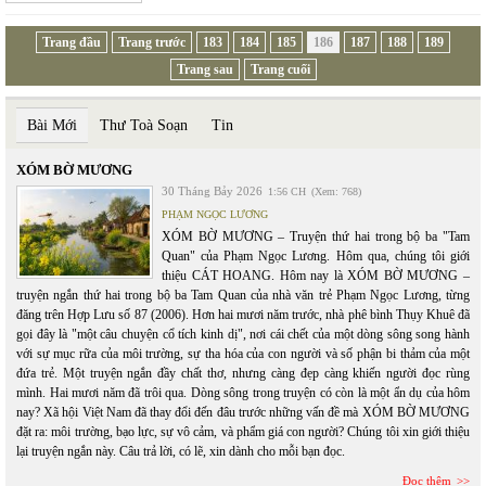
Trang đầu
Trang trước
183
184
185
186
187
188
189
Trang sau
Trang cuối
Bài Mới
Thư Toà Soạn
Tin
XÓM BỜ MƯƠNG
30 Tháng Bảy 2026
1:56 CH
(Xem: 768)
PHẠM NGỌC LƯƠNG
XÓM BỜ MƯƠNG – Truyện thứ hai trong bộ ba "Tam
Quan" của Phạm Ngọc Lương. Hôm qua, chúng tôi giới
thiệu CÁT HOANG. Hôm nay là XÓM BỜ MƯƠNG –
truyện ngắn thứ hai trong bộ ba Tam Quan của nhà văn trẻ Phạm Ngọc Lương, từng
đăng trên Hợp Lưu số 87 (2006). Hơn hai mươi năm trước, nhà phê bình Thụy Khuê đã
gọi đây là "một câu chuyện cổ tích kinh dị", nơi cái chết của một dòng sông song hành
với sự mục rữa của môi trường, sự tha hóa của con người và số phận bi thảm của một
đứa trẻ. Một truyện ngắn đầy chất thơ, nhưng càng đẹp càng khiến người đọc rùng
mình. Hai mươi năm đã trôi qua. Dòng sông trong truyện có còn là một ẩn dụ của hôm
nay? Xã hội Việt Nam đã thay đổi đến đâu trước những vấn đề mà XÓM BỜ MƯƠNG
đặt ra: môi trường, bạo lực, sự vô cảm, và phẩm giá con người? Chúng tôi xin giới thiệu
lại truyện ngắn này. Câu trả lời, có lẽ, xin dành cho mỗi bạn đọc.
Đọc thêm