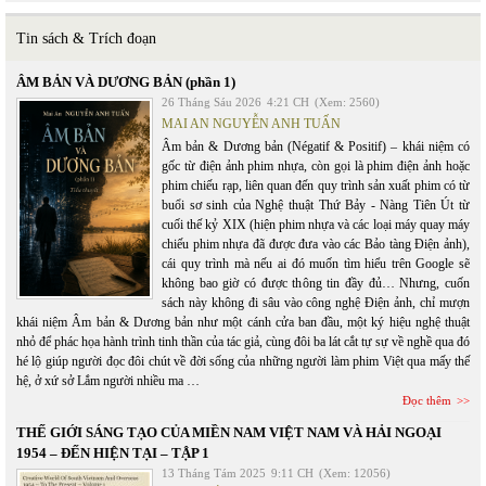
Tin sách & Trích đoạn
ÂM BẢN VÀ DƯƠNG BẢN (phần 1)
26 Tháng Sáu 2026
4:21 CH
(Xem: 2560)
MAI AN NGUYỄN ANH TUẤN
Âm bản & Dương bản (Négatif & Positif) – khái niệm có
gốc từ điện ảnh phim nhựa, còn gọi là phim điện ảnh hoặc
phim chiếu rạp, liên quan đến quy trình sản xuất phim có từ
buổi sơ sinh của Nghệ thuật Thứ Bảy - Nàng Tiên Út từ
cuối thế kỷ XIX (hiện phim nhựa và các loại máy quay máy
chiếu phim nhựa đã được đưa vào các Bảo tàng Điện ảnh),
cái quy trình mà nếu ai đó muốn tìm hiểu trên Google sẽ
không bao giờ có được thông tin đầy đủ… Nhưng, cuốn
sách này không đi sâu vào công nghệ Điện ảnh, chỉ mượn
khái niệm Âm bản & Dương bản như một cánh cửa ban đầu, một ký hiệu nghệ thuật
nhỏ để phác họa hành trình tinh thần của tác giả, cùng đôi ba lát cắt tự sự về nghề qua đó
hé lộ giúp người đọc đôi chút về đời sống của những người làm phim Việt qua mấy thế
hệ, ở xứ sở Lắm người nhiều ma …
Đọc thêm
THẾ GIỚI SÁNG TẠO CỦA MIỀN NAM VIỆT NAM VÀ HẢI NGOẠI
1954 – ĐẾN HIỆN TẠI – TẬP 1
13 Tháng Tám 2025
9:11 CH
(Xem: 12056)