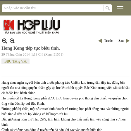
Trước
Sau
Hong Kong tiếp tục biểu tình.
29 Tháng Chín 2014
1:19 CH
(Xem: 51551)
BBC Tiếng Việt
Hàng chục ngàn người biểu tình thuộc phong trào Chiếm khu trung tâm tiếp tục đứng bên
ngoài tòa nhà công quyền nhằm gây áp lực lên chính quyền Bắc Kinh trong việc cải cách bầu
cử ở đặc khu hành chính.
Họ muốn cử tri Hong Kong phải được thực hiện quyền phổ thông đầu phiếu và quyền chọn
ứng viên độc lập với Bắc Kinh.
Đường phố bị chặn, một số cơ sở kinh doanh và trường học phải đóng cửa, và những người
biểu tình ở đây nói họ không có kế hoạch rút lui.
Đầu giờ sáng hôm thứ Hai, 29/9, tình hình không cho thấy mấy tình yêu cũng như sự hòa
bình.
Cảnh sát chống bạo động ở tuyến trên đã bắn khí cay vào người biểu tình.