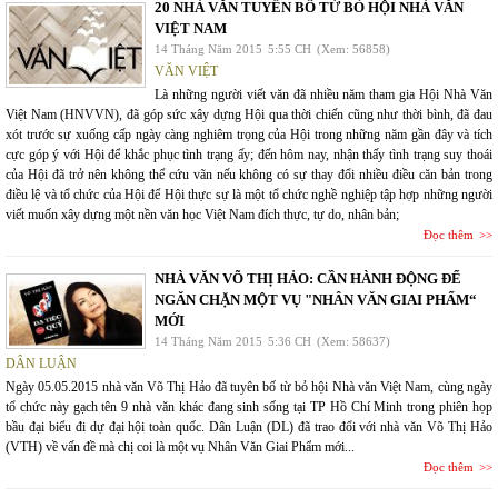
20 NHÀ VĂN TUYÊN BỐ TỪ BỎ HỘI NHÀ VĂN
VIỆT NAM
14 Tháng Năm 2015
5:55 CH
(Xem: 56858)
VĂN VIỆT
Là những người viết văn đã nhiều năm tham gia Hội Nhà Văn
Việt Nam (HNVVN), đã góp sức xây dựng Hội qua thời chiến cũng như thời bình, đã đau
xót trước sự xuống cấp ngày càng nghiêm trọng của Hội trong những năm gần đây và tích
cực góp ý với Hội để khắc phục tình trạng ấy; đến hôm nay, nhận thấy tình trạng suy thoái
của Hội đã trở nên không thể cứu vãn nếu không có sự thay đổi nhiều điều căn bản trong
điều lệ và tổ chức của Hội để Hội thực sự là một tổ chức nghề nghiệp tập hợp những người
viết muốn xây dựng một nền văn học Việt Nam đích thực, tự do, nhân bản;
Đọc thêm
NHÀ VĂN VÕ THỊ HẢO: CẦN HÀNH ĐỘNG ĐỂ
NGĂN CHẶN MỘT VỤ "NHÂN VĂN GIAI PHẨM“
MỚI
14 Tháng Năm 2015
5:36 CH
(Xem: 58637)
DÂN LUẬN
Ngày 05.05.2015 nhà văn Võ Thị Hảo đã tuyên bố từ bỏ hội Nhà văn Việt Nam, cùng ngày
tổ chức này gạch tên 9 nhà văn khác đang sinh sống tại TP Hồ Chí Minh trong phiên họp
bầu đại biểu đi dự đại hội toàn quốc. Dân Luận (DL) đã trao đổi với nhà văn Võ Thị Hảo
(VTH) về vấn đề mà chị coi là một vụ Nhân Văn Giai Phẩm mới...
Đọc thêm