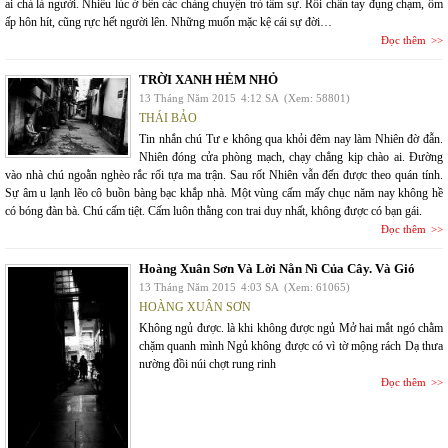
ai chả là người. Nhiều lúc ở bên các chàng chuyện trò tâm sự. Rồi chân tay đụng chạm, ôm
ấp hôn hít, cũng rực hết người lên. Những muốn mặc kệ cái sự đời…
Đọc thêm
TRỜI XANH HẺM NHỎ
13 Tháng Năm 2015
4:12 SA
(Xem: 58801)
THÁI BẢO
Tin nhắn chú Tư e không qua khỏi đêm nay làm Nhiên đờ đẫn.
Nhiên đóng cửa phòng mạch, chạy chẳng kịp chào ai. Đường
vào nhà chú ngoằn nghèo rắc rối tựa ma trận. Sau rốt Nhiên vẫn đến được theo quán tính.
Sự âm u lạnh lẽo cô buồn bàng bạc khắp nhà. Một vùng cấm mấy chục năm nay không hề
có bóng đàn bà. Chú cấm tiệt. Cấm luôn thằng con trai duy nhất, không được có bạn gái.
Đọc thêm
Hoàng Xuân Sơn Và Lời Nằn Nì Của Cây. Và Gió
13 Tháng Năm 2015
4:03 SA
(Xem: 61065)
HOÀNG XUÂN SƠN
Không ngủ được. là khi không được ngủ Mở hai mắt ngó chằm
chặm quanh mình Ngủ không được có vì tờ mộng rách Dạ thưa
nường đồi núi chợt rung rinh
Đọc thêm