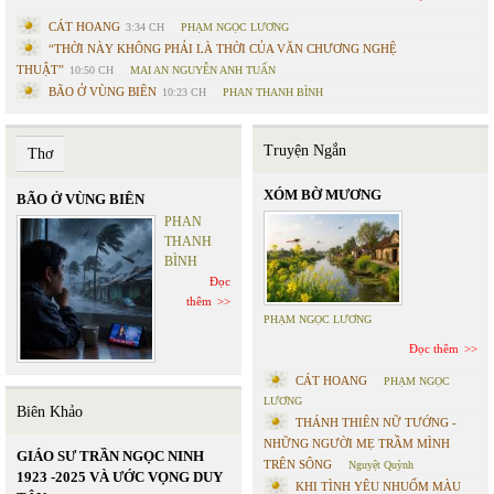
CÁT HOANG
3:34 CH
PHẠM NGỌC LƯƠNG
“THỜI NÀY KHÔNG PHẢI LÀ THỜI CỦA VĂN CHƯƠNG NGHỆ
THUẬT”
10:50 CH
MAI AN NGUYỄN ANH TUẤN
BÃO Ở VÙNG BIÊN
10:23 CH
PHAN THANH BÌNH
Truyện Ngắn
Thơ
XÓM BỜ MƯƠNG
BÃO Ở VÙNG BIÊN
PHAN
THANH
BÌNH
Đọc
thêm
PHẠM NGỌC LƯƠNG
Đọc thêm
CÁT HOANG
PHẠM NGỌC
LƯƠNG
Biên Khảo
THÁNH THIÊN NỮ TƯỚNG -
NHỮNG NGƯỜI MẸ TRẦM MÌNH
GIÁO SƯ TRẦN NGỌC NINH
TRÊN SÔNG
Nguyệt Quỳnh
1923 -2025 VÀ ƯỚC VỌNG DUY
KHI TÌNH YÊU NHUỐM MÀU