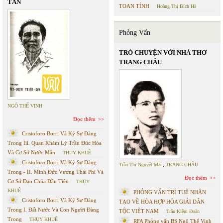
TÂN
TOAN TÍNH
Hoàng Thị Bích Hà
Phỏng Vấn
TRÒ CHUYỆN VỚI NHÀ THƠ
TRANG CHÂU
NGÔ THẾ VINH
Đọc thêm
Cristoforo Borri Và Ký Sự Đàng
Trong Iii. Quan Khám Lý Trần Đức Hòa
Và Cơ Sở Nước Mặn
THỤY KHUÊ
Cristoforo Borri Và Ký Sự Đàng
Trần Thị Nguyệt Mai
,
TRANG CHÂU
Trong - II. Minh Đức Vương Thái Phi Và
Đọc thêm
Cơ Sở Đạo Chúa Đầu Tiên
THỤY
KHUÊ
PHỎNG VẤN TRÍ TUỆ NHÂN
Cristoforo Borri Và Ký Sự Đàng
TẠO VỀ HÒA HỢP HÒA GIẢI DÂN
Trong I. Đất Nước Và Con Người Đàng
TỘC VIỆT NAM
Trần Kiêm Đoàn
Trong
THỤY KHUÊ
RFA Phỏng vấn BS Ngô Thế Vinh