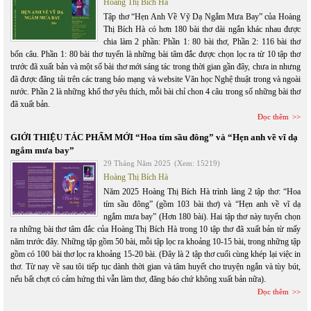
Hoàng Thị Bích Hà
Tập thơ “Hẹn Anh Về Vỹ Dạ Ngắm Mưa Bay” của Hoàng
Thị Bích Hà có hơn 180 bài thơ dài ngắn khác nhau được
chia làm 2 phần: Phần 1: 80 bài thơ, Phần 2: 116 bài thơ
bốn câu. Phần 1: 80 bài thơ tuyển là những bài tâm đắc được chọn lọc ra từ 10 tập thơ
trước đã xuất bản và một số bài thơ mới sáng tác trong thời gian gần đây, chưa in nhưng
đã được đăng tải trên các trang báo mạng và website Văn học Nghệ thuật trong và ngoài
nước. Phần 2 là những khổ thơ yêu thích, mỗi bài chỉ chon 4 câu trong số những bài thơ
đã xuất bản.
Đọc thêm
GIỚI THIỆU TÁC PHẨM MỚI “Hoa tím sầu đông” và “Hẹn anh về vĩ dạ
ngắm mưa bay”
29 Tháng Năm 2025
(Xem: 15219)
Hoàng Thị Bích Hà
Năm 2025 Hoàng Thị Bích Hà trình làng 2 tập thơ: “Hoa
tím sầu đông” (gồm 103 bài thơ) và “Hẹn anh về vĩ dạ
ngắm mưa bay” (Hơn 180 bài). Hai tập thơ này tuyển chọn
ra những bài thơ tâm đắc của Hoàng Thị Bích Hà trong 10 tập thơ đã xuất bản từ mấy
năm trước đây. Những tập gồm 50 bài, mỗi tập lọc ra khoảng 10-15 bài, trong những tập
gồm có 100 bài thơ lọc ra khoảng 15-20 bài. (Đây là 2 tập thơ cuối cùng khép lại việc in
thơ. Từ nay về sau tôi tiếp tục dành thời gian và tâm huyết cho truyện ngắn và tùy bút,
nếu bất chợt có cảm hứng thì vẫn làm thơ, đăng báo chứ không xuất bản nữa).
Đọc thêm