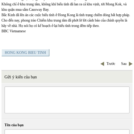
Không chỉ ở khu trung tâm, không khí biểu tình đã lan ra cả khu vịnh, tới Mong Kok, và
khu quận mua sắm Causway Bay.
Bắc Kinh đã lên án các cuộc biểu tình ở Hong Kong là tình trạng chiếm đóng bất hợp pháp.
Cho đến nay, phong trào Chiếm khu trung tâm đã phớt lờ lời cảnh báo của chính quyền là
hãy về nhà. Họ nói họ có kế hoạch ở lại biểu tình trong đêm tiếp theo.
BBC Vietnamese
HONG KONG BIEU TINH
Trước
Sau
Gửi ý kiến của bạn
Tên của bạn