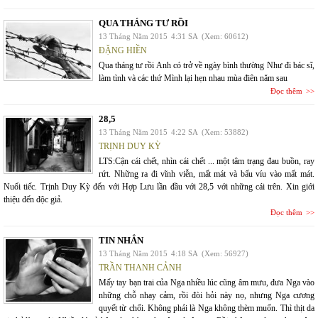
QUA THÁNG TƯ RỒI
13 Tháng Năm 2015
4:31 SA
(Xem: 60612)
ĐẶNG HIỀN
Qua tháng tư rồi Anh có trở về ngày bình thường Như đi bác sĩ,
làm tình và các thứ Mình lại hẹn nhau mùa điên năm sau
Đọc thêm
28,5
13 Tháng Năm 2015
4:22 SA
(Xem: 53882)
TRỊNH DUY KỲ
LTS:Cận cái chết, nhìn cái chết ... một tâm trạng đau buồn, ray
rứt. Những ra đi vĩnh viễn, mất mát và bấu víu vào mất mát.
Nuối tiếc. Trịnh Duy Kỳ đến với Hợp Lưu lần đầu với 28,5 với những cái trên. Xin giới
thiệu đến độc giả.
Đọc thêm
TIN NHẮN
13 Tháng Năm 2015
4:18 SA
(Xem: 56927)
TRẦN THANH CẢNH
Mấy tay bạn trai của Nga nhiều lúc cũng âm mưu, đưa Nga vào
những chỗ nhạy cảm, rồi đòi hỏi này nọ, nhưng Nga cương
quyết từ chối. Không phải là Nga không thèm muốn. Thì thịt da