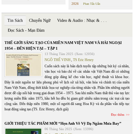
2026
Phan Tấn Uẩn
Tin Sách
Chuyển Ngữ
Video & Audio : Nhạc & . . .
Đọc Sách - Mạn Đàm
THẾ GIỚI SÁNG TẠO CỦA MIỀN NAM VIỆT NAM VÀ HẢI NGOẠI
1954 – ĐẾN HIỆN TẠI – TẬP 1
13 Tháng Tám 2025
(Xem: 12056)
NGÔ THẾ VINH
,
TS Eric Henry
Cuốn sách này là bản dịch tuyển tập những bút ký cá nhân,
văn học và báo chí về các nhân vật Việt Nam đã có những
đóng góp đáng kể cho văn học, nghệ thuật và khoa học.
Đây là một nguồn tư liệu phong phú về lịch sử xã hội, văn hóa và chính trị của miền
Nam Việt Nam, đồng thời khắc họa sự nghiệp của từng nhân vật. Phần lớn những người
được đề cập nổi bật trong giai đoạn 1954 – 1975. Sau khi miền Nam thất thủ vào tay lực
lượng miền Bắc năm 1975, hầu hết họ đều bị giam giữ nhiều năm trong các trại cải tạo
cộng sản. Đến thập niên 1980, một số người đã sang Hoa Kỳ và đa phần vẫn tiếp tục
hoạt động sáng tạo.(TS. Eric Henry, dịch giả)
Đọc thêm
GIỚI THIỆU TÁC PHẨM MỚI “Hẹn Anh Về Vỹ Dạ Ngắm Mưa Bay”
06 Tháng Sáu 2025
(Xem: 13396)