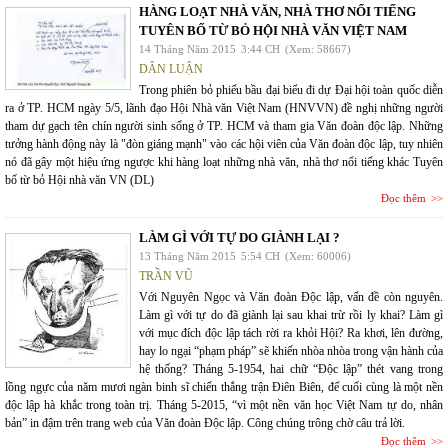
HÀNG LOẠT NHÀ VĂN, NHÀ THƠ NỔI TIẾNG
TUYÊN BỐ TỪ BỎ HỘI NHÀ VĂN VIỆT NAM
14 Tháng Năm 2015
3:44 CH
(Xem: 58667)
DÂN LUẬN
Trong phiên bỏ phiếu bầu đại biểu đi dự Đại hội toàn quốc diễn
ra ở TP. HCM ngày 5/5, lãnh đạo Hội Nhà văn Việt Nam (HNVVN) đề nghị những người
tham dự gạch tên chín người sinh sống ở TP. HCM và tham gia Văn đoàn độc lập. Những
tưởng hành động này là "đòn giáng mạnh" vào các hội viên của Văn đoàn độc lập, tuy nhiên
nó đã gây một hiệu ứng ngược khi hàng loạt những nhà văn, nhà thơ nổi tiếng khác Tuyên
bố từ bỏ Hội nhà văn VN (DL)
Đọc thêm
LÀM GÌ VỚI TỰ DO GIÀNH LẠI ?
13 Tháng Năm 2015
5:54 CH
(Xem: 60006)
TRẦN VŨ
Với Nguyên Ngọc và Văn đoàn Độc lập, vấn đề còn nguyên.
Làm gì với tự do đã giành lại sau khai trừ rồi ly khai? Làm gì
với mục đích độc lập tách rời ra khỏi Hội? Ra khơi, lên đường,
hay lo ngại “phạm pháp” sẽ khiến nhòa nhòa trong vận hành của
hệ thống? Tháng 5-1954, hai chữ “Độc lập” thét vang trong
lồng ngực của năm mươi ngàn binh sĩ chiến thắng trận Điên Biên, để cuối cùng là một nền
độc lập hà khắc trong toàn trị. Tháng 5-2015, “vì một nền văn học Việt Nam tự do, nhân
bản” in đậm trên trang web của Văn đoàn Độc lập. Công chúng trông chờ câu trả lời.
Đọc thêm