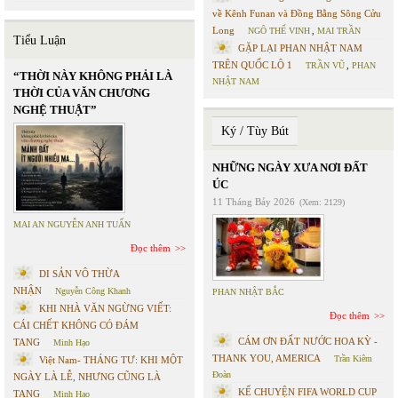
về Kênh Funan và Đồng Bằng Sông Cửu
Long
NGÔ THẾ VINH
,
MAI TRẦN
Tiểu Luận
GẶP LẠI PHAN NHẬT NAM
TRÊN QUỐC LỘ 1
TRẦN VŨ
,
PHAN
“THỜI NÀY KHÔNG PHẢI LÀ
NHẬT NAM
THỜI CỦA VĂN CHƯƠNG
NGHỆ THUẬT”
Ký / Tùy Bút
NHỮNG NGÀY XƯA NƠI ĐẤT
ÚC
11 Tháng Bảy 2026
(Xem: 2129)
MAI AN NGUYỄN ANH TUẤN
Đọc thêm
DI SẢN VÔ THỪA
NHẬN
Nguyễn Công Khanh
PHAN NHẬT BẮC
KHI NHÀ VĂN NGỪNG VIẾT:
Đọc thêm
CÁI CHẾT KHÔNG CÓ ĐÁM
CÁM ƠN ĐẤT NƯỚC HOA KỲ -
TANG
Minh Hạo
THANK YOU, AMERICA
Trần Kiêm
Việt Nam- THÁNG TƯ: KHI MỘT
Đoàn
NGÀY LÀ LỄ, NHƯNG CŨNG LÀ
KỂ CHUYỆN FIFA WORLD CUP
TANG
Minh Hạo