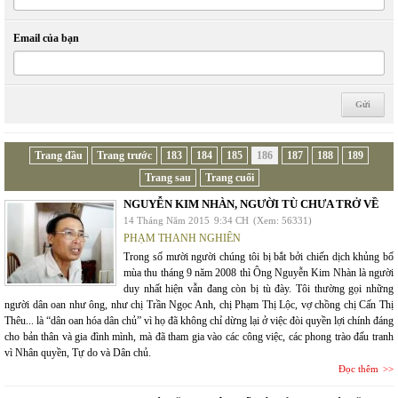
Email của bạn
Trang đầu
Trang trước
183
184
185
186
187
188
189
Trang sau
Trang cuối
NGUYỄN KIM NHÀN, NGƯỜI TÙ CHƯA TRỞ VỀ
14 Tháng Năm 2015
9:34 CH
(Xem: 56331)
PHẠM THANH NGHIÊN
Trong số mười người chúng tôi bị bắt bởi chiến dịch khủng bố
mùa thu tháng 9 năm 2008 thì Ông Nguyễn Kim Nhàn là người
duy nhất hiện vẫn đang còn bị tù đày. Tôi thường gọi những
người dân oan như ông, như chị Trần Ngọc Anh, chị Phạm Thị Lộc, vợ chồng chị Cấn Thị
Thêu... là “dân oan hóa dân chủ” vì họ đã không chỉ dừng lại ở việc đòi quyền lợi chính đáng
cho bản thân và gia đình mình, mà đã tham gia vào các công việc, các phong trào đấu tranh
vì Nhân quyền, Tự do và Dân chủ.
Đọc thêm