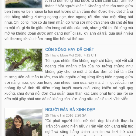
Anh từ bên trong nhà bước ra khỏi cánh cửa , anh trở
thành “ Một người khác ”. Khoảng cách rằn ranh giữa
bên trong và bên ngoài là hai mặt tương phản trắng đen được thêu dệt chằng
chịt bằng những đường ngang dọc, dọc ngang rối rấm như một đống bùi
nhùi. Chỉ có tôi mới có đủ kiên nhẫn gở từng sợi nhỏ đan chen chi chít để tìm
ra một cái gì đó ẩn giấu bên trong cái đầu của anh, nhưng đôi khi tôi cũng mù
mờ và không đoán được anh đang nghĩ gì sau khi anh đã trải qua quá nhiều
vết thương từ sâu thẳm trong tâm hồn và thể xác.
CÒN SỐNG HAY ĐÃ CHẾT
25 Tháng Mười Một 2018
4:12 CH
Tôi ngạc nhiên đến không ngờ chỉ bằng một vết cắt
ngang trên nhánh thân của nó tưởng chừng như
không gây cho nó một chút đau đớn có thể làm tổn
thương đến cái thân to lớn, cao lêu nghêu đứng lừng lững hiên ngang giữa
trời nắng mưa, gió bão trong bao nhiêu năm qua, vậy mà chỉ một vết cắt nhẹ
nhàng ấy vô tình đã điểm trúng huyết mạch cuối cùng khiến nó ngã quỵ
xuống, chịu đựng nỗi đớn đau quằn quại thân xác từng phút từng giờ rồi sẽ
đến một giây phút nào đó nó không còn sức sống nữa, nó sẽ ra đi vĩnh viễn.
NGƯỜI ĐÀN BÀ XINH ĐẸP
25 Tháng Hai 2016
2:26 SA
"Có phải người thiếu nữ xinh đẹp kia đích thực là
Trân còn đang hiện hữu? Trân vẫn còn đang tiếp tục
nghĩ và sống bằng chính con tim và hơi thở của