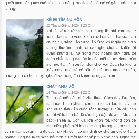
quyết định sống hay chết là do sự chống trả của một có thể cố gắng đánh bại
chúng.
KẺ ĐI TÌM NỤ HÔN
22 Tháng Giêng 2020
9:23 CH
Khi tôi vừa bước lên cầu thang thì bất chợt nghe
tiếng đàn piano vọng xuống từ trên tầng hai của căn
chung cư, tiếng đàn vang lên từng khúc gãy nhịp tạo
ra một thứ âm thanh rời rạc nghe chói tai khiến tôi
đứng khựng lại, và trong một thoáng suy nghĩ, tôi
đoán chắc tiếng đàn ấy là của một người đang mầy
mò học đàn. Nhiều lần đến chơi với Quân tôi không
thấy trong nhà nó có bất cứ một loại nhạc cụ nào,
nhưng tình cờ hôm nay nghe được tiếng đàn khiến tôi ngạc nhiên.
CHÁT NHƯ VÔI
14 Tháng Giêng 2020
9:22 CH
Thiện có một căn nhà cho thuê. Cách đây lâu lắm,
năm nào Thiện không còn nhớ rõ, chỉ biết lúc ấy mẹ
anh quan tâm đến cuộc sống tương lai của cậu con
trai út vô lo nên bà đã cẩn thận dặn dò anh. Mẹ anh
bảo: -Thiện à. Con đã lớn khôn rồi, không còn bé
nhỏ nữa, phải biết lo cuộc sống tương lai, mẹ muốn
con mua một căn nhà để sau này khi con lập gia đình có chỗ ăn chỗ ở đàng
hoàng. Ông bà ta thường nói “ An cư mới lạc nghiệp ”. Nghe con. Nghe mẹ