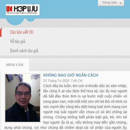
Tiếng Việt
Các bài viết (9)
Về tác giả
Danh sách tác giả
MINH LÂM
KHÔNG BAO GIỜ NGĂN CÁCH
23 Tháng Tư 2020
7:45 CH
Cách đây ba tuần, khi con vi khuẩn độc ác xâm nhập,
tấn công ồ ạt vào lãnh thổ Hoa kỳ, lúc ấy mọi người
đã bắt đầu thức tỉnh lo sợ trước một cuộc chiến vô
cùng gian nan, một mất một còn với kẻ thù vô hình có
sức mạnh tấn công tiêu diệt hàng loạt sinh mạng con
người mà loài người vẫn chưa có vũ khí chống lại
chúng. Chúng không biết phân biệt già, trẻ, lớn bé
hay người ấy là ai, nếu không may đến gần chúng,
đụng phải chúng, coi như chúng đã chiếm đoạt cái số phận của người ấy,