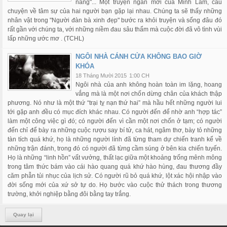
nàng"... Một truyện ngắn mới của Minh Lâm, câu
chuyện về tâm sự của hai người bạn gặp lại nhau. Chúng ta sẽ thấy những
nhân vật trong "Người đàn bà xinh đẹp" bước ra khỏi truyện và sống đâu đó
rất gần với chúng ta, với những niềm đau sâu thẩm mà cuộc đời đã vô tình vùi
lấp những ước mơ . (TCHL)
NGÔI NHÀ CÁNH CỬA KHÔNG BAO GIỜ
KHÓA
18 Tháng Mười 2015
1:00 CH
Ngôi nhà của anh không hoàn toàn im lặng, hoang
vắng mà là một nơi chốn dừng chân của khách thập
phương. Nó như là một thứ “trại tỵ nạn thứ hai” mà hầu hết những người lui
tới gặp anh đều có mục đích khác nhau. Có người đến để nhờ anh “hợp tác”
làm một công việc gì đó; có người đến vì cần một nơi chốn ở tạm; có người
đến chỉ để bày ra những cuộc rượu say bí tử, ca hát, ngâm thơ, bày tỏ những
tàn tích quá khứ, họ là những người lính đã từng tham dự chiến tranh kể về
những trận đánh, trong đó có người đã từng cầm súng ở bên kia chiến tuyến.
Họ là những “linh hồn” vất vưởng, thất lạc giữa một khoảng trống mênh mông
trong tâm thức bám vào cái hào quang quá khứ hào hùng, đau thương đầy
căm phẫn tủi nhục của lịch sử. Có người rũ bỏ quá khứ, lột xác hội nhập vào
đời sống mới của xứ sở tự do. Họ bước vào cuộc thử thách trong thương
trường, khởi nghiệp bằng đôi bằng tay trắng.
Quay lại