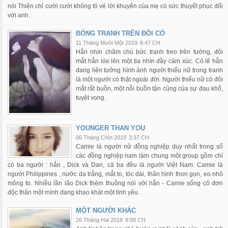
nói Thiện chỉ cười cười không tỏ vẻ lời khuyên của mẹ có sức thuyết phục đối
với anh.
BÓNG TRANH TRÊN ĐỒI CỎ
11 Tháng Mười Một 2019
6:47 CH
Hắn nhìn chăm chú bức tranh treo trên tường, đôi
mắt hắn lóe lên một tia nhìn đầy cảm xúc. Có lẽ hắn
đang liên tưởng hình ảnh người thiếu nữ trong tranh
là một người có thật ngoài đời. Người thiếu nữ có đôi
mắt rất buồn, một nỗi buồn tận cùng của sự đau khổ,
tuyệt vọng.
YOUNGER THAN YOU
06 Tháng Chín 2019
3:37 CH
Camie là người nữ đồng nghiệp duy nhất trong số
các đồng nghiệp nam làm chung một group gồm chỉ
có ba người : hắn , Dick và Dan, cả ba đều là người Việt Nam. Camie là
người Philippines , nước da trắng, mắt to, tóc dài, thân hình thon gọn, eo nhỏ
mông to. Nhiều lần lão Dick thèm thuồng nói với hắn - Camie sống cô đơn
độc thân một mình đang khao khát một tình yêu.
MỘT NGƯỜI KHÁC
26 Tháng Hai 2019
9:58 CH