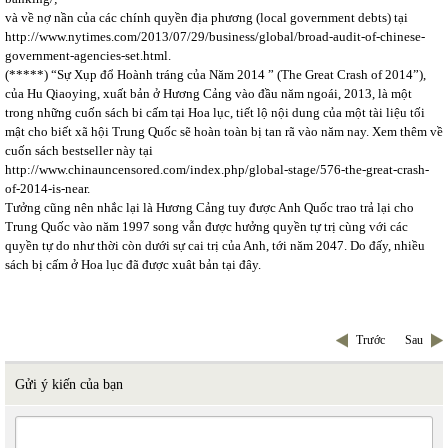
và về nợ nần của các chính quyền địa phương (local government debts) tại
http://www.nytimes.com/2013/07/29/business/global/broad-audit-of-chinese-
government-agencies-set.html
.
(*****) “Sự Xụp đổ Hoành tráng của Năm 2014 ” (The Great Crash of 2014”),
của Hu Qiaoying, xuất bản ở Hương Cảng vào đầu năm ngoái, 2013, là một
trong những cuốn sách bi cấm tại Hoa lục, tiết lộ nội dung của một tài liệu tối
mật cho biết xã hội Trung Quốc sẽ hoàn toàn bị tan rã vào năm nay. Xem thêm về
cuốn sách bestseller này tại
http://www.chinauncensored.com/index.php/global-stage/576-the-great-crash-
of-2014-is-near
.
Tưởng cũng nên nhắc lại là Hương Cảng tuy được Anh Quốc trao trả lại cho
Trung Quốc vào năm 1997 song vẫn được hưởng quyền tự trị cùng với các
quyền tự do như thời còn dưới sự cai trị của Anh, tới năm 2047. Do đấy, nhiều
sách bị cấm ở Hoa lục đã được xuât bản tại đây.
Trước
Sau
Gửi ý kiến của bạn