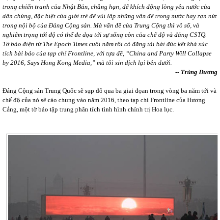
trong chiến tranh của Nhật Bản, chẳng hạn, để khích động lòng yêu nước của
dân chúng, đặc biệt của giới trẻ để vùi lấp những vấn đề trong nước hay rạn nứt
trong nội bộ của Đảng Cộng sản. Mà vấn đề của Trung Cộng thì vô số, và
nghiêm trọng tới độ có thể đe dọa tới sự sống còn của chế độ và đảng CSTQ.
Tờ báo điện tử The Epoch Times cuối năm rồi có đăng tải bài đúc kết khá xúc
tích bài báo của tạp chí Frontline, với tựa đề, “China and Party Will Collapse
by 2016, Says Hong Kong Media,” mà tôi xin dịch lại bên dưới.
-- Trùng Dương
Đảng Cộng sản Trung Quốc sẽ sụp đổ qua ba giai đọan trong vòng ba năm tới và
chế độ của nó sẽ cáo chung vào năm 2016, theo tạp chí Frontline của Hương
Cảng, một tờ báo tập trung phân tích tình hình chính trị Hoa lục.