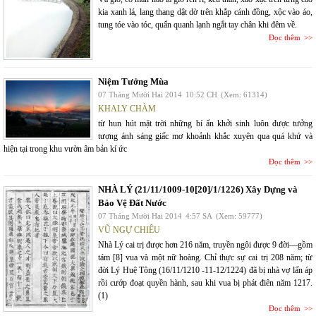
kia xanh lá, lang thang dật dờ trên khắp cánh đồng, xộc vào áo,
tung tóe vào tóc, quẩn quanh lạnh ngắt tay chân khi đêm về.
Đọc thêm
Niệm Tưởng Mùa
07 Tháng Mười Hai 2014
10:52 CH
(Xem: 61314)
KHALY CHÀM
từ hun hút mặt trời những bí ẩn khởi sinh luôn được tưởng
tượng ánh sáng giấc mơ khoảnh khắc xuyên qua quá khứ và
hiện tại trong khu vườn âm bản kí ức
Đọc thêm
NHÀ LÝ (21/11/1009-10[20]/1/1226) Xây Dựng và
Bảo Vệ Đất Nước
07 Tháng Mười Hai 2014
4:57 SA
(Xem: 59777)
VŨ NGỰ CHIÊU
Nhà Lý cai trị được hơn 216 năm, truyền ngôi được 9 đời—gồm
tám [8] vua và một nữ hoàng. Chỉ thực sự cai trị 208 năm; từ
đời Lý Huệ Tông (16/11/1210 -11-12/1224) đã bị nhà vợ lấn áp
rồi cướp đoạt quyền hành, sau khi vua bị phát điên năm 1217.
(1)
Đọc thêm