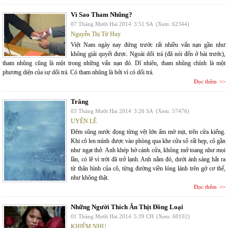
Vì Sao Tham Nhũng?
07 Tháng Mười Hai 2014
3:51 SA
(Xem: 62344)
Nguyễn Thị Từ Huy
Việt Nam ngày nay đứng trước rất nhiều vấn nạn gần như
không giải quyết được. Ngoài dối trá (đã nói đến ở bài trước),
tham nhũng cũng là một trong những vấn nạn đó. Dĩ nhiên, tham nhũng chính là một
phương diện của sự dối trá. Có tham nhũng là bởi vì có dối trá.
Đọc thêm
Trăng
03 Tháng Mười Hai 2014
3:26 SA
(Xem: 57476)
UYÊN LÊ
Đêm sũng nước đọng từng vệt lớn ẩm mờ mịt, trên cửa kiếng.
Khi cô len mình được vào phòng qua khe cửa sổ rất hẹp, cô gần
như ngạt thở. Anh khép hờ cánh cửa, không mở toang như mọi
lần, có lẽ vì trời đã trở lạnh. Anh nằm đó, dưới ánh sáng hắt ra
từ thân hình của cô, từng đường viền lóng lánh trên gờ cơ thể,
như không thật.
Đọc thêm
Những Người Thích Ăn Thịt Đồng Loại
01 Tháng Mười Hai 2014
5:39 CH
(Xem: 60102)
KHIÊM NHU