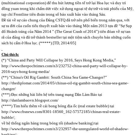
(multinational corporation) để thu hút lượng tiền tể trở lại Hoa lục và duy trì
đồng yuan trong khi chấm dứt việc xử dụng ngoại tệ dự trữ và trái phiếu của Mỹ,
tạp chí Frontline tiên đoán trong số báo xuất bản vào tháng Sáu.
Đề tài về sự cáo chung của Đảng CSTQ đã trở nên phổ biến trong năm qua, với
sự ra đời của cuốn tiểu thuyết xuất bản vào tháng Một năm 2013 tựa đề “Sự Sụp
đổ Hoành tráng của Năm 2014 ” (The Great Crash of 2014”) tiên đóan về sự tan
rã của đảng và đã trở thành bestseller tại một tiệm sách chuyên bán những cuốn
sách bị cấm ở Hoa lục. (*****) [TD, 2014/05]
Chú thích:
(*) “China and Party Will Collapse by 2016, Says Hong Kong Media,”
http://www.theepochtimes.com/n3/232752-china-and-party-will-collapse-by-
2016-says-hong-kong-media/
(**) “China's Oil Rig Gambit: South China Sea Game-Changer?”
http://thediplomat.com/2014/05/chinas-oil-rig-gambit-south-china-sea-game-
changer/
(***) Đọc những bài liên hệ trên trang mạng Dân Làm Báo tại
http://danlambaovn.blogspot.com/
(****) Tìm hiểu thêm về cái bong bóng địa ốc (real estate bubble) tại
http://www.cbsnews.com/8301-18560_162-57572185/chinas-real-estate-
bubble/
;
về hệ thống ngân hàng trong bóng tối (shadow banking) tại
http://www.theepochtimes.com/n3/232957-the-unregulated-world-of-shadow-
banking/
;