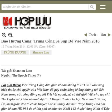
Trước
Sau
Báo Hương Cảng: Trung Cộng Sẽ Sụp Đổ Vào Năm 2016
19 Tháng Năm 2014
12:00 SA
(Xem: 86307)
TRÙNG DƯƠNG
Shannon Liao
Tác giả: Shannon Liao
Nguồn: The Epoch Times (*)
Lời giới thiệu:
Việc Trung Cộng đưa giàn khoan khổng lồ HD-981 vào vùng
biển thuộc chủ quyền của Việt Nam đã gây chấn động không những tại Việt
Nam, trong các cộng đồng người Việt hải ngoại, mà cả thế giới. Viết cho tạp chí
The Diplomat, Giáo sư danh dự Carl Thayer thuộc Đại học New South Wales,
Úc, kiêm giám đốc tổ chức Thayer Consultancy, đã viết: “Việc Trung Hoa đặt
giàn khoan HD-981 do chính phủ sở hữu vào Khối 143 thuộc Vùng Kinh tế Độc