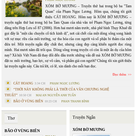
XÓM BỜ MƯƠNG – Truyện thứ hai trong bộ ba "Tam
Quan" của Phạm Ngọc Lương. Hôm qua, chúng tôi giới
thiệu CÁT HOANG. Hôm nay là XÓM BỜ MƯƠNG –
truyện ngắn thứ hai trong bộ ba Tam Quan của nhà văn trẻ Phạm Ngọc Lương, từng
đăng trên Hợp Lưu số 87 (2006). Hơn hai mươi năm trước, nhà phê bình Thụy Khuê đã
gọi đây là "một câu chuyện cổ tích kinh dị", nơi cái chết của một dòng sông song hành
với sự mục rữa của môi trường, sự tha hóa của con người và số phận bi thảm của một
đứa trẻ. Một truyện ngắn đầy chất thơ, nhưng càng đẹp càng khiến người đọc rùng
mình. Hai mươi năm đã trôi qua. Dòng sông trong truyện có còn là một ẩn dụ của hôm
nay? Xã hội Việt Nam đã thay đổi đến đâu trước những vấn đề mà XÓM BỜ MƯƠNG
đặt ra: môi trường, bạo lực, sự vô cảm, và phẩm giá con người? Chúng tôi xin giới thiệu
lại truyện ngắn này. Câu trả lời, có lẽ, xin dành cho mỗi bạn đọc.
Đọc thêm
CÁT HOANG
3:34 CH
PHẠM NGỌC LƯƠNG
“THỜI NÀY KHÔNG PHẢI LÀ THỜI CỦA VĂN CHƯƠNG NGHỆ
THUẬT”
10:50 CH
MAI AN NGUYỄN ANH TUẤN
BÃO Ở VÙNG BIÊN
10:23 CH
PHAN THANH BÌNH
Truyện Ngắn
Thơ
XÓM BỜ MƯƠNG
BÃO Ở VÙNG BIÊN