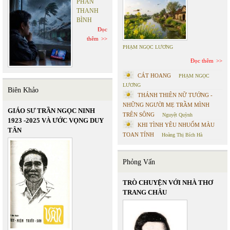
PHAN
THANH
BÌNH
Đọc
thêm
PHẠM NGỌC LƯƠNG
Đọc thêm
CÁT HOANG
PHẠM NGỌC
LƯƠNG
Biên Khảo
THÁNH THIÊN NỮ TƯỚNG -
NHỮNG NGƯỜI MẸ TRẦM MÌNH
GIÁO SƯ TRẦN NGỌC NINH
TRÊN SÔNG
Nguyệt Quỳnh
1923 -2025 VÀ ƯỚC VỌNG DUY
KHI TÌNH YÊU NHUỐM MÀU
TÂN
TOAN TÍNH
Hoàng Thị Bích Hà
Phỏng Vấn
TRÒ CHUYỆN VỚI NHÀ THƠ
TRANG CHÂU