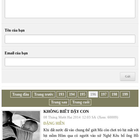
Tên của bạn
Email của bạn
Trang đầu
Trang trước
193
194
195
196
197
198
199
Trang sau
Trang cuối
KHÔNG BIẾT DẬY CON
08 Tháng Mười Hai 2014
12:03 SA
(Xem: 60009)
ĐẶNG HIỀN
Khi đất nước đã vào chung thế giới Mà còn chơi trò bịt mắt với
bịt mồm Hôm qua có người vào xứ Nghệ Kêu bố ông Hồ