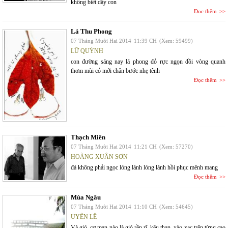
không biết dậy con
Đọc thêm
Lá Thu Phong
07 Tháng Mười Hai 2014
11:39 CH
(Xem: 59499)
LỮ QUỲNH
con đường sáng nay lá phong đỏ rực ngọn đồi vòng quanh
thơm mùi cỏ mới chân bước nhẹ tênh
Đọc thêm
Thạch Miên
07 Tháng Mười Hai 2014
11:21 CH
(Xem: 57270)
HOÀNG XUÂN SƠN
đá không phải ngọc lóng lánh lóng lánh hồi phục mênh mang
Đọc thêm
Mùa Ngâu
07 Tháng Mười Hai 2014
11:10 CH
(Xem: 54645)
UYÊN LÊ
Và gió, cơ man nào là gió rền rĩ, kêu than, xào xạc trên từng cao