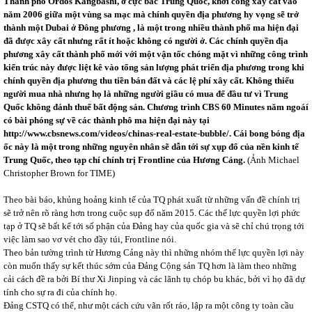
Thành phố Ordos Kangbashi, ở cực bắc Trung Quốc, khởi công xây cất vào
năm 2006 giữa một vùng sa mạc mà chính quyền địa phương hy vọng sẽ trở
thành một Dubai ở Đông phương , là một trong nhiều thành phố ma hiện đại
đã được xây cất nhưng rất ít hoặc không có người ở. Các chính quyền địa
phương xây cất thành phố mới với một vận tốc chóng mặt vì những công trình
kiến trúc này được liệt kê vào tổng sản lượng phát triển địa phương trong khi
chính quyền địa phương thu tiền bán đất và các lệ phí xây cất. Không thiếu
người mua nhà nhưng họ là những người giầu có mua để đầu tư vì Trung
Quốc không đánh thuế bất động sản. Chương trình CBS 60 Minutes năm ngoáí
có bài phóng sự về các thành phô ma hiện đại này tại
http://www.cbsnews.com/videos/chinas-real-estate-bubble/
. Cái bong bóng địa
ốc này là một trong những nguyên nhân sẽ dẫn tới sự xụp đổ của nền kinh tế
Trung Quốc, theo tạp chí chính trị Frontline của Hương Cảng.
(Ảnh Michael
Christopher Brown for TIME)
Theo bài báo, khủng hoảng kinh tế của TQ phát xuất từ những vấn đề chính trị
sẽ trở nên rõ ràng hơn trong cuộc sụp đổ năm 2015. Các thế lực quyền lợi phức
tạp ở TQ sẽ bất kể tới số phận của Đảng hay của quốc gia và sẽ chỉ chú trọng tới
việc làm sao vơ vét cho đầy túi, Frontline nói.
Theo bản tường trình từ Hương Cảng này thì những nhóm thế lực quyền lợi này
còn muốn thấy sự kết thúc sớm của Đảng Cộng sản TQ hơn là làm theo những
cải cách đề ra bởi Bí thư Xi Jinping và các lãnh tụ chóp bu khác, bởi vì họ đã dự
tính cho sự ra đi của chính họ.
Đảng CSTQ có thể, như một cách cứu vãn rốt ráo, lập ra một công ty toàn cầu