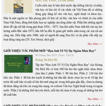
NGÔ THẾ VINH
,
TS Eric Henry
Cuốn sách này là bản dịch tuyển tập những bút ký cá nhân,
văn học và báo chí về các nhân vật Việt Nam đã có những
đóng góp đáng kể cho văn học, nghệ thuật và khoa học.
Đây là một nguồn tư liệu phong phú về lịch sử xã hội, văn hóa và chính trị của miền
Nam Việt Nam, đồng thời khắc họa sự nghiệp của từng nhân vật. Phần lớn những người
được đề cập nổi bật trong giai đoạn 1954 – 1975. Sau khi miền Nam thất thủ vào tay lực
lượng miền Bắc năm 1975, hầu hết họ đều bị giam giữ nhiều năm trong các trại cải tạo
cộng sản. Đến thập niên 1980, một số người đã sang Hoa Kỳ và đa phần vẫn tiếp tục
hoạt động sáng tạo.(TS. Eric Henry, dịch giả)
Đọc thêm
GIỚI THIỆU TÁC PHẨM MỚI “Hẹn Anh Về Vỹ Dạ Ngắm Mưa Bay”
06 Tháng Sáu 2025
(Xem: 13413)
Hoàng Thị Bích Hà
Tập thơ “Hẹn Anh Về Vỹ Dạ Ngắm Mưa Bay” của Hoàng
Thị Bích Hà có hơn 180 bài thơ dài ngắn khác nhau được
chia làm 2 phần: Phần 1: 80 bài thơ, Phần 2: 116 bài thơ
bốn câu. Phần 1: 80 bài thơ tuyển là những bài tâm đắc được chọn lọc ra từ 10 tập thơ
trước đã xuất bản và một số bài thơ mới sáng tác trong thời gian gần đây, chưa in nhưng
đã được đăng tải trên các trang báo mạng và website Văn học Nghệ thuật trong và ngoài
nước. Phần 2 là những khổ thơ yêu thích, mỗi bài chỉ chon 4 câu trong số những bài thơ
đã xuất bản.
Đọc thêm
GIỚI THIỆU TÁC PHẨM MỚI “Hoa tím sầu đông” và “Hẹn anh về vĩ dạ