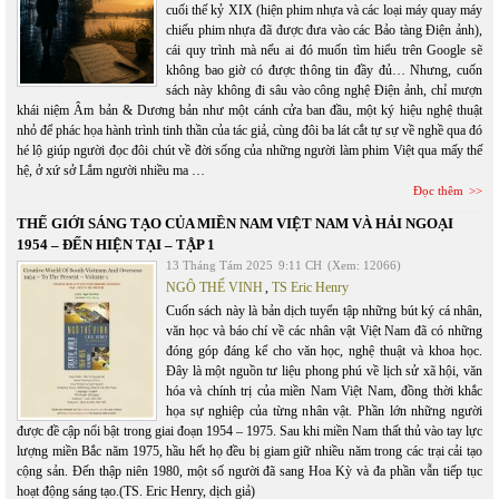
cuối thế kỷ XIX (hiện phim nhựa và các loại máy quay máy
chiếu phim nhựa đã được đưa vào các Bảo tàng Điện ảnh),
cái quy trình mà nếu ai đó muốn tìm hiểu trên Google sẽ
không bao giờ có được thông tin đầy đủ… Nhưng, cuốn
sách này không đi sâu vào công nghệ Điện ảnh, chỉ mượn
khái niệm Âm bản & Dương bản như một cánh cửa ban đầu, một ký hiệu nghệ thuật
nhỏ để phác họa hành trình tinh thần của tác giả, cùng đôi ba lát cắt tự sự về nghề qua đó
hé lộ giúp người đọc đôi chút về đời sống của những người làm phim Việt qua mấy thế
hệ, ở xứ sở Lắm người nhiều ma …
Đọc thêm
THẾ GIỚI SÁNG TẠO CỦA MIỀN NAM VIỆT NAM VÀ HẢI NGOẠI
1954 – ĐẾN HIỆN TẠI – TẬP 1
13 Tháng Tám 2025
9:11 CH
(Xem: 12066)
NGÔ THẾ VINH
,
TS Eric Henry
Cuốn sách này là bản dịch tuyển tập những bút ký cá nhân,
văn học và báo chí về các nhân vật Việt Nam đã có những
đóng góp đáng kể cho văn học, nghệ thuật và khoa học.
Đây là một nguồn tư liệu phong phú về lịch sử xã hội, văn
hóa và chính trị của miền Nam Việt Nam, đồng thời khắc
họa sự nghiệp của từng nhân vật. Phần lớn những người
được đề cập nổi bật trong giai đoạn 1954 – 1975. Sau khi miền Nam thất thủ vào tay lực
lượng miền Bắc năm 1975, hầu hết họ đều bị giam giữ nhiều năm trong các trại cải tạo
cộng sản. Đến thập niên 1980, một số người đã sang Hoa Kỳ và đa phần vẫn tiếp tục
hoạt động sáng tạo.(TS. Eric Henry, dịch giả)