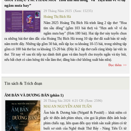
ngắm mưa bay”
29 Tháng Năm 2025
(Xem: 15235)
Hoàng Thị Bích Hà
Năm 2025 Hoàng Thị Bích Hà trình làng 2 tập thơ: “Hoa
tím sầu đông” (gồm 103 bài thơ) và “Hẹn anh về vĩ dạ
ngắm mưa bay” (Hơn 180 bài). Hai tập thơ này tuyển chọn
ra những bài thơ tâm đắc của Hoàng Thị Bích Hà trong 10 tập thơ đã xuất bản từ mấy
năm trước đây. Những tập gồm 50 bài, mỗi tập lọc ra khoảng 10-15 bài, trong những tập
gồm có 100 bài thơ lọc ra khoảng 15-20 bài. (Đây là 2 tập thơ cuối cùng khép lại việc in
thơ. Từ nay về sau tôi tiếp tục dành thời gian và tâm huyết cho truyện ngắn và tùy bút,
nếu bất chợt có cảm hứng thì vẫn làm thơ, đăng báo chứ không xuất bản nữa).
Đọc thêm
Tin sách & Trích đoạn
ÂM BẢN VÀ DƯƠNG BẢN (phần 1)
26 Tháng Sáu 2026
4:21 CH
(Xem: 2596)
MAI AN NGUYỄN ANH TUẤN
Âm bản & Dương bản (Négatif & Positif) – khái niệm có
gốc từ điện ảnh phim nhựa, còn gọi là phim điện ảnh hoặc
phim chiếu rạp, liên quan đến quy trình sản xuất phim có từ
buổi sơ sinh của Nghệ thuật Thứ Bảy - Nàng Tiên Út từ