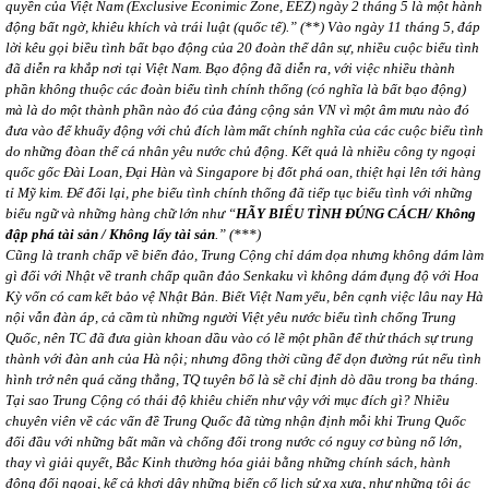
quyền của Việt Nam (Exclusive Econimic Zone, EEZ) ngày 2 tháng 5 là một hành
động bất ngờ, khiêu khích và trái luật (quốc tế).” (**) Vào ngày 11 tháng 5, đáp
lời kêu gọi biều tình bất bạo động của 20 đoàn thể dân sự, nhiều cuộc biểu tình
đã diễn ra khắp nơi tại Việt Nam. Bạo động đã diễn ra, với việc nhiều thành
phần không thuộc các đoàn biểu tình chính thống (có nghĩa là bất bạo động)
mà là do một thành phần nào đó của đảng cộng sản VN vì một âm mưu nào đó
đưa vào để khuấy động với chủ đích làm mất chính nghĩa của các cuộc biểu tình
do những đòan thể cá nhân yêu nước chủ động. Kết quả là nhiều công ty ngoại
quốc gốc Đài Loan, Đại Hàn và Singapore bị đốt phá oan, thiệt hại lên tới hàng
tỉ Mỹ kim. Để đối lại, phe biểu tình chính thống đã tiếp tục biểu tình với những
biểu ngữ và những hàng chữ lớn như “
HÃY BIỂU TÌNH ĐÚNG CÁCH/ Không
đập phá tài sản / Không lấy tài sản
.” (***)
Cũng là tranh chấp về biển đảo, Trung Cộng chỉ dám dọa nhưng không dám làm
gì đối với Nhật về tranh chấp quần đảo Senkaku vì không dám đụng độ với Hoa
Kỳ vốn có cam kết bảo vệ Nhật Bản. Biết Việt Nam yếu, bên cạnh việc lâu nay Hà
nội vẫn đàn áp, cả cầm tù những người Việt yêu nước biểu tình chống Trung
Quốc, nên TC đã đưa giàn khoan dầu vào có lẽ một phần để thử thách sự trung
thành với đàn anh của Hà nội; nhưng đồng thời cũng để dọn đường rút nếu tình
hình trở nên quá căng thẳng, TQ tuyên bố là sẽ chỉ định dò dầu trong ba tháng.
Tại sao Trung Cộng có thái độ khiêu chiến như vậy với mục đích gì? Nhiều
chuyên viên về các vấn đề Trung Quốc đã từng nhận định mỗi khi Trung Quốc
đối đầu với những bất mãn và chống đối trong nước có nguy cơ bùng nổ lớn,
thay vì giải quyết, Bắc Kinh thường hóa giải bằng những chính sách, hành
động đối ngoại, kể cả khơi dậy những biến cố lịch sử xa xưa, như những tội ác