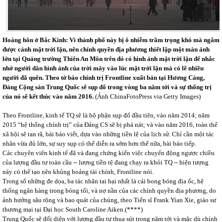
Hoàng hôn ở Bắc Kinh: Vì thành phố này bị ô nhiễm trầm trọng khó mà ngắm
được cảnh mặt trời lặn, nên chính quyền địa phương thiết lập một màn ảnh
lớn tại Quảng trường Thiên An Môn trên đó có hình ảnh mặt trời lặn để nhắc
nhở người dân hình ảnh của trời mây vào lúc mặt trời lặn mà có lẽ nhiều
người đã quên. Theo tờ báo chính trị Frontline xuất bản tại Hương Cảng,
Đảng Cộng sản Trung Quốc sẽ sụp đổ trong vòng ba năm tới và sự thống trị
của nó sẽ kết thúc vào năm 2016.
(Ảnh ChinaFotoPress via Getty Images)
Theo Frontline, kinh tế TQ sẽ là bộ phận sụp đổ đầu tiên, vào năm 2014; năm
2015 “hệ thống chính trị” của Đảng CS sẽ bị phá nát; và vào năm 2016, toàn thể
xã hội sẽ tan rã, bài báo viết, dựa vào những tiền lệ của lịch sử. Chỉ cần một tác
nhân vừa đủ lớn, sự suy sụp có thể diễn ra sớm hơn thế nữa, bài báo tiếp.
Các chuyên viên kinh tế đã và đang chứng kiến việc chuyển động ngược chiều
của lượng đầu tư toàn cầu -- lượng tiền tệ đang chạy ra khỏi TQ -- hiện tượng
này có thể tạo nên khủng hoảng tài chính, Frontline nói.
Trong số những đe dọa, ba tác nhân tai hại nhất là cái bong bóng địa ốc, hệ
thống ngân hàng trong bóng tối, và nợ nần của các chính quyền địa phương, do
ảnh hưởng sâu rộng và bao quát của chúng, theo Tiến sĩ Frank Yian Xie, giáo sư
thương mại tại Đại học South Caroline Aiken.(****)
Trung Quốc sẽ đối diện với lượng đầu tư thua sút trong năm tới và mặc dù chính