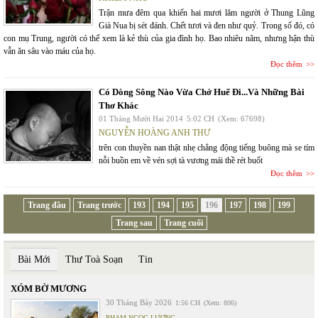
Trận mưa đêm qua khiến hai mươi lăm người ở Thung Lũng
Già Nua bị sét đánh. Chết tươi và đen như quỷ. Trong số đó, có
con mụ Trung, người có thể xem là kẻ thù của gia đình họ. Bao nhiêu năm, nhưng hận thù
vẫn ăn sâu vào máu của họ.
Đọc thêm
Có Dòng Sông Nào Vừa Chở Huế Đi...Và Những Bài
Thơ Khác
01 Tháng Mười Hai 2014
5:02 CH
(Xem: 67698)
NGUYỄN HOÀNG ANH THƯ
trên con thuyền nan thật nhẹ chẳng động tiếng buông mà se tím
nỗi buồn em về vén sợi tà vương mái thề rét buốt
Đọc thêm
Trang đầu
Trang trước
193
194
195
196
197
198
199
Trang sau
Trang cuối
Bài Mới
Thư Toà Soạn
Tin
XÓM BỜ MƯƠNG
30 Tháng Bảy 2026
1:56 CH
(Xem: 806)
PHẠM NGỌC LƯƠNG