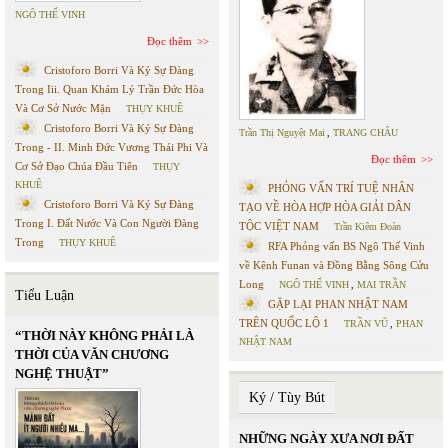
NGÔ THẾ VINH
Đọc thêm
Cristoforo Borri Và Ký Sự Đàng
Trong Iii. Quan Khám Lý Trần Đức Hòa
Và Cơ Sở Nước Mặn
THỤY KHUÊ
Cristoforo Borri Và Ký Sự Đàng
Trần Thị Nguyệt Mai
,
TRANG CHÂU
Trong - II. Minh Đức Vương Thái Phi Và
Đọc thêm
Cơ Sở Đạo Chúa Đầu Tiên
THỤY
KHUÊ
PHỎNG VẤN TRÍ TUỆ NHÂN
Cristoforo Borri Và Ký Sự Đàng
TẠO VỀ HÒA HỢP HÒA GIẢI DÂN
Trong I. Đất Nước Và Con Người Đàng
TỘC VIỆT NAM
Trần Kiêm Đoàn
Trong
THỤY KHUÊ
RFA Phỏng vấn BS Ngô Thế Vinh
về Kênh Funan và Đồng Bằng Sông Cửu
Long
NGÔ THẾ VINH
,
MAI TRẦN
Tiểu Luận
GẶP LẠI PHAN NHẬT NAM
TRÊN QUỐC LỘ 1
TRẦN VŨ
,
PHAN
“THỜI NÀY KHÔNG PHẢI LÀ
NHẬT NAM
THỜI CỦA VĂN CHƯƠNG
NGHỆ THUẬT”
Ký / Tùy Bút
NHỮNG NGÀY XƯA NƠI ĐẤT