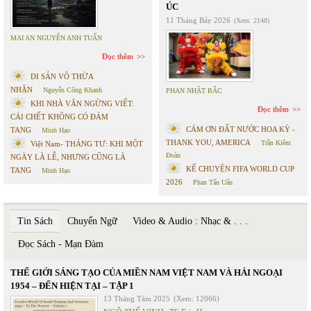
ÚC
11 Tháng Bảy 2026
(Xem: 2148)
MAI AN NGUYỄN ANH TUẤN
Đọc thêm
DI SẢN VÔ THỪA
NHẬN
Nguyễn Công Khanh
PHAN NHẬT BẮC
KHI NHÀ VĂN NGỪNG VIẾT:
Đọc thêm
CÁI CHẾT KHÔNG CÓ ĐÁM
CÁM ƠN ĐẤT NƯỚC HOA KỲ -
TANG
Minh Hạo
THANK YOU, AMERICA
Trần Kiêm
Việt Nam- THÁNG TƯ: KHI MỘT
Đoàn
NGÀY LÀ LỄ, NHƯNG CŨNG LÀ
KỂ CHUYỆN FIFA WORLD CUP
TANG
Minh Hạo
2026
Phan Tấn Uẩn
Tin Sách
Chuyển Ngữ
Video & Audio : Nhạc & . . .
Đọc Sách - Mạn Đàm
THẾ GIỚI SÁNG TẠO CỦA MIỀN NAM VIỆT NAM VÀ HẢI NGOẠI
1954 – ĐẾN HIỆN TẠI – TẬP 1
13 Tháng Tám 2025
(Xem: 12066)