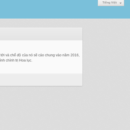
Tiếng Việt
tới và chế độ của nó sẽ cáo chung vào năm 2016,
nh chính trị Hoa lục.