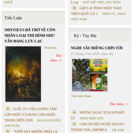
Long
KHUÊ
NGÔ THẾ VINH
,
MAI TRẦN
GẶP LẠI PHAN NHẬT NAM
TRÊN QUỐC LỘ 1
TRẦN VŨ
,
PHAN
Tiểu Luận
NHẬT NAM
ODYSSEUS ĐÃ TRỞ VỀ CÒN
NHÂN LOẠI THÌ HÌNH NHƯ
Ký / Tùy Bút
VẪN ĐANG LƯU LẠC
NGHE SẦU RIÊNG CHÍN TỚI
Minh Hạo
07 Tháng Tám 2026
(Xem: 98)
Đọc
thêm
Trần Kiêm Đoàn
Đọc thêm
CUỘC TỰ VẤN LƯƠNG TÂM
NHỮNG NGÀY XƯA NƠI ĐẤT
LỚN NHẤT VÀ RUNG CẢM NHẤT
ÚC
PHAN NHẬT BẮC
TRONG ĐIỆN ẢNH
MAI AN NGUYỄN
CÁM ƠN ĐẤT NƯỚC HOA KỲ -
ANH TUẤN
THANK YOU, AMERICA
Trần Kiêm
“THỜI NÀY KHÔNG PHẢI LÀ