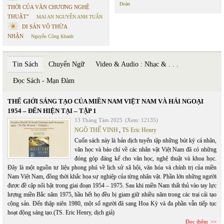
Đoàn
THỜI CỦA VĂN CHƯƠNG NGHỆ
THUẬT”
MAI AN NGUYỄN ANH TUẤN
DI SẢN VÔ THỪA
NHẬN
Nguyễn Công Khanh
Tin Sách
Chuyển Ngữ
Video & Audio : Nhạc & . . .
Đọc Sách - Mạn Đàm
THẾ GIỚI SÁNG TẠO CỦA MIỀN NAM VIỆT NAM VÀ HẢI NGOẠI
1954 – ĐẾN HIỆN TẠI – TẬP 1
13 Tháng Tám 2025
(Xem: 12135)
NGÔ THẾ VINH
,
TS Eric Henry
Cuốn sách này là bản dịch tuyển tập những bút ký cá nhân,
văn học và báo chí về các nhân vật Việt Nam đã có những
đóng góp đáng kể cho văn học, nghệ thuật và khoa học.
Đây là một nguồn tư liệu phong phú về lịch sử xã hội, văn hóa và chính trị của miền
Nam Việt Nam, đồng thời khắc họa sự nghiệp của từng nhân vật. Phần lớn những người
được đề cập nổi bật trong giai đoạn 1954 – 1975. Sau khi miền Nam thất thủ vào tay lực
lượng miền Bắc năm 1975, hầu hết họ đều bị giam giữ nhiều năm trong các trại cải tạo
cộng sản. Đến thập niên 1980, một số người đã sang Hoa Kỳ và đa phần vẫn tiếp tục
hoạt động sáng tạo.(TS. Eric Henry, dịch giả)
Đọc thêm