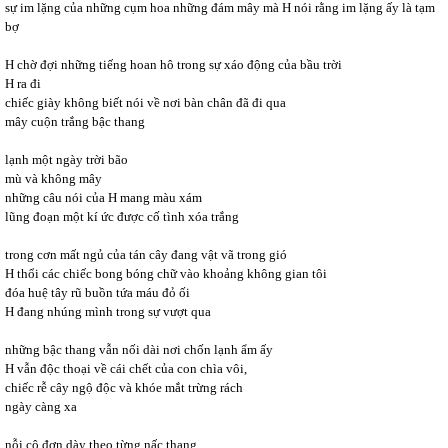
sự im lặng của những cụm hoa những đám mây mà H nói rằng im lặng ấy là tạm
bợ
H chờ đợi những tiếng hoan hô trong sự xáo động của bầu trời
H ra đi
chiếc giày không biết nói về nơi bàn chân đã đi qua
mây cuộn trắng bậc thang
lạnh một ngày trời bão
mù và không mây
những câu nói của H mang màu xám
lũng đoạn một kí ức được cố tình xóa trắng
trong cơn mất ngủ của tán cây đang vật vã trong gió
H thổi các chiếc bong bóng chữ vào khoảng không gian tôi
đóa huệ tây rũ buồn tứa máu đỏ ối
H đang nhúng mình trong sự vượt qua
những bậc thang vẫn nối dài nơi chốn lạnh ẩm ấy
H vẫn độc thoại về cái chết của con chìa vôi,
chiếc rễ cây ngộ độc và khóe mắt trừng rách
ngày càng xa
nỗi cô đơn dày theo từng nấc thang