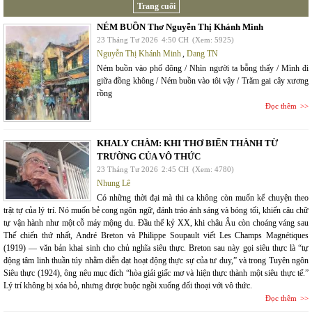
Trang cuối
NÉM BUỒN Thơ Nguyễn Thị Khánh Minh
23 Tháng Tư 2026
4:50 CH
(Xem: 5925)
Nguyễn Thị Khánh Minh
,
Dang TN
Ném buồn vào phố đông / Nhìn người ta bỗng thấy / Mình đi
giữa đồng không / Ném buồn vào tôi vậy / Trăm gai cây xương
rồng
Đọc thêm
KHALY CHÀM: KHI THƠ BIẾN THÀNH TỪ
TRƯỜNG CỦA VÔ THỨC
23 Tháng Tư 2026
2:45 CH
(Xem: 4780)
Nhung Lê
Có những thời đại mà thi ca không còn muốn kể chuyện theo
trật tự của lý trí. Nó muốn bẻ cong ngôn ngữ, đánh tráo ánh sáng và bóng tối, khiến câu chữ
tự vận hành như một cỗ máy mộng du. Đầu thế kỷ XX, khi châu Âu còn choáng váng sau
Thế chiến thứ nhất, André Breton và Philippe Soupault viết Les Champs Magnétiques
(1919) — văn bản khai sinh cho chủ nghĩa siêu thực. Breton sau này gọi siêu thực là “tự
động tâm linh thuần túy nhằm diễn đạt hoạt động thực sự của tư duy,” và trong Tuyên ngôn
Siêu thực (1924), ông nêu mục đích “hòa giải giấc mơ và hiện thực thành một siêu thực tế.”
Lý trí không bị xóa bỏ, nhưng được buộc ngồi xuống đối thoại với vô thức.
Đọc thêm