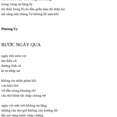
trong vùng im lặng ấy
tôi thấy bóng H cúi đầu giữa màu đỏ diệp lục
mê sảng một tháng Tư không hề sám hối.
Phương Uy
BƯỚC NGÀY QUA
ngày trôi mòn vẹt
âm điệu cũ
đường link cũ
kí tự nhập sai
không tin nhắn phản hồi
cơn khó thở
vỡ dần trong khoảng tối
câu thơ bệnh tật chập chùng rơi
ngày cột mặt trời không im lặng
những câu thơ giờ không còn hướng lối
lần mò từng bước chập chững