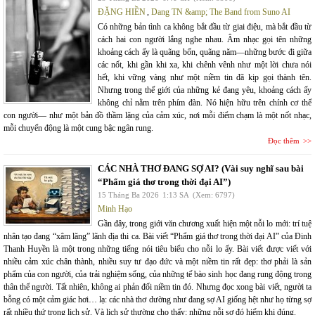
ĐẶNG HIỀN
,
Dang TN &amp; The Band from Suno AI
Có những bản tình ca không bắt đầu từ giai điệu, mà bắt đầu từ
cách hai con người lắng nghe nhau. Âm nhạc gọi tên những
khoảng cách ấy là quãng bốn, quãng năm—những bước đi giữa
các nốt, khi gần khi xa, khi chênh vênh như một lời chưa nói
hết, khi vững vàng như một niềm tin đã kịp gọi thành tên.
Nhưng trong thế giới của những kẻ đang yêu, khoảng cách ấy
không chỉ nằm trên phím đàn. Nó hiện hữu trên chính cơ thể
con người— như một bản đồ thầm lặng của cảm xúc, nơi mỗi điểm chạm là một nốt nhạc,
mỗi chuyển động là một cung bậc ngân rung.
Đọc thêm
CÁC NHÀ THƠ ĐANG SỢ AI? (Vài suy nghĩ sau bài
“Phẩm giá thơ trong thời đại AI”)
15 Tháng Ba 2026
1:13 SA
(Xem: 6797)
Minh Hạo
Gần đây, trong giới văn chương xuất hiện một nỗi lo mới: trí tuệ
nhân tạo đang “xâm lăng” lãnh địa thi ca. Bài viết “Phẩm giá thơ trong thời đại AI” của Đinh
Thanh Huyền là một trong những tiếng nói tiêu biểu cho nỗi lo ấy. Bài viết được viết với
nhiều cảm xúc chân thành, nhiều suy tư đạo đức và một niềm tin rất đẹp: thơ phải là sản
phẩm của con người, của trải nghiệm sống, của những tế bào sinh học đang rung động trong
thân thể người. Tất nhiên, không ai phản đối niềm tin đó. Nhưng đọc xong bài viết, người ta
bỗng có một cảm giác hơi… lạ: các nhà thơ dường như đang sợ AI giống hệt như họ từng sợ
rất nhiều thứ trong lịch sử. Và lịch sử thường cho thấy: những nỗi sợ đó hiếm khi đúng.