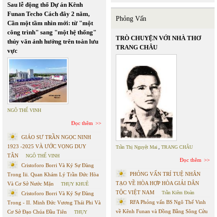
Sau lễ động thổ Dự án Kênh
Funan Techo Cách đây 2 năm,
Phỏng Vấn
Cần một tầm nhìn mới: từ "một
công trình" sang "một hệ thống"
TRÒ CHUYỆN VỚI NHÀ THƠ
thủy văn ảnh hưởng trên toàn lưu
TRANG CHÂU
vực
NGÔ THẾ VINH
Đọc thêm
GIÁO SƯ TRẦN NGỌC NINH
1923 -2025 VÀ ƯỚC VỌNG DUY
Trần Thị Nguyệt Mai
,
TRANG CHÂU
TÂN
NGÔ THẾ VINH
Đọc thêm
Cristoforo Borri Và Ký Sự Đàng
PHỎNG VẤN TRÍ TUỆ NHÂN
Trong Iii. Quan Khám Lý Trần Đức Hòa
TẠO VỀ HÒA HỢP HÒA GIẢI DÂN
Và Cơ Sở Nước Mặn
THỤY KHUÊ
TỘC VIỆT NAM
Trần Kiêm Đoàn
Cristoforo Borri Và Ký Sự Đàng
RFA Phỏng vấn BS Ngô Thế Vinh
Trong - II. Minh Đức Vương Thái Phi Và
về Kênh Funan và Đồng Bằng Sông Cửu
Cơ Sở Đạo Chúa Đầu Tiên
THỤY