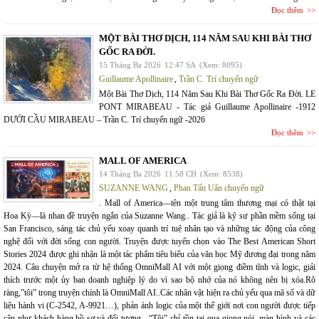
Đọc thêm
MỘT BÀI THƠ DỊCH, 114 NĂM SAU KHI BÀI THƠ
GỐC RA ĐỜI.
15 Tháng Ba 2026
12:47 SA
(Xem: 8095)
Guillaume Apollinaire
,
Trần C. Trí chuyển ngữ
Một Bài Thơ Dịch, 114 Năm Sau Khi Bài Thơ Gốc Ra Đời. LE
PONT MIRABEAU - Tác giả Guillaume Apollinaire -1912
DƯỚI CẦU MIRABEAU – Trần C. Trí chuyển ngữ -2026
Đọc thêm
MALL OF AMERICA
14 Tháng Ba 2026
11:58 CH
(Xem: 8538)
SUZANNE WANG
,
Phan Tấn Uẩn chuyển ngữ
. Mall of America—tên một trung tâm thương mại có thật tại
Hoa Kỳ—là nhan đề truyện ngắn của Suzanne Wang.. Tác giả là kỹ sư phần mềm sống tại
San Francisco, sáng tác chủ yếu xoay quanh trí tuệ nhân tạo và những tác động của công
nghệ đối với đời sống con người. Truyện được tuyển chọn vào The Best American Short
Stories 2024 được ghi nhận là một tác phẩm tiêu biểu của văn học Mỹ đương đại trong năm
2024. Câu chuyện mở ra từ hệ thống OmniMall AI với một giọng điềm tĩnh và logic, giải
thích trước một ủy ban doanh nghiệp lý do vì sao bộ nhớ của nó không nên bị xóa.Rõ
ràng,”tôi” trong truyện chính là OmniMall AI..Các nhân vật hiện ra chủ yếu qua mã số và dữ
liệu hành vi (C-2542, A-9921…), phản ánh logic của một thế giới nơi con người được tiếp
cận như khách hàng,hồ sơ và đối tượng . “Tôi” chỉ tồn tại qua giọng nói, màn hình và các