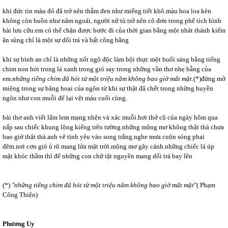
khi đức tin màu đỏ đã trở nên thẫm đen như miếng tiết khô.màu hoa loa kèn
không còn buồn như năm ngoái, người nữ tù trở nên cô đơn trong phế tích hình
hài lưu cữu.em có thể chặn được bước đi của thời gian bằng một nhát thánh kiếm
ân sủng chỉ là một sự dối trá và bất công bằng
khi sự bình an chỉ là những nốt ngộ độc làm bội thực một buổi sáng bằng tiếng
chim non hót trong lá xanh trong gió say trong những vần thơ nhẹ bẫng của
em.
những tiếng chim đã hót từ một triệu năm không bao giờ mất mặt
.(*)đừng mở
miệng trong sự băng hoại của ngôn từ khi sự thật đã chết trong những huyền
ngôn như con muỗi để lại vệt máu cuối cùng.
bài thơ anh viết lấm lem mạng nhện và xác muỗi.hơi thở cũ của ngày hôm qua
nấp sau chiếc khung lộng kiếng trên tường.những mộng mơ không thật thà chưa
bao giờ thật thà.anh vẽ tình yêu vào song trắng.nghe mưa cuộn sóng phai
đêm.nơi cơn gió ủ rũ mang lửa mặt trời.mộng mơ gãy cánh.những chiếc lá úp
mặt khóc thầm thì để những con chữ tật nguyền mang dối trá bay lên
(*)
"những tiếng chim đã hót từ một triệu năm không bao giờ mất mặt
"( Phạm
Công Thiện)
Phương Uy