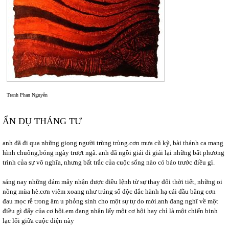
Tranh Phan Nguyên
ẨN DỤ THÁNG TƯ
anh đã đi qua những giọng người trùng trùng.cơn mưa cũ kỹ, bài thánh ca mang
hình chuông,bóng ngày trượt ngã. anh đã ngồi giải đi giải lại những bất phương
trình của sự vô nghĩa, nhưng bất trắc của cuộc sống nào có báo trước điều gì.
sáng nay những đám mây nhận được điều lệnh từ sự thay đổi thời tiết, những oi
nồng mùa hè.cơn viêm xoang như trúng số độc đắc hành hạ cái đầu bằng cơn
đau mọc rễ trong âm u phỏng sinh cho một sự tự do mới.anh đang nghĩ về một
điều gì đấy của cơ hội.em đang nhận lấy một cơ hội hay chỉ là một chiến binh
lạc lối giữa cuộc diện này