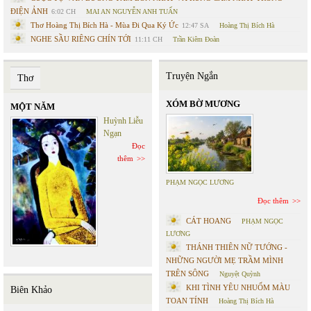
ĐIỆN ẢNH
6:02 CH
MAI AN NGUYỄN ANH TUẤN
Thơ Hoàng Thị Bích Hà - Mùa Đi Qua Ký Ức
12:47 SA
Hoàng Thị Bích Hà
NGHE SẦU RIÊNG CHÍN TỚI
11:11 CH
Trần Kiêm Đoàn
Truyện Ngắn
Thơ
XÓM BỜ MƯƠNG
MỘT NĂM
Huỳnh Liễu
Ngạn
Đọc
thêm
PHẠM NGỌC LƯƠNG
Đọc thêm
CÁT HOANG
PHẠM NGỌC
LƯƠNG
THÁNH THIÊN NỮ TƯỚNG -
NHỮNG NGƯỜI MẸ TRẦM MÌNH
TRÊN SÔNG
Nguyệt Quỳnh
KHI TÌNH YÊU NHUỐM MÀU
Biên Khảo
TOAN TÍNH
Hoàng Thị Bích Hà