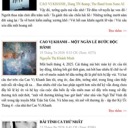
CAO VỊ KHANH
,
Dang TN &amp; The Band from Suno AI
Vậy đó, tưởng quên mà vẫn nhớ / Từ đêm vỡ tuyến lạc ven đô /
Người thua trận chót đền trăm tuổi / Ta gánh thù sâu chốn hải hồ / Những tưởng mười năm
đời sáng lại / Ta về bươi kiếm miểng xương khô / Vét hết oan khiên người lỡ vận / Vùi sâu
xóa dấu một hoang mồ
Đọc thêm
CAO VỊ KHANH – MỘT NGÀN LẺ BƯỚC ĐỘC
HÀNH
19 Tháng Tư 2026
8:53 CH
(Xem: 4375)
Nguyễn Thị Khánh Minh
Một buổi tháng 4, 2025. Cái tháng mà bức màn ký ức của tôi
lay động, không bởi gió thời gian, mà bởi bao nhiêu lệ chữ òa về
rơi vỡ muôn mảnh bể dâu tưởng đã là phế tích bị lấp vùi. Và hai
câu thơ trên của Cao Vị Khanh làm tôi, ưng ức, đau đớn, tưởng nhớ, trong lòng cảm thấy
một nỗi rất vắng rất xa… Bao nhiêu chữ của bao phận người hơn nửa thế kỷ vẫn đong chưa
đầy hồ lệ ký ức và hệ lụy của cuộc dâu biển ấy vẫn miên man xô đẩy trên trang sử đầy
thương tích một thời, “một vết thương không bao giờ lành” như nhà văn Ngô Thế Vinh đã
viết trong tập truyện Mặt Trận Sài Gòn. Và hôm nay, tôi mở vết thương ấy - tập thơ Ký Ức
Tháng 4 - của nhà thơ Cao Vị Khanh.
Đọc thêm
BÀI TÌNH CA THỨ NHẤT
23 Tháng Ba 2026
6:41 CH
(Xem: 8506)