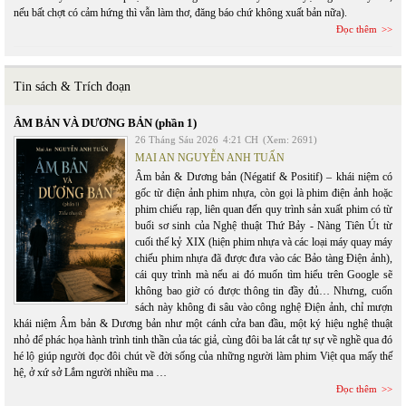
nếu bất chợt có cảm hứng thì vẫn làm thơ, đăng báo chứ không xuất bản nữa).
Đọc thêm
Tin sách & Trích đoạn
ÂM BẢN VÀ DƯƠNG BẢN (phần 1)
26 Tháng Sáu 2026
4:21 CH
(Xem: 2691)
MAI AN NGUYỄN ANH TUẤN
Âm bản & Dương bản (Négatif & Positif) – khái niệm có
gốc từ điện ảnh phim nhựa, còn gọi là phim điện ảnh hoặc
phim chiếu rạp, liên quan đến quy trình sản xuất phim có từ
buổi sơ sinh của Nghệ thuật Thứ Bảy - Nàng Tiên Út từ
cuối thế kỷ XIX (hiện phim nhựa và các loại máy quay máy
chiếu phim nhựa đã được đưa vào các Bảo tàng Điện ảnh),
cái quy trình mà nếu ai đó muốn tìm hiểu trên Google sẽ
không bao giờ có được thông tin đầy đủ… Nhưng, cuốn
sách này không đi sâu vào công nghệ Điện ảnh, chỉ mượn
khái niệm Âm bản & Dương bản như một cánh cửa ban đầu, một ký hiệu nghệ thuật
nhỏ để phác họa hành trình tinh thần của tác giả, cùng đôi ba lát cắt tự sự về nghề qua đó
hé lộ giúp người đọc đôi chút về đời sống của những người làm phim Việt qua mấy thế
hệ, ở xứ sở Lắm người nhiều ma …
Đọc thêm