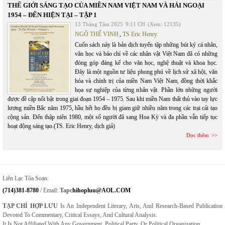
THẾ GIỚI SÁNG TẠO CỦA MIỀN NAM VIỆT NAM VÀ HẢI NGOẠI
1954 – ĐẾN HIỆN TẠI – TẬP 1
13 Tháng Tám 2025
9:11 CH
(Xem: 12135)
NGÔ THẾ VINH
,
TS Eric Henry
Cuốn sách này là bản dịch tuyển tập những bút ký cá nhân,
văn học và báo chí về các nhân vật Việt Nam đã có những
đóng góp đáng kể cho văn học, nghệ thuật và khoa học.
Đây là một nguồn tư liệu phong phú về lịch sử xã hội, văn
hóa và chính trị của miền Nam Việt Nam, đồng thời khắc
họa sự nghiệp của từng nhân vật. Phần lớn những người
được đề cập nổi bật trong giai đoạn 1954 – 1975. Sau khi miền Nam thất thủ vào tay lực
lượng miền Bắc năm 1975, hầu hết họ đều bị giam giữ nhiều năm trong các trại cải tạo
cộng sản. Đến thập niên 1980, một số người đã sang Hoa Kỳ và đa phần vẫn tiếp tục
hoạt động sáng tạo.(TS. Eric Henry, dịch giả)
Đọc thêm
Liên Lạc Tòa Soạn:
(714)381-8780
/ Email:
Tapc
Hihopluu@AOL.COM
TẠP CHÍ HỢP LƯU
Is An Independent Literary, Arts, And Research-Based Publication
Devoted To Commentary, Critical Essays, And Cultural Analysis.
It Is Not Affiliated With Any Government, Political Party, Or Political Organization.