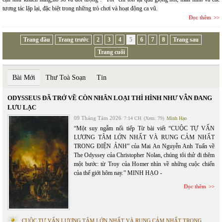
tương tác lặp lại, đặc biệt trong những trò chơi và hoạt động ca vũ.
Đọc thêm
Trang đầu
Trang trước
2
3
4
5
6
7
8
Trang sau
Trang cuối
Bài Mới
Thư Toà Soạn
Tin
ODYSSEUS ĐÃ TRỞ VỀ CÒN NHÂN LOẠI THÌ HÌNH NHƯ VẪN ĐANG
LƯU LẠC
09 Tháng Tám 2026
7:14 CH
(Xem: 79)
Minh Hạo
“Một suy ngẫm nối tiếp Từ bài viết “CUỘC TỰ VẤN
LƯƠNG TÂM LỚN NHẤT VÀ RUNG CẢM NHẤT
TRONG ĐIỆN ẢNH” của Mai An Nguyễn Anh Tuấn về
The Odyssey của Christopher Nolan, chúng tôi thử đi thêm
một bước: từ Troy của Homer nhìn về những cuộc chiến
của thế giới hôm nay.” MINH HẠO -
Đọc thêm
CUỘC TỰ VẤN LƯƠNG TÂM LỚN NHẤT VÀ RUNG CẢM NHẤT TRONG