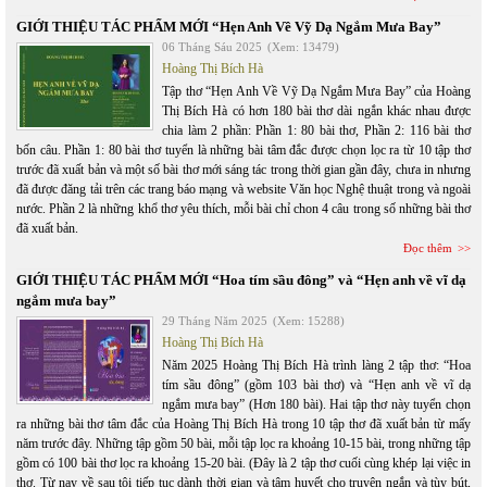
GIỚI THIỆU TÁC PHẨM MỚI “Hẹn Anh Về Vỹ Dạ Ngắm Mưa Bay”
06 Tháng Sáu 2025
(Xem: 13479)
Hoàng Thị Bích Hà
Tập thơ “Hẹn Anh Về Vỹ Dạ Ngắm Mưa Bay” của Hoàng
Thị Bích Hà có hơn 180 bài thơ dài ngắn khác nhau được
chia làm 2 phần: Phần 1: 80 bài thơ, Phần 2: 116 bài thơ
bốn câu. Phần 1: 80 bài thơ tuyển là những bài tâm đắc được chọn lọc ra từ 10 tập thơ
trước đã xuất bản và một số bài thơ mới sáng tác trong thời gian gần đây, chưa in nhưng
đã được đăng tải trên các trang báo mạng và website Văn học Nghệ thuật trong và ngoài
nước. Phần 2 là những khổ thơ yêu thích, mỗi bài chỉ chon 4 câu trong số những bài thơ
đã xuất bản.
Đọc thêm
GIỚI THIỆU TÁC PHẨM MỚI “Hoa tím sầu đông” và “Hẹn anh về vĩ dạ
ngắm mưa bay”
29 Tháng Năm 2025
(Xem: 15288)
Hoàng Thị Bích Hà
Năm 2025 Hoàng Thị Bích Hà trình làng 2 tập thơ: “Hoa
tím sầu đông” (gồm 103 bài thơ) và “Hẹn anh về vĩ dạ
ngắm mưa bay” (Hơn 180 bài). Hai tập thơ này tuyển chọn
ra những bài thơ tâm đắc của Hoàng Thị Bích Hà trong 10 tập thơ đã xuất bản từ mấy
năm trước đây. Những tập gồm 50 bài, mỗi tập lọc ra khoảng 10-15 bài, trong những tập
gồm có 100 bài thơ lọc ra khoảng 15-20 bài. (Đây là 2 tập thơ cuối cùng khép lại việc in
thơ. Từ nay về sau tôi tiếp tục dành thời gian và tâm huyết cho truyện ngắn và tùy bút,