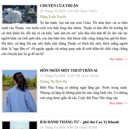
CHUYỆN CỦA THUẬN
23 Tháng Tư 2026
2:19 CH
(Xem: 5543)
Đặng Xuân Xuyến
Xe lăn bánh, bụi mù mịt xóm Chùa. Tôi nhìn theo cái xe biển
xanh của Thuận, vừa buồn cười vừa thấy lòng nhẹ nhõm. Thuận có làm đến bộ trưởng thì
cái tính khôn lỏi, dỗi dai và cái kiểu "anh anh em em" nửa đùa nửa thật để rồi dúi vào tay
người khác cái chổi quét nhà, con dao băm bèo, thái khoai chắc cũng chẳng bao giờ bỏ được.
Mà thôi, cái làng Đá này nếu thiếu một thằng Thuận cứ thích bĩu môi, thích mắng người
khác là "ngu lắm cơ" rồi nguây nguẩy cái mông quay mặt đi cười thầm thì chắc cũng chẳng
còn chuyện hay ho gì để mà kể.
Đọc thêm
HÔN NHÂN MỘT THUỞ TRẦN AI
19 Tháng Tư 2026
11:05 CH
(Xem: 4516)
Hoàng Thị Bích Hà
Biển Nha Trang có những ngày lặng gió. Nước trong xanh.
Nhưng cái lặng ấy không phải lúc nào cũng bình yên. Có những
cơn sóng được giấu rất sâu. Cuộc đời Thục Nhi cũng vậy.
Đọc thêm
BÀI HÀNH THÁNG TƯ – phổ thơ Cao Vị Khanh
19 Tháng Tư 2026
9:59 CH
(Xem: 6538)