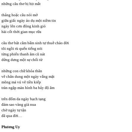
những câu thơ bị bịt mắt
thảng hoặc câu nói mớ
giữa giấc ngày ảo dụ một niềm tin
ngày lên cơn động kinh gió
hài cốt thời gian mục rữa
câu thơ bặt câm bẩm sinh tự thuở chào đời
tôi ngồi rù quến tiếng nói
từng phiến thanh âm cũ nát
dửng dưng một sự chối từ
những con chữ khỏa thân
vẽ chân dung một ngày vắng mặt
mông má vú vê tiền kiếp
tràn ngập màn hình ba bảy độ âm
trên đốm da ngày bạch tạng
đám sao vàng già nua
chờ ngày tự tận
đã qua đời…
Phương Uy