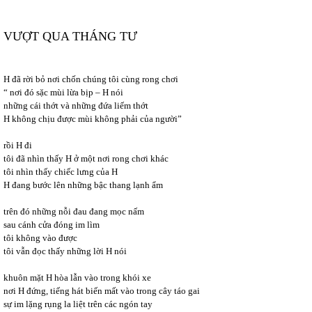
VƯỢT QUA THÁNG TƯ
H đã rời bỏ nơi chốn chúng tôi cùng rong chơi
“ nơi đó sặc mùi lừa bịp – H nói
những cái thớt và những đứa liếm thớt
H không chịu được mùi không phải của người”
rồi H đi
tôi đã nhìn thấy H ở một nơi rong chơi khác
tôi nhìn thấy chiếc lưng của H
H đang bước lên những bậc thang lạnh ẩm
trên đó những nỗi đau đang mọc nấm
sau cánh cửa đóng im lìm
tôi không vào được
tôi vẫn đọc thấy những lời H nói
khuôn mặt H hòa lẫn vào trong khói xe
nơi H đứng, tiếng hát biến mất vào trong cây táo gai
sự im lặng rụng la liệt trên các ngón tay