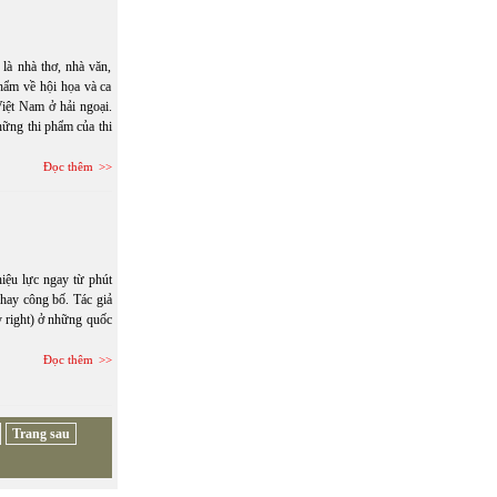
à nhà thơ, nhà văn,
hẩm về hội họa và ca
iệt Nam ở hải ngoại.
hững thi phẩm của thi
Đọc thêm
hiệu lực ngay từ phút
hay công bố. Tác giả
y right) ở những quốc
Đọc thêm
Trang sau