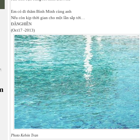
Em có đi thăm Bình Minh cùng anh
Nếu còn kịp thời gian cho một lần sắp tới…
ĐẶNGHIỀN
(Oct17 -2013)
ữ:
m
Photo Kelvin Tran