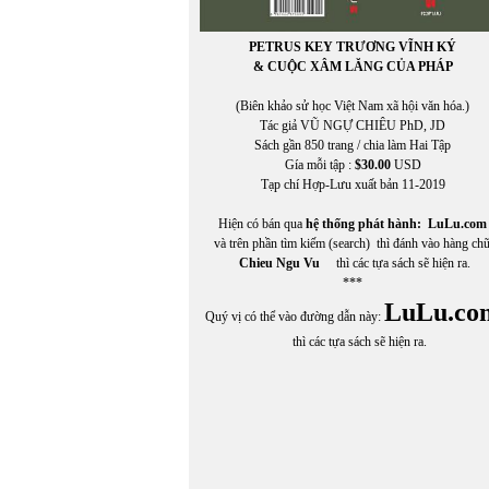
PETRUS KEY TRƯƠNG VĨNH KÝ
& CUỘC XÂM LĂNG CỦA PHÁP
(Biên khảo sử học Việt Nam xã hội văn hóa.)
Tác giả VŨ NGỰ CHIÊU PhD, JD
Sách gần 850 trang / chia làm Hai Tập
Gía mỗi tập :
$30.00
USD
Tạp chí Hợp-Lưu xuất bản 11-2019
Hiện có bán qua
hệ thống phát hành:
LuLu.com
và trên phần tìm kiếm (search) thì đánh vào hàng ch
Chieu Ngu Vu
thì các tựa sách sẽ hiện ra.
***
LuLu.co
Quý vị có thể vào đường dẫn này:
thì các tựa sách sẽ hiện ra.