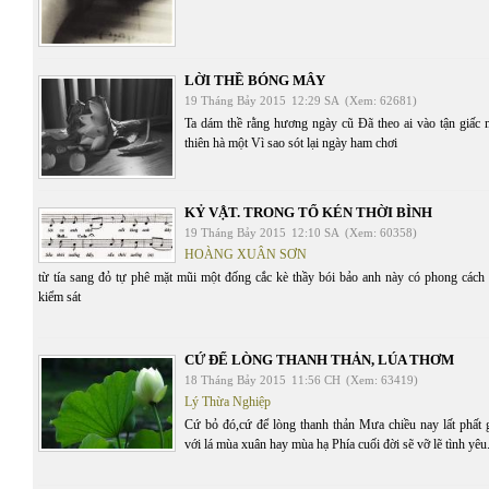
LỜI THỀ BÓNG MÂY
19 Tháng Bảy 2015
12:29 SA
(Xem: 62681)
Ta dám thề rằng hương ngày cũ Đã theo ai vào tận giấc
thiên hà một Vì sao sót lại ngày ham chơi
KỶ VẬT. TRONG TỔ KÉN THỜI BÌNH
19 Tháng Bảy 2015
12:10 SA
(Xem: 60358)
HOÀNG XUÂN SƠN
từ tía sang đỏ tự phê mặt mũi một đống cắc kè thầy bói bảo anh này có phong cách 
kiểm sát
CỨ ĐỂ LÒNG THANH THẢN, LÚA THƠM
18 Tháng Bảy 2015
11:56 CH
(Xem: 63419)
Lý Thừa Nghiệp
Cứ bỏ đó,cứ để lòng thanh thản Mưa chiều nay lất phất
với lá mùa xuân hay mùa hạ Phía cuối đời sẽ vỡ lẽ tình yêu