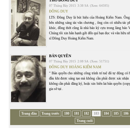
THƠ ĐÔNG DUY
07 Tháng Bảy 2015
3:38 SA
(Xem: 64595)
ĐÔNG DUY
LTS: Đông Duy là bút hiệu của Hoàng Kiếm Nam. Ông l
bên những sáng tác văn chương , ông còn có nhiều tác p
khúc, đồng thời cũng là nhà báo kỳ cựu trong làng báo V
Chúng tôi xin hân hạnh gởi đến quí bạn đọc và văn hữu n
sĩ Đông Duy Hoàng Kiếm Nam.
BẢN QUYỀN
07 Tháng Bảy 2015
2:08 SA
(Xem: 51751)
ĐÔNG DUY HOÀNG KIẾM NAM
“ Bản quyền cho những công trình trí tuệ đã tự động có 
đầu khi được sáng tạo mà không cần phải được xác nhận 
không cần phải đăng ký, hoặc xin biên lai bản quyền (cop
gia sở tại .
Trang đầu
Trang trước
180
181
182
183
184
185
186
Trang cuối