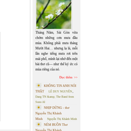
Tháng Năm, Sài Gòn vừa
chớm những cơn mưa đầu
mùa. Không phải mưa tháng
Mười Hai… nhưng lạ là, mỗi
lần nghe tiếng mưa rơi trên
mái phố, mình lại nhớ đến một
bài thơ cũ— như thể ký ức có
mùa riêng của nó.
Đọc thêm
KHÔNG TIN ANH NÓI
THẬT
LÊ DUY NGUYÊN
,
Dang TN &amp; The Band from
Suno AI
NHỊP DỪNG - thơ
Nguyễn Thị Khánh
Minh
Nguyễn Thị Khánh Minh
NÉM BUỒN Thơ
Nguyễn Thị Khánh