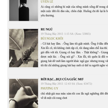
UYÊN LÊ
Ai cũng có những bí mật của riêng mình sống để trong dạ
một cuộc đời rồi đào sâu, chôn chặt. Huống chi đó lại là 
yêu thương.
RU NGỦ
19 Tháng Bảy 2015
1:15 SA
(Xem: 53865)
BÙI NGỌC KHÔI
- Cô hát hay lắm. - Ông làm tôi giật mình. Ông ở đâu đến
Xin lỗi cô, tôi không rình rập cô, tôi đang nằm chỗ kia thì
gió đến với tôi. Giọng cô hay lắm. - Thật không? - Giọng
được một lúc. - Ông nói gì? - Xin lỗi, tôi quên là đối 
giọng hát dở mới làm người khác ngủ gục nhưng trong vă
tôi thì chỉ những giọng hát hay mới có thể ru người nghe 
RỜI RẠC...BỤI CỦA GIẤC MƠ
19 Tháng Bảy 2015
12:43 SA
(Xem: 63472)
PHƯƠNG UY
chủ nhật già nua màu xám tôi con lắc ngã nghiêng đời đê
về đi một cõi rong chơi