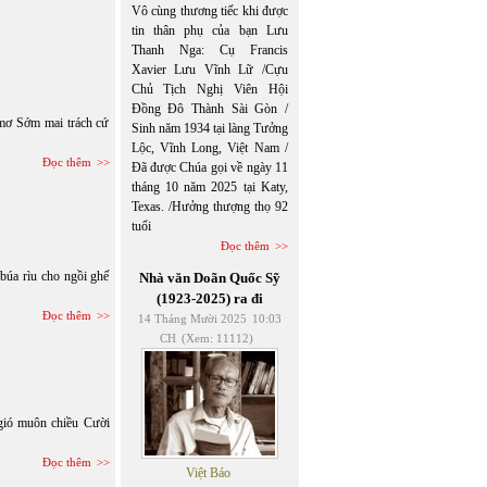
Vô cùng thương tiếc khi được
tin thân phụ của bạn Lưu
Thanh Nga: Cụ Francis
Xavier Lưu Vĩnh Lữ /Cựu
Chủ Tịch Nghị Viên Hội
Đồng Đô Thành Sài Gòn /
 mơ Sớm mai trách cứ
Sinh năm 1934 tại làng Tưởng
Lộc, Vĩnh Long, Việt Nam /
Đọc thêm
Đã được Chúa gọi về ngày 11
tháng 10 năm 2025 tại Katy,
Texas. /Hưởng thượng thọ 92
tuổi
Đọc thêm
búa rìu cho ngồi ghế
Nhà văn Doãn Quốc Sỹ
(1923-2025) ra đi
Đọc thêm
14 Tháng Mười 2025
10:03
CH
(Xem: 11112)
 gió muôn chiều Cười
.
Đọc thêm
Việt Báo