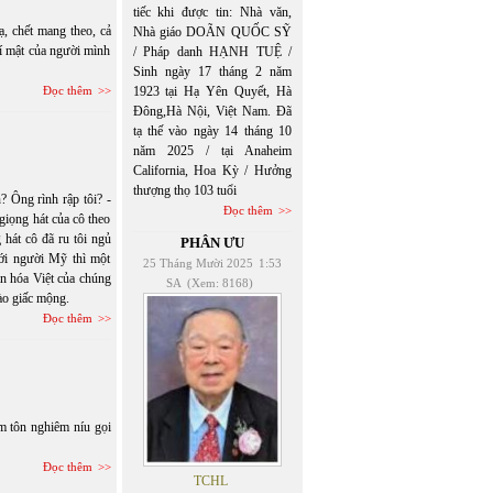
tiếc khi được tin: Nhà văn,
, chết mang theo, cả
Nhà giáo DOÃN QUỐC SỸ
bí mật của người mình
/ Pháp danh HẠNH TUỆ /
Sinh ngày 17 tháng 2 năm
Đọc thêm
1923 tại Hạ Yên Quyết, Hà
Đông,Hà Nội, Việt Nam. Đã
tạ thế vào ngày 14 tháng 10
năm 2025 / tại Anaheim
California, Hoa Kỳ / Hưởng
thượng thọ 103 tuổi
? Ông rình rập tôi? -
Đọc thêm
 giọng hát của cô theo
 hát cô đã ru tôi ngủ
PHÂN ƯU
với người Mỹ thì một
25 Tháng Mười 2025
1:53
n hóa Việt của chúng
SA
(Xem: 8168)
vào giấc mộng.
Đọc thêm
m tôn nghiêm níu gọi
Đọc thêm
TCHL