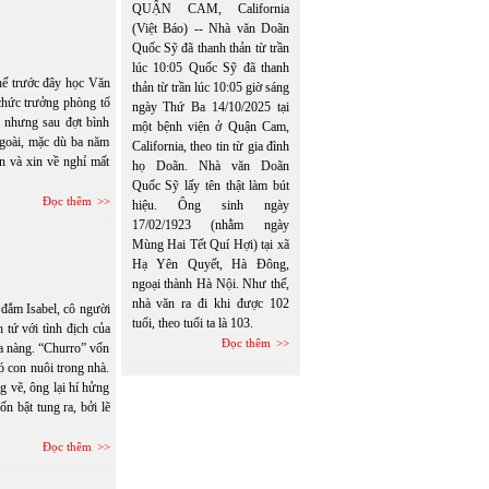
QUẬN CAM, California
(Việt Báo) -- Nhà văn Doãn
Quốc Sỹ đã thanh thản từ trần
lúc 10:05 Quốc Sỹ đã thanh
Thế trước đây học Văn
thản từ trần lúc 10:05 giờ sáng
 chức trưởng phòng tổ
ngày Thứ Ba 14/10/2025 tại
 nhưng sau đợt bình
một bệnh viện ở Quận Cam,
ngoài, mặc dù ba năm
California, theo tin từ gia đình
ãn và xin về nghỉ mất
họ Doãn. Nhà văn Doãn
Quốc Sỹ lấy tên thật làm bút
Đọc thêm
hiệu. Ông sinh ngày
17/02/1923 (nhằm ngày
Mùng Hai Tết Quí Hợi) tại xã
Hạ Yên Quyết, Hà Đông,
ngoại thành Hà Nội. Như thế,
nhà văn ra đi khi được 102
 đắm Isabel, cô người
tuổi, theo tuổi ta là 103.
 tứ với tình địch của
Đọc thêm
ủa nàng. “Churro” vốn
ó con nuôi trong nhà.
ng vẽ, ông lại hí hửng
n bật tung ra, bởi lẽ
Đọc thêm