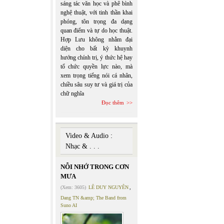
sáng tác văn học và phê bình
nghệ thuật, với tinh thần khai
phóng, tôn trọng đa dạng
quan điểm và tự do học thuật.
Hợp Lưu không nhằm đại
diện cho bất kỳ khuynh
hướng chính trị, ý thức hệ hay
tổ chức quyền lực nào, mà
xem trọng tiếng nói cá nhân,
chiều sâu suy tư và giá trị của
chữ nghĩa
Đọc thêm
Video & Audio :
Nhạc & . . .
NỖI NHỚ TRONG CƠN
MƯA
(Xem: 3605)
LÊ DUY NGUYÊN
,
Dang TN &amp; The Band from
Suno AI