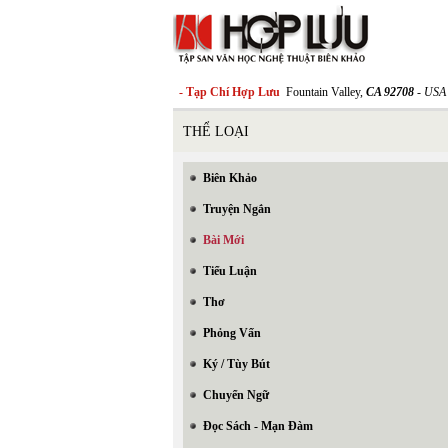
- Tạp Chí Hợp Lưu
Fountain Valley,
CA 92708
- USA
THỂ LOẠI
Biên Khảo
Truyện Ngắn
Bài Mới
Tiểu Luận
Thơ
Phỏng Vấn
Ký / Tùy Bút
Chuyển Ngữ
Đọc Sách - Mạn Đàm