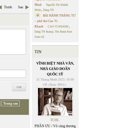
Minh
Nguyễn Thị Khánh
Trước
Sau
Minh
,
Dang TN
BÀI HÀNH THÁNG TƯ
– phổ thơ Cao Vị
Khanh
CAO VỊ KHANH
,
Dang TN &amp; The Band from
Suno AI
TIN
VĨNH BIỆT NHÀ VĂN,
NHÀ GIÁO DOÃN
QUỐC SỸ
31 Tháng Mười 2025
10:09
CH
(Xem: 8851)
Trang sau
TCHL
PHÂN ƯU / Vô cùng thương