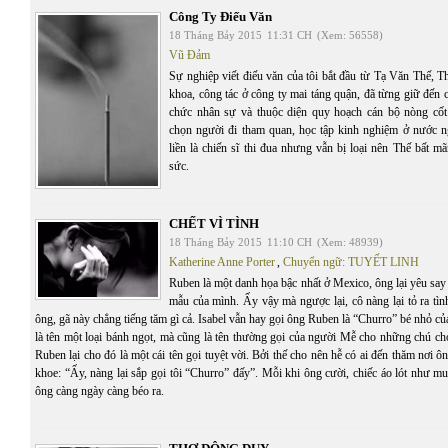
Công Ty Điếu Văn
18 Tháng Bảy 2015
11:31 CH
(Xem: 56558)
Vũ Đảm
Sự nghiệp viết điếu văn của tôi bắt đầu từ Tạ Văn Thế, 
khoa, công tác ở công ty mai táng quận, đã từng giữ đến
chức nhân sự và thuộc diện quy hoạch cán bộ nòng cốt
chọn người đi tham quan, học tập kinh nghiệm ở nước 
liền là chiến sĩ thi đua nhưng vẫn bị loại nên Thế bất m
sức.
CHẾT VÌ TÌNH
18 Tháng Bảy 2015
11:10 CH
(Xem: 48939)
Katherine Anne Porter
,
Chuyển ngữ: TUYẾT LINH
Ruben là một danh họa bậc nhất ở Mexico, ông lại yêu say
mẫu của mình. Ấy vậy mà ngược lại, cô nàng lại tỏ ra tình
ông, gã này chẳng tiếng tăm gì cả. Isabel vẫn hay gọi ông Ruben là “Churro” bé nhỏ c
là tên một loại bánh ngọt, mà cũng là tên thường gọi của người Mễ cho những chú ch
Ruben lại cho đó là một cái tên gọi tuyệt vời. Bởi thế cho nên hễ có ai đến thăm nơi ô
khoe: “Ấy, nàng lại sắp gọi tôi “Churro” đấy”. Mỗi khi ông cười, chiếc áo lót như muố
ông càng ngày càng béo ra.