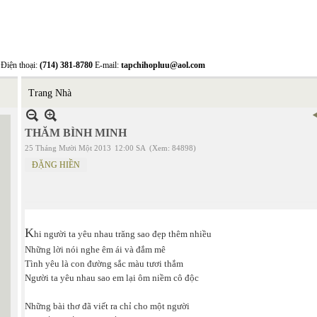
Điện thoại:
(714) 381-8780
E-mail:
tapchihopluu@aol.com
Trang Nhà
THĂM BÌNH MINH
25 Tháng Mười Một 2013
12:00 SA
(Xem: 84898)
ĐẶNG HIỀN
K
hi người ta yêu nhau trăng sao đẹp thêm nhiều
Những lời nói nghe êm ái và đắm mê
Tình yêu là con đường sắc màu tươi thắm
Người ta yêu nhau sao em lại ôm niềm cô độc
Những bài thơ đã viết ra chỉ cho một người