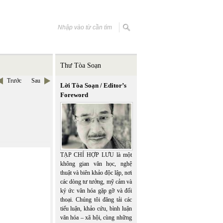
Thư Tòa Soạn
Trước
Sau
Lời Tòa Soạn / Editor’s
Foreword
TẠP CHÍ HỢP LƯU là một
không gian văn học, nghệ
thuật và biên khảo độc lập, nơi
các dòng tư tưởng, mỹ cảm và
ký ức văn hóa gặp gỡ và đối
thoại. Chúng tôi đăng tải các
tiểu luận, khảo cứu, bình luận
văn hóa – xã hội, cùng những