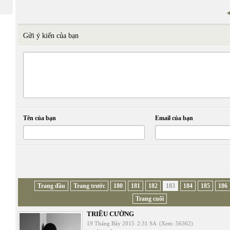
Gửi ý kiến của bạn
Tên của bạn
Email của bạn
Trang đầu
Trang trước
180
181
182
183
184
185
186
Trang cuối
TRIỀU CƯỜNG
19 Tháng Bảy 2015
2:31 SA
(Xem: 56362)