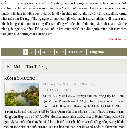
chiều, rồi... chạng vạng cuộc đời, sự ra đi vĩnh viễn không còn là vấn đề bận tâm như thời
còn trẻ mà chỉ còn lại nỗi ám ảnh tuổi già là “ra đi như thế nào”. Có lúc nghe tin người bạn,
người thân làm ăn kiếm bạc triệu đô la tôi vẫn chúc mừng nhưng với tâm trạng dửng dưng
như mùa thu lá rụng. Nhưng nghe tin một bạn già vừa thảnh thơi an nhiên ra đi nhanh như
khuất bóng chiều, tôi lại mừng đến xúc động và ước chi mình cũng sẽ ra đi nhanh và nhẹ
như giấc ngủ qua đêm. Thì ra, cái “nỗi niềm canh cánh” của đời người cũng đổi thay theo
thời gian qua những chặng đường đời.
Đọc thêm
1
2
3
4
5
6
7
Trang sau
Trang cuối
Bài Mới
Thư Toà Soạn
Tin
XÓM BỜ MƯƠNG
30 Tháng Bảy 2026
1:56 CH
(Xem: 759)
PHẠM NGỌC LƯƠNG
XÓM BỜ MƯƠNG – Truyện thứ hai trong bộ ba "Tam
Quan" của Phạm Ngọc Lương. Hôm qua, chúng tôi giới
thiệu CÁT HOANG. Hôm nay là XÓM BỜ MƯƠNG –
truyện ngắn thứ hai trong bộ ba Tam Quan của nhà văn trẻ Phạm Ngọc Lương, từng
đăng trên Hợp Lưu số 87 (2006). Hơn hai mươi năm trước, nhà phê bình Thụy Khuê đã
gọi đây là "một câu chuyện cổ tích kinh dị", nơi cái chết của một dòng sông song hành
với sự mục rữa của môi trường, sự tha hóa của con người và số phận bi thảm của một