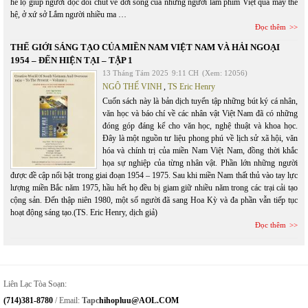
hé lộ giúp người đọc đôi chút về đời sống của những người làm phim Việt qua mấy thế
hệ, ở xứ sở Lắm người nhiều ma …
Đọc thêm
THẾ GIỚI SÁNG TẠO CỦA MIỀN NAM VIỆT NAM VÀ HẢI NGOẠI
1954 – ĐẾN HIỆN TẠI – TẬP 1
13 Tháng Tám 2025
9:11 CH
(Xem: 12056)
NGÔ THẾ VINH
,
TS Eric Henry
Cuốn sách này là bản dịch tuyển tập những bút ký cá nhân,
văn học và báo chí về các nhân vật Việt Nam đã có những
đóng góp đáng kể cho văn học, nghệ thuật và khoa học.
Đây là một nguồn tư liệu phong phú về lịch sử xã hội, văn
hóa và chính trị của miền Nam Việt Nam, đồng thời khắc
họa sự nghiệp của từng nhân vật. Phần lớn những người
được đề cập nổi bật trong giai đoạn 1954 – 1975. Sau khi miền Nam thất thủ vào tay lực
lượng miền Bắc năm 1975, hầu hết họ đều bị giam giữ nhiều năm trong các trại cải tạo
cộng sản. Đến thập niên 1980, một số người đã sang Hoa Kỳ và đa phần vẫn tiếp tục
hoạt động sáng tạo.(TS. Eric Henry, dịch giả)
Đọc thêm
Liên Lạc Tòa Soạn:
(714)381-8780
/ Email:
Tapc
Hihopluu@AOL.COM