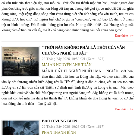
có cấu trúc của thơ hiện đại, nơi mỗi câu chữ đều trở thành một ám hiệu, buộc người đọc
phải đọc bằng trực giác nhiều hơn bằng cốt truyện. Trong thế giới ấy, có một bãi đất nổi giữa
dòng sông, một cộng đồng sống như chưa từng biết đến ánh sáng của văn minh, nơi trẻ em
không được học chữ, nơi người biết chữ bị gọi là "con điên", và nơi bạo lực dần trở thành
trật tự bình thường. Đó là một không gian hư cấu. Nhưng điều khiến Cát Hoang sống mãi
không nằm ở tính hư cấu ấy, mà ở khả năng đánh thức những câu hỏi chưa bao giờ cũ:
Đọc thêm
“THỜI NÀY KHÔNG PHẢI LÀ THỜI CỦA VĂN
CHƯƠNG NGHỆ THUẬT”
22 Tháng Bảy 2026
10:50 CH
(Xem: 1377)
MAI AN NGUYỄN ANH TUẤN
MẢNH ĐẤT ÍT NGƯỜI NHIỀU MA… NGƯỜI, viết hoa,
theo tính chất triết học cả Đông lẫn Tây, và theo cách hiểu của
tâm lý đời thường nhiều biến động này là “Tử tế”, đang ít dần đi cùng với sự teo tóp của
Lương tri, sự lẩn trốn của cái Thiện, sự đánh mất Tình thương và Lòng trắc ẩn… Ma, theo
nghĩa khái quát về bản chất Ma Quỷ trong con người đang trỗi dậy, không chỉ là hình tượng
dọa nạt con trẻ nữa mà đang trở thành thế lực khủng khiếp đe dọa thống trị toàn bộ cơ chế
hoạt động lẫn tinh thần – đạo lý xã hội…
Đọc thêm
BÃO Ở VÙNG BIÊN
22 Tháng Bảy 2026
10:23 CH
(Xem: 1617)
PHAN THANH BÌNH