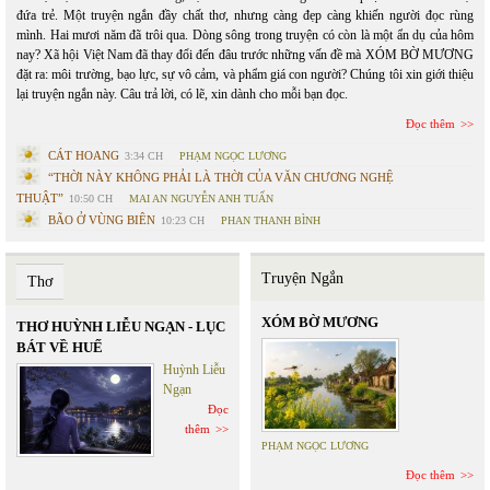
đứa trẻ. Một truyện ngắn đầy chất thơ, nhưng càng đẹp càng khiến người đọc rùng
mình. Hai mươi năm đã trôi qua. Dòng sông trong truyện có còn là một ẩn dụ của hôm
nay? Xã hội Việt Nam đã thay đổi đến đâu trước những vấn đề mà XÓM BỜ MƯƠNG
đặt ra: môi trường, bạo lực, sự vô cảm, và phẩm giá con người? Chúng tôi xin giới thiệu
lại truyện ngắn này. Câu trả lời, có lẽ, xin dành cho mỗi bạn đọc.
Đọc thêm
CÁT HOANG
3:34 CH
PHẠM NGỌC LƯƠNG
“THỜI NÀY KHÔNG PHẢI LÀ THỜI CỦA VĂN CHƯƠNG NGHỆ
THUẬT”
10:50 CH
MAI AN NGUYỄN ANH TUẤN
BÃO Ở VÙNG BIÊN
10:23 CH
PHAN THANH BÌNH
Truyện Ngắn
Thơ
XÓM BỜ MƯƠNG
THƠ HUỲNH LIỄU NGẠN - LỤC
BÁT VỀ HUẾ
Huỳnh Liễu
Ngạn
Đọc
thêm
PHẠM NGỌC LƯƠNG
Đọc thêm