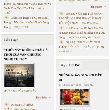
Trần Thị Nguyệt Mai
,
TRANG CHÂU
Trong - II. Minh Đức Vương Thái Phi Và
Đọc thêm
Cơ Sở Đạo Chúa Đầu Tiên
THỤY
KHUÊ
PHỎNG VẤN TRÍ TUỆ NHÂN
Cristoforo Borri Và Ký Sự Đàng
TẠO VỀ HÒA HỢP HÒA GIẢI DÂN
Trong I. Đất Nước Và Con Người Đàng
TỘC VIỆT NAM
Trần Kiêm Đoàn
Trong
THỤY KHUÊ
RFA Phỏng vấn BS Ngô Thế Vinh
về Kênh Funan và Đồng Bằng Sông Cửu
Long
NGÔ THẾ VINH
,
MAI TRẦN
Tiểu Luận
GẶP LẠI PHAN NHẬT NAM
TRÊN QUỐC LỘ 1
TRẦN VŨ
,
PHAN
“THỜI NÀY KHÔNG PHẢI LÀ
NHẬT NAM
THỜI CỦA VĂN CHƯƠNG
NGHỆ THUẬT”
Ký / Tùy Bút
NHỮNG NGÀY XƯA NƠI ĐẤT
ÚC
11 Tháng Bảy 2026
(Xem: 2121)
MAI AN NGUYỄN ANH TUẤN
Đọc thêm
DI SẢN VÔ THỪA
NHẬN
Nguyễn Công Khanh
PHAN NHẬT BẮC