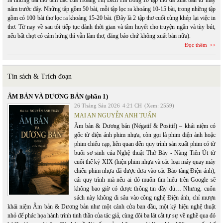
ra những bài thơ tâm đắc của Hoàng Thị Bích Hà trong 10 tập thơ đã xuất bản từ mấy
năm trước đây. Những tập gồm 50 bài, mỗi tập lọc ra khoảng 10-15 bài, trong những tập
gồm có 100 bài thơ lọc ra khoảng 15-20 bài. (Đây là 2 tập thơ cuối cùng khép lại việc in
thơ. Từ nay về sau tôi tiếp tục dành thời gian và tâm huyết cho truyện ngắn và tùy bút,
nếu bất chợt có cảm hứng thì vẫn làm thơ, đăng báo chứ không xuất bản nữa).
Đọc thêm
Tin sách & Trích đoạn
ÂM BẢN VÀ DƯƠNG BẢN (phần 1)
26 Tháng Sáu 2026
4:21 CH
(Xem: 2559)
MAI AN NGUYỄN ANH TUẤN
Âm bản & Dương bản (Négatif & Positif) – khái niệm có
gốc từ điện ảnh phim nhựa, còn gọi là phim điện ảnh hoặc
phim chiếu rạp, liên quan đến quy trình sản xuất phim có từ
buổi sơ sinh của Nghệ thuật Thứ Bảy - Nàng Tiên Út từ
cuối thế kỷ XIX (hiện phim nhựa và các loại máy quay máy
chiếu phim nhựa đã được đưa vào các Bảo tàng Điện ảnh),
cái quy trình mà nếu ai đó muốn tìm hiểu trên Google sẽ
không bao giờ có được thông tin đầy đủ… Nhưng, cuốn
sách này không đi sâu vào công nghệ Điện ảnh, chỉ mượn
khái niệm Âm bản & Dương bản như một cánh cửa ban đầu, một ký hiệu nghệ thuật
nhỏ để phác họa hành trình tinh thần của tác giả, cùng đôi ba lát cắt tự sự về nghề qua đó