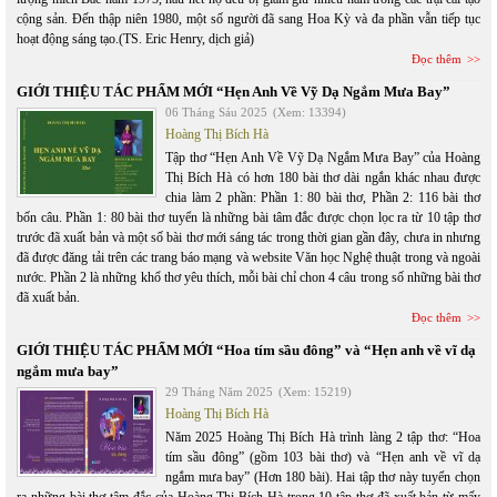
cộng sản. Đến thập niên 1980, một số người đã sang Hoa Kỳ và đa phần vẫn tiếp tục
hoạt động sáng tạo.(TS. Eric Henry, dịch giả)
Đọc thêm
GIỚI THIỆU TÁC PHẨM MỚI “Hẹn Anh Về Vỹ Dạ Ngắm Mưa Bay”
06 Tháng Sáu 2025
(Xem: 13394)
Hoàng Thị Bích Hà
Tập thơ “Hẹn Anh Về Vỹ Dạ Ngắm Mưa Bay” của Hoàng
Thị Bích Hà có hơn 180 bài thơ dài ngắn khác nhau được
chia làm 2 phần: Phần 1: 80 bài thơ, Phần 2: 116 bài thơ
bốn câu. Phần 1: 80 bài thơ tuyển là những bài tâm đắc được chọn lọc ra từ 10 tập thơ
trước đã xuất bản và một số bài thơ mới sáng tác trong thời gian gần đây, chưa in nhưng
đã được đăng tải trên các trang báo mạng và website Văn học Nghệ thuật trong và ngoài
nước. Phần 2 là những khổ thơ yêu thích, mỗi bài chỉ chon 4 câu trong số những bài thơ
đã xuất bản.
Đọc thêm
GIỚI THIỆU TÁC PHẨM MỚI “Hoa tím sầu đông” và “Hẹn anh về vĩ dạ
ngắm mưa bay”
29 Tháng Năm 2025
(Xem: 15219)
Hoàng Thị Bích Hà
Năm 2025 Hoàng Thị Bích Hà trình làng 2 tập thơ: “Hoa
tím sầu đông” (gồm 103 bài thơ) và “Hẹn anh về vĩ dạ
ngắm mưa bay” (Hơn 180 bài). Hai tập thơ này tuyển chọn