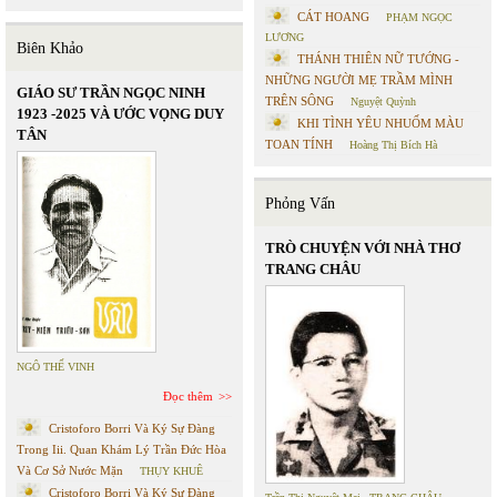
CÁT HOANG
PHẠM NGỌC
LƯƠNG
Biên Khảo
THÁNH THIÊN NỮ TƯỚNG -
NHỮNG NGƯỜI MẸ TRẦM MÌNH
GIÁO SƯ TRẦN NGỌC NINH
TRÊN SÔNG
Nguyệt Quỳnh
1923 -2025 VÀ ƯỚC VỌNG DUY
KHI TÌNH YÊU NHUỐM MÀU
TÂN
TOAN TÍNH
Hoàng Thị Bích Hà
Phỏng Vấn
TRÒ CHUYỆN VỚI NHÀ THƠ
TRANG CHÂU
NGÔ THẾ VINH
Đọc thêm
Cristoforo Borri Và Ký Sự Đàng
Trong Iii. Quan Khám Lý Trần Đức Hòa
Và Cơ Sở Nước Mặn
THỤY KHUÊ
Cristoforo Borri Và Ký Sự Đàng