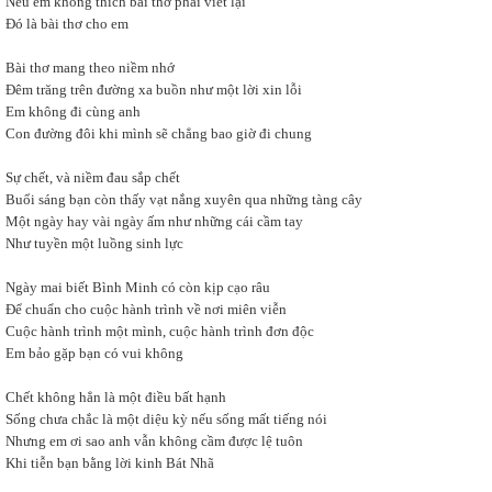
Nếu em không thích bài thơ phải viết lại
Đó là bài thơ cho em
Bài thơ mang theo niềm nhớ
Đêm trăng trên đường xa buồn như một lời xin lỗi
Em không đi cùng anh
Con đường đôi khi mình sẽ chẳng bao giờ đi chung
Sự chết, và niềm đau sắp chết
Buổi sáng bạn còn thấy vạt nắng xuyên qua những tàng cây
Một ngày hay vài ngày ấm như những cái cầm tay
Như tuyền một luồng sinh lực
Ngày mai biết Bình Minh có còn kịp cạo râu
Để chuẩn cho cuộc hành trình về nơi miên viễn
Cuộc hành trình một mình, cuộc hành trình đơn độc
Em bảo gặp bạn có vui không
Chết không hẳn là một điều bất hạnh
Sống chưa chắc là một diệu kỳ nếu sống mất tiếng nói
Nhưng em ơi sao anh vẫn không cầm được lệ tuôn
Khi tiễn bạn bằng lời kinh Bát Nhã