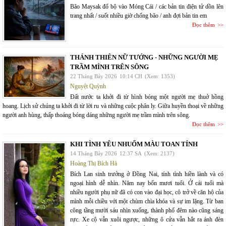
Bão Maysak đổ bộ vào Móng Cái / các bản tin điện tử dồn lên
trang nhất / suốt nhiều giờ chống bão / anh đợi bản tin em
Đọc thêm
THÁNH THIÊN NỮ TƯỚNG - NHỮNG NGƯỜI MẸ
TRẦM MÌNH TRÊN SÔNG
22 Tháng Bảy 2026
10:14 CH
(Xem: 1353)
Nguyệt Quỳnh
Đất nước ta khởi đi từ hình bóng một người mẹ thuở hồng
hoang. Lịch sử chúng ta khởi đi từ lời ru và những cuộc phân ly. Giữa huyền thoại về những
người anh hùng, thấp thoáng bóng dáng những người mẹ trầm mình trên sông.
Đọc thêm
KHI TÌNH YÊU NHUỐM MÀU TOAN TÍNH
14 Tháng Bảy 2026
12:37 SA
(Xem: 2137)
Hoàng Thị Bích Hà
Bích Lan sinh trưởng ở Đồng Nai, tính tình hiền lành và có
ngoại hình dễ nhìn. Năm nay bốn mươi tuổi. Ở cái tuổi mà
nhiều người phụ nữ đã có con vào đại học, cô trở về căn hộ của
mình mỗi chiều với một chùm chìa khóa và sự im lặng. Từ ban
công tầng mười sáu nhìn xuống, thành phố đêm nào cũng sáng
rực. Xe cộ vẫn xuôi ngược, những ô cửa vẫn hắt ra ánh đèn