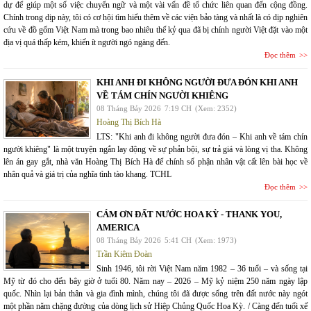
dự để giúp một số việc chuyển ngữ và một vài vấn đề tổ chức liên quan đến cộng đồng.
Chính trong dịp này, tôi có cơ hội tìm hiểu thêm về các viện bảo tàng và nhất là có dịp nghiên
cứu về đồ gốm Việt Nam mà trong bao nhiêu thế kỷ qua đã bị chính người Việt đặt vào một
địa vị quá thấp kém, khiến ít người ngó ngàng đến.
Đọc thêm
KHI ANH ĐI KHÔNG NGƯỜI ĐƯA ĐÓN KHI ANH
VỀ TÁM CHÍN NGƯỜI KHIÊNG
08 Tháng Bảy 2026
7:19 CH
(Xem: 2352)
Hoàng Thị Bích Hà
LTS: "Khi anh đi không người đưa đón – Khi anh về tám chín
người khiêng" là một truyện ngắn lay động về sự phản bội, sự trả giá và lòng vị tha. Không
lên án gay gắt, nhà văn Hoàng Thị Bích Hà để chính số phận nhân vật cất lên bài học về
nhân quả và giá trị của nghĩa tình tào khang. TCHL
Đọc thêm
CÁM ƠN ĐẤT NƯỚC HOA KỲ - THANK YOU,
AMERICA
08 Tháng Bảy 2026
5:41 CH
(Xem: 1973)
Trần Kiêm Đoàn
Sinh 1946, tôi rời Việt Nam năm 1982 – 36 tuổi – và sống tại
Mỹ từ đó cho đến bây giờ ở tuổi 80. Năm nay – 2026 – Mỹ kỷ niệm 250 năm ngày lập
quốc. Nhìn lại bản thân và gia đình mình, chúng tôi đã được sống trên đất nước này ngót
một phần năm chặng đường của dòng lịch sử Hiệp Chủng Quốc Hoa Kỳ. / Càng đến tuổi xế