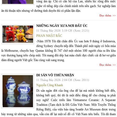
vàng ấm áp. Chỉ có căn hộ của Lan, nhiều lúc rộng đến mức
nghe rõ tiếng dép của chính mình trên nền gạch. Sự nghiệp làm
ăn thì thuận tiện nhưng về đường tình duyên thì có phần lận đận.
Đọc thêm
NHỮNG NGÀY XƯA NƠI ĐẤT ÚC
11 Tháng Bảy 2026
5:19 CH
(Xem: 2121)
PHAN NHẬT BẮC
-Năm 1978 Tôi đặt chân đến Úc sau hơn 9 tháng ở Indonesia,
dừng Sydney chuyển tiếp đến Thành phố một ngày có bốn mùa
là Melbourne, chuyến bay Qantas khổng lồ 747 chở một nhóm 100 người chia ra lên khu
vực thượng hạng trên chóp mũi. Tôi mang đôi dép hai màu chiếc đực chiếc cái đi bơ vơ giữa
đám đông người Việt gốc Tàu cùng vali sang trọng.
Đọc thêm
DI SẢN VÔ THỪA NHẬN
11 Tháng Bảy 2026
2:04 CH
(Xem: 2011)
Nguyễn Công Khanh
Di sản ngàn đời của ông cha để lại mà mình không biết đến,
không biết quý, thì đó là một điều đáng để cho chúng ta phải
suy nghĩ! Cuộc triển lãm Vietnamese Ceramic: A Separate
Tradition (Tạm dịch là Đồ Gốm Việt Nam: Một Truyền Thống
Riêng Biệt), của viện bảo tàng Seattle Art Museum được trưng
bày trong từ những năm qua, vẫn còn để lại một số đồ cổ Việt Nam tiêu biểu. Tôi đã tham