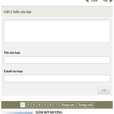
Trước
Sau
Gửi ý kiến của bạn
Tên của bạn
Email của bạn
1
2
3
4
5
6
7
Trang sau
Trang cuối
XÓM BỜ MƯƠNG