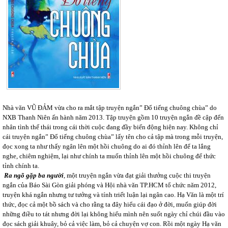
Nhà văn VŨ ĐẢM vừa cho ra mắt tập truyện ngắn” Đổ tiếng chuông chùa” do
NXB Thanh Niên ấn hành năm 2013. Tập truyện gồm 10 truyện ngắn đề cập đến
nhân tình thế thái trong cái thời cuộc đang đầy biến động hiện nay. Không chỉ
cái truyện ngắn” Đổ tiếng chuông chùa” lấy tên cho cả tập mà trong mỗi truyện,
đọc xong ta như thấy ngân lên một hồi chuông do ai đó thỉnh lên để ta lắng
nghe, chiêm nghiệm, lại như chính ta muốn thỉnh lên một hồi chuông để thức
tỉnh chính ta.
Ra ngõ gặp ba người
, một truyện ngắn vừa đạt giải thưởng cuộc thi truyện
ngắn của Báo Sài Gòn giải phóng và Hội nhà văn TP.HCM tổ chức năm 2012,
truyện khá ngắn nhưng tư tưởng và tính triết luận lại ngân cao. Hạ Văn là một trí
thức, đọc cả một bồ sách và cho rằng ta đây hiểu cái đạo ở đời, muốn giúp đời
những điều to tát nhưng đời lại không hiểu mình nên suốt ngày chỉ chúi đầu vào
đọc sách giải khuây, bỏ cả việc làm, bỏ cả chuyện vợ con. Rồi một ngày Hạ văn