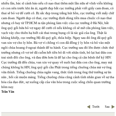
nhiều lần, bác sĩ cảnh báo nếu cô nạo thai thêm một lần nữa sẽ vĩnh viễn không
có con nên trước khi ân ái, người đẹp bắt cục trưởng phải viết giấy cam đoan, có
thai sẽ bỏ vợ để cưới cô. Bị sắc đẹp trong trắng hút hồn, cục trưởng viết mấy chữ
cam đoan. Người đẹp có thai, cục trưởng định dùng tiền mua chuộc cô nạo thai
nhưng cô bay từ TP.HCM ra tận phòng làm việc của cục trưởng ở Hà Nội, bắt
ông quỳ gối hứa bỏ vợ ngay để cưới cô nếu không cô sẽ mở cửa phòng làm việc,
vạch váy cho thiên hạ biết cái thai trong bụng cô là tác giả của ông. Thật là
khủng khiếp, cục trưởng Hộ đã quỳ gối, thỏa hiệp. Ngay sau đó ông đã quỳ gối
van xin vợ cho ly hôn. Bà vợ vì chồng vì con đã đồng ý ly hôn và bỏ vào một
ngôi chùa hoang ở ngoại thành để tu hành. Cục trưởng sau đó lên được chức thứ
trưởng nhưng cô vợ trẻ đã cuỗm hết tiền bỏ đi với nhân tình, bỏ lại hai đứa con
trai sinh đôi cho ông, và đau đớn hơn là để lại cho ông cả căn bệnh thế kỷ HIV.
Cục trưởng đã đến chùa, van xin vợ quay về nuôi hai đứa con cho ông, may mà
chúng không bị HIV, ông quỳ gối cầu Phật trong tiếng chuông chùa mà vợ ông
vừa thỉnh. Tiếng chuông chùa ngân vang, thức tỉnh trong ông thứ trưởng sự ăn
năn , hối cải muộn màng. Tiếng chuông chùa cũng cảnh tỉnh nhân gian về sự tha
hóa của đạo đức, sự xuống cấp của văn hóa trong cuộc sống chốn quan trường
hôm nay.
Trần Văn
Trước
Sau