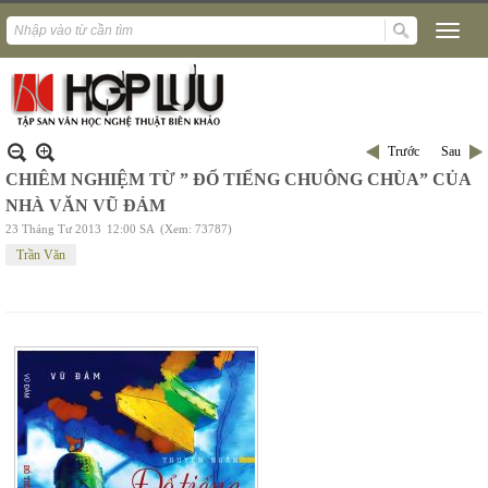
Trước
Sau
CHIÊM NGHIỆM TỪ ” ĐỔ TIẾNG CHUÔNG CHÙA” CỦA
NHÀ VĂN VŨ ĐẢM
23 Tháng Tư 2013
12:00 SA
(Xem: 73787)
Trần Văn