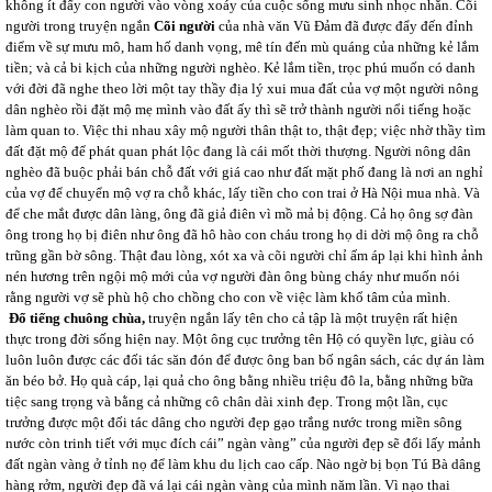
không ít đẩy con người vào vòng xoáy của cuộc sống mưu sinh nhọc nhằn. Cõi
người trong truyện ngắn
Cõi người
của nhà văn Vũ Đảm đã được đẩy đến đỉnh
điểm về sự mưu mô, ham hố danh vọng, mê tín đến mù quáng của những kẻ lắm
tiền; và cả bi kịch của những người nghèo. Kẻ lắm tiền, trọc phú muốn có danh
với đời đã nghe theo lời một tay thầy địa lý xui mua đất của vợ một người nông
dân nghèo rồi đặt mộ mẹ mình vào đất ấy thì sẽ trở thành người nổi tiếng hoặc
làm quan to. Việc thi nhau xây mộ người thân thật to, thật đẹp; việc nhờ thầy tìm
đất đặt mộ để phát quan phát lộc đang là cái mốt thời thượng. Người nông dân
nghèo đã buộc phải bán chỗ đất với giá cao như đất mặt phố đang là nơi an nghỉ
của vợ để chuyển mộ vợ ra chỗ khác, lấy tiền cho con trai ở Hà Nội mua nhà. Và
để che mắt được dân làng, ông đã giả điên vì mồ mả bị động. Cả họ ông sợ đàn
ông trong họ bị điên như ông đã hô hào con cháu trong họ di dời mộ ông ra chỗ
trũng gần bờ sông. Thật đau lòng, xót xa và cõi người chỉ ấm áp lại khi hình ảnh
nén hương trên ngội mộ mới của vợ người đàn ông bùng cháy như muốn nói
rằng người vợ sẽ phù hộ cho chồng cho con về việc làm khổ tâm của mình.
Đổ tiếng chuông chùa,
truyện ngắn lấy tên cho cả tập là một truyện rất hiện
thực trong đời sống hiện nay. Một ông cục trưởng tên Hộ có quyền lực, giàu có
luôn luôn được các đối tác săn đón để được ông ban bố ngân sách, các dự án làm
ăn béo bở. Họ quà cáp, lại quả cho ông bằng nhiều triệu đô la, bằng những bữa
tiệc sang trọng và bằng cả những cô chân dài xinh đẹp. Trong một lần, cục
trưởng được một đối tác dâng cho người đẹp gạo trắng nước trong miền sông
nước còn trinh tiết với mục đích cái” ngàn vàng” của người đẹp sẽ đổi lấy mảnh
đất ngàn vàng ở tỉnh nọ để làm khu du lịch cao cấp. Nào ngờ bị bọn Tú Bà dâng
hàng rởm, người đẹp đã vá lại cái ngàn vàng của mình năm lần. Vì nạo thai