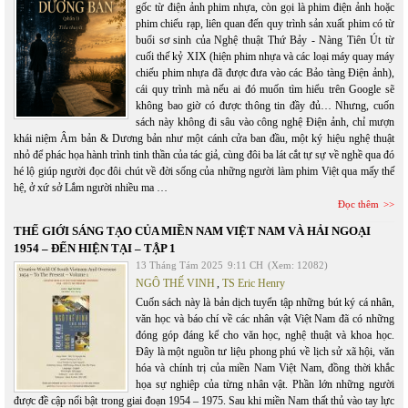
gốc từ điện ảnh phim nhựa, còn gọi là phim điện ảnh hoặc
phim chiếu rạp, liên quan đến quy trình sản xuất phim có từ
buổi sơ sinh của Nghệ thuật Thứ Bảy - Nàng Tiên Út từ
cuối thế kỷ XIX (hiện phim nhựa và các loại máy quay máy
chiếu phim nhựa đã được đưa vào các Bảo tàng Điện ảnh),
cái quy trình mà nếu ai đó muốn tìm hiểu trên Google sẽ
không bao giờ có được thông tin đầy đủ… Nhưng, cuốn
sách này không đi sâu vào công nghệ Điện ảnh, chỉ mượn
khái niệm Âm bản & Dương bản như một cánh cửa ban đầu, một ký hiệu nghệ thuật
nhỏ để phác họa hành trình tinh thần của tác giả, cùng đôi ba lát cắt tự sự về nghề qua đó
hé lộ giúp người đọc đôi chút về đời sống của những người làm phim Việt qua mấy thế
hệ, ở xứ sở Lắm người nhiều ma …
Đọc thêm
THẾ GIỚI SÁNG TẠO CỦA MIỀN NAM VIỆT NAM VÀ HẢI NGOẠI
1954 – ĐẾN HIỆN TẠI – TẬP 1
13 Tháng Tám 2025
9:11 CH
(Xem: 12082)
NGÔ THẾ VINH
,
TS Eric Henry
Cuốn sách này là bản dịch tuyển tập những bút ký cá nhân,
văn học và báo chí về các nhân vật Việt Nam đã có những
đóng góp đáng kể cho văn học, nghệ thuật và khoa học.
Đây là một nguồn tư liệu phong phú về lịch sử xã hội, văn
hóa và chính trị của miền Nam Việt Nam, đồng thời khắc
họa sự nghiệp của từng nhân vật. Phần lớn những người
được đề cập nổi bật trong giai đoạn 1954 – 1975. Sau khi miền Nam thất thủ vào tay lực