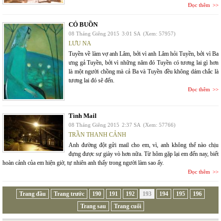
Đọc thêm
CỎ BUỒN
08 Tháng Giêng 2015
3:01 SA
(Xem: 57957)
LƯU NA
Tuyền về làm vợ anh Lâm, bởi vì anh Lâm hỏi Tuyền, bởi vì Ba
ưng gả Tuyền, bởi vì những năm đó Tuyền có tương lai gì hơn
là một người chồng mà cả Ba và Tuyền đều không dám chắc là
tương lai đó sẽ đến.
Đọc thêm
Tình Mail
08 Tháng Giêng 2015
2:37 SA
(Xem: 57766)
TRẦN THANH CẢNH
Anh đường đột gửi mail cho em, vì, anh không thể nào chịu
đựng được sự giày vò hơn nữa. Từ hôm gặp lại em đến nay, biết
hoàn cảnh của em hiện giờ, tự nhiên anh thấy trong người làm sao ấy.
Đọc thêm
Trang đầu
Trang trước
190
191
192
193
194
195
196
Trang sau
Trang cuối