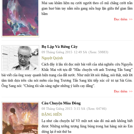
Mai sau khâm liệm nụ cười người theo cổ mộ chẳng cười trần
gian huơ bàn tay nắm nửa gang nửa hụp lặn giữa thế gian lầm
bầm
Đọc thêm
Bọ Lập Và Rừng Cây
09 Tháng Giêng 2015
12:49 SA
(Xem: 59883)
Nguyệt Quỳnh
Cách đây ít lâu tôi đọc một bài viết của nhà nghiên cứu Nguyễn
Khắc Mai với tựa đề “Hầu chuyện với anh Trương Tấn Sang”
bài viết của ông xoay quanh hiện trạng của đất nước. Như một lời nói thẳng, nói thật, một lời
tâm tình dựa trên câu nói mớm của ông Trương Tấn Sang khi tiếp xúc cử tri tại Sài Gòn.
Ông Sang nói: “Chúng tôi sẵn sàng nghe những ý kiến cay đắng”.
Đọc thêm
Câu Chuyện Mùa Đông
08 Tháng Giêng 2015
3:15 SA
(Xem: 64746)
ĐẶNG HIỀN
Lạ như câu chuyện kể Về một nơi nào đó mà anh không biết
được Những tưởng tượng lùng bùng trong hai hàng nút áo Em
dừng lại ở nút thứ ba