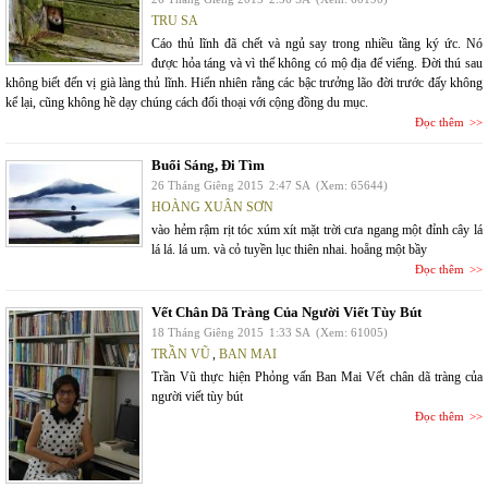
TRU SA
Cáo thủ lĩnh đã chết và ngủ say trong nhiều tầng ký ức. Nó
được hỏa táng và vì thế không có mộ địa để viếng. Đời thú sau
không biết đến vị già làng thủ lĩnh. Hiển nhiên rằng các bậc trưởng lão đời trước đấy không
kể lại, cũng không hề dạy chúng cách đối thoại với cộng đồng du mục.
Đọc thêm
Buổi Sáng, Đi Tìm
26 Tháng Giêng 2015
2:47 SA
(Xem: 65644)
HOÀNG XUÂN SƠN
vào hẻm rậm rịt tóc xúm xít mặt trời cưa ngang một đỉnh cây lá
lá lá. lá um. và cỏ tuyền lục thiên nhai. hoẵng một bầy
Đọc thêm
Vết Chân Dã Tràng Của Người Viết Tùy Bút
18 Tháng Giêng 2015
1:33 SA
(Xem: 61005)
TRẦN VŨ
,
BAN MAI
Trần Vũ thực hiện Phỏng vấn Ban Mai Vết chân dã tràng của
người viết tùy bút
Đọc thêm