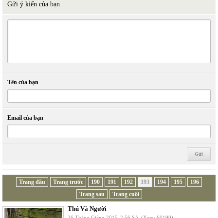
Gửi ý kiến của bạn
Tên của bạn
Email của bạn
Trang đầu
Trang trước
190
191
192
193
194
195
196
Trang sau
Trang cuối
Thú Và Người
26 Tháng Giêng 2015
2:56 SA
(Xem: 60190)