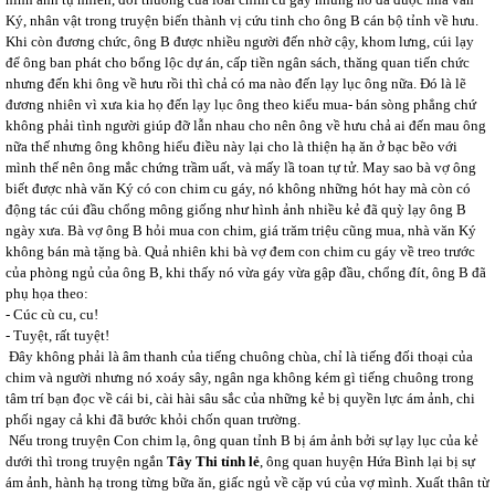
Ký, nhân vật trong truyện biến thành vị cứu tinh cho ông B cán bộ tỉnh về hưu.
Khi còn đương chức, ông B được nhiều người đến nhờ cậy, khom lưng, cúi lạy
để ông ban phát cho bổng lộc dự án, cấp tiền ngân sách, thăng quan tiến chức
nhưng đến khi ông về hưu rồi thì chả có ma nào đến lạy lục ông nữa. Đó là lẽ
đương nhiên vì xưa kia họ đến lạy lục ông theo kiểu mua- bán sòng phẳng chứ
không phải tình người giúp đỡ lẫn nhau cho nên ông về hưu chả ai đến mau ông
nữa thế nhưng ông không hiểu điều này lại cho là thiện hạ ăn ở bạc bẽo với
mình thế nên ông mắc chứng trầm uất, và mấy lầ toan tự tử. May sao bà vợ ông
biết được nhà văn Ký có con chim cu gáy, nó không những hót hay mà còn có
động tác cúi đầu chổng mông giống như hình ảnh nhiều kẻ đã quỳ lạy ông B
ngày xưa. Bà vợ ông B hỏi mua con chim, giá trăm triệu cũng mua, nhà văn Ký
không bán mà tặng bà. Quả nhiên khi bà vợ đem con chim cu gáy về treo trước
của phòng ngủ của ông B, khi thấy nó vừa gáy vừa gập đầu, chổng đít, ông B đã
phụ họa theo:
- Cúc cù cu, cu!
- Tuyệt, rất tuyệt!
Đây không phải là âm thanh của tiếng chuông chùa, chỉ là tiếng đối thoại của
chim và người nhưng nó xoáy sây, ngân nga không kém gì tiếng chuông trong
tâm trí bạn đọc về cái bi, cài hài sâu sắc của những kẻ bị quyền lực ám ảnh, chi
phối ngay cả khi đã bước khỏi chốn quan trường.
Nếu trong truyện Con chim lạ, ông quan tỉnh B bị ám ảnh bởi sự lạy lục của kẻ
dưới thì trong truyện ngắn
Tây Thi tỉnh lẻ
, ông quan huyện Hứa Bình lại bị sự
ám ảnh, hành hạ trong từng bữa ăn, giấc ngủ về cặp vú của vợ mình. Xuất thân từ