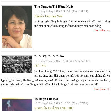
Thơ Nguyễn Thị Hồng Ngát
13 Tháng Giêng 2015
1:35 SA
(Xem: 68674)
Nguyễn Thị Hồng Ngát
Những ngày đông buốt giá Trái tim ta máu vẫn đỏ tươi Không
thể mất đi nụ cười Không thể mất đi niềm hân hoan sống
Đọc thêm
Bước Vội Bước Buồn…
13 Tháng Giêng 2015
12:08 SA
(Xem: 60447)
LƯU NA
Sài Gòn tháng Mười Hai, tôi về trời nóng dịu và nắng êm. Nơi
phi trường, anh Hải quan trẻ tuổi hỏi nơi sinh của chúng tôi và
lập lại _ Sài Gòn, Hà Nội _ với một nụ cười. Ra khỏi phi trường em gái tôi nói cho tôi hiểu,
anh ta nháy mắt với bạn đồng nghiệp đứng kề là không có tiền kẹp vào passport đó.
Đọc thêm
15 Đoạn Lục Bát
12 Tháng Giêng 2015
3:10 SA
(Xem: 67951)
NGUYỄN HOÀNG ANH THƯ