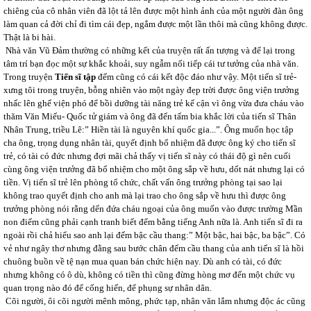
chiêng của cô nhân viên đã lột tả lên được một hình ảnh của một người đàn ông
làm quan cả đời chỉ đi tìm cái đẹp, ngắm được một lần thôi mà cũng không được.
Thật là bi hài.
Nhà văn Vũ Đảm thường có những kết của truyện rất ấn tượng và để lại trong
tâm trí bạn đọc một sự khắc khoải, suy ngẫm nối tiếp cái tư tưởng của nhà văn.
Trong truyện
Tiến sĩ tập
đếm cũng có cái kết độc đáo như vậy. Một tiến sĩ trẻ-
xưng tôi trong truyện, bỗng nhiên vào một ngày đẹp trời được ông viện trưởng
nhấc lên ghế viện phó để bồi dưỡng tài năng trẻ kế cận vì ông vừa đưa cháu vào
thăm Văn Miếu- Quốc tử giám và ông đã đến tấm bia khắc lời của tiến sĩ Thân
Nhân Trung, triều Lê:” Hiền tài là nguyên khí quốc gia...”. Ông muốn học tập
cha ông, trọng dụng nhân tài, quyết định bổ nhiệm đã được ông ký cho tiến sĩ
trẻ, có tài có đức nhưng đợi mãi chả thấy vị tiến sĩ này có thái độ gì nên cuối
cùng ông viện trưởng đã bổ nhiệm cho một ông sắp về hưu, dốt nát nhưng lại có
tiền. Vị tiến sĩ trẻ lên phòng tổ chức, chất vấn ông trưởng phòng tại sao lại
không trao quyết định cho anh mà lại trao cho ông sắp về hưu thì được ông
trưởng phòng nói rằng dến đứa cháu ngoại của ông muốn vào được trường Mần
non điểm cũng phải cạnh tranh biết đếm bằng tiếng Anh nữa là. Anh tiến sĩ đi ra
ngoài rồi chả hiểu sao anh lại đếm bậc cầu thang:” Một bậc, hai bậc, ba bậc”. Có
vẻ như ngây thơ nhưng đằng sau bước chân đếm cầu thang của anh tiến sĩ là hồi
chuông buồn về tệ nạn mua quan bán chức hiện nay. Dù anh có tài, có đức
nhưng không có ô dù, không có tiền thì cũng đừng hòng mơ đến một chức vụ
quan trọng nào đó để cống hiến, để phụng sự nhân dân.
Cõi người, ôi cõi người mênh mông, phức tạp, nhân văn lắm nhưng độc ác cũng