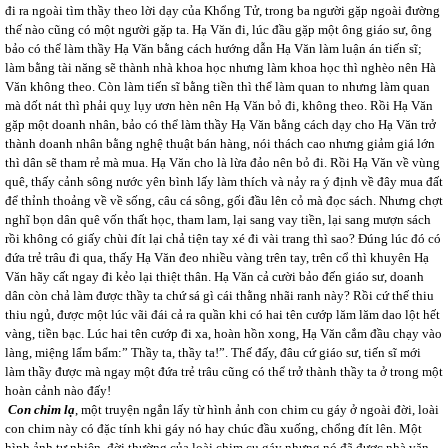
đi ra ngoài tìm thầy theo lời dạy của Khổng Tử, trong ba người gặp ngoài đường
thế nào cũng có một người gặp ta. Hạ Văn đi, lúc đầu gặp một ông giáo sư, ông
bảo có thể làm thầy Hạ Văn bằng cách hướng dẫn Hạ Văn làm luận án tiến sĩ;
làm bằng tài năng sẽ thành nhà khoa học nhưng làm khoa học thì nghèo nên Hà
Văn không theo. Còn làm tiến sĩ bằng tiền thì thể làm quan to nhưng làm quan
mà dốt nát thì phải quỵ lụy ươn hèn nên Hạ Văn bỏ đi, không theo. Rồi Hạ Văn
gặp một doanh nhân, bảo có thể làm thầy Hạ Văn bằng cách dạy cho Hạ Văn trở
thành doanh nhân bằng nghệ thuật bán hàng, nói thách cao nhưng giảm giá lớn
thì dân sẽ tham rẻ mà mua. Hạ Văn cho là lừa đảo nên bỏ đi. Rồi Hạ Văn về vùng
quê, thấy cảnh sông nước yên bình lấy làm thích và nảy ra ý định về đây mua đất
để thỉnh thoảng về về sống, câu cá sông, gối đầu lên cỏ mà đọc sách. Nhưng chợt
nghĩ bọn dân quê vốn thất học, tham lam, lại sang vay tiền, lại sang mượn sách
rồi không có giấy chùi đít lại chả tiện tay xé đi vài trang thì sao? Đúng lúc đó có
đứa trẻ trâu đi qua, thấy Hạ Văn đeo nhiều vàng trên tay, trên cổ thì khuyên Hạ
Văn hãy cất ngay đi kẻo lại thiệt thân. Hạ Văn cả cười bảo đến giáo sư, doanh
dân còn chả làm được thầy ta chứ sá gì cái thằng nhãi ranh này? Rồi cứ thế thiu
thiu ngủ, được một lúc vãi đái cả ra quần khi có hai tên cướp lăm lăm dao lột hết
vàng, tiền bạc. Lúc hai tên cướp đi xa, hoàn hồn xong, Hạ Văn cắm đầu chạy vào
làng, miệng lẩm bẩm:” Thầy ta, thầy ta!”. Thế đấy, đâu cứ giáo sư, tiến sĩ mới
làm thầy được mà ngay một đứa trẻ trâu cũng có thể trở thành thầy ta ở trong một
hoàn cảnh nào đấy!
Con chim lạ
, một truyện ngắn lấy từ hình ảnh con chim cu gáy ở ngoài đời, loài
con chim này có đặc tính khi gáy nó hay chúc đầu xuống, chổng đít lên. Một
hình ảnh tự nhiên, đời thường của loài chim cu gáy nhưng nó đã được nhà văn