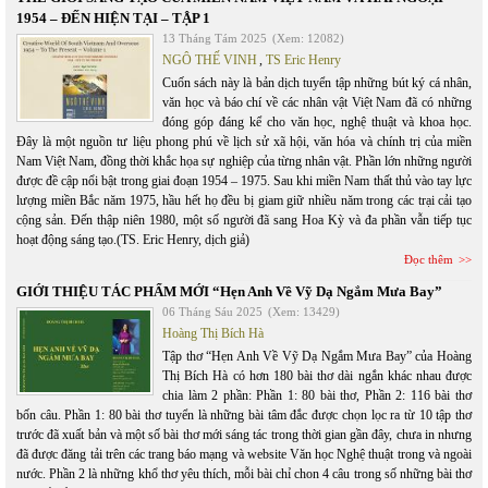
1954 – ĐẾN HIỆN TẠI – TẬP 1
13 Tháng Tám 2025
(Xem: 12082)
NGÔ THẾ VINH
,
TS Eric Henry
Cuốn sách này là bản dịch tuyển tập những bút ký cá nhân,
văn học và báo chí về các nhân vật Việt Nam đã có những
đóng góp đáng kể cho văn học, nghệ thuật và khoa học.
Đây là một nguồn tư liệu phong phú về lịch sử xã hội, văn hóa và chính trị của miền
Nam Việt Nam, đồng thời khắc họa sự nghiệp của từng nhân vật. Phần lớn những người
được đề cập nổi bật trong giai đoạn 1954 – 1975. Sau khi miền Nam thất thủ vào tay lực
lượng miền Bắc năm 1975, hầu hết họ đều bị giam giữ nhiều năm trong các trại cải tạo
cộng sản. Đến thập niên 1980, một số người đã sang Hoa Kỳ và đa phần vẫn tiếp tục
hoạt động sáng tạo.(TS. Eric Henry, dịch giả)
Đọc thêm
GIỚI THIỆU TÁC PHẨM MỚI “Hẹn Anh Về Vỹ Dạ Ngắm Mưa Bay”
06 Tháng Sáu 2025
(Xem: 13429)
Hoàng Thị Bích Hà
Tập thơ “Hẹn Anh Về Vỹ Dạ Ngắm Mưa Bay” của Hoàng
Thị Bích Hà có hơn 180 bài thơ dài ngắn khác nhau được
chia làm 2 phần: Phần 1: 80 bài thơ, Phần 2: 116 bài thơ
bốn câu. Phần 1: 80 bài thơ tuyển là những bài tâm đắc được chọn lọc ra từ 10 tập thơ
trước đã xuất bản và một số bài thơ mới sáng tác trong thời gian gần đây, chưa in nhưng
đã được đăng tải trên các trang báo mạng và website Văn học Nghệ thuật trong và ngoài
nước. Phần 2 là những khổ thơ yêu thích, mỗi bài chỉ chon 4 câu trong số những bài thơ