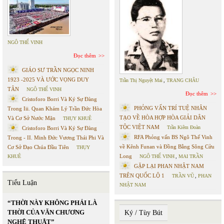
NGÔ THẾ VINH
Đọc thêm
GIÁO SƯ TRẦN NGỌC NINH
1923 -2025 VÀ ƯỚC VỌNG DUY
Trần Thị Nguyệt Mai
,
TRANG CHÂU
TÂN
NGÔ THẾ VINH
Đọc thêm
Cristoforo Borri Và Ký Sự Đàng
PHỎNG VẤN TRÍ TUỆ NHÂN
Trong Iii. Quan Khám Lý Trần Đức Hòa
TẠO VỀ HÒA HỢP HÒA GIẢI DÂN
Và Cơ Sở Nước Mặn
THỤY KHUÊ
TỘC VIỆT NAM
Trần Kiêm Đoàn
Cristoforo Borri Và Ký Sự Đàng
RFA Phỏng vấn BS Ngô Thế Vinh
Trong - II. Minh Đức Vương Thái Phi Và
về Kênh Funan và Đồng Bằng Sông Cửu
Cơ Sở Đạo Chúa Đầu Tiên
THỤY
Long
KHUÊ
NGÔ THẾ VINH
,
MAI TRẦN
GẶP LẠI PHAN NHẬT NAM
TRÊN QUỐC LỘ 1
TRẦN VŨ
,
PHAN
Tiểu Luận
NHẬT NAM
“THỜI NÀY KHÔNG PHẢI LÀ
THỜI CỦA VĂN CHƯƠNG
Ký / Tùy Bút
NGHỆ THUẬT”