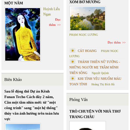
XÓM BỜ MƯƠNG
MỘT NĂM
Huỳnh Liễu
Ngạn
Đọc
thêm
PHẠM NGỌC LƯƠNG
Đọc thêm
CÁT HOANG
PHẠM NGỌC
LƯƠNG
THÁNH THIÊN NỮ TƯỚNG -
NHỮNG NGƯỜI MẸ TRẦM MÌNH
TRÊN SÔNG
Nguyệt Quỳnh
KHI TÌNH YÊU NHUỐM MÀU
Biên Khảo
TOAN TÍNH
Hoàng Thị Bích Hà
Sau lễ động thổ Dự án Kênh
Funan Techo Cách đây 2 năm,
Phỏng Vấn
Cần một tầm nhìn mới: từ "một
công trình" sang "một hệ thống"
TRÒ CHUYỆN VỚI NHÀ THƠ
thủy văn ảnh hưởng trên toàn lưu
TRANG CHÂU
vực