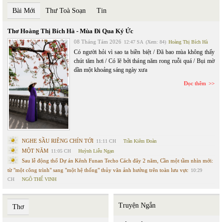
Bài Mới
Thư Toà Soạn
Tin
Thơ Hoàng Thị Bích Hà - Mùa Đi Qua Ký Ức
08 Tháng Tám 2026
12:47 SA
(Xem: 84)
Hoàng Thị Bích Hà
Có người hỏi vì sao ta biền biệt / Đã bao mùa không thấy
chút tăm hơi / Có lẽ bởi tháng năm rong ruỗi quá / Bụi mờ
dần một khoảng sáng ngày xưa
Đọc thêm
NGHE SẦU RIÊNG CHÍN TỚI
11:11 CH
Trần Kiêm Đoàn
MỘT NĂM
11:05 CH
Huỳnh Liễu Ngạn
Sau lễ động thổ Dự án Kênh Funan Techo Cách đây 2 năm, Cần một tầm nhìn mới:
từ "một công trình" sang "một hệ thống" thủy văn ảnh hưởng trên toàn lưu vực
10:29
CH
NGÔ THẾ VINH
Truyện Ngắn
Thơ