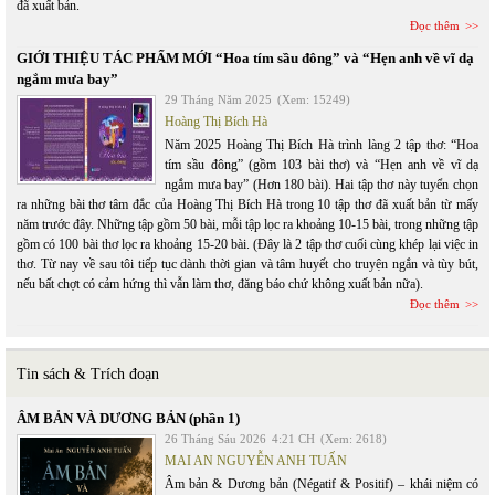
đã xuất bản.
Đọc thêm
GIỚI THIỆU TÁC PHẨM MỚI “Hoa tím sầu đông” và “Hẹn anh về vĩ dạ
ngắm mưa bay”
29 Tháng Năm 2025
(Xem: 15249)
Hoàng Thị Bích Hà
Năm 2025 Hoàng Thị Bích Hà trình làng 2 tập thơ: “Hoa
tím sầu đông” (gồm 103 bài thơ) và “Hẹn anh về vĩ dạ
ngắm mưa bay” (Hơn 180 bài). Hai tập thơ này tuyển chọn
ra những bài thơ tâm đắc của Hoàng Thị Bích Hà trong 10 tập thơ đã xuất bản từ mấy
năm trước đây. Những tập gồm 50 bài, mỗi tập lọc ra khoảng 10-15 bài, trong những tập
gồm có 100 bài thơ lọc ra khoảng 15-20 bài. (Đây là 2 tập thơ cuối cùng khép lại việc in
thơ. Từ nay về sau tôi tiếp tục dành thời gian và tâm huyết cho truyện ngắn và tùy bút,
nếu bất chợt có cảm hứng thì vẫn làm thơ, đăng báo chứ không xuất bản nữa).
Đọc thêm
Tin sách & Trích đoạn
ÂM BẢN VÀ DƯƠNG BẢN (phần 1)
26 Tháng Sáu 2026
4:21 CH
(Xem: 2618)
MAI AN NGUYỄN ANH TUẤN
Âm bản & Dương bản (Négatif & Positif) – khái niệm có