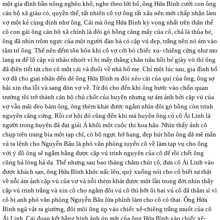
một gia đình bần nông nghèo khổ, nghe theo lời bố, ông Hứa Bình cưới con ông
cán bộ xã giàu có, quyền thế, tất nhiên cô vợ ông rất xấu nên mới chấp nhận làm
vợ một kẻ cùng đinh như ông. Cái mà ông Hứa Bình kỳ vọng nhất trên thân thể
cô con gái ông cán bộ xã chính là đôi gò bồng căng mẩy của cô, chả là thủa bé,
ông đã nhìn trộm ngực của một người đàn bà có cặp vú đẹp, trắng nên nó ám vào
tâm trí ông. Thế nên đếm tôn hôn khi cô vợ cởi bỏ chiếc xu- chiêng cứng như mo
lang ra để lộ cặp vú nhão nhoét vì bị mấy thằng chăn trâu hồi bé giày vò thì ông
đã điên tiết tát cho cô một cái và đuổi về nhà bố mẹ. Chỉ một lúc sau, gia đình bố
vợ đã cho giai nhân đến đè ông Hứa Bình ra đòi xẻo cái của quí của ông, ông sợ
hãi xin tha lỗi và sang đón vợ về. Từ đó cho đến khi ông bước vào chốn quan
trường rồi trở thành cán bộ chủ chốt của huyện nhưng sự ám ảnh bởi cặp vú của
vợ vẫn mãi đeo bám ông, ông thèm khát được ngắm nhìn đôi gò bồng còn trinh
nguyên căng cứng. Rồi cơ hội đó cũng đến khi mà huyện ông có cô Ái Linh là
người trong huyện đã đạt giải Á khôi một cuộc thi hoa hậu. Nhìn thấy ảnh cô
chụp trên trang bìa một tạp chí, có bộ ngực hở hang, đẹp hút hồn ông đã mê mẩn
và ra lệnh cho Nguyễn Bâu là phó văn phòng tuyển cô về làm tạp vụ cho ông
với ý đồ ông sẽ ngắm bằng được cặp vú trinh nguyên của cô để rồi chết ông
cũng hả lòng hả dạ. Thế nhưng sau bao tháng chăm chút cô, đưa cô Ái Linh vào
được khách sạn, ông Hứa Bình khóc nấc lên, quỳ xuống nói cho cô biết sự thật
về nỗi ám ảnh cặp vú của vợ và nỗi thèm khát được một lần trong đời nhìn thấy
cặp vú trinh trắng và xin cô cho ngắm đôi vú cô thì hỡi ôi hai vú cô đã thâm sì vì
cô bị anh phó văn phòng Nguyễn Bâu lừa phỉnh làm cho cô có thai. Ông Hứa
Bình ngã vật ra giường, đôi môi ông úp vào chiếc xê-chiêng trắng muốt của cô
Ái Linh. Cái đoạn kết bằng hình ảnh úp mặt của ông Hứa Bình vào chiếc xê-