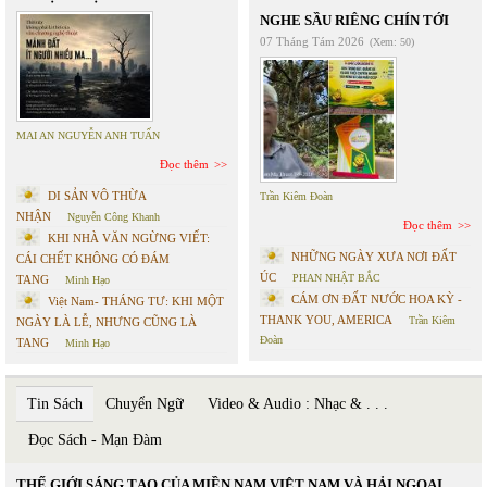
NGHE SẦU RIÊNG CHÍN TỚI
07 Tháng Tám 2026
(Xem: 50)
MAI AN NGUYỄN ANH TUẤN
Đọc thêm
DI SẢN VÔ THỪA
Trần Kiêm Đoàn
NHẬN
Nguyễn Công Khanh
Đọc thêm
KHI NHÀ VĂN NGỪNG VIẾT:
NHỮNG NGÀY XƯA NƠI ĐẤT
CÁI CHẾT KHÔNG CÓ ĐÁM
ÚC
PHAN NHẬT BẮC
TANG
Minh Hạo
CÁM ƠN ĐẤT NƯỚC HOA KỲ -
Việt Nam- THÁNG TƯ: KHI MỘT
THANK YOU, AMERICA
Trần Kiêm
NGÀY LÀ LỄ, NHƯNG CŨNG LÀ
Đoàn
TANG
Minh Hạo
Tin Sách
Chuyển Ngữ
Video & Audio : Nhạc & . . .
Đọc Sách - Mạn Đàm
THẾ GIỚI SÁNG TẠO CỦA MIỀN NAM VIỆT NAM VÀ HẢI NGOẠI