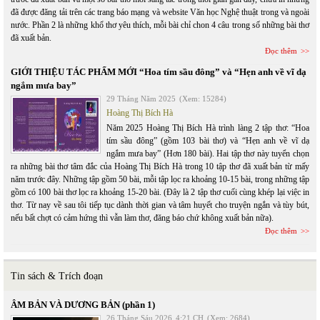
đã được đăng tải trên các trang báo mạng và website Văn học Nghệ thuật trong và ngoài
nước. Phần 2 là những khổ thơ yêu thích, mỗi bài chỉ chon 4 câu trong số những bài thơ
đã xuất bản.
Đọc thêm
GIỚI THIỆU TÁC PHẨM MỚI “Hoa tím sầu đông” và “Hẹn anh về vĩ dạ
ngắm mưa bay”
29 Tháng Năm 2025
(Xem: 15284)
Hoàng Thị Bích Hà
Năm 2025 Hoàng Thị Bích Hà trình làng 2 tập thơ: “Hoa
tím sầu đông” (gồm 103 bài thơ) và “Hẹn anh về vĩ dạ
ngắm mưa bay” (Hơn 180 bài). Hai tập thơ này tuyển chọn
ra những bài thơ tâm đắc của Hoàng Thị Bích Hà trong 10 tập thơ đã xuất bản từ mấy
năm trước đây. Những tập gồm 50 bài, mỗi tập lọc ra khoảng 10-15 bài, trong những tập
gồm có 100 bài thơ lọc ra khoảng 15-20 bài. (Đây là 2 tập thơ cuối cùng khép lại việc in
thơ. Từ nay về sau tôi tiếp tục dành thời gian và tâm huyết cho truyện ngắn và tùy bút,
nếu bất chợt có cảm hứng thì vẫn làm thơ, đăng báo chứ không xuất bản nữa).
Đọc thêm
Tin sách & Trích đoạn
ÂM BẢN VÀ DƯƠNG BẢN (phần 1)
26 Tháng Sáu 2026
4:21 CH
(Xem: 2684)