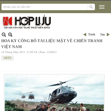
Trước
Sau
HOA KỲ CÔNG BỐ TÀI LIỆU MẬT VỀ CHIẾN TRANH
VIỆT NAM
14 Tháng Năm 2011
12:00 SA
(Xem: 125641)
SBTN