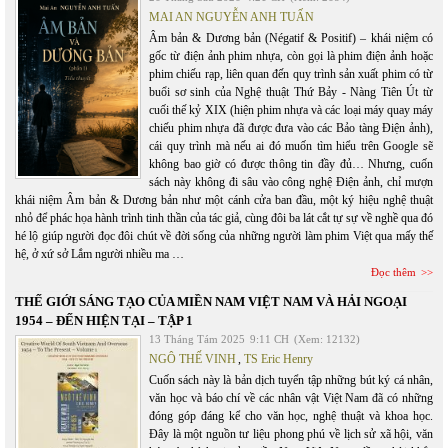
MAI AN NGUYỄN ANH TUẤN
Âm bản & Dương bản (Négatif & Positif) – khái niệm có
gốc từ điện ảnh phim nhựa, còn gọi là phim điện ảnh hoặc
phim chiếu rạp, liên quan đến quy trình sản xuất phim có từ
buổi sơ sinh của Nghệ thuật Thứ Bảy - Nàng Tiên Út từ
cuối thế kỷ XIX (hiện phim nhựa và các loại máy quay máy
chiếu phim nhựa đã được đưa vào các Bảo tàng Điện ảnh),
cái quy trình mà nếu ai đó muốn tìm hiểu trên Google sẽ
không bao giờ có được thông tin đầy đủ… Nhưng, cuốn
sách này không đi sâu vào công nghệ Điện ảnh, chỉ mượn
khái niệm Âm bản & Dương bản như một cánh cửa ban đầu, một ký hiệu nghệ thuật
nhỏ để phác họa hành trình tinh thần của tác giả, cùng đôi ba lát cắt tự sự về nghề qua đó
hé lộ giúp người đọc đôi chút về đời sống của những người làm phim Việt qua mấy thế
hệ, ở xứ sở Lắm người nhiều ma …
Đọc thêm
THẾ GIỚI SÁNG TẠO CỦA MIỀN NAM VIỆT NAM VÀ HẢI NGOẠI
1954 – ĐẾN HIỆN TẠI – TẬP 1
13 Tháng Tám 2025
9:11 CH
(Xem: 12132)
NGÔ THẾ VINH
,
TS Eric Henry
Cuốn sách này là bản dịch tuyển tập những bút ký cá nhân,
văn học và báo chí về các nhân vật Việt Nam đã có những
đóng góp đáng kể cho văn học, nghệ thuật và khoa học.
Đây là một nguồn tư liệu phong phú về lịch sử xã hội, văn