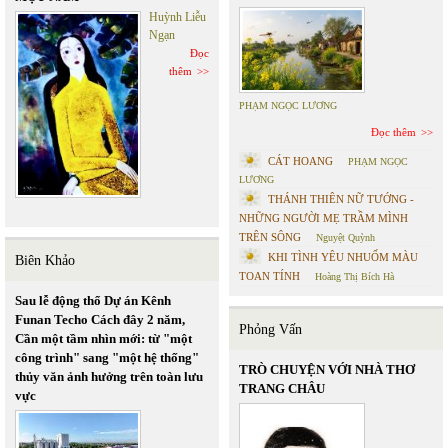
Huỳnh Liễu
Ngạn
Đọc
thêm
PHẠM NGỌC LƯƠNG
Đọc thêm
CÁT HOANG
PHẠM NGỌC
LƯƠNG
THÁNH THIÊN NỮ TƯỚNG -
NHỮNG NGƯỜI MẸ TRẦM MÌNH
TRÊN SÔNG
Nguyệt Quỳnh
KHI TÌNH YÊU NHUỐM MÀU
Biên Khảo
TOAN TÍNH
Hoàng Thị Bích Hà
Sau lễ động thổ Dự án Kênh
Funan Techo Cách đây 2 năm,
Phỏng Vấn
Cần một tầm nhìn mới: từ "một
công trình" sang "một hệ thống"
TRÒ CHUYỆN VỚI NHÀ THƠ
thủy văn ảnh hưởng trên toàn lưu
TRANG CHÂU
vực