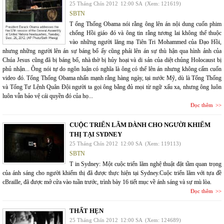
25 Tháng Chín 2012
12:00 SA
(Xem: 121619)
SBTN
T ổng Thống Obama nói rằng ông lên án nội dung cuốn phim
chống Hồi giáo đó và ông tin rằng tương lai không thể thuộc
vào những người lăng mạ Tiên Tri Mohammed của Đạo Hồi,
nhưng những người lên án sự báng bổ ấy cũng phải lên án sự thù hận qua hình ảnh của
Chúa Jesus cũng đã bị báng bổ, nhà thờ bị hủy hoại và di sản của diệt chủng Holocaust bị
phủ nhận... Ông nói tự do ngôn luận có nghĩa là ông có thể lên án nhưng không cấm cuốn
video đó. Tổng Thống Obama nhấn mạnh rằng hàng ngày, tại nước Mỹ, dù là Tổng Thống
và Tổng Tư Lệnh Quân Đội người ta gọi ông bằng đủ mọi từ ngữ xấu xa, nhưng ông luôn
luôn vẫn bảo vệ cái quyền đó của họ...
Đọc thêm
CUỘC TRIỂN LÃM DÀNH CHO NGƯỜI KHIẾM
THỊ TẠI SYDNEY
25 Tháng Chín 2012
12:00 SA
(Xem: 119113)
SBTN
T in Sydney: Một cuộc triển lãm nghệ thuật đặt tầm quan trọng
của ánh sáng cho người khiếm thị đã được thực hiện tại Sydney.Cuộc triển lãm với tựa đề
cBraille, đã được mở cửa vào tuần trước, trình bày 16 tiết mục về ánh sáng và sự mù lòa.
Đọc thêm
THẤT HẸN
25 Tháng Chín 2012
12:00 SA
(Xem: 124689)