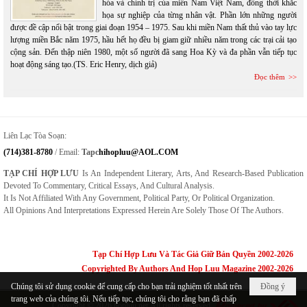
hóa và chính trị của miền Nam Việt Nam, đồng thời khắc
họa sự nghiệp của từng nhân vật. Phần lớn những người
được đề cập nổi bật trong giai đoạn 1954 – 1975. Sau khi miền Nam thất thủ vào tay lực
lượng miền Bắc năm 1975, hầu hết họ đều bị giam giữ nhiều năm trong các trại cải tạo
cộng sản. Đến thập niên 1980, một số người đã sang Hoa Kỳ và đa phần vẫn tiếp tục
hoạt động sáng tạo.(TS. Eric Henry, dịch giả)
Đọc thêm
Liên Lạc Tòa Soạn:
(714)381-8780
/ Email:
Tapc
Hihopluu@AOL.COM
TẠP CHÍ HỢP LƯU
Is An Independent Literary, Arts, And Research-Based Publication
Devoted To Commentary, Critical Essays, And Cultural Analysis.
It Is Not Affiliated With Any Government, Political Party, Or Political Organization.
All Opinions And Interpretations Expressed Herein Are Solely Those Of The Authors.
Tạp Chí Hợp Lưu Và Tác Giả Giữ Bản Quyền 2002-2026
Copyrighted By Authors And Hop Luu Magazine 2002-2026
Chúng tôi sử dụng cookie để cung cấp cho bạn trải nghiệm tốt nhất trên
Đồng ý
trang web của chúng tôi. Nếu tiếp tục, chúng tôi cho rằng bạn đã chấp
Copyright © 2026
hopluu.net
All rights reserved