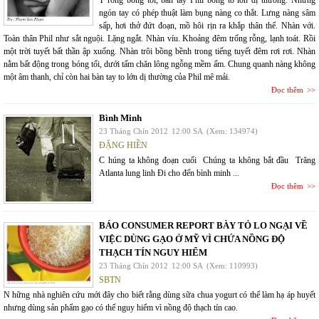
T rong bóng tối, bàn tay Phil bỗng to lớn dị thường. Những
ngón tay có phép thuật làm bụng nàng co thắt. Lưng nàng sâm
sấp, hơi thở đứt đoạn, mồ hôi rịn ra khắp thân thể. Nhàn với.
Toàn thân Phil như sắt nguội. Lặng ngắt. Nhàn víu. Khoảng đêm trống rỗng, lạnh toát. Rồi
một trời tuyết bất thần ập xuống. Nhàn trôi bồng bềnh trong tiếng tuyết đêm rơi rơi. Nhàn
nằm bất động trong bóng tối, dưới tấm chăn lông ngỗng mềm ấm. Chung quanh nàng không
một âm thanh, chỉ còn hai bàn tay to lớn dị thường của Phil mê mải.
Đọc thêm
Bình Minh
23 Tháng Chín 2012
12:00 SA
(Xem: 134974)
ĐẶNG HIỀN
C húng ta không đoạn cuối Chúng ta không bắt đầu Trăng
Atlanta lung linh Đi cho đến bình minh ...
Đọc thêm
BÁO CONSUMER REPORT BÀY TỎ LO NGẠI VỀ
VIỆC DÙNG GẠO Ở MỸ VÌ CHỨA NỒNG ĐỘ
THẠCH TÍN NGUY HIỂM
23 Tháng Chín 2012
12:00 SA
(Xem: 110993)
SBTN
N hững nhà nghiên cứu mới đây cho biết rằng dùng sữa chua yogurt có thể làm hạ áp huyết
nhưng dùng sản phẩm gạo có thể nguy hiểm vì nồng độ thạch tín cao.