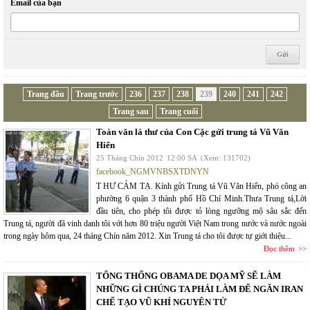
Email của bạn
Trang đầu
Trang trước
236
237
238
239
240
241
242
Trang sau
Trang cuối
Toàn văn lá thư của Con Cặc gửi trung tá Vũ Văn
Hiển
25 Tháng Chín 2012
12:00 SA
(Xem: 131702)
facebook_NGMVNBSXTDNYN
T HƯ CẢM TẠ. Kính gửi Trung tá Vũ Văn Hiển, phó công an
phường 6 quận 3 thành phố Hồ Chí Minh.Thưa Trung tá,Lời
đầu tiên, cho phép tôi được tỏ lòng ngưỡng mộ sâu sắc đến
Trung tá, người đã vinh danh tôi với hơn 80 triệu người Việt Nam trong nước và nước ngoài
trong ngày hôm qua, 24 tháng Chín năm 2012. Xin Trung tá cho tôi được tự giới thiệu...
Đọc thêm
TỔNG THỐNG OBAMA DE DỌA MỸ SẼ LÀM
NHỮNG GÌ CHÚNG TA PHẢI LÀM ĐỂ NGĂN IRAN
CHẾ TẠO VŨ KHÍ NGUYÊN TỬ