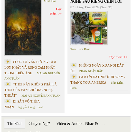
NGHE SẦU RIÊNG CHÍN TỚI
Minh Hạo
07 Tháng Tám 2026
(Xem: 95)
Đọc
thêm
Trần Kiêm Đoàn
Đọc thêm
CUỘC TỰ VẤN LƯƠNG TÂM
NHỮNG NGÀY XƯA NƠI ĐẤT
LỚN NHẤT VÀ RUNG CẢM NHẤT
ÚC
PHAN NHẬT BẮC
TRONG ĐIỆN ẢNH
MAI AN NGUYỄN
CÁM ƠN ĐẤT NƯỚC HOA KỲ -
ANH TUẤN
THANK YOU, AMERICA
Trần Kiêm
“THỜI NÀY KHÔNG PHẢI LÀ
Đoàn
THỜI CỦA VĂN CHƯƠNG NGHỆ
THUẬT”
MAI AN NGUYỄN ANH TUẤN
DI SẢN VÔ THỪA
NHẬN
Nguyễn Công Khanh
Tin Sách
Chuyển Ngữ
Video & Audio : Nhạc & . . .