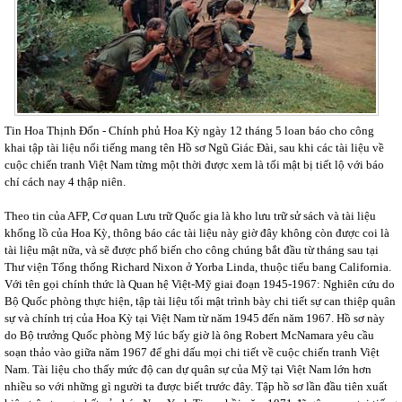
Tin Hoa Thịnh Đốn - Chính phủ Hoa Kỳ ngày 12 tháng 5 loan báo cho công
khai tập tài liệu nổi tiếng mang tên Hồ sơ Ngũ Giác Đài, sau khi các tài liệu về
cuộc chiến tranh Việt Nam từng một thời được xem là tối mật bị tiết lộ với báo
chí cách nay 4 thập niên.
Theo tin của AFP, Cơ quan Lưu trữ Quốc gia là kho lưu trữ sử sách và tài liệu
khổng lồ của Hoa Kỳ, thông báo các tài liệu này giờ đây không còn được coi là
tài liệu mật nữa, và sẽ được phổ biến cho công chúng bắt đầu từ tháng sau tại
Thư viện Tổng thống Richard Nixon ở Yorba Linda, thuộc tiểu bang California.
Với tên gọi chính thức là Quan hệ Việt-Mỹ giai đoạn 1945-1967: Nghiên cứu do
Bộ Quốc phòng thực hiện, tập tài liệu tối mật trình bày chi tiết sự can thiệp quân
sự và chính trị của Hoa Kỳ tại Việt Nam từ năm 1945 đến năm 1967. Hồ sơ này
do Bộ trưởng Quốc phòng Mỹ lúc bấy giờ là ông Robert McNamara yêu cầu
soạn thảo vào giữa năm 1967 để ghi dấu mọi chi tiết về cuộc chiến tranh Việt
Nam. Tài liệu cho thấy mức độ can dự quân sự của Mỹ tại Việt Nam lớn hơn
nhiều so với những gì người ta được biết trước đây. Tập hồ sơ lần đầu tiên xuất