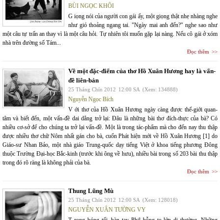
BÙI NGỌC KHÔI
G iọng nói của người con gái ấy, một giọng thật nhẹ nhàng nghe
như gió thoảng ngang tai. "Ngày mai anh đến?" nghe sao như
một câu tự trấn an thay vì là một câu hỏi. Tự nhiên tôi muốn gặp lại nàng. Nếu cô gái ở xóm
nhà trên đường số Tám...
Đọc thêm
Về một đặc-điểm của thơ Hồ Xuân Hương hay là vấn-
đề liên-bản
25 Tháng Chín 2012
12:00 SA
(Xem: 134888)
Nguyễn Ngọc Bích
V ới thơ của Hồ Xuân Hương ngày càng được thế-giới quan-
tâm và biết đến, một vấn-đề dai dẳng trở lại: Đâu là những bài thơ đích-thực của bà? Có
nhiều cơ-sở để cho chúng ta trở lại vấn-đề. Một là trong tác-phẩm mà cho đến nay thu thập
được nhiều thơ chữ Nôm nhất gán cho bà, cuốn Phát hiện mới về Hồ Xuân Hương [1] do
Giáo-sư Nhan Bảo, một nhà giáo Trung-quốc dạy tiếng Việt ở khoa tiếng phương Đông
thuộc Trường Đại-học Bắc-kinh (trước khi ông về hưu), nhiều bài trong số 203 bài thu thập
trong đó rõ ràng là không phải của bà.
Đọc thêm
Thung Lũng Mù
25 Tháng Chín 2012
12:00 SA
(Xem: 128018)
NGUYỄN XUÂN TƯỜNG VY