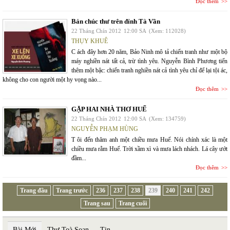
Đọc thêm
Bản chúc thư trên đỉnh Tà Vần
22 Tháng Chín 2012
12:00 SA
(Xem: 112028)
THỤY KHUÊ
C ách đây hơn 20 năm, Bảo Ninh mô tả chiến tranh như một bộ
máy nghiền nát tất cả, trừ tình yêu. Nguyễn Bình Phương tiến
thêm một bậc: chiến tranh nghiền nát cả tình yêu chỉ để lại tội ác,
không cho con người một hy vọng nào...
Đọc thêm
GẶP HAI NHÀ THƠ HUẾ
22 Tháng Chín 2012
12:00 SA
(Xem: 134759)
NGUYỄN PHẠM HÙNG
T ôi đến thăm anh một chiều mưa Huế. Nói chính xác là một
chiều mưa rằm Huế. Trời xầm xì và mưa lách nhách. Lá cây ướt
đầm...
Đọc thêm
Trang đầu
Trang trước
236
237
238
239
240
241
242
Trang sau
Trang cuối
Bài Mới
Thư Toà Soạn
Tin