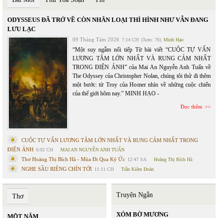
ODYSSEUS ĐÃ TRỞ VỀ CÒN NHÂN LOẠI THÌ HÌNH NHƯ VẪN ĐANG
LƯU LẠC
09 Tháng Tám 2026
7:14 CH
(Xem: 76)
Minh Hạo
“Một suy ngẫm nối tiếp Từ bài viết “CUỘC TỰ VẤN
LƯƠNG TÂM LỚN NHẤT VÀ RUNG CẢM NHẤT
TRONG ĐIỆN ẢNH” của Mai An Nguyễn Anh Tuấn về
The Odyssey của Christopher Nolan, chúng tôi thử đi thêm
một bước: từ Troy của Homer nhìn về những cuộc chiến
của thế giới hôm nay.” MINH HẠO -
Đọc thêm
CUỘC TỰ VẤN LƯƠNG TÂM LỚN NHẤT VÀ RUNG CẢM NHẤT TRONG
ĐIỆN ẢNH
6:02 CH
MAI AN NGUYỄN ANH TUẤN
Thơ Hoàng Thị Bích Hà - Mùa Đi Qua Ký Ức
12:47 SA
Hoàng Thị Bích Hà
NGHE SẦU RIÊNG CHÍN TỚI
11:11 CH
Trần Kiêm Đoàn
Truyện Ngắn
Thơ
XÓM BỜ MƯƠNG
MỘT NĂM