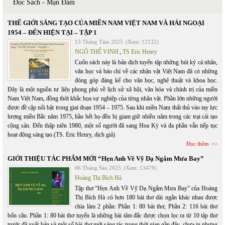
Đọc Sách - Mạn Đàm
THẾ GIỚI SÁNG TẠO CỦA MIỀN NAM VIỆT NAM VÀ HẢI NGOẠI
1954 – ĐẾN HIỆN TẠI – TẬP 1
13 Tháng Tám 2025
(Xem: 12132)
NGÔ THẾ VINH
,
TS Eric Henry
Cuốn sách này là bản dịch tuyển tập những bút ký cá nhân,
văn học và báo chí về các nhân vật Việt Nam đã có những
đóng góp đáng kể cho văn học, nghệ thuật và khoa học.
Đây là một nguồn tư liệu phong phú về lịch sử xã hội, văn hóa và chính trị của miền
Nam Việt Nam, đồng thời khắc họa sự nghiệp của từng nhân vật. Phần lớn những người
được đề cập nổi bật trong giai đoạn 1954 – 1975. Sau khi miền Nam thất thủ vào tay lực
lượng miền Bắc năm 1975, hầu hết họ đều bị giam giữ nhiều năm trong các trại cải tạo
cộng sản. Đến thập niên 1980, một số người đã sang Hoa Kỳ và đa phần vẫn tiếp tục
hoạt động sáng tạo.(TS. Eric Henry, dịch giả)
Đọc thêm
GIỚI THIỆU TÁC PHẨM MỚI “Hẹn Anh Về Vỹ Dạ Ngắm Mưa Bay”
06 Tháng Sáu 2025
(Xem: 13479)
Hoàng Thị Bích Hà
Tập thơ “Hẹn Anh Về Vỹ Dạ Ngắm Mưa Bay” của Hoàng
Thị Bích Hà có hơn 180 bài thơ dài ngắn khác nhau được
chia làm 2 phần: Phần 1: 80 bài thơ, Phần 2: 116 bài thơ
bốn câu. Phần 1: 80 bài thơ tuyển là những bài tâm đắc được chọn lọc ra từ 10 tập thơ
trước đã xuất bản và một số bài thơ mới sáng tác trong thời gian gần đây, chưa in nhưng