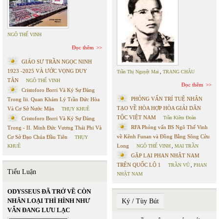
NGÔ THẾ VINH
Đọc thêm
GIÁO SƯ TRẦN NGỌC NINH
1923 -2025 VÀ ƯỚC VỌNG DUY
Trần Thị Nguyệt Mai
,
TRANG CHÂU
TÂN
NGÔ THẾ VINH
Đọc thêm
Cristoforo Borri Và Ký Sự Đàng
PHỎNG VẤN TRÍ TUỆ NHÂN
Trong Iii. Quan Khám Lý Trần Đức Hòa
TẠO VỀ HÒA HỢP HÒA GIẢI DÂN
Và Cơ Sở Nước Mặn
THỤY KHUÊ
TỘC VIỆT NAM
Trần Kiêm Đoàn
Cristoforo Borri Và Ký Sự Đàng
RFA Phỏng vấn BS Ngô Thế Vinh
Trong - II. Minh Đức Vương Thái Phi Và
về Kênh Funan và Đồng Bằng Sông Cửu
Cơ Sở Đạo Chúa Đầu Tiên
THỤY
Long
KHUÊ
NGÔ THẾ VINH
,
MAI TRẦN
GẶP LẠI PHAN NHẬT NAM
TRÊN QUỐC LỘ 1
TRẦN VŨ
,
PHAN
Tiểu Luận
NHẬT NAM
ODYSSEUS ĐÃ TRỞ VỀ CÒN
NHÂN LOẠI THÌ HÌNH NHƯ
Ký / Tùy Bút
VẪN ĐANG LƯU LẠC