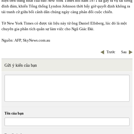
hiện trên trang nhất của báo New York Times hồi năm 1971 đã gây ra vụ tai tiếng
đình đám, khiến Tổng thống Lyndon Johnson thời bấy giờ quyết định không ra
tái tranh cử giữa bối cảnh dân chúng ngày càng phản đối cuộc chiến.
Tờ New York Times có được tài liệu này từ ông Daniel Ellsberg, lúc đó là một
chuyên gia phân tích quân sự làm việc cho Ngũ Giác Đài.
Nguồn: AFP, SkyNews.com.au
Trước
Sau
Gửi ý kiến của bạn
Tên của bạn