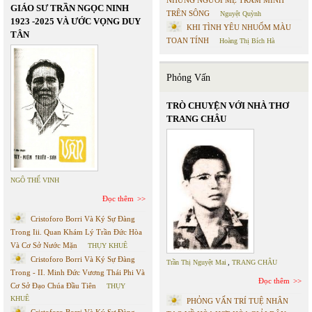
NHỮNG NGƯỜI MẸ TRẦM MÌNH
GIÁO SƯ TRẦN NGỌC NINH
TRÊN SÔNG
Nguyệt Quỳnh
1923 -2025 VÀ ƯỚC VỌNG DUY
KHI TÌNH YÊU NHUỐM MÀU
TÂN
TOAN TÍNH
Hoàng Thị Bích Hà
Phỏng Vấn
TRÒ CHUYỆN VỚI NHÀ THƠ
TRANG CHÂU
NGÔ THẾ VINH
Đọc thêm
Cristoforo Borri Và Ký Sự Đàng
Trong Iii. Quan Khám Lý Trần Đức Hòa
Và Cơ Sở Nước Mặn
THỤY KHUÊ
Cristoforo Borri Và Ký Sự Đàng
Trần Thị Nguyệt Mai
,
TRANG CHÂU
Trong - II. Minh Đức Vương Thái Phi Và
Đọc thêm
Cơ Sở Đạo Chúa Đầu Tiên
THỤY
KHUÊ
PHỎNG VẤN TRÍ TUỆ NHÂN