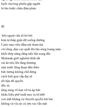
buổi chợ họp phiên gập người
lơ láo bước chân đàm phán
III.
bên ngoài cửa sổ hò hét
kim tự tháp giận dữ xuống đường
Cario mục tiêu dẫm nát tham tàn
vòi rồng ,đạn cay quất lên làn sóng loang máu
khối thép sừng sững mồi lửa xung đột
Mubarak giới nghiêm lệnh sắt
cái ăn trèo lên tầng thượng
tràn nước lũng đoạn đão điên
bức lương không chổ đứng
cách biệt giai cấp đại số
tối hậu đổ quyền
độc trị
tầng sóng vô hạn vỡ òa áp bức
khẩu hiệu phế truất mọc ra từ lưỡi
con mắt kháng cự chuyên quyền bài bác
không vá víu áo củ sờn vai vẫn mát