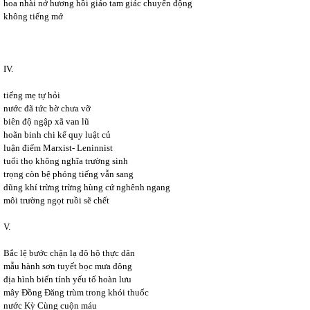
hoa nhài nở hương hồi giáo tam giác chuyển động
không tiếng mớ
IV.
tiếng mẹ tự hỏi
nước đã tức bờ chưa vỡ
biên độ ngập xã van lũ
hoãn binh chi kế quy luật củ
luận điểm Marxist- Leninnist
tuổi thọ không nghĩa trường sinh
trọng còn bệ phóng tiếng vẫn sang
dũng khí trừng trừng hùng cứ nghênh ngang
môi trường ngọt ruồi sẽ chết
V.
Bắc lệ bước chận lạ đô hộ thực dân
mẫu hành sơn tuyết bọc mưa đông
địa hình biến tính yếu tố hoàn lưu
mây Đồng Đăng trùm trong khói thuốc
nước Kỳ Cùng cuộn máu