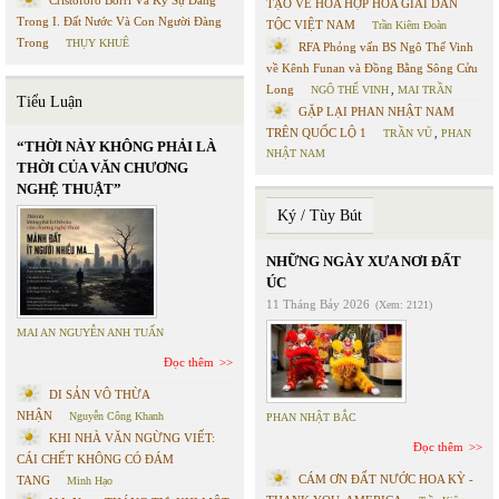
Cristoforo Borri Và Ký Sự Đàng
TẠO VỀ HÒA HỢP HÒA GIẢI DÂN
Trong I. Đất Nước Và Con Người Đàng
TỘC VIỆT NAM
Trần Kiêm Đoàn
Trong
THỤY KHUÊ
RFA Phỏng vấn BS Ngô Thế Vinh
về Kênh Funan và Đồng Bằng Sông Cửu
Long
NGÔ THẾ VINH
,
MAI TRẦN
Tiểu Luận
GẶP LẠI PHAN NHẬT NAM
TRÊN QUỐC LỘ 1
TRẦN VŨ
,
PHAN
“THỜI NÀY KHÔNG PHẢI LÀ
NHẬT NAM
THỜI CỦA VĂN CHƯƠNG
NGHỆ THUẬT”
Ký / Tùy Bút
NHỮNG NGÀY XƯA NƠI ĐẤT
ÚC
11 Tháng Bảy 2026
(Xem: 2121)
MAI AN NGUYỄN ANH TUẤN
Đọc thêm
DI SẢN VÔ THỪA
NHẬN
Nguyễn Công Khanh
PHAN NHẬT BẮC
KHI NHÀ VĂN NGỪNG VIẾT:
Đọc thêm
CÁI CHẾT KHÔNG CÓ ĐÁM
CÁM ƠN ĐẤT NƯỚC HOA KỲ -
TANG
Minh Hạo