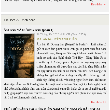
nếu bất chợt có cảm hứng thì vẫn làm thơ, đăng báo chứ không xuất bản nữa).
Đọc thêm
Tin sách & Trích đoạn
ÂM BẢN VÀ DƯƠNG BẢN (phần 1)
26 Tháng Sáu 2026
4:21 CH
(Xem: 2559)
MAI AN NGUYỄN ANH TUẤN
Âm bản & Dương bản (Négatif & Positif) – khái niệm có
gốc từ điện ảnh phim nhựa, còn gọi là phim điện ảnh hoặc
phim chiếu rạp, liên quan đến quy trình sản xuất phim có từ
buổi sơ sinh của Nghệ thuật Thứ Bảy - Nàng Tiên Út từ
cuối thế kỷ XIX (hiện phim nhựa và các loại máy quay máy
chiếu phim nhựa đã được đưa vào các Bảo tàng Điện ảnh),
cái quy trình mà nếu ai đó muốn tìm hiểu trên Google sẽ
không bao giờ có được thông tin đầy đủ… Nhưng, cuốn
sách này không đi sâu vào công nghệ Điện ảnh, chỉ mượn
khái niệm Âm bản & Dương bản như một cánh cửa ban đầu, một ký hiệu nghệ thuật
nhỏ để phác họa hành trình tinh thần của tác giả, cùng đôi ba lát cắt tự sự về nghề qua đó
hé lộ giúp người đọc đôi chút về đời sống của những người làm phim Việt qua mấy thế
hệ, ở xứ sở Lắm người nhiều ma …
Đọc thêm
THẾ GIỚI SÁNG TẠO CỦA MIỀN NAM VIỆT NAM VÀ HẢI NGOẠI