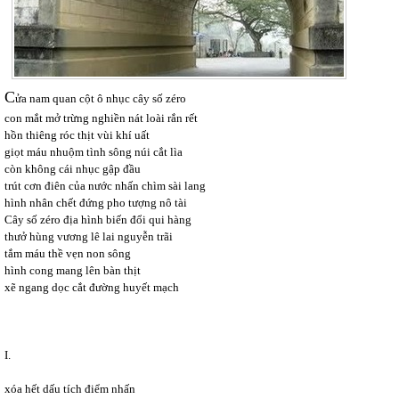
C
ửa nam quan cột ô nhục cây số zéro
con mắt mở trừng nghiền nát loài rắn rết
hồn thiêng róc thịt vùi khí uất
giọt máu nhuộm tình sông núi cắt lìa
còn không cái nhục gập đầu
trút cơn điên của nước nhấn chìm sài lang
hình nhân chết đứng pho tượng nô tài
Cây số zéro
địa hình biến đổi qui hàng
thưở hùng vương lê lai nguyễn trãi
tắm máu thề vẹn non sông
hình cong mang lên bàn thịt
xẽ ngang dọc cắt đường huyết mạch
I.
xóa hết dấu tích điểm nhấn