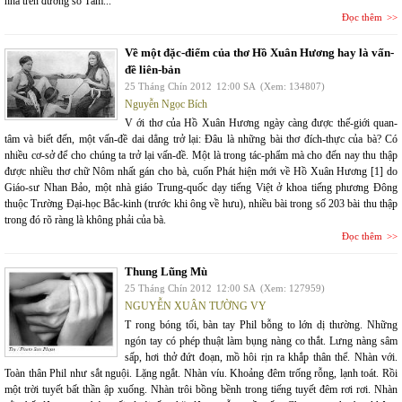
nhà trên đường số Tám...
Đọc thêm
Về một đặc-điểm của thơ Hồ Xuân Hương hay là vấn-
đề liên-bản
25 Tháng Chín 2012
12:00 SA
(Xem: 134807)
Nguyễn Ngọc Bích
V ới thơ của Hồ Xuân Hương ngày càng được thế-giới quan-
tâm và biết đến, một vấn-đề dai dẳng trở lại: Đâu là những bài thơ đích-thực của bà? Có
nhiều cơ-sở để cho chúng ta trở lại vấn-đề. Một là trong tác-phẩm mà cho đến nay thu thập
được nhiều thơ chữ Nôm nhất gán cho bà, cuốn Phát hiện mới về Hồ Xuân Hương [1] do
Giáo-sư Nhan Bảo, một nhà giáo Trung-quốc dạy tiếng Việt ở khoa tiếng phương Đông
thuộc Trường Đại-học Bắc-kinh (trước khi ông về hưu), nhiều bài trong số 203 bài thu thập
trong đó rõ ràng là không phải của bà.
Đọc thêm
Thung Lũng Mù
25 Tháng Chín 2012
12:00 SA
(Xem: 127959)
NGUYỄN XUÂN TƯỜNG VY
T rong bóng tối, bàn tay Phil bỗng to lớn dị thường. Những
ngón tay có phép thuật làm bụng nàng co thắt. Lưng nàng sâm
sấp, hơi thở đứt đoạn, mồ hôi rịn ra khắp thân thể. Nhàn với.
Toàn thân Phil như sắt nguội. Lặng ngắt. Nhàn víu. Khoảng đêm trống rỗng, lạnh toát. Rồi
một trời tuyết bất thần ập xuống. Nhàn trôi bồng bềnh trong tiếng tuyết đêm rơi rơi. Nhàn