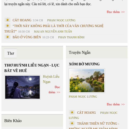
lại truyện ngắn này. Câu trả lời, có lẽ, xin dành cho mỗi bạn đọc.
Đọc thêm
CÁT HOANG
3:34 CH
PHẠM NGỌC LƯƠNG
“THỜI NÀY KHÔNG PHẢI LÀ THỜI CỦA VĂN CHƯƠNG NGHỆ
THUẬT”
10:50 CH
MAI AN NGUYỄN ANH TUẤN
BÃO Ở VÙNG BIÊN
10:23 CH
PHAN THANH BÌNH
Truyện Ngắn
Thơ
XÓM BỜ MƯƠNG
THƠ HUỲNH LIỄU NGẠN - LỤC
BÁT VỀ HUẾ
Huỳnh Liễu
Ngạn
Đọc
thêm
PHẠM NGỌC LƯƠNG
Đọc thêm
CÁT HOANG
PHẠM NGỌC
LƯƠNG
Biên Khảo
THÁNH THIÊN NỮ TƯỚNG -