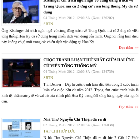
Kissinger chỉ trích ngôn ngữ vô cùng đáng trách về
Trung Quốc mà cả 2 ứng cử viên tổng thống Mỹ đã sử
dụng
04 Tháng Mười 2012
12:00 SA
(Xem: 126202)
SBTN
Ông Kissinger chỉ trích ngôn ngữ vô cùng đáng trách về Trung Quốc mà cả 2 ứng cử viên
tổng thống Hoa Kỳ đã sử dụng trong chiến dịch vận động của mình. Ông nói rằng luận điệu
này không có gì mới trong các chiến dịch vận động tại Hoa Kỳ
Đọc thêm
CUỘC TRANH LUẬN THỨ NHẤT GIỮA HAI ỨNG
CỬ VIÊN TỔNG THỐNG MỸ
04 Tháng Mười 2012
12:00 SA
(Xem: 124739)
SBTN
T in Denver – Đây là cuộc tranh luận đầu tiên trong 3 cuộc tranh
luận của cuộc bầu cử năm 2012. Trọng tâm cuộc tranh luận là
kinh tế, chăm sóc y tế và vai trò của chính phủ Hoa Kỳ trong đời sống hàng ngày của người
dân.
Đọc thêm
Nhà Thơ Nguyễn Chí Thiện đã ra đi
02 Tháng Mười 2012
12:00 SA
(Xem: 126038)
TẠP CHÍ HỢP LƯU
N hà Thơ Nguyễn Chí Thiện đã ra đi lúc 7 Giờ 17 Phút