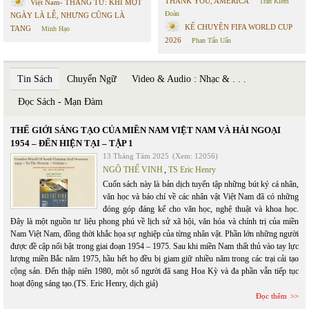
THANK YOU, AMERICA
Trần Kiêm
Việt Nam- THÁNG TƯ: KHI MỘT
Đoàn
NGÀY LÀ LỄ, NHƯNG CŨNG LÀ
KỂ CHUYỆN FIFA WORLD CUP
TANG
Minh Hạo
2026
Phan Tấn Uẩn
Tin Sách
Chuyển Ngữ
Video & Audio : Nhạc & . . .
Đọc Sách - Mạn Đàm
THẾ GIỚI SÁNG TẠO CỦA MIỀN NAM VIỆT NAM VÀ HẢI NGOẠI
1954 – ĐẾN HIỆN TẠI – TẬP 1
13 Tháng Tám 2025
(Xem: 12056)
NGÔ THẾ VINH
,
TS Eric Henry
Cuốn sách này là bản dịch tuyển tập những bút ký cá nhân,
văn học và báo chí về các nhân vật Việt Nam đã có những
đóng góp đáng kể cho văn học, nghệ thuật và khoa học.
Đây là một nguồn tư liệu phong phú về lịch sử xã hội, văn hóa và chính trị của miền
Nam Việt Nam, đồng thời khắc họa sự nghiệp của từng nhân vật. Phần lớn những người
được đề cập nổi bật trong giai đoạn 1954 – 1975. Sau khi miền Nam thất thủ vào tay lực
lượng miền Bắc năm 1975, hầu hết họ đều bị giam giữ nhiều năm trong các trại cải tạo
cộng sản. Đến thập niên 1980, một số người đã sang Hoa Kỳ và đa phần vẫn tiếp tục
hoạt động sáng tạo.(TS. Eric Henry, dịch giả)
Đọc thêm