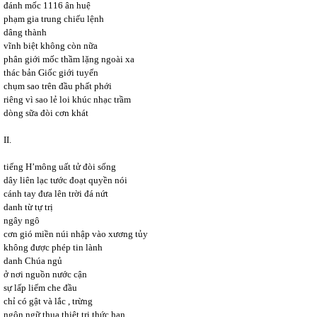
đánh mốc 1116 ân huệ
phạm gia trung chiếu lệnh
dâng thành
vĩnh biệt không còn nữa
phân giới mốc thầm lặng ngoài xa
thác bản Giốc giới tuyến
chụm sao trên đầu phất phới
riêng vì sao lẻ loi khúc nhạc trầm
dòng sữa đòi cơn khát
II.
tiếng H’mông uất tử đòi sống
dây liên lạc tước đoạt quyền nói
cánh tay đưa lên trời đá nứt
danh từ tự trị
ngây ngô
cơn gió miền núi nhập vào xương tủy
không được phép tin lành
danh Chúa ngủ
ở nơi nguồn nước cận
sự lấp liếm che đầu
chỉ có gật và lắc , trừng
ngôn ngữ thua thiệt tri thức hạn