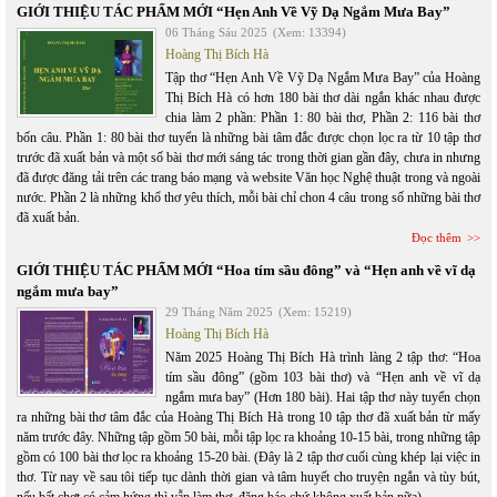
GIỚI THIỆU TÁC PHẨM MỚI “Hẹn Anh Về Vỹ Dạ Ngắm Mưa Bay”
06 Tháng Sáu 2025
(Xem: 13394)
Hoàng Thị Bích Hà
Tập thơ “Hẹn Anh Về Vỹ Dạ Ngắm Mưa Bay” của Hoàng
Thị Bích Hà có hơn 180 bài thơ dài ngắn khác nhau được
chia làm 2 phần: Phần 1: 80 bài thơ, Phần 2: 116 bài thơ
bốn câu. Phần 1: 80 bài thơ tuyển là những bài tâm đắc được chọn lọc ra từ 10 tập thơ
trước đã xuất bản và một số bài thơ mới sáng tác trong thời gian gần đây, chưa in nhưng
đã được đăng tải trên các trang báo mạng và website Văn học Nghệ thuật trong và ngoài
nước. Phần 2 là những khổ thơ yêu thích, mỗi bài chỉ chon 4 câu trong số những bài thơ
đã xuất bản.
Đọc thêm
GIỚI THIỆU TÁC PHẨM MỚI “Hoa tím sầu đông” và “Hẹn anh về vĩ dạ
ngắm mưa bay”
29 Tháng Năm 2025
(Xem: 15219)
Hoàng Thị Bích Hà
Năm 2025 Hoàng Thị Bích Hà trình làng 2 tập thơ: “Hoa
tím sầu đông” (gồm 103 bài thơ) và “Hẹn anh về vĩ dạ
ngắm mưa bay” (Hơn 180 bài). Hai tập thơ này tuyển chọn
ra những bài thơ tâm đắc của Hoàng Thị Bích Hà trong 10 tập thơ đã xuất bản từ mấy
năm trước đây. Những tập gồm 50 bài, mỗi tập lọc ra khoảng 10-15 bài, trong những tập
gồm có 100 bài thơ lọc ra khoảng 15-20 bài. (Đây là 2 tập thơ cuối cùng khép lại việc in
thơ. Từ nay về sau tôi tiếp tục dành thời gian và tâm huyết cho truyện ngắn và tùy bút,