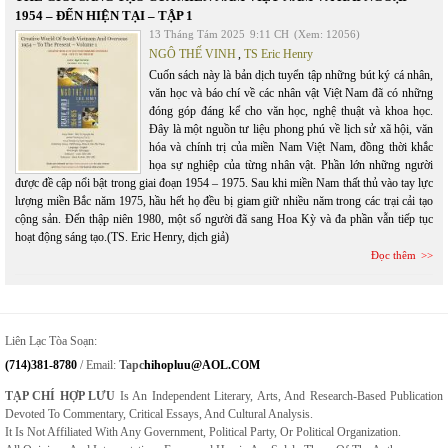
1954 – ĐẾN HIỆN TẠI – TẬP 1
13 Tháng Tám 2025
9:11 CH
(Xem: 12056)
NGÔ THẾ VINH
,
TS Eric Henry
Cuốn sách này là bản dịch tuyển tập những bút ký cá nhân,
văn học và báo chí về các nhân vật Việt Nam đã có những
đóng góp đáng kể cho văn học, nghệ thuật và khoa học.
Đây là một nguồn tư liệu phong phú về lịch sử xã hội, văn
hóa và chính trị của miền Nam Việt Nam, đồng thời khắc
họa sự nghiệp của từng nhân vật. Phần lớn những người
được đề cập nổi bật trong giai đoạn 1954 – 1975. Sau khi miền Nam thất thủ vào tay lực
lượng miền Bắc năm 1975, hầu hết họ đều bị giam giữ nhiều năm trong các trại cải tạo
cộng sản. Đến thập niên 1980, một số người đã sang Hoa Kỳ và đa phần vẫn tiếp tục
hoạt động sáng tạo.(TS. Eric Henry, dịch giả)
Đọc thêm
Liên Lạc Tòa Soạn:
(714)381-8780
/ Email:
Tapc
Hihopluu@AOL.COM
TẠP CHÍ HỢP LƯU
Is An Independent Literary, Arts, And Research-Based Publication
Devoted To Commentary, Critical Essays, And Cultural Analysis.
It Is Not Affiliated With Any Government, Political Party, Or Political Organization.