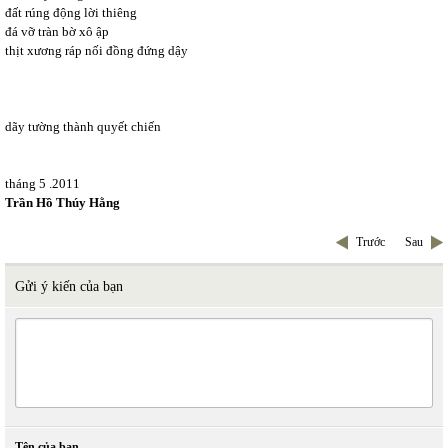
đất rúng động lời thiêng
đá vỡ tràn bờ xô ập
thịt xương ráp nối đồng đứng dậy
dãy tường thành quyết chiến
tháng 5 .2011
Trần Hồ Thúy Hằng
Trước
Sau
Gửi ý kiến của bạn
Tên của bạn