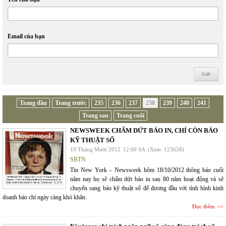
Email của bạn
Trang đầu
Trang trước
235
236
237
238
239
240
241
Trang sau
Trang cuối
NEWSWEEK CHẤM DỨT BÁO IN, CHỈ CÒN BÁO
KỸ THUẬT SỐ
19 Tháng Mười 2012
12:00 SA
(Xem: 123658)
SBTN
Tin New York – Newsweek hôm 18/10/2012 thông báo cuối
năm nay họ sẽ chấm dứt báo in sau 80 năm hoạt động và sẽ
chuyển sang báo kỹ thuật số để đương đầu với tình hình kinh
doanh báo chí ngày càng khó khăn.
Đọc thêm