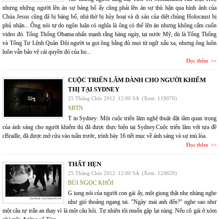
nhưng những người lên án sự báng bổ ấy cũng phải lên án sự thù hận qua hình ảnh của
Chúa Jesus cũng đã bị báng bổ, nhà thờ bị hủy hoại và di sản của diệt chủng Holocaust bị
phủ nhận... Ông nói tự do ngôn luận có nghĩa là ông có thể lên án nhưng không cấm cuốn
video đó. Tổng Thống Obama nhấn mạnh rằng hàng ngày, tại nước Mỹ, dù là Tổng Thống
và Tổng Tư Lệnh Quân Đội người ta gọi ông bằng đủ mọi từ ngữ xấu xa, nhưng ông luôn
luôn vẫn bảo vệ cái quyền đó của họ...
Đọc thêm
CUỘC TRIỂN LÃM DÀNH CHO NGƯỜI KHIẾM
THỊ TẠI SYDNEY
25 Tháng Chín 2012
12:00 SA
(Xem: 119070)
SBTN
T in Sydney: Một cuộc triển lãm nghệ thuật đặt tầm quan trọng
của ánh sáng cho người khiếm thị đã được thực hiện tại Sydney.Cuộc triển lãm với tựa đề
cBraille, đã được mở cửa vào tuần trước, trình bày 16 tiết mục về ánh sáng và sự mù lòa.
Đọc thêm
THẤT HẸN
25 Tháng Chín 2012
12:00 SA
(Xem: 124659)
BÙI NGỌC KHÔI
G iọng nói của người con gái ấy, một giọng thật nhẹ nhàng nghe
như gió thoảng ngang tai. "Ngày mai anh đến?" nghe sao như
một câu tự trấn an thay vì là một câu hỏi. Tự nhiên tôi muốn gặp lại nàng. Nếu cô gái ở xóm