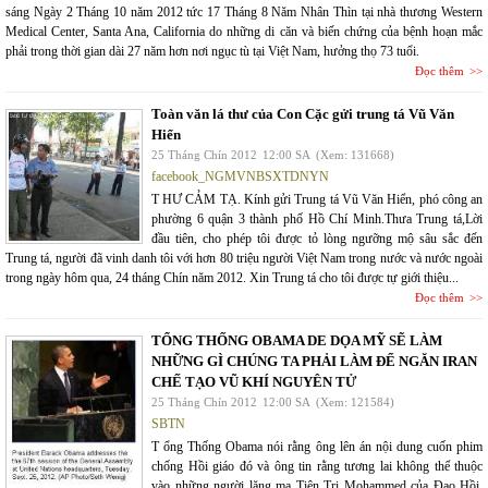
sáng Ngày 2 Tháng 10 năm 2012 tức 17 Tháng 8 Năm Nhân Thìn tại nhà thương Western
Medical Center, Santa Ana, California do những di căn và biến chứng của bệnh hoạn mắc
phải trong thời gian dài 27 năm hơn nơi ngục tù tại Việt Nam, hưởng thọ 73 tuổi.
Đọc thêm
Toàn văn lá thư của Con Cặc gửi trung tá Vũ Văn
Hiển
25 Tháng Chín 2012
12:00 SA
(Xem: 131668)
facebook_NGMVNBSXTDNYN
T HƯ CẢM TẠ. Kính gửi Trung tá Vũ Văn Hiển, phó công an
phường 6 quận 3 thành phố Hồ Chí Minh.Thưa Trung tá,Lời
đầu tiên, cho phép tôi được tỏ lòng ngưỡng mộ sâu sắc đến
Trung tá, người đã vinh danh tôi với hơn 80 triệu người Việt Nam trong nước và nước ngoài
trong ngày hôm qua, 24 tháng Chín năm 2012. Xin Trung tá cho tôi được tự giới thiệu...
Đọc thêm
TỔNG THỐNG OBAMA DE DỌA MỸ SẼ LÀM
NHỮNG GÌ CHÚNG TA PHẢI LÀM ĐỂ NGĂN IRAN
CHẾ TẠO VŨ KHÍ NGUYÊN TỬ
25 Tháng Chín 2012
12:00 SA
(Xem: 121584)
SBTN
T ổng Thống Obama nói rằng ông lên án nội dung cuốn phim
chống Hồi giáo đó và ông tin rằng tương lai không thể thuộc
vào những người lăng mạ Tiên Tri Mohammed của Đạo Hồi,