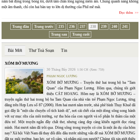
nằm bất động trong bóng tối, dưới tấm chăn lông ngỗng mềm ấm. Chung quanh nàng không
một âm thanh, chỉ còn hai bàn tay to lớn dị thường của Phil mê mải.
Đọc thêm
Trang đầu
Trang trước
235
236
237
238
239
240
241
Trang sau
Trang cuối
Bài Mới
Thư Toà Soạn
Tin
XÓM BỜ MƯƠNG
30 Tháng Bảy 2026
1:56 CH
(Xem: 759)
PHẠM NGỌC LƯƠNG
XÓM BỜ MƯƠNG – Truyện thứ hai trong bộ ba "Tam
Quan" của Phạm Ngọc Lương. Hôm qua, chúng tôi giới
thiệu CÁT HOANG. Hôm nay là XÓM BỜ MƯƠNG –
truyện ngắn thứ hai trong bộ ba Tam Quan của nhà văn trẻ Phạm Ngọc Lương, từng
đăng trên Hợp Lưu số 87 (2006). Hơn hai mươi năm trước, nhà phê bình Thụy Khuê đã
gọi đây là "một câu chuyện cổ tích kinh dị", nơi cái chết của một dòng sông song hành
với sự mục rữa của môi trường, sự tha hóa của con người và số phận bi thảm của một
đứa trẻ. Một truyện ngắn đầy chất thơ, nhưng càng đẹp càng khiến người đọc rùng
mình. Hai mươi năm đã trôi qua. Dòng sông trong truyện có còn là một ẩn dụ của hôm
nay? Xã hội Việt Nam đã thay đổi đến đâu trước những vấn đề mà XÓM BỜ MƯƠNG
đặt ra: môi trường, bạo lực, sự vô cảm, và phẩm giá con người? Chúng tôi xin giới thiệu