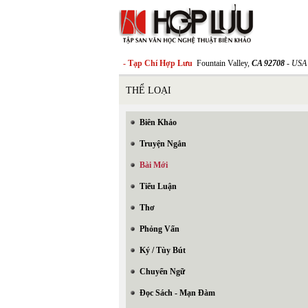
- Tạp Chí Hợp Lưu
Fountain Valley,
CA 92708
- USA
THỂ LOẠI
Biên Khảo
Truyện Ngắn
Bài Mới
Tiểu Luận
Thơ
Phỏng Vấn
Ký / Tùy Bút
Chuyển Ngữ
Đọc Sách - Mạn Đàm