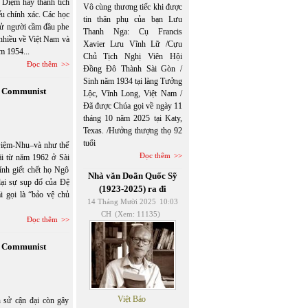
 Diệm hay thành tích
Vô cùng thương tiếc khi được
u chính xác. Các học
tin thân phụ của bạn Lưu
 sử người cầm đầu phe
Thanh Nga: Cụ Francis
 nhiều về Việt Nam và
Xavier Lưu Vĩnh Lữ /Cựu
m 1954...
Chủ Tịch Nghị Viên Hội
Đọc thêm
Đồng Đô Thành Sài Gòn /
Sinh năm 1934 tại làng Tưởng
 Communist
Lộc, Vĩnh Long, Việt Nam /
Đã được Chúa gọi về ngày 11
tháng 10 năm 2025 tại Katy,
Texas. /Hưởng thượng thọ 92
tuổi
 Diệm-Nhu–và như thế
Đọc thêm
ãi từ năm 1962 ở Sài
nh giết chết họ Ngô
Nhà văn Doãn Quốc Sỹ
ại sự sụp đổ của Đệ
(1923-2025) ra đi
 gọi là “bảo vệ chủ
14 Tháng Mười 2025
10:03
CH
(Xem: 11135)
Đọc thêm
 Communist
Việt Báo
h sử cận đại còn gây