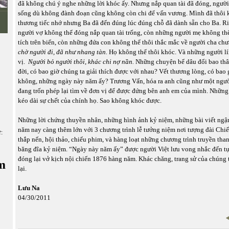
đã không chú ý nghe những lời khóc ấy. Nhưng nắp quan tài đã đóng, người
sống dù không đành đoạn cũng không còn chi để vấn vương. Mình đã thôi k
thương tiếc nhớ nhưng Ba đã đến đúng lúc đúng chỗ đã dành sẵn cho Ba. R
người vợ không thể đóng nắp quan tài trống, còn những người mẹ không thể
tích trên biển, còn những đứa con không thể thôi thắc mắc về người cha chư
chờ người đi, đã như nhang tàn.
Họ không thể thôi khóc. Và những người lí
vị.
Người bỏ người thôi, khác chi nợ nần.
Những chuyện bể dâu đổi bao thâ
đời, có bao giờ chúng ta giải thích được với nhau? Vết thương lòng, có bao
không, những ngày này năm ấy? Trương Vấn, hóa ra anh cũng như một người
đang trốn phép lại tìm về đơn vị để được đứng bên anh em của mình. Nhữn
kéo dài sự chết của chính họ. Sao không khóc được.
Những lời chứng thuyền nhân, những hình ảnh kỷ niệm, những bài viết ng
năm nay càng thêm lớn với 3 chương trình lễ tưởng niệm nơi tượng đài Chiế
ữ:
thắp nến, hội thảo, chiếu phim, và hàng loạt những chương trình truyền than
băng đĩa kỷ niệm. “Ngày này năm ấy” được người Việt lưu vong nhắc đến 
đóng lại vở kịch nội chiến 1876 hàng năm. Khác chăng, trang sử của chúng 
m
lại.
Lưu Na
04/30/2011