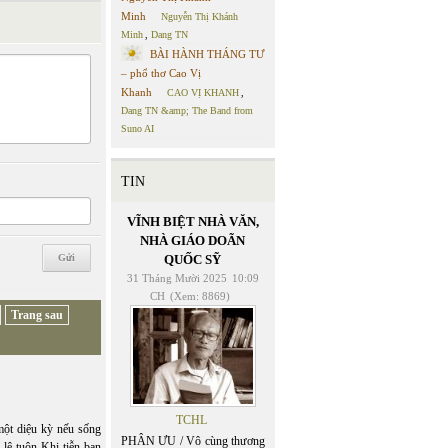
Minh
Nguyễn Thị Khánh
Minh
,
Dang TN
BÀI HÀNH THÁNG TƯ
– phổ thơ Cao Vị
Khanh
CAO VỊ KHANH
,
Dang TN &amp; The Band from
Suno AI
TIN
VĨNH BIỆT NHÀ VĂN,
NHÀ GIÁO DOÃN
QUỐC SỸ
31 Tháng Mười 2025
10:09
CH
(Xem: 8869)
Trang sau
TCHL
một diệu kỳ nếu sống
PHÂN ƯU / Vô cùng thương
lệ tuôn Khi tiễn bạn