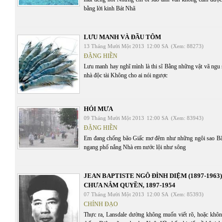
bằng lời kinh Bát Nhã
LƯU MANH VÀ ĐẦU TÔM
13 Tháng Mười Một 2013
12:00 SA
(Xem: 88273)
ĐẶNG HIỀN
Lưu manh hay nghĩ mình là thi sĩ Bằng những vật vã ngu 
nhà độc tài Không cho ai nói ngược
HỎI MƯA
09 Tháng Mười Một 2013
12:00 SA
(Xem: 83943)
ĐẶNG HIỀN
Em đang chống bão Giấc mơ đêm như những ngôi sao Bă
ngang phố nắng Nhà em nước lội như sông
JEAN BAPTISTE NGÔ ĐÌNH DIỆM (1897-1963)
CHƯA NẮM QUYỀN, 1897-1954
07 Tháng Mười Một 2013
12:00 SA
(Xem: 85393)
CHÍNH ĐẠO
Thực ra, Lansdale dường không muốn viết rõ, hoặc khôn