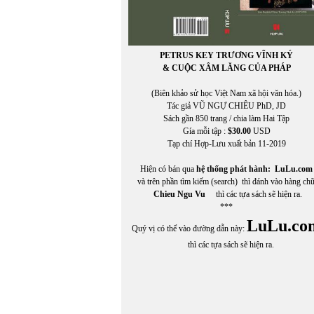
PETRUS KEY TRƯƠNG VĨNH KÝ
& CUỘC XÂM LĂNG CỦA PHÁP
(Biên khảo sử học Việt Nam xã hội văn hóa.)
Tác giả VŨ NGỰ CHIÊU PhD, JD
Sách gần 850 trang / chia làm Hai Tập
Gía mỗi tập :
$30.00
USD
Tạp chí Hợp-Lưu xuất bản 11-2019
Hiện có bán qua
hệ thống phát hành:
LuLu.com
và trên phần tìm kiếm (search) thì đánh vào hàng ch
Chieu Ngu Vu
thì các tựa sách sẽ hiện ra.
***
LuLu.co
Quý vị có thể vào đường dẫn này:
thì các tựa sách sẽ hiện ra.