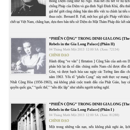
thống Diệm cũng như họ Ngô. Hầu hết chi tiết về hộ tịch
chống Pháp của Diệm và gia đình Ngô Đình Khả, đều thiế
giả thế giới cũng chẳng bận tâm đến việc tu chỉnh lại tiểu
thua cuộc. Bernard B. Fall, một học giả gốc Pháp viết khá
chết tại Việt Nam, chẳng hạn, dựa theo bản tiểu sử Diệm do Mật Thám Pháp đúc kết nă
“PHIẾN CỘNG” TRONG DINH GIA LONG [The
Rebels in the Gia Long Palace] (Phần II)
04 Tháng Mười Một 2013
12:00 SA
(Xem: 72134)
CHÍNH ĐẠO
Hành động “ve vãn” [ flirtation ] Cộng Sản của anh em
phản bội lại đa số dân chúng miền Nam–chỉ được đồn đ
Gòn, và được bạch hóa sau ngày các Tướng làm đảo chí
năm 1963. Yếu tố “phiến Cọng” này mới thực sự mang l
Nhất Cộng Hòa (1956-1963), mà không phải cuộc tranh đấu của Phật Giáo, hay cái
quyền quốc gia,” “quốc thể,” “nền độc lập” như nhiều người tưởng nghĩ.
“PHIẾN CỘNG” TRONG DINH GIA LONG [The
Rebels in the Gia Long Palace] (Phần I )
04 Tháng Mười Một 2013
12:00 SA
(Xem: 81288)
CHÍNH ĐẠO
Một trong những vấn nạn, nếu không phải nghi án, lịc