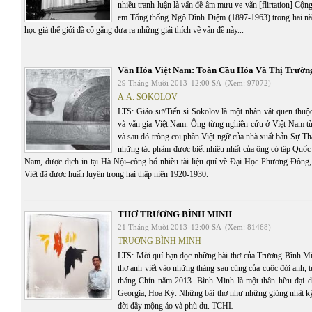
nhiều tranh luận là vấn đề âm mưu ve vãn [flirtation] Cộ
em Tổng thống Ngô Đình Diệm (1897-1963) trong hai n
học giả thế giới đã cố gắng đưa ra những giải thích về vấn đề này...
Văn Hóa Việt Nam: Toàn Cầu Hóa Và Thị Trườn
29 Tháng Mười 2013
12:00 SA
(Xem: 97072)
A.A. SOKOLOV
LTS: Giáo sư/Tiến sĩ Sokolov là một nhân vật quen thuộc
và văn gia Việt Nam. Ông từng nghiên cứu ở Việt Nam từ
và sau đó trông coi phần Việt ngữ của nhà xuất bản Sự Th
những tác phẩm được biết nhiều nhất của ông có tập Quốc
Nam, được dịch in tại Hà Nội–công bố nhiều tài liệu quí về Đại Học Phương Đông,
Việt đã được huấn luyện trong hai thập niên 1920-1930.
THƠ TRƯƠNG BÌNH MINH
21 Tháng Mười 2013
12:00 SA
(Xem: 81468)
TRƯƠNG BÌNH MINH
LTS: Mời quí bạn đọc những bài thơ của Trương Bình Mi
thơ anh viết vào những tháng sau cùng của cuộc đời anh, 
tháng Chín năm 2013. Bình Minh là một thân hữu đại d
Georgia, Hoa Kỳ. Những bài thơ như những giòng nhật ký 
đời đầy mộng ảo và phù du. TCHL