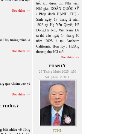
tiếc khi được tin: Nhà văn,
Nhà giáo DOÃN QUỐC SỸ
Đọc thêm
/ Pháp danh HẠNH TUỆ /
Sinh ngày 17 tháng 2 năm
1923 tại Hạ Yên Quyết, Hà
Đông,Hà Nội, Việt Nam. Đã
tạ thế vào ngày 14 tháng 10
si Hay tưởng mình là
năm 2025 / tại Anaheim
California, Hoa Kỳ / Hưởng
Đọc thêm
thượng thọ 103 tuổi
Đọc thêm
PHÂN ƯU
25 Tháng Mười 2025
1:53
SA
(Xem: 8183)
ng qua chiêm bao về
Đọc thêm
: THỜI KỲ
g biết nhiều về Tổng
TCHL