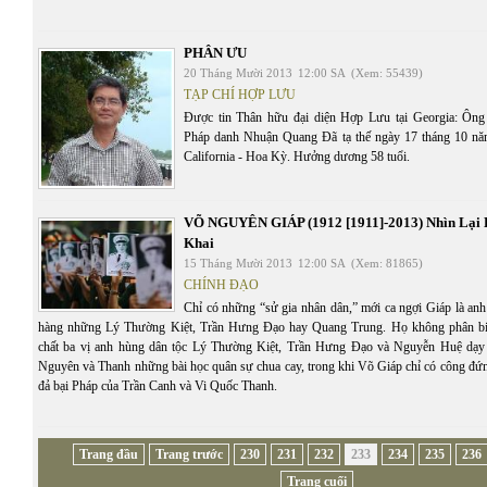
PHÂN ƯU
20 Tháng Mười 2013
12:00 SA
(Xem: 55439)
TẠP CHÍ HỢP LƯU
Được tin Thân hữu đại diện Hợp Lưu tại Georgia: Ôn
Pháp danh Nhuận Quang Đã tạ thế ngày 17 tháng 10 năm
California - Hoa Kỳ. Hưởng dương 58 tuổi.
VÕ NGUYÊN GIÁP (1912 [1911]-2013) Nhìn Lại 
Khai
15 Tháng Mười 2013
12:00 SA
(Xem: 81865)
CHÍNH ĐẠO
Chỉ có những “sử gia nhân dân,” mới ca ngợi Giáp là anh
hàng những Lý Thường Kiệt, Trần Hưng Đạo hay Quang Trung. Họ không phân biệt
chất ba vị anh hùng dân tộc Lý Thường Kiệt, Trần Hưng Đạo và Nguyễn Huệ dạy
Nguyên và Thanh những bài học quân sự chua cay, trong khi Võ Giáp chỉ có công đứn
đả bại Pháp của Trần Canh và Vi Quốc Thanh.
Trang đầu
Trang trước
230
231
232
233
234
235
236
Trang cuối