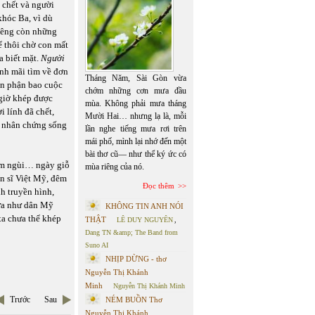
 chết và người
hóc Ba, vì dù
iêng còn những
 thôi chờ con mất
a biết mặt.
Người
nh mãi tìm về đơn
Tháng Năm, Sài Gòn vừa
n phận bao cuộc
chớm những cơn mưa đầu
 giờ khép được
mùa. Không phải mưa tháng
 lính đã chết,
Mười Hai… nhưng lạ là, mỗi
g nhân chứng sống
lần nghe tiếng mưa rơi trên
mái phố, mình lại nhớ đến một
bài thơ cũ— như thể ký ức có
ậm ngùi… ngày giỗ
mùa riêng của nó.
n sĩ Việt Mỹ, đêm
Đọc thêm
h truyền hình,
tựa như dân Mỹ
KHÔNG TIN ANH NÓI
ta chưa thể khép
THẬT
LÊ DUY NGUYÊN
,
Dang TN &amp; The Band from
Suno AI
NHỊP DỪNG - thơ
Nguyễn Thị Khánh
Minh
Nguyễn Thị Khánh Minh
Trước
Sau
NÉM BUỒN Thơ
Nguyễn Thị Khánh