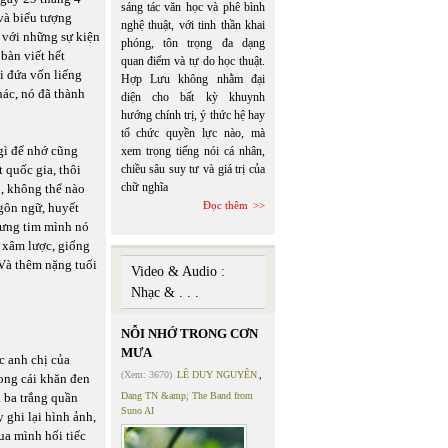
sáng tác văn học và phê bình
và biểu tượng
nghệ thuật, với tinh thần khai
với những sự kiện
phóng, tôn trọng đa dạng
bàn viết hết
quan điểm và tự do học thuật.
i đứa vốn liếng
Hợp Lưu không nhằm đại
ác, nó đã thành
diện cho bất kỳ khuynh
hướng chính trị, ý thức hệ hay
tổ chức quyền lực nào, mà
gì để nhớ cũng
xem trọng tiếng nói cá nhân,
 quốc gia, thôi
chiều sâu suy tư và giá trị của
chữ nghĩa
n, không thể nào
Đọc thêm
gôn ngữ, huyết
hưng tim mình nó
 xâm lược, giống
 Và thêm nặng tuổi
Video & Audio :
Nhạc & . . .
NỖI NHỚ TRONG CƠN
MƯA
c anh chị của
(Xem: 3670)
LÊ DUY NGUYÊN
,
rong cái khăn đen
 ba trắng quần
Dang TN &amp; The Band from
Suno AI
 ghi lại hình ảnh,
ua mình hối tiếc