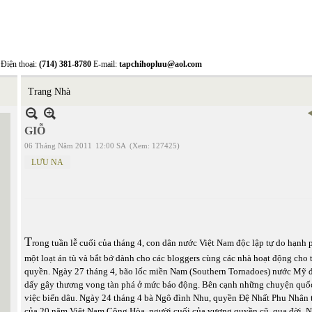
Điện thoại:
(714) 381-8780
E-mail:
tapchihopluu@aol.com
Trang Nhà
GIỖ
06 Tháng Năm 2011
12:00 SA
(Xem: 127425)
LƯU NA
T
rong tuần lễ cuối của tháng 4, con dân nước Việt Nam độc lập tự do hạnh
một loạt án tù và bắt bớ dành cho các bloggers cùng các nhà hoạt động cho 
quyền. Ngày 27 tháng 4, bão lốc miền Nam (Southern Tornadoes) nước Mỹ 
dấy gây thương vong tàn phá ở mức báo động. Bên cạnh những chuyện quốc 
việc biển dâu. Ngày 24 tháng 4 bà Ngô đình Nhu, quyền Đệ Nhất Phu Nhân tr
của 20 năm Việt Nam Cộng Hòa, người cuối của vương quyền cũ, qua đời. N