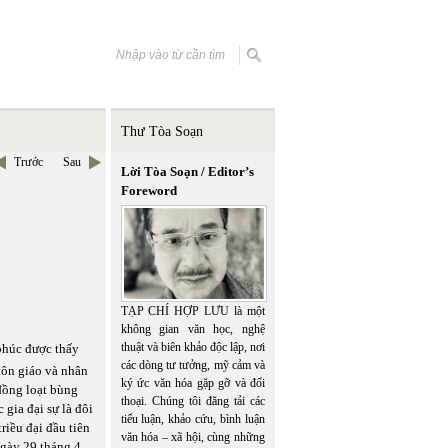
Thư Tòa Soạn
Trước
Sau
Lời Tòa Soạn / Editor’s
Foreword
TẠP CHÍ HỢP LƯU là một
không gian văn học, nghệ
thuật và biên khảo độc lập, nơi
 phúc được thấy
các dòng tư tưởng, mỹ cảm và
tôn giáo và nhân
ký ức văn hóa gặp gỡ và đối
đồng loạt bùng
thoại. Chúng tôi đăng tải các
gia đại sự là đôi
tiểu luận, khảo cứu, bình luận
iều đại đầu tiên
văn hóa – xã hội, cùng những
gày 29 tháng 4