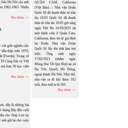
ng Sản Hà Nội của anh
QUẬN CAM, California
ăm 1962-1963. Nhiều
(Việt Báo) -- Nhà văn Doãn
Quốc Sỹ đã thanh thản từ trần
Đọc thêm
lúc 10:05 Quốc Sỹ đã thanh
thản từ trần lúc 10:05 giờ sáng
ngày Thứ Ba 14/10/2025 tại
g
một bệnh viện ở Quận Cam,
California, theo tin từ gia đình
họ Doãn. Nhà văn Doãn
 với giới nghiên cứu
Quốc Sỹ lấy tên thật làm bút
 đầu thập niên 1970,
hiệu. Ông sinh ngày
ật [Pravda]. Trong số
17/02/1923 (nhằm ngày
 Tế Cộng Sản và Việt
Mùng Hai Tết Quí Hợi) tại xã
 nơi hơn 50 học viên
Hạ Yên Quyết, Hà Đông,
ngoại thành Hà Nội. Như thế,
Đọc thêm
nhà văn ra đi khi được 102
tuổi, theo tuổi ta là 103.
Đọc thêm
nh, đây là những bài
từ tháng Bảy đến cuối
iện cho Hợp Lưu tại
anh gởi lại cho cuộc