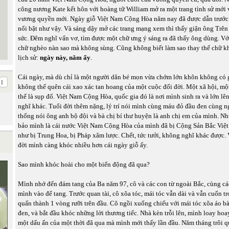
công nương Kate kết hôn với hoàng tữ William mở ra một trang tình sử mới 
vương quyền mới. Ngày giỗ Việt Nam Cộng Hòa năm nay đã được dẫn trước 
nổi bật như vậy. Và sáng dậy mở các trang mạng xem thì thấy giận ông Trên 
sức. Đêm nghĩ vẩn vơ, tìm được một chữ ưng ý sáng ra đã thấy ông dùng. Vớ
chữ nghèo nàn sao mà không sùng. Cũng không biết làm sao thay thế chữ kh
lịch sử:
ngày này, năm ấy
.
Cái ngày, mà dù chỉ là một người dân bé mọn vừa chớm lớn khôn không có 
không thể quên cái xao xác tan hoang của một cuộc đổi đời. Một xã hội, một
thế là sụp đổ. Việt Nam Cộng Hòa, quốc gia đó là nơi mình sinh ra và lớn lê
nghĩ khác. Tuổi đời thêm nặng, lý trí nói mình cùng máu đỏ đầu đen cùng n
thống nói ông anh bộ đội và bà chị bí thư huyện là anh chị em của mình. N
bảo mình là cái nước Việt Nam Cộng Hòa của mình đã bị Cộng Sản Bắc Việt
như bị Trung Hoa, bị Pháp xâm lược. Chết, tức tưởi, không nghĩ khác được.
đời mình càng khóc nhiều hơn cái ngày giỗ ấy.
Sao mình khóc hoài cho một biến động đã qua?
Mình nhớ đến đám tang của Ba năm 97, cô và các con từ ngoài Bắc, cùng cá
mình vào để tang. Trước quan tài, cô xõa tóc, mái tóc vẫn dài và vẫn cuốn t
quấn thành 1 vòng rưỡi trên đầu. Cô ngồi xuống chiếu với mái tóc xõa áo bà
đen, và bắt đầu khóc những lời thương tiếc. Nhà kèn trỗi lên, mình loay hoay
một dấu ấn của một thời đã qua mà mình mới thấy lần đầu. Năm tháng trôi q