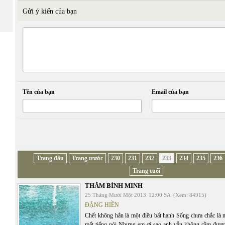
Gửi ý kiến của bạn
Tên của bạn
Email của bạn
Trang đầu
Trang trước
230
231
232
233
234
235
236
Trang cuối
THĂM BÌNH MINH
25 Tháng Mười Một 2013
12:00 SA
(Xem: 84915)
ĐẶNG HIỀN
Chết không hẳn là một điều bất hạnh Sống chưa chắc là 
mất tiếng nói Nhưng em ơi sao anh vẫn không cầm được 