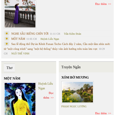
Đọc thêm
NGHE SẦU RIÊNG CHÍN TỚI
11:11 CH
Trần Kiêm Đoàn
MỘT NĂM
11:05 CH
Huỳnh Liễu Ngạn
Sau lễ động thổ Dự án Kênh Funan Techo Cách đây 2 năm, Cần một tầm nhìn mới:
từ "một công trình" sang "một hệ thống" thủy văn ảnh hưởng trên toàn lưu vực
10:29
CH
NGÔ THẾ VINH
Truyện Ngắn
Thơ
XÓM BỜ MƯƠNG
MỘT NĂM
Huỳnh Liễu
Ngạn
Đọc
thêm
PHẠM NGỌC LƯƠNG
Đọc thêm