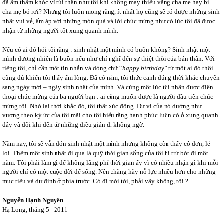
đã âm thầm khóc vì tủi thân như tôi khi không may thiếu vắng cha mẹ hay bị
cha mẹ bỏ rơi? Nhưng tôi luôn mong rằng, ít nhất họ cũng sẽ có được những sinh
nhật vui vẻ, ấm áp với những món quà và lời chúc mừng như có lúc tôi đã được
nhận từ những người tốt xung quanh mình.
Nếu có ai đó hỏi tôi rằng : sinh nhật một mình có buồn không? Sinh nhật một
mình đương nhiên là buồn nếu như chỉ nghĩ đến sự thiệt thòi của bản thân. Với
riêng tôi, chỉ cần một tin nhắn và dòng chữ “
happy birthday
” từ một ai đó thôi
cũng đủ khiến tôi thấy ấm lòng. Đã có năm, tôi thức canh đúng thời khác chuyển
sang ngày mới – ngày sinh nhật của mình. Và cùng một lúc tôi nhận được điện
thoại chúc mừng của ba người bạn : ai cũng muốn được là người đầu tiên chúc
mừng tôi. Nhớ lại thời khắc đó, tôi thật xúc động. Dư vị của nó dường như
vương theo ký ức của tôi mãi cho tôi hiểu rằng hạnh phúc luôn có ở xung quanh
đây và đôi khi đến từ những điều giản dị không ngờ.
Năm nay, tôi sẽ vẫn đón sinh nhật một mình nhưng không còn thấy cô đơn, lẻ
loi. Thêm một sinh nhật đi qua là quỹ thời gian sống của tôi bị trừ bớt đi một
năm. Tôi phải làm gì để không lãng phí thời gian ấy vì có nhiều nhặn gì khi mỗi
người chỉ có một cuộc đời để sống. Nên chăng hãy nỗ lực nhiều hơn cho những
mục tiêu và dự định ở phía trước. Có đi mới tới, phải vậy không, tôi ?
Nguyễn Hạnh Nguyên
Hạ Long, tháng 5 - 2011