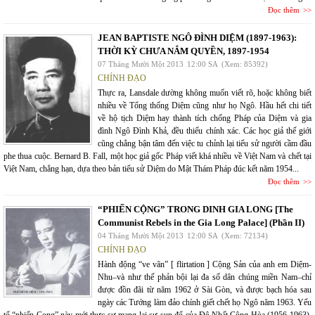
Đọc thêm
JEAN BAPTISTE NGÔ ĐÌNH DIỆM (1897-1963):
THỜI KỲ CHƯA NẮM QUYỀN, 1897-1954
07 Tháng Mười Một 2013
12:00 SA
(Xem: 85392)
CHÍNH ĐẠO
Thực ra, Lansdale dường không muốn viết rõ, hoặc không biết
nhiều về Tổng thống Diệm cũng như họ Ngô. Hầu hết chi tiết
về hộ tịch Diệm hay thành tích chống Pháp của Diệm và gia
đình Ngô Đình Khả, đều thiếu chính xác. Các học giả thế giới
cũng chẳng bận tâm đến việc tu chỉnh lại tiểu sử người cầm đầu
phe thua cuộc. Bernard B. Fall, một học giả gốc Pháp viết khá nhiều về Việt Nam và chết tại
Việt Nam, chẳng hạn, dựa theo bản tiểu sử Diệm do Mật Thám Pháp đúc kết năm 1954...
Đọc thêm
“PHIẾN CỘNG” TRONG DINH GIA LONG [The
Communist Rebels in the Gia Long Palace] (Phần II)
04 Tháng Mười Một 2013
12:00 SA
(Xem: 72134)
CHÍNH ĐẠO
Hành động “ve vãn” [ flirtation ] Cộng Sản của anh em Diệm-
Nhu–và như thế phản bội lại đa số dân chúng miền Nam–chỉ
được đồn đãi từ năm 1962 ở Sài Gòn, và được bạch hóa sau
ngày các Tướng làm đảo chính giết chết họ Ngô năm 1963. Yếu