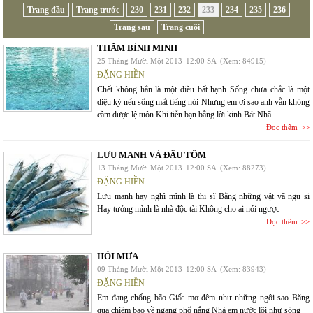
Trang đầu
Trang trước
230
231
232
233
234
235
236
Trang sau
Trang cuối
THĂM BÌNH MINH
25 Tháng Mười Một 2013
12:00 SA
(Xem: 84915)
ĐẶNG HIỀN
Chết không hẳn là một điều bất hạnh Sống chưa chắc là một
diệu kỳ nếu sống mất tiếng nói Nhưng em ơi sao anh vẫn không
cầm được lệ tuôn Khi tiễn bạn bằng lời kinh Bát Nhã
Đọc thêm
LƯU MANH VÀ ĐẦU TÔM
13 Tháng Mười Một 2013
12:00 SA
(Xem: 88273)
ĐẶNG HIỀN
Lưu manh hay nghĩ mình là thi sĩ Bằng những vật vã ngu si
Hay tưởng mình là nhà độc tài Không cho ai nói ngược
Đọc thêm
HỎI MƯA
09 Tháng Mười Một 2013
12:00 SA
(Xem: 83943)
ĐẶNG HIỀN
Em đang chống bão Giấc mơ đêm như những ngôi sao Băng
qua chiêm bao về ngang phố nắng Nhà em nước lội như sông