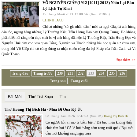
VÕ NGUYÊN GIÁP (1912 [1911]-2013) Nhìn Lại Bản
Lý Lịch Tự Khai
15 Tháng Mười 2013
12:00 SA
(Xem: 81865)
CHÍNH ĐẠO
Chỉ có những “sử gia nhân dân,” mới ca ngợi Giáp là anh hùng
dân tộc, ngang hàng những Lý Thường Kiệt, Trần Hưng Đạo hay Quang Trung. Họ không
phân biệt nổi rằng trên thực chất ba vị anh hùng dân tộc Lý Thường Kiệt, Trần Hưng Đạo và
Nguyễn Huệ dạy cho vua quan Tống, Nguyên và Thanh những bài học quân sự chua cay,
trong khi Võ Giáp chỉ có công đứng ra nhận chiến công đả bại Pháp của Trần Canh và Vi
Quốc Thanh.
Đọc thêm
Trang đầu
Trang trước
230
231
232
233
234
235
236
Trang sau
Trang cuối
Bài Mới
Thư Toà Soạn
Tin
Thơ Hoàng Thị Bích Hà - Mùa Đi Qua Ký Ức
08 Tháng Tám 2026
12:47 SA
(Xem: 81)
Hoàng Thị Bích Hà
Có người hỏi vì sao ta biền biệt / Đã bao mùa không thấy
chút tăm hơi / Có lẽ bởi tháng năm rong ruỗi quá / Bụi mờ
dần một khoảng sáng ngày xưa