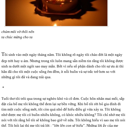
chúm môi vờ thổi nến
ta chúc mừng cho ta
T
ôi sinh vào một ngày tháng năm. Tôi không rõ ngày tôi chào đời là một ngày
đẹp trời hay u ám. Nhưng trong tôi luôn mang sẵn niềm tin rằng tôi không được
sinh ra dưới một ngôi sao may mắn. Bởi vì nếu số phận dành cho tôi sự ưu ái thì
hẳn đã cho tôi một cuộc sống êm đềm, ít nỗi buồn và sự trắc trở hơn so với
những gì tôi đã và đang trải qua.
*
Tuổi thơ tôi trôi qua trong sự nghèo khó và cô đơn. Cuộc hôn nhân mai mối, sắp
đặt của bố mẹ tôi không thể đem lại sự bền vững. Khi bố tôi rời bỏ gia đình đi
tìm một cuộc sống mới, tôi còn quá nhỏ để hiểu điều gì vừa xảy ra. Tôi không
nhớ được mẹ tôi có buồn nhiều không, có khóc nhiều không? Tôi chỉ nhớ mẹ tôi
nói với tôi rằng bố tôi sẽ không bao giờ về nữa. Tôi không hiểu vì sao mẹ tôi nói
thế. Tôi hỏi lại thì mẹ tôi trả lời : “
lớn lên con sẽ hiểu
”. Những lời ấy của mẹ