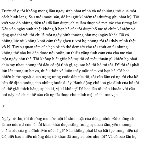
Trước đây, tôi không mong lắm ngày sinh nhật mình và nó thường trôi qua một
cách bình lặng. Sau tuổi mười sáu, để lưu giữ kỉ niệm tôi thường ghi nhật ký. Tôi
viết vào đó những điều tôi đã làm được, chưa làm được và mơ ước cho tương lai.
Nếu vào ngày sinh nhật không ít bạn bè của tôi được bố mẹ tổ chức kỉ niệm và
tặng quà thì với tôi chỉ là một ngày bình thường như mọi ngày khác. Đã có
những lúc tôi không khỏi cảm thấy ghen tị với họ nhưng rồi tôi thấy mình thật
vô lý. Tuy sự quan tâm của bạn bè có thể đem tới cho tôi chút an ủi nhưng
không thể nào bù đắp được nỗi buồn, sự thiếu vắng tình cảm của cha mẹ vào
một ngày như thế. Tôi không biết giữa bố mẹ tôi có mâu thuẫn gì khiến họ phải
chia tay nhau nhưng tôi đâu có tội tình gì, tại sao bố tôi bỏ rơi tôi. Để rồi tôi phải
lớn lên trong sự bơ vơ, thiếu thốn và luôn thấy mặc cảm với bạn bè. Có bao
nhiêu bước ngoặt quan trọng trong cuộc đời của tôi, tôi cần lắm có người cha kề
bên để định hướng cho những bước đi ấy. Hành động chối bỏ gia đình của bố tôi
có thể giải thích bằng sự ích kỉ, vị kỉ không? Đã bao lần tôi băn khoăn với câu
hỏi này mà chưa thể nào cắt nghĩa được cho mình một cách trọn vẹn.
*
Ngày bé thơ, tôi thường mơ ước một lễ sinh nhật của riêng mình. Đó không chỉ
là mơ ước mà còn là nỗi khao khát được sống trong sự quan tâm, yêu thương,
chăm sóc của gia đình. Mơ ước là gì? Nếu không phải là sự bất lực trong hiện tại.
Có biết bao nhiêu những đứa trẻ khác đã từng ao ước như tôi? Và có bao lần họ