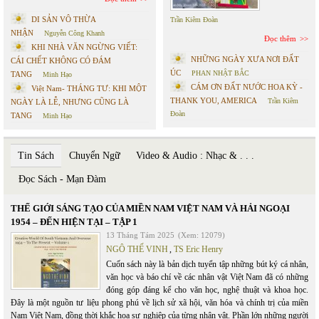
DI SẢN VÔ THỪA
Trần Kiêm Đoàn
NHẬN
Nguyễn Công Khanh
Đọc thêm
KHI NHÀ VĂN NGỪNG VIẾT:
NHỮNG NGÀY XƯA NƠI ĐẤT
CÁI CHẾT KHÔNG CÓ ĐÁM
ÚC
PHAN NHẬT BẮC
TANG
Minh Hạo
CÁM ƠN ĐẤT NƯỚC HOA KỲ -
Việt Nam- THÁNG TƯ: KHI MỘT
THANK YOU, AMERICA
Trần Kiêm
NGÀY LÀ LỄ, NHƯNG CŨNG LÀ
Đoàn
TANG
Minh Hạo
Tin Sách
Chuyển Ngữ
Video & Audio : Nhạc & . . .
Đọc Sách - Mạn Đàm
THẾ GIỚI SÁNG TẠO CỦA MIỀN NAM VIỆT NAM VÀ HẢI NGOẠI
1954 – ĐẾN HIỆN TẠI – TẬP 1
13 Tháng Tám 2025
(Xem: 12079)
NGÔ THẾ VINH
,
TS Eric Henry
Cuốn sách này là bản dịch tuyển tập những bút ký cá nhân,
văn học và báo chí về các nhân vật Việt Nam đã có những
đóng góp đáng kể cho văn học, nghệ thuật và khoa học.
Đây là một nguồn tư liệu phong phú về lịch sử xã hội, văn hóa và chính trị của miền
Nam Việt Nam, đồng thời khắc họa sự nghiệp của từng nhân vật. Phần lớn những người