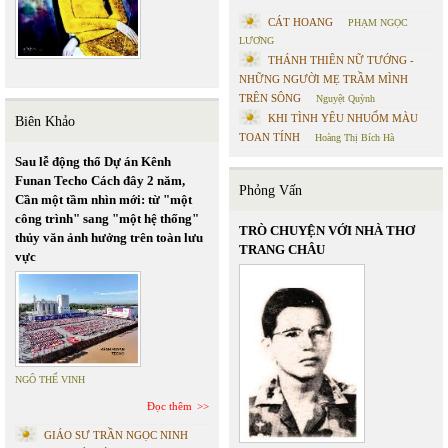
CÁT HOANG
PHẠM NGỌC
LƯƠNG
THÁNH THIÊN NỮ TƯỚNG -
NHỮNG NGƯỜI MẸ TRẦM MÌNH
TRÊN SÔNG
Nguyệt Quỳnh
KHI TÌNH YÊU NHUỐM MÀU
Biên Khảo
TOAN TÍNH
Hoàng Thị Bích Hà
Sau lễ động thổ Dự án Kênh
Funan Techo Cách đây 2 năm,
Phỏng Vấn
Cần một tầm nhìn mới: từ "một
công trình" sang "một hệ thống"
TRÒ CHUYỆN VỚI NHÀ THƠ
thủy văn ảnh hưởng trên toàn lưu
TRANG CHÂU
vực
NGÔ THẾ VINH
Đọc thêm
GIÁO SƯ TRẦN NGỌC NINH