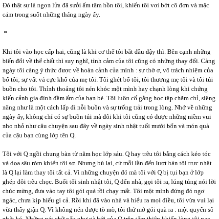
Đó thật sự là ngọn lửa đã sưởi ấm tâm hồn tôi, khiến tôi vơi bớt cô đơn và mặc
cảm trong suốt những tháng ngày ấy.
*
Khi tôi vào học cấp hai, cũng là khi cơ thể tôi bắt đầu dậy thì. Bên cạnh những
biến đổi về thể chất thì suy nghĩ, tình cảm của tôi cũng có những thay đổi. Càng
ngày tôi càng ý thức được về hoàn cảnh của mình : sự thờ ơ, vô trách nhiệm của
bố tôi; sự vất vả cực khổ của mẹ tôi. Tôi ghét bố tôi, tôi thương mẹ tôi và tôi tủi
buồn cho tôi. Thỉnh thoảng tôi nén khóc một mình hay chạnh lòng khi chứng
kiến cảnh gia đình đầm ấm của bạn bè. Tôi luôn cố gắng học tập chăm chỉ, siêng
năng như là một cách lấp đi nỗi buồn và sự trống trải trong lòng. Nhớ về những
ngày ấy, không chỉ có sự buồn tủi mà đôi khi tôi cũng có được những niềm vui
nho nhỏ như câu chuyện sau đây về ngày sinh nhật tuổi mười bốn và món quà
của cậu bạn cùng lớp tên Q.
Tôi với Q ngồi chung bàn từ năm học lớp sáu. Q hay trêu tôi bằng cách kéo tóc
và dọa sâu róm khiến tôi sợ. Nhưng bù lại, cứ mỗi lần đến lượt bàn tôi trực nhật
là Q lại làm thay tôi tất cả. Vì những chuyện đó mà tôi với Q bị tụi bạn ở lớp
ghép đôi trêu chọc. Buổi tối sinh nhật tôi, Q đến nhà, gọi tôi ra, lúng túng nói lời
chúc mừng, đưa vào tay tôi gói quà rồi chạy mất. Tôi một mình đứng đó ngơ
ngác, chưa kịp hiểu gì cả. Rồi khi đã vào nhà và hiểu ra mọi điều, tôi vừa vui lại
vừa thấy giận Q. Vì không nén được tò mò, tôi thử mở gói quà ra : một quyển sổ
nhật ký. Những nét chữ xấu như gà bới của Q trên tấm thiệp khiến lòng tôi nao