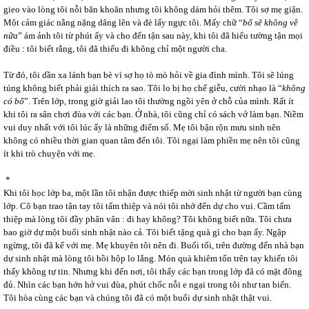
gieo vào lòng tôi nỗi băn khoăn nhưng tôi không dám hỏi thêm. Tôi sợ mẹ giận.
Một cảm giác nằng nặng dâng lên và đè lấy ngực tôi. Mấy chữ “
bố sẽ không về
nữa
” ám ảnh tôi từ phút ấy và cho đến tận sau này, khi tôi đã hiểu tường tận mọi
điều : tôi biết rằng, tôi đã thiếu đi không chỉ một người cha.
Từ đó, tôi dần xa lánh bạn bè vì sợ họ tò mò hỏi về gia đình mình. Tôi sẽ lúng
túng không biết phải giải thích ra sao. Tôi lo bị họ chế giễu, cười nhạo là “
không
có bố
”. Trên lớp, trong giờ giải lao tôi thường ngồi yên ở chỗ của mình. Rất ít
khi tôi ra sân chơi đùa với các bạn. Ở nhà, tôi cũng chỉ có sách vở làm bạn. Niềm
vui duy nhất với tôi lúc ấy là những điểm số. Mẹ tôi bận rộn mưu sinh nên
không có nhiều thời gian quan tâm đến tôi. Tôi ngại làm phiền mẹ nên tôi cũng
ít khi trò chuyện với mẹ.
*
Khi tôi học lớp ba, một lần tôi nhận được thiếp mời sinh nhật từ người bạn cùng
lớp. Cô bạn trao tận tay tôi tấm thiệp và nói tôi nhớ đến dự cho vui. Cầm tấm
thiệp mà lòng tôi đầy phân vân : đi hay không? Tôi không biết nữa. Tôi chưa
bao giờ dự một buổi sinh nhật nào cả. Tôi biết tặng quà gì cho bạn ấy. Ngập
ngừng, tôi đã kể với mẹ. Mẹ khuyên tôi nên đi. Buổi tối, trên đường đến nhà bạn
dự sinh nhật mà lòng tôi hồi hộp lo lắng. Món quà khiêm tốn trên tay khiến tôi
thấy không tự tin. Nhưng khi đến nơi, tôi thấy các bạn trong lớp đã có mặt đông
đủ. Nhìn các bạn hớn hở vui đùa, phút chốc nỗi e ngại trong tôi như tan biến.
Tôi hòa cùng các bạn và chúng tôi đã có một buổi dự sinh nhật thật vui.