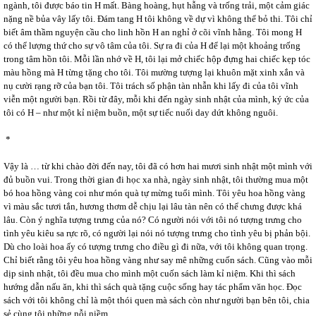
ngành, tôi được báo tin H mất. Bàng hoàng, hụt hẫng và trống trải, một cảm giác
nặng nề bủa vây lấy tôi. Đám tang H tôi không về dự vì không thể bỏ thi. Tôi chỉ
biết âm thầm nguyện cầu cho linh hồn H an nghỉ ở cõi vĩnh hằng. Tôi mong H
có thể lượng thứ cho sự vô tâm của tôi. Sự ra đi của H để lại một khoảng trống
trong tâm hồn tôi. Mỗi lần nhớ về H, tôi lại mở chiếc hộp đựng hai chiếc kẹp tóc
màu hồng mà H từng tặng cho tôi. Tôi mường tượng lại khuôn mặt xinh xắn và
nụ cười rạng rỡ của bạn tôi. Tôi trách số phận tàn nhẫn khi lấy đi của tôi vĩnh
viễn một người bạn. Rồi từ đây, mỗi khi đến ngày sinh nhật của mình, ký ức của
tôi có H – như một kỉ niệm buồn, một sự tiếc nuối day dứt không nguôi.
*
Vậy là … từ khi chào đời đến nay, tôi đã có hơn hai mươi sinh nhật một mình với
đủ buồn vui. Trong thời gian đi học xa nhà, ngày sinh nhật, tôi thường mua một
bó hoa hồng vàng coi như món quà tự mừng tuổi mình. Tôi yêu hoa hồng vàng
vì màu sắc tươi tắn, hương thơm dễ chịu lại lâu tàn nên có thể chưng được khá
lâu. Còn ý nghĩa tượng trưng của nó? Có người nói với tôi nó tượng trưng cho
tình yêu kiêu sa rực rõ, có người lại nói nó tượng trưng cho tình yêu bị phản bội.
Dù cho loài hoa ấy có tượng trưng cho điều gì đi nữa, với tôi không quan trọng.
Chỉ biết rằng tôi yêu hoa hồng vàng như say mê những cuốn sách. Cũng vào mỗi
dịp sinh nhật, tôi đều mua cho mình một cuốn sách làm kỉ niệm. Khi thì sách
hướng dẫn nấu ăn, khi thì sách quà tặng cuộc sống hay tác phẩm văn học. Đọc
sách với tôi không chỉ là một thói quen mà sách còn như người bạn bên tôi, chia
sẻ cùng tôi những nỗi niềm.