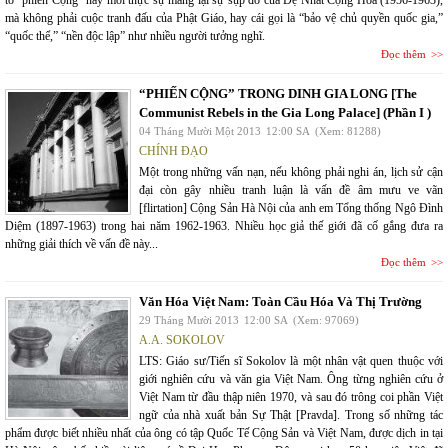
tố “phiến Cọng” này mới thực sự mang lại sự sụp đổ của Đệ Nhất Cộng Hòa (1956-1963),
mà không phải cuộc tranh đấu của Phật Giáo, hay cái gọi là “bảo vệ chủ quyền quốc gia,”
“quốc thể,” “nền độc lập” như nhiều người tưởng nghĩ.
Đọc thêm
“PHIẾN CỘNG” TRONG DINH GIA LONG [The
Communist Rebels in the Gia Long Palace] (Phần I )
04 Tháng Mười Một 2013
12:00 SA
(Xem: 81288)
CHÍNH ĐẠO
Một trong những vấn nạn, nếu không phải nghi án, lịch sử cận
đại còn gây nhiều tranh luận là vấn đề âm mưu ve vãn
[flirtation] Cộng Sản Hà Nội của anh em Tổng thống Ngô Đình
Diệm (1897-1963) trong hai năm 1962-1963. Nhiều học giả thế giới đã cố gắng đưa ra
những giải thích về vấn đề này...
Đọc thêm
Văn Hóa Việt Nam: Toàn Cầu Hóa Và Thị Trường
29 Tháng Mười 2013
12:00 SA
(Xem: 97069)
A.A. SOKOLOV
LTS: Giáo sư/Tiến sĩ Sokolov là một nhân vật quen thuộc với
giới nghiên cứu và văn gia Việt Nam. Ông từng nghiên cứu ở
Việt Nam từ đầu thập niên 1970, và sau đó trông coi phần Việt
ngữ của nhà xuất bản Sự Thật [Pravda]. Trong số những tác
phẩm được biết nhiều nhất của ông có tập Quốc Tế Cộng Sản và Việt Nam, được dịch in tại