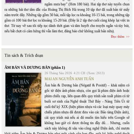
ngắm mưa bay” (Hơn 180 bài). Hai tập thơ này tuyển chọn
ra những bài thơ tâm đắc của Hoàng Thị Bích Hà trong 10 tập thơ đã xuất bản từ mấy
năm trước đây. Những tập gồm 50 bài, mỗi tập lọc ra khoảng 10-15 bài, trong những tập
gồm có 100 bài thơ lọc ra khoảng 15-20 bài. (Đây là 2 tập thơ cuối cùng khép lại việc in
thơ. Từ nay về sau tôi tiếp tục dành thời gian và tâm huyết cho truyện ngắn và tùy bút,
nếu bất chợt có cảm hứng thì vẫn làm thơ, đăng báo chứ không xuất bản nữa).
Đọc thêm
Tin sách & Trích đoạn
ÂM BẢN VÀ DƯƠNG BẢN (phần 1)
26 Tháng Sáu 2026
4:21 CH
(Xem: 2613)
MAI AN NGUYỄN ANH TUẤN
Âm bản & Dương bản (Négatif & Positif) – khái niệm có
gốc từ điện ảnh phim nhựa, còn gọi là phim điện ảnh hoặc
phim chiếu rạp, liên quan đến quy trình sản xuất phim có từ
buổi sơ sinh của Nghệ thuật Thứ Bảy - Nàng Tiên Út từ
cuối thế kỷ XIX (hiện phim nhựa và các loại máy quay máy
chiếu phim nhựa đã được đưa vào các Bảo tàng Điện ảnh),
cái quy trình mà nếu ai đó muốn tìm hiểu trên Google sẽ
không bao giờ có được thông tin đầy đủ… Nhưng, cuốn
sách này không đi sâu vào công nghệ Điện ảnh, chỉ mượn
khái niệm Âm bản & Dương bản như một cánh cửa ban đầu, một ký hiệu nghệ thuật