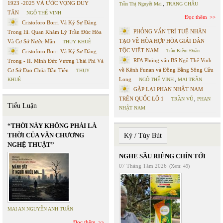
1923 -2025 VÀ ƯỚC VỌNG DUY
Trần Thị Nguyệt Mai
,
TRANG CHÂU
TÂN
NGÔ THẾ VINH
Đọc thêm
Cristoforo Borri Và Ký Sự Đàng
PHỎNG VẤN TRÍ TUỆ NHÂN
Trong Iii. Quan Khám Lý Trần Đức Hòa
TẠO VỀ HÒA HỢP HÒA GIẢI DÂN
Và Cơ Sở Nước Mặn
THỤY KHUÊ
TỘC VIỆT NAM
Trần Kiêm Đoàn
Cristoforo Borri Và Ký Sự Đàng
RFA Phỏng vấn BS Ngô Thế Vinh
Trong - II. Minh Đức Vương Thái Phi Và
về Kênh Funan và Đồng Bằng Sông Cửu
Cơ Sở Đạo Chúa Đầu Tiên
THỤY
Long
KHUÊ
NGÔ THẾ VINH
,
MAI TRẦN
GẶP LẠI PHAN NHẬT NAM
TRÊN QUỐC LỘ 1
TRẦN VŨ
,
PHAN
Tiểu Luận
NHẬT NAM
“THỜI NÀY KHÔNG PHẢI LÀ
THỜI CỦA VĂN CHƯƠNG
Ký / Tùy Bút
NGHỆ THUẬT”
NGHE SẦU RIÊNG CHÍN TỚI
07 Tháng Tám 2026
(Xem: 49)
MAI AN NGUYỄN ANH TUẤN
Đọc thêm