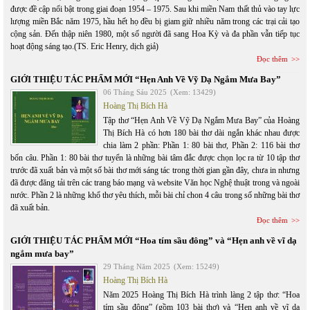
được đề cập nổi bật trong giai đoạn 1954 – 1975. Sau khi miền Nam thất thủ vào tay lực
lượng miền Bắc năm 1975, hầu hết họ đều bị giam giữ nhiều năm trong các trại cải tạo
cộng sản. Đến thập niên 1980, một số người đã sang Hoa Kỳ và đa phần vẫn tiếp tục
hoạt động sáng tạo.(TS. Eric Henry, dịch giả)
Đọc thêm
GIỚI THIỆU TÁC PHẨM MỚI “Hẹn Anh Về Vỹ Dạ Ngắm Mưa Bay”
06 Tháng Sáu 2025
(Xem: 13429)
Hoàng Thị Bích Hà
Tập thơ “Hẹn Anh Về Vỹ Dạ Ngắm Mưa Bay” của Hoàng
Thị Bích Hà có hơn 180 bài thơ dài ngắn khác nhau được
chia làm 2 phần: Phần 1: 80 bài thơ, Phần 2: 116 bài thơ
bốn câu. Phần 1: 80 bài thơ tuyển là những bài tâm đắc được chọn lọc ra từ 10 tập thơ
trước đã xuất bản và một số bài thơ mới sáng tác trong thời gian gần đây, chưa in nhưng
đã được đăng tải trên các trang báo mạng và website Văn học Nghệ thuật trong và ngoài
nước. Phần 2 là những khổ thơ yêu thích, mỗi bài chỉ chon 4 câu trong số những bài thơ
đã xuất bản.
Đọc thêm
GIỚI THIỆU TÁC PHẨM MỚI “Hoa tím sầu đông” và “Hẹn anh về vĩ dạ
ngắm mưa bay”
29 Tháng Năm 2025
(Xem: 15249)
Hoàng Thị Bích Hà
Năm 2025 Hoàng Thị Bích Hà trình làng 2 tập thơ: “Hoa
tím sầu đông” (gồm 103 bài thơ) và “Hẹn anh về vĩ dạ