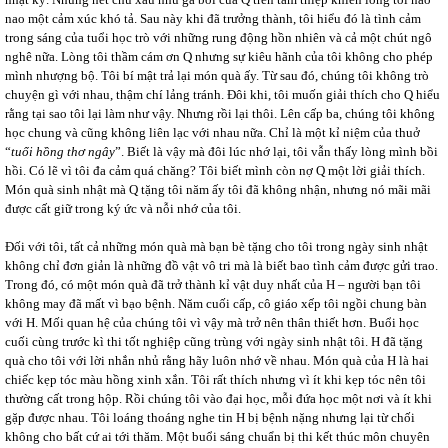
nao một cảm xúc khó tả. Sau này khi đã trưởng thành, tôi hiểu đó là tình cảm
trong sáng của tuổi học trò với những rung động hồn nhiên và cả một chút ngô
nghê nữa. Lòng tôi thầm cám ơn Q nhưng sự kiêu hãnh của tôi không cho phép
mình nhượng bộ. Tôi bí mật trả lại món quà ấy. Từ sau đó, chúng tôi không trò
chuyện gì với nhau, thậm chí lảng tránh. Đôi khi, tôi muốn giải thích cho Q hiểu
rằng tại sao tôi lại làm như vậy. Nhưng rồi lại thôi. Lên cấp ba, chúng tôi không
học chung và cũng không liên lạc với nhau nữa. Chỉ là một kỉ niệm của thuở
“
tuổi hồng thơ ngây
”. Biết là vậy mà đôi lúc nhớ lại, tôi vẫn thấy lòng mình bồi
hồi. Có lẽ vì tôi đa cảm quá chăng? Tôi biết mình còn nợ Q một lời giải thích.
Món quà sinh nhật mà Q tặng tôi năm ấy tôi đã không nhận, nhưng nó mãi mãi
được cất giữ trong ký ức và nỗi nhớ của tôi.
Đối với tôi, tất cả những món quà mà bạn bè tặng cho tôi trong ngày sinh nhật
không chỉ đơn giản là những đồ vật vô tri mà là biết bao tình cảm được gửi trao.
Trong đó, có một món quà đã trở thành kỉ vật duy nhất của H – người bạn tôi
không may đã mất vì bạo bệnh. Năm cuối cấp, cô giáo xếp tôi ngồi chung bàn
với H. Mối quan hệ của chúng tôi vì vậy mà trở nên thân thiết hơn. Buổi học
cuối cùng trước kì thi tốt nghiệp cũng trùng với ngày sinh nhật tôi. H đã tặng
quà cho tôi với lời nhắn nhủ rằng hãy luôn nhớ về nhau. Món quà của H là hai
chiếc kẹp tóc màu hồng xinh xắn. Tôi rất thích nhưng vì ít khi kẹp tóc nên tôi
thường cất trong hộp. Rồi chúng tôi vào đại học, mỗi đứa học một nơi và ít khi
gặp được nhau. Tôi loáng thoáng nghe tin H bị bệnh nặng nhưng lại từ chối
không cho bất cứ ai tới thăm. Một buổi sáng chuẩn bị thi kết thúc môn chuyên