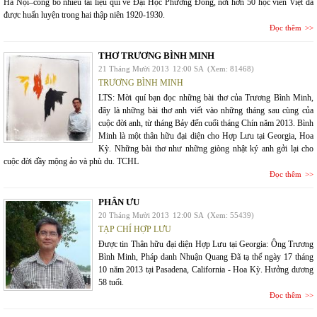
Hà Nội–công bố nhiều tài liệu quí về Đại Học Phương Đông, nơi hơn 50 học viên Việt đã
được huấn luyện trong hai thập niên 1920-1930.
Đọc thêm
THƠ TRƯƠNG BÌNH MINH
21 Tháng Mười 2013
12:00 SA
(Xem: 81468)
TRƯƠNG BÌNH MINH
LTS: Mời quí bạn đọc những bài thơ của Trương Bình Minh,
đây là những bài thơ anh viết vào những tháng sau cùng của
cuộc đời anh, từ tháng Bảy đến cuối tháng Chín năm 2013. Bình
Minh là một thân hữu đại diện cho Hợp Lưu tại Georgia, Hoa
Kỳ. Những bài thơ như những giòng nhật ký anh gởi lại cho
cuộc đời đầy mộng ảo và phù du. TCHL
Đọc thêm
PHÂN ƯU
20 Tháng Mười 2013
12:00 SA
(Xem: 55439)
TẠP CHÍ HỢP LƯU
Được tin Thân hữu đại diện Hợp Lưu tại Georgia: Ông Trương
Bình Minh, Pháp danh Nhuận Quang Đã tạ thế ngày 17 tháng
10 năm 2013 tại Pasadena, California - Hoa Kỳ. Hưởng dương
58 tuổi.
Đọc thêm