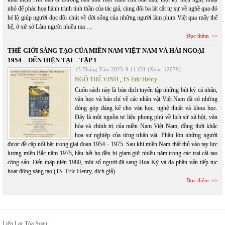
nhỏ để phác họa hành trình tinh thần của tác giả, cùng đôi ba lát cắt tự sự về nghề qua đó
hé lộ giúp người đọc đôi chút về đời sống của những người làm phim Việt qua mấy thế
hệ, ở xứ sở Lắm người nhiều ma …
Đọc thêm
THẾ GIỚI SÁNG TẠO CỦA MIỀN NAM VIỆT NAM VÀ HẢI NGOẠI
1954 – ĐẾN HIỆN TẠI – TẬP 1
13 Tháng Tám 2025
9:11 CH
(Xem: 12079)
NGÔ THẾ VINH
,
TS Eric Henry
Cuốn sách này là bản dịch tuyển tập những bút ký cá nhân,
văn học và báo chí về các nhân vật Việt Nam đã có những
đóng góp đáng kể cho văn học, nghệ thuật và khoa học.
Đây là một nguồn tư liệu phong phú về lịch sử xã hội, văn
hóa và chính trị của miền Nam Việt Nam, đồng thời khắc
họa sự nghiệp của từng nhân vật. Phần lớn những người
được đề cập nổi bật trong giai đoạn 1954 – 1975. Sau khi miền Nam thất thủ vào tay lực
lượng miền Bắc năm 1975, hầu hết họ đều bị giam giữ nhiều năm trong các trại cải tạo
cộng sản. Đến thập niên 1980, một số người đã sang Hoa Kỳ và đa phần vẫn tiếp tục
hoạt động sáng tạo.(TS. Eric Henry, dịch giả)
Đọc thêm
Liên Lạc Tòa Soạn: