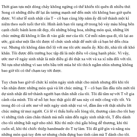
Thời gian tựa một dòng chảy không ngừng có thể khiến tôi quên đi nhiều thứ.
Song có những điều để lại ấn tượng mạnh mẽ đến mức tôi không bao giờ quên
được. Ví như lễ sinh nhật của T – cô bạn cùng lớp năm ấy đã trở thành một kỉ
niệm theo suốt tuổi thơ tôi. Hình ảnh bạn tôi rạng rỡ trong bộ váy màu hồng bên
cạnh chiếc bánh kem rất đẹp, rồi những bông hoa, những món quà, những lời
chúc mừng đã không ít lần đi vào giấc mơ của tôi. Cứ mỗi năm qua đi, tôi lại ao
ước, giá như một lần tôi được tổ chức sinh nhật để mời tất cả bạn bè đến chia
vui. Nhưng tôi không dám thổ lộ với mẹ tôi ước muốn ấy. Khi đó, nhà tôi rất khó
khăn. Tôi được đến trường học tập đã là một điều vô cùng hạnh phúc. Vì vậy,
ước mơ về ngày sinh nhật là một điều gì đó thật xa vời và xa xỉ nữa đối với tôi.
Nó tựa như những vì sao trên bầu trời mùa hè tôi thích ngắm nhìn nhưng không
bao giờ tôi có thể chạm tay tới được.
Tuy chưa bao giờ tổ chức kỉ niệm ngày sinh nhật cho mình nhưng đôi khi tôi
vẫn nhận được những món quà và lời chúc mừng. T – cô bạn lần đầu tiên mời tôi
dự sinh nhật đã trở thành người bạn thân nhất của tôi. Tôi đã tâm sự với T về gia
cảnh của mình. Tôi sẽ nỗ lực học thật giỏi để sau này có một công việc tốt. Và
trong đó có cả ước mơ về một ngày sinh nhật vui vẻ, đầm ấm với thật nhiều lời
chúc mừng từ mọi người. Có lẽ vì thấu hiểu nỗi lòng tôi, thương cảm cho tôi hay
vì những tình cảm chân thành mà mỗi năm đến ngày sinh nhật tôi, T đều dành
cho tôi những bất ngờ nho nhỏ. Khi thì một chú gấu bông dễ thương, khi thì
cuốn sổ, khi thì chiếc thiệp handmade do T tự làm. Tôi đã giữ gìn và nâng niu
những món quà tuy đơn sơ nhưng chứa đựng bao tình cảm mà T dành cho tôi.