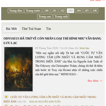
Đọc thêm
Trang đầu
Trang trước
240
241
242
243
244
245
246
Trang sau
Trang cuối
Bài Mới
Thư Toà Soạn
Tin
ODYSSEUS ĐÃ TRỞ VỀ CÒN NHÂN LOẠI THÌ HÌNH NHƯ VẪN ĐANG
LƯU LẠC
09 Tháng Tám 2026
7:14 CH
(Xem: 81)
Minh Hạo
“Một suy ngẫm nối tiếp Từ bài viết “CUỘC TỰ VẤN
LƯƠNG TÂM LỚN NHẤT VÀ RUNG CẢM NHẤT
TRONG ĐIỆN ẢNH” của Mai An Nguyễn Anh Tuấn về
The Odyssey của Christopher Nolan, chúng tôi thử đi thêm
một bước: từ Troy của Homer nhìn về những cuộc chiến
của thế giới hôm nay.” MINH HẠO -
Đọc thêm
CUỘC TỰ VẤN LƯƠNG TÂM LỚN NHẤT VÀ RUNG CẢM NHẤT TRONG
ĐIỆN ẢNH
6:02 CH
MAI AN NGUYỄN ANH TUẤN