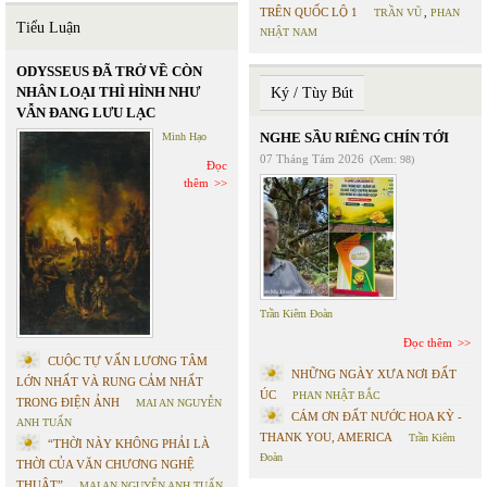
TRÊN QUỐC LỘ 1
TRẦN VŨ
,
PHAN
Tiểu Luận
NHẬT NAM
ODYSSEUS ĐÃ TRỞ VỀ CÒN
NHÂN LOẠI THÌ HÌNH NHƯ
Ký / Tùy Bút
VẪN ĐANG LƯU LẠC
NGHE SẦU RIÊNG CHÍN TỚI
Minh Hạo
07 Tháng Tám 2026
(Xem: 98)
Đọc
thêm
Trần Kiêm Đoàn
Đọc thêm
CUỘC TỰ VẤN LƯƠNG TÂM
NHỮNG NGÀY XƯA NƠI ĐẤT
LỚN NHẤT VÀ RUNG CẢM NHẤT
ÚC
PHAN NHẬT BẮC
TRONG ĐIỆN ẢNH
MAI AN NGUYỄN
CÁM ƠN ĐẤT NƯỚC HOA KỲ -
ANH TUẤN
THANK YOU, AMERICA
Trần Kiêm
“THỜI NÀY KHÔNG PHẢI LÀ
Đoàn
THỜI CỦA VĂN CHƯƠNG NGHỆ
THUẬT”
MAI AN NGUYỄN ANH TUẤN