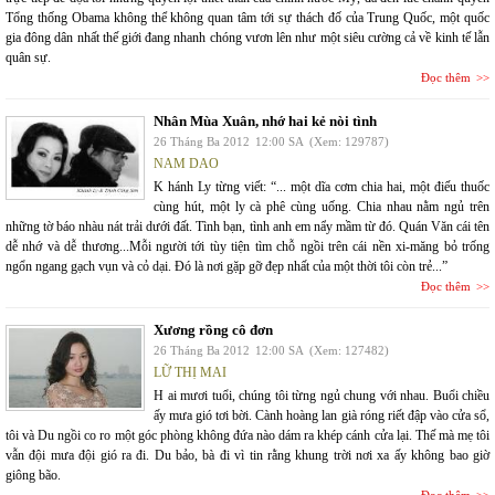
Tổng thống Obama không thể không quan tâm tới sự thách đố của Trung Quốc, một quốc
gia đông dân nhất thế giới đang nhanh chóng vươn lên như một siêu cường cả về kinh tế lẫn
quân sự.
Đọc thêm
Nhân Mùa Xuân, nhớ hai kẻ nòi tình
26 Tháng Ba 2012
12:00 SA
(Xem: 129787)
NAM DAO
K hánh Ly từng viết: “... một dĩa cơm chia hai, một điếu thuốc
cùng hút, một ly cà phê cùng uống. Chia nhau nằm ngủ trên
những tờ báo nhàu nát trải dưới đất. Tình bạn, tình anh em nẩy mầm từ đó. Quán Văn cái tên
dễ nhớ và dễ thương...Mỗi người tới tùy tiện tìm chỗ ngồi trên cái nền xi-măng bỏ trống
ngổn ngang gạch vụn và cỏ dại. Đó là nơi gặp gỡ đẹp nhất của một thời tôi còn trẻ...”
Đọc thêm
Xương rồng cô đơn
26 Tháng Ba 2012
12:00 SA
(Xem: 127482)
LỮ THỊ MAI
H ai mươi tuổi, chúng tôi từng ngủ chung với nhau. Buổi chiều
ấy mưa gió tơi bời. Cành hoàng lan già róng riết đập vào cửa sổ,
tôi và Du ngồi co ro một góc phòng không đứa nào dám ra khép cánh cửa lại. Thế mà mẹ tôi
vẫn đội mưa đội gió ra đi. Du bảo, bà đi vì tin rằng khung trời nơi xa ấy không bao giờ
giông bão.