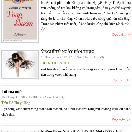
Nhiều nhà phê bình vẫn phàn nàn Nguyễn Huy Thiệp là nhà
văn không có tim hay không có lương tâm. Sao y có thể say mê
tẩn mẩn tỉ mỉ về cái ác đến bệnh hoạn vậy? Tôi thực sự nghĩ
rằng đó là vì tấm lòng và tình yêu cuộc sống quá lớn của ông!
Trong tác phẩm mới nhất, Vong bướm cũng thể hiện rất rõ điều
ấy!
Đọc thêm
Ý NGHĨ TỪ NGÀY HÀN THỰC
16 Tháng Tư 2012
12:00 SA
(Xem: 166759)
TRẦN THIÊN THỊ
mặt trời đã đi suốt đêm qua để sáng nay làm người khách đầu
tiên trong vườn nhà nàng
Đọc thêm
Lời của nước
16 Tháng Tư 2012
12:00 SA
(Xem: 154154)
Trần Hồ Thúy Hằng
Lọn sóng xanh thẳm vùng mật ngôn thất tán dấu thời gian trôi rong rêu lơ đãng cuộc du hành
chưa định
Đọc thêm
Những Ngày Xuân Khói Lửa Kỷ Mùi (1979): Cuộc