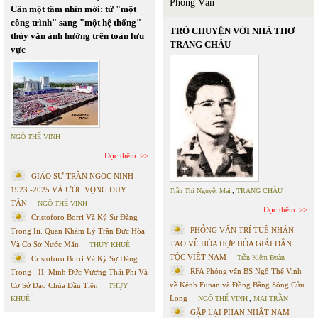
Phỏng Vấn
Cần một tầm nhìn mới: từ "một
công trình" sang "một hệ thống"
TRÒ CHUYỆN VỚI NHÀ THƠ
thủy văn ảnh hưởng trên toàn lưu
TRANG CHÂU
vực
NGÔ THẾ VINH
Đọc thêm
GIÁO SƯ TRẦN NGỌC NINH
1923 -2025 VÀ ƯỚC VỌNG DUY
Trần Thị Nguyệt Mai
,
TRANG CHÂU
TÂN
NGÔ THẾ VINH
Đọc thêm
Cristoforo Borri Và Ký Sự Đàng
PHỎNG VẤN TRÍ TUỆ NHÂN
Trong Iii. Quan Khám Lý Trần Đức Hòa
TẠO VỀ HÒA HỢP HÒA GIẢI DÂN
Và Cơ Sở Nước Mặn
THỤY KHUÊ
TỘC VIỆT NAM
Trần Kiêm Đoàn
Cristoforo Borri Và Ký Sự Đàng
RFA Phỏng vấn BS Ngô Thế Vinh
Trong - II. Minh Đức Vương Thái Phi Và
về Kênh Funan và Đồng Bằng Sông Cửu
Cơ Sở Đạo Chúa Đầu Tiên
THỤY
Long
KHUÊ
NGÔ THẾ VINH
,
MAI TRẦN
GẶP LẠI PHAN NHẬT NAM