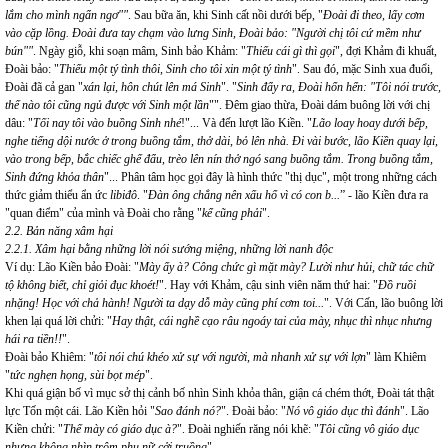
lắm cho mình ngẩn ngơ""
. Sau bữa ăn, khi Sinh cất nồi dưới bếp, "
Đoài đi theo, lấy cơm
vào cặp lồng. Đoài đưa tay chạm vào lưng Sinh, Đoài bảo: "Người chị tôi cứ mềm như
bún""
. Ngày giỗ, khi soạn mâm, Sinh bảo Khảm: "
Thiếu cái gì thì gọi
", đợi Khảm đi khuất,
Đoài bảo: "
Thiếu một tý tình thôi, Sinh cho tôi xin một tý tình
". Sau đó, mặc Sinh xua đuổi,
Đoài đã cả gan "
xán lại, hôn chút lên má Sinh
". "
Sinh đẩy ra, Đoài hổn hển: "Tôi nói trước,
thế nào tôi cũng ngủ được với Sinh một lần
"". Đêm giao thừa, Đoài dám buông lời với chị
dâu: "
Tối nay tôi vào buồng Sinh nhé
!"... Và đến lượt lão Kiền. "
Lão loay hoay dưới bếp,
nghe tiếng dội nước ở trong buồng tắm, thở dài, bỏ lên nhà. Đi vài bước, lão Kiền quay lại,
vào trong bếp, bắc chiếc ghế đẩu, trèo lên nín thở ngó sang buồng tắm. Trong buồng tắm,
Sinh đứng khỏa thân
"... Phân tâm học gọi đây là hình thức "thị dục", một trong những cách
thức giảm thiểu ẩn ức
libiđô
. "
Đàn ông chẳng nên xấu hổ vì có con b...
” - lão Kiền đưa ra
"quan điểm" của mình và Đoài cho rằng "
kể cũng phải
".
2.2.
Bản năng xâm hại
2.2.1. Xâm hại bằng những lời nói sướng miệng, những lời nanh độc
Ví dụ: Lão Kiền bảo Đoài: "
Mày ấy à? Công chức gì mặt mày? Lười như hủi, chữ tác chữ
tộ không biết, chỉ giỏi đục khoét!
". Hay với Khảm, cậu sinh viên năm thứ hai: "
Đồ ruồi
nhặng! Học với chả hành! Người ta dạy dỗ mày cũng phí cơm toi...
". Với Cấn, lão buông lời
khen lại quá lời chửi: "
Hay thật, cái nghề cạo râu ngoáy tai của mày, nhục thì nhục nhưng
hái ra tiền!!
".
Đoài bảo Khiêm: "
tôi nói chú khéo xử sự với người, mà nhanh xử sự với lợn
" làm Khiêm
"
tức nghẹn họng, sùi bọt mép
".
Khi quá giận bố vì mục sở thị cảnh bố nhìn Sinh khỏa thân, giận cá chém thớt, Đoài tát thật
lực Tốn một cái. Lão Kiền hỏi "
Sao đánh nó?
". Đoài bảo: "
Nó vô giáo dục thì đánh
". Lão
Kiền chửi: "
Thế mày có giáo dục à?
". Đoài nghiến răng nói khẽ: "
Tôi cũng vô giáo dục
nhưng không nhìn trộm phụ nữ cởi truồng
".