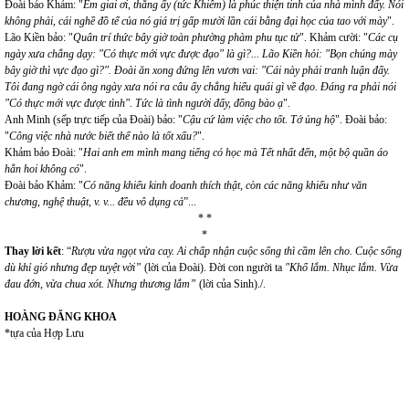
Đoài bảo Khảm: "
Em giai ơi, thằng ấy (tức Khiêm) là phúc thiện tinh của nhà mình đấy. Nói
không phải, cái nghề đồ tể của nó giá trị gấp mười lần cái bằng đại học của tao với mày
".
Lão Kiền bảo: "
Quân trí thức bây giờ toàn phường phàm phu tục tử
". Khảm cười: "
Các cụ
ngày xưa chẳng dạy: "Có thực mới vực được đạo" là gì?... Lão Kiền hỏi: "Bọn chúng mày
bây giờ thì vực đạo gì?". Đoài ăn xong đứng lên vươn vai: "Cái này phải tranh luận đấy.
Tôi đang ngờ cái ông ngày xưa nói ra câu ấy chẳng hiểu quái gì về đạo. Đáng ra phải nói
"Có thực mới vực được tình". Tức là tình người đấy, đồng bào ạ
".
Anh Minh (sếp trực tiếp của Đoài) bảo: "
Cậu cứ làm việc cho tốt. Tớ ủng hộ
". Đoài bảo:
"
Công việc nhà nước biết thế nào là tốt xấu?
".
Khảm bảo Đoài: "
Hai anh em mình mang tiếng có học mà Tết nhất đến, một bộ quần áo
hẳn hoi không có
".
Đoài bảo Khảm: "
Có năng khiếu kinh doanh thích thật, còn các năng khiếu như văn
chương, nghệ thuật, v. v... đều vô dụng cả
”...
* *
*
Thay lời kết
: “
Rượu vừa ngọt vừa cay. Ai chấp nhận cuộc sống thì cầm lên cho. Cuộc sống
dù khỉ gió nhưng đẹp tuyệt vời”
(lời của Đoài).
Đời con người ta
"Khổ lắm. Nhục lắm. Vừa
đau đớn, vừa chua xót. Nhưng thương lắm”
(lời của Sinh)./.
HOÀNG ĐĂNG KHOA
*tựa của Hợp Lưu