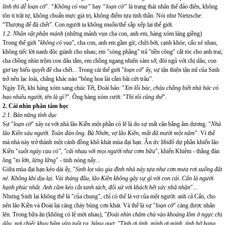
lính thì dễ loạn cờ
".
“Không có vua”
hay
“loạn cờ”
là trạng thái nhân thế đảo điên, không
tôn ti trật tự, không chuẩn mực giá trị, không điểm tựa tinh thần. Nói như Nietzsche:
“Thượng đế đã chết”. Con người ta không muốn/thể sắp xếp lại thế giới.
1.2.
Nhân vật phân mảnh
(những mảnh vụn cha con, anh em, hàng xóm láng giềng)
Trong thế giới "
không có vua
", cha con, anh em gầm gừ, chửi bới, cạnh khóe, cấu xé nhau,
không tiếc lời nanh độc giành cho nhau; em "sòng phẳng" trả "tiền công" cắt tóc cho anh trai;
cha chồng nhìn trộm con dâu tắm, em chồng ngang nhiên sàm sỡ, đòi ngủ với chị dâu; con
giơ tay biểu quyết để cha chết... Trong cái thế giới "
loạn cờ
" ấy, sự tận thiện tận mĩ của Sinh
trở nên lạc loài, chẳng khác nào “bông hoa lài cắm bãi cứt trâu”.
Ngày Tết, khi hàng xóm sang chúc Tết, Đoài bảo: "
Xin lỗi bác, cháu chẳng biết nhà bác có
bao nhiêu người, tên là gì?
". Ông hàng xóm cười: "
Thì tôi cũng thế
".
2. Cái nhìn phân tâm học
2.1. Bản năng tính dục
Sự "
loạn cờ
" xảy ra với nhà lão Kiền một phần có lẽ là do sự mất cân bằng âm dương. "
Nhà
lão Kiền sáu người. Toàn đàn ông. Bà Nhớn, vợ lão Kiền, mất đã mười một năm
". Vì thế
mà nhà này trở thành một cánh đồng khô khát mùa đại hạn. Ẩn ức
libiđô
dự phần khiến lão
Kiền "
suốt ngày cau có", "cãi nhau với mọi người như cơm bữa
", khiến Khiêm - thằng đàn
ông "
to lớn, lừng lững
" - tính nóng nẩy...
Giữa mùa đại hạn kéo dài ấy, "
Sinh lọt vào gia đình nhà này tựa như cơn mưa rơi xuống đất
nẻ. Không khí dịu lại. Vài tháng đầu, lão Kiền không gây sự gì với con cái. Cấn là người
hạnh phúc nhất. Anh cầm kéo cắt tanh tách, đối xử với khách hết sức nhã nhặn
"...
Nhưng Sinh lại không thể là "của chung", chỉ có thể là vợ của một người: anh cả Cấn, cho
nên lão Kiền và Đoài lại càng cháy bùng cơn khát. Và thế là sự "
loạn cờ
" càng được nhân
lên. Trong bữa ăn (không có lệ mời nhau), "
Đoài nhìn chăm chú vào khoảng lõm ở ngực chị
dâu, nơi chiếc khuy bấm vừa tuột ra, bâng quơ:
"Tình ơi tình, mình ơi mình, tình hở hang