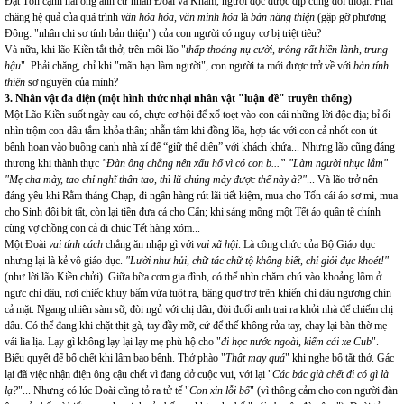
Đặt Tốn cạnh hai ông anh cử nhân Đoài và Khảm, người đọc được dịp cùng đối thoại: Phải
chăng hệ quả của quá trình
văn hóa hóa, văn minh hóa
là
bản năng thiện
(gặp gỡ phương
Đông: "nhân chi sơ tính bản thiện") của con người có nguy cơ bị triệt tiêu?
Và nữa, khi lão Kiền tắt thở, trên môi lão "
thấp thoáng nụ cười, trông rất hiền lành, trung
hậu
". Phải chăng, chỉ khi "mãn hạn làm người", con người ta mới được trở về với
bản tính
thiện
sơ nguyên của mình?
3. Nhân vật đa diện (một hình thức nhại nhân vật "luận đề" truyền thống)
Một Lão Kiền suốt ngày cau có, chực cơ hội để xổ toẹt vào con cái những lời độc địa; bỉ ổi
nhìn trộm con dâu tắm khỏa thân; nhẫn tâm khi đồng lõa, hợp tác với con cả nhốt con út
bệnh hoạn vào buồng cạnh nhà xí để “giữ thể diện” với khách khứa... Nhưng lão cũng đáng
thương khi thành thực
"Đàn ông chẳng nên xấu hổ vì có con b...” "Làm người nhục lắm"
"Mẹ cha mày, tao chỉ nghĩ thân tao, thì lũ chúng mày được thế này à?"
... Và lão trở nên
đáng yêu khi Rằm tháng Chạp, đi ngân hàng rút lãi tiết kiệm, mua cho Tốn cái áo sơ mi, mua
cho Sinh đôi bít tất, còn lại tiền đưa cả cho Cấn; khi sáng mồng một Tết áo quần tề chỉnh
cùng vợ chồng con cả đi chúc Tết hàng xóm...
Một Đoài
vai tính cách
chẳng ăn nhập gì với
vai xã hội
. Là công chức của Bộ Giáo dục
nhưng lại là kẻ vô giáo dục.
"Lười như hủi, chữ tác chữ tộ không biết, chỉ giỏi đục khoét!"
(như lời lão Kiền chửi). Giữa bữa cơm gia đình, có thể nhìn chăm chú vào khoảng lõm ở
ngực chị dâu, nơi chiếc khuy bấm vừa tuột ra, bâng quơ trơ trẽn khiến chị dâu ngượng chín
cả mặt. Ngang nhiên sàm sỡ, đòi ngủ với chị dâu, đòi đuổi anh trai ra khỏi nhà để chiếm chị
dâu. Có thể đang khi chặt thịt gà, tay đầy mỡ, cứ để thế không rửa tay, chạy lại bàn thờ mẹ
vái lia lịa. Lạy gì không lạy lại lạy mẹ phù hộ cho "
đi học nước ngoài, kiếm cái xe Cub
".
Biểu quyết để bố chết khi lâm bạo bệnh. Thở phào "
Thật may quá
" khi nghe bố tắt thở. Gác
lại đã việc nhận điện ông cậu chết vì đang dở cuộc vui, với lại "
Các bác già chết đi có gì là
lạ?
"... Nhưng có lúc Đoài cũng tỏ ra tử tế "
Con xin lỗi bố
" (vì thông cảm cho con người đàn