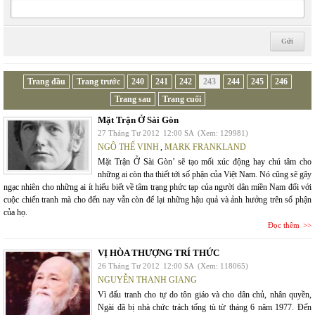
Trang đầu
Trang trước
240
241
242
243
244
245
246
Trang sau
Trang cuối
Mặt Trận Ở Sài Gòn
27 Tháng Tư 2012
12:00 SA
(Xem: 129981)
NGÔ THẾ VINH
,
MARK FRANKLAND
Mặt Trận Ở Sài Gòn’ sẽ tạo mối xúc động hay chú tâm cho
những ai còn tha thiết tới số phận của Việt Nam. Nó cũng sẽ gây
ngạc nhiên cho những ai ít hiểu biết về tâm trạng phức tạp của người dân miền Nam đối với
cuộc chiến tranh mà cho đến nay vẫn còn để lại những hậu quả và ảnh hưởng trên số phận
của họ.
Đọc thêm
VỊ HÒA THƯỢNG TRÍ THỨC
26 Tháng Tư 2012
12:00 SA
(Xem: 118065)
NGUYỄN THANH GIANG
Vì đấu tranh cho tự do tôn giáo và cho dân chủ, nhân quyền,
Ngài đã bị nhà chức trách tống tù từ tháng 6 năm 1977. Đến