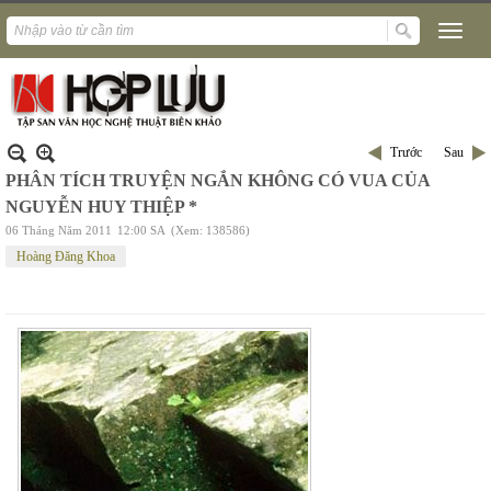
Trước
Sau
PHÂN TÍCH TRUYỆN NGẮN KHÔNG CÓ VUA CỦA
NGUYỄN HUY THIỆP *
06 Tháng Năm 2011
12:00 SA
(Xem: 138586)
Hoàng Đăng Khoa