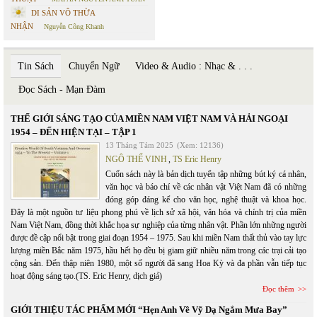
DI SẢN VÔ THỪA
NHẬN
Nguyễn Công Khanh
Tin Sách
Chuyển Ngữ
Video & Audio : Nhạc & . . .
Đọc Sách - Mạn Đàm
THẾ GIỚI SÁNG TẠO CỦA MIỀN NAM VIỆT NAM VÀ HẢI NGOẠI
1954 – ĐẾN HIỆN TẠI – TẬP 1
13 Tháng Tám 2025
(Xem: 12136)
NGÔ THẾ VINH
,
TS Eric Henry
Cuốn sách này là bản dịch tuyển tập những bút ký cá nhân,
văn học và báo chí về các nhân vật Việt Nam đã có những
đóng góp đáng kể cho văn học, nghệ thuật và khoa học.
Đây là một nguồn tư liệu phong phú về lịch sử xã hội, văn hóa và chính trị của miền
Nam Việt Nam, đồng thời khắc họa sự nghiệp của từng nhân vật. Phần lớn những người
được đề cập nổi bật trong giai đoạn 1954 – 1975. Sau khi miền Nam thất thủ vào tay lực
lượng miền Bắc năm 1975, hầu hết họ đều bị giam giữ nhiều năm trong các trại cải tạo
cộng sản. Đến thập niên 1980, một số người đã sang Hoa Kỳ và đa phần vẫn tiếp tục
hoạt động sáng tạo.(TS. Eric Henry, dịch giả)
Đọc thêm
GIỚI THIỆU TÁC PHẨM MỚI “Hẹn Anh Về Vỹ Dạ Ngắm Mưa Bay”