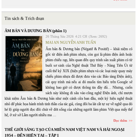
Tin sách & Trích đoạn
ÂM BẢN VÀ DƯƠNG BẢN (phần 1)
26 Tháng Sáu 2026
4:21 CH
(Xem: 2692)
MAI AN NGUYỄN ANH TUẤN
Âm bản & Dương bản (Négatif & Positif) – khái niệm có
gốc từ điện ảnh phim nhựa, còn gọi là phim điện ảnh hoặc
phim chiếu rạp, liên quan đến quy trình sản xuất phim có từ
buổi sơ sinh của Nghệ thuật Thứ Bảy - Nàng Tiên Út từ
cuối thế kỷ XIX (hiện phim nhựa và các loại máy quay máy
chiếu phim nhựa đã được đưa vào các Bảo tàng Điện ảnh),
cái quy trình mà nếu ai đó muốn tìm hiểu trên Google sẽ
không bao giờ có được thông tin đầy đủ… Nhưng, cuốn
sách này không đi sâu vào công nghệ Điện ảnh, chỉ mượn
khái niệm Âm bản & Dương bản như một cánh cửa ban đầu, một ký hiệu nghệ thuật
nhỏ để phác họa hành trình tinh thần của tác giả, cùng đôi ba lát cắt tự sự về nghề qua đó
hé lộ giúp người đọc đôi chút về đời sống của những người làm phim Việt qua mấy thế
hệ, ở xứ sở Lắm người nhiều ma …
Đọc thêm
THẾ GIỚI SÁNG TẠO CỦA MIỀN NAM VIỆT NAM VÀ HẢI NGOẠI
1954 – ĐẾN HIỆN TẠI – TẬP 1