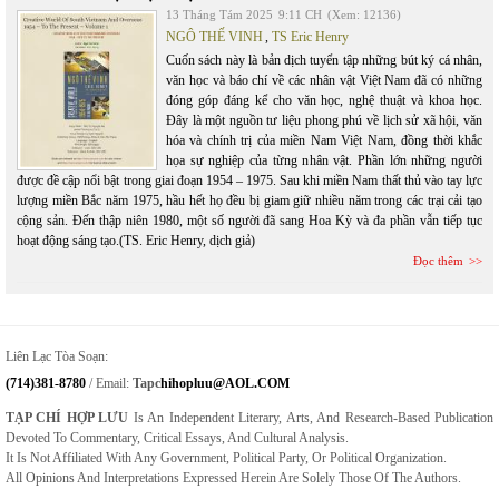
13 Tháng Tám 2025
9:11 CH
(Xem: 12136)
NGÔ THẾ VINH
,
TS Eric Henry
Cuốn sách này là bản dịch tuyển tập những bút ký cá nhân,
văn học và báo chí về các nhân vật Việt Nam đã có những
đóng góp đáng kể cho văn học, nghệ thuật và khoa học.
Đây là một nguồn tư liệu phong phú về lịch sử xã hội, văn
hóa và chính trị của miền Nam Việt Nam, đồng thời khắc
họa sự nghiệp của từng nhân vật. Phần lớn những người
được đề cập nổi bật trong giai đoạn 1954 – 1975. Sau khi miền Nam thất thủ vào tay lực
lượng miền Bắc năm 1975, hầu hết họ đều bị giam giữ nhiều năm trong các trại cải tạo
cộng sản. Đến thập niên 1980, một số người đã sang Hoa Kỳ và đa phần vẫn tiếp tục
hoạt động sáng tạo.(TS. Eric Henry, dịch giả)
Đọc thêm
Liên Lạc Tòa Soạn:
(714)381-8780
/ Email:
Tapc
Hihopluu@AOL.COM
TẠP CHÍ HỢP LƯU
Is An Independent Literary, Arts, And Research-Based Publication
Devoted To Commentary, Critical Essays, And Cultural Analysis.
It Is Not Affiliated With Any Government, Political Party, Or Political Organization.
All Opinions And Interpretations Expressed Herein Are Solely Those Of The Authors.