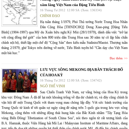
xâm lăng Việt Nam của Đặng Tiểu Bình
16 Tháng Tư 2012
12:00 SA
(Xem: 136334)
CHÍNH ĐẠO
Hạ tuần tháng 1/1979, Phó Thủ tướng Nước Trung Hoa Nhân
Dân Cộng Hòa [THNDCHQ] Deng Xiao-ping [Đặng Tiểu
Bình] (1904-1997) qua Mỹ du Xuân hữu nghị Kỷ Mùi (28/1/1979), đánh dấu việc “trở lại
với cộng đồng thế giới” của hơn 800 triệu dân Trung Hoa sau 30 năm tự cô lập hầu chấn
chỉnh nội bộ, thiết lập một chế độ “Cộng Sản” theo kiểu mẫu Stalinist/Maoist. Thượng tuần
tháng 2/1979, ghé Tokyo trên đường về nước, Tiểu Bình tuyên bố “Cần dạy cho Việt Nam
một bài học.”
Đọc thêm
LƯU VỰC SÔNG MEKONG ĐỊA BÀN THÁCH ĐỐ
CỦA HOA KỲ
16 Tháng Tư 2012
12:00 SA
(Xem: 134742)
NGÔ THẾ VINH
Sau Chiến Tranh Việt Nam, sự vắng bóng của Hoa Kỳ trong
khu vực Đông Nam Á đã để lại một khoảng trống về địa dư chánh trị, và đây cũng chính là
vận hội để một Trung Quốc với tham vọng mau chóng lấp đầy. Với sức bành trướng của
Trung Quốc từ kinh tế tới quân sự ngày càng đè nặng trên 5 quốc gia trong lưu vực sông
Mekong, cộng thêm với những động thái hung hãn của Bắc Kinh nhằm “Tây Tạng Hóa
vùng Biển Đông/ Tibetization of South China Sea”, nói theo ngôn từ rất tượng hình của
B.A. Hamzak, thuộc Viện Hàng hải Mã Lai / Malaysian Institute of Maritime Affairs, đang
trực tiếp đe dọa tới những quyền lợi thiết thân của chính nước Mỹ, đã đến lúc chánh quyền