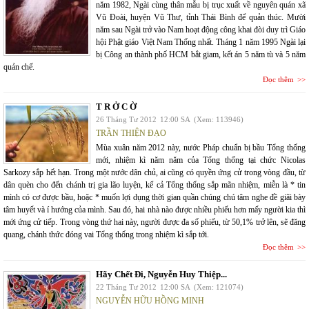
năm 1982, Ngài cùng thân mẫu bị trục xuất về nguyên quán xã
Vũ Đoài, huyện Vũ Thư, tỉnh Thái Bình để quản thúc. Mười
năm sau Ngài trở vào Nam hoạt động công khai đòi duy trì Giáo
hội Phật giáo Việt Nam Thống nhất. Tháng 1 năm 1995 Ngài lại
bị Công an thành phố HCM bắt giam, kết án 5 năm tù và 5 năm
quản chế.
Đọc thêm
T R Ở C Ờ
26 Tháng Tư 2012
12:00 SA
(Xem: 113946)
TRẦN THIỆN ĐẠO
Mùa xuân năm 2012 này, nước Pháp chuẩn bị bầu Tổng thống
mới, nhiệm kì năm năm của Tổng thống tại chức Nicolas
Sarkozy sắp hết hạn. Trong một nước dân chủ, ai cũng có quyền ứng cử trong vòng đầu, từ
dân quèn cho đến chánh trị gia lão luyện, kể cả Tổng thống sắp mãn nhiệm, miễn là * tin
mình có cơ được bầu, hoặc * muốn lợi dụng thời gian quần chúng chú tâm nghe đề giãi bày
tâm huyết và í hướng của mình. Sau đó, hai nhà nào được nhiều phiếu hơn mấy người kia thì
mới ứng cử tiếp. Trong vòng thứ hai này, người được đa số phiếu, từ 50,1% trở lên, sẽ đăng
quang, chánh thức đóng vai Tổng thống trong nhiệm kì sắp tới.
Đọc thêm
Hãy Chết Đi, Nguyễn Huy Thiệp...
22 Tháng Tư 2012
12:00 SA
(Xem: 121074)
NGUYỄN HỮU HỒNG MINH