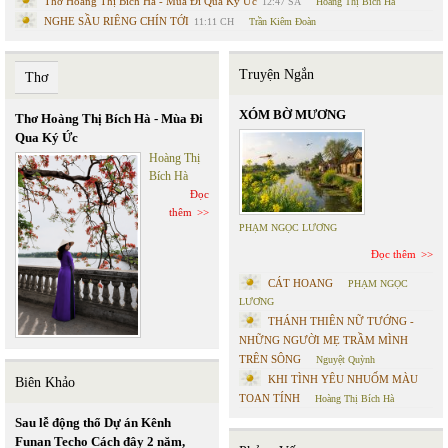
Thơ Hoàng Thị Bích Hà - Mùa Đi Qua Ký Ức
12:47 SA
Hoàng Thị Bích Hà
NGHE SẦU RIÊNG CHÍN TỚI
11:11 CH
Trần Kiêm Đoàn
Truyện Ngắn
Thơ
XÓM BỜ MƯƠNG
Thơ Hoàng Thị Bích Hà - Mùa Đi
Qua Ký Ức
Hoàng Thị
Bích Hà
Đọc
thêm
PHẠM NGỌC LƯƠNG
Đọc thêm
CÁT HOANG
PHẠM NGỌC
LƯƠNG
THÁNH THIÊN NỮ TƯỚNG -
NHỮNG NGƯỜI MẸ TRẦM MÌNH
TRÊN SÔNG
Nguyệt Quỳnh
KHI TÌNH YÊU NHUỐM MÀU
Biên Khảo
TOAN TÍNH
Hoàng Thị Bích Hà
Sau lễ động thổ Dự án Kênh
Funan Techo Cách đây 2 năm,