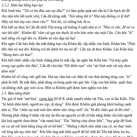
2.2.2. Xâm hại bằng bạo lực
Khi Sinh bảo: "
Tôi có ba đầu sáu tay đâu?
" (vì làm quần quật mà vẫn bị Cấn hạch tội để
cho nhà trên hết nước sôi), Cấn đã trừng mắt: "
Nói năng thế à? Nhà này không có lệ thế!
Mấy cái bát này sao chưa rửa?
". Nói rồi, xô chồng bát, đi ra.
Khi biết sự thực là Cấn đã nhốt Tốn trong cái buồng ở cạnh nhà xí vì
''Nhà có việc, để nó ra
vào bất tiện
", Khiêm đã "
cầm cái gạt tàn thuốc lá trên bàn ném vào mặt Cấn. Cấn kêu "ối"
một tiếng rồi ngã lăn ra. Khiêm xô vào đạp túi bụi
".
Khi nghe Cấn bảo thấy tận mắt thằng bạn của Khảm lấy cắp nhẫn của Sinh, Khảm bảo "
Phải
đến nhà nó mà đòi. Không trả thì đánh bỏ mẹ nó đi
". Cấn xin đi theo Khảm. Lão Kiền bảo:
"
Mang theo cái búa!
".
Khi biết chiếc nhẫn của Sinh chẳng phải bị mất cắp, lại nghe lão Kiền bảo "
Vợ mày giấu
trong cạp quần chứ đâu
", Cấn đã vừa bảo “
Đồ khốn nạn
" vừa "
tát Sinh một cái nảy đom
đóm mắt
".
Khiêm kể về công việc giết lợn. Hai tay cầm hai cực điện dí vào thái dương từng con, "éc"
phát là chết. Bị mất điện, phải dùng xà beng quật vào gáy lợn. Gặp con lợn khỏe, quật chục
cái không chết, gáy toét cả ra. Một ca Khiêm giết được hơn nghìn con lợn.
2.3.
Bản năng thiện
Tác giả cố tình "mờ hóa",
vượn hóa
(H.Đ.K nhấn mạnh) nhân vật Tốn, con út lão Kiền. Tốn
"
bị bệnh thần kinh, người teo tóp, dị dạng
". Khi được Khiêm giải phóng khỏi buồng cạnh
nhà xí, Tốn "
chân tay mặt mũi đen nhẻm nhe răng cười
" rồi "
lết đôi chân què đi lên nhà
"...
Nhưng phải chăng ở nhân vật này lại tồn tại nguyên sơ tất cả bản năng thiện của loài người
khi loài người chưa được "văn minh hóa". Tốn "
không chịu được bẩn
", "
hay giúp đỡ Sinh,
nó cư xử với Sinh bằng lòng tốt vô bờ bến
", "
Những ý thích nhỏ nhặt của cô, nó thực hiện
với lòng tận tụy cầm thú
". Khi bốn ông anh biểu quyết để bố chết thì Tốn bật khóc hu hu...