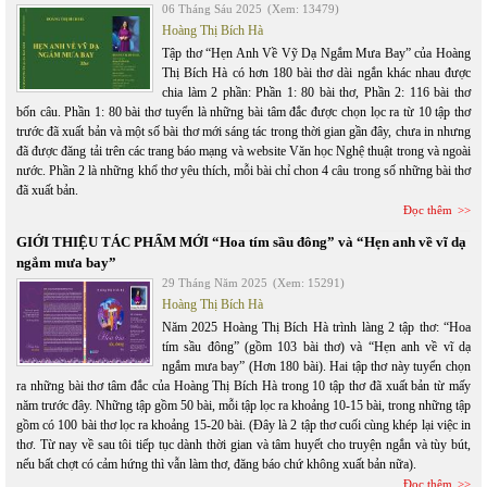
06 Tháng Sáu 2025
(Xem: 13479)
Hoàng Thị Bích Hà
Tập thơ “Hẹn Anh Về Vỹ Dạ Ngắm Mưa Bay” của Hoàng
Thị Bích Hà có hơn 180 bài thơ dài ngắn khác nhau được
chia làm 2 phần: Phần 1: 80 bài thơ, Phần 2: 116 bài thơ
bốn câu. Phần 1: 80 bài thơ tuyển là những bài tâm đắc được chọn lọc ra từ 10 tập thơ
trước đã xuất bản và một số bài thơ mới sáng tác trong thời gian gần đây, chưa in nhưng
đã được đăng tải trên các trang báo mạng và website Văn học Nghệ thuật trong và ngoài
nước. Phần 2 là những khổ thơ yêu thích, mỗi bài chỉ chon 4 câu trong số những bài thơ
đã xuất bản.
Đọc thêm
GIỚI THIỆU TÁC PHẨM MỚI “Hoa tím sầu đông” và “Hẹn anh về vĩ dạ
ngắm mưa bay”
29 Tháng Năm 2025
(Xem: 15291)
Hoàng Thị Bích Hà
Năm 2025 Hoàng Thị Bích Hà trình làng 2 tập thơ: “Hoa
tím sầu đông” (gồm 103 bài thơ) và “Hẹn anh về vĩ dạ
ngắm mưa bay” (Hơn 180 bài). Hai tập thơ này tuyển chọn
ra những bài thơ tâm đắc của Hoàng Thị Bích Hà trong 10 tập thơ đã xuất bản từ mấy
năm trước đây. Những tập gồm 50 bài, mỗi tập lọc ra khoảng 10-15 bài, trong những tập
gồm có 100 bài thơ lọc ra khoảng 15-20 bài. (Đây là 2 tập thơ cuối cùng khép lại việc in
thơ. Từ nay về sau tôi tiếp tục dành thời gian và tâm huyết cho truyện ngắn và tùy bút,
nếu bất chợt có cảm hứng thì vẫn làm thơ, đăng báo chứ không xuất bản nữa).
Đọc thêm