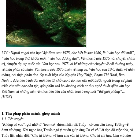
LTG: Người ta gọi văn học Việt Nam sau 1975, đặc biệt là sau 1986, là “văn học đổi mới”,
“văn học trong thời kì đổi mới, “văn học đương đại”. Văn học trước 1975 nói chuyện chính
trị, chuyện đại sự quốc gia. Văn học sau 1975 lại kể những câu chuyện về cái thường ngày,
về thân phận cá nhân. Văn học trước 1975 thiên về tụng ca. Văn học sau 1975 thiên về nhìn
thẳng, nói thật, phản tỉnh. Sự xuất hiện của Nguyễn Huy Thiệp, Phạm Thị Hoài, Bảo
Ninh… đưa tiến trình đổi mới tiến tới chỗ cao trào, tạo nên một bước ngoặt trong sự phát
triển của văn học dân tộc, góp phần xoá bỏ khoảng cách tư duy nghệ thuật giữa văn học
Việt Nam và những nền văn học tiên tiến của nhân loại trong một “thế giới phẳng”...
(HĐK)
1. Thủ pháp phân mảnh, ghép mảnh
1.1. Tên truyện
"
Không có vua
", gợi nhớ từ "
loạn cờ
" được nhân vật Thủy - cô con dâu trong
Tướng về
hưu
sử dụng. Khi nghe ông Thuấn ngỏ ý muốn giúp ông Cơ và cô Lài dọn đỡ việc nhà, cô
Thủy liền phản đối: “
Cha là tướng, về hưu cha vẫn là tướng. Cha là chỉ huy. Cha mà làm