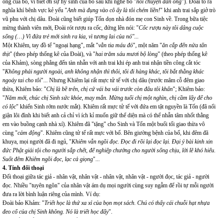
ông của bố, vì biết ơn sự hy sinh của bố sau khi nghe bố "
nói chuyện đàn ông
"). Đoài tỏ ra
nghĩa khí bênh vực kẻ yếu "
Anh mà đụng vào cô ấy là tôi chém liền!
" khi anh trai sắp giở trò
vũ phu với chị dâu. Đoài cũng biết giúp Tốn dọn nhà đón mẹ con Sinh về. Trong bữa tiệc
mừng thành viên mới, Đoài rót rượu ra cốc, đứng lên nói: "
Cốc rượu này tôi dâng cuộc
sống (…) Vì đứa trẻ mới sinh ra kia, vì tương lai của nó"...
Một Khiêm, tay đồ tể "ngoại hạng", mắt "
vằn tia máu đỏ
", một năm "
ăn cắp đến nửa tấn
thịt
" (theo phép thống kê của Đoài), và "
hai trăm sáu mươi bộ lòng
" (theo phép thống kê
của Khảm), sòng phẳng đến tàn nhẫn với anh trai khi ép anh trai nhận tiền công cắt tóc
"
Không phải người ngoài, anh không nhận thì thôi, tôi đi hàng khác, tôi bắt thằng khác
ngoáy tai cho tôi
"... Nhưng Khiêm lại rất mực tử tế với chị dâu (trước mâm cỗ đêm giao
thừa, Khiêm bảo: "
Chị là bề trên, chị cứ vái ba vái trước còn đâu tôi khấn
"; Khiêm bảo:
"
Năm mới, chúc chị Sinh sức khỏe, may mắn. Mừng tuổi chị một nghìn, chị cầm lấy để cho
có lộc
" khiến Sinh rớm nước mắt). Khiêm rất mực tử tế với đứa em tật nguyền là Tốn (đã nổi
giận lôi đình khi biết anh cả chỉ vì ích kỉ muốn giữ thể diện mà có thể nhẫn tâm nhốt thằng
em vào buồng cạnh nhà xí). Khiêm đã "tặng" cho Sinh và Tốn một buổi tối giao thừa vô
cùng "
cảm động
". Khiêm cũng tử tế rất mực với bố. Bên giường bệnh của bố, khi đêm đã
khuya, mọi người đã đi ngủ, "
Khiêm vẫn ngồi đọc. Đọc đi rồi lại đọc lại. Đại ý bài kinh xin
đức Phật giải tội cho người sắp chết, để nghiệp chướng cho người sống chịu, lời lẽ khó hiểu.
Suốt đêm Khiêm ngồi đọc, lạc cả giọng
"...
4. Tính đối thoại
Đối thoại giữa tác giả - nhân vật, nhân vật - nhân vật, nhân vật - người đọc, tác giả - người
đọc. Nhiều "tuyên ngôn" của nhân vật ám dụ mọi người cùng suy ngẫm để rồi tự mỗi người
đưa ra lời bình luận riêng của mình. Ví dụ:
Đoài bảo Khảm: "
Triết học là thứ xa xỉ của bọn mọt sách. Chú có thấy cái chuỗi hạt nhựa
đeo cổ của chị Sinh không. Nó là triết học đấy
".