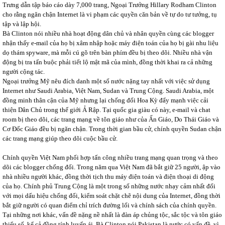
Trưng dẫn tập báo cáo dày 7,000 trang, Ngoại Trưởng Hillary Rodham Clinton
cho rằng ngăn chận Internet là vi phạm các quyền căn bản về tự do tư tưởng, tụ
tập và lập hội.
Bà Clinton nói nhiều nhà hoạt động dân chủ và nhân quyền cùng các blogger
nhận thấy e-mail của họ bị xâm nhập hoặc máy điện toán của họ bị gài nhu liệu
dọ thám spyware, mà mỗi cú gõ trên bàn phím đều bị theo dõi. Nhiều nhà vận
động bị tra tấn buộc phải tiết lộ mật mã của mình, đồng thời khai ra cả những
người cộng tác.
Ngoại trưởng Mỹ nêu đích danh một số nước nặng tay nhất với việc sử dụng
Internet như Saudi Arabia, Việt Nam, Sudan và Trung Cộng. Saudi Arabia, một
đồng minh thân cận của Mỹ nhưng lại chống đối Hoa Kỳ đẩy mạnh việc cải
thiện Dân Chủ trong thế giới Ả Rập. Tại quốc gia giàu có này, e-mail và chat
room bị theo dõi, các trang mạng về tôn giáo như của Ấn Giáo, Do Thái Giáo và
Cơ Đốc Giáo đều bị ngăn chận. Trong thời gian bầu cử, chính quyền Sudan chận
các trang mạng giúp theo dõi cuộc bầu cử.
Chính quyền Việt Nam phối hợp tấn công nhiều trang mạng quan trọng và theo
dõi các blogger chống đối. Trong năm qua Việt Nam đã bắt giữ 25 người, ập vào
nhà nhiều người khác, đồng thời tịch thu máy điện toán và điện thoại di động
của họ. Chính phủ Trung Cộng là một trong số những nước nhạy cảm nhất đối
với mọi dấu hiệu chống đối, kiểm soát chặt chẽ nội dung của Internet, đồng thời
bắt giữ người có quan điểm chỉ trích đường lối và chính sách của chính quyền.
Tại những nơi khác, vấn đề nặng nề nhất là đàn áp chủng tộc, sắc tộc và tôn giáo
thiểu số, kể cả đồng tính luyến ái. Bà Clinton nói Pakistan là nước có vấn đề, vì