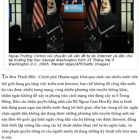
T
i
n Hoa Thịnh Đốn - Chính phủ Obama ngày hôm qua cảnh cáo nhiều nước trên
thế giới đang gia tăng việc kiểm soát Internet, hạn chế không để công dân nước
họ vào được nhiều trang mạng, cùng nhiều phương tiện truyền thông khác,
nhằm ngăn không để xảy ra phong trào cách mạng như đang xảy ra ở Trung
Đông. Báo cáo nhân quyền hằng năm của Bộ Ngoại Giao Hoa Kỳ đưa ra hình
ảnh đáng quan ngại mà nhiều nước đang bỏ thời gian, tiền bạc trong nỗ lực ngăn
chận người dân không tận dụng được những phương tiện truyền thông mới mẻ
này.Hơn 40 quốc gia hiện ngăn công dân của họ không vào được Internet, đồng
thời thiết lập tường lửa cùng các kỹ thuật nhằm ôhạn chế tự do ngôn luận, và
xâm phạm quyền riêng tư của người muốn sử dụng những kỹ thuật tiến hóa mau
lẹ này.