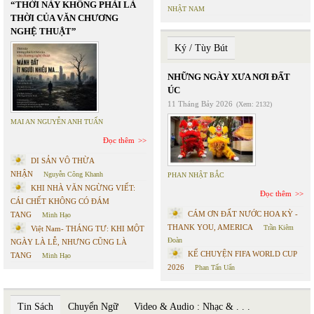
“THỜI NÀY KHÔNG PHẢI LÀ
NHẬT NAM
THỜI CỦA VĂN CHƯƠNG
NGHỆ THUẬT”
Ký / Tùy Bút
NHỮNG NGÀY XƯA NƠI ĐẤT
ÚC
11 Tháng Bảy 2026
(Xem: 2132)
MAI AN NGUYỄN ANH TUẤN
Đọc thêm
DI SẢN VÔ THỪA
NHẬN
Nguyễn Công Khanh
PHAN NHẬT BẮC
KHI NHÀ VĂN NGỪNG VIẾT:
Đọc thêm
CÁI CHẾT KHÔNG CÓ ĐÁM
CÁM ƠN ĐẤT NƯỚC HOA KỲ -
TANG
Minh Hạo
THANK YOU, AMERICA
Trần Kiêm
Việt Nam- THÁNG TƯ: KHI MỘT
Đoàn
NGÀY LÀ LỄ, NHƯNG CŨNG LÀ
KỂ CHUYỆN FIFA WORLD CUP
TANG
Minh Hạo
2026
Phan Tấn Uẩn
Tin Sách
Chuyển Ngữ
Video & Audio : Nhạc & . . .