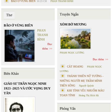
BÃO Ở VÙNG BIÊN
10:23 CH
PHAN THANH BÌNH
Truyện Ngắn
Thơ
XÓM BỜ MƯƠNG
BÃO Ở VÙNG BIÊN
PHAN
THANH
BÌNH
Đọc
thêm
PHẠM NGỌC LƯƠNG
Đọc thêm
CÁT HOANG
PHẠM NGỌC
LƯƠNG
Biên Khảo
THÁNH THIÊN NỮ TƯỚNG -
NHỮNG NGƯỜI MẸ TRẦM MÌNH
GIÁO SƯ TRẦN NGỌC NINH
TRÊN SÔNG
Nguyệt Quỳnh
1923 -2025 VÀ ƯỚC VỌNG DUY
KHI TÌNH YÊU NHUỐM MÀU
TÂN
TOAN TÍNH
Hoàng Thị Bích Hà
Phỏng Vấn