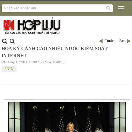
Trước
Sau
HOA KỲ CẢNH CÁO NHIỀU NƯỚC KIỂM SOÁT
INTERNET
09 Tháng Tư 2011
12:00 SA
(Xem: 108049)
SBTN