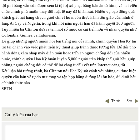
tội phỉ báng vẫn còn được xem là tội bị xử phạt bằng bản án tử hình, và hai viên
chức chính phủ muốn thay đổi luật lệ này đã bị ám sát. Nhiều vụ bạo động quá
khích giết hại hàng chục người chỉ vì họ muốn thực hành tôn giáo của mình ở
Iraq, Ai Cập và Nigeria, trong khi hồi năm ngoái Iran đã hành quyết 300 người.
Tuy nhiên bà Clinton đưa ra tên một số nước có cải tiến hơn về nhân quyền như
Colombia, Guinea và Indonesia.
Để giúp những người muốn nói lên tiếng nói của mình, chính quyền Hoa Kỳ tài
trợ tài chánh vào việc phát triển kỹ thuật giúp tránh được tường lửa. Để đối phó
hành động xâm nhập máy điện toán hoặc trấn áp người chống đối của nhiều
nước, chính quyền Hoa Kỳ huấn luyện 5,000 người trên khắp thế giới hầu giúp
những người chống đối có thể để lại càng ít dấu vết trên Internet càng tốt.
Kết luận bài tường trình, bà Clinton nói Hoa Kỳ sát cánh với những ai thực hiện
quyền căn bản về tự do tư tưởng và tập họp bằng đường lối ôn hòa, dù dưới bất
cứ hình thức nào.
SBTN
Trước
Sau
Gửi ý kiến của bạn