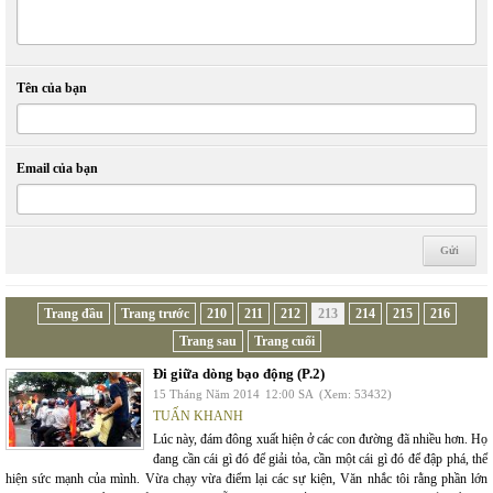
Tên của bạn
Email của bạn
Trang đầu
Trang trước
210
211
212
213
214
215
216
Trang sau
Trang cuối
Đi giữa dòng bạo động (P.2)
15 Tháng Năm 2014
12:00 SA
(Xem: 53432)
TUẤN KHANH
Lúc này, đám đông xuất hiện ở các con đường đã nhiều hơn. Họ
đang cần cái gì đó để giải tỏa, cần một cái gì đó để đập phá, thể
hiện sức mạnh của mình. Vừa chạy vừa điểm lại các sự kiện, Văn nhắc tôi rằng phần lớn