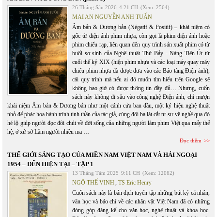
26 Tháng Sáu 2026
4:21 CH
(Xem: 2564)
MAI AN NGUYỄN ANH TUẤN
Âm bản & Dương bản (Négatif & Positif) – khái niệm có
gốc từ điện ảnh phim nhựa, còn gọi là phim điện ảnh hoặc
phim chiếu rạp, liên quan đến quy trình sản xuất phim có từ
buổi sơ sinh của Nghệ thuật Thứ Bảy - Nàng Tiên Út từ
cuối thế kỷ XIX (hiện phim nhựa và các loại máy quay máy
chiếu phim nhựa đã được đưa vào các Bảo tàng Điện ảnh),
cái quy trình mà nếu ai đó muốn tìm hiểu trên Google sẽ
không bao giờ có được thông tin đầy đủ… Nhưng, cuốn
sách này không đi sâu vào công nghệ Điện ảnh, chỉ mượn
khái niệm Âm bản & Dương bản như một cánh cửa ban đầu, một ký hiệu nghệ thuật
nhỏ để phác họa hành trình tinh thần của tác giả, cùng đôi ba lát cắt tự sự về nghề qua đó
hé lộ giúp người đọc đôi chút về đời sống của những người làm phim Việt qua mấy thế
hệ, ở xứ sở Lắm người nhiều ma …
Đọc thêm
THẾ GIỚI SÁNG TẠO CỦA MIỀN NAM VIỆT NAM VÀ HẢI NGOẠI
1954 – ĐẾN HIỆN TẠI – TẬP 1
13 Tháng Tám 2025
9:11 CH
(Xem: 12062)
NGÔ THẾ VINH
,
TS Eric Henry
Cuốn sách này là bản dịch tuyển tập những bút ký cá nhân,
văn học và báo chí về các nhân vật Việt Nam đã có những
đóng góp đáng kể cho văn học, nghệ thuật và khoa học.