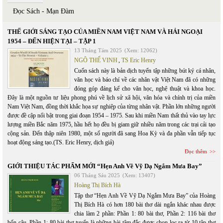
Đọc Sách - Mạn Đàm
THẾ GIỚI SÁNG TẠO CỦA MIỀN NAM VIỆT NAM VÀ HẢI NGOẠI
1954 – ĐẾN HIỆN TẠI – TẬP 1
13 Tháng Tám 2025
(Xem: 12062)
NGÔ THẾ VINH
,
TS Eric Henry
Cuốn sách này là bản dịch tuyển tập những bút ký cá nhân,
văn học và báo chí về các nhân vật Việt Nam đã có những
đóng góp đáng kể cho văn học, nghệ thuật và khoa học.
Đây là một nguồn tư liệu phong phú về lịch sử xã hội, văn hóa và chính trị của miền
Nam Việt Nam, đồng thời khắc họa sự nghiệp của từng nhân vật. Phần lớn những người
được đề cập nổi bật trong giai đoạn 1954 – 1975. Sau khi miền Nam thất thủ vào tay lực
lượng miền Bắc năm 1975, hầu hết họ đều bị giam giữ nhiều năm trong các trại cải tạo
cộng sản. Đến thập niên 1980, một số người đã sang Hoa Kỳ và đa phần vẫn tiếp tục
hoạt động sáng tạo.(TS. Eric Henry, dịch giả)
Đọc thêm
GIỚI THIỆU TÁC PHẨM MỚI “Hẹn Anh Về Vỹ Dạ Ngắm Mưa Bay”
06 Tháng Sáu 2025
(Xem: 13407)
Hoàng Thị Bích Hà
Tập thơ “Hẹn Anh Về Vỹ Dạ Ngắm Mưa Bay” của Hoàng
Thị Bích Hà có hơn 180 bài thơ dài ngắn khác nhau được
chia làm 2 phần: Phần 1: 80 bài thơ, Phần 2: 116 bài thơ
bốn câu. Phần 1: 80 bài thơ tuyển là những bài tâm đắc được chọn lọc ra từ 10 tập thơ