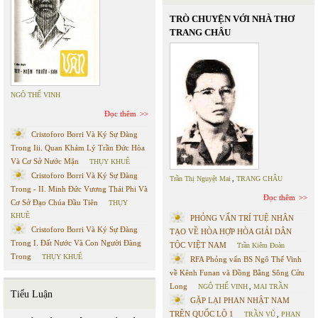
TRÒ CHUYỆN VỚI NHÀ THƠ
TRANG CHÂU
NGÔ THẾ VINH
Đọc thêm
Cristoforo Borri Và Ký Sự Đàng
Trong Iii. Quan Khám Lý Trần Đức Hòa
Và Cơ Sở Nước Mặn
THỤY KHUÊ
Cristoforo Borri Và Ký Sự Đàng
Trần Thị Nguyệt Mai
,
TRANG CHÂU
Trong - II. Minh Đức Vương Thái Phi Và
Đọc thêm
Cơ Sở Đạo Chúa Đầu Tiên
THỤY
KHUÊ
PHỎNG VẤN TRÍ TUỆ NHÂN
Cristoforo Borri Và Ký Sự Đàng
TẠO VỀ HÒA HỢP HÒA GIẢI DÂN
Trong I. Đất Nước Và Con Người Đàng
TỘC VIỆT NAM
Trần Kiêm Đoàn
Trong
THỤY KHUÊ
RFA Phỏng vấn BS Ngô Thế Vinh
về Kênh Funan và Đồng Bằng Sông Cửu
Long
NGÔ THẾ VINH
,
MAI TRẦN
Tiểu Luận
GẶP LẠI PHAN NHẬT NAM
TRÊN QUỐC LỘ 1
TRẦN VŨ
,
PHAN