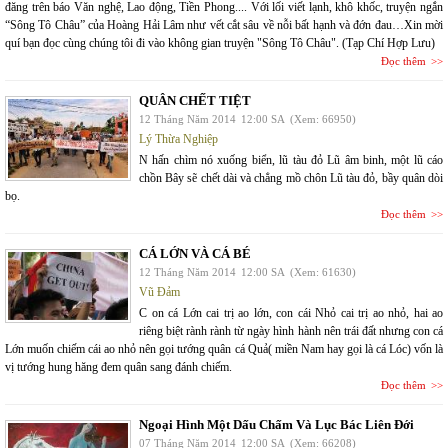
đăng trên báo Văn nghệ, Lao động, Tiền Phong.... Với lối viết lạnh, khô khốc, truyện ngắn
“Sông Tô Châu” của Hoàng Hải Lâm như vết cắt sâu về nỗi bất hạnh và đớn đau…Xin mời
quí bạn đọc cùng chúng tôi đi vào không gian truyện "Sông Tô Châu". (Tạp Chí Hợp Lưu)
Đọc thêm
QUÂN CHẾT TIỆT
12 Tháng Năm 2014
12:00 SA
(Xem: 66950)
Lý Thừa Nghiệp
N hấn chìm nó xuống biển, lũ tàu đỏ Lũ âm binh, một lũ cáo
chồn Bây sẽ chết dài và chẳng mồ chôn Lũ tàu đỏ, bầy quân dòi
bọ.
Đọc thêm
CÁ LỚN VÀ CÁ BÉ
12 Tháng Năm 2014
12:00 SA
(Xem: 61630)
Vũ Đảm
C on cá Lớn cai trị ao lớn, con cái Nhỏ cai trị ao nhỏ, hai ao
riêng biệt rành rành từ ngày hình hành nên trái đất nhưng con cá
Lớn muốn chiếm cái ao nhỏ nên gọi tướng quân cá Quả( miền Nam hay gọi là cá Lóc) vốn là
vị tướng hung hăng đem quân sang đánh chiếm.
Đọc thêm
Ngoại Hình Một Dấu Chấm Và Lục Bác Liên Đới
07 Tháng Năm 2014
12:00 SA
(Xem: 66208)