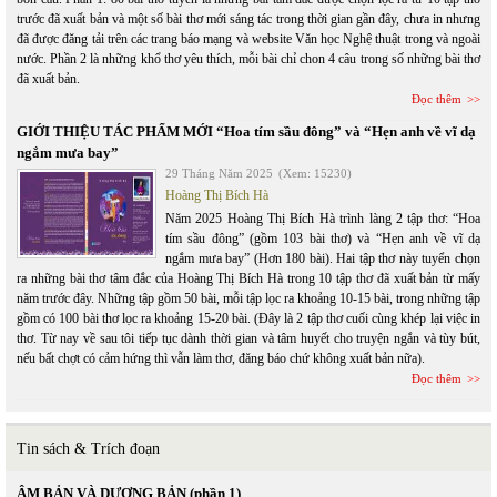
trước đã xuất bản và một số bài thơ mới sáng tác trong thời gian gần đây, chưa in nhưng
đã được đăng tải trên các trang báo mạng và website Văn học Nghệ thuật trong và ngoài
nước. Phần 2 là những khổ thơ yêu thích, mỗi bài chỉ chon 4 câu trong số những bài thơ
đã xuất bản.
Đọc thêm
GIỚI THIỆU TÁC PHẨM MỚI “Hoa tím sầu đông” và “Hẹn anh về vĩ dạ
ngắm mưa bay”
29 Tháng Năm 2025
(Xem: 15230)
Hoàng Thị Bích Hà
Năm 2025 Hoàng Thị Bích Hà trình làng 2 tập thơ: “Hoa
tím sầu đông” (gồm 103 bài thơ) và “Hẹn anh về vĩ dạ
ngắm mưa bay” (Hơn 180 bài). Hai tập thơ này tuyển chọn
ra những bài thơ tâm đắc của Hoàng Thị Bích Hà trong 10 tập thơ đã xuất bản từ mấy
năm trước đây. Những tập gồm 50 bài, mỗi tập lọc ra khoảng 10-15 bài, trong những tập
gồm có 100 bài thơ lọc ra khoảng 15-20 bài. (Đây là 2 tập thơ cuối cùng khép lại việc in
thơ. Từ nay về sau tôi tiếp tục dành thời gian và tâm huyết cho truyện ngắn và tùy bút,
nếu bất chợt có cảm hứng thì vẫn làm thơ, đăng báo chứ không xuất bản nữa).
Đọc thêm
Tin sách & Trích đoạn
ÂM BẢN VÀ DƯƠNG BẢN (phần 1)