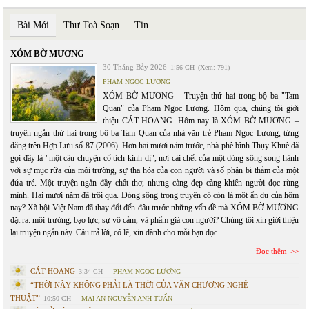
Bài Mới
Thư Toà Soạn
Tin
XÓM BỜ MƯƠNG
30 Tháng Bảy 2026
1:56 CH
(Xem: 791)
PHẠM NGỌC LƯƠNG
XÓM BỜ MƯƠNG – Truyện thứ hai trong bộ ba "Tam
Quan" của Phạm Ngọc Lương. Hôm qua, chúng tôi giới
thiệu CÁT HOANG. Hôm nay là XÓM BỜ MƯƠNG –
truyện ngắn thứ hai trong bộ ba Tam Quan của nhà văn trẻ Phạm Ngọc Lương, từng
đăng trên Hợp Lưu số 87 (2006). Hơn hai mươi năm trước, nhà phê bình Thụy Khuê đã
gọi đây là "một câu chuyện cổ tích kinh dị", nơi cái chết của một dòng sông song hành
với sự mục rữa của môi trường, sự tha hóa của con người và số phận bi thảm của một
đứa trẻ. Một truyện ngắn đầy chất thơ, nhưng càng đẹp càng khiến người đọc rùng
mình. Hai mươi năm đã trôi qua. Dòng sông trong truyện có còn là một ẩn dụ của hôm
nay? Xã hội Việt Nam đã thay đổi đến đâu trước những vấn đề mà XÓM BỜ MƯƠNG
đặt ra: môi trường, bạo lực, sự vô cảm, và phẩm giá con người? Chúng tôi xin giới thiệu
lại truyện ngắn này. Câu trả lời, có lẽ, xin dành cho mỗi bạn đọc.
Đọc thêm
CÁT HOANG
3:34 CH
PHẠM NGỌC LƯƠNG
“THỜI NÀY KHÔNG PHẢI LÀ THỜI CỦA VĂN CHƯƠNG NGHỆ
THUẬT”
10:50 CH
MAI AN NGUYỄN ANH TUẤN