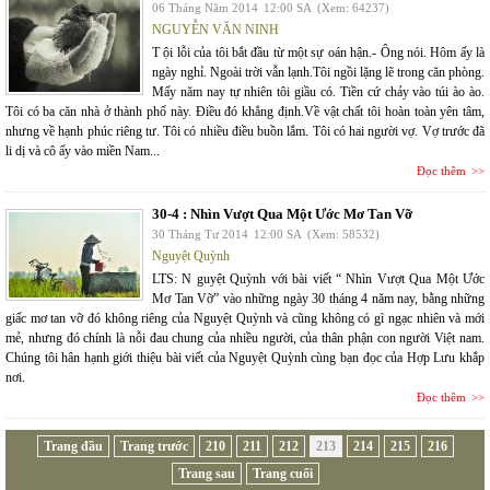
06 Tháng Năm 2014
12:00 SA
(Xem: 64237)
NGUYỄN VĂN NINH
T ội lỗi của tôi bắt đầu từ một sự oán hận.- Ông nói. Hôm ấy là
ngày nghỉ. Ngoài trời vẫn lạnh.Tôi ngồi lặng lẽ trong căn phòng.
Mấy năm nay tự nhiên tôi giầu có. Tiền cứ chảy vào túi ào ào.
Tôi có ba căn nhà ở thành phố này. Điều đó khẳng định.Về vật chất tôi hoàn toàn yên tâm,
nhưng về hạnh phúc riêng tư. Tôi có nhiều điều buồn lắm. Tôi có hai người vợ. Vợ trước đã
li dị và cô ấy vào miền Nam...
Đọc thêm
30-4 : Nhìn Vượt Qua Một Ước Mơ Tan Vỡ
30 Tháng Tư 2014
12:00 SA
(Xem: 58532)
Nguyệt Quỳnh
LTS: N guyệt Quỳnh với bài viết “ Nhìn Vượt Qua Một Ước
Mơ Tan Vỡ” vào những ngày 30 tháng 4 năm nay, bằng những
giấc mơ tan vỡ đó không riêng của Nguyệt Quỳnh và cũng không có gì ngạc nhiên và mới
mẻ, nhưng đó chính là nỗi đau chung của nhiều người, của thân phận con người Việt nam.
Chúng tôi hân hạnh giới thiệu bài viết của Nguyệt Quỳnh cùng bạn đọc của Hợp Lưu khắp
nơi.
Đọc thêm
Trang đầu
Trang trước
210
211
212
213
214
215
216
Trang sau
Trang cuối