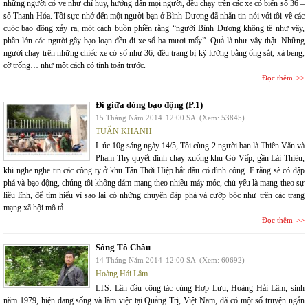
những người có vẻ như chỉ huy, hướng dẫn mọi người, đều chạy trên các xe có biển số 36 –
số Thanh Hóa. Tôi sực nhớ đến một người bạn ở Bình Dương đã nhắn tin nói với tôi về các
cuộc bạo động xảy ra, một cách buồn phiền rằng “người Bình Dương không tệ như vậy,
phần lớn các người gây bạo loạn đều đi xe số ba mươi mấy”. Quả là như vậy thật. Những
người chạy trên những chiếc xe có số như 36, đều trang bị kỹ lưỡng bằng ống sắt, xà beng,
cờ trống… như một cách có tính toán trước.
Đọc thêm
Đi giữa dòng bạo động (P.1)
15 Tháng Năm 2014
12:00 SA
(Xem: 53845)
TUẤN KHANH
L úc 10g sáng ngày 14/5, Tôi cùng 2 người bạn là Thiên Văn và
Phạm Thy quyết định chạy xuống khu Gò Vấp, gần Lái Thiêu,
khi nghe nghe tin các công ty ở khu Tân Thới Hiệp bắt đầu có đình công. E rằng sẽ có đập
phá và bạo động, chúng tôi không dám mang theo nhiều máy móc, chủ yếu là mang theo sự
liều lĩnh, để tìm hiểu vì sao lại có những chuyện đập phá và cướp bóc như trên các trang
mạng xã hội mô tả.
Đọc thêm
Sông Tô Châu
14 Tháng Năm 2014
12:00 SA
(Xem: 60692)
Hoàng Hải Lâm
LTS: Lần đầu cộng tác cùng Hợp Lưu, Hoàng Hải Lâm, sinh
năm 1979, hiện đang sống và làm việc tại Quảng Trị, Việt Nam, đã có một số truyện ngắn