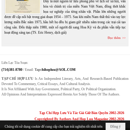
Đây là một nguồn tư liệu phong phú về lịch sử xã hội, văn
hóa và chính trị của miền Nam Việt Nam, đồng thời khắc
họa sự nghiệp của từng nhân vật. Phần lớn những người
được đề cập nổi bật trong giai đoạn 1954 – 1975. Sau khi miền Nam thất thủ vào tay lực
lượng miền Bắc năm 1975, hầu hết họ đều bị giam giữ nhiều năm trong các trại cải tạo
cộng sản. Đến thập niên 1980, một số người đã sang Hoa Kỳ và đa phần vẫn tiếp tục
hoạt động sáng tạo.(TS. Eric Henry, dịch giả)
Đọc thêm
Liên Lạc Tòa Soạn:
(714)381-8780
/ Email:
Tapc
Hihopluu@AOL.COM
TẠP CHÍ HỢP LƯU
Is An Independent Literary, Arts, And Research-Based Publication
Devoted To Commentary, Critical Essays, And Cultural Analysis.
It Is Not Affiliated With Any Government, Political Party, Or Political Organization.
All Opinions And Interpretations Expressed Herein Are Solely Those Of The Authors.
Tạp Chí Hợp Lưu Và Tác Giả Giữ Bản Quyền 2002-2026
Copyrighted By Authors And Hop Luu Magazine 2002-2026
Chúng tôi sử dụng cookie để cung cấp cho bạn trải nghiệm tốt nhất trên
Đồng ý