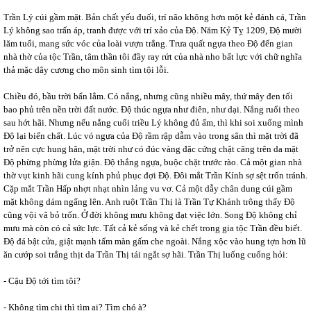
Trần Lý cúi gầm mặt. Bản chất yếu đuối, trí não không hơn một kẻ đánh cá, Trần
Lý không sao trấn áp, tranh được với trí xảo của Độ. Năm Kỷ Tỵ 1209, Độ mười
lăm tuổi, mang sức vóc của loài vượn trắng. Trưa quất ngựa theo Độ đến gian
nhà thờ của tộc Trần, tâm thần tôi đầy ray rứt của nhà nho bất lực với chữ nghĩa
thả mặc dây cương cho môn sinh tìm tội lỗi.
Chiều đó, bầu trời bẩn lắm. Có nắng, nhưng cũng nhiều mây, thứ mây đen tối
bao phủ trên nền trời đất nước. Độ thúc ngựa như điên, như dại. Nắng ruổi theo
sau hớt hãi. Nhưng nếu nắng cuối triều Lý không đủ ấm, thì khi soi xuống mình
Độ lại biến chất. Lúc vó ngựa của Độ rầm rập dẫm vào trong sân thì mặt trời đã
trở nên cực hung hãn, mặt trời như có đúc vàng đặc cứng chật căng trên da mặt
Độ phừng phừng lửa giận. Độ thắng ngựa, buộc chặt trước rào. Cả một gian nhà
thờ vụt kinh hãi cung kính phủ phục đợi Độ. Đôi mắt Trần Kính sợ sệt trốn tránh.
Cặp mắt Trần Hấp nhợt nhạt nhìn lảng vu vơ. Cả một dẫy chân dung cúi gầm
mặt không dám ngẩng lên. Anh ruột Trần Thị là Trần Tự Khánh trông thấy Độ
cũng vội vã bỏ trốn. Ở đời không mưu không đạt việc lớn. Song Độ không chỉ
mưu mà còn có cả sức lực. Tất cả kẻ sống và kẻ chết trong gia tộc Trần đều biết.
Độ đá bật cửa, giật mạnh tấm màn gấm che ngoài. Nắng xộc vào hung tợn hơn lũ
ăn cướp soi trắng thịt da Trần Thị tái ngắt sợ hãi. Trần Thị luống cuống hỏi:
- Cậu Độ tới tìm tôi?
- Không tìm chị thì tìm ai? Tìm chó à?