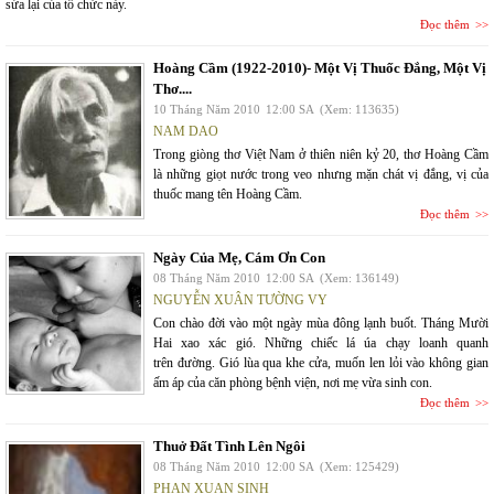
sửa lại của tổ chức này.
Đọc thêm
Hoàng Cầm (1922-2010)- Một Vị Thuốc Đắng, Một Vị
Thơ....
10 Tháng Năm 2010
12:00 SA
(Xem: 113635)
NAM DAO
Trong giòng thơ Việt Nam ở thiên niên kỷ 20, thơ Hoàng Cầm
là những giọt nước trong veo nhưng mặn chát vị đắng, vị của
thuốc mang tên Hoàng Cầm.
Đọc thêm
Ngày Của Mẹ, Cám Ơn Con
08 Tháng Năm 2010
12:00 SA
(Xem: 136149)
NGUYỄN XUÂN TƯỜNG VY
Con chào đời vào một ngày mùa đông lạnh buốt. Tháng Mười
Hai xao xác gió. Những chiếc lá úa chạy loanh quanh
trên đường. Gió lùa qua khe cửa, muốn len lỏi vào không gian
ấm áp của căn phòng bệnh viện, nơi mẹ vừa sinh con.
Đọc thêm
Thuở Đất Tình Lên Ngôi
08 Tháng Năm 2010
12:00 SA
(Xem: 125429)
PHAN XUAN SINH