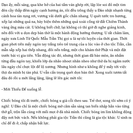
Dạo ấy, mỗi sáng, qua khe hở của hai tấm ván ghép rời, lập lòe soi đỏ một tim
đèn cầy thắp đêm ngày cạnh hương án, tôi đều trông thấy u Đào nhặt nhạnh từng
cánh hoa tàn rụng rơi, vương vãi dưới gốc chân nhang. U quét tước tro hương,
xếp lại những quả na, bày biện thêm những quả xoài cống từ đất Chiêm Thành
vàng ửng màu cát. U không biết chữ, lại không có thì giờ đi nghe giảng kinh,
nên đối với u dọn dẹp bàn thờ là một hành động hướng thượng. U rất chăm làm,
ngày xưa Linh Từ Quốc Mẫu Trần Thị gọi u là sự tôi luyện của thời gian. Thời
gian phơi trên mấy ngón tay trắng trẻo trẻ trung của u lúc vào ở cho tộc Trần, cần
mẫn sắp xếp hai thếp nhang, đôi nến trắng, một cho khám thờ Phật và một đặt
trước bài vị gia tiên. Vẫn động tác đó, nhưng thời gian đã bào mòn, ăn nhấm
từng đầu ngón tay, khiến lớp da nhão nhoẹt nhăn nheo như thứ da bị ngâm nước
lâu ngày chỉ chực lột để lộ xương. Nhưng hình như u không để ý mấy tới việc
thịt da mình bị tàn phá. U vẫn cẩn trọng quét dọn bàn thờ. Xong xuôi tươm tất
đâu đó rồi u mới lẳng lặng, lặng lẽ lên gác mời tôi:
- Mời Thiếu Đế xuống lễ.
Chiếc bóng tôi đi trước, chiếc bóng u già cỗi theo sau. Trẻ thơ, song tôi sớm có ý
nghĩ: U Đào chỉ là một chiếc bóng mờ câm sẵn sàng tan biến nhập hẳn vào từng
thớ gỗ, trộn lẫn cùng với mối mọt ở đà nhà mình. Chiếc bóng im lìm không động
đậy nơi bức vách. Nếu không phải gia tộc Trần thì cũng là gia tộc khác. U sinh ra
chỉ để đi ở, chấp nhận bất lực.