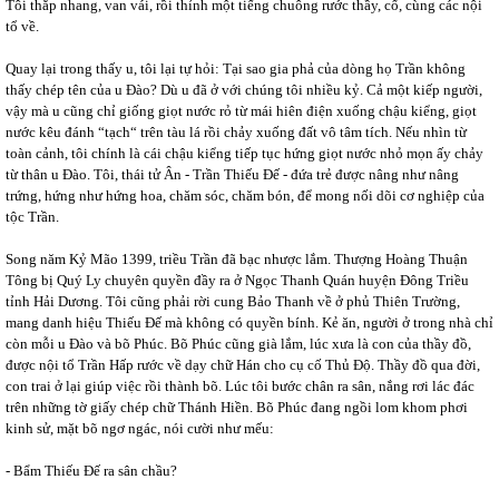
Tôi thắp nhang, van vái, rồi thỉnh một tiếng chuông rước thầy, cố, cùng các nội
tổ về.
Quay lại trong thấy u, tôi lại tự hỏi: Tại sao gia phả của dòng họ Trần không
thấy chép tên của u Đào? Dù u đã ở với chúng tôi nhiều kỷ. Cả một kiếp người,
vậy mà u cũng chỉ giống giọt nước rỏ từ mái hiên điện xuống chậu kiểng, giọt
nước kêu đánh “tạch“ trên tàu lá rồi chảy xuống đất vô tâm tích. Nếu nhìn từ
toàn cảnh, tôi chính là cái chậu kiểng tiếp tục hứng giọt nước nhỏ mọn ấy chảy
từ thân u Đào. Tôi, thái tử Ân - Trần Thiếu Đế - đứa trẻ được nâng như nâng
trứng, hứng như hứng hoa, chăm sóc, chăm bón, để mong nối dõi cơ nghiệp của
tộc Trần.
Song năm Kỷ Mão 1399, triều Trần đã bạc nhược lắm. Thượng Hoàng Thuận
Tông bị Quý Ly chuyên quyền đầy ra ở Ngọc Thanh Quán huyện Đông Triều
tỉnh Hải Dương. Tôi cũng phải rời cung Bảo Thanh về ở phủ Thiên Trường,
mang danh hiệu Thiếu Đế mà không có quyền bính. Kẻ ăn, người ở trong nhà chỉ
còn mỗi u Đào và bõ Phúc. Bõ Phúc cũng già lắm, lúc xưa là con của thầy đồ,
được nội tổ Trần Hấp rước về dạy chữ Hán cho cụ cố Thủ Độ. Thầy đồ qua đời,
con trai ở lại giúp việc rồi thành bõ. Lúc tôi bước chân ra sân, nắng rơi lác đác
trên những tờ giấy chép chữ Thánh Hiền. Bõ Phúc đang ngồi lom khom phơi
kinh sử, mặt bõ ngơ ngác, nói cười như mếu:
- Bẩm Thiếu Đế ra sân chầu?