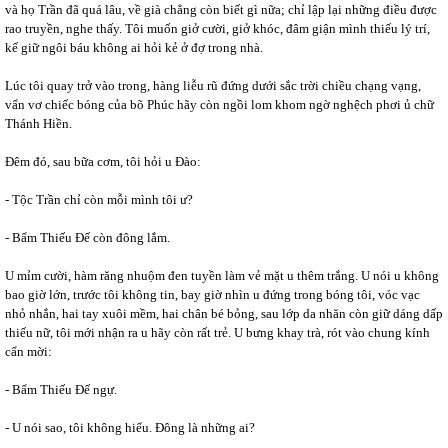
và họ Trần đã quá lâu, về già chẳng còn biết gì nữa; chỉ lập lại những điều được
rao truyền, nghe thấy. Tôi muốn giở cười, giở khóc, đâm giận mình thiếu lý trí,
kế giữ ngôi báu không ai hỏi kẻ ở đợ trong nhà.
Lúc tôi quay trở vào trong, hàng liễu rũ đứng dưới sắc trời chiều chạng vạng,
vẩn vơ chiếc bóng của bõ Phúc hãy còn ngồi lom khom ngờ nghệch phơi ủ chữ
Thánh Hiền.
Đêm đó, sau bữa cơm, tôi hỏi u Đào:
- Tộc Trần chỉ còn mỗi mình tôi ư?
- Bẩm Thiếu Đế còn đông lắm.
U mỉm cười, hàm răng nhuộm đen tuyền làm vẻ mặt u thêm trắng. U nói u không
bao giờ lớn, trước tôi không tin, bay giờ nhìn u đứng trong bóng tôi, vóc vạc
nhỏ nhắn, hai tay xuôi mềm, hai chân bé bỏng, sau lớp da nhăn còn giữ dáng dấp
thiếu nữ, tôi mới nhận ra u hãy còn rất trẻ. U bưng khay trà, rót vào chung kính
cẩn mời:
- Bẩm Thiếu Đế ngự.
- U nói sao, tôi không hiểu. Đông là những ai?