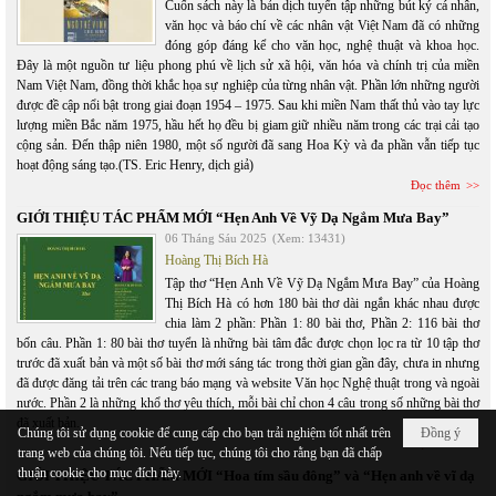
Cuốn sách này là bản dịch tuyển tập những bút ký cá nhân,
văn học và báo chí về các nhân vật Việt Nam đã có những
đóng góp đáng kể cho văn học, nghệ thuật và khoa học.
Đây là một nguồn tư liệu phong phú về lịch sử xã hội, văn hóa và chính trị của miền
Nam Việt Nam, đồng thời khắc họa sự nghiệp của từng nhân vật. Phần lớn những người
được đề cập nổi bật trong giai đoạn 1954 – 1975. Sau khi miền Nam thất thủ vào tay lực
lượng miền Bắc năm 1975, hầu hết họ đều bị giam giữ nhiều năm trong các trại cải tạo
cộng sản. Đến thập niên 1980, một số người đã sang Hoa Kỳ và đa phần vẫn tiếp tục
hoạt động sáng tạo.(TS. Eric Henry, dịch giả)
Đọc thêm
GIỚI THIỆU TÁC PHẨM MỚI “Hẹn Anh Về Vỹ Dạ Ngắm Mưa Bay”
06 Tháng Sáu 2025
(Xem: 13431)
Hoàng Thị Bích Hà
Tập thơ “Hẹn Anh Về Vỹ Dạ Ngắm Mưa Bay” của Hoàng
Thị Bích Hà có hơn 180 bài thơ dài ngắn khác nhau được
chia làm 2 phần: Phần 1: 80 bài thơ, Phần 2: 116 bài thơ
bốn câu. Phần 1: 80 bài thơ tuyển là những bài tâm đắc được chọn lọc ra từ 10 tập thơ
trước đã xuất bản và một số bài thơ mới sáng tác trong thời gian gần đây, chưa in nhưng
đã được đăng tải trên các trang báo mạng và website Văn học Nghệ thuật trong và ngoài
nước. Phần 2 là những khổ thơ yêu thích, mỗi bài chỉ chon 4 câu trong số những bài thơ
đã xuất bản.
Chúng tôi sử dụng cookie để cung cấp cho bạn trải nghiệm tốt nhất trên
Đồng ý
Đọc thêm
trang web của chúng tôi. Nếu tiếp tục, chúng tôi cho rằng bạn đã chấp
thuận cookie cho mục đích này.
GIỚI THIỆU TÁC PHẨM MỚI “Hoa tím sầu đông” và “Hẹn anh về vĩ dạ