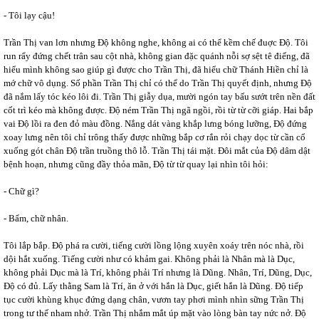
- Tôi lạy cậu!
Trần Thị van lơn nhưng Độ không nghe, không ai có thể kềm chế đuợc Độ. Tôi
run rẩy đứng chết trân sau cột nhà, không gian đặc quánh nỗi sợ sệt tê điếng, đã
hiểu mình không sao giúp gì được cho Trần Thị, đã hiểu chữ Thánh Hiền chỉ là
mớ chữ vô dụng. Số phần Trần Thị chỉ có thể do Trần Thị quyết định, nhưng Độ
đã nắm lấy tóc kéo lôi đi. Trần Thị giẫy dụa, mười ngón tay bấu sướt trên nền đất
cốt trì kéo mà không được. Độ ném Trần Thị ngã ngồi, rồi từ từ cỡi giáp. Hai bắp
vai Độ lồi ra đen đỏ màu đồng. Nắng dát vàng khắp lưng bóng lưỡng, Độ đứng
xoay lưng nên tôi chỉ trông thấy được những bắp cơ rắn rỏi chạy dọc từ cần cổ
xuống gót chân Độ trần truồng thô lỗ. Trần Thị tái mặt. Đôi mắt của Độ dâm dật
bệnh hoạn, nhưng cũng đầy thỏa mãn, Độ từ từ quay lại nhìn tôi hỏi:
- Chữ gì?
- Bẩm, chữ nhân.
Tôi lắp bắp. Độ phá ra cười, tiếng cười lồng lộng xuyên xoáy trên nóc nhà, rồi
dội hắt xuống. Tiếng cười như có khảm gai. Không phải là Nhân mà là Dục,
không phải Dục mà là Trí, không phải Trí nhưng là Dũng. Nhân, Trí, Dũng, Dục,
Độ có đủ. Lấy thằng Sam là Trí, ăn ở với hắn là Dục, giết hắn là Dũng. Độ tiếp
tục cười khùng khục đứng dạng chân, vươn tay phơi mình nhìn sững Trần Thị
trong tư thế nham nhở. Trần Thị nhắm mắt úp mặt vào lòng bàn tay nức nở. Độ