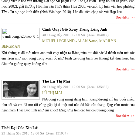
Giảng viên Khoa văn trường Đại học Sư phạm Huế. Tác giả cuốn Tiếng nói thi ca (Nxb Văn
học, 2002), giải thưởng Hội nhà văn Thừa thiên Huế 2003, và cuốn Lý luận văn học phương
Tây - Tự sự học kinh điển (Nxb Văn học, 2010). Lần đầu tiên cộng tác với Hợp lưu.
Đọc thêm
Cánh Quạt Gió Xoay Trong Lòng Anh
30 Tháng Bảy 2010
12:00 SA
(Xem: 104012)
MICHEL LEGRAND - ALAN &amp; MARILYN
BERGMAN
Khi chúng ta đã thôi nhau anh mới chợt nhận ra Rằng mùa thu đổi sắc lá thành màu mái tóc
em Tròn như một vòng trong xoắn ốc như bánh xe trong bánh xe Không kết thúc hoặc bắt
đầu trên guồng quay không dứt
Đọc thêm
Thơ Lữ Thị Mai
20 Tháng Bảy 2010
12:00 SA
(Xem: 135492)
LỮ THỊ MAI
Nơi dòng sông mang dáng hình loang đường chỉ tay buổi chiều
như tôi và em đã mơ rồi cùng gặp lại ở một nơi nào đó bậc cầu thang lặng câm nước của
ngàn năm Thác Bạc hình như em khóc! lừng lững trên cao tóc cội buông dòng
Đọc thêm
Thời Đại Của Xin Lỗi
23 Tháng Sáu 2010
12:00 SA
(Xem: 131034)