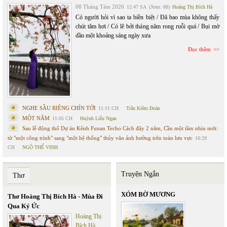
08 Tháng Tám 2026
12:47 SA
(Xem: 88)
Hoàng Thị Bích Hà
Có người hỏi vì sao ta biền biệt / Đã bao mùa không thấy
chút tăm hơi / Có lẽ bởi tháng năm rong ruỗi quá / Bụi mờ
dần một khoảng sáng ngày xưa
Đọc thêm
NGHE SẦU RIÊNG CHÍN TỚI
11:11 CH
Trần Kiêm Đoàn
MỘT NĂM
11:05 CH
Huỳnh Liễu Ngạn
Sau lễ động thổ Dự án Kênh Funan Techo Cách đây 2 năm, Cần một tầm nhìn mới:
từ "một công trình" sang "một hệ thống" thủy văn ảnh hưởng trên toàn lưu vực
10:29
CH
NGÔ THẾ VINH
Truyện Ngắn
Thơ
XÓM BỜ MƯƠNG
Thơ Hoàng Thị Bích Hà - Mùa Đi
Qua Ký Ức
Hoàng Thị
Bích Hà