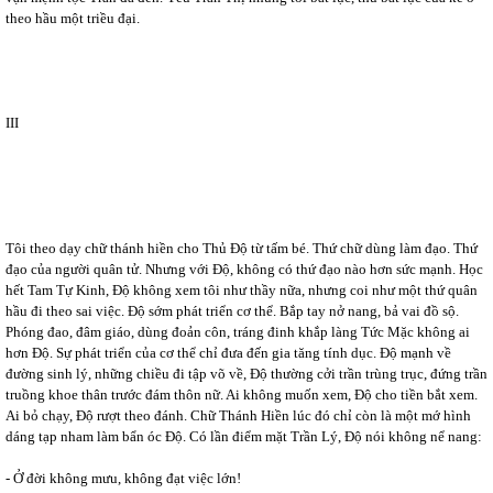
theo hầu một triều đại.
III
Tôi theo dạy chữ thánh hiền cho Thủ Độ từ tấm bé. Thứ chữ dùng làm đạo. Thứ
đạo của người quân tử. Nhưng với Độ, không có thứ đạo nào hơn sức mạnh. Học
hết Tam Tự Kinh, Độ không xem tôi như thầy nữa, nhưng coi như một thứ quân
hầu đi theo sai việc. Độ sớm phát triển cơ thể. Bắp tay nở nang, bả vai đồ sộ.
Phóng đao, đâm giáo, dùng đoản côn, tráng đinh khắp làng Tức Mặc không ai
hơn Độ. Sự phát triển của cơ thể chỉ đưa đến gia tăng tính dục. Độ mạnh về
đường sinh lý, những chiều đi tập võ về, Độ thường cởi trần trùng trục, đứng trần
truồng khoe thân trước đám thôn nữ. Ai không muốn xem, Độ cho tiền bắt xem.
Ai bỏ chạy, Độ rượt theo đánh. Chữ Thánh Hiền lúc đó chỉ còn là một mớ hình
dáng tạp nham làm bẩn óc Độ. Có lần điểm mặt Trần Lý, Độ nói không nể nang:
- Ở đời không mưu, không đạt việc lớn!