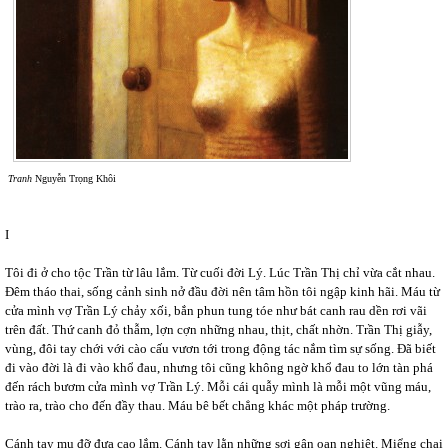
Tranh
Nguyễn Trọng Khôi
I
Tôi đi ở cho tộc Trần từ lâu lắm. Từ cuối đời Lý. Lúc Trần Thị chỉ vừa cắt nhau.
Đêm tháo thai, sống cảnh sinh nở đầu đời nên tâm hồn tôi ngập kinh hãi. Máu từ
cửa mình vợ Trần Lý chảy xối, bắn phun tung tóe như bát canh rau dền rơi vãi
trên đất. Thứ canh đỏ thẫm, lợn cợn những nhau, thịt, chất nhờn. Trần Thị giẫy,
vùng, đôi tay chới với cào cấu vươn tới trong động tác nắm tìm sự sống. Đã biết
đi vào đời là đi vào khổ đau, nhưng tôi cũng không ngờ khổ đau to lớn tàn phá
đến rách bươm cửa mình vợ Trần Lý. Mỗi cái quẫy mình là mỗi một vũng máu,
trào ra, trào cho đến đầy thau. Máu bê bết chẳng khác một pháp trường.
Cánh tay mụ đỡ đưa cao lắm. Cánh tay lằn những sợi gân oan nghiệt. Miểng chai