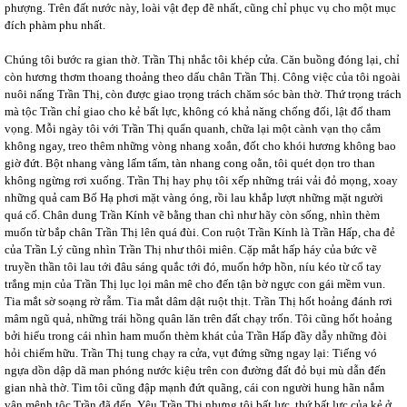
phượng. Trên đất nước này, loài vật đẹp đẽ nhất, cũng chỉ phục vụ cho một mục
đích phàm phu nhất.
Chúng tôi bước ra gian thờ. Trần Thị nhắc tôi khép cửa. Căn buồng đóng lại, chỉ
còn hương thơm thoang thoảng theo dấu chân Trần Thị. Công việc của tôi ngoài
nuôi nấng Trần Thị, còn được giao trọng trách chăm sóc bàn thờ. Thứ trọng trách
mà tộc Trần chỉ giao cho kẻ bất lực, không có khả năng chống đối, lật đổ tham
vọng. Mỗi ngày tôi với Trần Thị quẩn quanh, chữa lại một cành vạn thọ cắm
không ngay, treo thêm những vòng nhang xoắn, đốt cho khói hương không bao
giờ đứt. Bột nhang vàng lấm tấm, tàn nhang cong oằn, tôi quét dọn tro than
không ngừng rơi xuống. Trần Thị hay phụ tôi xếp những trái vải đỏ mọng, xoay
những quả cam Bố Hạ phơi mặt vàng óng, rồi lau khắp lượt những mặt người
quá cố. Chân dung Trần Kính vẽ bằng than chì như hãy còn sống, nhìn thèm
muốn từ bắp chân Trần Thị lên quá đùi. Con ruột Trần Kính là Trần Hấp, cha đẻ
của Trần Lý cũng nhìn Trần Thị như thôi miên. Cặp mắt hấp háy của bức vẽ
truyền thần tôi lau tới đâu sáng quắc tới đó, muốn hớp hồn, níu kéo từ cổ tay
trắng mịn của Trần Thị lục lọi mân mê cho đến tận bờ ngực con gái mềm vun.
Tia mắt sờ soạng rờ rẫm. Tia mắt dâm dật ruột thịt. Trần Thị hốt hoảng đánh rơi
mâm ngũ quả, những trái hồng quân lăn trên đất chạy trốn. Tôi cũng hốt hoảng
bởi hiểu trong cái nhìn ham muốn thèm khát của Trần Hấp đầy dẫy những đòi
hỏi chiếm hữu. Trần Thị tung chạy ra cửa, vụt đứng sững ngay lại: Tiếng vó
ngựa dồn dập dã man phóng nước kiệu trên con đường đất đỏ bụi mù dẫn đến
gian nhà thờ. Tim tôi cũng đập mạnh đứt quãng, cái con người hung hãn nắm
vận mệnh tộc Trần đã đến. Yêu Trần Thị nhưng tôi bất lực, thứ bất lực của kẻ ở