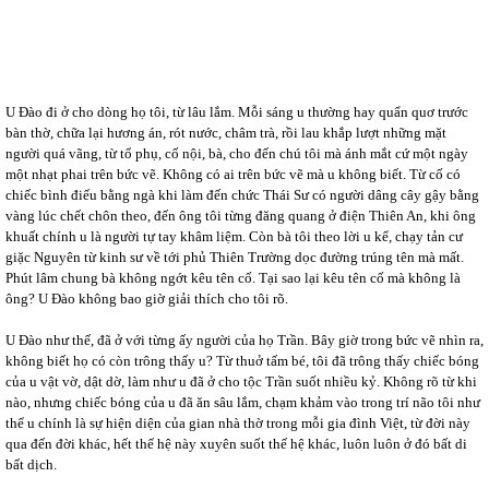
U Đào đi ở cho dòng họ tôi, từ lâu lắm. Mỗi sáng u thường hay quẩn quơ trước
bàn thờ, chữa lại hương án, rót nước, châm trà, rồi lau khắp lượt những mặt
người quá vãng, từ tổ phụ, cố nội, bà, cho đến chú tôi mà ánh mắt cứ một ngày
một nhạt phai trên bức vẽ. Không có ai trên bức vẽ mà u không biết. Từ cố có
chiếc bình điếu bằng ngà khi làm đến chức Thái Sư có người dâng cây gậy bằng
vàng lúc chết chôn theo, đến ông tôi từng đăng quang ở điện Thiên An, khi ông
khuất chính u là người tự tay khâm liệm. Còn bà tôi theo lời u kể, chạy tản cư
giặc Nguyên từ kinh sư về tới phủ Thiên Trường dọc đường trúng tên mà mất.
Phút lâm chung bà không ngớt kêu tên cố. Tại sao lại kêu tên cố mà không là
ông? U Đào không bao giờ giải thích cho tôi rõ.
U Đào như thế, đã ở với từng ấy người của họ Trần. Bây giờ trong bức vẽ nhìn ra,
không biết họ có còn trông thấy u? Từ thuở tấm bé, tôi đã trông thấy chiếc bóng
của u vật vờ, dật dờ, làm như u đã ở cho tộc Trần suốt nhiều kỷ. Không rõ từ khi
nào, nhưng chiếc bóng của u đã ăn sâu lắm, chạm khảm vào trong trí não tôi như
thể u chính là sự hiện diện của gian nhà thờ trong mỗi gia đình Việt, từ đời này
qua đến đời khác, hết thế hệ này xuyên suốt thế hệ khác, luôn luôn ở đó bất di
bất dịch.