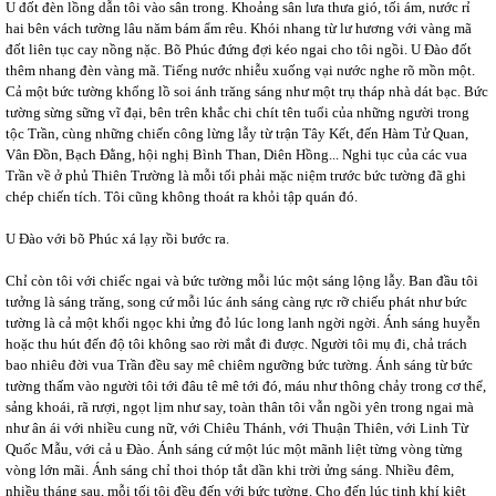
U đốt đèn lồng dẫn tôi vào sân trong. Khoảng sân lưa thưa gió, tối ám, nước rỉ
hai bên vách tường lâu năm bám ẩm rêu. Khói nhang từ lư hương với vàng mã
đốt liên tục cay nồng nặc. Bõ Phúc đứng đợi kéo ngai cho tôi ngồi. U Đào đốt
thêm nhang đèn vàng mã. Tiếng nước nhiễu xuống vại nước nghe rõ mồn một.
Cả một bức tường khổng lồ soi ánh trăng sáng như một trụ tháp nhà dát bạc. Bức
tường sừng sững vĩ đại, bên trên khắc chi chít tên tuổi của những người trong
tộc Trần, cùng những chiến công lừng lẫy từ trận Tây Kết, đến Hàm Tử Quan,
Vân Đồn, Bạch Đằng, hội nghị Bình Than, Diên Hồng... Nghi tục của các vua
Trần về ở phủ Thiên Trường là mỗi tối phải mặc niệm trước bức tường đã ghi
chép chiến tích. Tôi cũng không thoát ra khỏi tập quán đó.
U Đào với bõ Phúc xá lạy rồi bước ra.
Chỉ còn tôi với chiếc ngai và bức tường mỗi lúc một sáng lộng lẫy. Ban đầu tôi
tưởng là sáng trăng, song cứ mỗi lúc ánh sáng càng rực rỡ chiếu phát như bức
tường là cả một khối ngọc khi ửng đỏ lúc long lanh ngời ngời. Ánh sáng huyễn
hoặc thu hút đến độ tôi không sao rời mắt đi được. Người tôi mụ đi, chả trách
bao nhiêu đời vua Trần đều say mê chiêm ngưỡng bức tường. Ánh sáng từ bức
tường thấm vào người tôi tới đâu tê mê tới đó, máu như thông chảy trong cơ thể,
sảng khoái, rã rượi, ngọt lịm như say, toàn thân tôi vẫn ngồi yên trong ngai mà
như ân ái với nhiều cung nữ, với Chiêu Thánh, với Thuận Thiên, với Linh Từ
Quốc Mẫu, với cả u Đào. Ánh sáng cứ một lúc một mãnh liệt từng vòng từng
vòng lớn mãi. Ánh sáng chỉ thoi thóp tắt dần khi trời ửng sáng. Nhiều đêm,
nhiều tháng sau, mỗi tối tôi đều đến với bức tường. Cho đến lúc tinh khí kiệt