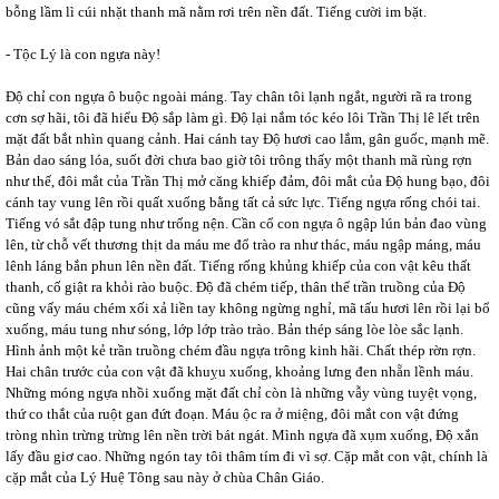
bỗng lầm lì cúi nhặt thanh mã nằm rơi trên nền đất. Tiếng cười im bặt.
- Tộc Lý là con ngựa này!
Độ chỉ con ngựa ô buộc ngoài máng. Tay chân tôi lạnh ngắt, người rã ra trong
cơn sợ hãi, tôi đã hiểu Độ sắp làm gì. Độ lại nắm tóc kéo lôi Trần Thị lê lết trên
mặt đất bắt nhìn quang cảnh. Hai cánh tay Độ hươi cao lắm, gân guốc, mạnh mẽ.
Bản dao sáng lóa, suốt đời chưa bao giờ tôi trông thấy một thanh mã rùng rợn
như thế, đôi mắt của Trần Thị mở căng khiếp đảm, đôi mắt của Độ hung bạo, đôi
cánh tay vung lên rồi quất xuống bằng tất cả sức lực. Tiếng ngựa rống chói tai.
Tiếng vó sắt đập tung như trống nện. Cần cổ con ngựa ô ngập lún bản đao vùng
lên, từ chỗ vết thương thịt da máu me đổ trào ra như thác, máu ngập máng, máu
lênh láng bắn phun lên nền đất. Tiếng rống khủng khiếp của con vật kêu thất
thanh, cố giật ra khỏi rào buộc. Độ đã chém tiếp, thân thể trần truồng của Độ
cũng vấy máu chém xối xả liền tay không ngừng nghỉ, mã tấu hươi lên rồi lại bổ
xuống, máu tung như sóng, lớp lớp trào trào. Bản thép sáng lòe lòe sắc lạnh.
Hình ảnh một kẻ trần truồng chém đầu ngựa trông kinh hãi. Chất thép rờn rợn.
Hai chân trước của con vật đã khuỵu xuống, khoảng lưng đen nhẵn lềnh máu.
Những móng ngựa nhồi xuống mặt đất chỉ còn là những vẫy vùng tuyệt vọng,
thứ co thắt của ruột gan đứt đoạn. Máu ộc ra ở miệng, đôi mắt con vật đứng
tròng nhìn trừng trừng lên nền trời bát ngát. Mình ngựa đã xụm xuống, Độ xắn
lấy đầu giơ cao. Những ngón tay tôi thâm tím đi vì sợ. Cặp mắt con vật, chính là
cặp mắt của Lý Huệ Tông sau này ở chùa Chân Giáo.