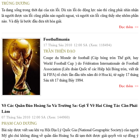
TRÙNG DƯƠNG
Ta đang sống trong thời đại của xin lỗi. Dù xin lỗi do động lực nào thì cũng phải nhìn nhận
là người được xin lỗi cũng phần nào nguôi ngoai, và người xin lỗi cũng thấy nhẹ nhõm phần
nào. Và đấy là bước đầu đưa tới hòa giải.
Đọc thêm
Footballmania
17 Tháng Sáu 2010
12:00 SA
(Xem: 118494)
TRẦN THIỆN ĐẠO
Coupe du Monde de football (Cúp bóng tròn Thế giới, hay
World Football Cup ) do Fédération Internationale de Football
Association (Liên đoàn Quốc tế các Hiệp hội Bóng tròn, viết tắt
là FIFA) tổ chức lần đầu tiên năm đó ờ Hoa kì, từ ngày 17 tháng
Sáu tới 17 tháng Bảy 1994.
Đọc thêm
Về Các Quần Đảo Hoàng Sa Và Trường Sa: Gợi Ý Về Hai Công Tác Cần Phải
Làm
07 Tháng Sáu 2010
12:00 SA
(Xem: 144960)
PHẠM CAO DƯƠNG
Bài này được viết sau khi vụ Hội Địa Lý Quốc Gia (National Geographic Society) của người
Mỹ ghi chú không đúng về quần đảo Hoàng Sa đã tạm thời được giải quyết vói sự đồng ý