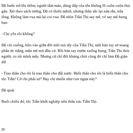
Độ bước trở lên thềm, người tắm máu, dáng dấp của tên khổng lồ cuồn cuộn thịt
gân. Xét theo sách tướng, Độ có thiên mệnh, nhưng thần sắc lại nửa rắn, nửa
rồng. Không làm vua mà lại coi vua. Độ nhìn Trần Thị say mê, vẻ say mê hung
bạo.
- Chị yêu tôi không?
Độ cúi xuống, hôn vào giữa đôi môi run rẩy của Trần Thị, một bàn tay sờ soạng
phần ức trắng, mân mê nơi đầu vú. Rồi bàn tay trườn xuống bụng, Trần Thị thót
người, co rút mình mẩy. Nhưng cử chỉ đối kháng chót cùng đó chỉ làm Độ giận
dữ:
- Trao thân cho tôi là trao thân cho đất nước. Hiến thân cho tôi là hiến thân cho
tộc Trần! Cớ chi phải sợ? Hay chị muốn như con ngựa này?
Độ quát.
Buổi chiều đó, tộc Trần khởi nghiệp trên thân xác Trần Thị.
IV