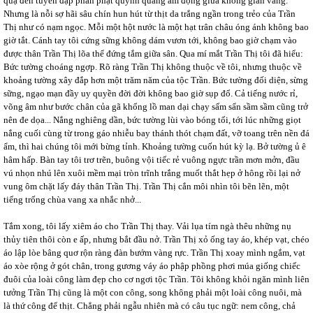
quạ đen tuyền đập phần phật quýnh quáng âm động giữa không gian vắng.
Nhưng là nỗi sợ hãi sâu chín hun hút từ thịt da trắng ngần trong trẻo của Trần
Thị như có nạm ngọc. Mỗi một hột nước là một hạt trân châu óng ánh không bao
giờ tắt. Cánh tay tôi cứng sững không dám vươn tới, không bao giờ chạm vào
được thân Trần Thị lõa thể đứng tắm giữa sân. Qua mí mắt Trần Thị tôi đã hiểu:
Bức tường choáng ngợp. Rõ ràng Trần Thị không thuộc về tôi, nhưng thuộc về
khoảng tường xây đắp hơn một trăm năm của tộc Trần. Bức tường đối diện, sừng
sững, ngạo mạn đầy uy quyền đời đời không bao giờ sụp đổ. Cả tiếng nước rỉ,
võng âm như bước chân của gã khổng lồ man dại chạy sấm sẩn sầm sầm cũng trở
nên đe dọa... Nắng nghiêng dần, bức tường lùi vào bóng tối, tới lúc những giọt
nắng cuối cùng từ trong gáo nhiễu bay thánh thót chạm đất, vỡ toang trên nền đá
ẩm, thì hai chúng tôi mới bừng tỉnh. Khoảng tường cuốn hút kỳ lạ. Bở tường ủ ê
hâm hấp. Bàn tay tôi trơ trẽn, buông vội tiếc rẻ vuông ngực trần mơn mởn, đầu
vú nhọn nhú lên xuôi mềm mại tròn trĩnh trắng muốt thắt hẹp ở hông rồi lại nở
vung ôm chặt lấy đáy thân Trần Thị. Trần Thị cắn môi nhìn tôi bẽn lẽn, một
tiếng trống chùa vang xa nhắc nhở...
Tắm xong, tôi lấy xiêm áo cho Trần Thị thay. Vải lụa tím ngà thêu những nụ
thủy tiên thôi còn e ấp, nhưng bắt đầu nở. Trần Thị xỏ ống tay áo, khép vạt, chéo
áo lập lòe bâng quơ rộn ràng đàn bướm vàng rực. Trần Thị xoay mình ngắm, vạt
áo xòe rộng ở gót chân, trong gương váy áo phập phồng phơi múa giống chiếc
đuôi của loài công làm đẹp cho cơ ngơi tộc Trần. Tôi không khỏi ngăn mình liên
tưởng Trần Thị cũng là một con công, song không phải một loài công nuôi, mà
là thứ công để thịt. Chẳng phải ngẫu nhiên mà có câu tục ngữ: nem công, chả