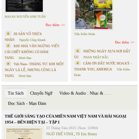
MAI AN NGUYỄN ANH TUẤN
Đọc thêm
DI SẢN VÔ THỪA
Trần Kiêm Đoàn
NHẬN
Nguyễn Công Khanh
Đọc thêm
KHI NHÀ VĂN NGỪNG VIẾT:
NHỮNG NGÀY XƯA NƠI ĐẤT
CÁI CHẾT KHÔNG CÓ ĐÁM
ÚC
PHAN NHẬT BẮC
TANG
Minh Hạo
CÁM ƠN ĐẤT NƯỚC HOA KỲ -
Việt Nam- THÁNG TƯ: KHI MỘT
THANK YOU, AMERICA
Trần Kiêm
NGÀY LÀ LỄ, NHƯNG CŨNG LÀ
Đoàn
TANG
Minh Hạo
Tin Sách
Chuyển Ngữ
Video & Audio : Nhạc & . . .
Đọc Sách - Mạn Đàm
THẾ GIỚI SÁNG TẠO CỦA MIỀN NAM VIỆT NAM VÀ HẢI NGOẠI
1954 – ĐẾN HIỆN TẠI – TẬP 1
13 Tháng Tám 2025
(Xem: 12084)
NGÔ THẾ VINH
,
TS Eric Henry