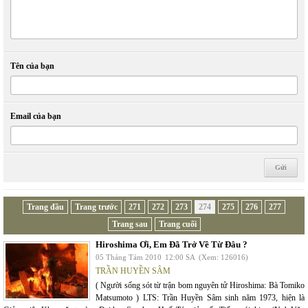
Tên của bạn
Email của bạn
Trang đầu
Trang trước
271
272
273
274
275
276
277
Trang sau
Trang cuối
Hiroshima Ơi, Em Đã Trở Về Từ Đâu ?
05 Tháng Tám 2010
12:00 SA
(Xem: 126016)
TRẦN HUYỀN SÂM
( Người sống sót từ trận bom nguyên tử Hiroshima: Bà Tomiko
Matsumoto ) LTS: Trần Huyền Sâm sinh năm 1973, hiện là