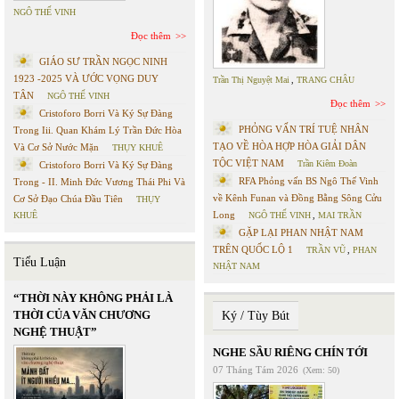
NGÔ THẾ VINH
Đọc thêm
GIÁO SƯ TRẦN NGỌC NINH
1923 -2025 VÀ ƯỚC VỌNG DUY
Trần Thị Nguyệt Mai
,
TRANG CHÂU
TÂN
NGÔ THẾ VINH
Đọc thêm
Cristoforo Borri Và Ký Sự Đàng
PHỎNG VẤN TRÍ TUỆ NHÂN
Trong Iii. Quan Khám Lý Trần Đức Hòa
TẠO VỀ HÒA HỢP HÒA GIẢI DÂN
Và Cơ Sở Nước Mặn
THỤY KHUÊ
TỘC VIỆT NAM
Trần Kiêm Đoàn
Cristoforo Borri Và Ký Sự Đàng
RFA Phỏng vấn BS Ngô Thế Vinh
Trong - II. Minh Đức Vương Thái Phi Và
về Kênh Funan và Đồng Bằng Sông Cửu
Cơ Sở Đạo Chúa Đầu Tiên
THỤY
Long
KHUÊ
NGÔ THẾ VINH
,
MAI TRẦN
GẶP LẠI PHAN NHẬT NAM
TRÊN QUỐC LỘ 1
TRẦN VŨ
,
PHAN
Tiểu Luận
NHẬT NAM
“THỜI NÀY KHÔNG PHẢI LÀ
THỜI CỦA VĂN CHƯƠNG
Ký / Tùy Bút
NGHỆ THUẬT”
NGHE SẦU RIÊNG CHÍN TỚI
07 Tháng Tám 2026
(Xem: 50)