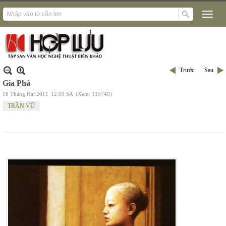
Trước
Sau
Gia Phả
18 Tháng Hai 2011
12:00 SA
(Xem: 115749)
TRẦN VŨ