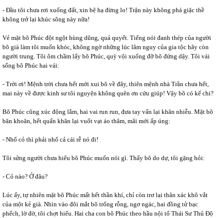
- Đầu tôi chưa rơi xuống đất, xin bệ hạ đừng lo! Trận này không phá giặc thề
không trở lại khúc sông này nữa!
Vẻ mặt bõ Phúc đột ngột hùng dũng, quả quyết. Tiếng nói đanh thép của người
bõ già làm tôi muốn khóc, không ngờ những lúc lâm nguy của gia tộc hãy còn
người trung. Tôi ôm chầm lấy bõ Phúc, quỳ vội xuống đỡ bõ đứng dậy. Tôi vái
sống bõ Phúc hai vái:
- Trời ơi! Mệnh trời chưa hết mới xui bõ về đây, thiên mệnh nhà Trần chưa hết,
mai này về được kinh sư tôi nguyện không quên ơn cứu giúp! Vậy bõ có kế chi?
Bõ Phúc cũng xúc động lắm, hai vai run run, đưa tay vấn lại khăn nhiễu. Mặt bõ
băn khoăn, hết quấn khăn lại vuốt vạt áo thâm, mãi mới ấp úng:
- Nhổ cỏ thì phải nhổ cả cái rễ nó đi!
Tôi sửng người chưa hiểu bõ Phúc muốn nói gì. Thấy bõ do dự, tôi gặng hỏi:
- Cỏ nào? Ở đâu?
Lúc ấy, tự nhiên mặt bõ Phúc mất hết thần khí, chỉ còn trơ lại thân xác khô vắt
của một kẻ già. Nhìn vào đôi mắt bõ trống rỗng, ngơ ngác, hai đồng tử bạc
phếch, lờ đờ, tôi chợt hiểu. Hai cha con bõ Phúc theo hầu nội tổ Thái Sư Thủ Độ