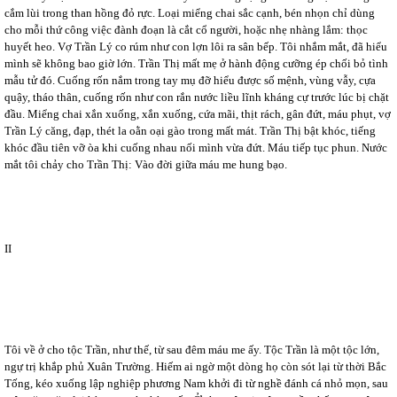
cắm lùi trong than hồng đỏ rực. Loại miểng chai sắc cạnh, bén nhọn chỉ dùng
cho mỗi thứ công việc đành đoạn là cắt cổ người, hoặc nhẹ nhàng lắm: thọc
huyết heo. Vợ Trần Lý co rúm như con lợn lôi ra sân bếp. Tôi nhắm mắt, đã hiểu
mình sẽ không bao giờ lớn. Trần Thị mất mẹ ở hành động cưỡng ép chối bỏ tình
mẫu tử đó. Cuống rốn nắm trong tay mụ đỡ hiểu được số mệnh, vùng vẫy, cựa
quậy, tháo thân, cuống rốn như con rắn nước liều lĩnh kháng cự trước lúc bị chặt
đầu. Miểng chai xắn xuống, xắn xuống, cứa mãi, thịt rách, gân đứt, máu phụt, vợ
Trần Lý căng, đạp, thét la oằn oại gào trong mất mát. Trần Thị bật khóc, tiếng
khóc đầu tiên vỡ òa khi cuống nhau nối mình vừa đứt. Máu tiếp tục phun. Nước
mắt tôi chảy cho Trần Thị: Vào đời giữa máu me hung bạo.
II
Tôi về ở cho tộc Trần, như thế, từ sau đêm máu me ấy. Tộc Trần là một tộc lớn,
ngự trị khắp phủ Xuân Trường. Hiếm ai ngờ một dòng họ còn sót lại từ thời Bắc
Tống, kéo xuống lập nghiệp phương Nam khởi đi từ nghề đánh cá nhỏ mọn, sau