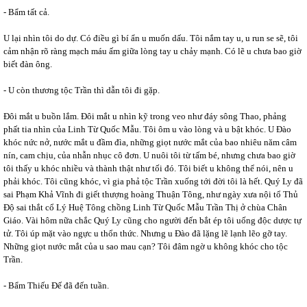
- Bẩm tất cả.
U lại nhìn tôi do dự. Có điều gì bí ẩn u muốn dấu. Tôi nắm tay u, u run se sẽ, tôi
cảm nhận rõ ràng mạch máu ấm giữa lòng tay u chảy mạnh. Có lẽ u chưa bao giờ
biết đàn ông.
- U còn thương tộc Trần thì dẫn tôi đi gặp.
Đôi mắt u buồn lắm. Đôi mắt u nhìn kỹ trong veo như đáy sông Thao, phảng
phất tia nhìn của Linh Từ Quốc Mẫu. Tôi ôm u vào lòng và u bật khóc. U Đào
khóc nức nở, nước mắt u đầm đìa, những giọt nước mắt của bao nhiêu năm câm
nín, cam chịu, của nhẫn nhục cô đơn. U nuôi tôi từ tấm bé, nhưng chưa bao giờ
tôi thấy u khóc nhiều và thành thật như tối đó. Tôi biết u không thể nói, nên u
phải khóc. Tôi cũng khóc, vì gia phả tộc Trần xuống tới đời tôi là hết. Quý Ly đã
sai Phạm Khả Vĩnh đi giết thượng hoàng Thuận Tông, như ngày xưa nội tổ Thủ
Độ sai thắt cổ Lý Huệ Tông chồng Linh Từ Quốc Mẫu Trần Thị ở chùa Chân
Giáo. Vài hôm nữa chắc Quý Ly cũng cho người đến bắt ép tôi uống độc dược tự
tử. Tôi úp mặt vào ngực u thổn thức. Nhưng u Đào đã lặng lẽ lạnh lẽo gỡ tay.
Những giọt nước mắt của u sao mau cạn? Tôi đâm ngờ u không khóc cho tộc
Trần.
- Bẩm Thiếu Đế đã đến tuần.