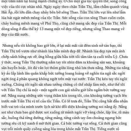
một trăm năm lại hùng mạnh chừng ấy. Ở cho một gia tộc quyền thế, song công
việc của tôi cực nhàn nhã. Ngày ngày theo chân Trần Thị, lẫm chẫm quanh vùng
Hải Ấp, rồi lớn dần chạy nhảy bên bờ sông Thao. Trần Thị lớn vụt lên như lẵm
lúa bát ngát mênh mông của tộc Trần. Sức sống của con sông Thao cuồn cuộn
chảy buông mênh mang về Phú Thọ, cũng chở mang sắc đẹp của Trần Thị. Mỗi
dòng sông ở đầu thế kỷ 13 mang một vẻ đẹp riêng, nhưng sông Thao mang vẻ
đẹp của đất nước.
Nhưng nếu tôi không bao giờ lớn, ở lại mãi mãi cái đêm sinh nở tàn bạo, thì
Trần Thị trổ vươn như nhành lúa bắn mình đẹp đẽ. Nhành lúa đẹp tựa một ánh
chớp sánh bừng rực rỡ, ửng hồng giữa bầu trời tối tăm tàn tạ cuối triều Lý. Chưa
ý thức, song Trần Thị thường nắm tay tôi nhìn đăm ra khoảng sân sau, khoảng
sân huyễn hoặc, lót đá vân lọt thỏm giữa lòng nhà lưa thưa nắng. Những tia nắng
kỳ ảo lấp lánh lăn quăn khắp bức tường loang loáng vẽ nghìn tia ngũ sắc ngời
ngời óng ả phản quang không ngớt trên mặt vại nước. Trần Thị kéo tay tôi ngồi
xuống. Chúng tôi ngồi sát nhau tưởng chừng có thể nhập làm một, như thể tôi
với Trần Thị chỉ là một - một người con gái nhiều giờ liền ngắm bức tường say
mê. Nắng nung những ước vọng thầm kín trong tôi, còn khoảng tường vạch lên
trước mắt Trần Thị vị trí của tộc Trần. Có lẽ trưa đó, Trần Thị cũng bắt đầu nhận
biết vai trò của mình trước lịch sử khi đối diện khoảng tường soi nắng ấy. Nắng
soi như chưa bao giờ được soi xuống từ mảnh ngói vỡ vàng chóe, lập lòe, rũ màu
sắc, buông thả từng đường, từng mảng, từng cánh tay ôm choàng ngang bức
tường rêu cũ kỹ xanh ố mờ thời gian. Cả bức tường vụt sống. Cả thời gian cũng
vụt trỗi mình quẩy cuồng sáng lóa trong khóe mắt Trần Thị. Tiếng nước rỏ