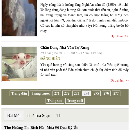
Ngày cúng thành hoàng làng Nghi An năm đó (1890), tiên chỉ,
lão làng đang dâng hương cầu xin quốc thái dân an, nghi lễ cúng
bái trang trọng và thành tâm, thì có một thằng bé đứng bên
ngoài nói lớn: -“Quốc thái dân an” là do mình tranh đấu mới có.
Cớ sao lại xin xỏ tầm phào như vậy? Nói xong thằng bé đó bỏ
chạy.
Đọc thêm
Chân Dung Nhà Văn Tự Xưng
29 Tháng Ba 2010
12:00 SA
(Xem: 149005)
ĐẶNG HIỀN
Yêu quê hương vô cùng sau nhiều lần chửi rủa Yêu quê hương
vì nhà văn phải thế Bán mình chim chuột Sự điềm tĩnh đã mấy
lần mất trinh
Đọc thêm
Trang đầu
Trang trước
271
272
273
274
275
276
277
Trang sau
Trang cuối
Bài Mới
Thư Toà Soạn
Tin
Thơ Hoàng Thị Bích Hà - Mùa Đi Qua Ký Ức