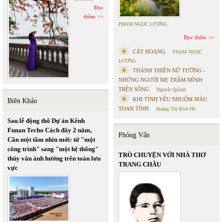
Đọc
thêm
PHẠM NGỌC LƯƠNG
Đọc thêm
CÁT HOANG
PHẠM NGỌC
LƯƠNG
THÁNH THIÊN NỮ TƯỚNG -
NHỮNG NGƯỜI MẸ TRẦM MÌNH
TRÊN SÔNG
Nguyệt Quỳnh
KHI TÌNH YÊU NHUỐM MÀU
Biên Khảo
TOAN TÍNH
Hoàng Thị Bích Hà
Sau lễ động thổ Dự án Kênh
Funan Techo Cách đây 2 năm,
Phỏng Vấn
Cần một tầm nhìn mới: từ "một
công trình" sang "một hệ thống"
TRÒ CHUYỆN VỚI NHÀ THƠ
thủy văn ảnh hưởng trên toàn lưu
TRANG CHÂU
vực