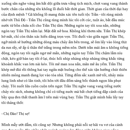
xuống sân nghe váng âm hắt dội giữa trưa vắng tịch mịch, chợt vang vang thành
bước chân của những tên khổng lồ đuổi bắt thời gian. Thời gian của thời đại hay
của định mệnh ? Gã khổng lồ mang thân xác tên tuổi tộc Trần - tôi rùng mình
nhớ tới Thủ Độ - Trần Thị cũng rùng mình lúc tôi cởi cúc, tuột áo, bắt đầu múc
nước từ bồn chứa xối cho Trần Thị tắm. Những ngón tay tôi xoa nắn, những
ngón tay Trần Thị nắm lại. Mặt đất nở hoa. Không khí thơm sữa. Trần Thị khép
hờ mắt, chỉ còn thân xác hiến dâng trọn vẹn. Tôi đuối vào giữa ngực Trần Thị,
ngỡ mình sẽ hưởng những dòng máu chảy ấm bên trong, sẽ ôm lấy vào lòng thịt
da run rẩy, sẽ ấp ủ thân thể trắng trong mềm nõn. Dưới trần mái âm u không tiếng
động, ngón tay tôi ngẩn ngơ mê mẩn, những ngón tay Trần Thị chậm lắm níu
chặt, kéo giữ bàn tay tôi ở lại, thúc hối nhịp nhàng nhịp nhàng từng khắc từng
khoảnh khắc van lơn nài kéo. Tôi mê man xoa nắn, mân mê âu yếm. Trần Thị
khép mở đùi rồi thõng hai tay ngửa mặt buông cho thể xác tận hưởng chút thiên
nhiên mỏng manh đang lọt vào tòa nhà. Từng đốm sắc xanh mờ tối, nhảy múa
lung linh như có lân tinh, tôi hôn tới đâu đốm sáng bốc thành ngọn lửa phụt
cháy. Tôi nuốt lửa cuồn cuộn trên ngực Trần Thị nghe vang vang tiếng nước
chảy róc rách, nhưng không chỉ có tiếng nuớc mà bất chợt tiếng đập cánh của
bầy quạ đen thất thanh ầm ĩ trên mái vùng bay. Trần Thị giật mình bấu lấy tay
tôi thảng thốt:
- Chị Đào! Thị sợ!
Mình mẫy ướt đẫm, tôi cũng sợ. Nhưng không phải nỗi sợ hãi vu vơ của cánh