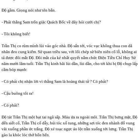
Độ gầm. Giọng nói như tên bắn.
- Phải thằng Sam trốn giặc Quách Bốc về đây hỏi cưới chị?
- Tôi không biết!
Trần Thị co rúm mình lùi vào góc nhà. Độ sấn tới, vóc vạc không thua con dã
nhân đeo cung kiếm. Sử quan triều sau, với lối chép sử biên niên cổ lỗ, không ai
tả được đôi mắt Độ. Đôi mắt của kẻ nhất quyết nắm chức Điện Tiền Chỉ Huy Sứ
năm mười lăm tuổi. Trần Thị kinh hãi lùi dần, lùi dần, cho tới khi bị Độ chụp lấp
cằm bóp mạnh:
- Có phải chị nhận lời vì thằng Sam là hoàng thái tử ? Có phải?
- Cậu buông tôi ra!
- Có phải?
Độ tát Trần Thị một bạt tai ngã sấp. Máu ứa ra ngoài môi. Trần Thị bưng mặt, Độ
đến siết cổ, Trần Thị cố dẫy, búi tóc xổ tung, những sợi tóc đen nhánh đổ vung
vãi xuống phần ức trắng. Độ xé toạc ngực áo lột trần xuống tới lưng. Trần Thị
gào la khóc lóc thở hổn hển.