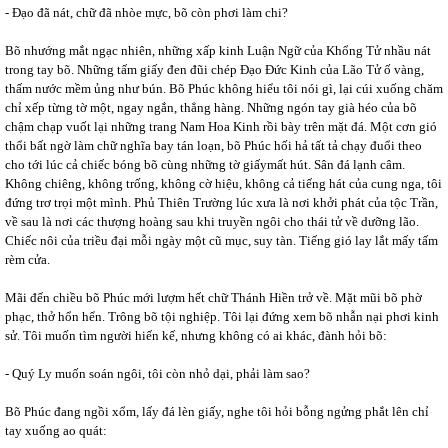
- Đạo đã nát, chữ đã nhòe mực, bõ còn phơi làm chi?
Bõ nhướng mắt ngạc nhiên, những xấp kinh Luận Ngữ của Khổng Tử nhầu nát
trong tay bõ. Những tấm giấy đen đũi chép Đạo Đức Kinh của Lão Tử ố vàng,
thấm nước mềm ủng như bún. Bõ Phúc không hiểu tôi nói gì, lại cúi xuống chăm
chỉ xếp từng tờ một, ngay ngắn, thẳng hàng. Những ngón tay già héo của bõ
chậm chạp vuốt lại những trang Nam Hoa Kinh rồi bày trên mặt đá. Một cơn gió
thổi bất ngờ làm chữ nghĩa bay tán loạn, bõ Phúc hối hả tất tả chạy đuổi theo
cho tới lúc cả chiếc bóng bõ cùng những tờ giấymất hút. Sân đá lạnh câm.
Không chiêng, không trống, không cờ hiệu, không cả tiếng hát của cung nga, tôi
đứng trơ trọi một mình. Phủ Thiên Trường lúc xưa là nơi khởi phát của tộc Trần,
về sau là nơi các thượng hoàng sau khi truyền ngôi cho thái tử về dưỡng lão.
Chiếc nôi của triều đại mỗi ngày một cũ mục, suy tàn. Tiếng gió lay lắt mấy tấm
rèm cửa.
Mãi đến chiều bõ Phúc mới lượm hết chữ Thánh Hiền trở về. Mặt mũi bõ phờ
phạc, thở hổn hển. Trông bõ tội nghiệp. Tôi lại đứng xem bõ nhẫn nại phơi kinh
sử. Tôi muốn tìm người hiến kế, nhưng không có ai khác, đành hỏi bõ:
- Quý Ly muốn soán ngôi, tôi còn nhỏ dại, phải làm sao?
Bõ Phúc đang ngồi xổm, lấy đá lèn giấy, nghe tôi hỏi bỗng ngửng phắt lên chỉ
tay xuống ao quát: