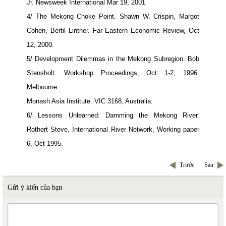
Jr. Newsweek International Mar 19, 2001
4/ The
Mekong
Choke Point. Shawn W. Crispin, Margot
Cohen, Bertil Lintner. Far Eastern Economic Review, Oct
12, 2000.
5/ Development Dilemmas in the
Mekong
Subregion. Bob
Stensholt. Workshop Proceedings, Oct 1-2, 1996.
Melbourne
.
Monash Asia Institute. VIC 3168,
Australia
.
6/ Lessons Unlearned: Damming the
Mekong
River
.
Rothert Steve. International River Network, Working paper
6, Oct 1995.
Trước
Sau
Gửi ý kiến của bạn