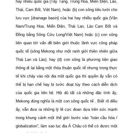
hay nhiều quốc gia (Tây Tạng, Trung Hoa, Miến Điện, Lào,
Thái, Cam Bốt, Việt Nam), hoặc (b) con sông tiêu tưới cho
lưu vực [drainage basin] của hai hay nhiều quốc gia (Vân
Nam/Trung Hoa, Miến Điện, Thái Lan, Lào Cam Bốt và
Đồng bằng Sông Cửu Long/Việt Nam)
hoặc (c) con sông
liên quan tới
vấn đề biên giới thuộc lãnh vực công pháp
quốc tế (sông Mekong như một ranh giới thiên nhiên giữa
Thái Lan và Lào), hay
(d) con sông là phương tiện giao
thông đi lại bằng một thỏa thuận
quốc tế nhưng trong thực
tế khi chảy vào nội địa một quốc gia thì quyền ấy vẫn có
thể bị hạn chế hay bị tước đoạt tùy theo cách diễn dịch
của quốc gia liên hệ. Hội đủ tất cả những đặc tính ấy,
Mekong
đúng nghĩa là một con sông quốc tế . Biết rõ điều
ấy, vẫn đưa ra những lý lẽ cực đoan dựa trên sức mạnh
trong khung cảnh một thế giới bước vào “toàn cầu hóa /
globalization”, làm sao lục địa Á Châu có thể có được một