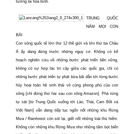
tương lai hòa bình.
TRUNG QUỐC
NẮM MỌI CON
BÀI
Con sông quốc tế lớn thứ 12 thế giới và lớn thứ ba Châu
Á ấy đang đứng trước những nguy cơ. Không có kế
hoạch nghiên cứu về những bước phát triển bền vững,
không có sự hợp tác tin cậy giữa các quốc gia, chỉ có
những bước phát triển tự phát bừa bãi dẫn tới từng bước
hủy hoại toàn hệ sinh thái vô cùng phong phú của con
sông [chỉ đứng thứ hai sau con sông Amazon].
Phá rừng
tự sát [từ Trung Quốc xuống tới Lào, Thái, Cam Bốt và
Việt
Nam
] vẫn đang tiếp tục ngốn nốt những khu Rừng
Mưa / Rainforest còn sót lại, giết nốt những loài thú hiếm.
Không còn những khu Rừng Mưa như những tấm bọt biển