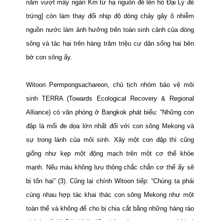
năm vượt mấy ngàn Km từ hạ nguồn để lên hồ Đại Lý đẻ
trứng] còn làm thay đổi nhịp độ dòng chảy gây ô nhiễm
nguồn nước làm ảnh hưởng trên toàn sinh cảnh của dòng
sông và tác hại trên hàng trăm triệu cư dân sống hai bên
bờ con sông ấy.
Witoon Permpongsachareon, chủ tịch nhóm bảo vệ môi
sinh TERRA (Towards Ecological Recovery & Regional
Alliance) có văn phòng ở
Bangkok
phát biểu: “Những con
đập là mối đe dọa lớn nhất đối với con sông
Mekong
và
sự trong lành của môi sinh. Xây một con đập thì cũng
giống như kẹp một động mạch trên một cơ thể khỏe
mạnh. Nếu máu không lưu thông chắc chắn cơ thể ấy sẽ
bị tổn hại” (3). Cũng lại chính Witoon tiếp: “Chúng ta phải
cùng nhau hợp tác khai thác con sông Mekong như một
toàn thể và không để cho bị chia cắt bằng những hàng rào