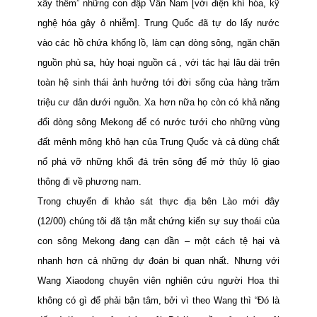
xây thêm”
những con đập Vân
Nam
[với điện khí hóa, kỹ
nghệ hóa gây ô nhiễm]. Trung Quốc đã tự do lấy nước
vào các hồ chứa khổng lồ, làm cạn dòng sông,
ngăn chặn
nguồn phù sa, hủy hoại nguồn cá , với tác hại lâu dài trên
toàn hệ sinh thái ảnh hưởng tới đời sống của hàng trăm
triệu cư dân dưới nguồn. Xa hơn nữa họ còn có khả năng
đổi dòng sông Mekong để có nước tưới cho những vùng
đất mênh mông khô hạn của Trung Quốc và cả dùng chất
nổ phá vỡ những khối đá trên sông để mở thủy lộ giao
thông đi về phương nam.
Trong chuyến đi khảo sát thực địa bên Lào mới đây
(12/00) chúng tôi đã tận mắt chứng kiến sự suy thoái của
con sông Mekong đang cạn dần – một cách tệ hại và
nhanh hơn
cả những dự đoán bi quan nhất. Nhưng với
Wang Xiaodong chuyên viên nghiên cứu người Hoa thì
không có gì để phải bận tâm, bởi vì theo Wang
thì “Đó là