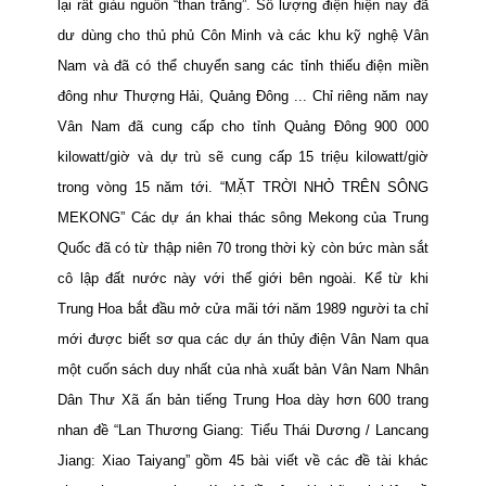
lại rất giàu nguồn “than trắng”. Số lượng điện hiện nay đã
dư
dùng cho thủ phủ Côn Minh và các khu kỹ nghệ Vân
Nam và đã có thể chuyển sang các tỉnh thiếu điện miền
đông như Thượng Hải, Quảng Đông ... Chỉ riêng năm nay
Vân Nam đã cung cấp cho tỉnh Quảng Đông 900 000
kilowatt/giờ và dự trù sẽ cung cấp 15 triệu kilowatt/giờ
trong vòng 15 năm tới. “MẶT TRỜI NHỎ TRÊN SÔNG
MEKONG” Các dự án khai thác sông Mekong của Trung
Quốc đã có từ thập niên 70 trong thời kỳ còn bức màn sắt
cô lập đất nước này với thế giới bên ngoài. Kể từ khi
Trung Hoa bắt đầu mở cửa mãi tới năm 1989 người ta chỉ
mới được biết sơ qua các dự án thủy điện Vân Nam
qua
một cuốn sách duy nhất của nhà xuất bản Vân Nam Nhân
Dân Thư Xã
ấn bản tiếng Trung Hoa dày hơn 600 trang
nhan đề “Lan Thương Giang: Tiểu Thái Dương / Lancang
Jiang: Xiao Taiyang” gồm 45 bài viết về các đề tài khác