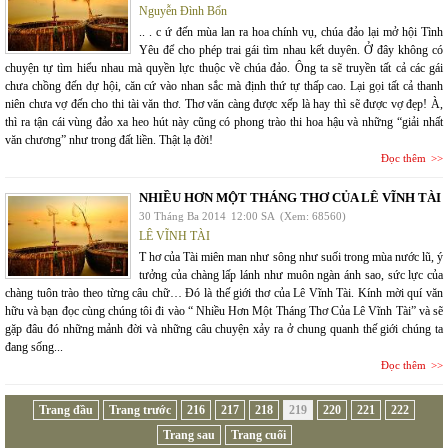
Nguyễn Đình Bổn
.. . c ứ đến mùa lan ra hoa chính vụ, chúa đảo lại mở hội Tình
Yêu để cho phép trai gái tìm nhau kết duyên. Ở đây không có
chuyện tự tìm hiểu nhau mà quyền lực thuộc về chúa đảo. Ông ta sẽ truyền tất cả các gái
chưa chồng đến dự hội, căn cứ vào nhan sắc mà định thứ tự thấp cao. Lại gọi tất cả thanh
niên chưa vợ đến cho thi tài văn thơ. Thơ văn càng được xếp là hay thì sẽ được vợ đẹp! À,
thì ra tận cái vùng đảo xa heo hút này cũng có phong trào thi hoa hậu và những “giải nhất
văn chương” như trong đất liền. Thật lạ đời!
Đọc thêm
NHIỀU HƠN MỘT THÁNG THƠ CỦA LÊ VĨNH TÀI
30 Tháng Ba 2014
12:00 SA
(Xem: 68560)
LÊ VĨNH TÀI
T hơ của Tài miên man như sông như suối trong mùa nước lũ, ý
tưởng của chàng lấp lánh như muôn ngàn ánh sao, sức lực của
chàng tuôn trào theo từng câu chữ… Đó là thế giới thơ của Lê Vĩnh Tài. Kính mời quí văn
hữu và bạn đọc cùng chúng tôi đi vào “ Nhiều Hơn Một Tháng Thơ Của Lê Vĩnh Tài” và sẽ
gặp đâu đó những mảnh đời và những câu chuyện xảy ra ở chung quanh thế giới chúng ta
đang sống...
Đọc thêm
Trang đầu
Trang trước
216
217
218
219
220
221
222
Trang sau
Trang cuối