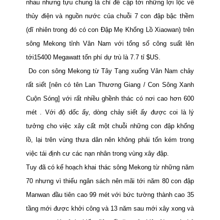
nhau nhưng tựu chung là chỉ đề cập tới những lợi lộc về
thủy điện và nguồn nước của chuỗi 7 con đập bậc thềm
(dĩ nhiên trong đó có con Đập Mẹ Khổng Lồ Xiaowan) trên
sông Mekong tỉnh Vân Nam với tổng số công suất
lên
tới15400 Megawatt tổn phí dự trù là 7.7 tỉ
$US.
Do con sông Mekong từ Tây Tạng xuống Vân
Nam
chảy
rất siết [nên có tên Lan Thương Giang / Con Sông Xanh
Cuộn Sóng] với rất nhiều ghềnh thác có nơi cao hơn 600
mét . Với độ dốc ấy, dòng chảy siết ấy được coi là lý
tưởng cho việc xây cất một chuỗi những con đập khổng
lồ, lại trên vùng
thưa dân nên không phải tốn kém trong
việc tái định cư các nạn nhân trong vùng xây đập.
Tuy đã có kế hoạch khai thác sông Mekong từ những năm
70 nhưng vì thiếu ngân sách nên mãi tới năm 80 con đập
Manwan đầu tiên cao 99 mét với bức tường thành cao 35
tầng mới được khởi công và 13 năm sau mới xây xong và