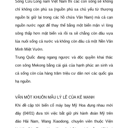
Sông Cửu Long nam Việt Nam thì các con sông sẽ không
chỉ không còn phù sa (nguồn phù sa chủ yếu từ thượng
nguồn bị giữ lại trong các hồ chứa Vân Nam) mà cả cạn
nguồn nước ngọt để thay thế bằng một biển mặn vì lòng
sông thấp hơn mặt biển và rồi ra sẽ chẳng còn đâu vựa
lúa nuôi sống cả nước và không còn đâu cả một Nền Văn
Minh Miệt Vườn.
Trung Quốc đang ngang ngược và độc quyền khai thác
con sông Mekong bằng cái giá của hạnh phúc an sinh và
cả sống còn của hàng trăm triệu cư dân nơi các quốc gia
hạ nguồn.
VẪN MỘT KHUÔN MẪU LÝ LẼ
CỦA KẺ MẠNH
Khi đề cập tới biến cố máy bay Mỹ Hoa đụng nhau mới
đây (04/01) đưa tới việc bắt giữ phi hành đoàn Mỹ trên
đảo Hải Nam, Wang Xiaodong, chuyên viên thuộc Viện