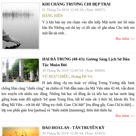
KHI CHÀNG TRƯƠNG CHI ĐẸP TRAI
01 Tháng Tư 2014
12:00 SA
(Xem: 66957)
ĐẶNG HIỀN
V à khi bàn tay em chạm vào tiền kiếp Mặt nước mơ hồ mùa
bão lên Những sợi chỉ tay có lối nào về gần nhau Cho tình em
một lần tái sinh…
Đọc thêm
HAI BÀ TRƯNG (40-43): Gương Sáng Lịch Sử Dân
Tộc Muôn Đời
30 Tháng Ba 2014
12:00 SA
(Xem: 66666)
VŨ NGỰ CHIÊU
,
Hoàng Đỗ Vũ
H ành động chị em hoặc vợ chồng Trưng Vương dấy binh
chống Hán cùng “chiến công” tái chiếm cổ Việt đẫm máu của Mã Viện năm 42-44, vẫn được
lưu truyền với nhiều xúc động. Những bài học sử đồng ấu và tiểu học tại hai nước láng
giềng hoàn toàn đối nghịch. Sử quan Trung Hoa, bất kể màu sắc ý thức hệ, khoác lên Trụ
đồng Mã Viện—với lời thề “đồng trụ chiết, Giao Chỉ diệt” [trụ đồng gẫy, Giao Chỉ bị diệt]—
lớp son phấn giáo hóa [jaohua] và “thiên mệnh [tianmeng], thôn tính thiên hạ.
Đọc thêm
ĐẢO HOA LAN - TÂN TRUYỀN KỲ
30 Tháng Ba 2014
12:00 SA
(Xem: 62003)