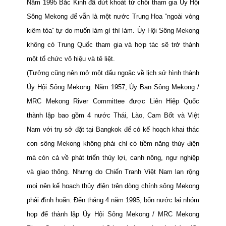
Năm 1995 Bắc Kinh đã dứt khoát từ chối tham gia Ủy Hội
Sông Mekong để vẫn là một nước Trung Hoa “ngoài vòng
kiêm tỏa” tự do muốn làm gì thì làm. Ủy Hội Sông Mekong
không có Trung Quốc tham gia và hợp tác sẽ trở thành
một tổ chức vô hiệu và tê liệt.
(Tưởng cũng nên mở một dấu ngoặc về lịch sử hình thành
Ủy Hội Sông Mekong. Năm 1957, Ủy Ban Sông Mekong /
MRC Mekong River Committee được Liên Hiệp Quốc
thành lập bao gồm 4 nước Thái, Lào, Cam Bốt và Việt
Nam với trụ sở đặt tại Bangkok để có kế hoạch khai thác
con sông Mekong không phải chỉ có tiềm năng thủy điện
mà còn cả về phát triển thủy lợi, canh nông, ngư nghiệp
và giao thông. Nhưng do Chiến Tranh Việt
Nam
lan rộng
mọi nên kế hoạch thủy điện trên dòng chính sông
Mekong
phải đình hoãn. Đến tháng 4 năm 1995, bốn nước lại nhóm
họp để thành lập Ủy Hội Sông Mekong / MRC Mekong