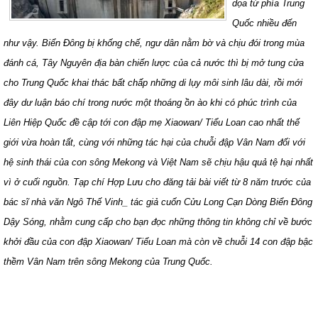
dọa từ phía Trung
Quốc nhiều đến
như vậy. Biển Đông bị khống chế, ngư dân nằm bờ và chịu đói trong mùa
đánh cá, Tây Nguyên địa bàn chiến lược của cả nước thì bị mở tung cửa
cho Trung Quốc khai thác bất chấp những di lụy môi sinh lâu dài, rồi mới
đây dư luận báo chí trong nước một thoáng ồn ào khi có phúc trình của
Liên Hiệp Quốc đề cập tới con đập mẹ Xiaowan/ Tiểu Loan cao nhất thế
giới vừa hoàn tất, cùng với những tác hại của chuỗi đập Vân Nam đối với
hệ sinh thái của con sông Mekong và Việt Nam sẽ chịu hậu quả tệ hại nhất
vì ở cuối nguồn. Tạp chí Hợp Lưu cho đăng tải bài viết từ 8 năm trước của
bác sĩ nhà văn Ngô Thế Vinh_ tác giả cuốn Cửu Long Cạn Dòng Biển Đông
Dậy Sóng, nhằm cung cấp cho bạn đọc những thông tin không chỉ về bước
khởi đầu của con đập Xiaowan/ Tiểu Loan mà còn về chuỗi 14 con đập bậc
thềm Vân Nam trên sông Mekong của Trung Quốc.