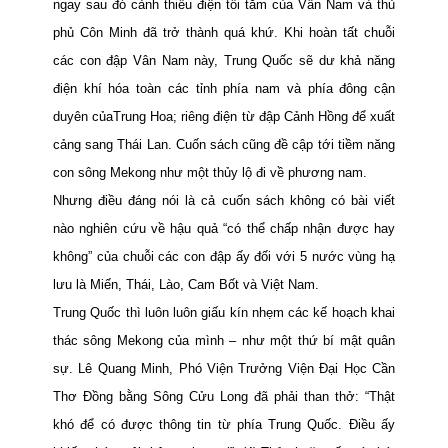
ngay sau đó cảnh thiếu điện tối tăm của Vân Nam và thủ
phủ Côn Minh đã trở thành quá khứ.
Khi hoàn tất
chuỗi
các con đập Vân Nam này, Trung Quốc sẽ dư khả năng
điện khí hóa toàn các tỉnh phía nam và phía đông cận
duyên củaTrung Hoa; riêng điện từ đập Cảnh Hồng để xuất
cảng sang Thái Lan. Cuốn sách cũng đề cập tới tiềm năng
con sông
Mekong
như một thủy lộ đi về phương nam.
Nhưng điều đáng nói là cả cuốn sách không có bài viết
nào nghiên cứu về hậu quả “có thể chấp nhận được hay
không” của chuỗi các con đập ấy đối với 5 nước vùng hạ
lưu là Miến, Thái, Lào, Cam Bốt và Việt Nam.
Trung Quốc thì luôn luôn giấu kín nhẹm các kế hoạch khai
thác sông
Mekong
của mình – như một thứ bí mật quân
sự. Lê Quang Minh, Phó Viện Trưởng Viện Đại Học Cần
Thơ Đồng bằng Sông Cửu Long đã phải than thở: “Thật
khó để có được thông tin từ phía Trung Quốc. Điều ấy