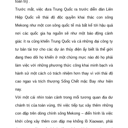
toàn trị) .
Trước mắt, việc đưa Trung Quốc ra trước diễn đàn Liên
Hiệp Quốc về thái độ độc quyền khai thác con sông
Mekong như một con sông quốc tế mà bất kể tới hậu quả
nơi các quốc gia hạ nguồn sẽ như một báo động cảnh
giác
ít ra cũng khiến Trung Quốc và cả những đại công ty
tư bản tài trợ cho các dự án thủy điện ấy biết là thế giới
đang theo dõi họ khiến ở một chừng mực nào đó họ phải
làm việc với những phương thức công khai minh bạch và
hành sử một cách có trách nhiệm hơn thay vì với thái độ
cao ngạo và trịch thượng Sống Chết mặc Bay như
hiện
nay.
Với một cái nhìn toàn cảnh trong mối tương quan địa dư
chánh trị của toàn vùng, thì việc tiếp tục xây thêm những
con đập trên dòng chính sông Mekong – điển
hình là việc
khởi công xây thêm con đập mẹ khổng lồ Xiaowan, phải