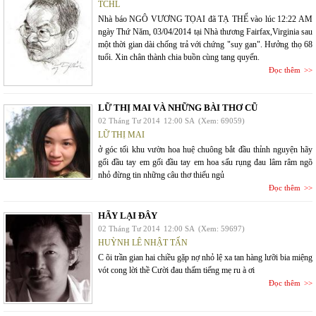
TCHL
Nhà báo NGÔ VƯƠNG TỌAI đã TẠ THẾ vào lúc 12:22 AM
ngày Thứ Năm, 03/04/2014 tại Nhà thương Fairfax,Virginia sau
một thời gian dài chống trả với chứng "suy gan". Hưởng thọ 68
tuổi. Xin chân thành chia buồn cùng tang quyến.
Đọc thêm
LỮ THỊ MAI VÀ NHỮNG BÀI THƠ CŨ
02 Tháng Tư 2014
12:00 SA
(Xem: 69059)
LỮ THỊ MAI
ở góc tối khu vườn hoa huệ chuông bắt đầu thỉnh nguyện hãy
gối đầu tay em gối đầu tay em hoa sấu rụng đau lâm râm ngõ
nhỏ đừng tin những câu thơ thiếu ngủ
Đọc thêm
HÃY LẠI ĐÂY
02 Tháng Tư 2014
12:00 SA
(Xem: 59697)
HUỲNH LÊ NHẬT TẤN
C õi trần gian hai chiều gặp nợ nhỏ lệ xa tan hàng lưỡi bia miệng
vót cong lời thề Cười đau thấm tiếng mẹ ru à ơi
Đọc thêm