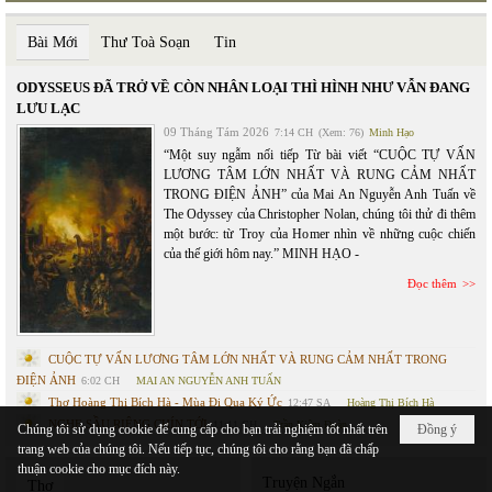
Bài Mới
Thư Toà Soạn
Tin
ODYSSEUS ĐÃ TRỞ VỀ CÒN NHÂN LOẠI THÌ HÌNH NHƯ VẪN ĐANG
LƯU LẠC
09 Tháng Tám 2026
7:14 CH
(Xem: 76)
Minh Hạo
“Một suy ngẫm nối tiếp Từ bài viết “CUỘC TỰ VẤN
LƯƠNG TÂM LỚN NHẤT VÀ RUNG CẢM NHẤT
TRONG ĐIỆN ẢNH” của Mai An Nguyễn Anh Tuấn về
The Odyssey của Christopher Nolan, chúng tôi thử đi thêm
một bước: từ Troy của Homer nhìn về những cuộc chiến
của thế giới hôm nay.” MINH HẠO -
Đọc thêm
CUỘC TỰ VẤN LƯƠNG TÂM LỚN NHẤT VÀ RUNG CẢM NHẤT TRONG
ĐIỆN ẢNH
6:02 CH
MAI AN NGUYỄN ANH TUẤN
Thơ Hoàng Thị Bích Hà - Mùa Đi Qua Ký Ức
12:47 SA
Hoàng Thị Bích Hà
NGHE SẦU RIÊNG CHÍN TỚI
11:11 CH
Trần Kiêm Đoàn
Chúng tôi sử dụng cookie để cung cấp cho bạn trải nghiệm tốt nhất trên
Đồng ý
trang web của chúng tôi. Nếu tiếp tục, chúng tôi cho rằng bạn đã chấp
thuận cookie cho mục đích này.
Truyện Ngắn
Thơ