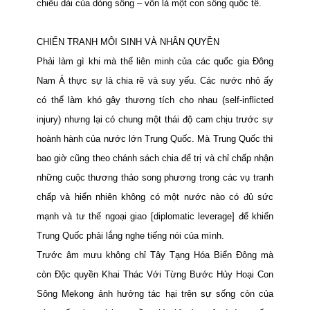
chiều dài của dòng sông – vốn là một con sông quốc tế.
CHIẾN TRANH MÔI SINH VÀ NHÂN QUYỀN
Phải làm gì khi mà thế liên minh của các quốc gia Đông
Nam Á thực sự là chia rẽ và suy yếu. Các nước nhỏ ấy
có thể làm khó gây thương tích cho nhau
(self-inflicted
injury) nhưng lại có chung một thái độ cam chịu trước sự
hoành hành của nước lớn Trung Quốc. Mà Trung Quốc thì
bao giờ cũng theo chánh sách chia để trị và chỉ chấp nhận
những cuộc thương thảo song phương trong các vụ tranh
chấp và hiển nhiên không có một nước nào có đủ sức
mạnh và tư thế ngoại giao [diplomatic leverage] để khiến
Trung Quốc phải lắng nghe tiếng nói của mình.
Trước âm mưu không chỉ Tây Tạng Hóa Biển Đông mà
còn
Độc quyền Khai Thác Với Từng Bước Hủy Hoại Con
Sông Mekong ảnh hưởng tác hại trên sự sống còn của