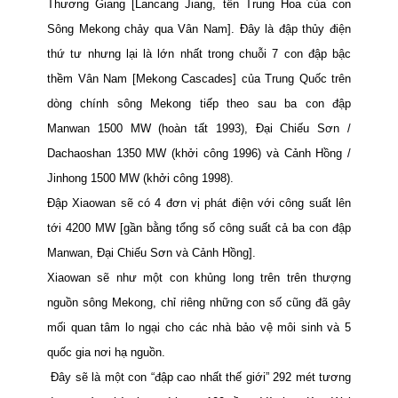
Thương Giang [Lancang Jiang, tên Trung Hoa của con
Sông Mekong chảy qua Vân
Nam
]. Đây là đập thủy điện
thứ tư nhưng lại là lớn nhất trong chuỗi 7 con đập bậc
thềm Vân Nam [Mekong Cascades] của Trung Quốc trên
dòng chính sông Mekong tiếp theo sau ba con đập
Manwan 1500 MW (hoàn tất 1993),
Đại Chiếu Sơn /
Dachaoshan 1350 MW (khởi công 1996) và Cảnh Hồng /
Jinhong 1500 MW (khởi công 1998).
Đập Xiaowan
sẽ có 4 đơn vị phát điện với công suất lên
tới 4200 MW [gần bằng tổng số công suất cả ba con đập
Manwan, Đại Chiếu Sơn và Cảnh Hồng].
Xiaowan sẽ như một con khủng long trên trên thượng
nguồn sông
Mekong
, chỉ riêng những con số cũng đã gây
mối quan tâm lo ngại cho các nhà bảo vệ môi sinh và 5
quốc gia nơi hạ nguồn.
Đây sẽ là một con “đập cao nhất thế giới” 292 mét tương