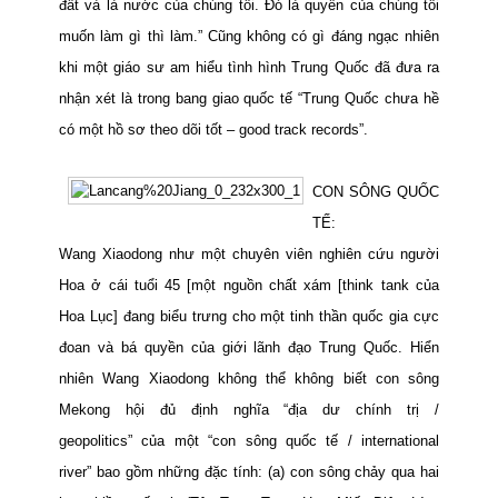
đất và là nước của chúng tôi. Đó là quyền của chúng tôi
muốn làm gì thì làm.” Cũng không có gì đáng ngạc nhiên
khi một giáo sư am hiểu tình hình Trung Quốc đã đưa ra
nhận xét là trong bang giao quốc tế “Trung Quốc chưa hề
có một hồ sơ theo dõi tốt – good track records”.
CON SÔNG QUỐC
TẾ:
Wang Xiaodong như một chuyên viên nghiên cứu người
Hoa ở cái tuổi 45 [một nguồn chất xám [think tank của
Hoa Lục] đang biểu trưng cho một tinh thần quốc gia cực
đoan và bá quyền của giới lãnh đạo Trung Quốc. Hiển
nhiên Wang Xiaodong không thể không biết con sông
Mekong hội đủ định nghĩa “địa dư chính trị /
geopolitics”
của một
“con sông quốc tế / international
river”
bao gồm những đặc tính: (a) con sông chảy qua hai