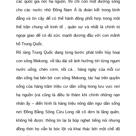
các quốc gia nơi hạ nguồn, thì chỉ còn một đường sống
cho các nước nhỏ Đông Nam Á là đoàn kết trong bình
đẳng và tin cậy để có thể hành động phối hợp trong một
thế trận chung về kinh tế , quân sự và nhất là chính trị
ngoại giao để có đủ sức mạnh đương đầu với con mãnh
hổ Trung Quốc.
Rõ ràng Trung Quốc đang từng bước phát triển hủy hoại
con sông Mekong, về lâu dài sẽ
ảnh hưởng tới từng ngụm
nước uống, chén cơm, nồi cá... hàng ngày của mỗi cư
dân sống hai bên bờ con sông Mekong, tác hại trên quyền
sống của hàng trăm triệu cư dân sống trong lưu vực nơi
hạ nguồn (và cũng là điều bi thảm khi chính những nạn
nhân ấy – điển hình là hàng triệu nông dân ngư dân sống
nơi Đồng Bằng Sông Cửu Long rất cô đơn bị lãng quên,
không hề được thông tin lại bị bóp nghẹt tiếng nói nhưng
đồng thời họ vẫn bị bóc lột và khai thác bởi một chế độ