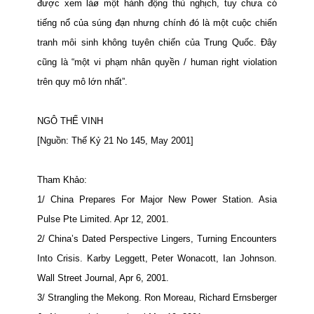
được xem làø một hành động thù nghịch, tuy chưa có
tiếng nổ của súng đạn nhưng chính đó là một cuộc chiến
tranh môi sinh không tuyên chiến của Trung Quốc. Đây
cũng là “một vi phạm nhân quyền / human right violation
trên quy mô lớn nhất”.
NGÔ THẾ VINH
[Nguồn: Thế Kỷ 21 No 145, May 2001]
Tham Khảo:
1/
China
Prepares For Major New Power Station. Asia
Pulse Pte Limited. Apr 12, 2001.
2/
China
’s Dated Perspective Lingers, Turning Encounters
Into Crisis. Karby Leggett, Peter Wonacott, Ian Johnson.
Wall Street Journal, Apr 6, 2001.
3/ Strangling the
Mekong
. Ron Moreau, Richard Ernsberger