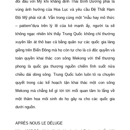
đối đầu với Mỹ khi khẳng định Thái Bình Dương phải là
vùng ảnh hưởng của Hoa Lục và yêu cầu Đệ Thất Hạm
Đội Mỹ phải rút đi. Vẫn trong cùng một “mẫu hay mô thức
– pattern”dựa trên lý lẽ của kẻ mạnh ấy, người ta sẽ
không ngạc nhiên khi thấy Trung Quốc không chỉ
thường
xuyên lấn át thô bạo cả bằng quân sự các quốc gia láng
giềng trên Biển Đông mà họ còn tự cho là có độc quyền và
toàn quyền khai thác con sông Mekong với thế thượng
phong là quốc gia thượng nguồn chiếm lĩnh suốt nửa
chiều dài dòng sông. Trung Quốc luôn luôn tỏ ra chuyên
quyết trong các kế hoạch tận khai thác một con sông
Mekong mà chẳng kể gì tới tới mối quan tâm lo lắng về
một thảm họa môi sinh do họ gây ra cho các quốc gia
dưới nguồn.
APRÈS NOUS LE DÉLUGE