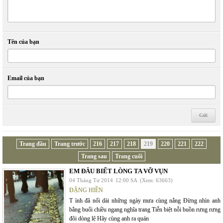
Tên của bạn
Email của bạn
Trang đầu
Trang trước
216
217
218
219
220
221
222
Trang sau
Trang cuối
EM ĐÂU BIẾT LÒNG TA VỠ VỤN
04 Tháng Tư 2014
12:00 SA
(Xem: 63663)
ĐẶNG HIỀN
T ình đã nối dài những ngày mưa cùng nắng Đừng nhìn anh
bằng buổi chiều ngang nghĩa trang Tiễn biệt nỗi buồn rưng rưng
đôi dòng lệ Hãy cùng anh ra quán