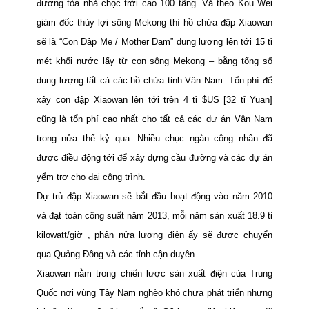
đương tòa nhà chọc trời cao 100 tầng.
Và theo Kou Wei
giám đốc thủy lợi sông Mekong thì hồ chứa đập Xiaowan
sẽ là “Con Đập Mẹ / Mother Dam” dung lượng lên tới 15 tỉ
mét khối
nước lấy từ con sông Mekong – bằng tổng số
dung lượng tất cả các hồ chứa tỉnh Vân Nam. Tổn phí để
xây con đập Xiaowan lên tới trên 4 tỉ $US
[32 tỉ Yuan]
cũng là tổn phí cao nhất cho tất cả các dự án Vân Nam
trong nửa thế kỷ qua. Nhiều chục ngàn công nhân đã
được điều động tới để xây dựng cầu đường và các dự án
yểm trợ cho đại công trình.
Dự trù đập Xiaowan sẽ bắt đầu hoạt động vào năm 2010
và đạt toàn công suất năm 2013, mỗi năm sản xuất 18.9 tỉ
kilowatt/giờ , phân nửa lượng điện ấy sẽ được chuyển
qua Quảng Đông và các tỉnh cận duyên.
Xiaowan nằm trong chiến lược sản xuất điện của Trung
Quốc nơi vùng Tây
Nam
nghèo khó chưa phát triển nhưng