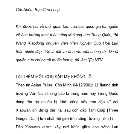
Gửi Nhóm Bạn Cửu Long
Khi được hỏi về mối quan tâm của các quốc gia hạ nguồn
về ảnh hưởng khai thác sông Mekong của Trung Quốc, thì
Wang Xiaodong chuyên viên Viện Nghiên Cứu Hoa Lục
thản nhiên đáp: “Đó là đất và là nước của chúng tôi. Đó là
quyền của chúng tôi muốn làm gì thì làm.”(2) NTV.
LẠI THÊM MỘT CON ĐẬP MẸ KHỔNG LỒ
Theo tin Asian Pulse, Côn Minh 04/12/2001: Li Jiating tỉnh
trưởng Vân Nam thông báo là trong năm nay Trung Quốc
đang rộn rịp chuẩn bị khởi công xây con đập vĩ đại
Xiaowan chỉ đứng
thứ hai sau con
đập Tam Giáp [Three
Gorges Dam] lớn nhất thế giới trên sông Dương Tử. (1)
Đập Xiaowan được xây nơi khúc giữa con sông Lan