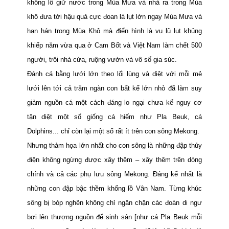
khổng lồ giữ nước trong Mùa Mưa và nhả ra trong Mùa
khô đưa tới hậu quả cực đoan là lụt lớn ngay Mùa Mưa và
hạn hán trong Mùa Khô mà điển hình là vụ lũ lụt khủng
khiếp năm vừa qua ở Cam Bốt và Việt Nam làm chết 500
người, trôi nhà cửa, ruộng vườn và vô số gia súc.
Đánh cá bằng lưới lớn theo lối lùng và diệt với mỗi mẻ
lưới lên tới cả trăm ngàn con bất kể lớn nhỏ đã làm suy
giảm nguồn cá một cách đáng lo ngại chưa kể nguy cơ
tận diệt một số giống cá hiếm như Pla Beuk, cá
Dolphins... chỉ còn lại một số rất ít trên con sông Mekong.
Nhưng thảm họa lớn nhất cho con sông là những đập thủy
điện không ngừng được xây thêm – xây thêm trên dòng
chính và cả các phụ lưu sông
Mekong
. Đáng kể nhất là
những con đập bậc
thềm khổng lồ Vân
Nam
. Từng khúc
sông bị bóp nghẽn không chỉ ngăn chặn các đoàn di ngư
bơi lên thượng nguồn để sinh sản [như cá Pla Beuk mỗi