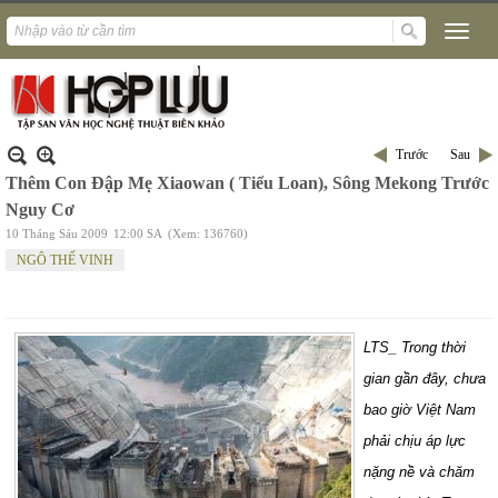
Trước
Sau
Thêm Con Đập Mẹ Xiaowan ( Tiểu Loan), Sông Mekong Trước
Nguy Cơ
10 Tháng Sáu 2009
12:00 SA
(Xem: 136760)
NGÔ THẾ VINH
LTS_ Trong thời
gian gần đây, chưa
bao giờ Việt
Nam
phải chịu áp lực
nặng nề và chăm