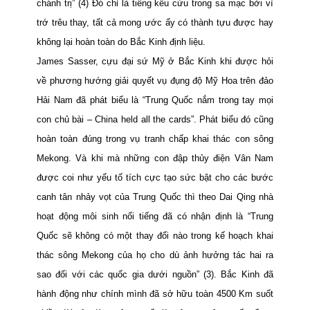
chánh trị” (4)
Đó chỉ là tiếng kêu cứu trong sa mạc bởi vì
trớ trêu thay,
tất cả mong ước ấy có thành tựu được hay
không lại hoàn toàn do Bắc Kinh định liệu.
James Sasser, cựu đại sứ Mỹ ở Bắc Kinh khi được hỏi
về phương hướng giải quyết vụ đụng độ Mỹ Hoa trên đảo
Hải Nam đã phát biểu là “Trung Quốc nắm trong tay mọi
con chủ bài – China held all the cards”. Phát biểu đó cũng
hoàn toàn đúng trong vụ tranh chấp khai thác con sông
Mekong
. Và khi mà những con đập thủy điện Vân Nam
được coi như yếu tố tích cực tạo sức bật cho các bước
canh tân nhảy vọt của Trung Quốc thì theo Dai Qing nhà
hoạt động môi sinh nổi tiếng đã có nhận định là “Trung
Quốc sẽ không có một thay đổi nào trong kế hoạch khai
thác sông Mekong của họ cho dù ảnh hưởng tác hai ra
sao đối với các quốc gia dưới nguồn” (3). Bắc Kinh đã
hành động như chính mình đã sở hữu toàn 4500 Km suốt