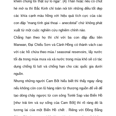
khiến chúng tôi thật sự lo ngại”. (4) Thản hoặc nếu có chút
hé mở ra thì Bắc Kinh chỉ toàn nói tới những điều tốt đẹp
các khía cạnh màu hồng với hiệu quả tích cực của các
con đập “mang tính giai thoại – anecdotal” chứ không phát
xuất từ một cuộc nghiên cứu nghiêm chỉnh nào.
Chẳng hạn theo họ thì chỉ với ba con đập đầu tiên
Manwan, Đại Chiếu Sơn và Cảnh Hồng có thành vách cao
với các hồ chứa theo mùa / seasonal reservoirs, lấy nước
tối đa trong mùa mưa và xả nước trong mùa khô sẽ có tác
dụng chống lũ lutï
và chống hạn cho các quốc gia dưới
nguồn.
Nhưng những người Cam Bốt hiểu biết thì thấy ngay rằng
nếu không còn con lũ hàng năm từ thượng nguồn đổ về để
tạo dòng chảy ngược từ con sông
Tonlé Sap
vào Biển Hồ
[như trái tim và sự sống của Cam Bốt] thì rõ ràng đó là
tương lai của một Biển Hồ chết . Riêng với Đồng Bằng