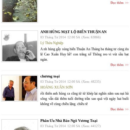
Đọc thêm
ANH HÙNG MẠT LỘ BIỂN THUẬN AN
03 Tháng Tư 2014
12:00 SA
(Xem: 63866)
Lý Thừa Nghiệp
A nh hùng gẫy súng biển Thuận An Tháng ba tháng tư cùng ứa
lệ Cao Xuân Huy hề! con trăng xế Thông reo vi vút sầu bạt
ngàn.
Đọc thêm
chương toại
03 Tháng Tư 2014
12:00 SA
(Xem: 48235)
HOÀNG XUÂN SƠN
rồi thiên anh hùng ca cũng từ từ khép lại nghìn năm sau nại hà
sông vẫn dài thêm tuổi đường trần sao quá vội ngày hai buổi
không về cùng chiều lặng. chiều tê
Đọc thêm
Phân Ưu Nhà Báo Ngô Vương Toại
03 Tháng Tư 2014
12:00 SA
(Xem: 44127)