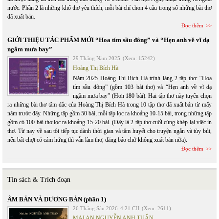
nước. Phần 2 là những khổ thơ yêu thích, mỗi bài chỉ chon 4 câu trong số những bài thơ
đã xuất bản.
Đọc thêm
GIỚI THIỆU TÁC PHẨM MỚI “Hoa tím sầu đông” và “Hẹn anh về vĩ dạ
ngắm mưa bay”
29 Tháng Năm 2025
(Xem: 15242)
Hoàng Thị Bích Hà
Năm 2025 Hoàng Thị Bích Hà trình làng 2 tập thơ: “Hoa
tím sầu đông” (gồm 103 bài thơ) và “Hẹn anh về vĩ dạ
ngắm mưa bay” (Hơn 180 bài). Hai tập thơ này tuyển chọn
ra những bài thơ tâm đắc của Hoàng Thị Bích Hà trong 10 tập thơ đã xuất bản từ mấy
năm trước đây. Những tập gồm 50 bài, mỗi tập lọc ra khoảng 10-15 bài, trong những tập
gồm có 100 bài thơ lọc ra khoảng 15-20 bài. (Đây là 2 tập thơ cuối cùng khép lại việc in
thơ. Từ nay về sau tôi tiếp tục dành thời gian và tâm huyết cho truyện ngắn và tùy bút,
nếu bất chợt có cảm hứng thì vẫn làm thơ, đăng báo chứ không xuất bản nữa).
Đọc thêm
Tin sách & Trích đoạn
ÂM BẢN VÀ DƯƠNG BẢN (phần 1)
26 Tháng Sáu 2026
4:21 CH
(Xem: 2611)
MAI AN NGUYỄN ANH TUẤN