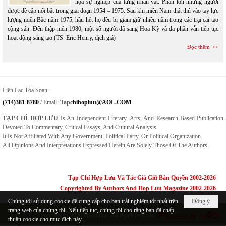
họa sự nghiệp của từng nhân vật. Phần lớn những người
được đề cập nổi bật trong giai đoạn 1954 – 1975. Sau khi miền Nam thất thủ vào tay lực
lượng miền Bắc năm 1975, hầu hết họ đều bị giam giữ nhiều năm trong các trại cải tạo
cộng sản. Đến thập niên 1980, một số người đã sang Hoa Kỳ và đa phần vẫn tiếp tục
hoạt động sáng tạo.(TS. Eric Henry, dịch giả)
Đọc thêm
Liên Lạc Tòa Soạn:
(714)381-8780
/ Email:
Tapc
Hihopluu@AOL.COM
TẠP CHÍ HỢP LƯU
Is An Independent Literary, Arts, And Research-Based Publication
Devoted To Commentary, Critical Essays, And Cultural Analysis.
It Is Not Affiliated With Any Government, Political Party, Or Political Organization.
All Opinions And Interpretations Expressed Herein Are Solely Those Of The Authors.
Tạp Chí Hợp Lưu Và Tác Giả Giữ Bản Quyền 2002-2026
Copyrighted By Authors And Hop Luu Magazine 2002-2026
Chúng tôi sử dụng cookie để cung cấp cho bạn trải nghiệm tốt nhất trên
Đồng ý
trang web của chúng tôi. Nếu tiếp tục, chúng tôi cho rằng bạn đã chấp
Copyright © 2026
hopluu.net
All rights reserved
thuận cookie cho mục đích này.