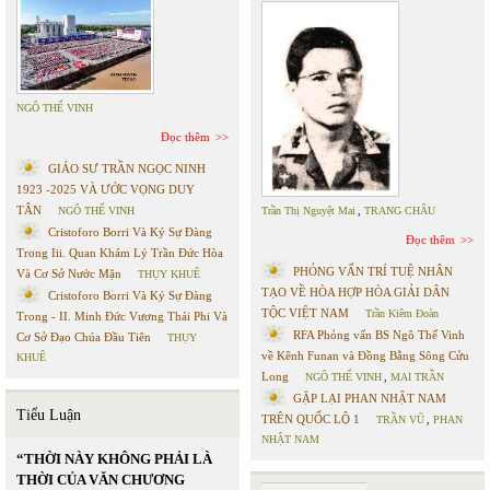
NGÔ THẾ VINH
Đọc thêm
GIÁO SƯ TRẦN NGỌC NINH
1923 -2025 VÀ ƯỚC VỌNG DUY
TÂN
NGÔ THẾ VINH
Trần Thị Nguyệt Mai
,
TRANG CHÂU
Cristoforo Borri Và Ký Sự Đàng
Đọc thêm
Trong Iii. Quan Khám Lý Trần Đức Hòa
PHỎNG VẤN TRÍ TUỆ NHÂN
Và Cơ Sở Nước Mặn
THỤY KHUÊ
TẠO VỀ HÒA HỢP HÒA GIẢI DÂN
Cristoforo Borri Và Ký Sự Đàng
TỘC VIỆT NAM
Trần Kiêm Đoàn
Trong - II. Minh Đức Vương Thái Phi Và
RFA Phỏng vấn BS Ngô Thế Vinh
Cơ Sở Đạo Chúa Đầu Tiên
THỤY
về Kênh Funan và Đồng Bằng Sông Cửu
KHUÊ
Long
NGÔ THẾ VINH
,
MAI TRẦN
GẶP LẠI PHAN NHẬT NAM
Tiểu Luận
TRÊN QUỐC LỘ 1
TRẦN VŨ
,
PHAN
NHẬT NAM
“THỜI NÀY KHÔNG PHẢI LÀ
THỜI CỦA VĂN CHƯƠNG