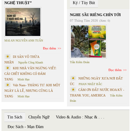
NGHỆ THUẬT”
Ký / Tùy Bút
NGHE SẦU RIÊNG CHÍN TỚI
07 Tháng Tám 2026
(Xem: 0)
MAI AN NGUYỄN ANH TUẤN
Đọc thêm
DI SẢN VÔ THỪA
NHẬN
Trần Kiêm Đoàn
Nguyễn Công Khanh
KHI NHÀ VĂN NGỪNG VIẾT:
Đọc thêm
CÁI CHẾT KHÔNG CÓ ĐÁM
NHỮNG NGÀY XƯA NƠI ĐẤT
TANG
Minh Hạo
ÚC
PHAN NHẬT BẮC
Việt Nam- THÁNG TƯ: KHI MỘT
CÁM ƠN ĐẤT NƯỚC HOA KỲ -
NGÀY LÀ LỄ, NHƯNG CŨNG LÀ
THANK YOU, AMERICA
Trần Kiêm
TANG
Minh Hạo
Đoàn
Tin Sách
Chuyển Ngữ
Video & Audio : Nhạc & . . .
Đọc Sách - Mạn Đàm