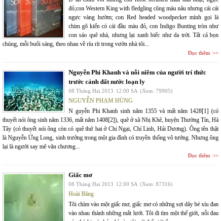
đỏ;con Western King with fledgling cũng màu nâu nhưng cái cái
ngực vàng hườm; con Red headed woodpecker mình gọi là
chim gõ kiến có cái đầu màu đỏ, con Indigo Bunting tròn như
con sáo quê nhà, nhưng lại xanh biếc như da trời. Tất cả bọn
chúng, mỗi buổi sáng, theo nhau về ríu rít trong vườn nhà tôi...
Đọc thêm
Nguyễn Phi Khanh và nỗi niềm của người trí thức
trước cảnh đất nước loạn ly
08 Tháng Hai 2013
12:00 SA
(Xem: 79905)
NGUYỄN PHẠM HÙNG
N guyễn Phi Khanh sinh năm 1355 và mất năm 1428[1] (có
thuyết nói ông sinh năm 1336, mất năm 1408[2]), quê ở xã Nhị Khê, huyện Thường Tín, Hà
Tây (có thuyết nói ông còn có quê thứ hai ở Chi Ngại, Chí Linh, Hải Dương). Ông tên thật
là Nguyễn Ứng Long, sinh trưởng trong một gia đình có truyền thống võ tướng. Nhưng ông
lại là người say mê văn chương...
Đọc thêm
Giấc mơ
08 Tháng Hai 2013
12:00 SA
(Xem: 87316)
Hoài Băng
Tôi chìm vào một giấc mơ, giấc mơ có những sợi dây bé xíu đan
vào nhau thành những mắt lưới. Tôi đi tìm một thế giới, nỗi đau