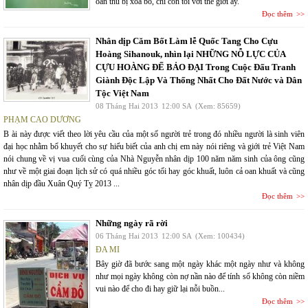
oán thù bị xóa bỏ, chỉ còn tôi với thế giới ấy.
Đọc thêm
Nhân dịp Căm Bốt Làm lễ Quốc Tang Cho Cựu
Hoàng Sihanouk, nhìn lại NHỮNG NỖ LỰC CỦA
CỰU HOÀNG ĐẾ BẢO ĐẠI Trong Cuộc Đấu Tranh
Giành Độc Lập Và Thống Nhất Cho Đất Nước và Dân
Tộc Việt Nam
08 Tháng Hai 2013
12:00 SA
(Xem: 85659)
PHẠM CAO DƯƠNG
B ài này được viết theo lời yêu cầu của một số người trẻ trong đó nhiều người là sinh viên
đại học nhằm bổ khuyết cho sự hiểu biết của anh chị em này nói riêng và giới trẻ Việt Nam
nói chung về vị vua cuối cùng của Nhà Nguyễn nhân dịp 100 năm năm sinh của ông cũng
như về một giai đoạn lịch sử có quá nhiều góc tối hay góc khuất, luôn cả oan khuất và cũng
nhân dịp đầu Xuân Quý Tỵ 2013 ...
Đọc thêm
Những ngày rã rời
06 Tháng Hai 2013
12:00 SA
(Xem: 100434)
ĐA MI
Bây giờ đã bước sang một ngày khác một ngày như và không
như mọi ngày không còn nợ nần nào để tính sổ không còn niềm
vui nào để cho đi hay giữ lại nỗi buồn...
Đọc thêm