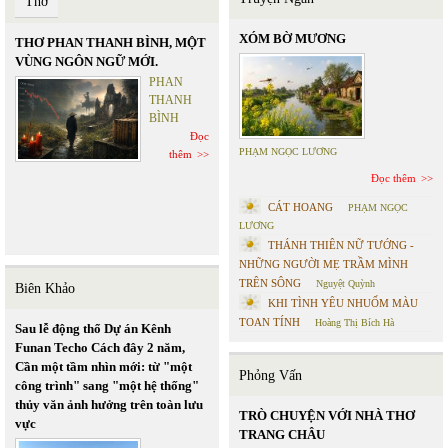
Thơ
XÓM BỜ MƯƠNG
THƠ PHAN THANH BÌNH, MỘT
VÙNG NGÔN NGỮ MỚI.
PHAN
THANH
BÌNH
Đọc
PHẠM NGỌC LƯƠNG
thêm
Đọc thêm
CÁT HOANG
PHẠM NGỌC
LƯƠNG
THÁNH THIÊN NỮ TƯỚNG -
NHỮNG NGƯỜI MẸ TRẦM MÌNH
TRÊN SÔNG
Nguyệt Quỳnh
Biên Khảo
KHI TÌNH YÊU NHUỐM MÀU
TOAN TÍNH
Hoàng Thị Bích Hà
Sau lễ động thổ Dự án Kênh
Funan Techo Cách đây 2 năm,
Cần một tầm nhìn mới: từ "một
Phỏng Vấn
công trình" sang "một hệ thống"
thủy văn ảnh hưởng trên toàn lưu
TRÒ CHUYỆN VỚI NHÀ THƠ
vực
TRANG CHÂU