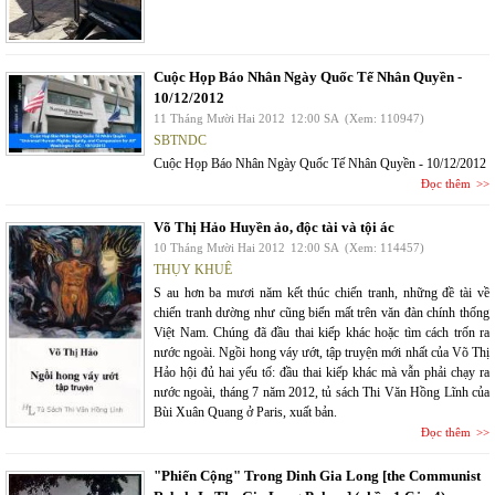
Cuộc Họp Báo Nhân Ngày Quốc Tế Nhân Quyền -
10/12/2012
11 Tháng Mười Hai 2012
12:00 SA
(Xem: 110947)
SBTNDC
Cuộc Họp Báo Nhân Ngày Quốc Tế Nhân Quyền - 10/12/2012
Đọc thêm
Võ Thị Hảo Huyền ảo, độc tài và tội ác
10 Tháng Mười Hai 2012
12:00 SA
(Xem: 114457)
THỤY KHUÊ
S au hơn ba mươi năm kết thúc chiến tranh, những đề tài về
chiến tranh dường như cũng biến mất trên văn đàn chính thống
Việt Nam. Chúng đã đầu thai kiếp khác hoặc tìm cách trốn ra
nước ngoài. Ngồi hong váy ướt, tập truyện mới nhất của Võ Thị
Hảo hội đủ hai yếu tố: đầu thai kiếp khác mà vẫn phải chạy ra
nước ngoài, tháng 7 năm 2012, tủ sách Thi Văn Hồng Lĩnh của
Bùi Xuân Quang ở Paris, xuất bản.
Đọc thêm
"Phiến Cộng" Trong Dinh Gia Long [the Communist