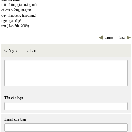
một không gian trắng toát
cả căn buồng lặng im
duy nhất tiếng tim chàng
ngơ ngác đập!
tmt ( Jan.5th, 2009)
Trước
Sau
Gửi ý kiến của bạn
Tên của bạn
Email của bạn