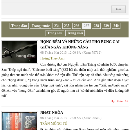
Trang đầu
Trang trước
234
235
236
237
238
239
240
Trang sau
Trang cuối
HỌNG ĐÊM VÀ NHỮNG CÂU THƠ BUNG GAI
GIỮA NGÀY KHÔNG NẮNG
08 Tháng Hai 2013
12:00 SA
(Xem: 79712)
Hoàng Thụy Anh
Con đường thơ của Nguyễn Lãm Thắng có nhiều bước chuyển.
Sau “Điệp ngữ tình”, “Giấc mơ buổi sáng” (333 bài thơ thiếu nhi), anh thử nghiệm, gieo hạt
giống thơ của mình vào thế trận khác: thế trận đời. Thế trận này đã đánh dấu tiếng nói riêng
cho “họng đêm” [ *] trong hành trình sáng - tạo - thi ca của anh. Anh gần như đoạn tuyệt
hẳn cái nhìn trong trẻo của “Điệp ngữ tình”, cái hồn nhiên thơ trẻ của “Giấc mơ buổi sáng”
để ném vào “họng đêm” cái nhìn từ góc độ người mù và “có thể nói nhiều về điều không thể
nói”.
Đọc thêm
NHẠT NHÒA
08 Tháng Hai 2013
12:00 SA
(Xem: 90500)
TRẦN MỘNG TÚ
Đ àn chim với những con Rose breasted màu nâu nhạt, ngực