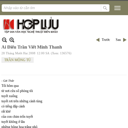
Trước
Sau
Ai Điếu Trần Viết Minh Thanh
28 Tháng Mười Hai 2008
12:00 SA
(Xem: 136576)
TRẦN MỘNG TÚ
- Gửi Thức
Tối hôm qua
từ nơi cửa sổ phòng tôi
tuyết xuống
tuyết rơi trên những cành tùng
có tiếng đập cánh
rất khẽ
của con chim trốn tuyết
tuyết không ở lâu
những bông hoa trắng nhỏ