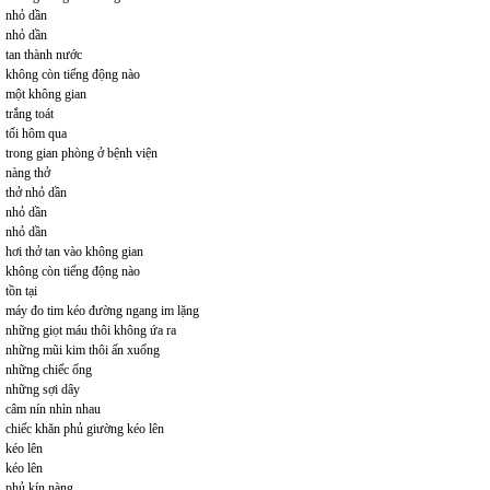
nhỏ dần
nhỏ dần
tan thành nước
không còn tiếng động nào
một không gian
trắng toát
tối hôm qua
trong gian phòng ở bệnh viện
nàng thở
thở nhỏ dần
nhỏ dần
nhỏ dần
hơi thở tan vào không gian
không còn tiếng động nào
tồn tại
máy đo tim kéo đường ngang im lặng
những giọt máu thôi không ứa ra
những mũi kim thôi ấn xuống
những chiếc ống
những sợi dây
câm nín nhìn nhau
chiếc khăn phủ giường kéo lên
kéo lên
kéo lên
phủ kín nàng