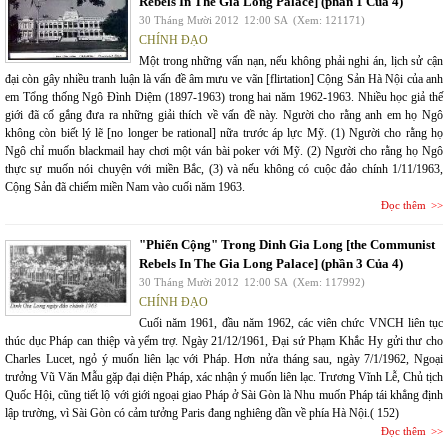
Rebels In The Gia Long Palace] (phần 1 Của 4)
30 Tháng Mười 2012
12:00 SA
(Xem: 121171)
CHÍNH ĐẠO
Một trong những vấn nạn, nếu không phải nghi án, lịch sử cận
đại còn gây nhiều tranh luận là vấn đề âm mưu ve vãn [flirtation] Cộng Sản Hà Nội của anh
em Tổng thống Ngô Đình Diệm (1897-1963) trong hai năm 1962-1963. Nhiều học giả thế
giới đã cố gắng đưa ra những giải thích về vấn đề này. Người cho rằng anh em họ Ngô
không còn biết lý lẽ [no longer be rational] nữa trước áp lực Mỹ. (1) Người cho rằng họ
Ngô chỉ muốn blackmail hay chơi một ván bài poker với Mỹ. (2) Người cho rằng họ Ngô
thực sự muốn nói chuyện với miền Bắc, (3) và nếu không có cuộc đảo chính 1/11/1963,
Cộng Sản đã chiếm miền Nam vào cuối năm 1963.
Đọc thêm
"Phiến Cộng" Trong Dinh Gia Long [the Communist
Rebels In The Gia Long Palace] (phần 3 Của 4)
30 Tháng Mười 2012
12:00 SA
(Xem: 117992)
CHÍNH ĐẠO
Cuối năm 1961, đầu năm 1962, các viên chức VNCH liên tục
thúc dục Pháp can thiệp và yểm trợ. Ngày 21/12/1961, Đại sứ Phạm Khắc Hy gửi thư cho
Charles Lucet, ngỏ ý muốn liên lạc với Pháp. Hơn nửa tháng sau, ngày 7/1/1962, Ngoại
trưởng Vũ Văn Mẫu gặp đại diện Pháp, xác nhận ý muốn liên lạc. Trương Vĩnh Lễ, Chủ tịch
Quốc Hội, cũng tiết lộ với giới ngoại giao Pháp ở Sài Gòn là Nhu muốn Pháp tái khẳng định
lập trường, vì Sài Gòn có cảm tưởng Paris đang nghiêng dần về phía Hà Nội.( 152)
Đọc thêm