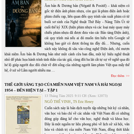
Âm bản & Dương bản (Négatif & Positif) – khái niệm có
gốc từ điện ảnh phim nhựa, còn gọi là phim điện ảnh hoặc
phim chiếu rạp, liên quan đến quy trình sản xuất phim có từ
buổi sơ sinh của Nghệ thuật Thứ Bảy - Nàng Tiên Út từ
cuối thế kỷ XIX (hiện phim nhựa và các loại máy quay máy
chiếu phim nhựa đã được đưa vào các Bảo tàng Điện ảnh),
cái quy trình mà nếu ai đó muốn tìm hiểu trên Google sẽ
không bao giờ có được thông tin đầy đủ… Nhưng, cuốn
sách này không đi sâu vào công nghệ Điện ảnh, chỉ mượn
khái niệm Âm bản & Dương bản như một cánh cửa ban đầu, một ký hiệu nghệ thuật
nhỏ để phác họa hành trình tinh thần của tác giả, cùng đôi ba lát cắt tự sự về nghề qua đó
hé lộ giúp người đọc đôi chút về đời sống của những người làm phim Việt qua mấy thế
hệ, ở xứ sở Lắm người nhiều ma …
Đọc thêm
THẾ GIỚI SÁNG TẠO CỦA MIỀN NAM VIỆT NAM VÀ HẢI NGOẠI
1954 – ĐẾN HIỆN TẠI – TẬP 1
13 Tháng Tám 2025
9:11 CH
(Xem: 12073)
NGÔ THẾ VINH
,
TS Eric Henry
Cuốn sách này là bản dịch tuyển tập những bút ký cá nhân,
văn học và báo chí về các nhân vật Việt Nam đã có những
đóng góp đáng kể cho văn học, nghệ thuật và khoa học.
Đây là một nguồn tư liệu phong phú về lịch sử xã hội, văn
hóa và chính trị của miền Nam Việt Nam, đồng thời khắc