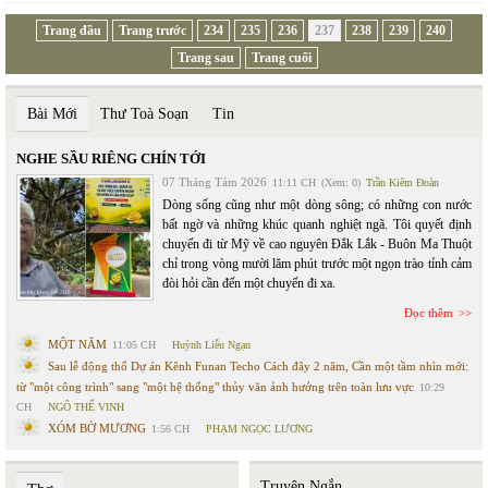
Trang đầu
Trang trước
234
235
236
237
238
239
240
Trang sau
Trang cuối
Bài Mới
Thư Toà Soạn
Tin
NGHE SẦU RIÊNG CHÍN TỚI
07 Tháng Tám 2026
11:11 CH
(Xem: 0)
Trần Kiêm Đoàn
Dòng sống cũng như một dòng sông; có những con nước
bất ngờ và những khúc quanh nghiệt ngã. Tôi quyết định
chuyến đi từ Mỹ về cao nguyên Đắk Lắk - Buôn Ma Thuột
chỉ trong vòng mười lăm phút trước một ngọn trào tỉnh cảm
đòi hỏi cần đến một chuyến đi xa.
Đọc thêm
MỘT NĂM
11:05 CH
Huỳnh Liễu Ngạn
Sau lễ động thổ Dự án Kênh Funan Techo Cách đây 2 năm, Cần một tầm nhìn mới:
từ "một công trình" sang "một hệ thống" thủy văn ảnh hưởng trên toàn lưu vực
10:29
CH
NGÔ THẾ VINH
XÓM BỜ MƯƠNG
1:56 CH
PHẠM NGỌC LƯƠNG
Truyện Ngắn