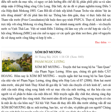
điều tiết nước đa mục tiêu, có nguy cơ ảnh hưởng đến chế độ lũ, phân phối phù sa và xâm
nhập mặn ở Đồng bằng sông Cửu Long. Đặc biệt, dự án đã vi phạm nghiêm trọng Điều 5
của Hiệp định Mekong 1995. Cam Bốt đã cố tình xếp kênh Funan Techo vào nhóm “dự án
trên dòng nhánh” để chỉ phải làm thủ tục Thông báo đơn giản, thay vì thực hiện thủ tục
Tham vấn trước (Prior Consultation) bắt buộc theo quy trình PNPCA. Thực tế, kênh kết nối
trực tiếp với sông Mekong và sông Bassac – hai nhánh mang nước dòng chính – và chuyển
nước ra Vịnh Thái Lan. Việc né tránh Điều 5 không chỉ làm suy yếu cơ chế hợp tác của Ủy
hội sông Mekong (MRC) mà còn mở ra nguy cơ các quốc gia khác noi theo, phá vỡ nguyên
tắc sử dụng nước công bằng và hợp lý trên ...
Đọc thêm
XÓM BỜ MƯƠNG
30 Tháng Bảy 2026
1:56 CH
(Xem: 840)
PHẠM NGỌC LƯƠNG
XÓM BỜ MƯƠNG – Truyện thứ hai trong bộ ba "Tam Quan"
của Phạm Ngọc Lương. Hôm qua, chúng tôi giới thiệu CÁT
HOANG. Hôm nay là XÓM BỜ MƯƠNG – truyện ngắn thứ hai trong bộ ba Tam Quan
của nhà văn trẻ Phạm Ngọc Lương, từng đăng trên Hợp Lưu số 87 (2006). Hơn hai mươi
năm trước, nhà phê bình Thụy Khuê đã gọi đây là "một câu chuyện cổ tích kinh dị", nơi cái
chết của một dòng sông song hành với sự mục rữa của môi trường, sự tha hóa của con
người và số phận bi thảm của một đứa trẻ. Một truyện ngắn đầy chất thơ, nhưng càng đẹp
càng khiến người đọc rùng mình. Hai mươi năm đã trôi qua. Dòng sông trong truyện có còn
là một ẩn dụ của hôm nay? Xã hội Việt Nam đã thay đổi đến đâu trước những vấn đề mà
XÓM BỜ MƯƠNG đặt ra: môi trường, bạo lực, sự vô cảm, và phẩm giá con người? Chúng