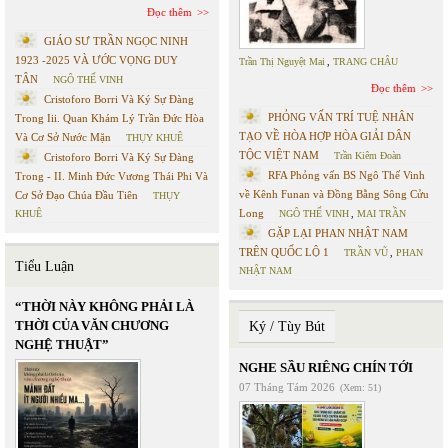
Đọc thêm
GIÁO SƯ TRẦN NGỌC NINH
1923 -2025 VÀ ƯỚC VỌNG DUY
Trần Thị Nguyệt Mai
,
TRANG CHÂU
TÂN
NGÔ THẾ VINH
Đọc thêm
Cristoforo Borri Và Ký Sự Đàng
PHỎNG VẤN TRÍ TUỆ NHÂN
Trong Iii. Quan Khám Lý Trần Đức Hòa
TẠO VỀ HÒA HỢP HÒA GIẢI DÂN
Và Cơ Sở Nước Mặn
THỤY KHUÊ
TỘC VIỆT NAM
Trần Kiêm Đoàn
Cristoforo Borri Và Ký Sự Đàng
RFA Phỏng vấn BS Ngô Thế Vinh
Trong - II. Minh Đức Vương Thái Phi Và
về Kênh Funan và Đồng Bằng Sông Cửu
Cơ Sở Đạo Chúa Đầu Tiên
THỤY
Long
KHUÊ
NGÔ THẾ VINH
,
MAI TRẦN
GẶP LẠI PHAN NHẬT NAM
TRÊN QUỐC LỘ 1
TRẦN VŨ
,
PHAN
Tiểu Luận
NHẬT NAM
“THỜI NÀY KHÔNG PHẢI LÀ
THỜI CỦA VĂN CHƯƠNG
Ký / Tùy Bút
NGHỆ THUẬT”
NGHE SẦU RIÊNG CHÍN TỚI
07 Tháng Tám 2026
(Xem: 51)