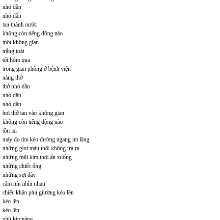
nhỏ dần
nhỏ dần
tan thành nước
không còn tiếng động nào
một không gian
trắng toát
tối hôm qua
trong gian phòng ở bệnh viện
nàng thở
thở nhỏ dần
nhỏ dần
nhỏ dần
hơi thở tan vào không gian
không còn tiếng động nào
tồn tại
máy đo tim kéo đường ngang im lặng
những giọt máu thôi không ứa ra
những mũi kim thôi ấn xuống
những chiếc ống
những sợi dây
câm nín nhìn nhau
chiếc khăn phủ giường kéo lên
kéo lên
kéo lên
phủ kín nàng