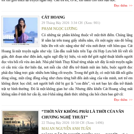
tôi xin giới thiệu lại truyện ngắn này. Câu trả lời, có lẽ, xin dành cho mỗi bạn đọc.
Đọc thêm
CÁT HOANG
29 Tháng Bảy 2026
3:34 CH
(Xem: 901)
PHẠM NGỌC LƯƠNG
Có những tác phẩm không thuộc về một thời điểm. Chúng lặng
lẽ nằm lại trên trang giấy nhiều năm, rồi một ngày nào đó bỗng
hiện lên với sức nặng như thể vừa mới được viết hôm qua. Cát
Hoang là một truyện ngắn như vậy. Lần đầu xuất hiện trên Tạp chí Hợp Lưu bởi lối viết tối
giản, đứt đoạn như điện ảnh, ngôn ngữ đầy ký hiệu, và một thế giới nghệ thuật khiến người
đọc vừa bối rối vừa ám ảnh. Nhà phê bình Thụy Khuê từng nhận xét đây là một truyện ngắn
có cấu trúc của thơ hiện đại, nơi mỗi câu chữ đều trở thành một ám hiệu, buộc người đọc
phải đọc bằng trực giác nhiều hơn bằng cốt truyện. Trong thế giới ấy, có một bãi đất nổi giữa
dòng sông, một cộng đồng sống như chưa từng biết đến ánh sáng của văn minh, nơi trẻ em
không được học chữ, nơi người biết chữ bị gọi là "con điên", và nơi bạo lực dần trở thành
trật tự bình thường. Đó là một không gian hư cấu. Nhưng điều khiến Cát Hoang sống mãi
không nằm ở tính hư cấu ấy, mà ở khả năng đánh thức những câu hỏi chưa bao giờ cũ:
Đọc thêm
“THỜI NÀY KHÔNG PHẢI LÀ THỜI CỦA VĂN
CHƯƠNG NGHỆ THUẬT”
22 Tháng Bảy 2026
10:50 CH
(Xem: 1496)
MAI AN NGUYỄN ANH TUẤN