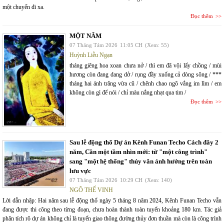
một chuyến đi xa.
Đọc thêm
MỘT NĂM
07 Tháng Tám 2026
11:05 CH
(Xem: 55)
Huỳnh Liễu Ngạn
tháng giêng hoa xoan chưa nở / thì em đã vội lấy chồng / mùi
hương còn đang dang dở / rụng đầy xuống cả dòng sông / ***
tháng hai ánh trăng vừa cũ / chênh chao ngõ vắng im lìm / em
không còn gì để nói / chỉ màu nắng nhạt qua tim /
Đọc thêm
Sau lễ động thổ Dự án Kênh Funan Techo Cách đây 2
năm, Cần một tầm nhìn mới: từ "một công trình"
sang "một hệ thống" thủy văn ảnh hưởng trên toàn
lưu vực
07 Tháng Tám 2026
10:29 CH
(Xem: 140)
NGÔ THẾ VINH
Lời dẫn nhập: Hai năm sau lễ động thổ ngày 5 tháng 8 năm 2024, Kênh Funan Techo vẫn
đang được thi công theo từng đoạn, chưa hoàn thành toàn tuyến khoảng 180 km. Tác giả
phân tích rõ dự án không chỉ là tuyến giao thông đường thủy đơn thuần mà còn là công trình