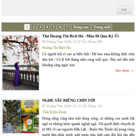
1
2
3
4
5
6
7
Trang sau
Trang cuối
Thơ Hoàng Thị Bích Hà - Mùa Đi Qua Ký Ức
08 Tháng Tám 2026
12:47 SA
(Xem: 88)
Hoàng Thị Bích Hà
Có người hỏi vì sao ta biền biệt / Đã bao mùa không thấy chút
tăm hơi / Có lẽ bởi tháng năm rong ruỗi quá / Bụi mờ dần một
khoảng sáng ngày xưa
Đọc thêm
NGHE SẦU RIÊNG CHÍN TỚI
07 Tháng Tám 2026
11:11 CH
(Xem: 51)
Trần Kiêm Đoàn
Dòng sống cũng như một dòng sông; có những con nước bất
ngờ và những khúc quanh nghiệt ngã. Tôi quyết định chuyến đi
từ Mỹ về cao nguyên Đắk Lắk - Buôn Ma Thuột chỉ trong vòng
mười lăm phút trước một ngọn trào tỉnh cảm đòi hỏi cần đến