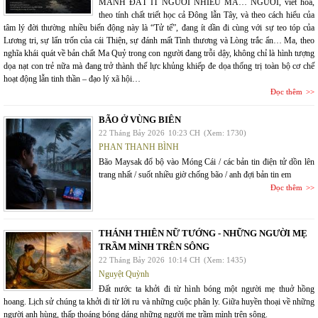
MẢNH ĐẤT ÍT NGƯỜI NHIỀU MA… NGƯỜI, viết hoa,
theo tính chất triết học cả Đông lẫn Tây, và theo cách hiểu của
tâm lý đời thường nhiều biến động này là “Tử tế”, đang ít dần đi cùng với sự teo tóp của
Lương tri, sự lẩn trốn của cái Thiện, sự đánh mất Tình thương và Lòng trắc ẩn… Ma, theo
nghĩa khái quát về bản chất Ma Quỷ trong con người đang trỗi dậy, không chỉ là hình tượng
dọa nạt con trẻ nữa mà đang trở thành thế lực khủng khiếp đe dọa thống trị toàn bộ cơ chế
hoạt động lẫn tinh thần – đạo lý xã hội…
Đọc thêm
BÃO Ở VÙNG BIÊN
22 Tháng Bảy 2026
10:23 CH
(Xem: 1730)
PHAN THANH BÌNH
Bão Maysak đổ bộ vào Móng Cái / các bản tin điện tử dồn lên
trang nhất / suốt nhiều giờ chống bão / anh đợi bản tin em
Đọc thêm
THÁNH THIÊN NỮ TƯỚNG - NHỮNG NGƯỜI MẸ
TRẦM MÌNH TRÊN SÔNG
22 Tháng Bảy 2026
10:14 CH
(Xem: 1435)
Nguyệt Quỳnh
Đất nước ta khởi đi từ hình bóng một người mẹ thuở hồng
hoang. Lịch sử chúng ta khởi đi từ lời ru và những cuộc phân ly. Giữa huyền thoại về những
người anh hùng, thấp thoáng bóng dáng những người mẹ trầm mình trên sông.