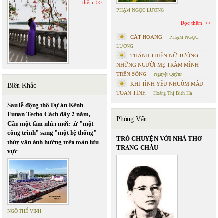
thêm
PHẠM NGỌC LƯƠNG
Đọc thêm
CÁT HOANG
PHẠM NGỌC
LƯƠNG
THÁNH THIÊN NỮ TƯỚNG -
NHỮNG NGƯỜI MẸ TRẦM MÌNH
TRÊN SÔNG
Nguyệt Quỳnh
KHI TÌNH YÊU NHUỐM MÀU
Biên Khảo
TOAN TÍNH
Hoàng Thị Bích Hà
Sau lễ động thổ Dự án Kênh
Funan Techo Cách đây 2 năm,
Phỏng Vấn
Cần một tầm nhìn mới: từ "một
công trình" sang "một hệ thống"
TRÒ CHUYỆN VỚI NHÀ THƠ
thủy văn ảnh hưởng trên toàn lưu
TRANG CHÂU
vực
NGÔ THẾ VINH