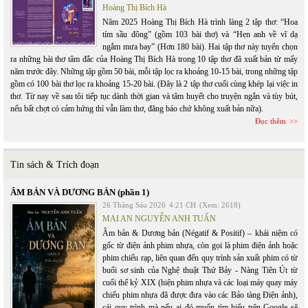
Hoàng Thị Bích Hà
Năm 2025 Hoàng Thị Bích Hà trình làng 2 tập thơ: “Hoa
tím sầu đông” (gồm 103 bài thơ) và “Hẹn anh về vĩ dạ
ngắm mưa bay” (Hơn 180 bài). Hai tập thơ này tuyển chọn
ra những bài thơ tâm đắc của Hoàng Thị Bích Hà trong 10 tập thơ đã xuất bản từ mấy
năm trước đây. Những tập gồm 50 bài, mỗi tập lọc ra khoảng 10-15 bài, trong những tập
gồm có 100 bài thơ lọc ra khoảng 15-20 bài. (Đây là 2 tập thơ cuối cùng khép lại việc in
thơ. Từ nay về sau tôi tiếp tục dành thời gian và tâm huyết cho truyện ngắn và tùy bút,
nếu bất chợt có cảm hứng thì vẫn làm thơ, đăng báo chứ không xuất bản nữa).
Đọc thêm
Tin sách & Trích đoạn
ÂM BẢN VÀ DƯƠNG BẢN (phần 1)
26 Tháng Sáu 2026
4:21 CH
(Xem: 2618)
MAI AN NGUYỄN ANH TUẤN
Âm bản & Dương bản (Négatif & Positif) – khái niệm có
gốc từ điện ảnh phim nhựa, còn gọi là phim điện ảnh hoặc
phim chiếu rạp, liên quan đến quy trình sản xuất phim có từ
buổi sơ sinh của Nghệ thuật Thứ Bảy - Nàng Tiên Út từ
cuối thế kỷ XIX (hiện phim nhựa và các loại máy quay máy
chiếu phim nhựa đã được đưa vào các Bảo tàng Điện ảnh),
cái quy trình mà nếu ai đó muốn tìm hiểu trên Google sẽ