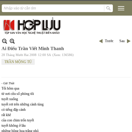
Trước
Sau
Ai Điếu Trần Viết Minh Thanh
28 Tháng Mười Hai 2008
12:00 SA
(Xem: 136586)
TRẦN MỘNG TÚ
- Gửi Thức
Tối hôm qua
từ nơi cửa sổ phòng tôi
tuyết xuống
tuyết rơi trên những cành tùng
có tiếng đập cánh
rất khẽ
của con chim trốn tuyết
tuyết không ở lâu
những bông hoa trắng nhỏ