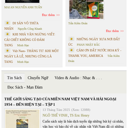
MAI AN NGUYỄN ANH TUẤN
Đọc thêm
DI SẢN VÔ THỪA
Trần Kiêm Đoàn
NHẬN
Nguyễn Công Khanh
Đọc thêm
KHI NHÀ VĂN NGỪNG VIẾT:
NHỮNG NGÀY XƯA NƠI ĐẤT
CÁI CHẾT KHÔNG CÓ ĐÁM
ÚC
PHAN NHẬT BẮC
TANG
Minh Hạo
CÁM ƠN ĐẤT NƯỚC HOA KỲ -
Việt Nam- THÁNG TƯ: KHI MỘT
THANK YOU, AMERICA
Trần Kiêm
NGÀY LÀ LỄ, NHƯNG CŨNG LÀ
Đoàn
TANG
Minh Hạo
Tin Sách
Chuyển Ngữ
Video & Audio : Nhạc & . . .
Đọc Sách - Mạn Đàm
THẾ GIỚI SÁNG TẠO CỦA MIỀN NAM VIỆT NAM VÀ HẢI NGOẠI
1954 – ĐẾN HIỆN TẠI – TẬP 1
13 Tháng Tám 2025
(Xem: 12088)
NGÔ THẾ VINH
,
TS Eric Henry
Cuốn sách này là bản dịch tuyển tập những bút ký cá nhân,
văn học và báo chí về các nhân vật Việt Nam đã có những