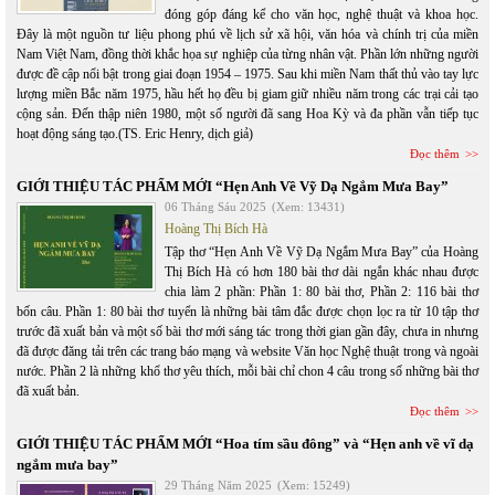
đóng góp đáng kể cho văn học, nghệ thuật và khoa học.
Đây là một nguồn tư liệu phong phú về lịch sử xã hội, văn hóa và chính trị của miền
Nam Việt Nam, đồng thời khắc họa sự nghiệp của từng nhân vật. Phần lớn những người
được đề cập nổi bật trong giai đoạn 1954 – 1975. Sau khi miền Nam thất thủ vào tay lực
lượng miền Bắc năm 1975, hầu hết họ đều bị giam giữ nhiều năm trong các trại cải tạo
cộng sản. Đến thập niên 1980, một số người đã sang Hoa Kỳ và đa phần vẫn tiếp tục
hoạt động sáng tạo.(TS. Eric Henry, dịch giả)
Đọc thêm
GIỚI THIỆU TÁC PHẨM MỚI “Hẹn Anh Về Vỹ Dạ Ngắm Mưa Bay”
06 Tháng Sáu 2025
(Xem: 13431)
Hoàng Thị Bích Hà
Tập thơ “Hẹn Anh Về Vỹ Dạ Ngắm Mưa Bay” của Hoàng
Thị Bích Hà có hơn 180 bài thơ dài ngắn khác nhau được
chia làm 2 phần: Phần 1: 80 bài thơ, Phần 2: 116 bài thơ
bốn câu. Phần 1: 80 bài thơ tuyển là những bài tâm đắc được chọn lọc ra từ 10 tập thơ
trước đã xuất bản và một số bài thơ mới sáng tác trong thời gian gần đây, chưa in nhưng
đã được đăng tải trên các trang báo mạng và website Văn học Nghệ thuật trong và ngoài
nước. Phần 2 là những khổ thơ yêu thích, mỗi bài chỉ chon 4 câu trong số những bài thơ
đã xuất bản.
Đọc thêm
GIỚI THIỆU TÁC PHẨM MỚI “Hoa tím sầu đông” và “Hẹn anh về vĩ dạ
ngắm mưa bay”
29 Tháng Năm 2025
(Xem: 15249)