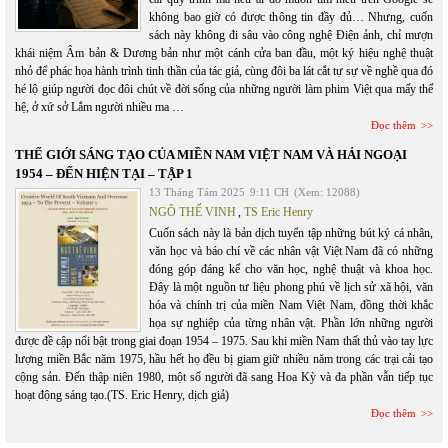
không bao giờ có được thông tin đầy đủ… Nhưng, cuốn
sách này không đi sâu vào công nghệ Điện ảnh, chỉ mượn
khái niệm Âm bản & Dương bản như một cánh cửa ban đầu, một ký hiệu nghệ thuật
nhỏ để phác họa hành trình tinh thần của tác giả, cùng đôi ba lát cắt tự sự về nghề qua đó
hé lộ giúp người đọc đôi chút về đời sống của những người làm phim Việt qua mấy thế
hệ, ở xứ sở Lắm người nhiều ma …
Đọc thêm
THẾ GIỚI SÁNG TẠO CỦA MIỀN NAM VIỆT NAM VÀ HẢI NGOẠI
1954 – ĐẾN HIỆN TẠI – TẬP 1
13 Tháng Tám 2025
9:11 CH
(Xem: 12088)
NGÔ THẾ VINH
,
TS Eric Henry
Cuốn sách này là bản dịch tuyển tập những bút ký cá nhân,
văn học và báo chí về các nhân vật Việt Nam đã có những
đóng góp đáng kể cho văn học, nghệ thuật và khoa học.
Đây là một nguồn tư liệu phong phú về lịch sử xã hội, văn
hóa và chính trị của miền Nam Việt Nam, đồng thời khắc
họa sự nghiệp của từng nhân vật. Phần lớn những người
được đề cập nổi bật trong giai đoạn 1954 – 1975. Sau khi miền Nam thất thủ vào tay lực
lượng miền Bắc năm 1975, hầu hết họ đều bị giam giữ nhiều năm trong các trại cải tạo
cộng sản. Đến thập niên 1980, một số người đã sang Hoa Kỳ và đa phần vẫn tiếp tục
hoạt động sáng tạo.(TS. Eric Henry, dịch giả)
Đọc thêm