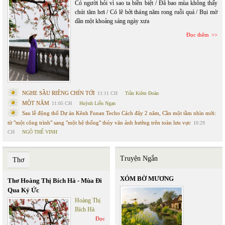
Có người hỏi vì sao ta biền biệt / Đã bao mùa không thấy
chút tăm hơi / Có lẽ bởi tháng năm rong ruỗi quá / Bụi mờ
dần một khoảng sáng ngày xưa
Đọc thêm
NGHE SẦU RIÊNG CHÍN TỚI
11:11 CH
Trần Kiêm Đoàn
MỘT NĂM
11:05 CH
Huỳnh Liễu Ngạn
Sau lễ động thổ Dự án Kênh Funan Techo Cách đây 2 năm, Cần một tầm nhìn mới:
từ "một công trình" sang "một hệ thống" thủy văn ảnh hưởng trên toàn lưu vực
10:29
CH
NGÔ THẾ VINH
Truyện Ngắn
Thơ
XÓM BỜ MƯƠNG
Thơ Hoàng Thị Bích Hà - Mùa Đi
Qua Ký Ức
Hoàng Thị
Bích Hà
Đọc