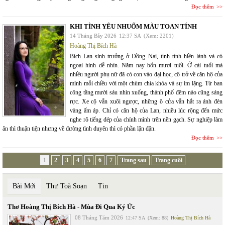
Đọc thêm
KHI TÌNH YÊU NHUỐM MÀU TOAN TÍNH
14 Tháng Bảy 2026
12:37 SA
(Xem: 2201)
Hoàng Thị Bích Hà
Bích Lan sinh trưởng ở Đồng Nai, tính tình hiền lành và có
ngoại hình dễ nhìn. Năm nay bốn mươi tuổi. Ở cái tuổi mà
nhiều người phụ nữ đã có con vào đại học, cô trở về căn hộ của
mình mỗi chiều với một chùm chìa khóa và sự im lặng. Từ ban
công tầng mười sáu nhìn xuống, thành phố đêm nào cũng sáng
rực. Xe cộ vẫn xuôi ngược, những ô cửa vẫn hắt ra ánh đèn
vàng ấm áp. Chỉ có căn hộ của Lan, nhiều lúc rộng đến mức
nghe rõ tiếng dép của chính mình trên nền gạch. Sự nghiệp làm
ăn thì thuận tiện nhưng về đường tình duyên thì có phần lận đận.
Đọc thêm
1
2
3
4
5
6
7
Trang sau
Trang cuối
Bài Mới
Thư Toà Soạn
Tin
Thơ Hoàng Thị Bích Hà - Mùa Đi Qua Ký Ức
08 Tháng Tám 2026
12:47 SA
(Xem: 88)
Hoàng Thị Bích Hà