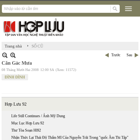
›
Trang nhà
SỐ CŨ
Trước
Sau
Căn Gác Mưa
08 Tháng Mười Hai 2008
12:00 SA
(Xem: 11572)
ĐÌNH ĐÌNH
Hợp Lưu 92
Life Still Continues / Ảnh Mỹ Dung
Mục Lục Hợp Lưu 92
Thư Tòa Soạn Hl92
Nhận Thức Lại Thái Độ Thẩm Mĩ Của Nguyễn Trãi Trong "quốc Âm Thi Tập"