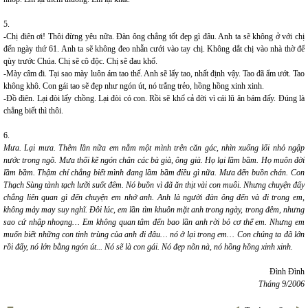
5.
-Chị điên ơi! Thôi đừng yêu nữa. Đàn ông chẳng tốt đẹp gì đâu. Anh ta sẽ không ở với chị
đến ngày thứ 61. Anh ta sẽ không đeo nhẫn cưới vào tay chị. Không dắt chị vào nhà thờ để
qùy trước Chúa. Chị sẽ cô độc. Chị sẽ đau khổ.
-Mày câm đi. Tại sao mày luôn ám tao thế. Anh sẽ lấy tao, nhất định vậy. Tao đã ẩm ướt. Tao
không khô. Con gái tao sẽ đẹp như ngón út, nó trắng trẻo, hồng hồng xinh xinh.
-Đồ điên. Lại đòi lấy chồng. Lại đòi có con. Rồi sẽ khổ cả đời vì cái lũ ăn bám đấy. Đúng là
chẳng biết thì thôi.
6.
Mưa. Lại mưa. Thêm lần nữa em nằm một mình trên căn gác, nhìn xuống lối nhỏ ngập
nước trong ngõ. Mưa thối kẽ ngón chân các bà già, ông già. Họ lại lầm bầm. Họ muôn đời
lầm bầm. Thậm chí chẳng biết mình đang lầm bầm điều gì nữa. Mưa đến buồn chán. Con
Thạch Sùng tành tạch lưỡi suốt đêm. Nó buồn vì đã ăn thịt vài con muỗi. Nhưng chuyện đấy
chẳng liên quan gì đến chuyện em nhớ anh. Anh là người đàn ông đến và đi trong em,
không mảy may suy nghĩ. Đôi lúc, em lần tìm khuôn mặt anh trong ngày, trong đêm, nhưng
sao cứ nhập nhoạng… Em không quan tâm đến bao lần anh rời bỏ cơ thể em. Nhưng em
muốn biết những con tinh trùng của anh đi đâu… nó ở lại trong em… Con chúng ta đã lớn
rồi đấy, nó lớn bằng ngón út... Nó sẽ là con gái. Nó đẹp nõn nà, nó hồng hồng xinh xinh.
Đình Đình
Tháng 9/2006