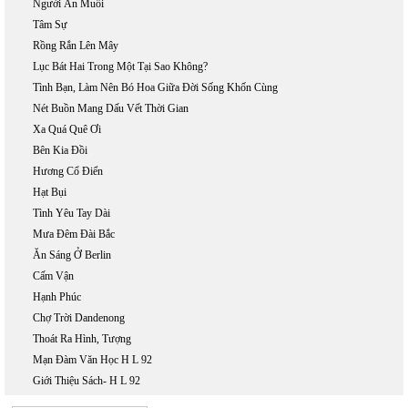
Người Ăn Muối
Tâm Sự
Rồng Rắn Lên Mây
Lục Bát Hai Trong Một Tại Sao Không?
Tình Bạn, Làm Nên Bó Hoa Giữa Đời Sống Khốn Cùng
Nét Buồn Mang Dấu Vết Thời Gian
Xa Quá Quê Ơi
Bên Kia Đồi
Hương Cổ Điển
Hạt Bụi
Tình Yêu Tay Dài
Mưa Đêm Đài Bắc
Ăn Sáng Ở Berlin
Cấm Vận
Hạnh Phúc
Chợ Trời Dandenong
Thoát Ra Hình, Tượng
Mạn Đàm Văn Học H L 92
Giới Thiệu Sách- H L 92