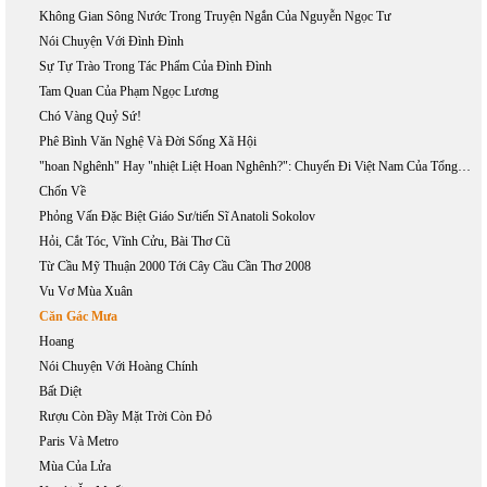
Không Gian Sông Nước Trong Truyện Ngắn Của Nguyễn Ngọc Tư
Nói Chuyện Với Đình Đình
Sự Tự Trào Trong Tác Phẩm Của Đình Đình
Tam Quan Của Phạm Ngọc Lương
Chó Vàng Quỷ Sứ!
Phê Bình Văn Nghệ Và Đời Sống Xã Hội
"hoan Nghênh" Hay "nhiệt Liệt Hoan Nghênh?": Chuyến Đi Việt Nam Của Tổng Thống Bush, 17-20/11/2006
Chốn Về
Phỏng Vấn Đặc Biệt Giáo Sư/tiến Sĩ Anatoli Sokolov
Hỏi, Cắt Tóc, Vĩnh Cửu, Bài Thơ Cũ
Từ Cầu Mỹ Thuận 2000 Tới Cây Cầu Cần Thơ 2008
Vu Vơ Mùa Xuân
Căn Gác Mưa
Hoang
Nói Chuyện Với Hoàng Chính
Bất Diệt
Rượu Còn Đầy Mặt Trời Còn Đỏ
Paris Và Metro
Mùa Của Lửa