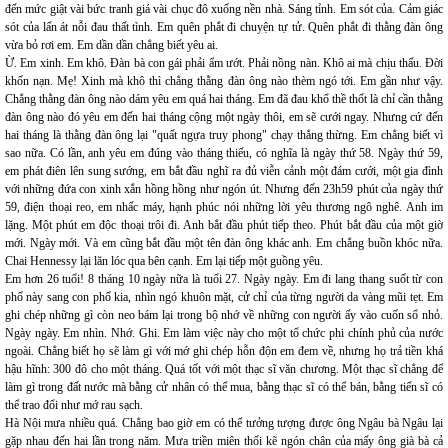
đến mức giật vài bức tranh giá vài chục đô xuống nền nhà. Sáng tỉnh. Em sót của. Cảm giác
sót của lấn át nỗi đau thất tình. Em quên phắt đi chuyện tự tử. Quên phắt đi thằng đàn ông
vừa bỏ rơi em. Em dần dần chẳng biết yêu ai.
Ừ. Em xinh. Em khô. Đàn bà con gái phải ẩm ướt. Phải nồng nàn. Khô ai mà chịu thấu. Đời
khốn nạn. Mẹ! Xinh mà khô thì chẳng thằng đàn ông nào thèm ngó tới. Em gần như vậy.
Chẳng thằng đàn ông nào dám yêu em quá hai tháng. Em đã đau khổ thề thốt là chỉ cần thằng
đàn ông nào đó yêu em đến hai tháng cộng một ngày thôi, em sẽ cưới ngay. Nhưng cứ đến
hai tháng là thằng đàn ông lại "quất ngựa truy phong" chạy thẳng thừng. Em chẳng biết vì
sao nữa. Có lần, anh yêu em đúng vào tháng thiếu, có nghĩa là ngày thứ 58. Ngày thứ 59,
em phát điên lên sung sướng, em bắt đầu nghĩ ra đủ viễn cảnh một đám cưới, một gia đình
với những đứa con xinh xắn hồng hồng như ngón út. Nhưng đến 23h59 phút của ngày thứ
59, điện thoại reo, em nhấc máy, hạnh phúc nói những lời yêu thương ngô nghê. Anh im
lặng. Một phút em độc thoại trôi đi. Anh bắt đầu phút tiếp theo. Phút bắt đầu của một giờ
mới. Ngày mới. Và em cũng bắt đầu một tên đàn ông khác anh. Em chẳng buồn khóc nữa.
Chai Hennessy lại lăn lóc qua bên cạnh. Em lại tiếp một guồng yêu.
Em hơn 26 tuổi! 8 tháng 10 ngày nữa là tuổi 27. Ngày ngày. Em đi lang thang suốt từ con
phố này sang con phố kia, nhìn ngó khuôn mặt, cử chỉ của từng người da vàng mũi tẹt. Em
ghi chép những gì còn neo bám lại trong bộ nhớ về những con người ấy vào cuốn sổ nhỏ.
Ngày ngày. Em nhìn. Nhớ. Ghi. Em làm việc này cho một tổ chức phi chính phủ của nước
ngoài. Chẳng biết họ sẽ làm gì với mớ ghi chép hỗn độn em đem về, nhưng họ trả tiền khá
hậu hĩnh: 300 đô cho một tháng. Quá tốt với một thạc sĩ văn chương. Một thạc sĩ chẳng để
làm gì trong đất nước mà bằng cử nhân có thể mua, bằng thạc sĩ có thể bán, bằng tiến sĩ có
thể trao đổi như mớ rau sạch.
Hà Nội mưa nhiều quá. Chẳng bao giờ em có thể tưởng tượng được ông Ngâu bà Ngâu lại
gặp nhau đến hai lần trong năm. Mưa triền miên thối kẽ ngón chân của mấy ông già bà cả