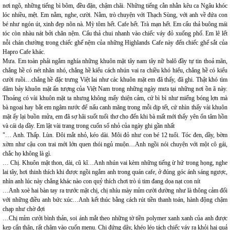
nơi ngõ, những tiếng bì bõm, đều đặn, chậm chãi. Những tiếng cằn nhằn kêu ca Ngâu khóc
lóc nhiều, mệt. Em nằm, nghe, cười. Nằm, trò chuyện với Thạch Sùng, với anh về đứa con
bé như ngón út, xinh đẹp nõn nà. Mỳ tôm hết. Cafe hết. Trà mạn hết. Em cẩu thả buông mái
tóc còn nhàu nát bởi chăn nệm. Cẩu thả chui nhanh vào chiếc váy đỏ xuống phố. Em lê lết
nỗi chán chường trong chiếc ghế nệm của những Highlands Cafe này đến chiếc ghế sắt của
Hapro Cafe khác.
Mưa. Em toàn phải ngắm nghía những khuôn mặt tây nam tây nữ balô đầy tự tin thoả mãn,
chẳng hề có nét nhăn nhó, chẳng hề kiểu cách nhún vai ra chiều khó hiểu, chẳng hề có kiểu
cười ruồi…chẳng hề đặc trưng Việt lai như các khuôn mặt em đã thấy, đã ghi. Thật khó tìm
dăm bảy khuôn mặt ấn tượng của Việt Nam trong những ngày mưa tại những nơi ồn ã này.
Thoảng có vài khuôn mặt ta nhưng không mấy thiện cảm, cứ bì bì như miếng bóng lợn mà
bà ngoại hay bắt em ngâm nước để nấu canh măng trong mỗi dịp tết, cứ nhìn thấy vài khuôn
mặt ấy lại buồn mửa, em đã sợ hãi suốt tuổi thơ cho đến khi bà mất mới thấy yên ổn tâm hồn
và cái dạ dầy. Em lật vài trang trong cuốn sổ nhỏ của ngày ghi gần nhất
"… Anh. Thấp. Lùn. Đôi mắt nhỏ, kéo dài. Môi đỏ như con bé 12 tuổi. Tóc đen, dầy, bờm
xờm như cậu con trai mới lớn quen thói ngủ muộn…Anh ngồi nói chuyện với một cô gái,
chắc họ không là gì.
… Chị. Khuôn mặt thon, dài, cũ kĩ…Anh nhún vai kèm những tiếng ừ hứ trong họng, nghe
lai tây, hơi thinh thích khi được ngồi ngắm anh trong quán cafe, ở đúng góc ánh sáng ngược,
nhìn anh lúc này chẳng khác nào con quỷ thích chơi trò ú tim đang dọa nạt con nít
…Anh xoè hai bàn tay ra trước mặt chị, chị nhíu mày mỉm cười dường như là thông cảm đối
với những điều anh bức xúc…Anh kết thúc bằng cách rút tiền thanh toán, hành động chậm
chạp như chờ đợi
…Chị mỉm cưởi bình thản, soi ánh mắt theo những tờ tiền polymer xanh xanh của anh được
kẹp cẩn thận, rất chậm vào cuốn menu. Chị đứng dậy, khéo léo tách chiếc váy ra khỏi hai quả