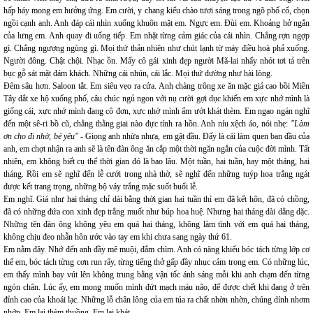
hấp háy mong em hưởng ứng. Em cười, y chang kiểu chào tươi sáng trong ngõ phố cổ, chọn
ngồi cạnh anh. Anh đáp cái nhìn xuống khuôn mặt em. Ngực em. Đùi em. Khoảng hở ngắn
của lưng em. Anh quay đi uống tiếp. Em nhặt từng cảm giác của cái nhìn. Chẳng rợn ngợp
gì. Chẳng ngượng ngùng gì. Mọi thứ thản nhiên như chút lạnh từ máy điều hoà phả xuống.
Người đông. Chật chội. Nhạc ồn. Mấy cô gái xinh đẹp người Mã-lai nhẩy nhót tơi tả trên
bục gỗ sát mặt đám khách. Những cái nhún, cái lắc. Mọi thứ dường như hài lòng.
Đêm sâu hơn. Saloon tắt. Em siêu vẹo ra cửa. Anh chàng trông xe ăn mặc giả cao bồi Miền
Tây dắt xe hộ xuống phố, câu chúc ngủ ngon với nụ cười gợi dục khiến em xực nhớ mình là
giống cái, xực nhớ mình đang cô đơn, xực nhớ mình ẩm ướt khát thèm. Em ngao ngán nghĩ
đến một sê-ri bồ cũ, chẳng thằng giai nào đực tính ra hồn. Anh níu xệch áo, nói nhẹ:
"Làm
ơn cho đi nhờ, bé yêu" -
Giọng anh nhừa nhựa, em gật đầu. Đấy là cái làm quen ban đầu của
anh, em chợt nhận ra anh sẽ là tên đàn ông ăn cắp một thời ngăn ngắn của cuộc đời mình. Tất
nhiên, em không biết cụ thể thời gian đó là bao lâu. Một tuần, hai tuần, hay một tháng, hai
tháng. Rồi em sẽ nghĩ đến lễ cưới trong nhà thờ, sẽ nghĩ đến những tuýp hoa trắng ngát
được kết trang trọng, những bộ váy trắng mặc suốt buổi lễ.
Em nghĩ. Giá như hai tháng chỉ dài bằng thời gian hai tuần thì em đã kết hôn, đã có chồng,
đã có những đứa con xinh đẹp trắng muốt như búp hoa huệ. Nhưng hai tháng dài dằng dặc.
Những tên đàn ông không yêu em quá hai tháng, không làm tình với em quá hai tháng,
không chịu đeo nhẫn hôn ước vào tay em khi chưa sang ngày thứ 61.
Em nằm đây. Nhớ đến anh đầy mê muội, đắm chìm. Anh có năng khiếu bóc tách từng lớp cơ
thể em, bóc tách từng cơn run rẩy, từng tiếng thở gấp đầy nhục cảm trong em. Có những lúc,
em thấy mình bay vút lên không trung bằng vận tốc ánh sáng mỗi khi anh chạm đến từng
ngón chân. Lúc ấy, em mong muốn mình đứt mạch máu não, để được chết khi đang ở trên
đỉnh cao của khoái lạc. Những lỗ chân lông của em túa ra chất nhờn nhờn, chúng dính nhơm
nhớp. Em lại thèm thuồng. Em lại khát.