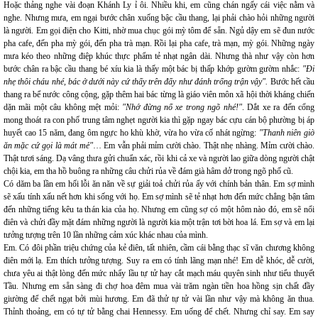
Hoặc thảng nghe vài đoạn Khánh Ly ỉ ôi. Nhiều khi, em cũng chán ngấy cái việc nằm và
nghe. Nhưng mưa, em ngại bước chân xuống bậc cầu thang, lại phải chào hỏi những người
là người. Em gọi điện cho Kitti, nhờ mua chục gói mỳ tôm để sẵn. Ngủ dậy em sẽ đun nước
pha cafe, đến pha mỳ gói, đến pha trà mạn. Rồi lại pha cafe, trà mạn, mỳ gói. Những ngày
mưa kéo theo những điệp khúc thực phẩm tẻ nhạt ngân dài. Nhưng thà như vậy còn hơn
bước chân ra bậc cầu thang bé xíu kia là thấy một bác bị thấp khớp gườm gườm nhắc:
"Đi
nhẹ thôi cháu nhé, bác ở dưới này cứ thấy trên đấy như đánh trống trận vậy".
Bước hết cầu
thang ra bể nước công cộng, gặp thêm hai bác từng là giáo viên môn xã hội thời kháng chiến
dặn mãi một câu không mệt mỏi:
"Nhớ đừng nổ xe trong ngõ nhé!"
. Dắt xe ra đến cổng
mong thoát ra con phố trung tâm nghẹt người kia thì gặp ngay bác cựu cán bộ phường bị áp
huyết cao 15 năm, đang ôm ngực ho khù khờ, vừa ho vừa cố nhát ngừng:
"Thanh niên giờ
ăn mặc cứ gọi là mát mẻ"
… Em vẫn phải mỉm cười chào. Thật nhẹ nhàng. Mỉm cười chào.
Thật tươi sáng. Dạ vâng thưa gửi chuẩn xác, rồi khi cả xe và người lao giữa dòng người chật
chội kia, em tha hồ buông ra những câu chửi rủa về đám già hâm dở trong ngõ phố cũ.
Có dăm ba lần em hối lỗi ăn năn về sự giải toả chửi rủa ấy với chính bản thân. Em sợ mình
sẽ xấu tính xấu nết hơn khi sống với họ. Em sợ mình sẽ tẻ nhạt hơn đến mức chẳng bận tâm
đến những tiếng kêu ta thán kia của họ. Nhưng em cũng sợ có một hôm nào đó, em sẽ nổi
điên và chửi đầy mặt đám những người là người kia một trận tơi bời hoa lá. Em sợ và em lại
tưởng tượng trên 10 lần những cảm xúc khác nhau của mình.
Em. Có đôi phần triệu chứng của kẻ điên, tất nhiên, cầm cái bằng thạc sĩ văn chương không
điên mới lạ. Em thích tưởng tượng. Suy ra em có tính lãng mạn nhé! Em dễ khóc, dễ cười,
chưa yêu ai thật lòng đến mức nhẩy lầu tự tử hay cắt mạch máu quyên sinh như tiểu thuyết
Tầu. Nhưng em sẵn sàng đi chợ hoa đêm mua vài trăm ngàn tiền hoa hồng sịn chất đầy
giường để chết ngạt bởi mùi hương. Em đã thử tự tử vài lần như vậy mà không ăn thua.
Thỉnh thoảng, em có tự tử bằng chai Hennessy. Em uống để chết. Nhưng chỉ say. Em say