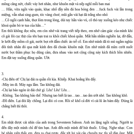
mông căng nứt, chiếc váy hơi nhăn, như khuôn mặt và nếp nghĩ mỗi ban mai
… Hắn, vừa ngồi vào quán, khạc nhổ đầy nền đá hoa bóng đen …fuck fuck vài lần trong
miệng, vẫn nhai sing-gum, tóc vàng choé, mũi gắn vài hạt đá trắng nho nhỏ
…Cô ngồi cạnh hắn, thọt lỏm trong lòng, dúi tay hắn vào vú, cô thò tay xuống kéo nhẹ chiếc
khoá quần bò te tua của hắn…"
Em thôi không đọc nữa, em còn nhớ vài trang viết tiếp theo, em nhớ cảm giác của mình khi
cô gái lôi cục thịt của tên bạn trai ra khỏi chiếc khoá quần. Mắt hắn nhắm nghiền lại, đờ đẫn,
le lưỡi đầy mồm cô gái, nước bọt rớt đẫm chiếc áo trễ cổ. Em nhớ mình đã tò mò ngắm nghía
đôi tình nhân đó qua mắt kính đen đã choán khuôn mặt. Em nhớ mình đã mỉm cười nuốt
nước bọt thầm phục họ dũng cảm, đưa nhau vào nơi cộng cộng này kích thích hồn nhiên.
Em đặt tay xuống đũng quần. Ướt.
3.
-Chị điên ơi! Chị lại đái ra quần rồi kìa. Khiếp. Khai hoắng lên đấy.
-Mày im đi. Mày ngu lắm. Tao không đái.
-Chị lại bảo ngón út đái chứ gì. Lêu! Lêu! Lêu…
-Không. Tao không bảo thế. Nhưng tao biết là tao…tao…tao ẩm ướt nhé. Tao không khô.
-Đồ điên. Lại đòi lấy chồng. Lại đòi có con. Rồi sẽ khổ cả đời vì cái lũ ăn bám đấy. Đúng là
chẳng biết thì thôi.
4.
Em nhặt được cái nhìn của anh trong Seventeen Saloon. Anh im lặng ngồi uống. Người ta
đến đây một mình chỉ để tìm bạn. Anh đến một mình để hút thuốc. Uống. Nghe nhạc. Con
bé nhân viên thấy em, đưa ra chai rượu, đẩy tới lui vài câu chuyện tục tĩu về đàn ông. Mắt