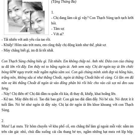
(Tặng Tháng Ba)
1.
- Chị đang làm cái gì vậy? Con Thạch Sùng tạch tạch lưỡi
hỏi.
- Tâm sự.
- Với ai?
- Tất nhiên với anh yêu của tao rồi.
- Khiếp! Hôm nào trời mưa, em cũng thấy chị động kinh như thế, phát sợ.
- Mày chẳng biết gì, im đi là tốt nhất.
Con Thạch Sùng chẳng hiểu gì. Tất nhiên. Em không chấp nó. Anh nhỉ. Đứa con của chúng
ta đã lớn rồi đấy. Em thấy nó to bằng ngón út. Anh xem này. Chị dơ ngón tay út lên chiếc
bóng 60W ngay trước mắt ngắm nghía săm soi. Con gái chúng mình xinh đẹp và hồng hào,
trắng nõn, không xấu xí như thằng Choắt, ngón út thằng Choắt bẩn vô cùng. Có lần em đã
nôn oẹ khi thằng Choắt dí ngón út vào đống phân bò rồi bốc cho vào cái sọt nó đeo sau
lưng.
- Này! Chị điên ơi! Chị đái dầm ra quần rồi kìa, đi thay đi, khiếp, khai hoắng lên.
- Kệ tao. Mày điên thì có. Tao đái bao giờ. Con gái tao đái dầm đấy. Nó bé xíu. Nó được ít ít
tuổi lắm. Nó bé như ngón út đây này. Chị lại dơ ngón út lên khoe khoang với con Thạch
Sùng.
2.
Mưa! Lại mưa. Từ hôm chuyển về khu phố cổ, em chẳng thể làm gì ngoài mỗi việc nằm im
trên căn gác nhỏ, chúi đầu xuống cái cầu thang bé tẹo, ngắm những hạt mưa rơi lộp bộp.