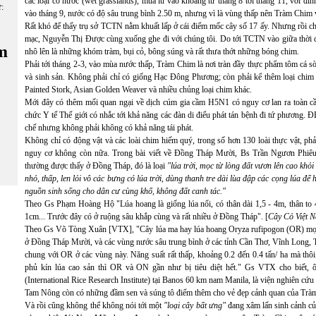
các loại cỏ nước (wet grasslands), mùa lũ vào khoảng từ tháng 8 tới tháng 11, với đỉn
ữ:
vào tháng 9, nước có độ sâu trung bình 2.50 m, nhưng vì là vùng thấp nên Tràm Chim
Rất khó để thấy trụ sở TCTN nằm khuất lấp ở cái điểm mốc cây số 17 ấy. Nhưng rồi chú
mạc, Nguyễn Thị Được cùng xuống ghe đi với chúng tôi. Do tới TCTN vào giữa thời 
m
nhô lên là những khóm tràm, bụi cỏ, bông súng và rất thưa thớt những bóng chim.
Phải tới tháng 2-3, vào mùa nước thấp, Tràm Chim là nơi tràn đầy thực phẩm tôm cá sò 
và sinh sản. Không phải chỉ có giống Hạc Đông Phương; còn phải kể thêm loại chim n
Painted Stork, Asian Golden Weaver và nhiều chủng loại chim khác.
Mới đây có thêm mối quan ngại về dịch cúm gia cầm H5N1 có nguy cơ lan ra toàn cầu
chức Y tế Thế giới có nhắc tới khả năng các đàn di điểu phát tán bệnh đi tứ phương
chế nhưng không phải không có khả năng tái phát.
Không chỉ có động vật và các loài chim hiếm quý, trong số hơn 130 loài thực vật, phả
nguy cơ không còn nữa. Trong bài viết về Đồng Tháp Mười, Bs Trần Ngươn Phiêu c
thường được thấy ở Đồng Tháp, đó là loại
"lúa trời, mọc từ lòng đất vươn lên cao khỏ
nhỏ, thấp, len lỏi vô các bưng có lúa trời, dùng thanh tre dài lùa đập các cọng lúa để 
nguồn sinh sống cho dân cư cùng khổ, không đất canh tác."
Theo Gs Phạm Hoàng Hộ "Lúa hoang là giống lúa nổi, có thân dài 1,5 - 4m, thân to 
1cm... Trước đây có ở ruộng sâu khắp cùng và rất nhiều ở Đồng Tháp". [
Cây Cỏ Việt Na
Theo Gs Võ Tòng Xuân [VTX], "Cây lúa ma hay lúa hoang Oryza rufipogon (OR) mọc 
ở Đồng Tháp Mười, và các vùng nước sâu trung bình ở các tỉnh Cần Thơ, Vĩnh Long, 
chung với OR ở các vùng này. Năng suất rất thấp, khoảng 0.2 đến 0.4 tấn/ ha mà th
phủ kín lúa cao sản thì OR và ON gần như bị tiêu diệt hết." Gs VTX cho biết, ô
(International Rice Research Institute) tại Banos 60 km nam Manila, là viện nghiên cứu 
Tam Nông còn có những đầm sen và súng tô điểm thêm cho vẻ đẹp cảnh quan của Trà
Và rồi cũng không thể không nói tới một
"loại cây bất ưng"
đang xâm lấn sinh cảnh củ