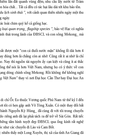
chiếm lấn đất quanh vùng đệm, nhu cầu lấy nước từ Tràm
a chất... Tất cả đều có tác hại lâu dài tới khu bảo tồn.
du lịch sinh thái ",
với cảnh quan thiên nhiên ngày một thu
g ngày.
ác loài chim quý kể cả giống hạc.
 loại quan trọng_ flagship species ",
bảo vệ Hạc có nghĩa
ệ sinh thái trong lành của ĐBSCL và con sông Mekong_ mà
ắt được một "con cá đuối nước mặn" khổng lồ dài hơn 4
y đúng hơn là chẳng còn ai nhớ. Cũng rất ít ai nhớ là chỉ
 Nay thì nguồn tài nguyên ấy cạn kiệt và cũng ít ai thắc
ông thể nói là hơn Việt Nam, nhưng họ có ý thức về con
gang dòng chính sông Mekong. Rồi không thể không nghĩ
g Việt Nam"
thay vì nơi Đại học Cần Thơ hay Đại học An
u di chỉ Ốc Eo thuộc Vương quốc Phù Nam từ thế kỷ I đến
ơi tôi có hẹn gặp anh Võ Tòng Xuân. Có một thay đổi bất
 hành Nguyễn Kỳ Hùng_ đã cùng đi với tôi trong chuyến
riêng anh đã lại phải tách ra để trở về Sài Gòn. Rất tiếc
những tấm hình tuyệt đẹp ĐBSCL qua ống kính rất nghệ
độc như các chuyến đi Lào và Cam Bốt.
c nhiên thấy một Long Xuyên, thị xã của tỉnh An Giang đã