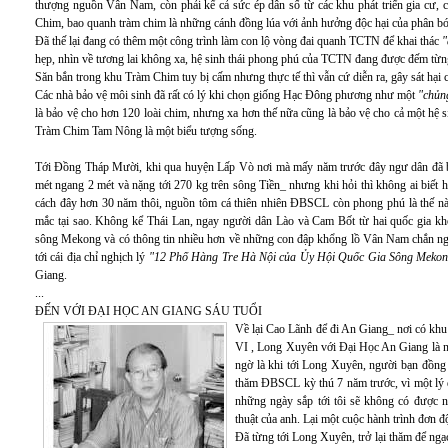
thượng nguồn Vân Nam, còn phải kể cả sức ép dân số từ các khu phát triển gia cư, 
Chim, bao quanh tràm chim là những cánh đồng lúa với ảnh hưởng độc hại của phân bón hó
Đã thế lại đang có thêm một công trình làm con lộ vòng đai quanh TCTN để khai thác
"
hẹp, nhìn về tương lai không xa, hệ sinh thái phong phú của TCTN đang được đếm từn
Săn bắn trong khu Tràm Chim tuy bị cấm nhưng thực tế thì vẫn cứ diễn ra, gây sát hại c
Các nhà bảo vệ môi sinh đã rất có lý khi chọn giống Hạc Đông phương như một
"chủng
là bảo vệ cho hơn 120 loài chim, nhưng xa hơn thế nữa cũng là bảo vệ cho cả một h
Tràm Chim Tam Nông là một biểu tượng sống.
Tới Đồng Tháp Mười, khi qua huyện Lấp Vò nơi mà mấy năm trước đây ngư dân đã b
mét ngang 2 mét và nặng tới 270 kg trên sông Tiền_ nhưng khi hỏi thì không ai biết ha
cách đây hơn 30 năm thôi, nguồn tôm cá thiên nhiên ĐBSCL còn phong phú là thế nào.
mắc tại sao. Không kể Thái Lan, ngay người dân Lào và Cam Bốt từ hai quốc gia kh
sông Mekong và có thông tin nhiều hơn về những con đập khổng lồ Vân Nam chắn n
tới cái địa chỉ nghịch lý
"12 Phố Hàng Tre Hà Nội của Ủy Hội Quốc Gia Sông Mekon
Giang.
...
ĐẾN VỚI ĐẠI HỌC AN GIANG SÁU TUỔI
Về lại Cao Lãnh để đi An Giang_ nơi có kh
VI , Long Xuyên với Đại Học An Giang là n
ngờ là khi tới Long Xuyên, người bạn đồng
thăm ĐBSCL kỳ thú 7 năm trước, vì một lý do 
những ngày sắp tới tôi sẽ không có được 
thuật của anh. Lại một cuộc hành trình đơn 
Đã từng tới Long Xuyên, trở lại thăm để ngạ