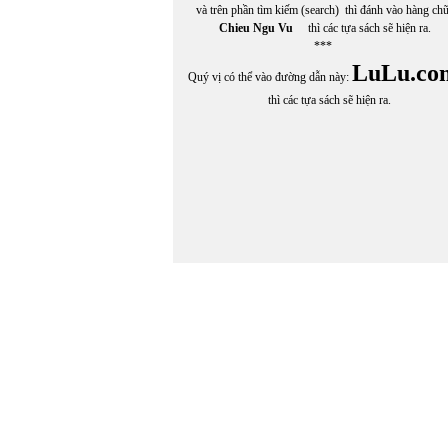
và trên phần tìm kiếm (search) thì đánh vào hàng ch
Chieu Ngu Vu
thì các tựa sách sẽ hiện ra.
***
LuLu.co
Quý vị có thể vào đường dẫn này:
thì các tựa sách sẽ hiện ra.