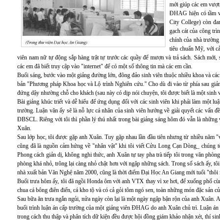
mới giúp các em vượt
ĐHAG hiện có tầm v
City College) còn đa
gạch cát của công tr
chính của nhà trường 
tiêu chuẩn Mỹ, với c
viên nam nữ tự động sắp hàng trật tự trước các quầy để mượn và trả sách. Sách mới, s
các em đã biết truy cập vào "internet" để có một số thông tin mà các em cần.
Buổi sáng, bước vào một giảng đường lớn, đông đảo sinh viên thuộc nhiều khoa và các l
bản "Phương pháp Khoa học và Lộ trình Nghiên cứu." Cho dù đi vào từ phía sau gi
đứng dậy nhường chỗ cho khách (sau này có dịp nói chuyện, tôi được biết là một sinh v
Bài giảng khúc triết và dễ hiểu để ứng dụng đối với các sinh viên khi phải làm một lu
trường. Luận văn ấy sẽ là nỗ lực cá nhân của sinh viên hướng về giải quyết các vấn đề 
ĐBSCL. Riêng với tôi thì phần lý thú nhất trong bài giảng sáng hôm đó vẫn là những
Xuân.
Sau lớp học, tôi được gặp anh Xuân. Tuy gặp nhau lần đầu tiên nhưng từ nhiều năm "v
cũng đã là nguồn cảm hứng về "nhân vật" khi tôi viết Cửu Long Cạn Dòng_ chúng t
Phong cách giản dị, không nghi thức, anh Xuân tự tay pha trà tiếp tôi trong văn phòng
phòng khá nhỏ, trông lại càng nhỏ chật hơn với ngập những sách. Trong số sách ấy, t
nhà xuất bản Văn Nghệ năm 2000, cũng là thời điểm Đại Học An Giang mới tuổi "thôi 
Buổi trưa hôm ấy, tôi đã ngồi Honda ôm với anh VTX thay vì xe hơi, để xuống phố cù
chua cá bông điên điển, cá kho tộ và có cả gỏi tôm ngó sen, toàn những món đặc sản
Sau bữa ăn trưa ngắn ngủi, nửa ngày còn lại là một ngày ngập bận rộn của anh Xuân. A
buổi trình luận án cấp trường của một giảng viên ĐHAG do anh Xuân chủ trì. Luận án
trong cách thu thập và phân tích dữ kiện đều được hội đồng giám khảo nhận xét, thí si