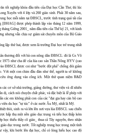
n tốt nghiệp khóa đầu tiên của Đại học Cần Thơ, thì lúc
ng Xuyên với 4 lớp và 260 giáo sinh. Phải 30 năm sau,
rung học mỗi năm tại ĐBSCL, trước tình trạng quá tải của
g [ĐHAG] được phép thành lập vào tháng 12 năm 1999,
 tháng Giêng 2001_ năm đầu tiên của Thế kỷ 21, với kinh
ương nhưng vẫn chịu sự giám sát chuyên môn của Bộ Giáo
lập thứ hai, được xem là trường Đại học trẻ trung nhất
thân thương đối với bà con nông dân ĐBSCL: đó là Gs Võ
ước 1975 như cha đẻ của lúa cao sản Thần Nông HYV (cao
ng vào ĐBSCL được coi như "bước đột phá" chống đói giảm
 Với một con chim đầu đàn như thế, người ta sẽ không
ên cứu ứng dụng vào công ích. Một thứ quan niệm R&D
các cơ sở nhà trường, giảng đường, thư viện và dĩ nhiên
 dị, cách nói chuyện chất phác, và đặc biệt là lễ phép với
ắn các em không phải con của các "đại gia hay cán bộ cao
h viên du học "tự túc" ở các nước Âu Mỹ, nhất là Mỹ.
thiệt thòi, sinh ra và lớn lên nơi vựa lúa ĐBSCL sau chiến
được hấp thụ một nền giáo dục trung và tiểu học thấp kém
lớp học thiếu thầy cô giáo_ thua cả Tây nguyên, theo nhận
 giáo dục trong nước. Tốt nghiệp trung học trong một tình
ư vậy, khi bước lên đại học, chỉ có lòng hiếu học cao độ