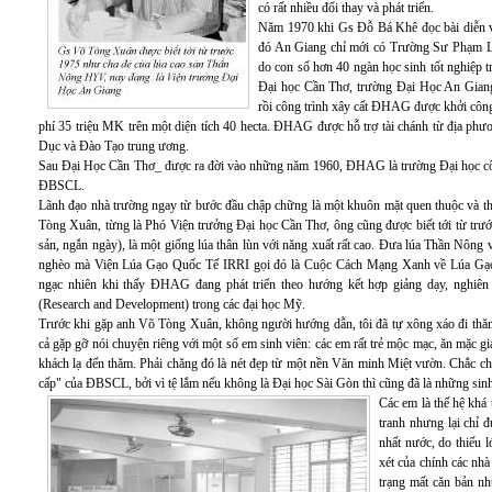
có rất nhiều đổi thay và phát triển.
Năm 1970 khi Gs Đỗ Bá Khê đọc bài diễn vă
đó An Giang chỉ mới có Trường Sư Phạm Lo
do con số hơn 40 ngàn học sinh tốt nghiệp t
Đại học Cần Thơ, trường Đại Học An Gian
rồi công trình xây cất ĐHAG được khởi công
phí 35 triệu MK trên một diện tích 40 hecta. ĐHAG được hỗ trợ tài chánh từ địa ph
Dục và Đào Tạo trung ương.
Sau Đại Học Cần Thơ_ được ra đời vào những năm 1960, ĐHAG là trường Đại học công 
ĐBSCL.
Lãnh đạo nhà trường ngay từ bước đầu chập chững là một khuôn mặt quen thuộc và 
Tòng Xuân, từng là Phó Viện trưởng Đại học Cần Thơ, ông cũng được biết tới từ tr
sản, ngắn ngày), là một giống lúa thân lùn với năng xuất rất cao. Đưa lúa Thần Nô
nghèo mà Viện Lúa Gạo Quốc Tế IRRI gọi đó là Cuộc Cách Mạng Xanh về Lúa Gạo.
ngạc nhiên khi thấy ĐHAG đang phát triển theo hướng kết hợp giảng dạy, nghi
(Research and Development) trong các đại học Mỹ.
Trước khi gặp anh Võ Tòng Xuân, không người hướng dẫn, tôi đã tự xông xáo đi thăm 
cả gặp gỡ nói chuyện riêng với một số em sinh viên: các em rất trẻ mộc mạc, ăn mặc giản
khách lạ đến thăm. Phải chăng đó là nét đẹp từ một nền Văn minh Miệt vườn. Chắc ch
cấp" của ĐBSCL, bởi vì tệ lắm nếu không là Đại học Sài Gòn thì cũng đã là những sin
Các em là thế hệ khá 
tranh nhưng lại chỉ 
nhất nước, do thiếu 
xét của chính các nhà
trạng mất căn bản nh