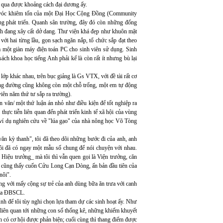
 qua được khoảng cách đại dương ấy.
óc khiêm tốn của một Đại Học Cộng Đồng (Community
ng phát triển. Quanh sân trường, đây đó còn những đống
ình đang xây cất dở dang. Thư viện khá đẹp như khuôn mặt
với hai từng lầu, gọn sạch ngăn nắp, tổ chức sắp đạt theo
ả một giàn máy điện toán PC cho sinh viên sử dụng. Sinh
ách khoa học tiếng Anh phải kể là còn rất ít nhưng bù lại
ớp khác nhau, trên bục giảng là Gs VTX, với đề tài rất cơ
ảng đường cũng không còn một chỗ trống, một em tự động
iên năm thứ tư sắp ra trường).
ận văn/ một thứ luận án nhỏ như điều kiện để tốt nghiệp ra
thực tiễn liên quan đến phát triển kinh tế xã hội của vùng
 ví dụ nghiên cứu về "lúa gạo" của nhà nông học Võ Tòng
ăn kỳ thanh", tôi đã theo dõi những bước đi của anh, anh
ôi đã có ngay một mẫu số chung để nói chuyện với nhau.
 Hiệu trưởng_ mà tôi thì vẫn quen gọi là Viện trưởng, căn
ôi cũng thấy cuốn Cửu Long Cạn Dòng, ấn bản đầu tiên của
nôi".
ng với mấy cộng sự trẻ của anh dùng bữa ăn trưa với canh
 của ĐBSCL.
nh để tôi tùy nghi chọn lựa tham dự các sinh hoạt ấy. Như
 liên quan tới những con số thống kê, những khiếm khuyết
nh có cơ hội được phản biện; cuối cùng thì thang điểm được