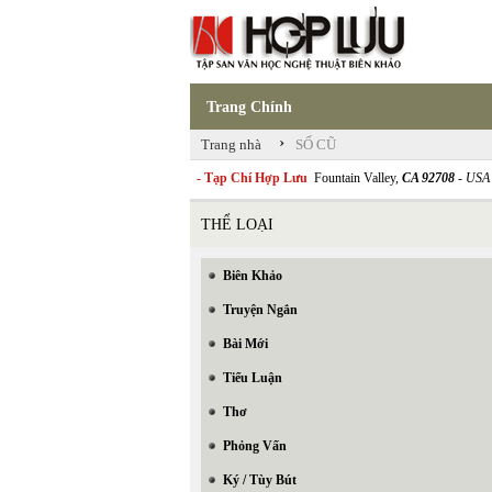
Trang Chính
›
Trang nhà
SỐ CŨ
- Tạp Chí Hợp Lưu
Fountain Valley,
CA 92708
- USA
THỂ LOẠI
Biên Khảo
Truyện Ngắn
Bài Mới
Tiểu Luận
Thơ
Phỏng Vấn
Ký / Tùy Bút