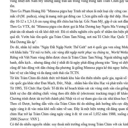
vùng nhiệt đới Nam Mỹ nhưng đang tràn lan trong vùng trung tâm Tràm Chim gây tác 
tồn.
Theo Gs Phạm Hoàng Hộ "Mimosa pigra hay Trinh nữ nhọn là một loại cây cứng cao 2
mắc cỡ (M. pudica), sóng lá mang một gai đứng cao 1,5cm giữa mỗi cặp thứ diệp. Hoa
dày 10-12 x 1,3-1,6 cm rụng từng đốt chừa hai bìa lại. Gốc Nam Mỹ, gặp ở các nơi đầm 
Theo Gs VTX, thì "Mimosa pigra còn được gọi là Mai Dương hay Ngưu Ma Vương là 
phát tán rất nhanh và rất khó diệt trừ. Đã có nhiều nghiên cứu quốc tế nhằm tìm biện 
quả tốt. Vườn bảo tồn quốc gia Tràm Chim Tam Nông, nơi mà Tổ Chức Hạc Quốc Tế 
Mai Dương lấn áp".
Do đó, nhân kỷ niệm "Ngày Đất Ngập Nước Thế Giới" nơi 4 quốc gia ven sông Mek
với khẩu hiệu
"Từ núi ra biển, các vùng đất ngập nước phục vụ chúng ta_ World Wet
Riêng với Việt Nam vùng điểm được chọn là Tràm Chim Tam Nông. Ngoài những nghi th
banh, diễn kịch... nhưng đáng chú ý nhất đó là ngày phát động phong trào
"lùng và diệ
cũng để báo động với dân chúng địa phương là giống Mimosa pigra kẻ thù nguy hiểm, cầ
bảo vệ sự cân bằng và đa dạng sinh thái của TCTN.
Từ khi Tràm Chim đã chính thức trở thành khu bảo tồn thiên nhiên quốc gia, ngoài số 
các quốc gia khác như Đan Mạch, Đức, Nhật... nhằm bảo tồn khu Hạc và phát triển vù
Từ 1995, Tổ Chức Hạc Quốc Tế đã lên kế hoạch khảo sát các vùng sinh sản của giống
khởi sự cho đặt những chiếc vòng theo dõi điện tử (electronic tracking rings) để khảo 
Chương trình được tài trợ bởi chánh phủ Nhật và có sự tham gia của các nhà khoa học
Theo cô Được, hướng dẫn viên của Tràm Chim thì do những ảnh hưởng tiêu cực dây 
ngày càng ít đi vào mùa khô mỗi năm về sau. Đây là một hiện tượng rất đáng quan t
chim Hạc trở lại Tràm Chim càng ngày càng ít đi: từ con số 1,052 năm 1988, xuốn
2006 [
Source: VNN
].
Có thể do nhiều nguyên nhân: suy thoái môi trường sống trong Tràm Chim với các kinh