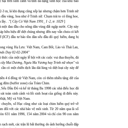
hại trên sinh cảnh và tính đa dạng sinh học của khu bảo
-3 m, lá khi đụng cũng xếp lại nhưng chậm hơn Trinh nữ
 đầu vàng, hoa như ở Trinh nữ. Chụm trái to có lông hoe,
lầy.. ."[
Cây Cỏ Việt Nam 1991_ I -2, tr. 1029
]
một đau đầu cho nông dân vùng đất ngập nước. Cây này
pháp hữu hiệu để diệt chúng nhưng đến nay vẫn chưa có kết
(ICF) đầu tư bảo tồn đàn sếu đầu đỏ quý hiếm, đang bị
ong vùng Hạ Lưu: Việt Nam, Cam Bốt, Lào và Thái Lan,
lands Day 02-02-2004"
ức của một ngày lễ hội với các cuộc vui đua thuyền, đá
t cây Mai Dương, Ngưu Ma Vương hay Trinh nữ nhọn"
và
n có một chiến dịch lâu dài lùng và diệt loại cây này để
tiền 4 tỉ đồng từ Việt Nam, còn có thêm nhiều tặng dữ của
ng đệm (buffer zone) của Tràm Chim.
 Sếu Đầu Đỏ và kể từ tháng Ba 1998 các nhà điểu học đã
sát toàn sinh cảnh và lối sinh hoạt của giống di điểu này.
 Nhật, Mỹ và Việt Nam.
chuyền, số Hạc cũng như các loại chim hiếm quý trở về
âm đối với các nhà bảo vệ môi sinh. Từ 20 năm qua là số
g còn 631 năm 1996, 154 năm 2004 và chỉ còn 90 con năm
 rạch mới, các trận lũ bất thường do ảnh hưởng chuỗi đập