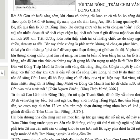
TỚI TAM NÔNG_ TRÀM CHIM VẮ
BÓNG CHIM
Rời Sài Gòn từ buổi sáng sớm, khi chưa có những rối loạn xe cộ và ồn ào tiếng độ
Theo quốc lộ 1A đi về hướng tây nam, qua các tỉnh Long An, Tiền Giang qua huyện 
Bè, đổi qua tỉnh lộ 30 tới Đồng Tháp. Do đường chưa tốt lại sợ bị công an "bắn"_[tố
xe] nên nhiều đoạn tài xế phải chạy chậm lại, phải mất hơn 6 giờ để qua một đoạn đ
chỉ hơn 200 km. Trên đường luôn luôn thấy cảnh tài xế những chiếc xe đò chạy ng
chiều, đưa tay ra dấu. Bàn tay chúc xuống là phía trước không có công an phục kích,
tài lại yên tâm nhấn ga "phá rào" để vượt qua đoạn đường có giới hạn tốc độ. Vi phạm 
lưu thông không chỉ bị phạt tiền rất nặng, lại thêm bị bấm lỗ trên bằng lái xe, ba lỗ là
bằng_ nên đã làm trùn chân cả những tay lái giang hồ liều mạng tự nhận là rất "bản lãnh
Đến với Đồng Tháp Mười là đi trên một vùng đất trũng rộng lớn. Có giả thuyết lý thú
rằng "có thể nơi đây khi xưa là dấu vết cũ của sông Cửu Long, vì một lý do thiên n
nào đó sông Cửu Long đã bỏ lòng sông cũ để chảy qua vị trí hiện nay. Hai vùng tr
thiên nhiên rộng lớn là Đồng Tháp Mười và Đồng Cà Mau là hai hồ để chứa nước s
Cửu vào mùa nước nổi." [
Trần Ngươn Phiêu_ Đồng Tháp Mười, 2006
]
Từ thị xã Cao Lãnh tỉnh Đồng Tháp, lên tới quận Thanh Bình, để từ đây vẫn theo đư
30 đi về hướng tây bắc. Tới một ngã ba, thay vì đi hướng Hồng Ngự, theo tấm bảng 
dẫn, xe quẹo mặt đi thêm 17 km nữa trên một đoạn đường tráng nhựa hẹp và khá 
ghềnh để dẫn tới Tràm Chim Tam Nông [TCTN].
Hai bên đường nhà cửa đang san sát mọc lên, áp lực gia tăng dân số rất rõ, để thấy 
Tràm Chim đang trước nguy cơ. Sâu vào lề đường, chúng tôi chú ý tới một ngôi mộ kh
phải trên đất mà trên một sàn xi măng khô ráo cao hơn mặt lộ, ngay phía dưới là đất r
ngập nước để thấy Tam Nông nguyên là vùng đầm lầy.
TCTN trong khu tứ giác các con kinh đào thuộc Đồng Bằng Sông Cửu Long [ĐBSC