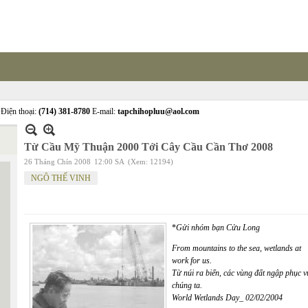
Điện thoại:
(714) 381-8780
E-mail:
tapchihopluu@aol.com
Từ Cầu Mỹ Thuận 2000 Tới Cây Cầu Cần Thơ 2008
26 Tháng Chín 2008
12:00 SA
(Xem: 12194)
NGÔ THẾ VINH
*
Gửi nhóm bạn Cửu Long
From mountains to the sea, wetlands at
work for us.
Từ núi ra biển, các vùng đất ngập phục v
chúng ta.
World Wetlands Day_ 02/02/2004