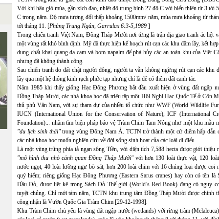
Với khí hậu gió mùa, gần xích đạo, nhiệt độ trung bình 27 độ C với biến thiên từ 3 tới 
C trong năm. Độ mưa tương đối thấp khoảng 1500mm/ năm, mùa mưa khoảng từ thán
tới tháng 11. [
Phùng Trung Ngân, Garrulax 6:3-5,1989
]
Trong chiến tranh Việt Nam, Đồng Tháp Mười nơi từng là trận địa giao tranh ác liệt v
một vùng rất khó bình định. Mỹ đã thực hiện kế hoạch rút cạn các khu đầm lầy, kết hợ
dụng chất khai quang da cam và bom napalm để phá hủy các an toàn khu của Việt C
nhưng đã không thành công.
Sau chiến tranh do đất chật người đông, người ta vẫn không ngừng rút cạn các khu 
lầy qua một hệ thống kinh rạch phức tạp nhưng chỉ là để có thêm đất canh tác.
Năm 1985 khi thấy giống Hạc Đông Phương bắt đầu xuất hiện ở vùng đất ngập n
Đồng Tháp Mười, các nhà khoa học đã triệu tập một Hội Nghị Hạc Quốc Tế ở Côn M
thủ phủ Vân Nam, với sự tham dự của nhiều tổ chức như WWF (World Wildlife Fun
IUCN (International Union for the Conservation of Nature), ICF (International Cr
Foundation)... nhằm tìm biện pháp bảo vệ Tràm Chim Tam Nông như một khu mẫu 
"du lịch sinh thái"
trong vùng Đông Nam Á. TCTN trở thành một cứ điểm hấp dẫn 
các nhà khoa học muốn nghiên cứu về đời sống sinh hoạt của các loài di điểu.
Là một vùng trũng phía tả ngạn sông Tiền, với diện tích 7,588 hecta được giới thiệu
"mô hình thu nhỏ cảnh quan Đồng Tháp Mười"
với hơn 130 loài thực vật, 120 loài
nước ngọt, 40 loài lưỡng ngư bò sát, hơn 200 loài chim với 16 chủng loại được coi 
quý hiếm; riêng giống Hạc Đông Phương (Eastern Sarus cranes) hay còn có tên là 
Đầu Đỏ, được liệt kê trong Sách Đỏ Thế giới (World’s Red Book) đang có nguy cơ
tuyệt chủng. Chỉ mới tám năm, TCTN khu trung tâm Đồng Tháp Mười được chính t
công nhận là Vườn Quốc Gia Tràm Chim [29-12-1998].
Khu Tràm Chim chủ yếu là vùng đất ngập nước (wetlands) với rừng tràm (Melaleuca)