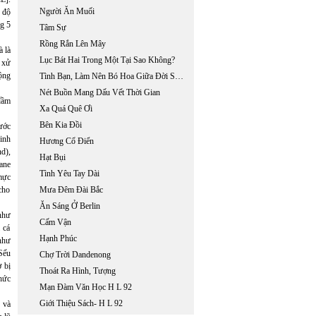
Người Ăn Muối
5 độ
g 5
Tâm Sự
Rồng Rắn Lên Mây
à là
Lục Bát Hai Trong Một Tại Sao Không?
p xử
ộng
Tình Bạn, Làm Nên Bó Hoa Giữa Đời Sống Khốn Cùng
Nét Buồn Mang Dấu Vết Thời Gian
đầm
Xa Quá Quê Ơi
Bên Kia Đồi
ước
inh
Hương Cổ Điển
d),
Hạt Bụi
ane
Tình Yêu Tay Dài
mực
cho
Mưa Đêm Đài Bắc
Ăn Sáng Ở Berlin
 như
Cấm Vận
 cá
Hạnh Phúc
như
Sếu
Chợ Trời Dandenong
 bị
Thoát Ra Hình, Tượng
hức
Mạn Đàm Văn Học H L 92
Giới Thiệu Sách- H L 92
 và