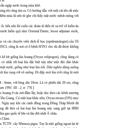
h lũ
 vẫn ngập nước trong mùa khô.
ng tôi cũng tìm ra. Cô hướng dẫn với một cái tên rất mộc
điểm mùa lũ nên từ ghe chỉ thấy mặt nước mênh mông với
ốc hến nên lôi cuốn các đoàn di điểu từ xa trở về kiếm ăn
ước hiếm quý như Oriental Darter, lesser adjutant stork,
 và các chuyên viên dịch tễ học (epidemiologist) của Tổ
. ĐBSCL cũng là nơi có ổ bệnh H5N1 cho dù đã được khống
i kể tới giống lúa hoang (Oryza rufipogon), cũng đang có
ó nhắc tới loại lúa đặc biệt này như một độc đáo khác
i mặt nước, giống như loại lúa nổi. Dân nghèo dùng xuồng
hột lúa rụng rớt vô xuồng. Đi đập mót lúa trời cũng là một
4 - 6mm, với lóng dài 10cm. Lá có phiến dài 20 cm, rộng
m 1991. III - 2, tr. 776
]
hoang ở các nơi đầm lầy, hoặc dọc theo các kênh mương
Tiền Giang. Có một loại khác nữa, Oryza nivara (ON) mọc
ôi. Ngày nay khi các cánh đồng trong Đồng Tháp Mười đã
ng đã đưa cả hai loại lúa hoang này sang giữ tại IRRI
lúa gạo quốc tế lớn và lâu đời nhất Á châu.
m Chim.
a TCTN: cây Mimosa pigra. Tuy là một giống ngoại lai từ