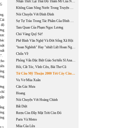
Nhận Thức Lại Thái Độ Thẩm Mĩ Của Nguyễn Trãi Trong "quốc Âm Thi Tập"
NG
Không Gian Sông Nước Trong Truyện Ngắn Của Nguyễn Ngọc Tư
Nói Chuyện Với Đình Đình
ng.
Cái
Sự Tự Trào Trong Tác Phẩm Của Đình Đình
c độ
Tam Quan Của Phạm Ngọc Lương
ường
Chó Vàng Quỷ Sứ!
ược
 bác
Phê Bình Văn Nghệ Và Đời Sống Xã Hội
luật
"hoan Nghênh" Hay "nhiệt Liệt Hoan Nghênh?": Chuyến Đi Việt Nam Của Tổng Thống Bush, 17-20/11/2006
 mất
Chốn Về
".
Phỏng Vấn Đặc Biệt Giáo Sư/tiến Sĩ Anatoli Sokolov
 cho
hiên
Hỏi, Cắt Tóc, Vĩnh Cửu, Bài Thơ Cũ
ũng
Từ Cầu Mỹ Thuận 2000 Tới Cây Cầu Cần Thơ 2008
ông
Vu Vơ Mùa Xuân
ờng
Căn Gác Mưa
chỉ
Hoang
gập
Nói Chuyện Với Hoàng Chính
Bất Diệt
rằng
ông
Rượu Còn Đầy Mặt Trời Còn Đỏ
uộng
Paris Và Metro
Mùa Của Lửa
L].