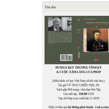
Tìm đọc
PETRUS KEY TRƯƠNG VĨNH KÝ
& CUỘC XÂM LĂNG CỦA PHÁP
(Biên khảo sử học Việt Nam xã hội văn hóa.)
Tác giả VŨ NGỰ CHIÊU PhD, JD
Sách gần 850 trang / chia làm Hai Tập
Gía mỗi tập :
$30.00
USD
Tạp chí Hợp-Lưu xuất bản 11-2019
Hiện có bán qua
hệ thống phát hành:
LuLu.com