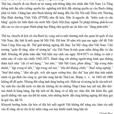
Thứ hai, chuyến đi của Bush tự nó mang một thông điệp cho nhân dân Việt Nam. Là Tổng
thống một đại siêu cường–quyền lực nghiêng trời lệch đất–nhưng quyền uy của Bush chẳng
phải vô biên. Chẳng hạn như Bush không thể mang đến cho Hà Nội một Thỏa ước Thương
Mại Bình thường Vĩnh Viễn (PTNR) như đã hứa. Đây là nguyên tắc "kiểm soát và cân
bằng" quyền lực hiến định của nước Mỹ–Quốc Hội (hay ngành Tư pháp) không phải là con
dấu cao su của cơ quan Hành pháp hay Đảng cầm quyền tại các khu vực "đang phát triển."
Thứ ba, chuyến đi lịch sử của Bush hy vọng mở ra một chương mới cho quan hệ quốc tế của
Việt Nam, đặc biệt là mối quan hệ Mỹ-Việt. Đã hơn 30 năm trôi qua sau ngày chế độ Việt
Nam Cộng Hòa sụp đổ. Thế giới không ngừng đổi thay. Tại Mỹ cũng như Việt Nam. Chủ
trương "quên dĩ vãng, nhìn về tương lai" của Việt Nam là một quan niệm đứng đắn và cần
thiết. Khoảng 40 phần trăm dân Việt hiện nay sinh sau ngày 30/4/1975 và chẳng có một ý
niệm nào về cuộc nội chiến 1945-1975. Đành rằng với những người từng kinh qua những
thảm kịch như
"cắt cổ mổ bụng," "mò tôm," "diệt Việt Gian, phản động," "tập trung thần
thánh," "tập trung tổ tiên," "tập trung mồ mả," "tiêu thổ kháng chiến," "thuế nông nghiệp,"
"thuế khả năng," "đào tận gốc, trốc tận ngọn cường hào, địa chủ"
hay phó thác tính mệnh
mình và gia đình cho sóng to, gió bão cùng hải tặc Thái Lan, Malay, v.. v... từ 1945 tới 1989
không dễ để quên. Nhưng đời sống lạnh lùng buông trôi. Hiện tại và tương lai là của tuổi trẻ.
Sự sinh tồn của đất nước và dân tộc không chỉ do những Tháp Chàm hay mồ mả, đền thờ–
mà chính là hàng hàng, lớp lớp tuổi trẻ đã, đang và sẽ tiếp tục chào đời, lớn khôn lên, giải
quyết những vấn nạn của thế hệ mình, trên những thước đất cũng không ngừng đổi thay gọi
là quê cha, đất Tổ.
Khuynh hướng hoàn cầu hóa sẽ đòi hỏi mỗi người Việt không thể nâng niu, bám víu mãi
vào dĩ vãng–dù tự cho là kỷ niệm vàng son hay khiến trạnh lòng hận tủi.
Chính Đạo