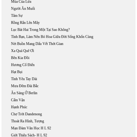
Mùa Của Lửa
Người Ăn Muối
Tâm Sự
Rồng Rắn Lên Mây
Lục Bát Hai Trong Một Tại Sao Không?
Tình Bạn, Làm Nên Bó Hoa Giữa Đời Sống Khốn Cùng
Nét Buồn Mang Dấu Vết Thời Gian
Xa Quá Quê Ơi
Bên Kia Đồi
Hương Cổ Điển
Hạt Bụi
Tình Yêu Tay Dài
Mưa Đêm Đài Bắc
Ăn Sáng Ở Berlin
Cấm Vận
Hạnh Phúc
Chợ Trời Dandenong
Thoát Ra Hình, Tượng
Mạn Đàm Văn Học H L 92
Giới Thiệu Sách- H L 92