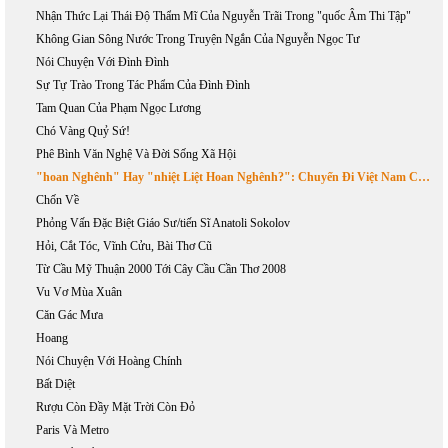
Nhận Thức Lại Thái Độ Thẩm Mĩ Của Nguyễn Trãi Trong "quốc Âm Thi Tập"
Không Gian Sông Nước Trong Truyện Ngắn Của Nguyễn Ngọc Tư
Nói Chuyện Với Đình Đình
Sự Tự Trào Trong Tác Phẩm Của Đình Đình
Tam Quan Của Phạm Ngọc Lương
Chó Vàng Quỷ Sứ!
Phê Bình Văn Nghệ Và Đời Sống Xã Hội
"hoan Nghênh" Hay "nhiệt Liệt Hoan Nghênh?": Chuyến Đi Việt Nam Của Tổng Thống Bush, 17-20/11/2006
Chốn Về
Phỏng Vấn Đặc Biệt Giáo Sư/tiến Sĩ Anatoli Sokolov
Hỏi, Cắt Tóc, Vĩnh Cửu, Bài Thơ Cũ
Từ Cầu Mỹ Thuận 2000 Tới Cây Cầu Cần Thơ 2008
Vu Vơ Mùa Xuân
Căn Gác Mưa
Hoang
Nói Chuyện Với Hoàng Chính
Bất Diệt
Rượu Còn Đầy Mặt Trời Còn Đỏ
Paris Và Metro