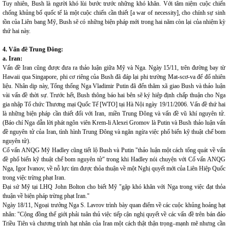
Tuy nhiên, Bush là người khó lùi bước trước những khó khăn. Với tâm niệm cuộc chiến
chống khủng bố quốc tế là một cuộc chiến cần thiết [a war of necessity], cho chính sự sinh
tồn của Liên bang Mỹ, Bush sẽ có những biện pháp mới trong hai năm còn lại của nhiệm kỳ
thứ hai này.
4. Vấn đề Trung Đông:
a. Iran:
Vấn đề Iran cũng được đưa ra thảo luận giữa Mỹ và Nga. Ngày 15/11, trên đường bay từ
Hawaii qua Singapore, phi cơ riêng của Bush đã đáp lại phi trường Mat-scơ-va để đổ nhiên
liệu. Nhân dịp này, Tổng thống Nga Vladimir Putin đã đến thăm xã giao Bush và thảo luận
vài vấn đề thời sự. Trước hết, Bush thông báo hai bên sẽ ký hiệp định chấp thuận cho Nga
gia nhập Tổ chức Thương mại Quốc Tế [WTO] tại Hà Nội ngày 19/11/2006. Vấn đề thứ hai
là những biện pháp cần thiết đối với Iran, miền Trung Đông và vấn đề vũ khí nguyên tử.
(Báo chí Nga dẫn lời phát ngôn viên Krem-li Alexei Gromov là Putin và Bush thảo luận vấn
đề nguyên tử của Iran, tình hình Trung Đông và ngăn ngừa việc phổ biến kỹ thuật chế bom
nguyên tử).
Cố vấn ANQG Mỹ Hadley cũng tiết lộ Bush và Putin "thảo luận một cách tổng quát về vấn
đề phổ biến kỹ thuật chế bom nguyên tử" trong khi Hadley nói chuyện với Cố vấn ANQG
Nga, Igor Ivanov, về nỗ lực tìm được thỏa thuận về một Nghị quyết mới của Liên Hiệp Quốc
trong việc trừng phạt Iran.
Đại sứ Mỹ tại LHQ John Bolton cho biết Mỹ "gặp khó khăn với Nga trong việc đạt thỏa
thuận về biện pháp trừng phạt Iran."
Ngày 18/11, Ngoại trưởng Nga S. Lavrov trình bày quan điểm về các cuộc khủng hoảng hạt
nhân: "Cộng đồng thế giới phải tuân thủ việc tiếp cận nghị quyết về các vấn đề trên bán đảo
Triều Tiên và chương trình hạt nhân của Iran một cách thật thận trọng–mạnh mẽ nhưng cần