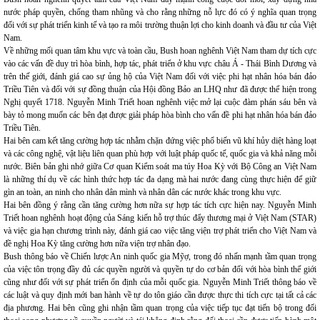
nước pháp quyền, chống tham nhũng và cho rằng những nỗ lực đó có ý nghĩa quan trọng
đối với sự phát triển kinh tế và tạo ra môi trường thuận lợi cho kinh doanh và đầu tư của Việt
Nam.
Về những mối quan tâm khu vực và toàn cầu, Bush hoan nghênh Việt Nam tham dự tích cực
vào các vấn đề duy trì hòa bình, hợp tác, phát triển ở khu vực châu Á - Thái Bình Dương và
trên thế giới, đánh giá cao sự ủng hộ của Việt Nam đối với việc phi hạt nhân hóa bán đảo
Triều Tiên và đối với sự đồng thuận của Hội đồng Bảo an LHQ như đã được thể hiện trong
Nghị quyết 1718. Nguyễn Minh Triết hoan nghênh việc mở lại cuộc đàm phán sáu bên và
bày tỏ mong muốn các bên đạt được giải pháp hòa bình cho vấn đề phi hạt nhân hóa bán đảo
Triều Tiên.
Hai bên cam kết tăng cường hợp tác nhằm chặn đứng việc phổ biến vũ khí hủy diệt hàng loạt
và các công nghệ, vật liệu liên quan phù hợp với luật pháp quốc tế, quốc gia và khả năng mỗi
nước. Biên bản ghi nhớ giữa Cơ quan Kiểm soát ma túy Hoa Kỳ với Bộ Công an Việt Nam
là những thí dụ về các hình thức hợp tác đa dạng mà hai nước đang cùng thực hiện để giữ
gìn an toàn, an ninh cho nhân dân mình và nhân dân các nước khác trong khu vực.
Hai bên đồng ý rằng cần tăng cường hơn nữa sự hợp tác tích cực hiện nay. Nguyễn Minh
Triết hoan nghênh hoạt động của Sáng kiến hỗ trợ thúc đẩy thương mại ở Việt Nam (STAR)
và việc gia hạn chương trình này, đánh giá cao việc tăng viện trợ phát triển cho Việt Nam và
đề nghị Hoa Kỳ tăng cường hơn nữa viện trợ nhân đạo.
Bush thông báo về Chiến lược An ninh quốc gia Mỹợ, trong đó nhấn mạnh tầm quan trọng
của việc tôn trọng đầy đủ các quyền người và quyền tự do cơ bản đối với hòa bình thế giới
cũng như đối với sự phát triển ổn định của mỗi quốc gia. Nguyễn Minh Triết thông báo về
các luật và quy định mới ban hành về tự do tôn giáo cần được thực thi tích cực tại tất cả các
địa phương. Hai bên cũng ghi nhận tầm quan trọng của việc tiếp tục đạt tiến bộ trong đối