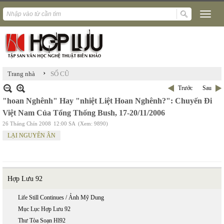
›
Trang nhà
SỐ CŨ
Trước
Sau
"hoan Nghênh" Hay "nhiệt Liệt Hoan Nghênh?": Chuyến Đi
Việt Nam Của Tổng Thống Bush, 17-20/11/2006
26 Tháng Chín 2008
12:00 SA
(Xem: 9890)
LẠI NGUYÊN ÂN
Hợp Lưu 92
Life Still Continues / Ảnh Mỹ Dung
Mục Lục Hợp Lưu 92
Thư Tòa Soạn Hl92