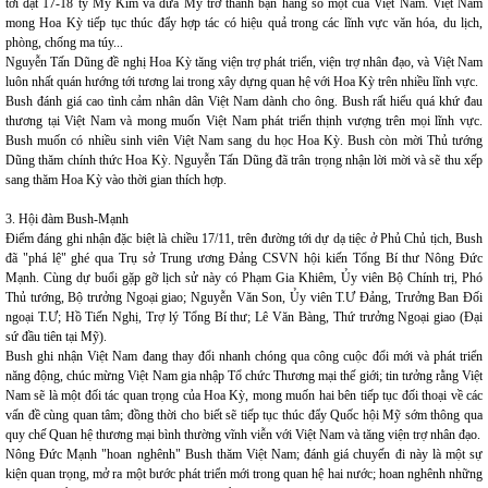
tới đạt 17-18 tỷ Mỹ Kim và đưa Mỹ trở thành bạn hàng số một của Việt Nam. Việt Nam
mong Hoa Kỳ tiếp tục thúc đẩy hợp tác có hiệu quả trong các lĩnh vực văn hóa, du lịch,
phòng, chống ma túy...
Nguyễn Tấn Dũng đề nghị Hoa Kỳ tăng viện trợ phát triển, viện trợ nhân đạo, và Việt Nam
luôn nhất quán hướng tới tương lai trong xây dựng quan hệ với Hoa Kỳ trên nhiều lĩnh vực.
Bush đánh giá cao tình cảm nhân dân Việt Nam dành cho ông. Bush rất hiểu quá khứ đau
thương tại Việt Nam và mong muốn Việt Nam phát triển thịnh vượng trên mọi lĩnh vực.
Bush muốn có nhiều sinh viên Việt Nam sang du học Hoa Kỳ. Bush còn mời Thủ tướng
Dũng thăm chính thức Hoa Kỳ. Nguyễn Tấn Dũng đã trân trọng nhận lời mời và sẽ thu xếp
sang thăm Hoa Kỳ vào thời gian thích hợp.
3. Hội đàm Bush-Mạnh
Điểm đáng ghi nhận đặc biệt là chiều 17/11, trên đường tới dự dạ tiệc ở Phủ Chủ tịch, Bush
đã "phá lệ" ghé qua Trụ sở Trung ương Đảng CSVN hội kiến Tổng Bí thư Nông Đức
Mạnh. Cùng dự buổi gặp gỡ lịch sử này có Phạm Gia Khiêm, Ủy viên Bộ Chính trị, Phó
Thủ tướng, Bộ trưởng Ngoại giao; Nguyễn Văn Son, Ủy viên T.Ư Đảng, Trưởng Ban Đối
ngoại T.Ư; Hồ Tiến Nghị, Trợ lý Tổng Bí thư; Lê Văn Bàng, Thứ trưởng Ngoại giao (Đại
sứ đầu tiên tại Mỹ).
Bush ghi nhận Việt Nam đang thay đổi nhanh chóng qua công cuộc đổi mới và phát triển
năng động, chúc mừng Việt Nam gia nhập Tổ chức Thương mại thế giới; tin tưởng rằng Việt
Nam sẽ là một đối tác quan trọng của Hoa Kỳ, mong muốn hai bên tiếp tục đối thoại về các
vấn đề cùng quan tâm; đồng thời cho biết sẽ tiếp tục thúc đẩy Quốc hội Mỹ sớm thông qua
quy chế Quan hệ thương mại bình thường vĩnh viễn với Việt Nam và tăng viện trợ nhân đạo.
Nông Đức Mạnh "hoan nghênh" Bush thăm Việt Nam; đánh giá chuyến đi này là một sự
kiện quan trọng, mở ra một bước phát triển mới trong quan hệ hai nước; hoan nghênh những