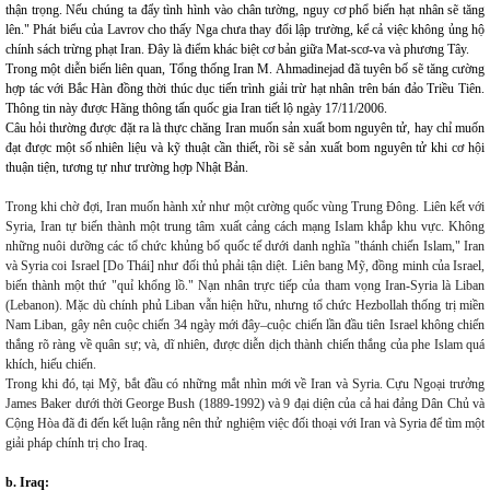
thận trọng. Nếu chúng ta đẩy tình hình vào chân tường, nguy cơ phổ biến hạt nhân sẽ tăng
lên." Phát biểu của Lavrov cho thấy Nga chưa thay đổi lập trường, kể cả việc không ủng hộ
chính sách trừng phạt Iran. Đây là điểm khác biệt cơ bản giữa Mat-scơ-va và phương Tây.
Trong một diễn biến liên quan, Tổng thống Iran M. Ahmadinejad đã tuyên bố sẽ tăng cường
hợp tác với Bắc Hàn đồng thời thúc dục tiến trình giải trừ hạt nhân trên bán đảo Triều Tiên.
Thông tin này được Hãng thông tấn quốc gia Iran tiết lộ ngày 17/11/2006.
Câu hỏi thường được đặt ra là thực chăng Iran muốn sản xuất bom nguyên tử, hay chỉ muốn
đạt được một số nhiên liệu và kỹ thuật cần thiết, rồi sẽ sản xuất bom nguyên tử khi cơ hội
thuận tiện, tương tự như trường hợp Nhật Bản.
Trong khi chờ đợi, Iran muốn hành xử như một cường quốc vùng Trung Đông. Liên kết với
Syria, Iran tự biến thành một trung tâm xuất cảng cách mạng Islam khắp khu vực. Không
những nuôi dưỡng các tổ chức khủng bố quốc tế dưới danh nghĩa "thánh chiến Islam," Iran
và Syria coi Israel [Do Thái] như đối thủ phải tận diệt. Liên bang Mỹ, đồng minh của Israel,
biến thành một thứ "quỉ khổng lồ." Nạn nhân trực tiếp của tham vọng Iran-Syria là Liban
(Lebanon). Mặc dù chính phủ Liban vẫn hiện hữu, nhưng tổ chức Hezbollah thống trị miền
Nam Liban, gây nên cuộc chiến 34 ngày mới đây–cuộc chiến lần đầu tiên Israel không chiến
thắng rõ ràng về quân sự; và, dĩ nhiên, được diễn dịch thành chiến thắng của phe Islam quá
khích, hiếu chiến.
Trong khi đó, tại Mỹ, bắt đầu có những mắt nhìn mới về Iran và Syria. Cựu Ngoại trưởng
James Baker dưới thời George Bush (1889-1992) và 9 đại diện của cả hai đảng Dân Chủ và
Cộng Hòa đã đi đến kết luận rằng nên thử nghiệm việc đối thoại với Iran và Syria để tìm một
giải pháp chính trị cho Iraq.
b. Iraq: