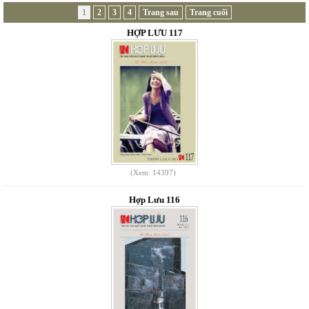
1
2
3
4
Trang sau
Trang cuối
HỢP LƯU 117
(Xem: 14397)
Hợp Lưu 116