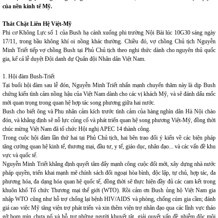
của nền kinh tế Mỹ.
Thắt Chặt Liên Hệ Việt-Mỹ
Phi cơ Không Lực số 1 của Bush hạ cánh xuống phi trường Nội Bài lúc 10G30 sáng ngày
17/11, trong bầu không khí oi nồng khác thường. Chiều đó, vợ chồng Chủ tịch Nguyễn
Minh Triết tiếp vợ chồng Bush tại Phủ Chủ tịch theo nghi thức dành cho nguyên thủ quốc
gia, kể cả lễ duyệt Đội danh dự Quân đội Nhân dân Việt Nam.
1. Hội đàm Bush-Triết
Tại buổi hội đàm sau lễ đón, Nguyễn Minh Triết nhấn mạnh chuyến thăm này là dịp Bush
chứng kiến tình cảm nồng hậu của Việt Nam dành cho các vị khách Mỹ, và sẽ đánh dấu mốc
mới quan trọng trong quan hệ hợp tác song phương giữa hai nước.
Bush cho biết ông và Phu nhân cảm kích trước tình cảm của hàng nghìn dân Hà Nội chào
đón, và khẳng định sẽ nỗ lực củng cố và phát triển quan hệ song phương Việt-Mỹ, đồng thời
chúc mừng Việt Nam đã tổ chức Hội nghị APEC 14 thành công.
Trong cuộc hội đàm lần thứ hai tại Phủ Chủ tịch, hai bên trao đổi ý kiến về các biện pháp
tăng cường quan hệ kinh tế, thương mại, đầu tư, y tế, giáo dục, nhân đạo... và các vấn đề khu
vực và quốc tế.
Nguyễn Minh Triết khẳng định quyết tâm đẩy mạnh công cuộc đổi mới, xây dựng nhà nước
pháp quyền, triển khai mạnh mẽ chính sách đối ngoại hòa bình, độc lập, tự chủ, hợp tác, đa
phương hóa, đa dạng hóa quan hệ quốc tế, đồng thời sẽ thực hiện đầy đủ các cam kết trong
khuôn khổ Tổ chức Thương mại thế giới (WTO). Rồi cảm ơn Bush ủng hộ Việt Nam gia
nhập WTO cũng như hỗ trợ chống lại bệnh HIV/AIDS và phòng, chống cúm gia cầm; đánh
giá cao việc Mỹ tăng viện trợ phát triển và xin thêm viện trợ nhân đạo qua các lĩnh vực tháo
gỡ bom mìn chưa nổ và hỗ trợ những người khuyết tật, giải quyết vấn đề nhiễm độc môi