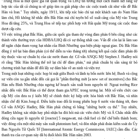
"Trung Hoa là một quốc gia rất quan trọng và LHQ tin tưởng một cách mãnh liệt rằng sự
hợp tác của tất cả chúng ta sẽ giúp tìm ra giải pháp cho các cuộc tranh cãi như vấn đề Bắc
Hàn và Iran." Tuy nhiên, ngày 19/11, khi tiếp xúc báo chí tại một khách sạn do Nam Hàn
làm chủ, Hồ không hề nhắc đến Bắc Hàn mà chỉ tuyên bố số xuất cảng của Mỹ vào Trung
Hoa đã tăng 25%, và Trung Hoa sẽ tiếp tục phối hợp với Hải quân Mỹ trong các cuộc thao
dượt cấp cứu.
Về việc trừng phạt Bắc Hàn, giữa các quốc gia tham dự vòng đàm phán 6 bên cũng như các
thành viên thường trực của HĐBA/LHQ đã có sự thống nhất cao. Vấn đề còn lại là làm sao
để ngăn chặn tham vọng hạt nhân của Bình Nhưỡng qua biện pháp ngoại giao. Dù Bắc Hàn
đồng ý trở lại bàn đàm phán (có thể diễn ra vào tháng tới) nhưng kết quả cuộc đàm phán đó
tùy thuộc vào sự chuẩn bị của các nước tham dự. Cố vấn ANQG Mỹ Stephen J. Hadley nói
rõ rằng "Bắc Hàn không thể trở lại chỉ để đàm phán," mà phải chuẩn bị sẵn sàng từ bỏ
chương trình hạt nhân để đổi lấy sự đảm bảo về an ninh và viện trợ.
Trong một loạt những cuộc họp bí mật giữa Bush và lãnh tụ bốn nước liên hệ, Bush và cộng
sự viên còn xa gần nhắc đến cái gọi là "phần thưởng mới [a new set of incentives] cho Bắc
Hàn nếu Bình Nhưỡng chịu ngưng kế hoạch sản xuất bom nguyên tử. Ngoại trưởng Rice
nhắc đến việc Bắc Hàn có thể được tham gia APEC trong tương lai. Một số viên chức cao
cấp Mỹ còn đưa ra ý kiến Mỹ sẽ chính thức ký hiệp ước hòa bình với Bắc Hàn, và nhìn
nhận chế độ Kim Jong-il. Điều kiện trao đổi là trong phiên họp 6 nước vào tháng tới, theo
Cố vấn ANQG Hadley, Bắc Hàn phải chứng tỏ bằng "những bước cụ thể." Tuy nhiên,
Hadley không xác nhận hay phủ nhận ba đòi hỏi mà các viên chức Mỹ và Á Châu nhắc đến
đóng cửa ngay lò nguyên tử [reactor] 5 megawatt, mà chất fuel có thể chế biến thành bom;
việc đóng cửa một nhà máy sản xuất plutonium fuel; và đón nhận phái đoàn kiểm soát do Ủy
Ban Nguyên Tử Quốc Tế [International Atomic Energy Commission, IAEC] cầm đầu. Các
thanh tra của cơ quan này đã bị đuổi khỏi Bắc Hàn năm 2003.