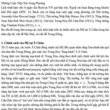
Những Cuộc Tiếp Xúc Song Phương
Lịch trình làm việc 4 ngày của Bush tại VN quá bận rộn. Ngoài các hoạt động trong khuôn
khổ Hội nghị APEC 14, Bush còn có hàng loạt cuộc gặp song phương với Thủ tướng
Australia John Howard (ngày 17/11), Thủ tướng Nhật Bản Shinzo Abe (18/11), Tổng thống
Nam Hàn Roh Moo Hyun (18/11), Chủ tịch Trung Hoa Hồ Cẩm Đào (19/11), Tổng thống
Nga Vladimir Putin (19/11), v.. v...
Ba vấn đề trọng tâm trong các cuộc thảo luận trên là chính sách của Mỹ tại Á Châu trong hai
năm sắp tới, vấn đề Bắc Hàn, và vấn đề Trung Đông.
1. Chính sách của Mỹ tại Á Châu:
Từ 15 năm qua, các nước Á Châu đồng minh của Mỹ đều quan niệm rằng Oat-shinh-tân quá
chú tâm đến Trung Đông, phó mặc cho Trung Hoa "lộng hành" ở Á Châu.
Trong lãnh vực thương mại-kinh tế, Trung Hoa cũng theo đuổi một chính sách bất lợi cho
Mỹ và các nước Đồng Minh. Hai vấn đề nổi cộm nhất là Trung Hoa hạn chế việc đầu tư và
thương mại ngoại quốc vào những lãnh vực sinh lợi nhiều nhất, và không tôn trọng quyền
sở hữu trí tuệ [intellectual property rights] bằng cách tung vào thị trường hàng triệu hàng giả,
hàng "nhái" DVD, băng nhạc, và các phẩm vật khác. Việt Nam, chẳng hạn, là thị trường tiêu
thụ hàng trăm ngàn xe gắn máy "nhái" Trung Cộng. Thị trường Âu Mỹ cũng tràn ngập
những mặt hàng bán phá giá của Trung Cộng về quần áo, giày dép, v.. v... Trong 9 tháng đầu
năm 2006, mức cách biệt mậu dịch giữa Trung Hoa và Mỹ đã lên tới 163.3 tỉ MK, và có khả
năng đạt hoặc vượt qua mức 202 tỉ MK cho toàn năm 2005. Hiện nay, thặng dư mậu dịch
của TH và Mỹ đã lên tới 1,000 tỉ [trillion] MK. Trong diễn văn đọc tại Hội nghị APEC, Hồ
Cẩm Đào hứa sẽ "mở cửa" hơn nữa trong lãnh vực đầu tư ngoại quốc, và sẽ nỗ lực hạn chế
việc trộm cắp bản quyền–nhưng đây không phải là lần đầu. Trong những buổi gặp gỡ bên lề
ngày Thứ Bảy và Chủ Nhật, Bush không thể không đề cập đến vấn đề này.