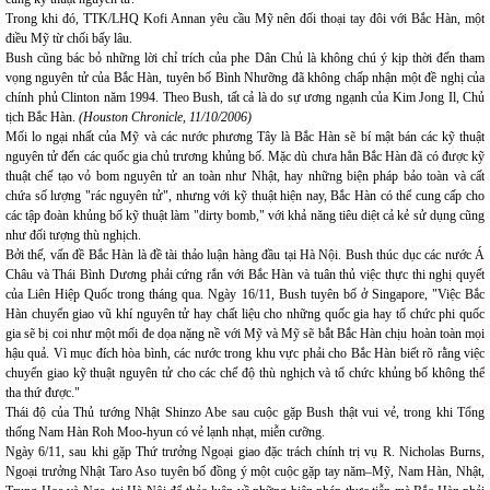
Trong khi đó, TTK/LHQ Kofi Annan yêu cầu Mỹ nên đối thoại tay đôi với Bắc Hàn, một
điều Mỹ từ chối bấy lâu.
Bush cũng bác bỏ những lời chỉ trích của phe Dân Chủ là không chú ý kịp thời đến tham
vọng nguyên tử của Bắc Hàn, tuyên bố Bình Nhưỡng đã không chấp nhận một đề nghị của
chính phủ Clinton năm 1994. Theo Bush, tất cả là do sự ương ngạnh của Kim Jong Il, Chủ
tịch Bắc Hàn.
(Houston Chronicle, 11/10/2006)
Mối lo ngại nhất của Mỹ và các nước phương Tây là Bắc Hàn sẽ bí mật bán các kỹ thuật
nguyên tử đến các quốc gia chủ trương khủng bố. Mặc dù chưa hẳn Bắc Hàn đã có được kỹ
thuật chế tạo vỏ bom nguyên tử an toàn như Nhật, hay những biện pháp bảo toàn và cất
chứa số lượng "rác nguyên tử", nhưng với kỹ thuật hiện nay, Bắc Hàn có thể cung cấp cho
các tập đoàn khủng bố kỹ thuật làm "dirty bomb," với khả năng tiêu diệt cả kẻ sử dụng cũng
như đối tượng thù nghịch.
Bởi thế, vấn đề Bắc Hàn là đề tài thảo luận hàng đầu tại Hà Nội. Bush thúc dục các nước Á
Châu và Thái Bình Dương phải cứng rắn với Bắc Hàn và tuân thủ việc thực thi nghị quyết
của Liên Hiệp Quốc trong tháng qua. Ngày 16/11, Bush tuyên bố ở Singapore, "Việc Bắc
Hàn chuyển giao vũ khí nguyên tử hay chất liệu cho những quốc gia hay tổ chức phi quốc
gia sẽ bị coi như một mối đe dọa nặng nề với Mỹ và Mỹ sẽ bắt Bắc Hàn chịu hoàn toàn mọi
hậu quả. Vì mục đích hòa bình, các nước trong khu vực phải cho Bắc Hàn biết rõ rằng việc
chuyển giao kỹ thuật nguyên tử cho các chế độ thù nghịch và tổ chức khủng bố không thể
tha thứ được."
Thái độ của Thủ tướng Nhật Shinzo Abe sau cuộc gặp Bush thật vui vẻ, trong khi Tổng
thống Nam Hàn Roh Moo-hyun có vẻ lạnh nhạt, miễn cưỡng.
Ngày 6/11, sau khi gặp Thứ trưởng Ngoại giao đặc trách chính trị vụ R. Nicholas Burns,
Ngoại trưởng Nhật Taro Aso tuyên bố đồng ý một cuộc gặp tay năm–Mỹ, Nam Hàn, Nhật,