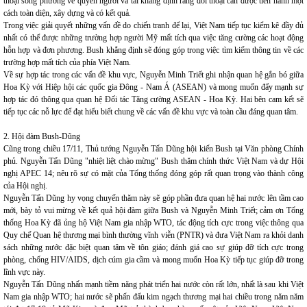
thoại song phương về quyền người và tái khẳng định rằng đối thoại cần được tiến hành một
cách toàn diện, xây dựng và có kết quả.
Trong việc giải quyết những vấn đề do chiến tranh để lại, Việt Nam tiếp tục kiểm kê đầy đủ
nhất có thể được những trường hợp người Mỹ mất tích qua việc tăng cường các hoạt động
hỗn hợp và đơn phương. Bush khẳng định sẽ đóng góp trong việc tìm kiếm thông tin về các
trường hợp mất tích của phía Việt Nam.
Về sự hợp tác trong các vấn đề khu vực, Nguyễn Minh Triết ghi nhận quan hệ gắn bó giữa
Hoa Kỳ với Hiệp hội các quốc gia Đông - Nam Á (ASEAN) và mong muốn đẩy mạnh sự
hợp tác đó thông qua quan hệ Đối tác Tăng cường ASEAN - Hoa Kỳ. Hai bên cam kết sẽ
tiếp tục các nỗ lực để đạt hiểu biết chung về các vấn đề khu vực và toàn cầu đáng quan tâm.
2. Hội đàm Bush-Dũng
Cũng trong chiều 17/11, Thủ tướng Nguyễn Tấn Dũng hội kiến Bush tại Văn phòng Chính
phủ. Nguyễn Tấn Dũng "nhiệt liệt chào mừng" Bush thăm chính thức Việt Nam và dự Hội
nghị APEC 14; nêu rõ sự có mặt của Tổng thống đóng góp rất quan trọng vào thành công
của Hội nghị.
Nguyễn Tấn Dũng hy vọng chuyến thăm này sẽ góp phần đưa quan hệ hai nước lên tầm cao
mới, bày tỏ vui mừng về kết quả hội đàm giữa Bush và Nguyễn Minh Triết; cảm ơn Tổng
thống Hoa Kỳ đã ủng hộ Việt Nam gia nhập WTO, tác động tích cực trong việc thông qua
Quy chế Quan hệ thương mại bình thường vĩnh viễn (PNTR) và đưa Việt Nam ra khỏi danh
sách những nước đặc biệt quan tâm về tôn giáo; đánh giá cao sự giúp đỡ tích cực trong
phòng, chống HIV/AIDS, dịch cúm gia cầm và mong muốn Hoa Kỳ tiếp tục giúp đỡ trong
lĩnh vực này.
Nguyễn Tấn Dũng nhấn mạnh tiềm năng phát triển hai nước còn rất lớn, nhất là sau khi Việt
Nam gia nhập WTO; hai nước sẽ phấn đấu kim ngạch thương mại hai chiều trong năm năm