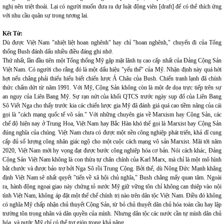
nghị nên triệt thoái. Lại có người muốn đưa ra dự luật động viên [draft] để có thể thích ứng
với nhu cầu quân sự trong tương lai.
Kết Từ:
Dù được Việt Nam "nhiệt liệt hoan nghênh" hay chỉ "hoan nghênh," chuyến đi của Tổng
thống Bush đánh dấu nhiều điều đáng ghi nhớ.
Thứ nhất, lần đầu tiên một Tổng thống Mỹ gặp mặt lãnh tụ cao cấp nhất của Đảng Cộng Sản
Việt Nam. Có người cho rằng đó là một dấu hiệu "yếu thế" của Mỹ. Nhận định này quá hời
hợt nếu chẳng phải thiếu hiểu biết chiến lược Á Châu của Bush. Chiến tranh lạnh đã chính
thức chấm dứt từ năm 1991. Với Mỹ, Cộng Sản không còn là một đe dọa trực tiếp trên sự
an nguy của Liên Bang Mỹ. Sự rạn nứt của khối QTCS trước ngày sụp đổ của Liên Bang
Sô Viết Nga cho thấy trước kia các chiến lược gia Mỹ đã đánh giá quá cao tiềm năng của cái
gọi là "cách mạng quốc tế vô sản." Với những chuyên gia về Marxism hay Cộng Sản, các
chế độ hiện nay ở Trung Hoa, Việt Nam hay Bắc Hàn khó thể gọi là Marxist hay Cộng Sản
đúng nghĩa của chúng. Việt Nam chưa có được một nền công nghiệp phát triển, khả dĩ cung
cấp đủ số lượng công nhân giác ngộ cho một cuộc cách mạng vô sản Marxist. Mãi tới năm
2020, Việt Nam mới hy vọng đạt được bước công nghiệp hóa cơ bản. Nói cách khác, Đảng
Cộng Sản Việt Nam không là con thừa tự chân chính của Karl Marx, mà chỉ là một mô hình
bắt chước và được bảo trợ bởi Nga Sô rồi Trung Cộng. Bởi thế, dù Nông Đức Mạnh khẳng
định Việt Nam sẽ nhất quyết "tiến về xã hội chủ nghĩa," Bush chẳng mấy quan tâm. Ngoài
ra, hành động ngoại giao này chứng tỏ nước Mỹ giữ vững tôn chỉ không can thiệp vào nội
tình Việt Nam, không áp đặt một thể chế chính trị nào trên dân tộc Việt Nam. Điều đó không
có nghĩa Mỹ chấp nhận chủ thuyết Cộng Sản, từ bỏ chủ thuyết dân chủ hóa toàn cầu hay lập
trường tôn trọng nhân và dân quyền của mình. Nhưng dân tộc các nước cần tự mình dân chủ
hóa, và nước Mỹ chỉ có thể trợ giúp trong khả năng.