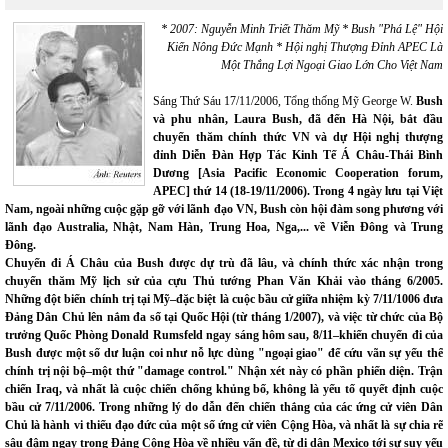
* 2007: Nguyễn Minh Triết Thăm Mỹ * Bush "Phá Lệ" Hội
Kiến Nông Đức Mạnh * Hội nghị Thượng Đỉnh APEC Là
Một Thắng Lợi Ngoại Giao Lớn Cho Việt Nam
Sáng Thứ Sáu 17/11/2006, Tổng thống Mỹ George W.
Bush
và phu nhân, Laura Bush, đã đến Hà Nội, bắt đầu
chuyến thăm chính thức VN và dự Hội nghị thượng
đỉnh Diễn Đàn Hợp Tác Kinh Tế Á Châu-Thái Bình
Dương [Asia Pacific Economic Cooperation forum,
APEC] thứ 14 (18-19/11/2006). Trong 4 ngày lưu tại Việt
Nam, ngoài những cuộc gặp gỡ với lãnh đạo VN, Bush còn hội đàm song phương với
lãnh đạo Australia, Nhật, Nam Hàn, Trung Hoa, Nga,... về Viễn Đông và Trung
Đông.
Chuyến đi Á Châu của Bush được dự trù đã lâu, và chính thức xác nhận trong
chuyến thăm Mỹ lịch sử của cựu Thủ tướng Phan Văn Khải vào tháng 6/2005.
Những đột biến chính trị tại Mỹ–đặc biệt là cuộc bầu cử giữa nhiệm kỳ 7/11/1006 đưa
Đảng Dân Chủ lên nắm đa số tại Quốc Hội (từ tháng 1/2007), và việc từ chức của Bộ
trưởng Quốc Phòng Donald Rumsfeld ngay sáng hôm sau, 8/11–khiến chuyến đi của
Bush được một số dư luận coi như nỗ lực dùng "ngoại giao" để cứu vãn sự yếu thế
chính trị nội bộ–một thứ "damage control." Nhận xét này có phần phiến diện. Trận
chiến Iraq, và nhất là cuộc chiến chống khủng bố, không là yếu tố quyết định cuộc
bầu cử 7/11/2006. Trong những lý do dẫn đến chiến thắng của các ứng cử viên Dân
Chủ là hành vi thiếu đạo đức của một số ứng cử viên Cộng Hòa, và nhất là sự chia rẽ
sâu đậm ngay trong Đảng Cộng Hòa về nhiều vấn đề, từ di dân Mexico tới sự suy yếu