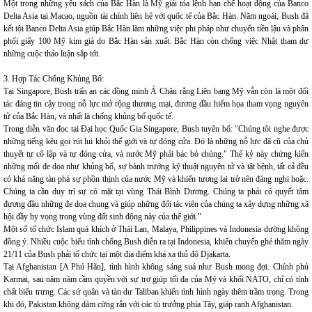
Một trong những yêu sách của Bắc Hàn là Mỹ giải tỏa lệnh hạn chế hoạt động của Banco
Delta Asia tại Macao, nguồn tài chính liên hệ với quốc tế của Bắc Hàn. Năm ngoái, Bush đã
kết tội Banco Delta Asia giúp Bắc Hàn làm những việc phi pháp như chuyển tiền lậu và phân
phối giấy 100 Mỹ kim giả do Bắc Hàn sản xuất. Bắc Hàn còn chống việc Nhật tham dự
những cuộc thảo luận sắp tới.
3. Hợp Tác Chống Khủng Bố:
Tại Singapore, Bush trấn an các đồng minh Á Châu rằng Liên bang Mỹ vẫn còn là một đối
tác đáng tin cậy trong nỗ lực mở rộng thương mại, đương đầu hiểm họa tham vọng nguyên
tử của Bắc Hàn, và nhất là chống khủng bố quốc tế.
Trong diễn văn đọc tại Đại học Quốc Gia Singapore, Bush tuyên bố: "Chúng tôi nghe được
những tiếng kêu gọi rút lui khỏi thế giới và tự đóng cửa. Đó là những nỗ lực đã cũ của chủ
thuyết tự cô lập và tự đóng cửa, và nước Mỹ phải bác bỏ chúng." Thế kỷ này chứng kiến
những mối đe dọa như khủng bố, sự bành trướng kỹ thuật nguyên tử và tật bệnh, tất cả đều
có khả năng tàn phá sự phồn thịnh của nước Mỹ và khiến tương lai trở nên đáng nghi hoặc.
Chúng ta cần duy trì sự có mặt tại vùng Thái Bình Dương. Chúng ta phải có quyết tâm
đương đầu những đe dọa chung và giúp những đối tác viên của chúng ta xây dựng những xã
hội đầy hy vọng trong vùng đất sinh động này của thế giới."
Một số tổ chức Islam quá khích ở Thái Lan, Malaya, Philippines và Indonesia dường không
đồng ý. Nhiều cuộc biểu tình chống Bush diễn ra tại Indonesia, khiến chuyến ghé thăm ngày
21/11 của Bush phải tổ chức tại một địa điểm khá xa thủ đô Djakarta.
Tại Afghanistan [A Phú Hãn], tình hình không sáng suả như Bush mong đợi. Chính phủ
Karmai, sau năm năm cầm quyền với sự trợ giúp tối đa của Mỹ và khối NATO, chỉ có tính
chất biểu trưng. Các sứ quân và tàn dư Taliban khiến tình hình ngày thêm trầm trọng. Trong
khi đó, Pakistan không dám cứng rắn với các tù trưởng phía Tây, giáp ranh Afghanistan.