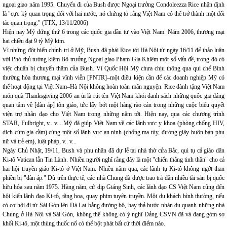
ngoại giao năm 1995. Chuyến đi của Bush được Ngoại trưởng Condoleezza Rice nhận định
là "cực kỳ quan trọng đối với hai nước, nó chứng tỏ rằng Việt Nam có thể trở thành một đối
tác quan trọng." (TTX, 13/11/2006)
Hiện nay Mỹ đứng thứ 6 trong các quốc gia đầu tư vào Việt Nam. Năm 2006, thương mại
hai chiều đạt 9 tỷ Mỹ kim.
Vì những đột biến chính trị ở Mỹ, Bush đã phái Rice tới Hà Nội từ ngày 16/11 để thảo luận
với Phó thủ tướng kiêm Bộ trưởng Ngoại giao Phạm Gia Khiêm một số vấn đề, trong đó có
việc chuẩn bị chuyến thăm của Bush. Vì Quốc Hội Mỹ chưa chịu thông qua qui chế Bình
thường hóa thương mại vĩnh viễn [PNTR]–một điều kiện cần để các doanh nghiệp Mỹ có
thể hoạt động tại Việt Nam–Hà Nội không hoàn toàn mãn nguyện. Rice đành tặng Việt Nam
món quà Thanksgiving 2006 an ủi là rút tên Việt Nam khỏi danh sách những quốc gia đáng
quan tâm về [đàn áp] tôn giáo, tức lấy bớt một hàng rào cản trong những cuộc biểu quyết
viện trợ nhân đạo cho Việt Nam trong những năm tới. Hiện nay, qua các chương trình
STAR, Fulbright, v.. v... Mỹ đã giúp Việt Nam về các lãnh vực y khoa (phòng chống HIV,
dịch cúm gia cầm) cùng một số lãnh vực an ninh (chống ma túy, đường giây buôn bán phụ
nữ và trẻ em), luật pháp, v.. v...
Ngày Chủ Nhật, 19/11, Bush và phu nhân đã dự lễ tại nhà thờ cửa Bắc, qui tụ cả giáo dân
Ki-tô Vatican lẫn Tin Lành. Nhiều người nghĩ rằng đây là một "chiến thắng tinh thần" cho cả
hai hội truyền giáo Ki-tô ở Việt Nam. Nhiều năm qua, các lãnh tụ Ki-tô không ngớt than
phiền bị "đàn áp." Dù trên thực tế, các nhà Chung đã được trao trả dần nhiều tài sản bị quốc
hữu hóa sau năm 1975. Hàng năm, cứ dịp Giáng Sinh, các lãnh đạo CS Việt Nam cũng đến
hội kiến lãnh đạo Ki-tô, tặng hoa, quay phim tuyên truyền. Một du khách bình thường, nếu
có cơ hội đi từ Sài Gòn lên Đà Lạt bằng đường bộ, hay thả bước nhàn du quanh những nhà
Chung ở Hà Nội và Sài Gòn, không thể không có ý nghĩ Đảng CSVN đã và đang gờm sợ
khối Ki-tô, một thùng thuốc nổ có thể bột phát bất cứ thời điểm nào.