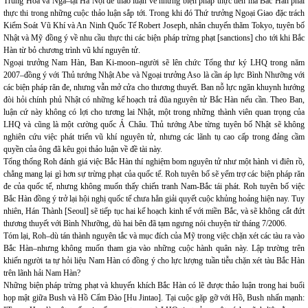
Trung Hoa và Nga–tại Hà Nội để thảo luận về những biện pháp thực tiễn mà Bắc Hàn phải
thực thi trong những cuộc thảo luận sắp tới. Trong khi đó Thứ trưởng Ngoại Giao đặc trách
Kiểm Soát Vũ Khí và An Ninh Quốc Tế Robert Joseph, nhân chuyến thăm Tokyo, tuyên bố
Nhật và Mỹ đồng ý về nhu cầu thực thi các biện pháp trừng phạt [sanctions] cho tới khi Bắc
Hàn từ bỏ chương trình vũ khí nguyên tử.
Ngoại trưởng Nam Hàn, Ban Ki-moon–người sẽ lên chức Tổng thư ký LHQ trong năm
2007–đồng ý với Thủ tướng Nhật Abe và Ngoại trưởng Aso là cần áp lực Bình Nhưỡng với
các biện pháp răn đe, nhưng vẫn mở cửa cho thương thuyết. Ban nỗ lực ngăn khuynh hướng
đòi hỏi chính phủ Nhật có những kế hoạch trả đũa nguyên tử Bắc Hàn nếu cần. Theo Ban,
luận cứ này không có lợi cho tương lai Nhật, một trong những thành viên quan trọng của
LHQ và cũng là một cường quốc Á Châu. Thủ tướng Abe từng tuyên bố Nhật sẽ không
nghiên cứu việc phát triển vũ khí nguyên tử, nhưng các lãnh tụ cao cấp trong đảng cầm
quyền của ông đã kêu gọi thảo luận về đề tài này.
Tổng thống Roh đánh giá việc Bắc Hàn thí nghiệm bom nguyên tử như một hành vi điên rồ,
chẳng mang lại gì hơn sự trừng phạt của quốc tế. Roh tuyên bố sẽ yểm trợ các biện pháp răn
đe của quốc tế, nhưng không muốn thấy chiến tranh Nam-Bắc tái phát. Roh tuyên bố việc
Bắc Hàn đồng ý trở lại hội nghị quốc tế chưa hẳn giải quyết cuộc khủng hoảng hiện nay. Tuy
nhiên, Hán Thành [Seoul] sẽ tiếp tục hai kế hoạch kinh tế với miền Bắc, và sẽ không cắt đứt
thương thuyết với Bình Nhưỡng, dù hai bên đã tạm ngưng nói chuyện từ tháng 7/2006.
Tóm lại, Roh–dù tán thành nguyên tắc và mục đích của Mỹ trong việc chặn xét các tàu ra vào
Bắc Hàn–nhưng không muốn tham gia vào những cuộc hành quân này. Lập trường trên
khiến người ta tự hỏi liệu Nam Hàn có đồng ý cho lực lượng tuần tiễu chặn xét tàu Bắc Hàn
trên lãnh hải Nam Hàn?
Những biện pháp trừng phạt và khuyến khích Bắc Hàn có lẽ được thảo luận trong hai buổi
họp mật giữa Bush và Hồ Cẩm Đào [Hu Jintao]. Tại cuộc gặp gỡ với Hồ, Bush nhấn mạnh: