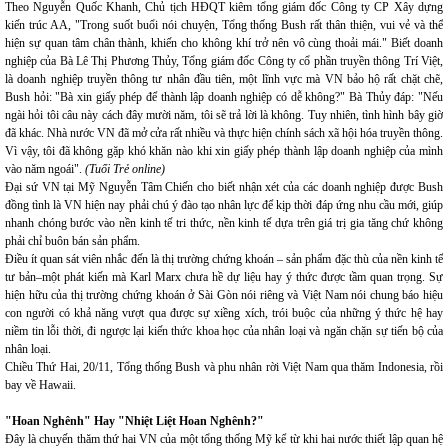
Theo Nguyễn Quốc Khanh, Chủ tịch HĐQT kiêm tổng giám đốc Công ty CP Xây dựng
kiến trúc AA, "Trong suốt buổi nói chuyện, Tổng thống Bush rất thân thiện, vui vẻ và thể
hiện sự quan tâm chân thành, khiến cho không khí trở nên vô cùng thoải mái." Biết doanh
nghiệp của Bà Lê Thị Phương Thủy, Tổng giám đốc Công ty cổ phần truyền thông Trí Việt,
là doanh nghiệp truyền thông tư nhân đầu tiên, một lĩnh vực mà VN bảo hộ rất chặt chẽ,
Bush hỏi: "Bà xin giấy phép để thành lập doanh nghiệp có dễ không?" Bà Thủy đáp: "Nếu
ngài hỏi tôi câu này cách đây mười năm, tôi sẽ trả lời là không. Tuy nhiên, tình hình bây giờ
đã khác. Nhà nước VN đã mở cửa rất nhiều và thực hiện chính sách xã hội hóa truyền thông.
Vì vậy, tôi đã không gặp khó khăn nào khi xin giấy phép thành lập doanh nghiệp của mình
vào năm ngoái".
(Tuổi Trẻ online)
Đại sứ VN tại Mỹ Nguyễn Tâm Chiến cho biết nhận xét của các doanh nghiệp được Bush
đồng tình là VN hiện nay phải chú ý đào tạo nhân lực để kịp thời đáp ứng nhu cầu mới, giúp
nhanh chóng bước vào nền kinh tế tri thức, nền kinh tế dựa trên giá trị gia tăng chứ không
phải chỉ buôn bán sản phẩm.
Điều ít quan sát viên nhắc đến là thị trường chứng khoán – sản phẩm đặc thù của nền kinh tế
tư bản–một phát kiến mà Karl Marx chưa hề dự liệu hay ý thức được tầm quan trọng. Sự
hiện hữu của thị trường chứng khoán ở Sài Gòn nói riêng và Việt Nam nói chung báo hiệu
con người có khả năng vượt qua được sự xiềng xích, trói buộc của những ý thức hệ hay
niềm tin lỗi thời, đi ngược lại kiến thức khoa học của nhân loại và ngăn chặn sự tiến bộ của
nhân loại.
Chiều Thứ Hai, 20/11, Tổng thống Bush và phu nhân rời Việt Nam qua thăm Indonesia, rồi
bay về Hawaii.
"Hoan Nghênh" Hay "Nhiệt Liệt Hoan Nghênh?"
Đây là chuyến thăm thứ hai VN của một tổng thống Mỹ kể từ khi hai nước thiết lập quan hệ