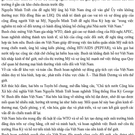
trường ở gần các kho chứa dioxin trước đây.
Nguyễn Minh Triết còn đề nghị Mỹ ủng hộ Việt Nam ứng cử vào ghế Ủy viên không
thường trực Hội đồng Bảo an LHQ. Dù nhất trí đánh giá cao vai trò và sự đóng góp của
cộng đồng người Việt tại Mỹ, Nguyễn Minh Triết đề nghị Hoa Kỳ hợp tác "trong việc
nghiêm trị một số đối tượng có hành động khủng bố chống phá Nhà nước Việt Nam."
Bush chúc mừng Việt Nam gia nhập WTO, đánh giá cao sự thành công của Hội nghị APEC,
hoan nghênh những thành tựu kinh tế, xã hội của công cuộc đổi mới; đề nghị tăng cường
hợp tác hơn nữa. Bush cảm ơn Việt Nam giúp đỡ trong việc tìm kiếm quân nhân Mỹ mất tích
trong chiến tranh, ủng hộ sáng kiến phòng, chống HIV/AIDS (PEPFAR), và kêu gọi hai
nước tiếp tục cộng tác chặt chẽ chống lại hiểm họa này. Bush tái khẳng định hỗ trợ Việt Nam
hội nhập kinh tế thế giới, mở cửa thị trường Mỹ và sự ủng hộ mạnh mẽ việc thông qua Quy
chế quan hệ thương mại bình thường vĩnh viễn đối với Việt Nam.
Về các vấn đề khu vực và toàn cầu. Bush hoan nghênh sự đóng góp tích cực của Việt Nam
nhằm duy trì hòa bình, hợp tác, phát triển ở khu vực châu Á - Thái Bình Dương và trên thế
giới.
Kết thúc hội đàm, hai bên ra Tuyên bố chung, mở đầu bằng câu, "Chủ tịch nước Cộng hòa
Xã hội chủ nghĩa Việt Nam Nguyễn Minh Triết hoan nghênh Tổng thống Hoa Kỳ George
W. Bush đến thăm Việt Nam." Hai bên hài lòng về những tiến bộ đạt được, nhờ đó tạo được
mối quan hệ nhiều mặt, hướng tới tương lai như hiện nay. Mối quan hệ này bao gồm kinh tế-
thương mại, Quốc phòng, y tế, văn hóa, giáo dục và phát triển, và sự cam kết giải quyết các
vấn đề do chiến tranh để lại.
Việt Nam hứa tôn trọng đầy đủ luật lệ của WTO và sẽ nỗ lực tạo dựng một môi trường bình
đẳng dựa trên sự công bằng, cởi mở và minh bạch, và hoan nghênh việc Bush mở cửa thị
trường Hoa Kỳ và hỗ trợ tiến trình hội nhập của Việt Nam vào nền kinh tế thế giới.
Bush hoan nghênh quyết tâm của Việt Nam đẩy mạnh công cuộc đổi mới, xây dựng nhà