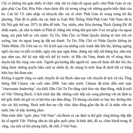
Chỉ có những tôn giáo thiếu tổ chức chặt chẽ và chân rết ngoại quốc–như Phật Giáo và các
giáo phái Cao Đài, Hòa Hảo–chưa được đối xử tương xứng với những quyền hiến định của
họ. Cán bộ CS xâm nhập và khuynh đảo các tổ chức Phật Giáo từ trung ương tới địa
phương. Thái độ bi phẫn của các lãnh tụ Giáo Hội Thống Nhất Phật Giáo Việt Nam–đã bị
Hà Nội giải thể sau 1975–là điều dễ hiểu. Tuy nhiên, như Hòa thượng Thích Quảng Độ đã
nhấn mạnh, các nhà tu hành và Phật tử chẳng nên trông đợi quá mức ở sự trợ giúp của ngoại
bang, mà phải biết tự cứu mình. Tự Do, Dân Chủ và Nhân Quyền không từ trên trời rơi
xuống, hay do ngoại bang áp đặt mà thành. Tự Do, Dân Chủ và Nhân Quyền không do
Thiên Mệnh, Ơn Trên mà có. Nó là kết quả của những cuộc tranh đấu liên lũy, không ngừng
nghỉ của mọi và mỗi cá nhân, ngày này qua ngày khác, tháng này tiếp nối tháng kia, năm này
qua năm sau, thế kỷ này tiếp nối thế kỷ trước, từ Bắc chí Nam, thành thị về nông thôn,
duyên hải lên vùng sơn cước. Người gìa hướng dẫn người trẻ, nam nữ đoàn kết đòi hỏi cho
bằng được những quyền bẩm sinh tự nhiên ấy, dù chúng bị tước đoạt đi dưới bất cứ bảng
hiệu hay thủ đoạn nào.
Không ít người cũng so sánh chuyến đi của Bush năm nay với chuyến đi lịch sử của Tổng
thống Bill Clinton vào cuối năm 2000. Sáu năm trước, Clinton đã trình diễn một màn
"charismatic leadership" của khối Dân Chủ Tự Do bằng cách hòa vào đám đông, nhất là tuổi
trẻ Việt. Nhưng Bush, vì lịch trình dày đặc những cuộc tiếp xúc song phương với các lãnh tụ
thế giới, thiếu thì giờ và cơ hội hòa vào đám đông. Từ khung cửa kính xe hay dọc đường tiến
vào các hội trường, Bush mới đưa tay vẫy chào đám đông gồm đại đa số là nhân viên an
ninh, bảo vệ mặc thường phục.
Màn trình diễn "quốc phục Việt Nam" của Bush và các lãnh tụ thế giới cũng không hấp dẫn
đa số người Việt. Những tấm áo dài gấm quốc phục là hình ảnh, đã xa, chìm khuất trong dĩ
vãng, của một xã hội phong kiến, đã chết, ở Việt Nam.