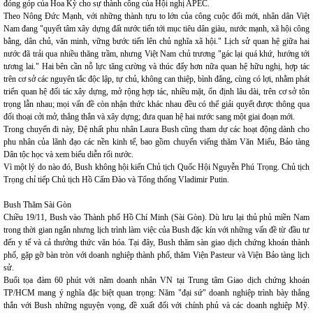
đóng góp của Hoa Kỳ cho sự thành công của Hội nghị APEC.
Theo Nông Đức Mạnh, với những thành tựu to lớn của công cuộc đổi mới, nhân dân Việt
Nam đang "quyết tâm xây dựng đất nước tiến tới mục tiêu dân giàu, nước mạnh, xã hội công
bằng, dân chủ, văn minh, vững bước tiến lên chủ nghĩa xã hội." Lịch sử quan hệ giữa hai
nước đã trải qua nhiều thăng trầm, nhưng Việt Nam chủ trương "gác lại quá khứ, hướng tới
tương lai." Hai bên cần nỗ lực tăng cường và thúc đẩy hơn nữa quan hệ hữu nghị, hợp tác
trên cơ sở các nguyên tắc độc lập, tự chủ, không can thiệp, bình đẳng, cùng có lợi, nhằm phát
triển quan hệ đối tác xây dựng, mở rộng hợp tác, nhiều mặt, ổn định lâu dài, trên cơ sở tôn
trọng lẫn nhau; mọi vấn đề còn nhận thức khác nhau đều có thể giải quyết được thông qua
đối thoại cởi mở, thẳng thắn và xây dựng; đưa quan hệ hai nước sang một giai đoạn mới.
Trong chuyến đi này, Đệ nhất phu nhân Laura Bush cũng tham dự các hoạt động dành cho
phu nhân của lãnh đạo các nền kinh tế, bao gồm chuyến viếng thăm Văn Miếu, Bảo tàng
Dân tộc học và xem biểu diễn rối nước.
Vì một lý do nào đó, Bush không hội kiến Chủ tịch Quốc Hội Nguyễn Phú Trọng. Chủ tịch
Trọng chỉ tiếp Chủ tịch Hồ Cẩm Đào và Tổng thống Vladimir Putin.
Bush Thăm Sài Gòn
Chiều 19/11, Bush vào Thành phố Hồ Chí Minh (Sài Gòn). Dù lưu lại thủ phủ miền Nam
trong thời gian ngắn nhưng lịch trình làm việc của Bush đặc kín với những vấn đề từ đầu tư
đến y tế và cả thưởng thức văn hóa. Tại đây, Bush thăm sàn giao dịch chứng khoán thành
phố, gặp gỡ bàn tròn với doanh nghiệp thành phố, thăm Viện Pasteur và Viện Bảo tàng lịch
sử.
Buổi tọa đàm 60 phút với năm doanh nhân VN tại Trung tâm Giao dịch chứng khoán
TP/HCM mang ý nghĩa đặc biệt quan trọng: Năm "đại sứ" doanh nghiệp trình bày thẳng
thắn với Bush những nguyện vọng, đề xuất đối với chính phủ và các doanh nghiệp Mỹ.