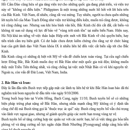
Hồ Cẩm Đào cũng hứa sẽ gia tăng viện trợ cho những quốc gia đang phát triển, và viện trợ
này sẽ "không có điều kiện." Philippines là một trong những nuớc hồ hởi với lời hứa trên
của Bắc Kinh. Việt Nam, dĩ nhiên, cũng rất vui mừng. Tuy nhiên, người ta chưa quên những
lời tuyên bố của Mao Trạch Đông như viện trợ không điều kiện, muốn trả cũng được, không
trả cũng chẳng sao. Nhưng sau khi hòa bình vãn hồi, Bắc Kinh chỉ đòi cắt đất, cắt biển–và
không từ nan sử dụng vũ lực để bảo vệ "vùng trời sinh tồn" tại miền biển Nam. Hiện nay,
Hà Nội khá im tiếng về việc thảo luận Hiệp ước mới với Bắc Kinh về chủ quyền biển, hay
tiến trình cắm trụ biên giới. Có dư luận chưa được kiểm chứng cho rằng sự từ chức hàng
loạt của giới lãnh đạo Việt Nam khóa IX ít nhiều liên hệ đến việc cắt biển sắp tới cho Bắc
Kinh.
Bắc Kinh cũng có những dị biệt với Mỹ về vấn đề chiến lược toàn vùng. Tại cửa ngõ chiến
lược Đông Bắc, Bắc Kinh muốn duy trì Bắc Hàn như một quốc gia trái độn; không muốn
thấy một Triều Tiên thống nhất, và cũng chống lại việc một Nhật Bản có vũ khí nguyên tử.
Ngoài ra, còn vấn đề Đài Loan, Việt Nam, India.
2. Bắc Hàn và Iran:
Đây là lần đầu tiên Bush trực tiếp gặp mặt các lãnh tụ liên hệ từ khi Bắc Hàn loan báo đã thí
nghiệm trái bom nguyên tử đầu tiên vào ngày 9/10/2006.
Trong buổi họp báo tại Vườn Hồng, Bạch Cung, ngày 11/10, Bush tuyên bố sẽ có những
biện pháp trừng phạt nặng nề Bắc Hàn, nhưng nhấn mạnh rằng Mỹ không có ý định tấn
công chế độ mà Bush từng gọi là "thuộc trục ác quỉ" này. Bush cũng tuyên bố vẫn chú trọng
vào lãnh vực ngoại giao, nhưng sẽ giành quyền giúp các nước bạn trong vùng tự vệ.
Bush tuyên bố sẽ tăng cường hợp tác quân sự với các nước bạn, kể cả việc tăng gia hỏa tiễn
phòng vệ và tăng cường nỗ lực ngăn chặn Bình Nhưỡng [Pyongyang] nhập cảng hỏa tiễn
cùng kỹ thuật nguyên tử.