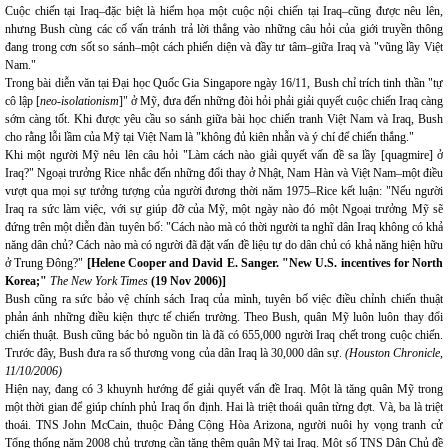
Cuộc chiến tại Iraq–đặc biệt là hiểm họa một cuộc nội chiến tại Iraq–cũng được nêu lên,
nhưng Bush cùng các cố vấn tránh trả lời thẳng vào những câu hỏi của giới truyền thông
đang trong cơn sốt so sánh–một cách phiến diện và đầy tư tâm–giữa Iraq và "vũng lầy Việt
Nam."
Trong bài diễn văn tại Đại học Quốc Gia Singapore ngày 16/11, Bush chỉ trích tinh thần "tự
cô lập [
neo-isolationism
]" ở Mỹ, đưa đến những đòi hỏi phải giải quyết cuộc chiến Iraq càng
sớm càng tốt. Khi được yêu cầu so sánh giữa bài học chiến tranh Việt Nam và Iraq, Bush
cho rằng lỗi lầm của Mỹ tại Việt Nam là "không đủ kiên nhẫn và ý chí để chiến thắng."
Khi một người Mỹ nêu lên câu hỏi "Làm cách nào giải quyết vấn đề sa lầy [quagmire] ở
Iraq?" Ngoại trưởng Rice nhắc đến những đổi thay ở Nhật, Nam Hàn và Việt Nam–một điều
vượt qua mọi sự tưởng tượng của người đương thời năm 1975–Rice kết luận: "Nếu người
Iraq ra sức làm việc, với sự giúp đỡ của Mỹ, một ngày nào đó một Ngoại trưởng Mỹ sẽ
đứng trên một diễn đàn tuyên bố: "Cách nào mà có thời người ta nghĩ dân Iraq không có khả
năng dân chủ? Cách nào mà có người đã đặt vấn đề liệu tự do dân chủ có khả năng hiện hữu
ở Trung Đông?"
[Helene Cooper and David E. Sanger. "New U.S. incentives for North
Korea;"
The New York Times
(19 Nov 2006)]
Bush cũng ra sức bảo vệ chính sách Iraq của mình, tuyên bố việc điều chỉnh chiến thuật
phản ánh những điều kiện thực tế chiến trường. Theo Bush, quân Mỹ luôn luôn thay đổi
chiến thuật. Bush cũng bác bỏ nguồn tin là đã có 655,000 người Iraq chết trong cuộc chiến.
Trước đây, Bush đưa ra số thương vong của dân Iraq là 30,000 dân sự.
(Houston Chronicle,
11/10/2006)
Hiện nay, đang có 3 khuynh hướng để giải quyết vấn đề Iraq. Một là tăng quân Mỹ trong
một thời gian để giúp chính phủ Iraq ổn định. Hai là triệt thoái quân từng đợt. Và, ba là triệt
thoái. TNS John McCain, thuộc Đảng Cộng Hòa Arizona, người nuôi hy vọng tranh cử
Tổng thống năm 2008 chủ trương cần tăng thêm quân Mỹ tại Iraq. Một số TNS Dân Chủ đề