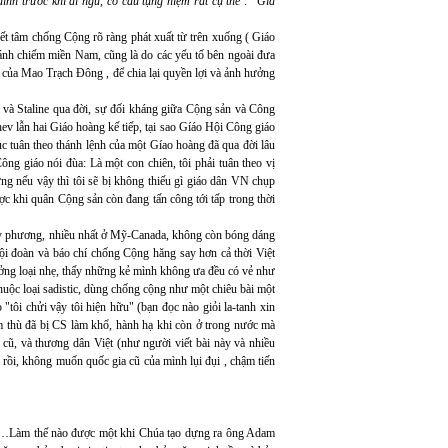
h trước khi đi ngủ, có câu tụng niệm rất cụ thể : "Gia
t tâm chống Cộng rõ ràng phát xuất từ trên xuống ( Giáo
ánh chiếm miền Nam, cũng là do các yếu tố bên ngoài đưa
 của Mao Trạch Đông , để chia lại quyền lợi và ảnh hưởng
I và Staline qua đời, sự đối kháng giữa Cộng sản và Công
hev lẫn hai Giáo hoàng kế tiếp, tại sao Gíáo Hội Công giáo
ục tuân theo thánh lệnh của một Gíao hoàng đã qua đời lâu
g giáo nói đùa: Là một con chiên, tôi phải tuân theo vị
g nếu vậy thì tôi sẽ bị không thiếu gì giáo dân VN chụp
c khi quân Cộng sản còn đang tấn công tới tấp trong thời
 Tây phương, nhiều nhất ở Mỹ-Canada, không còn bóng dáng
hội đoàn và báo chí chống Cộng hăng say hơn cả thời Việt
ưởng loại nhẹ, thấy những kẻ mình không ưa đều có vẻ như
huộc loại sadistic, dùng chống cộng như một chiêu bài một
tôi chửi vậy tôi hiện hữu" (bạn đọc nào giỏi la-tanh xin
m thù đã bị CS làm khổ, hành hạ khi còn ở trong nước mà
 cũ, và thương dân Việt (như người viết bài này và nhiều
rồi, không muốn quốc gia cũ của mình lụi đụi , chậm tiến
 dục…Làm thế nào được một khi Chúa tạo dựng ra ông Adam