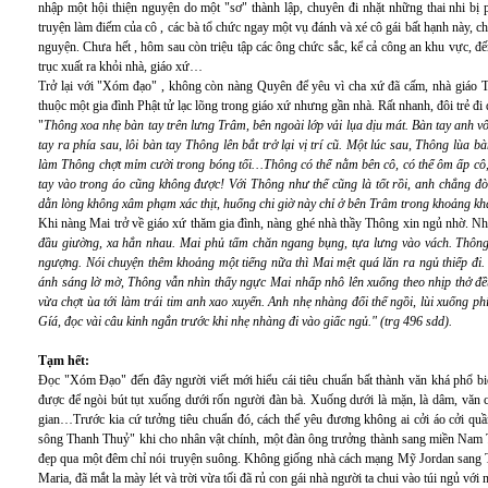
nhập một hội thiện nguyện do một "sơ" thành lập, chuyên đi nhặt những thai nhi bị p
truyện làm điếm của cô , các bà tổ chức ngay một vụ đánh và xé cô gái bất hạnh này, ch
nguyện. Chưa hết , hôm sau còn triệu tập các ông chức sắc, kể cả công an khu vực, đến 
trục xuất ra khỏi nhà, giáo xứ…
Trở lại với "Xóm đạo" , không còn nàng Quyên để yêu vì cha xứ đã cấm, nhà giáo 
thuộc một gia đình Phật tử lạc lõng trong giáo xứ nhưng gần nhà. Rất nhanh, đôi trẻ đi
"
Thông xoa nhẹ bàn tay trên lưng Trâm, bên ngoài lớp vải lụa dịu mát. Bàn tay anh 
tay ra phía sau, lôi bàn tay Thông lên bắt trở lại vị trí cũ. Một lúc sau, Thông lùa 
làm Thông chợt mỉm cười trong bóng tối…Thông có thể nằm bên cô, có thể ôm ấp cô, 
tay vào trong áo cũng không được! Với Thông như thế cũng là tốt rồi, anh chẳng đ
dằn lòng không xâm phạm xác thịt, huống chi giờ này chỉ ở bên Trâm trong khoảng kh
Khi nàng Mai trở về giáo xứ thăm gia đình, nàng ghé nhà thầy Thông xin ngủ nhờ. Nh
đầu giường, xa hẳn nhau. Mai phủ tấm chăn ngang bụng, tựa lưng vào vách. Thông 
ngượng. Nói chuyện thêm khoảng một tiếng nữa thì Mai mệt quá lăn ra ngủ thiếp đi
ánh sáng lờ mờ, Thông vẫn nhìn thấy ngực Mai nhấp nhô lên xuống theo nhịp thở đề
vừa chợt ùa tới làm trái tim anh xao xuyến. Anh nhẹ nhàng đổi thế ngồi, lùi xuống
Gíá, đọc vài câu kinh ngắn trước khi nhẹ nhàng đi vào giấc ngủ." (trg 496 sdd).
Tạm hết:
Đọc "Xóm Đạo" đến đây người viết mới hiểu cái tiêu chuẩn bất thành văn khá phổ biế
được để ngòi bút tụt xuống dưới rốn người đàn bà. Xuống dưới là mặn, là dâm, văn c
gian…Trước kia cứ tưởng tiêu chuẩn đó, cách thế yêu đương không ai cởi áo cởi quầ
sông Thanh Thuỷ" khi cho nhân vật chính, một đàn ông trưởng thành sang miền Nam 
đẹp qua một đêm chỉ nói truyện suông. Không giống nhà cách mạng Mỹ Jordan sang Tâ
Maria, đã mắt la mày lét và trời vừa tối đã rủ con gái nhà người ta chui vào túi ngủ v