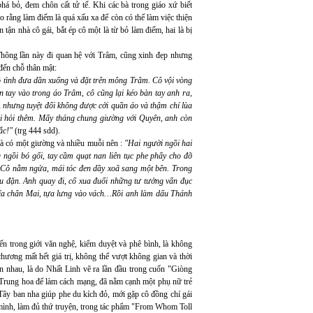
há bỏ, đem chôn cất tử tế. Khi các bà trong giáo xứ biết
o rằng làm điếm là quá xấu xa để còn có thể làm việc thiện
tận nhà cô gái, bắt ép cô một là từ bỏ làm điếm, hai là bị
Thông lần này đi quan hệ với Trâm, cũng xinh đẹp nhưng
 đến chỗ thân mật:
vô tình đưa dần xuống và đặt trên mông Trâm. Cô vội vòng
bàn tay vào trong áo Trâm, cô cũng lại kéo bàn tay anh ra,
nhưng tuyệt đối không được cởi quần áo và thậm chí lùa
òi hỏi thêm. Mấy tháng chung giường với Quyên, anh còn
ắc!"
(trg 444 sdd).
à có một giường và nhiều muỗi nên :
"Hai người ngồi hai
ngồi bó gối, tay cầm quạt nan liên tục phe phẩy cho đỡ
. Cô nằm ngửa, mái tóc đen dầy xoã sang một bên. Trong
u đặn. Anh quay đi, cố xua đuổi những tư tưởng vẩn đục
 phía chân Mai, tựa lưng vào vách…Rồi anh làm dấu Thánh
n trong giới văn nghệ, kiểm duyệt và phê bình, là không
hương mất hết giá trị, không thể vượt không gian và thời
n nhau, là do Nhất Linh vẽ ra lần đầu trong cuốn "Giòng
Trung hoa để làm cách mạng, đã nằm cạnh một phụ nữ trẻ
y ban nha giúp phe du kích đỏ, mới gặp cô đồng chí gái
ới mình, làm đủ thứ truyện, trong tác phẩm "From Whom Toll