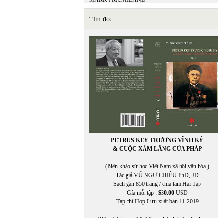
MARK FRANKLAND
Matsuo Bashō
Mi Ly
Tìm đọc
MICHEL LEGRAND - ALAN & MARILYN
BERGMAN
Miên Đáng
miên di
MIÊNG
Mikhail Epstein
Minh Đạo Nguyễn Thạch Hãn
MINH HÀ
Minh Hạo
MINH LÂM
MINH THÙY
MINH TRIẾT VIỆT
MINH TRIẾT VIỆT AN VI
PETRUS KEY TRƯƠNG VĨNH KÝ
Miura Chora
& CUỘC XÂM LĂNG CỦA PHÁP
Mukôda Kuniko
Murakami Ryu
(Biên khảo sử học Việt Nam xã hội văn hóa.)
MỸ CA
Tác giả VŨ NGỰ CHIÊU PhD, JD
Mỹ Dũng
Sách gần 850 trang / chia làm Hai Tập
Gía mỗi tập :
$30.00
USD
Tạp chí Hợp-Lưu xuất bản 11-2019