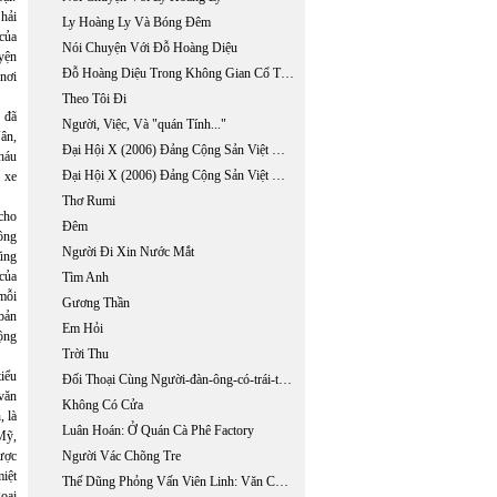
 hải
Ly Hoàng Ly Và Bóng Đêm
 của
Nói Chuyện Với Đỗ Hoàng Diệu
uyện
Đỗ Hoàng Diệu Trong Không Gian Cổ Tích Huyền Ảo
nơi
Theo Tôi Đi
,
đã
Người, Việc, Và "quán Tính..."
ân,
Đại Hội X (2006) Đảng Cộng Sản Việt Nam:một Đại Hội Tiền Chế (phần 1)
háu
Đại Hội X (2006) Đảng Cộng Sản Việt Nam:một Đại Hội Tiền Chế (phần 2)
 xe
Thơ Rumi
cho
Đêm
hông
Người Đi Xin Nước Mắt
ũng
của
Tìm Anh
mỗi
Gương Thần
bản
Em Hỏi
ộng
Trời Thu
iểu
Đối Thoại Cùng Người-đàn-ông-có-trái-tim-bên-phải
 văn
Không Có Cửa
 là
Luân Hoán: Ở Quán Cà Phê Factory
Mỹ,
được
Người Vác Chõng Tre
miệt
Thế Dũng Phỏng Vấn Viên Linh: Văn Chương Tôi Không Phục Vụ Niềm Vui
oại