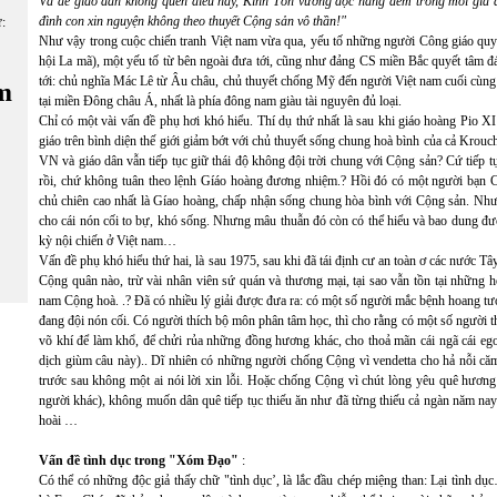
Và để giáo dân không quên điều này, Kinh Tôn vương đọc hàng đêm trong mỗi gia đìn
đình con xin nguyện không theo thuyết Cộng sản vô thần!"
ữ:
Như vậy trong cuộc chiến tranh Việt nam vừa qua, yếu tố những người Công giáo quyế
hội La mã), một yếu tố từ bên ngoài đưa tới, cũng như đảng CS miền Bắc quyết tâm đ
tới: chủ nghĩa Mác Lê từ Âu châu, chủ thuyết chống Mỹ đến người Việt nam cuối cùng
m
tại miền Đông châu Á, nhất là phía đông nam giàu tài nguyên đủ loại.
Chỉ có một vài vấn đề phụ hơi khó hiểu. Thí dụ thứ nhất là sau khi giáo hoàng Pio X
giáo trên bình diện thế giới giảm bớt với chủ thuyết sống chung hoà bình của cả Krouc
VN và giáo dân vẫn tiếp tục giữ thái độ không đội trời chung với Cộng sản? Cứ tiếp t
rồi, chứ không tuân theo lệnh Gíáo hoàng đương nhiệm.? Hồi đó có một người bạn Côn
chủ chiên cao nhất là Gíao hoàng, chấp nhận sống chung hòa bình với Cộng sản. Nhưn
cho cái nón cối to bự, khó sống. Nhưng mâu thuẫn đó còn có thể hiểu và bao dung đượ
kỳ nội chiến ở Việt nam…
Vấn đề phụ khó hiểu thứ hai, là sau 1975, sau khi đã tái định cư an toàn ơ các nước
Cộng quân nào, trừ vài nhân viên sứ quán và thương mại, tại sao vẫn tồn tại những 
nam Cộng hoà. .? Đã có nhiều lý giải được đưa ra: có một số người mắc bệnh hoang t
đang đội nón cối. Có người thích bộ môn phân tâm học, thì cho rằng có một số người t
võ khí để làm khổ, để chửi rủa những đồng hương khác, cho thoả mãn cái ngã cái ego "
dịch giùm câu này).. Dĩ nhiên có những người chống Cộng vì vendetta cho hả nỗi că
trước sau không một ai nói lời xin lỗi. Hoặc chống Cộng vì chút lòng yêu quê hương
người khác), không muốn dân quê tiếp tục thiếu ăn như đã từng thiếu cả ngàn năm nay 
hoài …
Vấn đề tình dục trong "Xóm Đạo"
:
Có thể có những độc giả thấy chữ "tình dục’, là lắc đầu chép miệng than: Lại tình