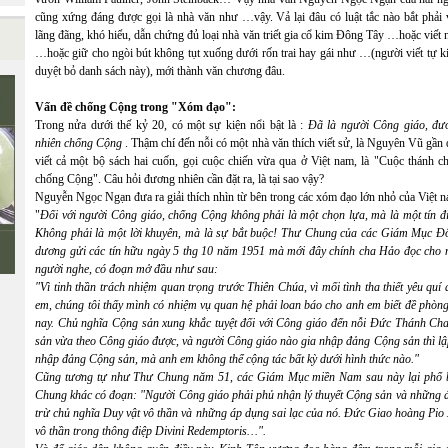
cũng xứng đáng được gọi là nhà văn như …vậy. Vả lại đâu có luật tắc nào bắt phải v
lãng đãng, khó hiểu, dẫn chứng đủ loại nhà văn triết gia cổ kim Đông Tây …hoặc viết
…hoặc giữ cho ngòi bút không tụt xuống dưới rốn trai hay gái như …(người viết tự k
duyệt bỏ danh sách này), mới thành văn chương đâu.
Vấn đề chống Cộng trong "Xóm đạo":
Trong nửa dưới thế kỷ 20, có một sự kiện nổi bật là :
Đã là người Công giáo, đư
nhiên chống Cộng
. Thậm chí đến nỗi có một nhà văn thích viết sử, là Nguyên Vũ gần
viết cả một bộ sách hai cuốn, gọi cuộc chiến vừa qua ở Việt nam, là "Cuộc thánh ch
chống Cộng". Câu hỏi đương nhiên cần đặt ra, là tại sao vậy?
Nguyễn Ngọc Ngạn đưa ra giải thích nhìn từ bên trong các xóm đạo lớn nhỏ của Việt 
"
Đối với người Công giáo, chống Cộng không phải là một chọn lựa, mà là một tín đi
Không phải là một lời khuyên, mà là sự bắt buộc! Thư Chung của các Giám Mục Đ
dương gửi các tín hữu ngày 5 thg 10 năm 1951 mà mới đây chính cha Hảo đọc cho 
người nghe, có đoạn mở đầu như sau:
"Vì tinh thần trách nhiệm quan trọng trước Thiên Chúa, vì mối tình tha thiết yêu quí
em, chúng tôi thấy mình có nhiệm vụ quan hệ phải loan báo cho anh em biết đề phòng
nay. Chủ nghĩa Cộng sản xung khắc tuyệt đối với Công giáo đến nỗi Đức Thánh Cha
sản vừa theo Công giáo được, và người Công giáo nào gia nhập đảng Cộng sản thì lậ
nhập đảng Cộng sản, mà anh em không thể cộng tác bất kỳ dưới hình thức nào."
Cũng tương tự như Thư Chung năm 51, các Giám Mục miền Nam sau này lại phổ b
Chung khác có đoạn: "Người Công giáo phải phủ nhận lý thuyết Cộng sản và những áp
trừ chủ nghĩa Duy vật vô thần và những áp dụng sai lạc của nó. Đức Giao hoàng Pio 
vô thần trong thông điệp Divini Redemptoris…".