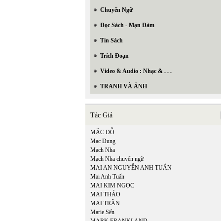
Chuyển Ngữ
Đọc Sách - Mạn Đàm
Tin Sách
Trích Đoạn
Video & Audio : Nhạc & . . .
TRANH VÀ ẢNH
Tác Giả
MẶC ĐỖ
Mạc Dung
Mạch Nha
Mạch Nha chuyển ngữ
MAI AN NGUYỄN ANH TUẤN
Mai Anh Tuấn
MAI KIM NGỌC
MAI THẢO
MAI TRẦN
Marie Sến