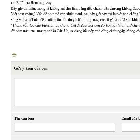
the Bell" của Hemmingway…
Bây giờ thì hiểu, mong là không sai cho lắm, rằng tiêu chuẩn văn chương không được
Việt nam chăng? Vấn đề như thế còn nhiều tranh cãi, bây giờ hãy trở lại với anh chàng
vâng ý cha mãi nên đến cuối cuốn tiểu thuyết 612 trang này, các cô gái anh đã yêu khôn
"
Thông vẫn lảo đảo bước đi, dù chẳng biết đi đâu. Sài gòn đô hội này hình như chẳ
đã năm năm cưu mang anh là Tân Hạ, tự dưng lúc này anh cũng chán ngấy, không còn
Gửi ý kiến của bạn
Tên của bạn
Email của 