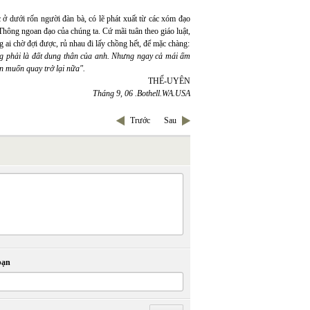
 ở dưới rốn người đàn bà, có lẽ phát xuất từ các xóm đạo
 Thông ngoan đạo của chúng ta. Cứ mãi tuân theo giáo luật,
g ai chờ đợi được, rủ nhau đi lấy chồng hết, để mặc chàng:
ng phải là đất dung thân của anh. Nhưng ngay cả mái ấm
 muốn quay trở lại nữa".
THẾ-UYÊN
Tháng 9, 06 .Bothell.WA.USA
Trước
Sau
bạn