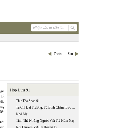
Trước
Sau
Hợp Lưu 91
gia
tốt
Thư Tòa Soạn 91
tập
ững
Tạ Chí Đại Trường: Tù Binh Chàm, Lực Lượng Sản Xuất Riêng Biệt Của Lí
đến
Nhớ Mẹ
Tình Thế Những Người Viết Trẻ Hôm Nay
nói
ại:
Nói Chuyện Với Ly Hoàng Ly