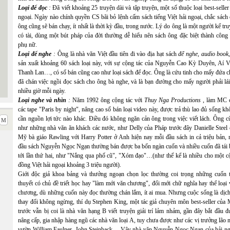
Loại để đọc
:
Đã viết khoảng 25 truyện dài và tập truyện, một số thuộc loại best-seller
ngoại. Ngày nào chính quyền CS bãi bỏ lệnh cấm sách tiếng Việt hải ngoại, chắc sách
ông cũng sẽ bán chạy, ít nhất là thời kỳ đầu, trong nước. Lý do ông là một người kể tr
có tài, dùng một bút pháp của đời thường dễ hiểu nên sách ông đặc biệt thành công 
phụ nữ.
Loại để nghe
:
Ông là nhà văn Việt đầu tiên đi vào địa hạt sách
để nghe, audio book
sản xuất khoảng 60 sách loại này, với sự cộng tác của Nguyễn Cao Kỳ Duyên, Aí V
Thanh Lan…, có số bán cũng cao như loại sách để đọc. Ông là cứu tinh cho mấy đứa c
đã chán việc ngồi đọc sách cho ông bà nghe, và là bạn đường cho mấy người phải lái
nhiều giờ mỗi ngày.
Loại nghe và nhìn
:
Năm 1992 ông cộng tác với
Thuy Nga Productions
, làm MC 
các tape "Paris by night", nâng cao số bán loại video này, được trả thù lao đủ sống k
cần nguồn lợi tức nào khác. Điều đó không ngăn cản ông trong việc viết lách. Ông c
như những nhà văn ăn khách các nước, như Delly của Pháp trước đây Danielle Steel 
Mỹ bà giáo Rawling với Harry Potter ở Anh hiện nay mỗi đầu sách in cả triệu bản, 
đầu sách Nguyễn Ngọc Ngạn thường bán được ba bốn ngàn cuốn và nhiều cuốn đã tái 
tới lần thứ hai, như "Nắng qua phố cũ", "Xóm đạo"…(như thế kể là nhiều cho một c
đồng Việt hải ngoại khoảng 3 triệu người).
Giới độc giả khoa bảng và thưởng ngoạn chọn lọc thường coi trọng những cuốn t
thuyết có chủ đề triết học hay "làm mới văn chương", đổi mới chữ nghĩa hay thể loại
chương, dù những cuốn này đọc thường chán lắm, ít ai mua. Nhưng cuộc sống là dịch,
thay đổi không ngừng, thí dụ Stephen King, một tác giả chuyên môn best-seller của 
trước vẫn bị coi là nhà văn hạng B viết truyện giải trí lảm nhảm, gần đây bắt đầu 
nâng cấp, gia nhập hàng ngũ các nhà văn loại A, tuy chưa được như các vị trưởng lão 
vườn William Faulner, John Steinback… Vậy nhà văn Nguyễn Ngọc Ngạn của hải ng