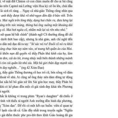
, về mặt đời Clinton có con chim muốn để cho ai bú cũng
nào trên Capitol mà Lưỡng viện Hoa kỳ cứ ồn lên, chúi đầu
 là
sick
rõ ràng. .. Ngay cả nhà giáo Thông cũng nhìn qua
 anh thấy được khá rõ nhờ ngọn đèn đặt ở bàn viết. Trên
. Mai ngồi trên lòng thầy, dạng hai chân ra, đưa lưng lại
máng trên nóc mùng, thòng hai ống xuống một khoảng dài
g cô. Mai hơi ngửa cổ, nhắm mắt lại và rên nho nhỏ."
 nữ quan hệ bất chính" (thành ngữ CS thường dùng để chỉ
ưới thời bao cấp), nhưng là nhà giáo, anh chỉ nghĩ đến
o dân mộ đạo đã ra tay: "
Xé xác nó ra! Đuổi cổ nó ra khỏi
àng chục bàn tay xúm vào, xé toang hết quần áo của Mai.
gái khốn nạn đã quyến rũ thầy Phán khả kính của họ, làm
ần đen, cái áo lót, trong nháy mắt biến thành những mảnh
ỉ còn cái quần lót nhỏ xíu. Một bà giơ chân đạp mạnh vào
 lên đay nghiến…"
(trg 42 Xóm Đạo)
, thầy giáo Thông thương cô học trò cũ, bèn xông vô đám
thoát về nhà. Ai cũng nể ông thày nên đám đông tự động
ai xấu hổ bỏ giáo xứ lên Sài gòn học may, thầy Phán bỏ
 khi có kẻ phao đồn một cô gái xinh đẹp khác tên Phương
i người.
ắc là không vì trong phim "Ryan’s daughter" đã chiếu ở
 tình với thiếu tá người Anh trưởng đồn binh dịa phương,
g "Xóm đạo". Để rồi có một kết cục buồn: viên sĩ quan tự
ẻ lạnh của tất cả. Gần đây nhất trong truyện ngắn "Nghĩa
 gái điếm thuộc phe pro-life theo lệnh Giáo hoàng đã gia