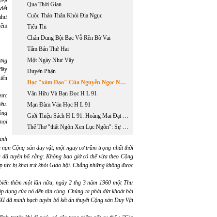
Qua Thời Gian
iết
Cuộc Tháo Thân Khỏi Địa Ngục
 như
iểm
Tiểu Thi
Chân Dung Bội Bạc Vỗ Rền Bờ Vai
Tấm Bản Thứ Hai
Một Ngày Như Vậy
ơng
 đây
Duyên Phận
iến
Đọc "xóm Đạo" Của Nguyễn Ngọc Ngạn
Văn Hữu Và Bạn Đọc H L 91
nam:
ều.
Mạn Đàm Văn Học H L 91
ông
Giới Thiệu Sách H L 91: Hoàng Mai Đạt Phụ Trách
mọi
Thể Thơ "thất Ngôn Xen Lục Ngôn": Sự Sáng Tạo Thể Loại Đầu Tiên Trong Lịch Sử Văn Học Việt Nam
 anh
 nạn Cộng sản duy vật, một nguy cơ trầm trọng nhất thời
 đã tuyên bố rằng: Không bao giờ có thể vừa theo Cộng
p tức bị khai trừ khỏi Giáo hội. Chẳng những không được
iến thêm một lần nữa, ngày 2 thg 3 năm 1960 một Thư
 dụng của nó đến tận cùng. Chúng ta phải dứt khoát bài
XI đã minh bạch tuyên bố kết án thuyết Cộng sản Duy Vật