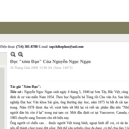
Điện thoại:
(714) 381-8780
E-mail:
tapchihopluu@aol.com
Đọc "xóm Đạo" Của Nguyễn Ngọc Ngạn
26 Tháng Chín 2008
12:00 SA
(Xem: 14972)
Tác giả "Xóm Đạo":
Tiểu sử :
Nguyễn Ngọc Ngạn sinh ngày 4 tháng 5, 1946 tại Sơn Tây, Bắc Việt, cùng 
đình di cư vào miền Nam 1954. Theo học Nguyễn bá Tòng rồi Chu văn An. Sau khi 
nghiệp Đại học Văn khoa Sài gòn, ông thường dạy học, năm 1975 bị bắt đi cải tạo 
trung. Năm 1978 được tha về, vượt biên tới Mã lai và viết tác phẩm đầu tiên "Nh
người đàn bà còn ở lại" trong trại tạm cư. Mới đầu định cư tại Vancouver, Canada, 
1985 chuyển sang Toronto cho tới hiện nay.
Ông người có chiều cao… thuộc người Việt trung bình, ngoại hình dễ coi, có tài ăn 
nên dễ thành công trong đời sống. Bởi thế văn nghiệp cũng đa dạng, có thể chia làm 3 lo