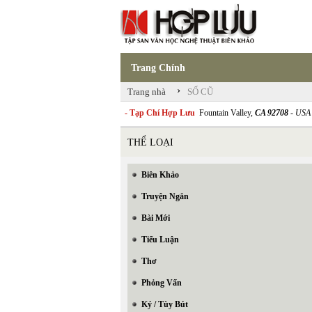
Trang Chính
›
Trang nhà
SỐ CŨ
- Tạp Chí Hợp Lưu
Fountain Valley,
CA 92708
- USA
THỂ LOẠI
Biên Khảo
Truyện Ngắn
Bài Mới
Tiểu Luận
Thơ
Phỏng Vấn
Ký / Tùy Bút