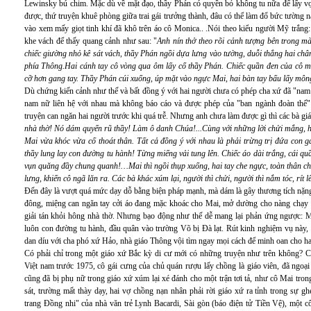
Lewinsky bú chim. Mặc dù về mặt đạo, thầy Phán có quyền bỏ không tu nữa để lấy vợ
được, thứ truyện khuê phòng giữa trai gái trưởng thành, đâu có thể làm đổ bức tường 
vào xem mấy giọt tinh khí đã khô trên áo cô Monica.. .Nói theo kiểu người Mỹ trắng:
khe vách để thấy quang cảnh như sau: "
Anh nín thở theo rõi cảnh tượng bên trong mà
chiếc giường nhỏ kê sát vách, thầy Phán ngồi dựa lưng vào tường, duỗi thẳng hai chân
phía Thông.Hai cánh tay cô vòng qua ôm lấy cổ thầy Phán. Chiếc quần đen của cô 
cỡ hơn gang tay. Thầy Phán cúi xuống, úp mặt vào ngực Mai, hai bàn tay bấu lấy môn
Dù chứng kiến cảnh như thế và bất đồng ý với hai người chưa có phép cha xứ đã "nam
nam nữ liên hệ với nhau mà không báo cáo và được phép của "ban ngành đoàn thể" d
truyện can ngăn hai người trước khi quá trễ. Nhưng anh chưa làm được gì thì các bà giá
nhà thờ! Nó dám quyến rũ thầy! Làm ô danh Chúa!...Cùng với những lời chửi mắng, h
Mai vừa khóc vừa cố thoát thân. Tất cả đồng ý với nhau là phải trừng trị đứa con 
thầy lung lay con đường tu hành! Từng miếng vải tung lên. Chiếc áo dài trắng, cái qu
vụn quăng đầy chung quanh!…Mai thì ngồi thụp xuống, hai tay che ngực, toàn thân ch
lưng, khiến cô ngã lăn ra. Các bà khác xúm lại, người thì chửi, người thì nắm tóc, rít
Đến đây là vượt quá mức dạy dỗ bằng biện pháp mạnh, mà dám là gây thương tích nặng
đông, miệng can ngăn tay cởi áo đang mặc khoác cho Mai, mở dường cho nàng chạy 
giải tán khỏi hông nhà thờ. Nhưng bạo động như thế dễ mang lại phản ứng ngược: M
luôn con đường tu hành, đầu quân vào trường Võ bị Đà lạt. Rút kinh nghiệm vụ này,
dan díu với cha phó xứ Hảo, nhà giáo Thông vội tìm ngay mọi cách để minh oan cho ha
Có phải chỉ trong một giáo xứ Bắc kỳ di cư mới có những truyện như trên không? Ch
Việt nam trước 1975, cô gái cưng của chủ quán rượu lấy chồng là giáo viên, đã ngoại
cũng đã bị phụ nữ trong giáo xứ xúm lại xé đánh cho một trận tơi tả, như cô Mai tron
sát, trường mất thày dạy, hai vợ chồng nạn nhân phải rời giáo xứ ra tỉnh trong sự gh
trang Đồng nhi" của nhà văn trẻ Lynh Bacardi, Sài gòn (báo điện tử Tiền Vệ), một cô