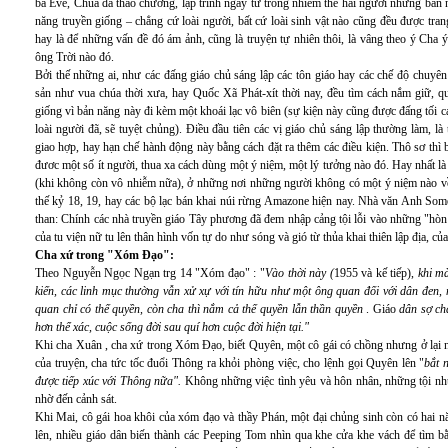
bà Eve, Chúa đã thảo chương, lập trình ngay từ trong nhiễm thể hai người những bản n
năng truyền giống – chẳng cứ loài người, bất cứ loài sinh vật nào cũng đều được trang
hay là để những vấn đề đó ám ảnh, cũng là truyện tự nhiên thôi, là vâng theo ý Cha
ông Trời nào đó.
Bởi thế những ai, như các đấng giáo chủ sáng lập các tôn giáo hay các chế độ chuy
sản như vua chúa thời xưa, hay Quốc Xã Phát-xít thời nay, đều tìm cách nắm giữ, qu
giống vì bản năng này đi kèm một khoái lạc vô biên (sự kiện này cũng được đấng tối 
loài người đã, sẽ tuyệt chủng). Điều đầu tiên các vị giáo chủ sáng lập thường làm, l
giao hợp, hay hạn chế hành động này bằng cách đặt ra thêm các điều kiện. Thô sơ thì 
đươc một số ít người, thua xa cách dùng một ý niệm, một lý tưởng nào đó. Hay nhất là 
(khi không còn vô nhiễm nữa), ở những nơi những người không có một ý niệm nào về 
thế kỷ 18, 19, hay các bộ lạc bán khai núi rừng Amazone hiện nay. Nhà văn Anh Som
than: Chính các nhà truyền giáo Tây phương đã đem nhập cảng tội lỗi vào những "hòn đ
của tu viện nữ tu lên thân hình vốn tự do như sóng và gió từ thủa khai thiên lập địa, c
Cha xứ trong "Xóm Đạo":
Theo Nguyễn Ngọc Ngạn trg 14 "Xóm đạo" : "
Vào thời này (
1955 và kế tiếp),
khi mà
kiến, các linh mục thường vẫn xử xự với tín hữu như một ông quan đối với dân đen, 
quan chỉ có thế quyền, còn cha thì nắm cả thế quyền lẫn thần quyền
. Giáo
dân sợ cha
hơn thể xác, cuộc sống đời sau quí hơn cuộc đời hiện tại."
Khi cha Xuân , cha xứ trong Xóm Đạo, biết Quyên, một cô gái có chồng nhưng ở lại n
của truyện, cha tức tốc đuổi Thông ra khỏi phòng việc, cho lệnh gọi Quyên lên "
bắt 
được tiếp xúc với Thông nữa".
Không những việc tình yêu và hôn nhân, những tội nh
nhờ đến cảnh sát.
Khi Mai, cô gái hoa khôi của xóm đạo và thầy Phán, một đại chủng sinh còn có hai n
lên, nhiều giáo dân biến thành các Peeping Tom nhìn qua khe cửa khe vách để tìm bằ