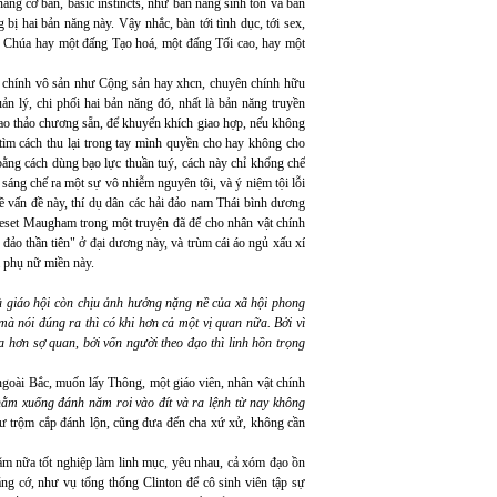
ăng cơ bản, basic instincts, như bản năng sinh tồn và bản
 bị hai bản năng này. Vậy nhắc, bàn tới tình dục, tới sex,
 ý Chúa hay một đấng Tạo hoá, một đấng Tối cao, hay một
ên chính vô sản như Cộng sản hay xhcn, chuyên chính hữu
ản lý, chi phối hai bản năng đó, nhất là bản năng truyền
cao thảo chương sẵn, để khuyến khích giao hợp, nếu không
à tìm cách thu lại trong tay mình quyền cho hay không cho
bằng cách dùng bạo lực thuần tuý, cách này chỉ khống chế
sáng chế ra một sự vô nhiễm nguyên tội, và ý niệm tội lỗi
vấn đề này, thí dụ dân các hải đảo nam Thái bình dương
eset Maugham trong một truyện đã để cho nhân vật chính
ảo thần tiên" ở đại dương này, và trùm cái áo ngủ xấu xí
ủa phụ nữ miền này.
 giáo hội còn chịu ảnh hưởng nặng nề của xã hội phong
mà nói đúng ra thì có khi hơn cả một vị quan nữa. Bởi vì
 hơn sợ quan, bởi vốn người theo đạo thì linh hồn trọng
goài Bắc, muốn lấy Thông, một giáo viên, nhân vật chính
nằm xuống đánh năm roi vào đít và ra lệnh từ nay không
ư trộm cắp đánh lộn, cũng đưa đến cha xứ xử, không cần
ăm nữa tốt nghiệp làm linh mục, yêu nhau, cả xóm đạo ồn
ng cớ, như vụ tổng thống Clinton để cô sinh viên tập sự