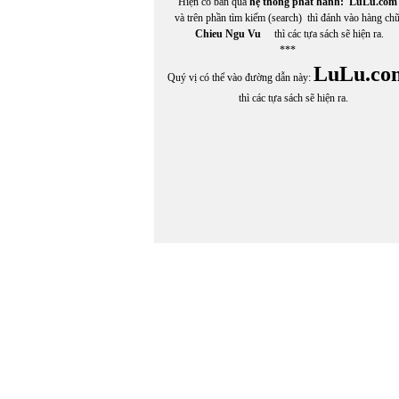
Hiện có bán qua
hệ thống phát hành:
LuLu.com
và trên phần tìm kiếm (search) thì đánh vào hàng ch
Chieu Ngu Vu
thì các tựa sách sẽ hiện ra.
***
LuLu.co
Quý vị có thể vào đường dẫn này:
thì các tựa sách sẽ hiện ra.