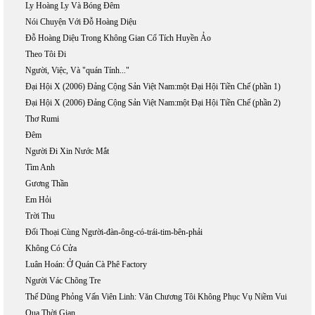
Ly Hoàng Ly Và Bóng Đêm
Nói Chuyện Với Đỗ Hoàng Diệu
Đỗ Hoàng Diệu Trong Không Gian Cổ Tích Huyền Ảo
Theo Tôi Đi
Người, Việc, Và "quán Tính..."
Đại Hội X (2006) Đảng Cộng Sản Việt Nam:một Đại Hội Tiền Chế (phần 1)
Đại Hội X (2006) Đảng Cộng Sản Việt Nam:một Đại Hội Tiền Chế (phần 2)
Thơ Rumi
Đêm
Người Đi Xin Nước Mắt
Tìm Anh
Gương Thần
Em Hỏi
Trời Thu
Đối Thoại Cùng Người-đàn-ông-có-trái-tim-bên-phải
Không Có Cửa
Luân Hoán: Ở Quán Cà Phê Factory
Người Vác Chõng Tre
Thế Dũng Phỏng Vấn Viên Linh: Văn Chương Tôi Không Phục Vụ Niềm Vui
Qua Thời Gian