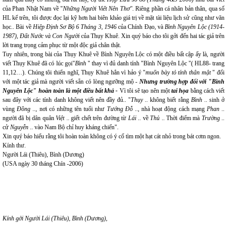
của Phan Nhật Nam về "
Những Người Viết Nên Thơ"
. Riêng phần cá nhân bản thân, qua số
HL kể trên, tôi được đọc lại kỹ hơn hai biên khảo giá trị về mặt tài liệu lịch sử cũng như văn
học.. Bài về
Hiệp Định Sơ Bộ 6 Tháng 3, 1946
của Chính Đạo, và
Bình Nguyên Lộc (1914-
1987), Đất Nước và Con Người
của Thụy Khuê. Xin quý báo cho tôi gởi đến hai tác giả trên
lời trang trọng cảm phục từ một độc giả chân thật.
Tuy nhiên, trong bài của Thụy Khuê về Bình Nguyên Lộc có một điều bất cập ấy là, người
viết Thụy Khuê đã có lúc gọi"
Bình
" thay vì đủ danh tính "Bình Nguyên Lộc "( HL88- trang
11,12…). Chúng tôi thiển nghĩ, Thụy Khuê hẳn vì hảo ý "
muốn bày tỏ tính thân mật
" đối
với một tác giả mà người viết sẵn có lòng ngưỡng mộ -
Nhưng trường hợp đối với "Bình
Nguyên Lộc" hoàn toàn là một điều bất khả -
Vì tôi sẽ tạo nên một
tai họa
bằng cách viết
sau đây với các tính danh không viết nên đầy đủ.. "
Thụy ..
không biết rằng
Bình
.. sinh ở
vùng
Đồng
.., nơi có những tên tuổi như
Tướng Đỗ
.., nhà hoạt động cách mạng
Phan
..
người đã bị dân quân
Việt
.. giết chết trên đường từ
Lái
.. về
Thủ
.. Thời điểm mà
Trường
..
cử
Nguyễn
.. vào Nam Bộ chỉ huy kháng chiến".
Xin quý báo hiểu rằng tôi hoàn toàn không có ý cố tìm một hạt cát nhỏ trong bát cơm ngon.
Kính thư.
Người Lái (Thiêu), Bình (Dương)
(USA ngày 30 tháng Chín -2006)
Kính gởi Người Lái (Thiêu), Bình (Dương),