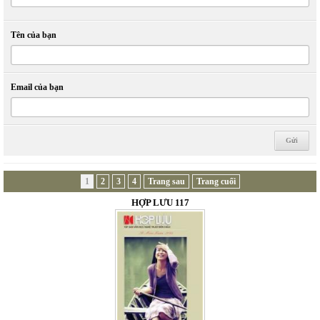
Tên của bạn
Email của bạn
1
2
3
4
Trang sau
Trang cuối
HỢP LƯU 117