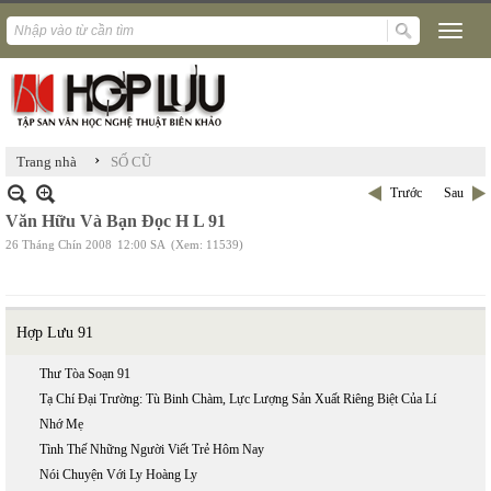
›
Trang nhà
SỐ CŨ
Trước
Sau
Văn Hữu Và Bạn Đọc H L 91
26 Tháng Chín 2008
12:00 SA
(Xem: 11539)
Hợp Lưu 91
Thư Tòa Soạn 91
Tạ Chí Đại Trường: Tù Binh Chàm, Lực Lượng Sản Xuất Riêng Biệt Của Lí
Nhớ Mẹ
Tình Thế Những Người Viết Trẻ Hôm Nay
Nói Chuyện Với Ly Hoàng Ly