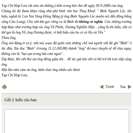
Tạp Chí Hợp Lưu rất cảm ơn những ý kiến trong bức thư đề ngày 30-9-2006 của ông.
Chúng tôi đã tham khảo cùng nhà phê bình văn học Thuỵ Khuê: " Bình Nguyên Lộc, tên
hiệu, nghiã là Con Nai Vùng Đồng Bằng (ý ông Bình Nguyên Lộc muốn nói đến đồng bằng
sông Cửu Long). Cho nên khi gọi riêng ra là Bình thì
không có nghĩa
. Còn những trường
hợp khác như trường hợp các ông Võ Phiến, Dương Nghiễm Mậu ...cũng là tên hiệu, vẫn có
thể gọi là ông Võ, ông Dương được, vì biệt hiệu của họ có cả Họ và Tên."
Thưa ông,
Ông nói đúng,vì sơ ý, nên toà soạn đã quên sửa những chỗ mà người viết đã ghi "Bình" ở
lúc đầu. Xin đọc "Bình" ở trang 11,12 (HL88) thành "ông" thì mọi chuyện sẽ dễ chịu ngay,
không còn là "hạt sạn trong bát cơm ngon" .
Dịp khác, khi viết thư xin ông đừng giấu tên… để tác giả bài viết có thể trả lời trực tiếp cùng
ông.
Một lần nữa cảm ơn ông, kính chúc ông nhiều sức khoẻ.
Tạp Chí Hợp Lưu,
Trước
Sau
Gửi ý kiến của bạn