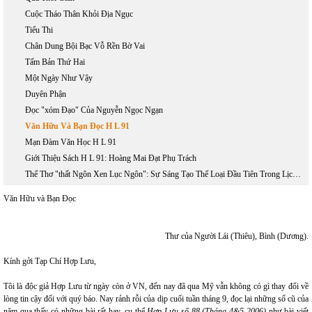
Cuộc Tháo Thân Khỏi Địa Ngục
Tiểu Thi
Chân Dung Bội Bạc Vỗ Rền Bờ Vai
Tấm Bản Thứ Hai
Một Ngày Như Vậy
Duyên Phận
Đọc "xóm Đạo" Của Nguyễn Ngọc Ngạn
Văn Hữu Và Bạn Đọc H L 91
Mạn Đàm Văn Học H L 91
Giới Thiệu Sách H L 91: Hoàng Mai Đạt Phụ Trách
Thể Thơ "thất Ngôn Xen Lục Ngôn": Sự Sáng Tạo Thể Loại Đầu Tiên Trong Lịch Sử Văn Học Việt Nam
Văn Hữu và Bạn Đọc
Thư của Người Lái (Thiêu), Bình (Dương).
Kính gởi
Tạp Chí Hợp Lưu
,
Tôi là độc giả Hợp Lưu từ ngày còn ở VN, đến nay đã qua Mỹ vẫn không có gì thay đổi về
lòng tin cậy đối với quý báo. Nay rảnh rỗi của dịp cuối tuần tháng 9, đọc lại những số cũ của
năm qua thấy có những bài rất hay, cụ thể
Hợp Lưu số 88 (Tháng 4&5 2006)
như bài viết