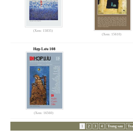
(Xem: 15835)
(Xem: 15610)
Hợp Lưu 108
(Xem: 16560)
1
2
3
4
Trang sau
Tra