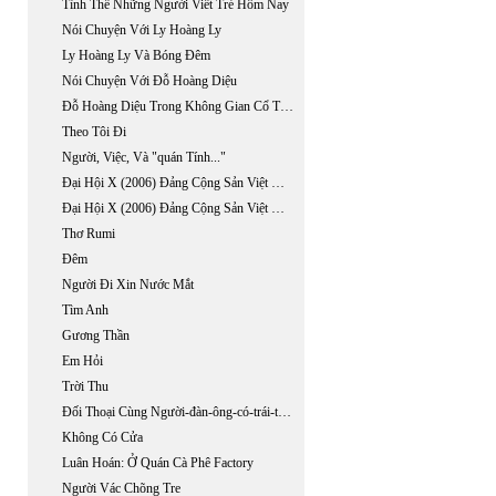
Tình Thế Những Người Viết Trẻ Hôm Nay
Nói Chuyện Với Ly Hoàng Ly
Ly Hoàng Ly Và Bóng Đêm
Nói Chuyện Với Đỗ Hoàng Diệu
Đỗ Hoàng Diệu Trong Không Gian Cổ Tích Huyền Ảo
Theo Tôi Đi
Người, Việc, Và "quán Tính..."
Đại Hội X (2006) Đảng Cộng Sản Việt Nam:một Đại Hội Tiền Chế (phần 1)
Đại Hội X (2006) Đảng Cộng Sản Việt Nam:một Đại Hội Tiền Chế (phần 2)
Thơ Rumi
Đêm
Người Đi Xin Nước Mắt
Tìm Anh
Gương Thần
Em Hỏi
Trời Thu
Đối Thoại Cùng Người-đàn-ông-có-trái-tim-bên-phải
Không Có Cửa
Luân Hoán: Ở Quán Cà Phê Factory
Người Vác Chõng Tre