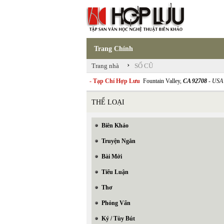
Trang Chính
›
Trang nhà
SỐ CŨ
- Tạp Chí Hợp Lưu
Fountain Valley,
CA 92708
- USA
THỂ LOẠI
Biên Khảo
Truyện Ngắn
Bài Mới
Tiểu Luận
Thơ
Phỏng Vấn
Ký / Tùy Bút