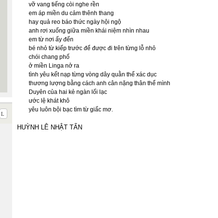
vỡ vang tiếng còi nghe rền
em áp miền du cảm thênh thang
hay quả reo báo thức ngày hội ngộ
anh rơi xuống giữa miền khái niệm nhìn nhau
em từ nơi ấy đến
bé nhỏ từ kiếp trước để được đi trên từng lỗ nhỏ
chói chang phố
ở miền Linga nở ra
tình yêu kết nạp từng vòng dây quằn thể xác dục
thương lượng bằng cách anh cân nặng thân thể mình
Duyên của hai kẻ ngàn lối lạc
ước lệ khát khô
yêu luôn bội bạc tìm từ giấc mơ.
HUỲNH LÊ NHẬT TẤN