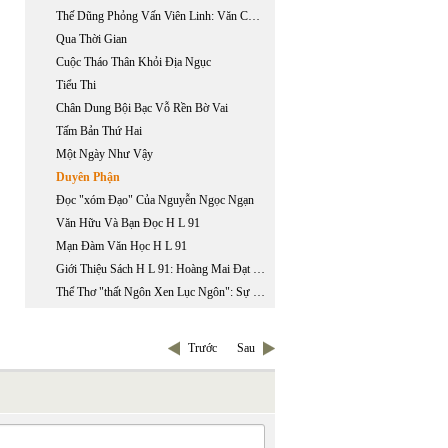
Thế Dũng Phỏng Vấn Viên Linh: Văn Chương Tôi Không Phục Vụ Niềm Vui
Qua Thời Gian
Cuộc Tháo Thân Khỏi Địa Ngục
Tiểu Thi
Chân Dung Bội Bạc Vỗ Rền Bờ Vai
Tấm Bản Thứ Hai
Một Ngày Như Vậy
Duyên Phận
Đọc "xóm Đạo" Của Nguyễn Ngọc Ngạn
Văn Hữu Và Bạn Đọc H L 91
Mạn Đàm Văn Học H L 91
Giới Thiệu Sách H L 91: Hoàng Mai Đạt Phụ Trách
Thể Thơ "thất Ngôn Xen Lục Ngôn": Sự Sáng Tạo Thể Loại Đầu Tiên Trong Lịch Sử Văn Học Việt Nam
Trước
Sau