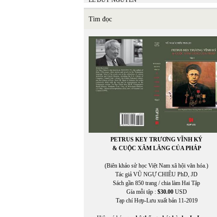
LÊ DUY NGUYÊN
LÊ GIANG TRẦN
lê hữu
Tìm đọc
LÊ LAN THU
Lê Minh Hiền
LÊ MINH HIỂN
LÊ MINH NHỰT
LÊ MINH PHONG
Lê Ngân Hằng
Lê Nguyệt Minh
Lê Nho Quế Sơn
Le Nouvel Observateur
LE PAYS
Lê Phong Quan
LÊ QUỲNH MAI
LÊ THÁNH THƯ
PETRUS KEY TRƯƠNG VĨNH KÝ
Lê Thị Dương
& CUỘC XÂM LĂNG CỦA PHÁP
LÊ THỊ HUỆ
LÊ THỊ THẤM VÂN
(Biên khảo sử học Việt Nam xã hội văn hóa.)
Lê Thị Thanh Thảo
In Trang
Tác giả VŨ NGỰ CHIÊU PhD, JD
Lê Thị Thanh Thảo chuyển ngữ
Sách gần 850 trang / chia làm Hai Tập
LÊ THỜI TÂN
Gía mỗi tập :
$30.00
USD
LÊ TRÀ MY
Tạp chí Hợp-Lưu xuất bản 11-2019
LÊ VĂN HIẾU
Lê Văn Khoa