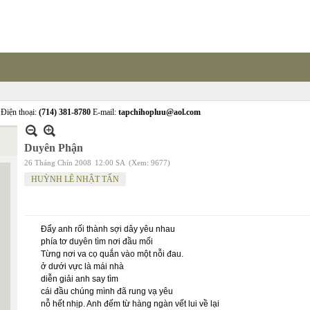
Điện thoại:
(714) 381-8780
E-mail:
tapchihopluu@aol.com
Duyên Phận
26 Tháng Chín 2008
12:00 SA
(Xem: 9677)
HUỲNH LÊ NHẬT TẤN
Đẩy anh rối thành sợi dây yêu nhau
phía tơ duyên tìm nơi đầu mối
Từng nơi va cọ quắn vào một nỗi đau.
ở dưới vực là mái nhà
diễn giải anh say tìm
cái đầu chúng mình đã rung vạ yêu
nỗ hết nhịp. Anh đếm từ hàng ngàn vết lui về lại