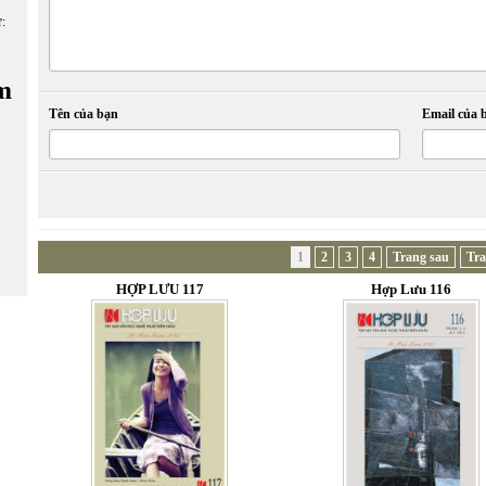
ữ:
m
Tên của bạn
Email của 
1
2
3
4
Trang sau
Tra
HỢP LƯU 117
Hợp Lưu 116