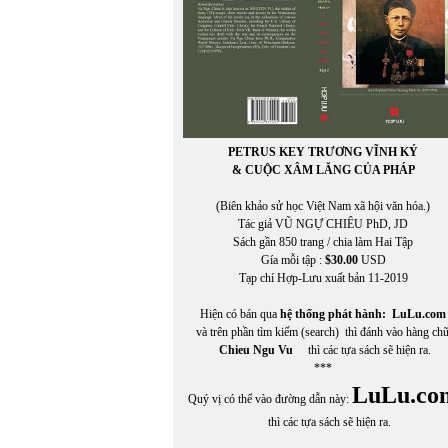
PETRUS KEY TRƯƠNG VĨNH KÝ
& CUỘC XÂM LĂNG CỦA PHÁP
(Biên khảo sử học Việt Nam xã hội văn hóa.)
Tác giả VŨ NGỰ CHIÊU PhD, JD
Sách gần 850 trang / chia làm Hai Tập
Gía mỗi tập :
$30.00
USD
Tạp chí Hợp-Lưu xuất bản 11-2019
Hiện có bán qua
hệ thống phát hành:
LuLu.com
In Trang
và trên phần tìm kiếm (search) thì đánh vào hàng ch
Chieu Ngu Vu
thì các tựa sách sẽ hiện ra.
***
LuLu.co
Quý vị có thể vào đường dẫn này:
thì các tựa sách sẽ hiện ra.