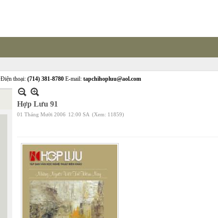
Điện thoại:
(714) 381-8780
E-mail:
tapchihopluu@aol.com
Hợp Lưu 91
01 Tháng Mười 2006
12:00 SA
(Xem: 11859)