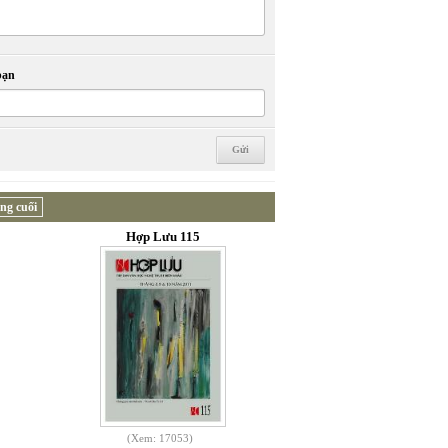
bạn
ng cuối
Hợp Lưu 115
(Xem: 17053)