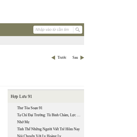
Trước
Sau
Hợp Lưu 91
Thư Tòa Soạn 91
Tạ Chí Đại Trường: Tù Binh Chàm, Lực Lượng Sản Xuất Riêng Biệt Của Lí
Nhớ Mẹ
Tình Thế Những Người Viết Trẻ Hôm Nay
Nói Chuyện Với Ly Hoàng Ly