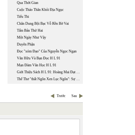
Qua Thời Gian
Cuộc Tháo Thân Khỏi Địa Ngục
Tiểu Thi
Chân Dung Bội Bạc Vỗ Rền Bờ Vai
Tấm Bản Thứ Hai
Một Ngày Như Vậy
Duyên Phận
Đọc "xóm Đạo" Của Nguyễn Ngọc Ngạn
Văn Hữu Và Bạn Đọc H L 91
Mạn Đàm Văn Học H L 91
Giới Thiệu Sách H L 91: Hoàng Mai Đạt Phụ Trách
Thể Thơ "thất Ngôn Xen Lục Ngôn": Sự Sáng Tạo Thể Loại Đầu Tiên Trong Lịch Sử Văn Học Việt Nam
Trước
Sau