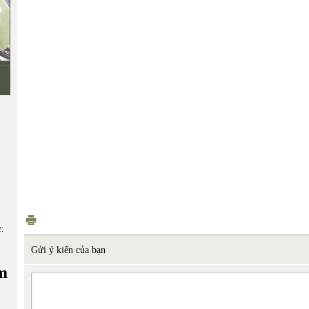
ữ:
Gửi ý kiến của bạn
m