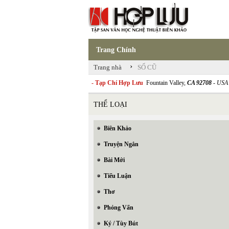
Trang Chính
›
Trang nhà
SỐ CŨ
- Tạp Chí Hợp Lưu
Fountain Valley,
CA 92708
- USA
THỂ LOẠI
Biên Khảo
Truyện Ngắn
Bài Mới
Tiểu Luận
Thơ
Phỏng Vấn
Ký / Tùy Bút