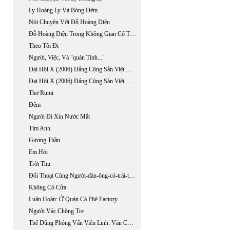
Ly Hoàng Ly Và Bóng Đêm
Nói Chuyện Với Đỗ Hoàng Diệu
Đỗ Hoàng Diệu Trong Không Gian Cổ Tích Huyền Ảo
Theo Tôi Đi
Người, Việc, Và "quán Tính..."
Đại Hội X (2006) Đảng Cộng Sản Việt Nam:một Đại Hội Tiền Chế (phần 1)
Đại Hội X (2006) Đảng Cộng Sản Việt Nam:một Đại Hội Tiền Chế (phần 2)
Thơ Rumi
Đêm
Người Đi Xin Nước Mắt
Tìm Anh
Gương Thần
Em Hỏi
Trời Thu
Đối Thoại Cùng Người-đàn-ông-có-trái-tim-bên-phải
Không Có Cửa
Luân Hoán: Ở Quán Cà Phê Factory
Người Vác Chõng Tre
Thế Dũng Phỏng Vấn Viên Linh: Văn Chương Tôi Không Phục Vụ Niềm Vui