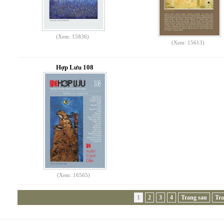
(Xem: 15836)
(Xem: 15613)
Hợp Lưu 108
(Xem: 16565)
1
2
3
4
Trang sau
Tra