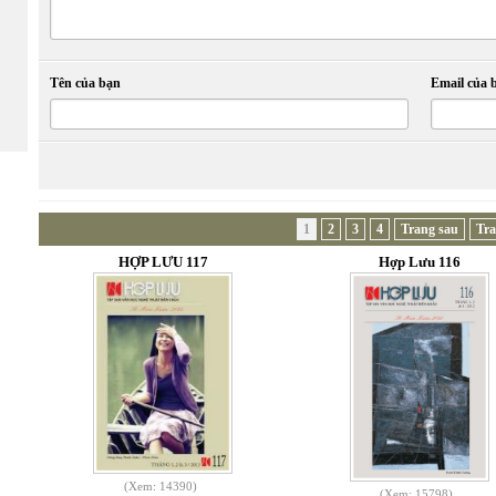
Tên của bạn
Email của 
1
2
3
4
Trang sau
Tra
HỢP LƯU 117
Hợp Lưu 116
(Xem: 14390)
(Xem: 15798)