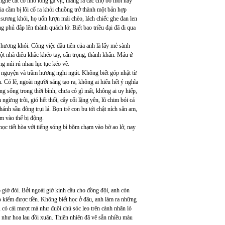
hề cắt cổ nhổ lông gà vịt, mang ra các chợ bỏ mối hay
ia cầm bị lôi cổ ra khỏi chuồng trở thành một bản hợp
ương khói, họ uốn lượn mái chèo, lách chiếc ghe đan len
phủ đắp lên thành quách lở. Biết bao triều đại đã đi qua
hương khói. Công việc đầu tiên của anh là lấy mẻ sành
ột nhà điêu khắc khéo tay, cẩn trọng, thành khẩn. Máu ứ
g núi rủ nhau lục tục kéo về.
 nguyện và trầm hương nghi ngút. Không biết góp nhặt từ
. Có lẽ, ngoài người sáng tạo ra, không ai hiểu hết ý nghĩa
ng sống trong thời bình, chưa có gì mất, không ai uy hiếp,
ngừng trôi, gió hết thổi, cây cối lặng yên, lũ chim bói cá
nh sầu đông trụi lá. Bọn trẻ con bu tới chật ních sân am,
m vào thế bị động.
học tiết hòa với tiếng sóng bì bõm chạm vào bờ ao lở, nay
giờ đói. Bởi ngoài giờ kinh cầu cho đồng đội, anh còn
o kiếm được tiền. Không biết học ở đâu, anh làm ra những
 có cái mượt mà như đuôi chú sóc leo trên cành nhãn ló
ào như hoa lau đồi xuân. Thiên nhiên đã vẽ sẵn nhiều màu