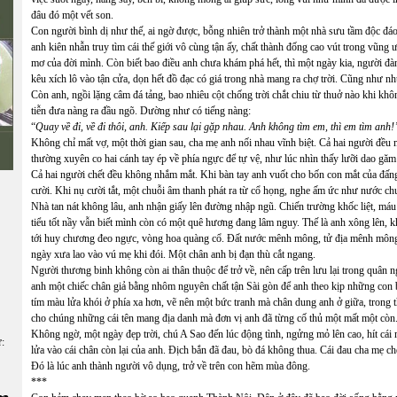
đâu đó một vết son.
Con người bình dị như thế, ai ngờ được, bỗng nhiên trở thành một nhà sưu tầm độc đáo
anh kiên nhẫn truy tìm cái thế giới vô cùng tận ấy, chất thành đống cao vút trong vũng 
mơ của đời mình. Còn biết bao điều anh chưa khám phá hết, thì một ngày kia, người đàn
kêu xích lô vào tận cửa, dọn hết đồ đạc có giá trong nhà mang ra chợ trời. Cũng như nhữ
Còn anh, ngồi lặng câm đá tảng, bao nhiêu cột chống trời chắt chiu từ thuở nào khi kh
tiễn đưa nàng ra đầu ngõ. Dường như có tiếng nàng:
“
Quay về đi, về đi thôi, anh. Kiếp sau lại gặp nhau. Anh không tìm em, thì em tìm anh!
Không chỉ mất vợ, một thời gian sau, cha mẹ anh nối nhau vĩnh biệt. Cả hai người đều
thường xuyên co hai cánh tay ép về phía ngực để tự vệ, như lúc nhìn thấy lưỡi dao găm
Cả hai người chết đều không nhắm mắt. Khi bàn tay anh vuốt cho bốn con mắt của đấng
cười. Khi nụ cười tắt, một chuỗi âm thanh phát ra từ cổ họng, nghe ấm ức như nước ch
Nhà tan nát không lâu, anh nhận giấy lên đường nhập ngũ. Chiến trường khốc liệt, máu
tiểu tốt nầy vẫn biết mình còn có một quê hương đang lâm nguy. Thế là anh xông lên,
tới huy chương đeo ngực, vòng hoa quàng cổ. Đất nước mênh mông, tử địa mênh mông, a
ngày xưa lao vào vú mẹ khi đói. Một chân anh bị đạn thù cắt ngang.
Người thương binh không còn ai thân thuộc để trở về, nên cấp trên lưu lại trong quân 
anh một chiếc chân giả bằng nhôm nguyên chất tận Sài gòn để anh theo kịp những con b
tím màu lửa khói ở phía xa hơn, vẽ nên một bức tranh mà chân dung anh ở giữa, trong t
cho chúng những cái tên mang địa danh mà đơn vị anh đã từng cố thủ một mất một còn
Không ngờ, một ngày đẹp trời, chú A Sao đến lúc động tình, ngửng mỏ lên cao, hít cái 
ữ:
lửa vào cái chân còn lại của anh. Địch bắn đã đau, bò đá không thua. Cái đau cha mẹ chế
Đó là lúc anh thành người vô dụng, trở về trên con hẽm mùa đông.
***