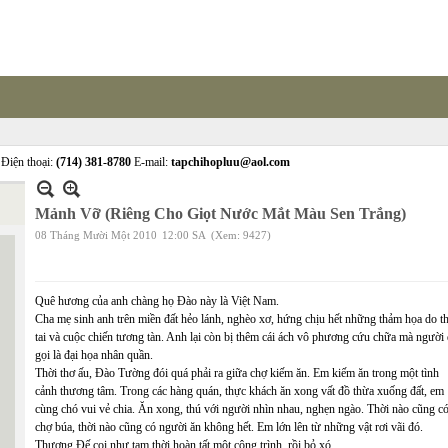
Điện thoại:
(714) 381-8780
E-mail:
tapchihopluu@aol.com
Mảnh Vỡ (Riêng Cho Giọt Nước Mắt Màu Sen Trắng)
08 Tháng Mười Một 2010
12:00 SA
(Xem: 9427)
Quê hương của anh chàng họ Đào này là Việt Nam.
Cha mẹ sinh anh trên miền đất hẻo lánh, nghèo xơ, hứng chịu hết những thảm họa do t
tai và cuộc chiến tương tàn. Anh lại còn bị thêm cái ách vô phương cứu chữa mà người 
gọi là đại họa nhân quần.
Thời thơ ấu, Đào Tường đói quá phải ra giữa chợ kiếm ăn. Em kiếm ăn trong một tình
cảnh thương tâm. Trong các hàng quán, thực khách ăn xong vất đồ thừa xuống đất, em
cùng chó vui vẻ chia. Ăn xong, thú với người nhìn nhau, nghẹn ngào. Thời nào cũng c
chợ búa, thời nào cũng có người ăn không hết. Em lớn lên từ những vật rơi vãi đó.
Thượng Đế coi như tạm thời hoàn tất một công trình, rồi bỏ xó.