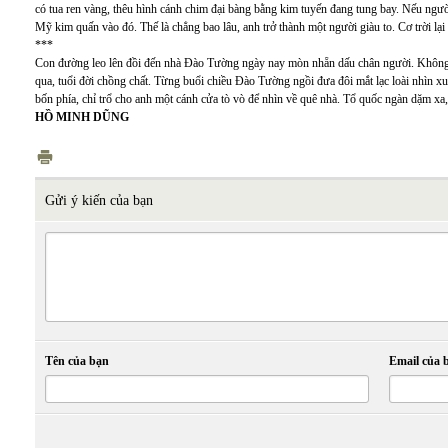
có tua ren vàng, thêu hình cánh chim đại bàng bằng kim tuyến đang tung bay. Nếu ngườ
Mỹ kim quấn vào đó. Thế là chẳng bao lâu, anh trở thành một người giàu to. Cơ trời lạ
***
Con đường leo lên đồi đến nhà Đào Tường ngày nay mòn nhẵn dấu chân người. Không bi
qua, tuổi đời chồng chất. Từng buổi chiều Đào Tường ngồi đưa đôi mắt lạc loài nhìn xu
bốn phía, chỉ trổ cho anh một cánh cửa tò vò để nhìn về quê nhà. Tổ quốc ngàn dặm xa
HỒ MINH DŨNG
Gửi ý kiến của bạn
Tên của bạn
Email của 