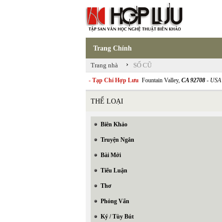
Trang Chính
›
Trang nhà
SỐ CŨ
- Tạp Chí Hợp Lưu
Fountain Valley,
CA 92708
- USA
THỂ LOẠI
Biên Khảo
Truyện Ngắn
Bài Mới
Tiểu Luận
Thơ
Phỏng Vấn
Ký / Tùy Bút