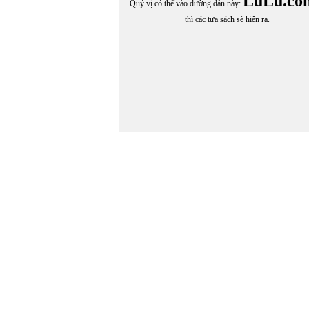
LuLu.co
Quý vị có thể vào đường dẫn này:
thì các tựa sách sẽ hiện ra.