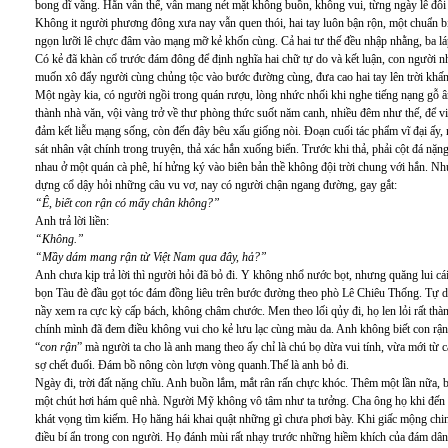
bong dĩ vãng. Hắn vẫn thế, vẫn mang nét mặt không buồn, không vui, từng ngày lê đôi 
Không it người phương đông xưa nay vẫn quen thói, hai tay luôn bận rộn, một chuẩn bị 
ngọn lưỡi lê chực đâm vào mạng mỡ kẻ khốn cùng. Cả hai tư thế đều nhập nhằng, ba láp.
Có kẻ đã khàn cổ trước đám đông để định nghĩa hai chữ tự do và kết luận, con người n
muốn xô đẩy người cùng chủng tộc vào bước đường cùng, đưa cao hai tay lên trời khấn r
Một ngày kia, có người ngồi trong quán rượu, lòng nhức nhối khi nghe tiếng nạng gỗ
thành nhà văn, vội vàng trở về thư phòng thức suốt năm canh, nhiều đêm như thế, để vi
đảm kết liễu mạng sống, còn đến đây bêu xấu giống nòi. Đoạn cuối tác phẩm vĩ đại ấy, 
sát nhân vật chính trong truyện, thả xác hắn xuống biển. Trước khi thả, phải cột đá nặ
nhau ở một quán cà phê, hí hửng ký vào biên bản thề không đội trời chung với hắn. N
dựng cổ dậy hỏi những câu vu vơ, nay có người chận ngang đường, gay gắt:
“Ê, biết con rận có mấy chân không?”
Anh trả lời liền:
“Không.”
“Mầy dám mang rận từ Việt Nam qua đây, hả?”
Anh chưa kịp trả lời thì người hỏi đã bỏ đi. Y không nhổ nước bọt, nhưng quăng lui c
bọn Tàu đè đầu gọt tóc đám đồng liêu trên bước đường theo phò Lê Chiêu Thống. Tự do
nầy xem ra cực kỳ cấp bách, không châm chước. Men theo lối qủy đi, họ len lỏi rất thà
chính mình đã đem điều không vui cho kẻ lưu lạc cùng màu da. Anh không biết con rậ
“
con rận
” mà người ta cho là anh mang theo ấy chỉ là chú bọ dừa vui tính, vừa mới từ
sợ chết đuối. Đám bồ nông còn lượn vòng quanh.Thế là anh bỏ đi.
Ngày đi, trời đất nặng chĩu. Anh buồn lắm, mắt rân rấn chực khóc. Thêm một lần nữa, 
một chút hơi hám quê nhà. Người Mỹ không vô tâm như ta tưởng. Cha ông họ khi đến đ
khát vọng tìm kiếm. Họ hăng hái khai quật những gì chưa phơi bày. Khi giấc mộng chi
điều bí ẩn trong con người. Họ đánh mùi rất nhạy trước những hiềm khích của đám dân 