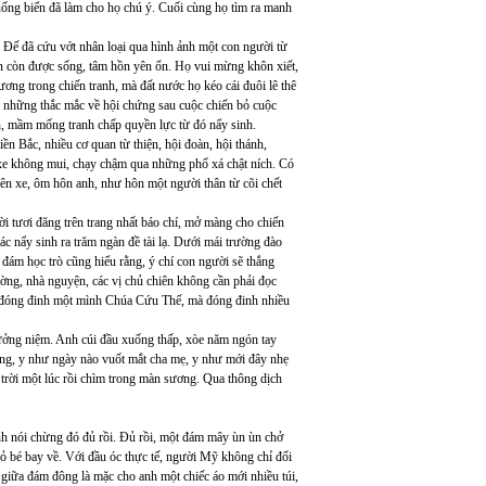
ống biển đã làm cho họ chú ý. Cuối cùng họ tìm ra manh
 Đế đã cứu vớt nhân loại qua hình ảnh một con người từ
vẫn còn được sống, tâm hồn yên ổn. Họ vui mừng khôn xiết,
hương trong chiến tranh, mà đất nước họ kéo cái đuôi lê thê
bộ những thắc mắc về hội chứng sau cuộc chiến bỏ cuộc
ơn, mầm mống tranh chấp quyền lực từ đó nẩy sinh.
n Bắc, nhiều cơ quan từ thiện, hội đoàn, hội thánh,
n xe không mui, chạy chậm qua những phố xá chật ních. Có
ên xe, ôm hôn anh, như hôn một người thân từ cõi chết
i tươi đăng trên trang nhất báo chí, mở màng cho chiến
ác nẩy sinh ra trăm ngàn đề tài lạ. Dưới mái trường đào
 đám học trò cũng hiểu rằng, ý chí con người sẽ thắng
 đường, nhà nguyện, các vị chủ chiên không cần phải đọc
chỉ đóng đinh một mình Chúa Cứu Thế, mà đóng đinh nhiều
ưởng niệm. Anh cúi đầu xuống thấp, xòe năm ngón tay
ương, y như ngày nào vuốt mắt cha mẹ, y như mới đây nhẹ
trời một lúc rồi chìm trong màn sương. Qua thông dịch
 nói chừng đó đủ rồi. Đủ rồi, một đám mây ùn ùn chở
nhỏ bé bay về. Với đầu óc thực tế, người Mỹ không chỉ đối
giữa đám đông là mặc cho anh một chiếc áo mới nhiều túi,