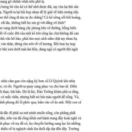
nạng gỗ chênh vênh trên phố lạ.
bưng bô cho kẻ có thể nhờ được đái, tay còn lại thủ sẵn
 Người ta lại hội họp nhau để lý giải về hiện tượng nầy.
hư thế cũng đi tìm tự do chăng? Có kẻ sửng sốt hốt hoảng,
ất lâu, không biết họ xin gì với đấng vô hình?
 âm vang dưới hàng cây phong bên vệ đường, bỗng biến
ết về cuộc đời của một kẻ trôi sông lạc chợ không đủ can
nhà văn hô hào, phải tìm mọi cách nắm chặt tay nhau hạ
ng vào thân, đừng cho trôi về cố hương. Rồi bọn họ họp
hư khi xưa dưới mái âm hồn, đang ngủ có người đột ngột
ái nhìn căm gan còn nặng ký hơn cả Lê Quýnh khi nhìn
, có rồi. Người ta quay sang phục vụ cho bao tử. Điều
nh thạo, bài bản. Đó là lúc, Đào Tường khám phá ra rằng,
n có mấy chân, nhưng biết nó hút máu người để sống. Và,
 cành phong đỏ ối phóc qua, bám vào cổ áo anh. Một con cá
bất đắc dĩ phải xa nơi mình muốn sống, còn phảng phất
ây, trên vai đã cồng kềnh mớ hành trang đầy hoài nghi và
nh phục vũ trụ đã có, họ chuyển hướng sang lục lọi những
thiểu số bị nghịch cảnh lùa đuổi tấp dạt đến đây. Trường