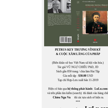
PETRUS KEY TRƯƠNG VĨNH KÝ
& CUỘC XÂM LĂNG CỦA PHÁP
(Biên khảo sử học Việt Nam xã hội văn hóa.)
Tác giả VŨ NGỰ CHIÊU PhD, JD
Sách gần 850 trang / chia làm Hai Tập
Gía mỗi tập :
$30.00
USD
Tạp chí Hợp-Lưu xuất bản 11-2019
Hiện có bán qua
hệ thống phát hành:
LuLu.com
và trên phần tìm kiếm (search) thì đánh vào hàng ch
Chieu Ngu Vu
thì các tựa sách sẽ hiện ra.
***