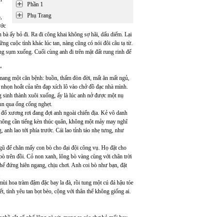
Phần 1
Phụ Trang
,
ước
 bà ấy bỏ đi. Ra đi công khai không sợ hãi, dấu diếm. Lại
ng cuộc tình khác lúc tan, nàng cũng có nói đôi câu tạ từ.
ông sụm xuống. Cuối cùng anh đi trên mặt đất rung rinh để
”
 mang một căn bệnh: buồn, thấm đòn đời, mất ăn mất ngủ,
 nhọn hoắt của tên đạp xích lô vào chở đồ đạc nhà mình.
 sinh thành xuôi xuống, ấy là lúc anh nở được một nụ
un qua ống cống nghẹt.
 đổ xương rơi đang đợi anh ngoài chiến địa. Kẻ vô danh
 không cần tiếng kèn thúc quân, không một mảy may nghĩ
nh lao tới phía trước. Cái lao tỉnh táo nhẹ tưng, như
ngũ để chăn mấy con bò cho đại đội công vụ. Họ đặt cho
ò trên đồi. Cỏ non xanh, lông bò vàng cùng với chân trời
hế đứng hiên ngang, chịu chơi. Anh coi bò như bạn, đặt
.
mùi hoa tràm đậm đặc bay la đà, rồi tung một cú đá hậu tóe
t, tình yêu tan bọt bèo, cộng với thân thể không giống ai.