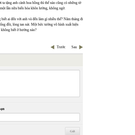
i ta tặng anh cành hoa hồng thì thế nào cũng có những tờ
i một lần nữa biến hóa khôn lường, không ngờ.
ết ai đến với anh và đến làm gì nhiều thế? Năm tháng đi
ống đồi, lòng tan nát. Một bức tường vô hình xuất hiện
, không biết ở hướng nào?
Trước
Sau
bạn