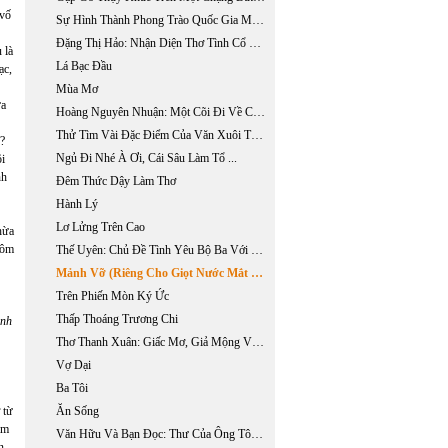
 vố
Sự Hình Thành Phong Trào Quốc Gia Mới: Từ “Trung Quân” Sang “Ái Quốc” - Phần 2
Đặng Thị Hảo: Nhận Diện Thơ Tình Cổ Trung Đại
 là
Lá Bạc Đầu
ạc,
Mùa Mơ
ưa
Hoàng Nguyên Nhuận: Một Cõi Đi Về Cho Trịnh Công Sơn?
Thử Tìm Vài Đặc Điểm Của Văn Xuôi Tự Sự Quốc Ngữ Nam Bộ Trong Bước Khởi Đầu
ề?
Ngủ Đi Nhé À Ơi, Cái Sâu Làm Tổ ...
õi
nh
Đêm Thức Dậy Làm Thơ
Hành Lý
Lơ Lửng Trên Cao
hừa
hôm
Thế Uyên: Chủ Đề Tình Yêu Bộ Ba Với “trưa Nắng Hàm Ninh” Của Phùng Khánh Minh
Mảnh Vỡ (Riêng Cho Giọt Nước Mắt Màu Sen Trắng)
Trên Phiến Mòn Ký Ức
Thấp Thoáng Trương Chi
ình
Thơ Thanh Xuân: Giấc Mơ, Giả Mộng Và Bóng Căng
Vợ Dại
Ba Tôi
 từ
Ăn Sống
àm
Văn Hữu Và Bạn Đọc: Thư Của Ông Tô Hoài Dương
n