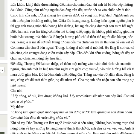
Lớn khôn, khi ý thức được những điều làm cho mình đau, thì anh lại bị liên tiếp những
đau khác. Cũng như những người đàn ông trên đời, trước hết sa vào chiếc bẫy ái tình.
Cuộc tình của anh, tưởng chừng lay chuyển được cả sông núi. Ngờ đâu! Người anh yêu
một thiếu phụ bị chồng ruồng bỏ. Giữa lúc hoang mang, không hiểu ngọn nguồn phụ b
thì gặp anh trong một chòi hoang bên đường, hai người cùng đụt một cơn mưa bất ngờ.
Điều làm anh run lên từng cơn hôn mê khủng khiếp ngày ấy không phải những giọt m
buốt thấu xương, mà chính là lò luyện hương phù chú ở thân thể người đàn bà rạn, bốc
hơi. Nàng là ai mà dễ sợ thế? Nàng từ đâu đến mà chưa vói tay đã thu tóm cả vạn vật v
Cơn mưa vẫn tầm tã bên ngoài. Trong, không ai nói với ai một lời. Họ lặng lẽ soi vào c
tận cùng của cơ ngơi đang cuồn cuộn xây đắp. Cho đến khi đêm xuống, bóng tối đẩy a
chui vào chiếc kén lộng lẫy, hóa tằm.
Đến đây, Thượng Đế lại can thiệp, vá thêm một miếng vào mảnh đời rách nát của một
người, cho anh một ân huệ tựa như ngày xưa giữa chợ, vui vẻ, náo nức hưởng hết cái t
mứa dưới gầm bàn. Đó là đêm kinh thiên động địa. Trăng sao tỏa ướt đầm đầm. Sáng 
sau, cùng với đất trời thức giấc, họ dắt nhau về. Cha mẹ anh đón nhận con dâu trong sự
ngỡ ngàng.
Cha nói:
“Lấp sông, xẻ núi, làm được, không khó. Lấy vợ có nhan sắc như con nầy khó. Con m
coi ra có phúc.”
Mẹ thêm:
“Chồng làm quần quật suốt ngày mà vợ chỉ đứng trước tấm gương tô son điểm phấn.
Con nhà bần đinh đi rước công chúa về.”
Khi có vợ, Đào Tường xin làm nghề khuân vác ở bến sông. Những bao lương thực chở
nông thôn về hay những lô hàng hóa từ thành thị chở đi, anh đều xê vai vào vác. Anh l
việc suốt ngày, hăng say, bền bĩ, không mong ai giúp sức, lòng vui như mình đã được i