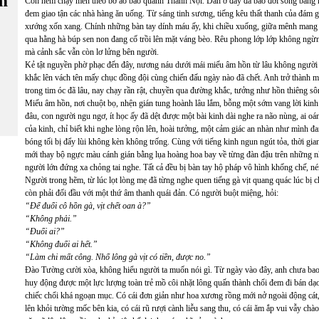
m
Con hẻm chạy men theo bờ ao bao quanh Thành Nội. Dân ở đây đã bao đời sống bằng ng
đem giao tận các nhà hàng ăn uống. Từ sáng tinh sương, tiếng kêu thất thanh của đám g
xướng xốn xang. Chính những bàn tay dính máu ấy, khi chiều xuống, giữa mênh mang s
qua hằng hà búp sen non đang cố trồi lên mặt váng bèo. Rêu phong lớp lớp không ngừng 
mà cảnh sắc vẫn còn lơ lửng bên người.
Kẻ tật nguyền phờ phạc đến đây, nương náu dưới mái miếu âm hồn từ lâu không người 
khắc lên vách tên mấy chục đồng đội cùng chiến đấu ngày nào đã chết. Anh trở thành m
trong tim óc đã lâu, nay chạy rần rật, chuyền qua đường khắc, tưởng như hồn thiêng sôn
Miếu âm hồn, nơi chuột bọ, nhện gián tung hoành lâu lắm, bỗng một sớm vang lời kinh
đâu, con người ngu ngơ, ít học ấy đã dệt được một bài kinh dài nghe ra não nùng, ai oán
của kinh, chỉ biết khi nghe lòng rộn lên, hoài tưởng, một cảm giác an nhàn như mình đa
bóng tối bị đẩy lùi không kèn không trống. Cùng với tiếng kinh ngun ngút tỏa, thời gian 
mới thay bộ ngực màu cánh gián bằng lụa hoàng hoa bay về từng đàn đậu trên những nhá
người lớn đứng xa chỏng tai nghe. Tất cả đều bị bàn tay hộ pháp vô hình khống chế, né
Người trong hẽm, từ lúc lọt lòng mẹ đã từng nghe quen tiếng gà vịt quang quác lúc bị c
còn phải đối đầu với một thứ âm thanh quái đản. Có người buột miệng, hỏi:
“Để đuổi cô hồn gà, vịt chết oan à?”
“Không phải.”
“Đuổi ai?”
“Không đuổi ai hết.”
“Làm chi mất công. Nhổ lông gà vịt có tiền, được no.”
Đào Tường cười xòa, không hiểu người ta muốn nói gì. Từ ngày vào đây, anh chưa bao 
huy động được một lực lượng toàn trẻ mồ côi nhặt lông quấn thành chổi đem đi bán dạ
chiếc chổi khá ngoạn mục. Có cái đơn giản như hoa xương rồng mới nở ngoài động cát,
lên khỏi tường mốc bên kia, có cái rũ rượi cành liễu sang thu, có cái ăm ắp vui vẫy ch