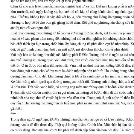
sặc sỡ lên lông rồi, anh chỉ việc kết lại theo ý nghĩ của mình.
Chán kẻ cho anh là tên ma đầu làm đảo ngược trật tự xã hội. Đất nầy không phải là nơi
khử trước đi, một ngày không xa, bọn trẻ mồ côi kia, sẽ công kênh hắn đi nghênh ngan
nữa. “Trở tay không kịp” ở đây, đối với họ là, tiểu thương chợ Đông Ba ngưng buôn 
Hương tụ họp về để cho bọn gái giang hồ lộ diện. Rồi phố nọ phường kia chống cửa lên 
anh bị tóm cổ vào ngục thất.
Luật pháp nương theo những lời tố cáo vu vơ trong thư nặc danh, kết tội anh vi phạm t
hoa nở và xúc phạm trầm trọng đến những nơi thờ tự tôn nghiêm bởi những chiếc chổi lôn
bản chất thích lặn hụp trong chốn bùn lầy, lông chúng tất phải dính cặn bã nhơ nhớp. X
đời, cố giữ mình thanh thản bơi trên mặt nước mà đôi chân thì chọi chí tử phía dưới.
Với một bản án lạ lùng như thế, nếu không phải là Đào Tường, thì sẽ té ngữa ra mà oán t
am miếu hoang vu, trong quán xiêu đụt mưa, trên chiến địa thắm máu hay trên đồi cỏ t
thế rồi! Ở tù được bốn năm thì nước mất. Vừa mới ra khỏi nhà lao, không biết đi đâu, t
hoạt động nội thành cho kẻ thù xúm lại đánh một trận đòn nhừ tử. Họ không dùng báng
đường đánh anh. Cho đến khi những chiếc lá tơi tả lìa cành đắp un lên mình anh một lớp 
Kẻ đánh cũng như người qua đường tưởng anh chết rồi. Nhưng anh không chết, anh nằ
lá nhìn trời. Trời vẫn xanh biếc, có những áng mây rực rỡ bay qua. Khoảnh khắc dưới 
Thêm mấy chú chuồn chuồn rôm rả gọi nhau, cả những cô bướm đêm đi tìm cuộc tình mớ
mình bôi xóa mọi thứ để chuẩn bị bước vào đêm đen. Trong mộ lá, anh nghe thì thào lờ
dày nầy? Thịt xương mẹ đang trên đà huỷ hoại phát ra âm thanh như sấm rền. Và, một c
gần bên.
***
Trong đám người ngơ ngác tới Mỹ những năm đầu tiên, ai ngờ có cả Đào Tường. Không b
dương bao la để đến được đây. Thật quả không nhầm. Chính hắn. Một chân bị đạn cắt,
co rút dị dạng. Bản mặt kia, chưa lặn phai vết đánh dập bầm của bọn nổi dậy. Cái nắm 