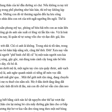
 dung thân của kẻ đầu đường xó chợ. Nếu không ra tay trừ
g trong phố phường như hảo hán, thì trở tay không kịp
bán. Những con đò từ thượng nguồn đến hạ lưu sông
nhìn đứa con rơi của trời ngất ngưởng lên ngôi. Thế là
huần phong mỹ tục, phóng uế bừa bãi trên con ao toàn liên
g gà do anh sản xuất có lông vịt lẫn lộn vào. Vịt là loài
ưa nay, lũ quân tử tự xưng vốn cho vịt đạo đức giả, lừa
rời đất. Chỉ có anh là không. Trong nhà tù tối tăm, trong
heo bò hâm hấp nắng nôi, cũng thế thôi. Đời! Xưa nay vẫn
hì người “phế binh chế độ cũ” bị một toán người xưa kia
 súng, gậy gộc, mà dùng toàn cành cây long não bẻ bên
dày, rồi bỏ đi.
m dưới mộ lá, một ngón tay còn cựa quậy được, anh vạch
mộ lá, anh nghe quanh mình có tiếng dế mèn vọc đất.
i mất ghé qua... Một thế giới mới rộn ràng, đang chuyển
i mẹ ru thuở còn nằm nôi. Mẹ ở đâu dưới tầng tầng đất
uộc tình đã trôi đi lâu, mà con đò chở nó vẫn còn cắm neo
iết bằng cách nào kẻ tật nguyền như thế lại vượt đại
 chân còn lại móng bò cứa mấy đường gân làm cho cơ bắp
xương thịt bơ vơ kia vẫn đeo tòng teng theo một mớ bòng