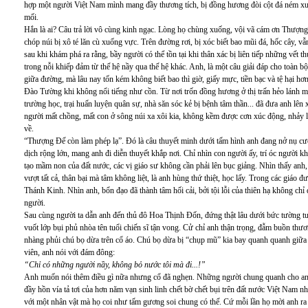
hợp một người Việt Nam mình mang đầy thương tích, bị đồng hương đòi cột đá ném xu
mối.
Hắn là ai? Câu trả lời vô cùng kinh ngạc. Lòng họ chùng xuống, vội vã cám ơn Thượng
chóp núi bị xô té lăn cù xuống vực. Trên đường rơi, bị xóc biết bao mũi đá, hốc cây, 
sau khi khám phá ra rằng, bầy người có thể tồn tại khi thân xác bị liên tiếp những vết t
trong nỗi khiếp đảm từ thế hệ nầy qua thế hệ khác. Anh, là một câu giải đáp cho toàn 
giữa đường, mà lâu nay tốn kém không biết bao thì giờ, giấy mực, tiền bạc và tệ hại h
Đào Tường khi không nổi tiếng như cồn. Từ nơi trốn đồng hương ở thị trấn hẻo lánh miề
trường học, trại huấn luyện quân sự, nhà săn sóc kẻ bị bệnh tâm thần... đã đưa anh lê
người mất chồng, mất con ở sông núi xa xôi kia, không kềm được cơn xúc động, nhảy l
về.
“Thượng Đế còn làm phép lạ”. Đó là câu thuyết minh dưới tấm hình anh đang nở nụ cườ
dịch rộng lớn, mang anh đi diễn thuyết khắp nơi. Chỉ nhìn con người ấy, trí óc người kh
tạo mầm non của đất nước, các vị giáo sư không cần phải lên bục giảng. Nhìn thấy anh,
vượt tất cả, thân bại mà tâm không liệt, là anh hùng thứ thiệt, học lấy. Trong các giáo
Thánh Kinh. Nhìn anh, bổn đạo đã thành tâm hối cải, bởi tội lỗi của thiên hạ không 
người.
Sau cùng người ta dẫn anh đến thủ đô Hoa Thịnh Đốn, đứng thật lâu dưới bức tường t
vuốt lớp bụi phủ nhòa tên tuổi chiến sĩ tận vong. Cử chỉ anh thận trọng, đẫm buồn th
nhàng phủi chú bọ dừa trên cổ áo. Chú bọ dừa bị “chụp mũ” kia bay quanh quanh giữa 
viên, anh nói với đám đông:
“Chỉ có những người nầy, không bỏ nước tôi mà đi...!”
Anh muốn nói thêm điều gì nữa nhưng cổ đã nghẹn. Những người chung quanh cho anh
đầy hồn vía tả tơi của hơn năm vạn sinh linh chết bờ chết bụi trên đất nước Việt Nam 
với một nhân vật mà họ coi như tấm gương soi chung có thế. Cứ mỗi lần họ mời anh ra 