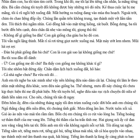
Nhìn đám con, ba tôi tủm tỉm cười. Trong khi đó, mẹ tôi lại lên tiếng cằn nhằn, la mắng từng
đứa. Bà cấm chúng tôi tuyệt đối không được bày những trò đó nữa. Kẻ thua cuộc lại bị mẹ
mắng, tôi ủ rũ ngồi bệt xuống đất. Mắt hướng ra ruộng đang vào mùa thu hoạch. Ngoài trời,
chim én chao liệng đốp rầy. Chúng lần quần trên không trung, tạo thành một vệt lấm tấm
đen. Tôi thích thú ngắm nhìn. Gió đồng hất vào mặt từng luồng, rát buốt. Bỗng dưng, ba tôi
bước đến bên cạnh, đưa chân đá nhẹ vào mông tôi, giọng thủ thỉ:
- Không dễ gì giống ba đâu! Con gái giống cha giàu ba họ đó con.
Tôi vẫn ngồi lặng thinh. Mắt rỉ rả rơi từng giọt nước xuống má. Mặt mày ướt lem nhem. Mũi
hít rẹt rẹt:
- Đàn bà phải giống đàn bà chứ! Con là con gái sao lại không giống mẹ chứ!
Ba tôi xoa đầu dỗ dành:
- Ừ! Con giống mẹ đó chứ! Ba thấy con giống mẹ không khác tí gì?
Tôi nhẹ nhõm bật đứng dậy. Chân dậm lịch bịch xuống đất, hô hào:
- Cả nhà nghe chưa? Ba vừa nói đó…
Anh em tôi nghe ba xác minh như vậy nên không đứa nào dám cãi lại. Chúng tôi lăm le theo
nhìn mặt những đứa khác, xem đứa nào giống ba. Thế nhưng, mưu đồ này chúng tôi chưa
kịp thực hiện thì mẹ đã phát hiện. Mẹ tôi tuyên bố, nghe đứa nào rục rịch chuyện đó nữa sẽ
đánh liền năm roi. Cho nên, chúng tôi tản đi ngay.
Đêm hôm ấy, đêm của những tháng ngày tối đen trùm xuống cuộc đời bốn anh em chúng tôi.
Ngủ thẳng cẳng đến nửa đêm, tôi choàng tỉnh giấc. Mưa dông ầm ầm. Nước tuôn xối xả.
Gió ào ào nện vào mái tôn rầm rầm. Bốn chị em chúng tôi co rút vào lòng ba. Tiếng hoảng
sợ thảm thiết của mẹ vang lên. Tiếng thì thầm của ba trấn tĩnh mẹ. Hai giọng nói ấy cứ đan
xen văng vẳng bên tai tôi. Bốn anh em tôi vẫn không nguôi nỗi sợ hãi. Tôi dỏng tai nghe.
Tiếng sấm sét, tiếng mưa rơi, tiếng gió hú, tiếng khua mái nhà, tất cả hòa quyện vào nhau,
tạo thành một mớ âm thanh ma quái, hãi hùng. Tiếng âm thanh lạ lùng ấy càng phát ra bao