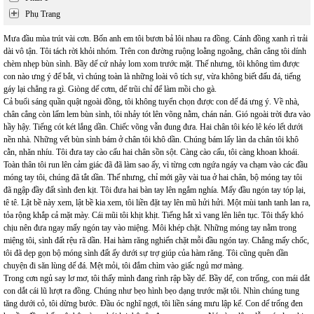
Phụ Trang
Mưa đầu mùa trút vài cơn. Bốn anh em tôi bươn bả lôi nhau ra đồng. Cánh đồng xanh rì trải
dài vô tận. Tôi tách rời khỏi nhóm. Trên con đường ruộng loằng ngoằng, chân cẳng tôi dính
chèm nhẹp bùn sình. Bầy dế cứ nhảy lom xom trước mặt. Thế nhưng, tôi không tìm được
con nào ưng ý để bắt, vì chúng toàn là những loài vô tích sự, vừa không biết đấu đá, tiếng
gáy lại chẳng ra gì. Giòng dế cơm, dế trũi chỉ để làm mồi cho gà.
Cả buổi sáng quần quật ngoài đồng, tôi không tuyển chọn được con dế đá ưng ý. Về nhà,
chân cẳng còn lấm lem bùn sình, tôi nhảy tót lên võng nằm, chán nản. Gió ngoài trời đưa vào
hầy hậy. Tiếng cót két lắng dần. Chiếc võng vẫn đung đưa. Hai chân tôi kéo lê kéo lết dưới
nền nhà. Những vết bùn sình bám ở chân tôi khô dần. Chúng bám lấy làn da chân tôi khô
cằn, nhăn nhíu. Tôi đưa tay cào cấu hai chân sồn sột. Càng cào cấu, tôi càng khoan khoái.
Toàn thân tôi run lên cảm giác đã đã làm sao ấy, vì từng cơn ngứa ngáy va chạm vào các đầu
móng tay tôi, chúng đã tắt dần. Thế nhưng, chỉ mới gãy vài tua ở hai chân, bộ móng tay tôi
đã ngập đầy đất sình đen kịt. Tôi đưa hai bàn tay lên ngắm nghía. Mấy đầu ngón tay tóp lại,
tê tê. Lật bề này xem, lật bề kia xem, tôi liền đặt tay lên mũ hửi hửi. Một mùi tanh tanh lan ra,
tỏa rộng khắp cả mặt mày. Cái mũi tôi khịt khịt. Tiếng hắt xì vang lên liên tục. Tôi thấy khó
chịu nên đưa ngay mấy ngón tay vào miệng. Môi khép chặt. Những móng tay nằm trong
miệng tôi, sình đất rệu rã dần. Hai hàm răng nghiến chặt mỗi đầu ngón tay. Chẳng mấy chốc,
tôi đã dẹp gọn bộ móng sình đất ấy dưới sự trợ giúp của hàm răng. Tôi cũng quên dần
chuyện đi săn lùng dế đá. Mệt mỏi, tôi đắm chìm vào giấc ngủ mơ màng.
Trong cơn ngủ say lơ mơ, tôi thấy mình đang rình rập bầy dế. Bầy dế, con trống, con mái dắt
con dắt cái lũ lượt ra đồng. Chúng như bẹo hình bẹo dạng trước mặt tôi. Nhìn chúng tung
tăng dưới cỏ, tôi dừng bước. Đầu óc nghĩ ngợi, tôi liền sáng mưu lập kế. Con dế trống đen