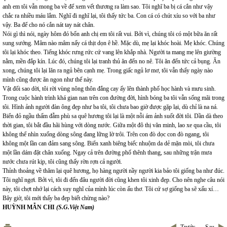
anh em tôi vẫn mong ba về để xem vết thương ra làm sao. Tôi nghĩ ba bị cá cắn như vậy
chắc ra nhiều máu lắm. Nghĩ đi nghĩ lại, tôi thấy tức ba. Con cá có chút xíu so với ba như
vậy. Ba để cho nó cắn nát tay nát chân.
Nói gì thì nói, ngày hôm đó bốn anh chị em tôi rất vui. Bởi vì, chúng tôi có một bữa ăn rất
sung sướng. Mâm nào mâm nấy cá thịt dọn ê hề. Mặc dù, mẹ lại khóc hoài. Mẹ khóc. Chúng
tôi lại khóc theo. Tiếng khóc rưng rức cứ vang lên khắp nhà. Người ta mang mẹ lên giường
nằm, mền đắp kín. Lúc đó, chúng tôi lại tranh thủ ăn đến no nê. Tôi ăn đến tức cả bụng. Ăn
xong, chúng tôi lại lăn ra ngủ bên cạnh mẹ. Trong giấc ngủ lơ mơ, tôi vẫn thấy ngày nào
mình cũng được ăn ngon như thế này.
Vật đổi sao dời, tôi rời vùng nông thôn đắng cay ấy lên thành phố học hành và mưu sinh.
Trong cuộc hành trình khá gian nan trên con đường đời, hình bóng ba tôi vẫn sống mãi trong
tôi. Hình ảnh người đàn ông đẹp như ba tôi, tôi chưa bao giờ được gặp lại, dù chỉ là na ná.
Biển đỏ ngầu thấm đẫm phù sa quê hương tôi lại là một nỗi ám ảnh suốt đời tôi. Dần dà theo
thời gian, tôi bắt đầu hãi hùng với dòng nước. Giữa một đô thị văn minh, lao xe qua cầu, tôi
không thể nhìn xuống dòng sông đang lững lờ trôi. Trên con đò dọc con đò ngang, tôi
không một lần can đảm sang sông. Biển xanh biêng biếc nhuộm da dẻ mặn mòi, tôi chưa
một lần dám đặt chân xuống. Ngay cả trên đường phố thênh thang, sau những trận mưa
nước chưa rút kịp, tôi cũng thấy rờn rợn cả người.
Thỉnh thoảng về thăm lại quê hương, họ hàng người nầy người kia bảo tôi giống ba như đúc.
Tôi nghĩ ngợi. Bởi vì, tôi đi đến đâu người đời cũng khen tôi xinh đẹp. Cho nên nghe câu nói
này, tôi chợt nhớ lại cách suy nghĩ của mình lúc còn ấu thơ. Tôi cứ sợ giống ba sẽ xấu xí…
Bây giờ, tôi mới thấy ba đẹp biết chừng nào?
HUỲNH MẪN CHI
(S.G.Việt Nam)