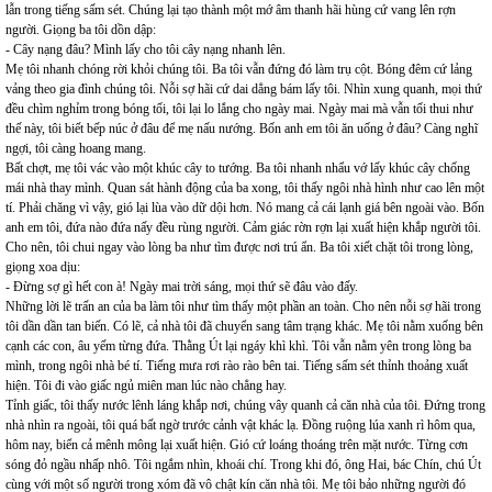
lẫn trong tiếng sấm sét. Chúng lại tạo thành một mớ âm thanh hãi hùng cứ vang lên rợn
người. Giọng ba tôi dồn dập:
- Cây nạng đâu? Mình lấy cho tôi cây nạng nhanh lên.
Mẹ tôi nhanh chóng rời khỏi chúng tôi. Ba tôi vẫn đứng đó làm trụ cột. Bóng đêm cứ lảng
vảng theo gia đình chúng tôi. Nỗi sợ hãi cứ dai dẳng bám lấy tôi. Nhìn xung quanh, mọi thứ
đều chìm nghỉm trong bóng tối, tôi lại lo lắng cho ngày mai. Ngày mai mà vẫn tối thui như
thế này, tôi biết bếp núc ở đâu để mẹ nấu nướng. Bốn anh em tôi ăn uống ở đâu? Càng nghĩ
ngợi, tôi càng hoang mang.
Bất chợt, mẹ tôi vác vào một khúc cây to tướng. Ba tôi nhanh nhẩu vớ lấy khúc cây chống
mái nhà thay mình. Quan sát hành động của ba xong, tôi thấy ngôi nhà hình như cao lên một
tí. Phải chăng vì vậy, gió lại lùa vào dữ dội hơn. Nó mang cả cái lạnh giá bên ngoài vào. Bốn
anh em tôi, đứa nào đứa nấy đều rùng người. Cảm giác rờn rợn lại xuất hiện khắp người tôi.
Cho nên, tôi chui ngay vào lòng ba như tìm được nơi trú ẩn. Ba tôi xiết chặt tôi trong lòng,
giọng xoa dịu:
- Đừng sợ gì hết con à! Ngày mai trời sáng, mọi thứ sẽ đâu vào đấy.
Những lời lẽ trấn an của ba làm tôi như tìm thấy một phần an toàn. Cho nên nỗi sợ hãi trong
tôi dần dần tan biến. Có lẽ, cả nhà tôi đã chuyển sang tâm trạng khác. Mẹ tôi nằm xuống bên
cạnh các con, âu yếm từng đứa. Thằng Út lại ngáy khì khì. Tôi vẫn nằm yên trong lòng ba
mình, trong ngôi nhà bé tí. Tiếng mưa rơi rào rào bên tai. Tiếng sấm sét thỉnh thoảng xuất
hiện. Tôi đi vào giấc ngủ miên man lúc nào chẳng hay.
Tỉnh giấc, tôi thấy nước lênh láng khắp nơi, chúng vây quanh cả căn nhà của tôi. Đứng trong
nhà nhìn ra ngoài, tôi quá bất ngờ trước cảnh vật khác lạ. Đồng ruộng lúa xanh rì hôm qua,
hôm nay, biển cả mênh mông lại xuất hiện. Gió cứ loáng thoáng trên mặt nước. Từng cơn
sóng đỏ ngầu nhấp nhô. Tôi ngắm nhìn, khoái chí. Trong khi đó, ông Hai, bác Chín, chú Út
cùng với một số người trong xóm đã vô chật kín căn nhà tôi. Mẹ tôi bảo những người đó