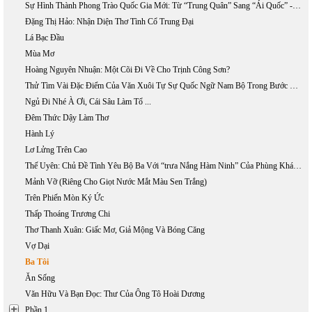
Sự Hình Thành Phong Trào Quốc Gia Mới: Từ “Trung Quân” Sang “Ái Quốc” - Phần 2
Đặng Thị Hảo: Nhận Diện Thơ Tình Cổ Trung Đại
Lá Bạc Đầu
Mùa Mơ
Hoàng Nguyên Nhuận: Một Cõi Đi Về Cho Trịnh Công Sơn?
Thử Tìm Vài Đặc Điểm Của Văn Xuôi Tự Sự Quốc Ngữ Nam Bộ Trong Bước Khởi Đầu
Ngủ Đi Nhé À Ơi, Cái Sâu Làm Tổ ...
Đêm Thức Dậy Làm Thơ
Hành Lý
Lơ Lửng Trên Cao
Thế Uyên: Chủ Đề Tình Yêu Bộ Ba Với “trưa Nắng Hàm Ninh” Của Phùng Khánh Minh
Mảnh Vỡ (Riêng Cho Giọt Nước Mắt Màu Sen Trắng)
Trên Phiến Mòn Ký Ức
Thấp Thoáng Trương Chi
Thơ Thanh Xuân: Giấc Mơ, Giả Mộng Và Bóng Căng
Vợ Dại
Ba Tôi
Ăn Sống
Văn Hữu Và Bạn Đọc: Thư Của Ông Tô Hoài Dương
Phần 1