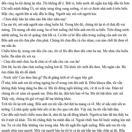
đến cùng ba tôi dựng lại nhà. Tôi không để ý. Bởi vì, biển nước đỏ ngầu kia hấp dẫn tôi hơn.
Chỉ mỗi mình thằng Út, nó nhảy tưng tửng sung sướng, vì nó có được nhà mới ở trên biển.
Mặc cho, người lớn ai nấy đều lo lắng. Người này nói với người kia:
- Chưa thấy bão lụt năm nào lớn như năm nay!
Cha mẹ tôi, nét mặt người nào cũng buồn bã. Trong khi đó, chúng tôi lại tỏ rõ thái độ vui
mừng. Tôi mong cất nhà xong, ba sẽ bơi xuồng chở bốn anh em tôi ra biển. Trên dòng nước
mênh mông, ba tôi sẽ quăng chài bắt cá. Cá lớn cá bé đều nằm trong xuồng của anh em tôi.
Bốn anh em tôi chia phe chia phái. Chúng tôi chia đều cá cho nhau, con nào chết thì đem về
mẹ nấu ăn.
Chiều hôm ấy, trong cơn đói cồn cào, tôi cứ lẽo đẽo theo đòi cơm ba mẹ. Mẹ nhìn cha buồn
buồn. Ba nhìn tôi xót xa:
- Chịu đói một chút, ba đi chài cá về nấu cho các con ăn!
Dứt lời, ba tôi cầm chài xuống xuồng bơi đi. Tôi khóc tức tưởi đòi theo. Mẹ ngăn cản. Bà
ôm chầm lấy tôi dỗ dành:
- Nước nổi! Con theo làm gì? Ba đi giăng lưới sẽ về ngay bây giờ.
Ở nhà, bốn anh em tôi trông ngóng ba về trong cơn đói mệt lả. Đêm khuya dần, tôi vẫn
không thấy bóng dáng ba đâu cả. Mẹ tôi đứng ngồi không yên, cứ đi ra đi vào. Đám trẻ
chúng tôi cứ xúm xít quanh mẹ. Đứa đòi ăn, đứa hỏi han về ba. Mẹ tôi bật khóc nức nở.
Thấy vậy, chúng tôi giả vờ ngủ để mẹ không khóc.
Trời tối rồi lại trời sáng. Bốn anh em tôi vẫn chờ đợi ba mang cá về. Mẹ sẽ nấu một nồi to
tướng. Cả nhà quây quần bên nồi cá ăn cho qua cơn đói. Vậy mà, ba tôi vẫn biệt tăm.
Cho đến một buổi chiều mưa tầm tã, nhà tôi lại rất đông khách. Người ta bảo đã tìm thấy ba
tôi ở một xã khác. Tôi thì chẳng thấy ba mình đâu cả. Ngoài chiếc bao bố buộc miệng kín mít
bác Tư và chú Bảy khiêng vào trong nhà. Mẹ tôi ngất lên ngất xuống. Bốn anh em tôi vây
quanh nhìn mọi người. Một vài người bảo ba tôi bị cá ăn nát bắp tay bắp chân gì đó. Bốn