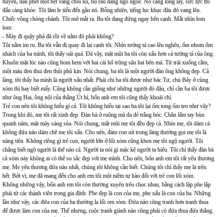
huyền, đầu phết một bệt vàng chói lọi, bộ râu đang ngo ngoe. Nó càng lộng lẫy, sức lực thi
đấu càng khỏe. Tôi lăm le tiến đến gần nó. Bỗng nhiên, tiếng lục khục đâu đó vang lên.
Chiếc võng chòng chành. Tôi mở mắt ra. Ba tôi đang đứng ngay bên cạnh. Mắt nhìn lom
lom:
- Mày đi quậy phá đã rồi về nằm đó phải không?
Tôi nằm im ru. Ba tôi vẫn đi quay đi lại cạnh tôi. Nhìn tướng tá cao lêu nghêu, ốm nhom ốm
nhách của ba mình, tôi thấy oải quá. Đã vậy, mặt mũi ba tôi còn xấu hơn cả tướng tá của ông.
Khuôn mặt lúc nào cũng hom hem với hai cái hố trũng sâu hai bên má. Từ trái xuống cằm,
một màu đen thui đen thủi phủ kín. Nói chung, ba tôi là một người đàn ông không đẹp. Cả
làng, tôi thấy ba mình là người xấu nhất. Phải chi ba tôi được như bác Tư, chú Bảy ở cùng
xóm thì hay biết mấy. Cũng không cần giống như những người đó đâu, chỉ cần ba tôi được
như ông Hai, ông nội của thằng Út hí, bốn anh em tôi cũng thấy khoái chí.
Trẻ con nên tôi không hiểu gì cả. Tôi không hiểu tại sao ba tôi lại ốm tong ốm teo như vậy?
Trong khi đó, mẹ tôi rất xinh đẹp. Đàn bà ở ruộng mà da dẻ trắng bóc. Chân lấm tay bùn
quanh năm, mặt mày sáng sủa. Nói chung, mắt mũi mẹ tôi đều đẹp cả. Nhìn mẹ, tôi dám cá
không đứa nào dám chê mẹ tôi xấu. Cho nên, đám con nít trong làng thường gọi mẹ tôi là
nàng tiên. Không riêng gì trẻ con, người lớn ở lối xóm cũng khen mẹ tôi ngộ người. Tôi
chẳng biết ngộ người là thế nào cả. Người ta nói gì mặc kệ người ta hiểu. Tôi chỉ thấy đàn bà
cả xóm này không ai có thể so sắc đẹp với mẹ mình. Cho nên, bốn anh em tôi rất yêu thương
mẹ. Mẹ yêu thương đứa nào nhất, chúng tôi không cần biết. Chúng tôi chỉ thấy mẹ là trên
hết. Bởi vì, mẹ đã mang đến cho anh em tôi một niềm tự hào đối với trẻ con lối xóm.
Không những vậy, bốn anh em tôi còn thường xuyên trêu chọc nhau, bằng cách lập phe lập
phái từ các thành viên trong gia đình. Phe đẹp là con của mẹ, phe xấu là con của ba. Những
lần như vậy, các đứa con của ba thường la lối om sòm. Đứa nào cũng tranh hơn tranh thua
để được làm con của mẹ. Thế nhưng, cuộc tranh giành nào cũng phải có đứa thua đứa thắng.