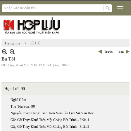
›
Trang nhà
SỐ CŨ
Trước
Sau
Ba Tôi
08 Tháng Mười Một 2010
12:00 SA
(Xem: 9078)
Hợp Lưu 90
Nghề Gốm
Thư Tòa Soạn 90
Nguyễn Phạm Hùng: Tính Toàn Vẹn Của Lịch Sử Văn Học
Gặp Gỡ Thụy Khuê Trên Một Chặng Bút Trình - Phần 1
Gặp Gỡ Thụy Khuê Trên Một Chặng Bút Trình - Phần 2