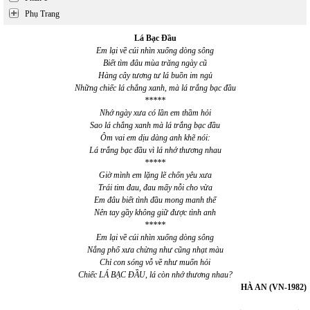
Phụ Trang
Lá Bạc Đầu
Em lại về cúi nhìn xuống dòng sông
Biết tìm đâu mùa trăng ngày cũ
Hàng cây tương tư lá buồn im ngủ
Những chiếc lá chẳng xanh, mà lá trắng bạc đầu
*****
Nhớ ngày xưa có lần em thầm hỏi
Sao lá chẳng xanh mà lá trắng bạc đầu
Ôm vai em dịu dàng anh khẽ nói:
Lá trắng bạc đầu vì lá nhớ thương nhau
*****
Giờ mình em lặng lẽ chốn yêu xưa
Trái tim đau, đau mấy nỗi cho vừa
Em đâu biết tình đầu mong manh thế
Nên tay gầy không giữ được tình anh
*****
Em lại về cúi nhìn xuống dòng sông
Nắng phố xưa chừng như cũng nhạt màu
Chỉ con sóng vỗ về như muốn hỏi
Chiếc LÁ BẠC ĐẦU, lá còn nhớ thương nhau?
HÀ AN (VN-1982)