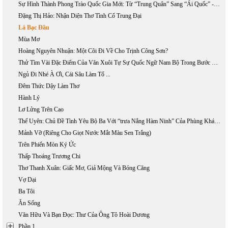
Sự Hình Thành Phong Trào Quốc Gia Mới: Từ “Trung Quân” Sang “Ái Quốc” - Phần 2
Đặng Thị Hảo: Nhận Diện Thơ Tình Cổ Trung Đại
Lá Bạc Đầu
Mùa Mơ
Hoàng Nguyên Nhuận: Một Cõi Đi Về Cho Trịnh Công Sơn?
Thử Tìm Vài Đặc Điểm Của Văn Xuôi Tự Sự Quốc Ngữ Nam Bộ Trong Bước Khởi Đầu
Ngủ Đi Nhé À Ơi, Cái Sâu Làm Tổ ...
Đêm Thức Dậy Làm Thơ
Hành Lý
Lơ Lửng Trên Cao
Thế Uyên: Chủ Đề Tình Yêu Bộ Ba Với “trưa Nắng Hàm Ninh” Của Phùng Khánh Minh
Mảnh Vỡ (Riêng Cho Giọt Nước Mắt Màu Sen Trắng)
Trên Phiến Mòn Ký Ức
Thấp Thoáng Trương Chi
Thơ Thanh Xuân: Giấc Mơ, Giả Mộng Và Bóng Căng
Vợ Dại
Ba Tôi
Ăn Sống
Văn Hữu Và Bạn Đọc: Thư Của Ông Tô Hoài Dương
Phần 1