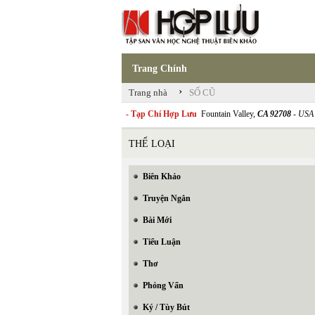
Trang Chính
›
Trang nhà
SỐ CŨ
- Tạp Chí Hợp Lưu
Fountain Valley,
CA 92708
- USA
THỂ LOẠI
Biên Khảo
Truyện Ngắn
Bài Mới
Tiểu Luận
Thơ
Phỏng Vấn
Ký / Tùy Bút