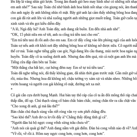
lên lớp lá vàng nhìn gió lượn. Trong âm thanh gió heo may hình như có những nốt nhạc
em anh nhé?” Sau này Toàn chỉ nhớ hình ảnh hoa hình nốt nhạc còn giọng nói, âm tha
cho anh ngày ấy anh không nhìn rõ mặt. Bây giờ anh lại cảm thấy những bông hoa đan
con gái đã rút anh lên và nhả xuống người anh những giọt muốt trắng. Toàn giở cuốn t
xinh xinh và tên gọi kiều diễm đây.
“A lô, Ngà đấy hả? Anh Toàn đây, anh đang rất buồn. Em đến nhà anh nhé”.
“OK, 15 phút nữa em sẽ tới, anh ra cổng trả tiền taxi cho em”.
“Em trả tiên taxi đi rồi anh cho em sau. Em cứ đẩy cổng vào lên phòng ngủ của anh luô
Toàn sợ nếu anh rời khỏi nơi đây những bông hoa sẽ không nở được nữa. Cô người mẫu 
thế cơ mà. Toàn nghe tiếng giầy cao gót, Ngà đang lên cầu thang, mùi nước hoa ngào ngạt
huyền. Toàn đẩy cô ta xuống dưới anh. Nhưng đau đớn quá, rút cả ruột gan anh lên mà
Tiếng cửa đập rầm bên tai Toàn:
“Một thằng cha bất lực, cụt hứng đêm nay. Em sẽ tự trả tiền taxi”.
Toàn đã nghe tiếng nói, đã thấy không gian, đã nhìn thời gian trước mặt. Gần một giờ 
rồi, mùa thu. Nhưng hoa đã không nở, chậu tường vy xám xịt và nhăn nheo. Những bôn
vườn hoang và người con gái không rõ mặt, đường nét xa mờ.
*
Cô gái cằn cựa dưới bụng Mạnh. Hai bàn tay thô ráp của cô ta ấn đôi mông thô ráp ch
thấp dần, đổ ụp. Chú thạch sùng cố bám chắc bám chắc, móng chân tõe ra cấu chặt vân
“Cho xong đi anh, gì mà lâu thế?”
Bàn chân chú thạch sùng vẫn riết róng vân vy sơn phết chẳng đều.
“Sao khó thế? Anh đơ cu lơ rồi đấy à? Chẳng thấy động tĩnh gì cả”.
“Người đàn bà bộ ngực cong vểnh sừng trâu chưa về”.
“Anh nói cái quái gì thế? Anh đang nằm với gái điếm. Đàn bà cong vểnh nào đi về? Anh
“Về rồi, về rồi à. Hôm nay ngực cong hơn, cong hơn, cong hơn”.