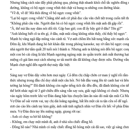
Nhưng bằng cách nào đấy phải phóng qua, phóng thật nhanh khỏi chỗ tắc nghẽn đông n
đường, không có bộ ngực cong vểnh thít chặt và bung ra những con đường khác.
“Về đi, về đi! Mà thôi đừng về bộ ngực cong vểnh”.
“Lại bộ ngực cong vểnh? Chẳng nhẽ anh cứ phải đọc câu văn chết tiệt trong cuốn tiểt th
“Không phải câu văn. Người đàn bà có bộ ngực cong vểnh lên mặt anh đã gặp rồi”.
“À, thế mà lâu nay dám nói dối tôi. Gặp bao giờ, con đĩ ấy bây giờ ở đâu? Tên gì?”
“Anh không biết cô ta tên gì, ở đâu, mặt mũi cũng không nhìn thấy, chỉ thấy bộ ngực”.
Mạnh bị văng ngã đập mông vào cánh tủ. Vợ anh chồm lên hất tung bằng sức mạnh của c
Đêm ấy, khi Mạnh đang hò hét khản đặc trong phòng karaoke, tay rờ rẫm bộ ngực cong
nhà người thợ tẩm quất 20 tuổi nói l thành n. Nhưng anh ta không nói đến bộ ngực co
một con bò cái cũng là khi Mạnh ngượng ngùng mặc áo quần trước ánh mắt thương hại c
miệng cô gái làm mọi cách nhưng xe tải mười tấn đã không chạy được nữa. Đường vắng
Mạnh chợt nghĩ đến người thợ máy đặc biệt.
*
Sáng nay vợ Đàn dậy sớm hơn mọi ngày. Cả đêm chị chập chờn cơ man ý nghĩ rối rắm
thức nhưng trong đầu chỉ duy nhất một câu hỏi. Nó bắt đầu vang lên từ canh hai và liên
tường lại hỏng?” Đã đành không còn nghe tiếng tích tắc đều đều, đã đành không còn t
thể lười nhác ngủ từ 3 giờ chiều đến sáng vẫn say sưa, giấc ngủ không có chuột. Như
vào ngày hôm trước khi vợ Đàn đang bận bịu chuyện làm ăn nào đó mãi tận mũi Cà M
Vợ Đàn uể oải vươn vai, tay chị dài loăng ngoăng, hất lên một cái ra tận cửa sổ để ngỏ
ượt cào cào lên cánh tay kim giây, ánh mắt tinh nghịch nhìn vợ Đàn rồi liếc về phía Đàn
mưa. Vợ Đàn đưa tay lên miệng ngáp, giọng rời rạc:
- Anh có chạy ra bờ hồ không?
- Không, em chạy một mình đi, anh ở nhà sửa chiếc đồng hồ.
- Đồng hồ nào? Nhà mình có mấy chiếc đồng hồ hỏng một cái đã sao, việc gì sáng chưa