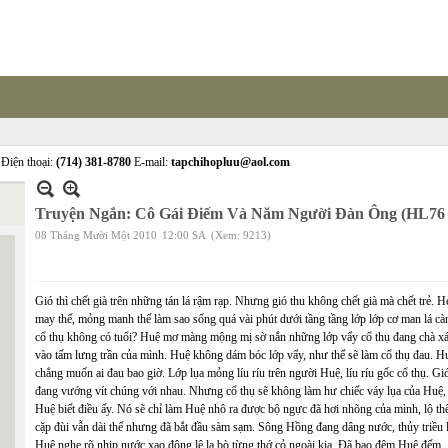
Điện thoại:
(714) 381-8780
E-mail:
tapchihopluu@aol.com
Truyện Ngắn: Cô Gái Điếm Và Năm Người Đàn Ông (HL76 
08 Tháng Mười Một 2010
12:00 SA
(Xem: 9213)
Gió thì chết già trên những tán lá rậm rạp. Nhưng gió thu không chết già mà chết trẻ. H
may thế, mỏng manh thế làm sao sống quá vài phút dưới tầng tầng lớp lớp cơ man lá cà
cổ thụ không có tuổi? Huệ mơ màng mộng mị sờ nắn những lớp vẩy cổ thụ đang chà xá
vào tấm lưng trần của mình. Huệ không dám bóc lớp vẩy, như thế sẽ làm cổ thụ đau. H
chẳng muốn ai đau bao giờ. Lớp lụa mỏng líu ríu trên người Huệ, líu ríu gốc cổ thụ. Gi
đang vướng vít chúng với nhau. Nhưng cổ thụ sẽ không làm hư chiếc váy lụa của Huệ,
Huệ biết điều ấy. Nó sẽ chỉ làm Huệ nhô ra được bộ ngực đã hơi nhõng của mình, lộ t
cặp đùi vẫn dài thế nhưng đã bắt đầu sàm sạm. Sông Hồng đang dâng nước, thủy triều 
Huệ nghe rõ nhịp nước xao động lê la bò từng thớ cỏ ngoài kia. Đã bao đêm Huệ đếm