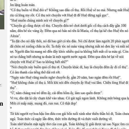
Im lặng hoàn toàn.
“Cổ thụ buồn vì Huệ đói ư? Không sao đâu cổ thụ. Rồi Huệ sẽ no mà. Nhưng mắt Huệ
ríu cả lông my rồi. Cổ thụ nói chuyện với Huệ đi để Huệ đừng ngủ gục”.
“Huệ muốn chúng mình nói về chuyện gì?”
“Chuyện gì cũng được cổ thụ. Chuyện đứa trẻ chơi dưới gốc cổ thụ cách đây gần 100
năm, đứa bé tóc vàng ấy. Đêm qua nó bảo nó tên là Maria, cổ thụ lại kể cho Huệ tên nó 
Alixia”.
“Ta đặt cho nó đấy thôi, nó đã bao giờ có tên đâu. Nó chỉ được làm người 20 phút người
đã chôn nó xuống chân ta rồi. Ta thấy tóc nó màu vàng nhưng mắt nó đen láy và mũi n
tẹt. Người đàn bà mang nó đến đây khóc nhiều quá ta không biết mắt cô ta màu gì. Còn
nó ta chẳng biết nhưng ta đoán là một người nước ngoài. Đêm qua đứa bé lại về nói
chuyện với Huệ à? Sao ta không biết nhỉ?”
“Nói chuyện này buồn quá cổ thụ ơi. Chuyện khác đi, hay là chuyện đêm ấy đi cổ thụ”.
Có âm thanh của tiếng thở dài rơi rớt.
“Ngày nào Huệ cũng muốn nghe chuyến ấy, gần 20 năm, bao ngàn đêm rồi Huệ”.
“Huệ không chán cổ thụ à. Mỗi khi nói đến chuyện ấy Huệ vui lắm. Chiều lòng Huệ đi
ữ:
thụ”.
“Ừ, năm chàng trai trẻ đêm ấy, cái đêm hôm ấy, làm sao quên được”.
Vi vu, dìu dặt lá cây chạm khẽ vào nhau. Cô gái ngủ ngon lành. Không một bóng qua lạ
m
Môi cô mấp máy, mọng đỏ, run run. Cô thật đẹp!
*
Từ khi người vợ hoa hậu ôm đứa con gái bốn tuổi xinh như thiên thần bỏ đi, Toàn chưa
ngủ. Toàn thức cả ngày lẫn đêm, thức trên đường đi và thức suốt đường về.
Toàn nhớ khuôn mặt ngây thơ của con gái, Toàn không lý giải được tại sao Ngọc ôm c