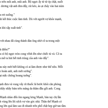
 trên môi anh, mũi anh. Bộ ngực ấy từ từ ép chặt, nuốt
u dương vật anh đưa đẩy, rút kéo, ào ạt chảy vào hai núm
a rơi xuống.”
nh kết thúc cuộc làm tình. Dù với người vợ khỏe mạnh,
khi sắp xuất tinh”.
với nhau đã cùng thành đàn ông nhờ cô ta trong một
ái điếm?”
 có bộ ngực tròn cong vểnh lên như chiếc tù và. Cô ta
 mở ra hút hết tinh trùng của anh vào đấy”.
sau này mới biết không có ai làm được như thế nữa. Mỗi
nh hoàn anh, anh mới sướng”.
lại mắc chứng hoang tuởng”.
ạnh đưa và vung vẩy rít thuốc lá bước khỏi căn phòng.
t nhầy nhầy bám trên mảng da thâm đầu gối anh. Cong
 Mạnh nhào đến ôm ngang lưng Mạnh, bàn tay chị lần
 vùng lên lôi xệch vợ vào góc nhà. Thân thể Mạnh có
ng lớn quá làm sao đi nhanh trên phố chật hẹp giờ tan tầm.