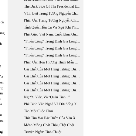
The Dark Side Of The Presidential Election Years
Vĩnh Biệt Trung Tướng Nguyễn Chánh Thi (1923 - 2007)
Phân Ưu: Trung Tướng Nguyễn Chánh Thi (1923 - 2007)
 cả
Tỉnh Quốc Hồn Ca Và Ngữ Khí Phê Phán Của Phan Châu Trinh
ung
Phật Giáo Việt Nam: Cuối Khúc Quanh Dài
“Phiến Cộng” Trong Dinh Gia Long - Phần 1
nh
“Phiến Cộng” Trong Dinh Gia Long - Phần 2
n
“Phiến Cộng” Trong Dinh Gia Long - Phần 3
Phân Ưu: Hòa Thượng Thích Mẫn Giác Viên Tịch Tại Hoa Kỳ (ngày 13 - 10 - 2006)
g
Cái Chết Của Một Hàng Tướng: Dương Văn Minh (1916 - 2001) - Phần 1
Cái Chết Của Một Hàng Tướng: Dương Văn Minh (1916 - 2001) - Phần 2
ùa.
bên
Cái Chết Của Một Hàng Tướng: Dương Văn Minh (1916 - 2001) - Phần 3
ông
Cái Chết Của Một Hàng Tướng: Dương Văn Minh (1916 - 2001) - Phụ Bản
ầm
Người, Việc, Và “Quán Tính...”
n
và
Phê Bình Văn Nghệ Và Đời Sống Xã Hội
Tàn Một Cuộc Chơi
ám
Thử Tìm Vài Đặc Điểm Của Văn Xuôi Tự Sự Quốc Ngữ Nam Bộ Trong Bước Khởi Đầu
hoa
Mênh Mông Chật Chội, Chật Chội Mênh Mông
ng
Truyện Ngắn: Tình Chuột