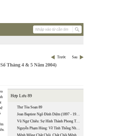
Trước
Sau
Số Tháng 4 & 5 Năm 2004)
eo
Hợp Lưu 89
nh
t
Thư Tòa Soạn 89
uệ
ó
Jean Baptiste Ngô Đình Diệm (1897 - 1963): Thời Kỳ Chưa Nắm Quyền, 1897-1954 (phần 2)
Vũ Ngự Chiêu: Sự Hình Thành Phong Trào Quốc Gia Mới: Từ “trung Quân” Sang “ái Quốc”
hêm
Nguyễn Phạm Hùng: Về Tính Thống Nhất Giữa Văn Học Triều Tây Sơn Và Văn Học Triều Nguyễn
lên.
Mênh Mông Chật Chội, Chật Chội Mênh Mông