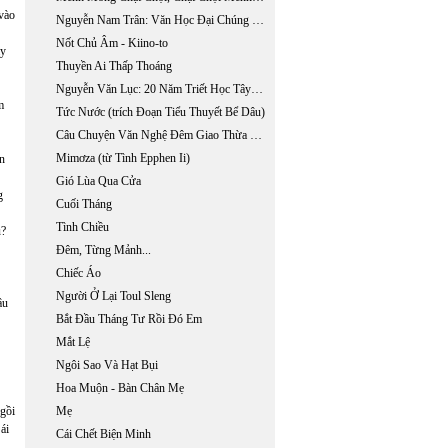
 vào
Nguyễn Nam Trân: Văn Học Đại Chúng Nhật Bản Hiện Đại: Tiểu Thuyết Trinh Thám Và Khoa Học Giả Tưởng
Nốt Chủ Âm - Kiino-to
áy
Thuyền Ai Thấp Thoáng
Nguyễn Văn Lục: 20 Năm Triết Học Tây Phương Ở Miền Nam Việt Nam 1955 - 1975
m
Tức Nước (trích Đoạn Tiểu Thuyết Bể Dâu)
Câu Chuyện Văn Nghệ Đêm Giao Thừa Với Nhà Thơ Lê Đạt
Mimơza (từ Tình Epphen Ii)
n
Gió Lùa Qua Cửa
g
Cuối Tháng
Tình Chiều
ụ?
Đêm, Từng Mảnh...
Chiếc Áo
Người Ở Lại Toul Sleng
ậu
Bắt Đầu Tháng Tư Rồi Đó Em
Mắt Lệ
Ngôi Sao Và Hạt Bụi
Hoa Muộn - Bàn Chân Mẹ
ngồi
Mẹ
ái
Cái Chết Biện Minh