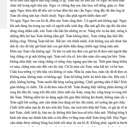
bỏ đi theo một người đàn ông chẳng có gì. Toàn đầy đủ mọi thứ và Ngọc đã thỏa mãn
chán chê trong ngôi nhà này. Ngọc có chồng đẹp trai, hào hoa, nổi tiếng, giàu có. Ban
ngày Ngọc thừa tiền để tiêu xài và ban đêm khi nào cần Ngọc cũng đầy đủ đàn ông từ
Toàn dù nồng nàn hay chuồi chuội. Ngọc đâu phải người nhiều đam mê?
Từ ngày Ngọc ôm con bỏ đi, đêm nào Toàn cũng thức. Cả người anh không ngủ. Ngay
khi anh đang ôm trong tay một cô người mẫu xinh đẹp, đầu anh gối lên cặp đùi dài như
dòng sông nhắm mắt, trán Toàn vẫn hằn lên những ưu tư. Nặng trĩu và ám ảnh, mông l
những điều hư hao Toàn không nắm giữ. Toàn không khóc, Toàn chẳng đau khổ đến
không cùng. Nhưng Toàn bất lực. Bất lực với chính mình. Anh không xua nổi được hì
ảnh ấy cho dù bây giờ hình ảnh con gái thiên thần đang chiếm ngự dòng máu anh.
Đêm nay Toàn vẫn không ngủ. Từ khi vợ anh ôm đứa con gái bỏ đi theo một người đà
ông chẳng có gì anh không ngủ. Toàn mở cửa sổ, kéo tấm màn cửa sang hai bên. Toàn
không nhìn thấy sao cũng chẳng có trăng chạy ngang qua bàn tay. Thời gian đang khôn
có mùa, chẳng mùa nào đến vào lúc này. Chỉ là mùa của Toàn, mùa bất lực và hư hao.
Chậu hoa tường vy bên bậu cửa không có màu. Màu lá, màu hoa, màu cây đã đi theo m
Không mùa, không màu và không ngủ. Toàn hờ hững bước lui khỏi bậu cửa. Bên trái, 
phải, không hướng. Toàn muốn đặt lưng xuống giường. Chiếc giường nằm ở đâu? Kh
gian không có chiều. Tất cả đã theo mùa đi hết. Toàn thoáng thấy những phím dương c
rung lên đâu đó, rung trên đôi môi, khóe mắt của Toàn, rung dọc sống lưng và rung trê
đùi Toàn. Những niềm hư ảo đang ngân lên giai điệu không âm thanh, không màu sắc 
Toàn ngồi bệt xuống, anh cảm nhận hoa đang nở dọc đùi mình, nở xuống tận gót chân.
Chiếc lưỡi mềm mại ấy đu kéo trên đùi Toàn, ràn rượi trên thân thể Toàn, cô gái lại về 
ảnh Toàn, chiếc lưỡi ấy, bàn tay ấy không thôi làm hoa nở trên chân anh. Những bông 
hình nốt nhạc tạo thành bản tình ca êm đềm và lãng mạn nhất Toàn từng biết. Hay Ngọc
cảm nhận được những bông hoa hình nốt nhạc ấy mà bỏ đi. Không phải, người ta thườ