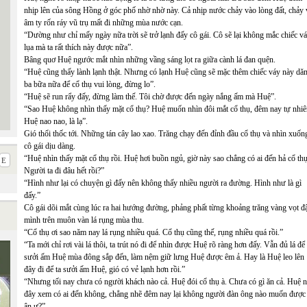
nhịp lên của sông Hồng ở góc phố nhờ nhờ này. Cả nhịp nước chảy vào lòng đất, chảy
âm ty rốn ráy vũ trụ mất đi những mùa nước cạn.
“Dường như chỉ mấy ngày nữa trời sẽ trở lạnh đấy cô gái. Cô sẽ lại không mắc chiếc v
lụa mà ta rất thích này được nữa”.
Bâng quơ Huệ ngước mắt nhìn những vầng sáng lọt ra giữa cành lá đan quện.
“Huệ cũng thấy lành lạnh thật. Nhưng có lạnh Huệ cũng sẽ mặc thêm chiếc váy này dă
ba bữa nữa để cổ thụ vui lòng, đừng lo”.
“Huệ sẽ run rẩy đấy, đừng làm thế. Tôi chờ được đến ngày nắng ấm mà Huệ”.
“Sao Huệ không nhìn thấy mặt cổ thụ? Huệ muốn nhìn đôi mắt cổ thụ, đêm nay tự nhiê
Huệ nao nao, là lạ”.
Gió thổi thốc tới. Những tán cây lao xao. Trăng chạy đến đỉnh đầu cổ thụ và nhìn xuốn
cô gái dịu dàng.
“Huệ nhìn thấy mặt cổ thụ rồi. Huệ hơi buồn ngủ, giờ này sao chẳng có ai đến hả cổ th
Người ta đi đâu hết rồi?”
“Hình như lại có chuyện gì đấy nên không thấy nhiều người ra đường. Hình như là gì
đấy.”
Cô gái dõi mắt cùng lúc ra hai hướng đường, phảng phất từng khoảng trăng vàng vọt đ
mình trên muôn vàn lá rụng mùa thu.
“Cổ thụ ơi sao năm nay lá rụng nhiều quá. Cổ thụ cũng thế, rụng nhiều quá rồi.”
“Ta mới chỉ rơi vài lá thôi, ta trút nó đi để nhìn được Huệ rõ ràng hơn đấy. Vẫn đủ lá để
sưởi ấm Huệ mùa đông sắp đến, làm nệm giữ lưng Huệ được êm ả. Hay là Huệ leo lên
đây đi để ta sưởi ấm Huệ, gió có vẻ lạnh hơn rồi.”
“Nhưng tối nay chưa có người khách nào cả. Huệ đói cổ thụ à. Chưa có gì ăn cả. Huệ 
đây xem có ai đến không, chẳng nhẽ đêm nay lại không người đàn ông nào muốn được 
ân ư?”