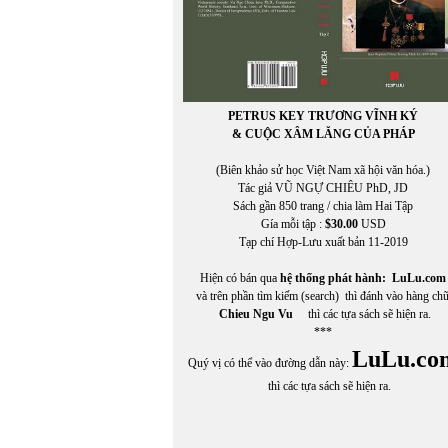
PETRUS KEY TRƯƠNG VĨNH KÝ
& CUỘC XÂM LĂNG CỦA PHÁP
(Biên khảo sử học Việt Nam xã hội văn hóa.)
Tác giả VŨ NGỰ CHIÊU PhD, JD
Sách gần 850 trang / chia làm Hai Tập
Gía mỗi tập :
$30.00
USD
Tạp chí Hợp-Lưu xuất bản 11-2019
Hiện có bán qua
hệ thống phát hành:
LuLu.com
và trên phần tìm kiếm (search) thì đánh vào hàng ch
Chieu Ngu Vu
thì các tựa sách sẽ hiện ra.
***
LuLu.co
Quý vị có thể vào đường dẫn này:
thì các tựa sách sẽ hiện ra.