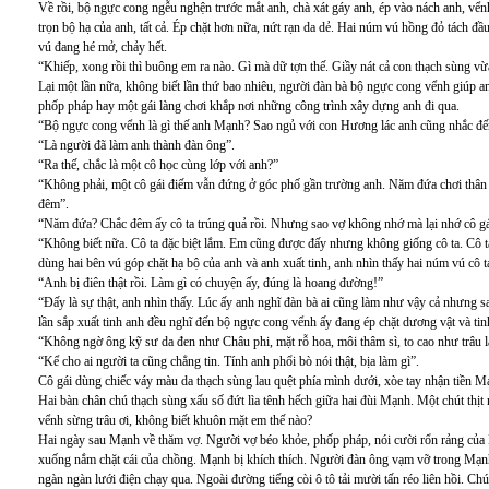
Về rồi, bộ ngực cong ngễu nghện trước mắt anh, chà xát gáy anh, ép vào nách anh, vểnh
trọn bộ hạ của anh, tất cả. Ép chặt hơn nữa, nứt rạn da dẻ. Hai núm vú hồng đỏ tách đầ
vú đang hé mở, chảy hết.
“Khiếp, xong rồi thì buông em ra nào. Gì mà dữ tợn thế. Giầy nát cả con thạch sùng vừ
Lại một lần nữa, không biết lần thứ bao nhiêu, người đàn bà bộ ngực cong vểnh giúp a
phốp pháp hay một gái làng chơi khắp nơi những công trình xây dựng anh đi qua.
“Bộ ngực cong vểnh là gì thế anh Mạnh? Sao ngủ với con Hương lác anh cũng nhắc đến 
“Là người đã làm anh thành đàn ông”.
“Ra thế, chắc là một cô học cùng lớp với anh?”
“Không phải, một cô gái điếm vẫn đứng ở góc phố gần trường anh. Năm đứa chơi thân 
đêm”.
“Năm đứa? Chắc đêm ấy cô ta trúng quả rồi. Nhưng sao vợ không nhớ mà lại nhớ cô g
“Không biết nữa. Cô ta đặc biệt lắm. Em cũng được đấy nhưng không giống cô ta. Cô ta
dùng hai bên vú góp chặt hạ bộ của anh và anh xuất tinh, anh nhìn thấy hai núm vú cô ta
“Anh bị điên thật rồi. Làm gì có chuyện ấy, đúng là hoang đường!”
“Đấy là sự thật, anh nhìn thấy. Lúc ấy anh nghĩ đàn bà ai cũng làm như vậy cả nhưng 
lần sắp xuất tinh anh đều nghĩ đến bộ ngực cong vểnh ấy đang ép chặt dương vật và ti
“Không ngờ ông kỹ sư da đen như Châu phi, mặt rỗ hoa, môi thâm sì, to cao như trâu 
“Kể cho ai người ta cũng chẳng tin. Tính anh phổi bò nói thật, bịa làm gì”.
Cô gái dùng chiếc váy màu da thạch sùng lau quệt phía mình dưới, xòe tay nhận tiền M
Hai bàn chân chú thạch sùng xấu số đứt lìa tênh hếch giữa hai đùi Mạnh. Một chút thị
vểnh sừng trâu ơi, không biết khuôn mặt em thế nào?
Hai ngày sau Mạnh về thăm vợ. Người vợ béo khỏe, phốp pháp, nói cười rổn rảng của
xuống nắm chặt cái của chồng. Mạnh bị khích thích. Người đàn ông vạm vỡ trong Mạnh
ngàn ngàn lưới điện chạy qua. Ngoài đường tiếng còi ô tô tải mười tấn réo liên hồi. Chú