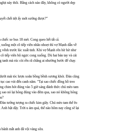
ghịt này thôi. Bằng cách nào đây, không có người dẹp
uyết chết tiệt ấy mới sướng được?”
hiếc xe bus 18 mét. Cong queo hết tất cả.
 xuống một cô tiếp viên nhão nhoẹt thì vợ Mạnh dẫn về
ng vểnh trước lúc xuất tinh. Khi vợ Mạnh rên hừ hừ như
ô tiếp viên bộ ngực cong xuống. Dù hai bàn tay và cái
 tanh mà rúc còi rền rã chẳng ai nhường bước để chạy.
 dưới mái tóc lượn xoăn bồng bềnh sương khói. Đàn cũng
 tục cao vút đến canh năm. “Tại sao chiếc đồng hồ treo
iếng chim hót đúng vào 5 giờ sáng đánh thức chú mèo tam
ng sao nó lại hỏng đúng vào đêm qua, sao nó không hỏng
au?
. Đàn tưởng tượng ra chiếc kim giây. Chú mèo tam thể ẽo
. Anh bật dậy. Trời u ám quá, thể nào hôm nay cũng sẽ lại
 bảnh mắt anh đã vội vàng sửa.