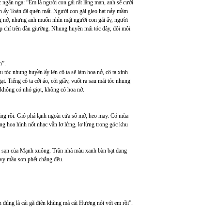
 ngân nga: “Em là người con gái rất lãng mạn, anh sẽ cưới
nh ấy Toàn đã quên mất. Người con gái gieo hạt nảy mầm
g nở, nhưng anh muốn nhìn mặt người con gái ấy, người
ạp chí trên đầu giường. Nhung huyền mái tóc đây, đôi môi
n”.
tóc nhung huyền ấy lên cô ta sẽ làm hoa nở, cô ta xinh
. Tiếng cô ta cởi áo, cởi giầy, vuốt ra sau mái tóc nhung
 không có nhỏ giọt, không có hoa nở.
sáng rồi. Gió phả lạnh ngoài cửa sổ mở, heo may. Có mùa
g hoa hình nốt nhạc vẫn lơ lửng, lơ lửng trong góc khu
ai sạn của Mạnh xuống. Trần nhà màu xanh bàn bạt đang
 vy mầu sơn phết chẳng đều.
 đúng là cái gã điên khùng mà cái Hương nói với em rồi”.