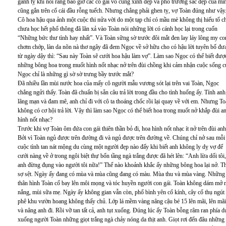
ganh tỵ khi nói rằng bao giờ các cô gái vô cùng xinh đẹp và phô trương sắc đẹp của mì
cũng gắn trên cổ cái đầu rỗng tuếch. Nhưng chẳng phải ghen tỵ, vợ Toàn đúng như vậy
Cô hoa hậu qua ảnh một cuộc thi nửa vời do một tạp chí có mầu mè không thị hiếu tổ c
chưa học hết phổ thông đã lăn xả vào Toàn nói những lời có cánh học lại trong cuốn
“Những bức thư tình hay nhất”. Và Toàn sững sờ trước đôi mắt đen lay láy lông my c
chơm chớp, làn da nõn nà thơ ngây đã đem Ngọc về sở hữu cho có hậu lời tuyên bố đưa
từ ngày dậy thì: “Sau này Toàn sẽ cưới hoa hậu làm vợ”. Làm sao Ngọc có thể biết đượ
những bông hoa trong muốt hình nốt nhạc nở trên đùi chồng khi cảm nhận cuộc sống c
Ngọc chỉ là những gì sờ sờ trưng bầy trước mắt?
Đã nhiều lần mùi nước hoa của mấy cô người mẫu vương sót lại trên vai Toàn, Ngọc
chẳng ngửi thấy. Toàn đã chuẩn bị sẵn câu trả lời trong đầu cho tình huống ấy. Tính anh
lãng mạn và đam mê, anh chỉ đi với cô ta thoáng chốc rồi lại quay về với em. Nhưng T
không có cơ hội trả lời. Vậy thì làm sao Ngọc có thể biết hoa trong muốt nở khắp đùi a
hình nốt nhạc?
Trước khi vợ Toàn ôm đứa con gái thiên thần bỏ đi, hoa hình nốt nhạc ít nở trên đùi anh
Bởi vì Toàn ngủ được trên đường đi và ngủ được trên đường về. Chúng chỉ nở sau mỗi
cuộc tình tan nát mộng du cùng một người đẹp nào đấy khi biết anh không ly dỵ vợ để
cưới nàng về ở trong ngôi biệt thự bốn tầng ngà trắng được đã hét lên: “Anh lừa dối tôi,
anh đừng đụng vào người tôi nữa!” Thế nào khoảnh khắc ấy những bông hoa lại nở. Thâ
sợ sệt. Ngày ấy đang có mùa và mùa cũng đang có màu. Mùa thu và mùa vàng. Những
thân hình Toàn cố bay lên môi mọng và tóc huyền người con gái. Toàn không dám mở mắ
nắng, mùi sữa mẹ. Ngày ấy không gian vẫn còn, phố bình yên cổ kính, cây cổ thụ ngú
phê khu vườn hoang không thấy chủ. Lớp lá mềm vàng nâng cậu bé 15 lên mãi, lên mãi c
và nâng anh đi. Rồi vỡ tan tất cả, anh tụt xuống. Đúng lúc ấy Toàn bỗng râm ran phía 
xuống người Toàn những giọt trắng ngà chảy nóng da thịt anh. Giọt rơi đến đâu những