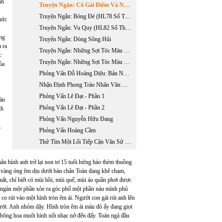
nh
Truyện Ngắn: Cô Gái Điếm Và Năm Người Đàn Ông (HL76 Số Tháng 4 & 5 Năm 2004)
.
Truyện Ngắn: Bóng Đè (HL78 Số Tháng 8 & 9 Năm 2004)
hức
Truyện Ngắn: Vu Quy (HL82 Số Tháng 4 & 5 Năm 2005)
ong
Truyện Ngắn: Dòng Sông Hủi
 ra
Truyện Ngắn: Những Sợi Tóc Màu Tang Lễ
c
Truyện Ngắn: Những Sợi Tóc Màu Tang Lễ
ủa
Phỏng Vấn Đỗ Hoàng Diệu: Bản Năng Nhà Văn Trong Xã Hội Đồng Phục
Nhận Định Phong Trào Nhân Văn Giai Phẩm
Phỏng Vấn Lê Đạt - Phần 1
oàn
Phỏng Vấn Lê Đạt - Phần 2
nh
Phỏng Vấn Nguyễn Hữu Đang
.
Phỏng Vấn Hoàng Cầm
Thử Tìm Một Lối Tiếp Cận Văn Sử Học Về Hai Mươi Nhăm Năm Văn Học Việt Nam Hải Ngoại 1975 - 2000
n hình anh trở lại non tơ 15 tuổi hứng háo thèm thuồng
 vàng óng êm dịu dưới bàn chân Toàn đang khẽ chạm,
t, chỉ biết có mùi hồi, mùi quế, mùi áo quần phơi được
t ngàn một phần xòe ra góc phố một phần náu mình phủ
o rút vào một hình tròn êm ái. Người con gái rút anh lên
dưới. Anh nhỏm dậy. Hình tròn êm ái màu đỏ ấy đang giọt
 bông hoa muốt hình nốt nhạc nở đến đấy. Toàn ngả đầu