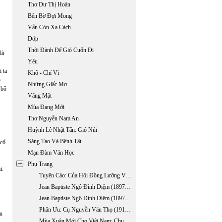
Thơ Dư Thị Hoàn
Bến Bờ Đợi Mong
Vẫn Còn Xa Cách
Dớp
Thôi Đành Để Gió Cuốn Đi
là
Yêu
 ta
Khổ - Chỉ Vì
ó
Những Giấc Mơ
 bố
Vắng Mặt
Mùa Đang Mới
Thơ Nguyễn Nam An
Huỳnh Lê Nhật Tấn: Gió Núi
Sáng Tạo Và Bệnh Tật
 cổ
Mạn Đàm Văn Học
Phụ Trang
i.
Tuyên Cáo: Của Hội Đồng Lưỡng Viện Giáo Hội Phật Giáo VN Thống Nhất Về Việc TQ Xâm Lấn Hai Quần Đảo Hoàng Sa Và Trường Sa
Jean Baptiste Ngô Đình Diệm (1897 - 1963): Thời Kỳ Chưa Nắm Quyền, 1897-1954 (phần 1)
Jean Baptiste Ngô Đình Diệm (1897 - 1963): Thời Kỳ Chưa Nắm Quyền, 1897-1954 (Phần 2)
Phân Ưu: Cụ Nguyễn Văn Thọ (1919 - 2007)
on
Mùa Xuân Mới Cho Việt Nam: Chuyến Đi Việt Nam Của Tổng Thống Bush, 17 - 20/11/2006