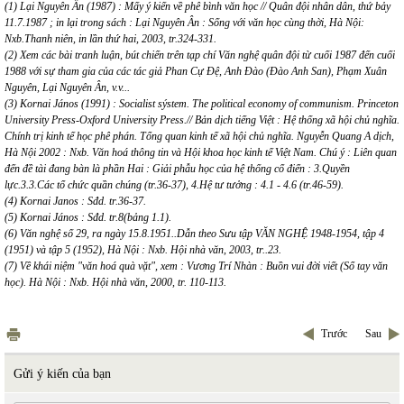
(1) Lại Nguyên Ân (1987) : Mấy ý kiến về phê bình văn học // Quân đội nhân dân, thứ bảy
11.7.1987 ; in lại trong sách : Lại Nguyên Ân : Sống với văn học cùng thời, Hà Nội:
Nxb.Thanh niên, in lần thứ hai, 2003, tr.324-331.
(2) Xem các bài tranh luận, bút chiến trên tạp chí Văn nghệ quân đội từ cuối 1987 đến cuối
1988 với sự tham gia của các tác giả Phan Cự Đệ, Anh Đào (Đào Anh San), Phạm Xuân
Nguyên, Lại Nguyên Ân, v.v...
(3) Kornai János (1991) : Socialist sýstem. The political economy of communism. Princeton
University Press-Oxford University Press.// Bản dịch tiếng Việt : Hệ thống xã hội chủ nghĩa.
Chính trị kinh tế học phê phán. Tổng quan kinh tế xã hội chủ nghĩa. Nguyễn Quang A dịch,
Hà Nội 2002 : Nxb. Văn hoá thông tin và Hội khoa học kinh tế Việt Nam. Chú ý : Liên quan
đến đề tài đang bàn là phần Hai : Giải phẫu học của hệ thống cổ điển : 3.Quyền
lực.3.3.Các tổ chức quần chúng (tr.36-37), 4.Hệ tư tưởng : 4.1 - 4.6 (tr.46-59).
(4) Kornai Janos : Sđd. tr.36-37.
(5) Kornai János : Sđd. tr.8(bảng 1.1).
(6) Văn nghệ số 29, ra ngày 15.8.1951..Dẫn theo Sưu tập VĂN NGHỆ 1948-1954, tập 4
(1951) và tập 5 (1952), Hà Nội : Nxb. Hội nhà văn, 2003, tr..23.
(7) Về khái niệm "văn hoá quà vặt", xem : Vương Trí Nhàn : Buồn vui đời viết (Sổ tay văn
học). Hà Nội : Nxb. Hội nhà văn, 2000, tr. 110-113.
Trước
Sau
Gửi ý kiến của bạn