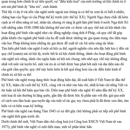
quan trọng hơn chính là sự tiên quyết, sự "điều kiện hoá" của môi trường xã hội chính trị ở
nơi mà phê bình ấy "khu trú", sinh thành.
Thử lấy ví dụ ở vài nền văn nghệ nước ngoài mà chúng ta có thể tự xem là có biết ít nhiều,
chẳng hạn của Nga và của Pháp thế kỷ trước (tức thế kỷ XX). Người Nga chưa chắc đã kém
cạnh ai về tiềm năng trí tuệ, nhân tài; nhưng rõ ràng là giới làm phê bình ở nước Nga thời Xô
viết những năm 1930-1990 hẳn không thể mơ ước có được cái quy chế mà xã hội dành cho
hoạt động phê bình văn nghệ như các đồng nghiệp cùng thời ở Pháp, cái quy chế đã góp
phần khiến cho ngành phê bình của họ đề xuất được những tác gia quan trọng cho diện mạo
văn học Pháp không kém những tác gia được đề xuất từ các bộ môn sáng tác khác.
Tìm hiểu phê bình văn nghệ ở một xã hội cụ thể, người nghiên cứu nên đặc biệt lưu ý đến cái
quy chế (statut) mà xã hội ấy, trước hết là xã hội chính thống, dành cho hoạt động phê bình
văn nghệ nói riêng, dành cho ngôn luận xã hội nói chung; nên nhớ quy chế này không đồng
nhất với một vài tuyên bố, một vài ưu ái cá biệt được ban phát bởi một vài đại diện nào đó
của giới cầm quyền; quy chế này luôn luôn là kết quả tổng hoà của các điều kiện kinh tế
chính trị xã hội cụ thể.
Phê bình văn nghệ trong dạng thức hoạt động hiện đại, đã xuất hiện ở Việt Nam từ đầu thế
kỷ XX, thậm chí cuối thế kỷ XIX, cùng với và nhờ vào báo chí, nhất là báo chí tiếng Việt và
dư luận xã hội thể hiện qua báo chí. Diện mạo phê bình văn nghệ 45 năm đầu thế kỷ XX,
một loại di sản thường bị lãng quên, gần đây đã được bộc lộ phần nào với độc giả qua một
số sách sưu tầm hoặc qua tuyển tập của một số tác gia, tuy chưa phải là đã được sưu tầm, tìm
hiểu và và biên soạn kỹ lưỡng.
Phê bình văn nghệ sau tháng Tám 1945 có sự đứt gãy chứ không phải sự tiếp nối phê bình
văn nghệ thời gian trước đó.
Dưới chính thể mới, Việt Nam dân chủ cộng hoà (và Cộng hoà XHCN Việt Nam từ sau
1975), phê bình văn nghệ có một diện mạo, một số phận khác hẳn.