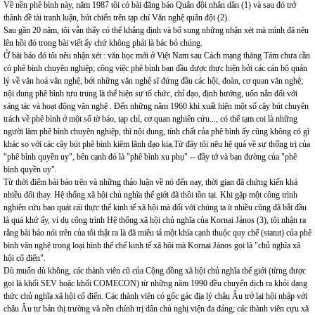
Về nền phê bình này, năm 1987 tôi có bài đăng báo Quân đội nhân dân (1) và sau đó trở
thành đề tài tranh luận, bút chiến trên tạp chí Văn nghệ quân đội (2).
Sau gần 20 năm, tôi vẫn thấy có thể khẳng định và bổ sung những nhận xét mà mình đã nêu
lên hồi đó trong bài viết ấy chứ không phải là bác bỏ chúng.
Ở bài báo đó tôi nêu nhận xét : văn học mới ở Việt Nam sau Cách mạng tháng Tám chưa cần
có phê bình chuyên nghiệp; công việc phê bình ban đầu được thực hiện bởi các cán bộ quản
lý về văn hoá văn nghệ, bởi những văn nghệ sĩ đứng đầu các hội, đoàn, cơ quan văn nghệ;
nội dung phê bình tựu trung là thể hiện sự tổ chức, chỉ đạo, định hướng, uốn nắn đối với
sáng tác và hoạt động văn nghệ . Đến những năm 1960 khi xuất hiện một số cây bút chuyên
trách về phê bình ở một số tờ báo, tạp chí, cơ quan nghiên cứu..., có thể tạm coi là những
người làm phê bình chuyên nghiệp, thì nội dung, tính chất của phê bình ấy cũng không có gì
khác so với các cây bút phê bình kiêm lãnh đạo kia.Từ đây tôi nêu hệ quả về sự thống trị của
"phê bình quyền uy", bên cạnh đó là "phê bình xu phụ" -- đầy tớ và bạn đường của "phê
bình quyền uy".
Từ thời điểm bài báo trên và những thảo luận về nó đến nay, thời gian đã chứng kiến khá
nhiều đổi thay. Hệ thống xã hội chủ nghĩa thế giới đã thôi tồn tại. Khi gặp một công trình
nghiên cứu bao quát cái thực thể kinh tế xã hội mà đối với chúng ta ít nhiều cũng đã bắt đầu
là quá khứ ấy, ví dụ công trình Hệ thống xã hội chủ nghĩa của Kornai János (3), tôi nhận ra
rằng bài báo nói trên của tôi thật ra là đã miêu tả một khía cạnh thuộc quy chế (statut) của phê
bình văn nghệ trong loại hình thể chế kinh tế xã hội mà Kornai János gọi là "chủ nghĩa xã
hội cổ điển".
Dù muốn dù không, các thành viên cũ của Cộng đồng xã hội chủ nghĩa thế giới (từng được
gọi là khối SEV hoặc khối COMECON) từ những năm 1990 đều chuyển dịch ra khỏi dạng
thức chủ nghĩa xã hội cổ điển. Các thành viên có gốc gác địa lý châu Âu trở lại hội nhập với
châu Âu tư bản thị trường và nền chính trị dân chủ nghị viện đa đảng; các thành viên cựu xã