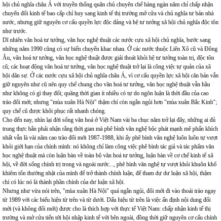
hội chủ nghĩa châu Á với truyền thống quân chủ chuyên chế hàng ngàn năm chỉ chấp nhận
chuyển đổi kinh tế bao cấp chỉ huy sang kinh tế thị trường mở cửa và chủ nghĩa tư bản nhà
nước, nhưng giữ nguyên cơ cấu quyền lực độc đảng và hệ tư tưởng xã hội chủ nghĩa độc tôn
như trước.
Dĩ nhiên văn hoá tư tưởng, văn học nghệ thuật các nước cựu xã hội chủ nghĩa, bước sang
những năm 1990 cũng có sự biến chuyển khac nhau. Ở các nước thuộc Liên Xô cũ và Đông
Âu, văn hoá tư tưởng, văn học nghệ thuật được giải thoát khỏi hệ tư tưởng toàn trị, độc tôn
cũ; các hoạt động văn hoá tư tưởng, văn học nghệ thuật trở lại là công việc tự quản của xã
hội dân sự. Ở các nước cựu xã hội chủ nghĩa châu Á, vì cơ cấu quyền lực xã hội căn bản vẫn
giữ nguyên như cũ nên quy chế chung cho văn hoá tư tưởng, văn học nghệ thuật vẫn hầu
như không có gì thay đổi; quãng thời gian ít nhiều có tự do ngôn luận là thời đầu của cao
trào đổi mới; nhưng "mùa xuân Hà Nội" thậm chí còn ngắn ngủi hơn "mùa xuân Bắc Kinh";
quy chế cũ được khôi phục rất nhanh chóng.
Cho đến nay, nhìn lại đời sống văn hoá ở Việt Nam vài ba chục năm trở lại đây, những ai đủ
trung thực hẳn phải nhận rằng thời gian mà phê bình văn nghệ bộc phát mạnh mẽ phấn khích
nhất vẫn là vài năm cao trào đổi mới 1987-1988, khi ấy phê bình văn nghệ luôn luôn tự vượt
khỏi giới hạn của chính mình: nó không chỉ làm công việc phê bình tác giả và tác phẩm văn
học nghệ thuật mà còn luận bàn về toàn bộ văn hoá tư tưởng, luận bàn về cơ chế kinh tế xã
hội, về đời sống chính trị trong và ngoài nước..., phê bình văn nghệ tự vượt khỏi khuôn khổ
khiêm tốn thường nhật của mình để trở thành chính luận, để tham dự dư luận xã hội, thậm
chí có lúc nó là thành phần chính của dư luận xã hội.
Nhưng như vừa nói trên, "mùa xuân Hà Nội" quá ngắn ngủi, đổi mới đi vào thoái trào ngay
từ 1989 với các biểu hiện từ trên và từ dưới. Dấu hiệu từ trên là việc ấn định nội dung đổi
mới (và không đổi mới) được cho là thích hợp với thực tế Việt Nam: chấp nhận kinh tế thị
trường và mở cửa tiến tới hội nhập kinh tế với bên ngoài, đồng thời giữ nguyên cơ cấu chính