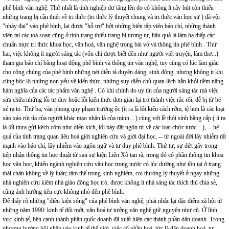
phê bình văn nghệ. Thứ nhất là tính nghiệp dư tăng lên do có không ít cây bút còn thiếu
những trang bị cần thiết về tri thức (tri thức lý thuyết chung và tri thức văn học sử ) đã vội
"nhảy đại" vào phê bình, lại được "hỗ trợ" bởi những biên tập viên báo chí, những thành
viên tại các toà soạn cũng ở tình trạng thiếu trang bị tương tự, hậu quả là làm hạ thấp các
chuẩn mực tri thức khoa học, văn hoá, văn nghệ trong bài vở và thông tin phê bình . Thứ
hai, việc không ít người sáng tác (vốn chỉ được biết đến như người viết truyện, làm thơ...)
tham gia báo chí bằng hoạt động phê bình và thông tin văn nghệ, tuy cũng có lúc làm giàu
cho công chúng của phê bình những nét diễn tả duyên dáng, sinh động, nhưng không ít khi
cũng bộc lộ những non yếu về kiến thức, những suy diễn chủ quan lệch hẳn khỏi tiềm năng
hàm nghĩa của các tác phẩm văn nghệ . Có khi chính do uy tín của người sáng tác mà việc
sửa chữa những lỗi tư duy hoặc lỗi kiến thức đơn giản lại trở thành việc rắc rối, dễ bị từ bé
xé ra to. Thứ ba, văn phong quy phạm trường ốc (ít ra là lối kiểu cách rởm, tệ hơn là các loại
xào xáo rút tỉa của người khác mạo nhận là của mình…) cùng với lề thói sính bằng cấp ( ít ra
là lối thưa gửi kệch cỡm như diễn kịch, lối bày đặt ngôn từ về các loại chức tước…), -- hệ
quả của tình trạng quan liêu hoá giới nghiên cứu và giới đại học, -- từ ngoài đời lây nhiễm rất
mạnh vào báo chí, lây nhiễm vào ngôn ngữ và tư duy phê bình. Thứ tư, sự đứt gãy trong
tiếp nhận thông tin học thuật từ sau sự kiện Liên Xô tan rã, trong đó có phần thông tin khoa
học văn học, khiến ngành nghiên cứu văn học trong nước có lúc dường như tồn tại ở trạng
thái chân không về lý luận; tâm thế trọng kinh nghiệm, coi thường lý thuyết ở ngay những
nhà nghiên cứu kiêm nhà giáo đông học trò, được không ít nhà sáng tác thích thú chia sẻ,
cũng ảnh hưởng tiêu cực không nhỏ đến phê bình.
Để thấy rõ những "điều kiện sống" của phê bình văn nghệ, phải nhắc lại đặc điểm xã hội từ
những năm 1990: kinh tế đổi mới, văn hoá tư tưởng văn nghệ giữ nguyên như cũ. Ở lĩnh
vực kinh tế, bên cạnh thành phần quốc doanh đã xuất hiện các thành phần dân doanh. Trong
phương hướng hội nhập vào kinh tế thế giới, việc cổ phần hoá, tức là dân doanh hoá, tư