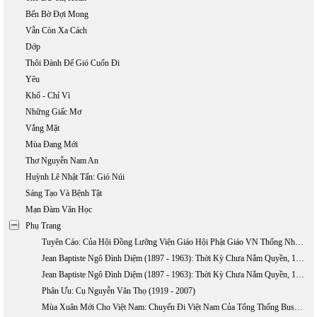
Bến Bờ Đợi Mong
Vẫn Còn Xa Cách
Dớp
Thôi Đành Để Gió Cuốn Đi
Yêu
Khổ - Chỉ Vì
Những Giấc Mơ
Vắng Mặt
Mùa Đang Mới
Thơ Nguyễn Nam An
Huỳnh Lê Nhật Tấn: Gió Núi
Sáng Tạo Và Bệnh Tật
Mạn Đàm Văn Học
Phụ Trang
Tuyên Cáo: Của Hội Đồng Lưỡng Viện Giáo Hội Phật Giáo VN Thống Nhất Về Việc TQ Xâm Lấn Hai Quần Đảo Hoàng Sa Và Trường Sa
Jean Baptiste Ngô Đình Diệm (1897 - 1963): Thời Kỳ Chưa Nắm Quyền, 1897-1954 (phần 1)
Jean Baptiste Ngô Đình Diệm (1897 - 1963): Thời Kỳ Chưa Nắm Quyền, 1897-1954 (Phần 2)
Phân Ưu: Cụ Nguyễn Văn Thọ (1919 - 2007)
Mùa Xuân Mới Cho Việt Nam: Chuyến Đi Việt Nam Của Tổng Thống Bush, 17 - 20/11/2006