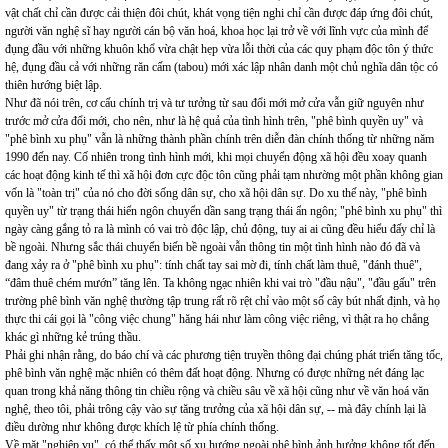
vật chất chỉ cần được cải thiện đôi chút, khát vọng tiện nghi chỉ cần được đáp ứng đôi chút,
người văn nghệ sĩ hay người cán bộ văn hoá, khoa học lại trở về với lĩnh vực của mình để
đụng đầu với những khuôn khổ vừa chật hẹp vừa lỗi thời của các quy phạm độc tôn ý thức
hệ, đụng đầu cả với những răn cấm (tabou) mới xác lập nhân danh một chủ nghĩa dân tộc có
thiên hướng biệt lập.
Như đã nói trên, cơ cấu chính trị và tư tưởng từ sau đổi mới mở cửa vẫn giữ nguyên như
trước mở cửa đổi mới, cho nên, như là hệ quả của tình hình trên, "phê bình quyền uy" và
"phê bình xu phụ" vẫn là những thành phần chính trên diễn đàn chính thống từ những năm
1990 đến nay. Cố nhiên trong tình hình mới, khi mọi chuyển động xã hội đều xoay quanh
các hoạt động kinh tế thì xã hội đơn cực độc tôn cũng phải tạm nhường một phần không gian
vốn là "toàn trị" của nó cho đời sống dân sự, cho xã hội dân sự. Do xu thế này, "phê bình
quyền uy" từ trạng thái hiển ngôn chuyển dần sang trạng thái ẩn ngôn; "phê bình xu phụ" thì
ngày càng gắng tỏ ra là mình có vai trò độc lập, chủ động, tuy ai ai cũng đều hiểu đấy chỉ là
bề ngoài. Nhưng sắc thái chuyển biến bề ngoài vẫn thông tin một tình hình nào đó đã và
đang xảy ra ở "phê bình xu phụ": tính chất tay sai mờ đi, tính chất làm thuê, "đánh thuê",
“đâm thuê chém mướn” tăng lên. Ta không ngạc nhiên khi vai trò "đầu nậu", "đầu gấu" trên
trường phê bình văn nghệ thường tập trung rất rõ rệt chỉ vào một số cây bút nhất định, và họ
thực thi cái gọi là "công việc chung" hăng hái như làm công việc riêng, vì thật ra họ chẳng
khác gì những kẻ trúng thầu.
Phải ghi nhận rằng, do báo chí và các phương tiện truyền thông đại chúng phát triển tăng tốc,
phê bình văn nghệ mặc nhiên có thêm đất hoạt động. Nhưng có được những nét đáng lạc
quan trong khả năng thông tin chiều rộng và chiều sâu về xã hội cũng như về văn hoá văn
nghệ, theo tôi, phải trông cậy vào sự tăng trưởng của xã hội dân sự, -- mà đây chính lại là
điều dường như không được khích lệ từ phía chính thống.
Về mặt "nghiệp vụ", có thể thấy một số xu hướng ngoài phê bình ảnh hưởng không tốt đến