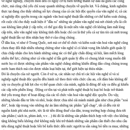
về nghề nghiệp, chuyên môn đều có nguy cơ bị biến tướng thành sự đấu đá giữa các công
chức, mà cũng chủ yếu chỉ xoay quanh những chuyện về quyền lợi. Vả chăng, kinh nghiệm
thực tại đang cho thấy những nỗ lực chung của cả các hội độc quyền của văn nghệ sĩ, cả các
xí nghiệp độc quyền trong các ngành văn hoá nghệ thuật lẫn những cơ chế kiểm soát chúng,
rốt cuộc chỉ cho thấy xuất hiện ở "đầu ra" những tác phẩm văn nghệ mà nét chính yếu là cốt
sao không làm phật ý cấp trên; có thể gọi đây là một nền văn nghệ cốt không làm mất lòng
cấp trên, nền văn nghệ này không tính đến hoặc chỉ coi là thứ yếu cả sự tìm tòi cái mới trong
nghệ thuật lẫn sự đón nhận hay thờ ơ của công chúng .
Ở đâu kia, ví như ở Trung Quốc, nơi mà cơ chế tổ chức và kiểm soát văn hoá văn nghệ cũng
chưa thay đổi thật nhiều nhưng chừng như văn nghệ sĩ có khát vọng lớn khiến giới quản lý
chịu chấp nhận cho lưu hành những sáng tác có thể gây chấn động xã hội, làm mếch lòng
nhiều thế lực; chừng như cả văn nghệ sĩ lẫn giới quản lý đều có chung khát vọng muốn đất
nước họ có được những sản phẩm văn nghệ chẳng những khiến đông đảo công chúng trong
nước ham thích mà còn được nhân loại hiện tại, thế giới hiện tại thừa nhận .
Đó là chuyện của xứ người. Còn ở xứ ta, các nhân sự chủ trì các hội văn nghệ sĩ và xí
nghiệp nghệ thuật độc quyền đều hành xử theo thói viên chức cầu an, cốt đảm bảo không để
xảy ra chuyện gì bất lợi cho vị thế quan chức của mình, nghĩa là đừng để xảy ra điều gì khiến
các cấp trên phiền lòng . Động cơ tồn tại và phát triển nghệ thuật bị loại bỏ hoặc trở thành
thứ yếu trong thực tế hoạt động của các tổ chức văn hoá văn nghệ độc quyền. Do vậy,
những khoản đầu tư lớn và nhỏ, hoặc được chia nhỏ rải mành mành gần như chia phần “xoá
đói”, hoặc tập trung vào những dự án làm những tác phẩm "giỗ chạp", tất cả đều rút từ
nguồn kinh phí nhà nước, tức là từ tiền đóng thuế của dân; trong trường hợp chúng đưa tới
sản phẩm ( sách in, phim ảnh, v.v…) thì đó là những sản phẩm thích hợp với việc cho không
tặng không biếu không chứ không mấy khi trở thành những sản phẩm cần thiết cho nhu cầu
tiêu dùng nghệ thuật hoặc bồi bổ kiến thức đến mức người ta sẵn sàng bỏ tiền ra mua; những