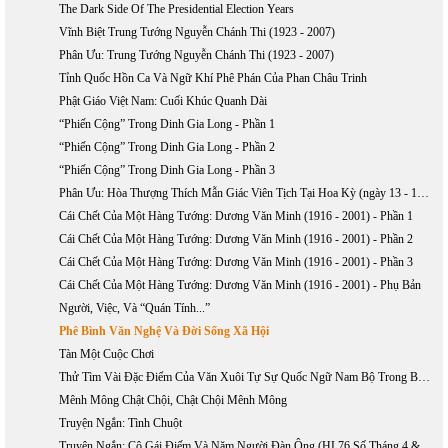
The Dark Side Of The Presidential Election Years
Vĩnh Biệt Trung Tướng Nguyễn Chánh Thi (1923 - 2007)
Phân Ưu: Trung Tướng Nguyễn Chánh Thi (1923 - 2007)
Tỉnh Quốc Hồn Ca Và Ngữ Khí Phê Phán Của Phan Châu Trinh
Phật Giáo Việt Nam: Cuối Khúc Quanh Dài
“Phiến Cộng” Trong Dinh Gia Long - Phần 1
“Phiến Cộng” Trong Dinh Gia Long - Phần 2
“Phiến Cộng” Trong Dinh Gia Long - Phần 3
Phân Ưu: Hòa Thượng Thích Mẫn Giác Viên Tịch Tại Hoa Kỳ (ngày 13 - 10 - 2006)
Cái Chết Của Một Hàng Tướng: Dương Văn Minh (1916 - 2001) - Phần 1
Cái Chết Của Một Hàng Tướng: Dương Văn Minh (1916 - 2001) - Phần 2
Cái Chết Của Một Hàng Tướng: Dương Văn Minh (1916 - 2001) - Phần 3
Cái Chết Của Một Hàng Tướng: Dương Văn Minh (1916 - 2001) - Phụ Bản
Người, Việc, Và “Quán Tính...”
Phê Bình Văn Nghệ Và Đời Sống Xã Hội
Tàn Một Cuộc Chơi
Thử Tìm Vài Đặc Điểm Của Văn Xuôi Tự Sự Quốc Ngữ Nam Bộ Trong Bước Khởi Đầu
Mênh Mông Chật Chội, Chật Chội Mênh Mông
Truyện Ngắn: Tình Chuột
Truyện Ngắn: Cô Gái Điếm Và Năm Người Đàn Ông (HL76 Số Tháng 4 & 5 Năm 2004)