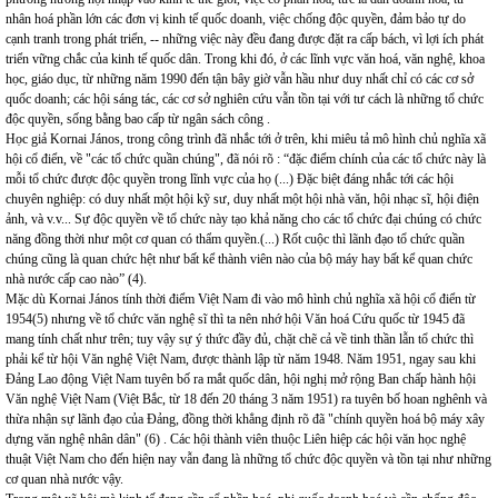
nhân hoá phần lớn các đơn vị kinh tế quốc doanh, việc chống độc quyền, đảm bảo tự do
cạnh tranh trong phát triển, -- những việc này đều đang được đặt ra cấp bách, vì lợi ích phát
triển vững chắc của kinh tế quốc dân. Trong khi đó, ở các lĩnh vực văn hoá, văn nghệ, khoa
học, giáo dục, từ những năm 1990 đến tận bây giờ vẫn hầu như duy nhất chỉ có các cơ sở
quốc doanh; các hội sáng tác, các cơ sở nghiên cứu vẫn tồn tại với tư cách là những tổ chức
độc quyền, sống bằng bao cấp từ ngân sách công .
Học giả Kornai János, trong công trình đã nhắc tới ở trên, khi miêu tả mô hình chủ nghĩa xã
hội cổ điển, về "các tổ chức quần chúng", đã nói rõ : “đặc điểm chính của các tổ chức này là
mỗi tổ chức được độc quyền trong lĩnh vực của họ (...) Đặc biệt đáng nhắc tới các hội
chuyên nghiệp: có duy nhất một hội kỹ sư, duy nhất một hội nhà văn, hội nhạc sĩ, hội điện
ảnh, và v.v... Sự độc quyền về tổ chức này tạo khả năng cho các tổ chức đại chúng có chức
năng đồng thời như một cơ quan có thẩm quyền.(...) Rốt cuộc thì lãnh đạo tổ chức quần
chúng cũng là quan chức hệt như bất kể thành viên nào của bộ máy hay bất kể quan chức
nhà nước cấp cao nào” (4).
Mặc dù Kornai János tính thời điểm Việt Nam đi vào mô hình chủ nghĩa xã hội cổ điển từ
1954(5) nhưng về tổ chức văn nghệ sĩ thì ta nên nhớ hội Văn hoá Cứu quốc từ 1945 đã
mang tính chất như trên; tuy vậy sự ý thức đầy đủ, chặt chẽ cả về tinh thần lẫn tổ chức thì
phải kể từ hội Văn nghệ Việt Nam, được thành lập từ năm 1948. Năm 1951, ngay sau khi
Đảng Lao động Việt Nam tuyên bố ra mắt quốc dân, hội nghị mở rộng Ban chấp hành hội
Văn nghệ Việt Nam (Việt Bắc, từ 18 đến 20 tháng 3 năm 1951) ra tuyên bố hoan nghênh và
thừa nhận sự lãnh đạo của Đảng, đồng thời khẳng định rõ đã "chính quyền hoá bộ máy xây
dựng văn nghệ nhân dân" (6) . Các hội thành viên thuộc Liên hiệp các hội văn học nghệ
thuật Việt Nam cho đến hiện nay vẫn đang là những tổ chức độc quyền và tồn tại như những
cơ quan nhà nước vậy.