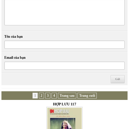
Tên của bạn
Email của bạn
1
2
3
4
Trang sau
Trang cuối
HỢP LƯU 117