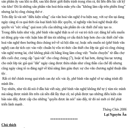
sản phẩm ấy sau khi ra đời, sau khi được giới thiệu trịnh trọng rôm rả, thì liền đến lúc cất kỹ
vào kho! Đó là những sản phẩm văn hoá thỏa mãn yêu cầu "không làm cấp trên phiền lòng"
nhưng lại bị công chúng thờ ơ .
Trên đây là vài nét "điều kiện sống" của văn hoá văn nghệ ở ta hiện nay, với sự tồn tại đang
ngày càng tỏ ra quá thời của loại hình hội độc quyền, xí nghiệp văn hoá nghệ thuật độc
quyền và "sức sống" quá non yếu của những sản phẩm do các thiết chế này tạo ra .
Trong điều kiện như vậy, phê bình văn nghệ thật ra sẽ có vai trò tích cực đáng kể nếu muốn
nó đóng góp vào việc luận bàn để tìm tòi những cơ cấu thích hợp hơn cho các thiết chế văn
hoá văn nghệ theo hướng đưa chúng trở về xã hội dân sự, hoặc nếu muốn nó (phê bình văn
nghệ) can dự tích cực vào việc chuẩn bị vốn tri thức cần thiết cho lớp tác giả và công chúng
văn nghệ tương lai, chứ không phải chỉ bằng lòng làm công việc "buôn chuyện" từ đầu chợ
đến cuối chợ, cung cấp "quà vặt" cho công chúng (7), hoặc tệ hại hơn, dựng bia tạc tượng
cho một lớp tác giả quá "đát" ngày càng được thừa nhận như công thần của chế độ nhưng
cũng ngày càng tỏ ra đáng ngờ về khả năng làm giàu thực sự cho văn chương nghệ thuật dân
tộc .
Rất có thể chính trong quá trình can dự xốc vác ấy, phê bình văn nghệ sẽ tự nâng trình độ
mình lên .
Tuy nhiên, như tôi đã nói ở đầu bài viết này, phê bình văn nghệ không thể tự ý túm tóc mình
mà nâng được mình lên trên cái nền đất lầy thụt cũ; nó phải được tạo những điều kiện căn
bản nào đấy, được cấp cho những "quyền được ăn nói" nào đấy, từ đó nó mới có thể phát
triển lành mạnh .
Tháng Chín 2006
Lại Nguyên Ân
****************
Chú thích