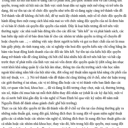
Trong một xã hội mà kinh tế đang cần cổ phần hoá, phi quốc doanh hoá và cần chống độc
quyền, trong một xã hội mà các lĩnh vực sinh hoạt dân sự ngày một mở rộng và trở nên đa
dạng, thì sự tồn tại các tổ chức độc quyền như trên đã và đang ngày càng trở thành vấn đề.
Trở thành vấn đề không chỉ bởi chỗ, để tự nuôi lấy chính mình, một số tổ chức độc quyền đã
hành động theo một cung cách khá mỉa mai so với chức năng độc quyền của nó là đem bán
sỉ và bán lẻ chính cái quyền độc quyền của mình. Đây là loại hiện tượng đã trở nên việc
thường ngày: các nhà xuất bản đứng tên cho các đối tác "liên kết" in và phát hành sách, các
ban biên tập một số tờ báo đem bán lẻ cho các nhóm tư nhân quyền ra từng số chuyên đề
hoặc chuyên san ...; -- những việc này được người ta hiểu và gọi ra thực chất của nó là mua
bán giấy phép; do tình trạng này, các xí nghiệp văn hoá độc quyền kiểu này chỉ sống bằng ăn
bám vào hoạt động kinh doanh của các đối tác liên kết. Sự tồn tại của kiểu hội độc quyền
đang trở thành vấn đề cũng không chỉ bởi chỗ khá nhiều hội đã trở nên bất lực và bất cập
trước thực tế phát triển của lĩnh vực mà nó vốn được độc quyền quản lý (đời sống âm nhạc
vượt khỏi khả năng quản lý của hội âm nhạc, thông tin của thị trường sách văn học nằm
ngoài khả năng nắm bắt của hội nhà văn, đời sống mỹ thuật nằm ngoài khả năng chi phối của
hội mỹ thuật, v.v…). Nó trở thành vấn đề thậm chí cũng không chỉ ở chỗ, như dư luận trong
các giới thường rỉ tai nhau, các vị trí đứng đầu hoặc các vị trí thành viên ban lãnh đạo các
hội, cơ quan văn hoá, khoa học..., đã và đang là đối tượng chạy chọt, mặc cả, thương lượng,
xin xỏ, thậm chí mua bán tại mỗi thời điểm thay đổi nhân sự (nhất là các kỳ đại hội, một ví
dụ cả nước biết khá gần đây là văn nghệ sĩ Nam Định bỏ qua việc kỷ niệm 40 năm mất
Nguyễn Bính để đánh nhau giành chiếc ghế hội trưởng).
Thực ra các hội độc quyền từ lâu đã thành vấn đề ở chỗ sự tồn tại của chúng thường gây ra
những mâu thuẫn giả, xung đột giả, không đích thực là xung đột về quan niệm nghệ thuật
giữa các cá nhân hoặc các nhóm văn nghệ sĩ, không đích thực là xung đột học thuật giữa các
cá nhân hoặc các nhóm nhà khoa học; thay vào đó, bên trong hội độc quyền, mọi xung đột