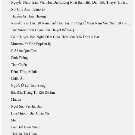
Nguyễn Nam Trân: Văn Học Đại Chúng Nhật Bản Hiện Đại: Tiểu Thuyết Trinh Thám Và Khoa Học Giả Tưởng
Nốt Chủ Âm - Kiino-to
Thuyền Ai Thấp Thoáng
Nguyễn Văn Lục: 20 Năm Triết Học Tây Phương Ở Miền Nam Việt Nam 1955 - 1975
Tức Nước (trích Đoạn Tiểu Thuyết Bể Dâu)
Câu Chuyện Văn Nghệ Đêm Giao Thừa Với Nhà Thơ Lê Đạt
Mimơza (từ Tình Epphen Ii)
Gió Lùa Qua Cửa
Cuối Tháng
Tình Chiều
Đêm, Từng Mảnh...
Chiếc Áo
Người Ở Lại Toul Sleng
Bắt Đầu Tháng Tư Rồi Đó Em
Mắt Lệ
Ngôi Sao Và Hạt Bụi
Hoa Muộn - Bàn Chân Mẹ
Mẹ
Cái Chết Biện Minh
Thơ Dư Thị Hoàn