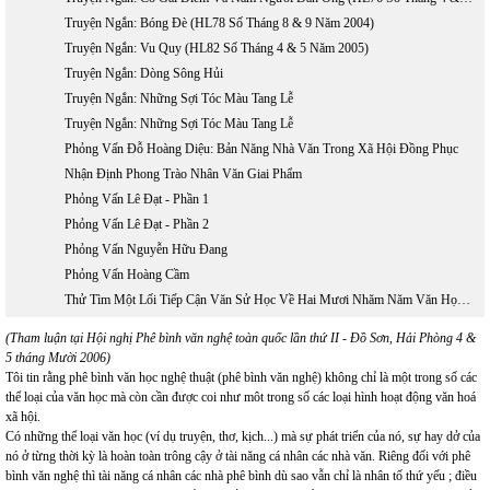
Truyện Ngắn: Bóng Đè (HL78 Số Tháng 8 & 9 Năm 2004)
Truyện Ngắn: Vu Quy (HL82 Số Tháng 4 & 5 Năm 2005)
Truyện Ngắn: Dòng Sông Hủi
Truyện Ngắn: Những Sợi Tóc Màu Tang Lễ
Truyện Ngắn: Những Sợi Tóc Màu Tang Lễ
Phỏng Vấn Đỗ Hoàng Diệu: Bản Năng Nhà Văn Trong Xã Hội Đồng Phục
Nhận Định Phong Trào Nhân Văn Giai Phẩm
Phỏng Vấn Lê Đạt - Phần 1
Phỏng Vấn Lê Đạt - Phần 2
Phỏng Vấn Nguyễn Hữu Đang
Phỏng Vấn Hoàng Cầm
Thử Tìm Một Lối Tiếp Cận Văn Sử Học Về Hai Mươi Nhăm Năm Văn Học Việt Nam Hải Ngoại 1975 - 2000
(Tham luận tại Hội nghị Phê bình văn nghệ toàn quốc lần thứ II - Đồ Sơn, Hải Phòng 4 &
5 tháng Mười 2006)
Tôi tin rằng phê bình văn học nghệ thuật (phê bình văn nghệ) không chỉ là một trong số các
thể loại của văn học mà còn cần được coi như môt trong số các loại hình hoạt động văn hoá
xã hội.
Có những thể loại văn học (ví dụ truyện, thơ, kịch...) mà sự phát triển của nó, sự hay dở của
nó ở từng thời kỳ là hoàn toàn trông cậy ở tài năng cá nhân các nhà văn. Riêng đối với phê
bình văn nghệ thì tài năng cá nhân các nhà phê bình dù sao vẫn chỉ là nhân tố thứ yếu ; điều