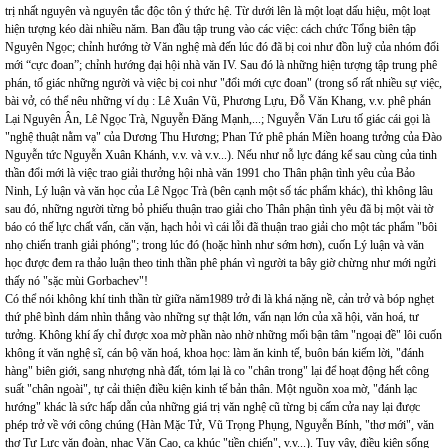
trị nhất nguyên và nguyên tắc độc tôn ý thức hệ. Từ dưới lên là một loạt dấu hiệu, một loạt
hiện tượng kéo dài nhiều năm. Ban đầu tập trung vào các việc: cách chức Tổng biên tập
Nguyên Ngọc; chỉnh hướng tờ Văn nghệ mà đến lúc đó đã bị coi như đồn luỹ của nhóm đổi
mới “cực đoan”; chỉnh hướng đại hội nhà văn IV. Sau đó là những hiện tượng tập trung phê
phán, tố giác những người và việc bị coi như "đổi mới cực đoan" (trong số rất nhiều sự việc,
bài vở, có thể nêu những ví dụ : Lê Xuân Vũ, Phương Lựu, Đỗ Văn Khang, v.v. phê phán
Lại Nguyên Ân, Lê Ngọc Trà, Nguyễn Đăng Mạnh,...; Nguyễn Văn Lưu tố giác cái gọi là
"nghệ thuật nằm vạ" của Dương Thu Hương; Phan Tứ phê phán Miền hoang tưởng của Đào
Nguyễn tức Nguyễn Xuân Khánh, v.v. và v.v...). Nếu như nỗ lực đáng kể sau cùng của tinh
thần đổi mới là việc trao giải thưởng hội nhà văn 1991 cho Thân phận tình yêu của Bảo
Ninh, Lý luận và văn học của Lê Ngọc Trà (bên cạnh một số tác phẩm khác), thì không lâu
sau đó, những người từng bỏ phiếu thuận trao giải cho Thân phận tình yêu đã bị một vài tờ
báo có thế lực chất vấn, căn vặn, hạch hỏi vì cái lỗi đã thuận trao giải cho một tác phẩm "bôi
nhọ chiến tranh giải phóng"; trong lúc đó (hoặc hình như sớm hơn), cuốn Lý luận và văn
học được đem ra thảo luận theo tinh thần phê phán vì người ta bây giờ chừng như mới ngửi
thấy nó "sặc mùi Gorbachev"!
Có thể nói không khí tinh thần từ giữa năm1989 trở đi là khá nặng nề, cản trở và bóp nghẹt
thứ phê bình dám nhìn thẳng vào những sự thật lớn, vấn nạn lớn của xã hội, văn hoá, tư
tưởng. Không khí ấy chỉ được xoa mờ phần nào nhờ những mối bận tâm "ngoại đề" lôi cuốn
không ít văn nghệ sĩ, cán bộ văn hoá, khoa học: làm ăn kinh tế, buôn bán kiếm lời, "đánh
hàng" biên giới, sang nhượng nhà đất, tóm lại là co "chân trong" lại để hoạt động hết công
suất "chân ngoài", tự cải thiện điều kiện kinh tế bản thân. Một nguồn xoa mờ, "đánh lạc
hướng" khác là sức hấp dẫn của những giá trị văn nghệ cũ từng bị cấm cửa nay lại được
phép trở về với công chúng (Hàn Mặc Tử, Vũ Trọng Phụng, Nguyễn Bính, "thơ mới", văn
thơ Tự Lực văn đoàn, nhạc Văn Cao, ca khúc "tiền chiến", v.v...). Tuy vậy, điều kiện sống