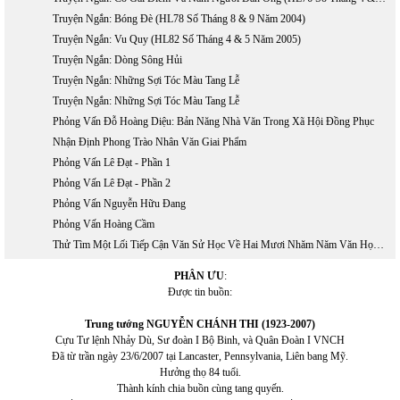
Truyện Ngắn: Bóng Đè (HL78 Số Tháng 8 & 9 Năm 2004)
Truyện Ngắn: Vu Quy (HL82 Số Tháng 4 & 5 Năm 2005)
Truyện Ngắn: Dòng Sông Hủi
Truyện Ngắn: Những Sợi Tóc Màu Tang Lễ
Truyện Ngắn: Những Sợi Tóc Màu Tang Lễ
Phỏng Vấn Đỗ Hoàng Diệu: Bản Năng Nhà Văn Trong Xã Hội Đồng Phục
Nhận Định Phong Trào Nhân Văn Giai Phẩm
Phỏng Vấn Lê Đạt - Phần 1
Phỏng Vấn Lê Đạt - Phần 2
Phỏng Vấn Nguyễn Hữu Đang
Phỏng Vấn Hoàng Cầm
Thử Tìm Một Lối Tiếp Cận Văn Sử Học Về Hai Mươi Nhăm Năm Văn Học Việt Nam Hải Ngoại 1975 - 2000
PHÂN ƯU
:
Được tin buồn:
Trung tướng NGUYỄN CHÁNH THI (1923-2007)
Cựu Tư lệnh Nhảy Dù, Sư đoàn I Bộ Binh, và Quân Đoàn I VNCH
Đã từ trần ngày 23/6/2007 tại Lancaster, Pennsylvania, Liên bang Mỹ.
Hưởng thọ 84 tuổi.
Thành kính chia buồn cùng tang quyến.