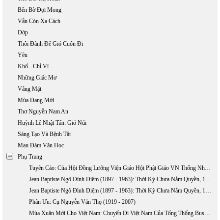
Bến Bờ Đợi Mong
Vẫn Còn Xa Cách
Dớp
Thôi Đành Để Gió Cuốn Đi
Yêu
Khổ - Chỉ Vì
Những Giấc Mơ
Vắng Mặt
Mùa Đang Mới
Thơ Nguyễn Nam An
Huỳnh Lê Nhật Tấn: Gió Núi
Sáng Tạo Và Bệnh Tật
Mạn Đàm Văn Học
Phụ Trang
Tuyên Cáo: Của Hội Đồng Lưỡng Viện Giáo Hội Phật Giáo VN Thống Nhất Về Việc TQ Xâm Lấn Hai Quần Đảo Hoàng Sa Và Trường Sa
Jean Baptiste Ngô Đình Diệm (1897 - 1963): Thời Kỳ Chưa Nắm Quyền, 1897-1954 (phần 1)
Jean Baptiste Ngô Đình Diệm (1897 - 1963): Thời Kỳ Chưa Nắm Quyền, 1897-1954 (Phần 2)
Phân Ưu: Cụ Nguyễn Văn Thọ (1919 - 2007)
Mùa Xuân Mới Cho Việt Nam: Chuyến Đi Việt Nam Của Tổng Thống Bush, 17 - 20/11/2006