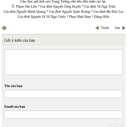
Cầu chúc anh linh cựu Trung Tướng sớm tiêu diêu miền cực lạc.
Ô. Phạm Văn Liễu * Gia đình Nguyễn Tăng Huyến * Gia đình Vũ Ngự Triệu
Gia đình Nguyễn Mạnh Quang * Gia đình Nguyễn Xuân Hoàng * Gia đình Bùi Đức Lạc
Gia đình Nguyên Vũ Vũ Ngự Chiêu * Phan Nhật Nam * Đặng Hiền
Trước
Sau
Gửi ý kiến của bạn
Tên của bạn
Email của bạn