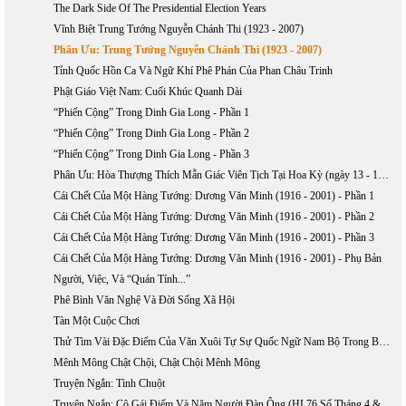
The Dark Side Of The Presidential Election Years
Vĩnh Biệt Trung Tướng Nguyễn Chánh Thi (1923 - 2007)
Phân Ưu: Trung Tướng Nguyễn Chánh Thi (1923 - 2007)
Tỉnh Quốc Hồn Ca Và Ngữ Khí Phê Phán Của Phan Châu Trinh
Phật Giáo Việt Nam: Cuối Khúc Quanh Dài
“Phiến Cộng” Trong Dinh Gia Long - Phần 1
“Phiến Cộng” Trong Dinh Gia Long - Phần 2
“Phiến Cộng” Trong Dinh Gia Long - Phần 3
Phân Ưu: Hòa Thượng Thích Mẫn Giác Viên Tịch Tại Hoa Kỳ (ngày 13 - 10 - 2006)
Cái Chết Của Một Hàng Tướng: Dương Văn Minh (1916 - 2001) - Phần 1
Cái Chết Của Một Hàng Tướng: Dương Văn Minh (1916 - 2001) - Phần 2
Cái Chết Của Một Hàng Tướng: Dương Văn Minh (1916 - 2001) - Phần 3
Cái Chết Của Một Hàng Tướng: Dương Văn Minh (1916 - 2001) - Phụ Bản
Người, Việc, Và “Quán Tính...”
Phê Bình Văn Nghệ Và Đời Sống Xã Hội
Tàn Một Cuộc Chơi
Thử Tìm Vài Đặc Điểm Của Văn Xuôi Tự Sự Quốc Ngữ Nam Bộ Trong Bước Khởi Đầu
Mênh Mông Chật Chội, Chật Chội Mênh Mông
Truyện Ngắn: Tình Chuột
Truyện Ngắn: Cô Gái Điếm Và Năm Người Đàn Ông (HL76 Số Tháng 4 & 5 Năm 2004)