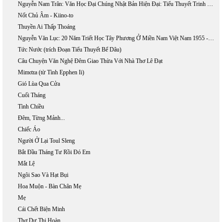
Nguyễn Nam Trân: Văn Học Đại Chúng Nhật Bản Hiện Đại: Tiểu Thuyết Trinh Thám Và Khoa Học Giả Tưởng
Nốt Chủ Âm - Kiino-to
Thuyền Ai Thấp Thoáng
Nguyễn Văn Lục: 20 Năm Triết Học Tây Phương Ở Miền Nam Việt Nam 1955 - 1975
Tức Nước (trích Đoạn Tiểu Thuyết Bể Dâu)
Câu Chuyện Văn Nghệ Đêm Giao Thừa Với Nhà Thơ Lê Đạt
Mimơza (từ Tình Epphen Ii)
Gió Lùa Qua Cửa
Cuối Tháng
Tình Chiều
Đêm, Từng Mảnh...
Chiếc Áo
Người Ở Lại Toul Sleng
Bắt Đầu Tháng Tư Rồi Đó Em
Mắt Lệ
Ngôi Sao Và Hạt Bụi
Hoa Muộn - Bàn Chân Mẹ
Mẹ
Cái Chết Biện Minh
Thơ Dư Thị Hoàn