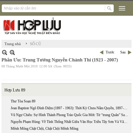
›
Trang nhà
SỐ CŨ
Trước
Sau
Phân Ưu: Trung Tướng Nguyễn Chánh Thi (1923 - 2007)
08 Tháng Mười Một 2010
12:00 SA
(Xem: 8835)
Hợp Lưu 89
Thư Tòa Soạn 89
Jean Baptiste Ngô Đình Diệm (1897 - 1963): Thời Kỳ Chưa Nắm Quyền, 1897-1954 (phần 2)
Vũ Ngự Chiêu: Sự Hình Thành Phong Trào Quốc Gia Mới: Từ “trung Quân” Sang “ái Quốc”
Nguyễn Phạm Hùng: Về Tính Thống Nhất Giữa Văn Học Triều Tây Sơn Và Văn Học Triều Nguyễn
Mênh Mông Chật Chội, Chật Chội Mênh Mông