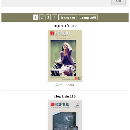
1
2
3
4
Trang sau
Trang cuối
HỢP LƯU 117
(Xem: 14388)
Hợp Lưu 116