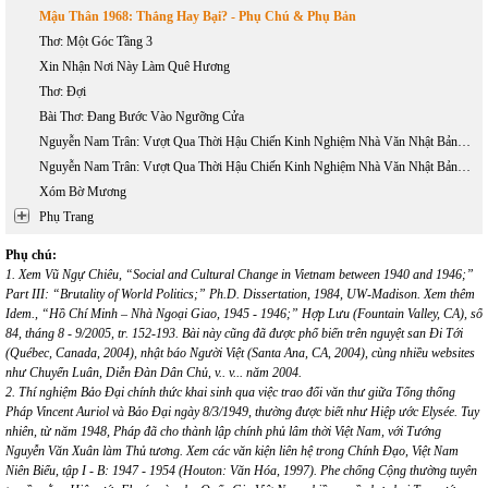
Mậu Thân 1968: Thắng Hay Bại? - Phụ Chú & Phụ Bản
Thơ: Một Góc Tầng 3
Xin Nhận Nơi Này Làm Quê Hương
Thơ: Đợi
Bài Thơ: Đang Bước Vào Ngưỡng Cửa
Nguyễn Nam Trân: Vượt Qua Thời Hậu Chiến Kinh Nghiệm Nhà Văn Nhật Bản Thế Hệ (1945 - 1965) - Phần 1
Nguyễn Nam Trân: Vượt Qua Thời Hậu Chiến Kinh Nghiệm Nhà Văn Nhật Bản Thế Hệ (1945 - 1965) - Phần 2
Xóm Bờ Mương
Phụ Trang
Phụ chú:
1. Xem Vũ Ngự Chiêu, “Social and Cultural Change in Vietnam between 1940 and 1946;”
Part III: “Brutality of World Politics;” Ph.D. Dissertation, 1984, UW-Madison. Xem thêm
Idem., “Hồ Chí Minh – Nhà Ngoại Giao, 1945 - 1946;” Hợp Lưu (Fountain Valley, CA), số
84, tháng 8 - 9/2005, tr. 152-193. Bài này cũng đã được phổ biến trên nguyệt san Đi Tới
(Québec, Canada, 2004), nhật báo Người Việt (Santa Ana, CA, 2004), cùng nhiều websites
như Chuyển Luân, Diễn Đàn Dân Chủ, v.. v... năm 2004.
2. Thí nghiệm Bảo Đại chính thức khai sinh qua việc trao đổi văn thư giữa Tổng thống
Pháp Vincent Auriol và Bảo Đại ngày 8/3/1949, thường được biết như Hiệp ước Elysée. Tuy
nhiên, từ năm 1948, Pháp đã cho thành lập chính phủ lâm thời Việt Nam, với Tướng
Nguyễn Văn Xuân làm Thủ tương. Xem các văn kiện liên hệ trong Chính Đạo, Việt Nam
Niên Biểu, tập I - B: 1947 - 1954 (Houton: Văn Hóa, 1997). Phe chống Cộng thường tuyên