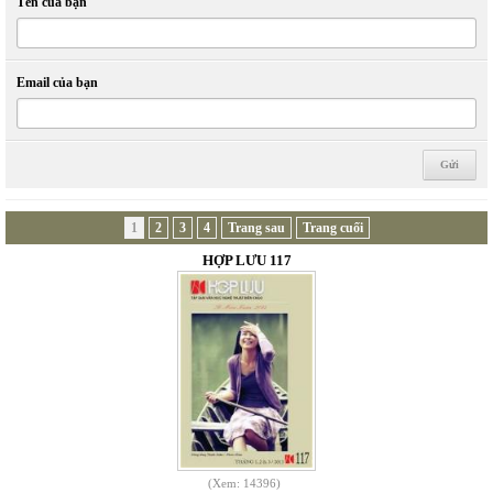
Tên của bạn
Email của bạn
1
2
3
4
Trang sau
Trang cuối
HỢP LƯU 117
(Xem: 14396)