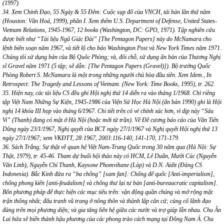
(1997).
34. Xem Chính Đạo, 55 Ngày & 55 Đêm: Cuộc sụp đổ của VNCH, tái bản lần thứ năm
(Houston: Văn Hoá, 1999), phần I. Xem thêm U.S. Department of Defense, United States-
Vietnam Relations, 1945-1967, 12 books (Washington, DC: GPO, 1971). Tập nghiên cứu
được biết như “Tài liệu Ngũ Giác Đài” [The Pentagon Papers] này do McNamara cho
lệnh biên soạn năm 1967, và tiết lộ cho báo Washington Post và New York Times năm 1971.
Chúng tôi sử dụng bản của Bộ Quôc Phòng; và, đôi chỗ, sử dụng ấn bản của Thương Nghị
sĩ Gravel năm 1971 (5 tập; sẽ dẫn: [The Pentagon Papers (Gravel)]). Bộ trưởng Quốc
Phòng Robert S. McNamara là một trong những người chủ hòa đầu tiên. Xem Idem., In
Retrospect: The Tragedy and Lessons of Vietnam. (New York: Time Books, 1995), tr. 262.
35. Hiện nay, các tài liệu CS đều ghi Hội nghị thứ 14 diễn ra vào tháng 1/1968. Chỉ riêng
tập Việt Nam Những Sự Kiện, 1945-1986 của Viện Sử Học Hà Nội (ấn bản 1990) ghi là Hội
nghị 14 khóa III họp vào tháng 6/1967. Chi tiết trên có vẻ chính xác hơn, vì dịp này “Sáu
Vi” (Thanh) đang có mặt ở Hà Nội (hoặc mới từ trần). Về Đề cương báo cáo của Văn Tiến
Dũng ngày 23/1/1967, Nghị quyết của BCT ngày 27/1/1967 và Nghị quyết Hội nghị thứ 13
ngày 27/1/1967; xem VKĐTT, 28:1967, 2003:116-140, 141-170, 171-179.
36. Sách Trắng; Sự thật về quan hệ Việt Nam-Trung Quốc trong 30 năm qua (Hà Nội: Sự
Thật, 1979), tr. 45-46. Tham dự buổi hội thảo này có HCM, Lê Duẩn, Mười Cúc (Nguyễn
Văn Linh), Nguyễn Chí Thanh, Kaysone Phomvihane (Làp) và D.N. Aidit (Đảng CS
Indonesia). Bắc Kinh đửa ra “ba chống” [sam fan]: Chống đế quốc [Anti-imperialism],
chống phong kiến [anti-feudalism] và chống thư lại tư bản [anti-bureaucratic capitalism].
Bốn phương pháp để thực hiện các mục tiêu trên: vận động quần chúng và mở rộng mặt
trận thống nhất; đấu tranh vũ trang ở nông thôn và thành lập căn cứ; củng cố lãnh đạo
đảng trên mọi phương diện; và gia tăng liên hệ giữa các nước và trợ giúp lẫn nhau. Chu Ân
Lai hứa sẽ biến thành hậu phương của các phong trào cách mạng tại Đông Nam Á. Chu