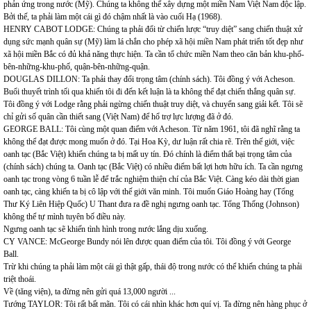
phản ứng trong nước (Mỹ). Chúng ta không thể xây dựng một miền Nam Việt Nam độc lập.
Bởi thế, ta phải làm một cái gì đó chậm nhất là vào cuối Hạ (1968).
HENRY CABOT LODGE: Chúng ta phải đổi từ chiến lược “truy diệt” sang chiến thuật xử
dụng sức mạnh quân sự (Mỹ) làm lá chắn cho phép xã hội miền Nam phát triển tốt đẹp như
xã hội miền Bắc có đủ khả năng thực hiện. Ta cần tổ chức miền Nam theo căn bản khu-phố-
bên-những-khu-phố, quận-bên-những-quận.
DOUGLAS DILLON: Ta phải thay đổi trọng tâm (chính sách). Tôi đồng ý với Acheson.
Buổi thuyết trình tối qua khiến tôi đi đến kết luận là ta không thể đạt chiến thắng quân sự.
Tôi đồng ý với Lodge rằng phải ngừng chiến thuật truy diệt, và chuyển sang giải kết. Tôi sẽ
chỉ gửi số quân cần thiết sang (Việt Nam) để hổ trợ lực lượng đã ở đó.
GEORGE BALL: Tôi cùng một quan điểm với Acheson. Từ năm 1961, tôi đã nghĩ rằng ta
không thể đạt được mong muốn ở đó. Tại Hoa Kỳ, dư luận rất chia rẽ. Trên thế giới, việc
oanh tạc (Bắc Việt) khiến chúng ta bị mất uy tín. Đó chính là điểm thất bại trọng tâm của
(chính sách) chúng ta. Oanh tạc (Bắc Việt) có nhiều điểm bất lợi hơn hữu ích. Ta cần ngưng
oanh tạc trong vòng 6 tuần lễ để trắc nghiệm thiện chí của Bắc Việt. Càng kéo dài thời gian
oanh tạc, càng khiến ta bị cô lập với thế giới văn minh. Tôi muốn Giáo Hoàng hay (Tổng
Thư Ký Liên Hiệp Quốc) U Thant đưa ra đề nghị ngưng oanh tạc. Tổng Thống (Johnson)
không thể tự mình tuyên bố điều này.
Ngưng oanh tạc sẽ khiến tình hình trong nước lắng dịu xuống.
CY VANCE: McGeorge Bundy nói lên được quan điểm của tôi. Tôi đồng ý với George
Ball.
Trừ khi chúng ta phải làm một cái gì thật gấp, thái độ trong nước có thể khiến chúng ta phải
triệt thoái.
Về (tăng viện), ta đừng nên gửi quá 13,000 người ...
Tướng TAYLOR: Tôi rất bất mãn. Tôi có cái nhìn khác hơn quí vị. Ta đừng nên hàng phục ở