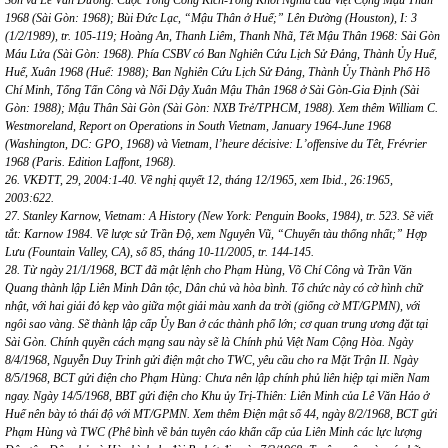
Sơn và Lê Văn Dương. Cuộc Tổng Công Kích-Tổng Khởi Nghĩa của Việt Cộng Mậu Thân
1968 (Sài Gòn: 1968); Bùi Đức Lạc, “Mậu Thân ở Huế;” Lên Đường (Houston), I: 3
(1/2/1989), tr. 105-119; Hoàng An, Thanh Liêm, Thanh Nhã, Tết Mậu Thân 1968: Sài Gòn
Máu Lửa (Sài Gòn: 1968). Phía CSBV có Ban Nghiên Cứu Lịch Sử Đảng, Thành Ủy Huế,
Huế, Xuân 1968 (Huế: 1988); Ban Nghiên Cứu Lịch Sử Đảng, Thành Ủy Thành Phố Hồ
Chí Minh, Tổng Tấn Công và Nổi Dậy Xuân Mậu Thân 1968 ở Sài Gòn-Gia Định (Sài
Gòn: 1988); Mậu Thân Sài Gòn (Sài Gòn: NXB Trẻ/TPHCM, 1988). Xem thêm William C.
Westmoreland, Report on Operations in South Vietnam, January 1964-June 1968
(Washington, DC: GPO, 1968) và Vietnam, l’heure décisive: L’offensive du Têt, Frévrier
1968 (Paris. Edition Laffont, 1968).
26. VKĐTT, 29, 2004:1-40. Về nghị quyết 12, tháng 12/1965, xem Ibid., 26:1965,
2003:622.
27. Stanley Karnow, Vietnam: A History (New York: Penguin Books, 1984), tr. 523. Sẽ viết
tắt: Karnow 1984. Về lược sử Trần Độ, xem Nguyên Vũ, “Chuyến tàu thống nhất;” Hợp
Lưu (Fountain Valley, CA), số 85, tháng 10-11/2005, tr. 144-145.
28. Từ ngày 21/1/1968, BCT đã mật lệnh cho Phạm Hùng, Võ Chí Công và Trần Văn
Quang thành lập Liên Minh Dân tộc, Dân chủ và hòa bình. Tổ chức này có cờ hình chữ
nhật, với hai giải đỏ kẹp vào giữa một giải màu xanh da trời (giống cờ MT/GPMN), với
ngôi sao vàng. Sẽ thành lập cấp Ủy Ban ở các thành phố lớn; cơ quan trung ương đặt tại
Sài Gòn. Chính quyền cách mạng sau này sẽ là Chính phủ Việt Nam Cộng Hòa. Ngày
8/4/1968, Nguyễn Duy Trinh gửi điện mật cho TWC, yêu cầu cho ra Mặt Trận II. Ngày
8/5/1968, BCT gửi điện cho Phạm Hùng: Chưa nên lập chính phủ liên hiệp tại miền Nam
ngay. Ngày 14/5/1968, BBT gửi điện cho Khu ủy Trị-Thiên: Liên Minh của Lê Văn Hảo ở
Huế nên bày tỏ thái độ với MT/GPMN. Xem thêm Điện mật số 44, ngày 8/2/1968, BCT gửi
Phạm Hùng và TWC (Phê bình về bản tuyên cáo khẩn cấp của Liên Minh các lực lượng