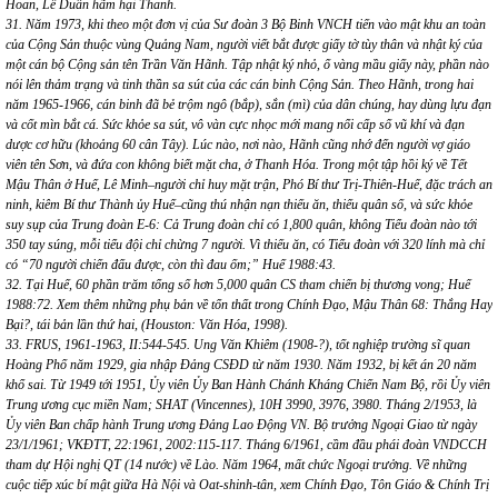
Hoan, Lê Duẩn hãm hại Thanh.
31. Năm 1973, khi theo một đơn vị của Sư đoàn 3 Bộ Binh VNCH tiến vào mật khu an toàn
của Cộng Sản thuộc vùng Quảng Nam, người viết bắt được giấy tờ tùy thân và nhật ký của
một cán bộ Cộng sản tên Trần Văn Hãnh. Tập nhật ký nhỏ, ố vàng mầu giấy này, phần nào
nói lên thảm trạng và tinh thần sa sút của các cán binh Cộng Sản. Theo Hãnh, trong hai
năm 1965-1966, cán binh đã bẻ trộm ngô (bắp), sắn (mì) của dân chúng, hay dùng lựu đạn
và cốt mìn bắt cá. Sức khỏe sa sút, vô vàn cực nhọc mới mang nổi cấp số vũ khí và đạn
dược cơ hữu (khoảng 60 cân Tây). Lúc nào, nơi nào, Hãnh cũng nhớ đến người vợ giáo
viên tên Sơn, và đứa con không biết mặt cha, ở Thanh Hóa. Trong một tập hồi ký về Tết
Mậu Thân ở Huế, Lê Minh–người chỉ huy mặt trận, Phó Bí thư Trị-Thiên-Huế, đặc trách an
ninh, kiêm Bí thư Thành ủy Huế–cũng thú nhận nạn thiếu ăn, thiếu quân số, và sức khỏe
suy sụp của Trung đoàn E-6: Cả Trung đoàn chỉ có 1,800 quân, không Tiểu đoàn nào tới
350 tay súng, mỗi tiểu đội chỉ chừng 7 người. Vì thiếu ăn, có Tiểu đoàn với 320 lính mà chỉ
có “70 người chiến đấu được, còn thì đau ốm;” Huế 1988:43.
32. Tại Huế, 60 phần trăm tổng số hơn 5,000 quân CS tham chiến bị thương vong; Huế
1988:72. Xem thêm những phụ bản về tổn thất trong Chính Đạo, Mậu Thân 68: Thắng Hay
Bại?, tái bản lần thứ hai, (Houston: Văn Hóa, 1998).
33. FRUS, 1961-1963, II:544-545. Ung Văn Khiêm (1908-?), tốt nghiệp trường sĩ quan
Hoàng Phố năm 1929, gia nhập Đảng CSĐD từ năm 1930. Năm 1932, bị kết án 20 năm
khổ sai. Từ 1949 tới 1951, Ủy viên Ủy Ban Hành Chánh Kháng Chiến Nam Bộ, rồi Ủy viên
Trung ương cục miền Nam; SHAT (Vincennes), 10H 3990, 3976, 3980. Tháng 2/1953, là
Ủy viên Ban chấp hành Trung ương Đảng Lao Động VN. Bộ trưởng Ngoại Giao từ ngày
23/1/1961; VKĐTT, 22:1961, 2002:115-117. Tháng 6/1961, cầm đầu phái đoàn VNDCCH
tham dự Hội nghị QT (14 nước) về Lào. Năm 1964, mất chức Ngoại trưởng. Về những
cuộc tiếp xúc bí mật giữa Hà Nội và Oat-shinh-tân, xem Chính Đạo, Tôn Giáo & Chính Trị