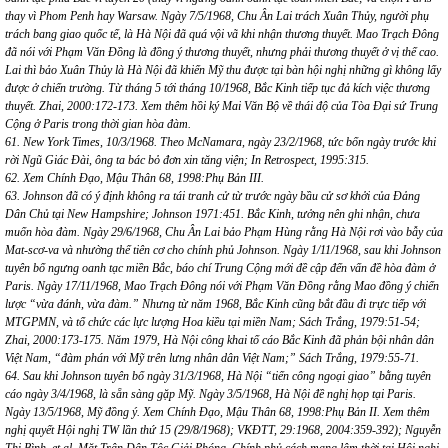
thay vì Phom Penh hay Warsaw. Ngày 7/5/1968, Chu Ân Lai trách Xuân Thủy, người phụ
trách bang giao quốc tế, là Hà Nội đã quá vội vã khi nhận thương thuyết. Mao Trạch Đông
đã nói với Phạm Văn Đồng là đồng ý thương thuyết, nhưng phải thương thuyết ở vị thế cao.
Lai thì bảo Xuân Thủy là Hà Nội đã khiến Mỹ thu được tại bàn hội nghị những gì không lấy
được ở chiến trường. Từ tháng 5 tới tháng 10/1968, Bắc Kinh tiếp tục đả kích việc thương
thuyết. Zhai, 2000:172-173. Xem thêm hồi ký Mai Văn Bộ về thái độ của Tòa Đại sứ Trung
Cộng ở Paris trong thời gian hòa đàm.
61. New York Times, 10/3/1968. Theo McNamara, ngày 23/2/1968, tức bốn ngày trước khi
rời Ngũ Giác Đài, ông ta bác bỏ đơn xin tăng viện; In Retrospect, 1995:315.
62. Xem Chính Đạo, Mậu Thân 68, 1998:Phụ Bản III.
63. Johnson đã có ý định không ra tái tranh cử từ trước ngày bầu cử sơ khởi của Đảng
Dân Chủ tại New Hampshire; Johnson 1971:451. Bắc Kinh, tưởng nên ghi nhận, chưa
muốn hòa đàm. Ngày 29/6/1968, Chu Ân Lai bảo Phạm Hùng rằng Hà Nội rơi vào bẫy của
Mat-scơ-va và nhường thế tiên cơ cho chính phủ Johnson. Ngày 1/11/1968, sau khi Johnson
tuyên bố ngưng oanh tạc miền Bắc, báo chí Trung Cộng mới đề cập đến vấn đề hòa đàm ở
Paris. Ngày 17/11/1968, Mao Trạch Đông nói với Phạm Văn Đồng rằng Mao đồng ý chiến
lược “vừa đánh, vừa đàm.” Nhưng từ năm 1968, Bắc Kinh cũng bắt đầu đi trực tiếp với
MTGPMN, và tổ chức các lực lượng Hoa kiều tại miền Nam; Sách Trắng, 1979:51-54;
Zhai, 2000:173-175. Năm 1979, Hà Nội công khai tố cáo Bắc Kinh đã phản bội nhân dân
Việt Nam, “đàm phán với Mỹ trên lưng nhân dân Việt Nam;” Sách Trắng, 1979:55-71.
64. Sau khi Johnson tuyên bố ngày 31/3/1968, Hà Nội “tiến công ngoại giao” bằng tuyên
cáo ngày 3/4/1968, là sẵn sàng gặp Mỹ. Ngày 3/5/1968, Hà Nội đề nghị họp tại Paris.
Ngày 13/5/1968, Mỹ đồng ý. Xem Chính Đạo, Mậu Thân 68, 1998:Phụ Bản II. Xem thêm
nghị quyết Hội nghị TW lần thứ 15 (29/8/1968); VKĐTT, 29:1968, 2004:359-392); Nguyễn