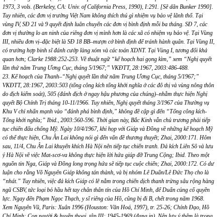
1973, 3 vols. (Berkeley, CA: Univ. of California Press, 1990), I:291. [Sẽ dãn Bunker 1990].
Tuy nhiên, các đơn vị trưởng Việt Nam không thích thú gì nhiệm vụ bảo vệ lãnh thổ. Tại
vùng IV, SĐ 21 và 9 quyết định luân chuyển các đơn vị bình định mỗi ba tháng. SĐ 7, các
đơn vị thường lo an ninh của riêng đơn vị mình hơn là các xã có nhiệm vụ bảo vệ. Tại Vùng
III, nhiều đơn vị–đặc biệt là SĐ 18 BB–mượn cớ bình định để tránh hành quân. Tại Vùng II,
có trường hợp binh sĩ đánh cướp làng xóm và các toán XDNT. Tại Vùng I, tương đối khả
quan hơn; Clarke 1988:252-253. Về thuật ngữ “kế hoạch hai gọng kìm,” xem “Nghị quyết
lần thứ năm Trung Ương Cục, tháng 5/1967;” VKĐTT, 28:1967, 2003:486-488.
23. Kế hoạch của Thanh–“Nghị quyết lần thứ năm Trung Ương Cục, tháng 5/1967;”
VKĐTT, 28:1967, 2003:503 (tổng công kích tổng khởi nghĩa ở các đô thị và vùng nông thôn
do địch kiểm soát), 505 (đánh địch ở ngay hậu phương của chúng)–nhằm thực hiện Nghị
quyết Bộ Chính Trị tháng 10-11/1966. Tuy nhiên, Nghị quyết tháng 3/1967 của Thường vụ
Khu V chỉ nhấn mạnh vào “đánh phá bình định,” không đề cập gì đến “Tổng công kích-
Tổng khởi nghĩa;” Ibid., 2003:560-596. Thời gian này, Bắc Kinh vẫn chủ trương phải tiếp
tục chiến đấu chống Mỹ. Ngày 10/4/1967, khi họp với Giáp và Đồng về những kế hoạch Mỹ
có thể thực hiện, Chu Ân Lai không nói gì đến vấn đề thương thuyết; Zhai, 2000:171. Hôm
sau, 11/4, Chu Ân Lai khuyến khích Hà Nội nên tiếp tục chiến tranh. Đả kích Liên Sô và lưu
ý Hà Nội về việc Mat-scơ-va không thực hiện lời hứa giúp đỡ Trung Cộng; Ibid. Theo một
nguồn tin Nga, Giáp và Đồng long trọng hứa sẽ tiếp tục cuộc chiến; Zhai, 2000:172. Có dư
luận cho rằng Võ Nguyên Giáp không tán thành, và bị nhóm Lê Duẩn/Lê Đức Thọ cho là
“nhát.” Tuy nhiên, việc đả kích Giáp có lẽ nằm trong chiến dịch thanh trừng sâu rộng hàng
ngũ CSBV, tức loại bỏ hầu hết tay chân thân tín của Hồ Chí Minh, để Duẩn củng cố quyền
lực. Ngay đến Phạm Ngọc Thạch, y sĩ riêng của Hồ, cũng bị đi B, chết trong năm 1968.
Xem Nguyên Vũ, Paris: Xuân 1996 (Houston: Văn Hoá, 1997), tr. 25-26; Chính Đạo, Hồ
Chí Minh: Con người & huyền thoại, tập III: 1945-1969 (đang in). Nên lưu ý thêm là trong