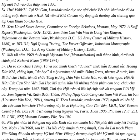
Mỹ một thời vào đầu thập niên 1990.
54. Huế 1988:71. Tại Sài Gòn, Lansdale thúc dục các giới chức Việt phải khai thác tối đa
những cuộc thảm sát ở Huế. Nữ văn sĩ Nhã Ca sau này đoạt giải thưởng văn chương qua
tập Giải Khăn Sô Cho Huế.
55. Xem United States Senate, Committee on Foreign Relations, Vietnam, May 1972. A Staff
Report (Washington: GOP, 1972). Xem thêm Cao Văn Vien & Dong Van Khuyen,
Reflections on the Vietnam War (Washington D.C.: US Army Center of Military History,
1980), tr. 103-115; Ngô Quang Trưởng, The Easter Offensive, Indochina Monographs
(Washington, D.C.: US Army Center of Military History, 1980).
56. Mãi tới năm 1969 thuật ngữ Việt nam hoá [Vietnamization] mới thành hình, dưới thời
chính phủ Richard Nixon (1969-1974).
57. Đa số con cháu Tướng, Tá và các chính khách “du học” chưa hẳn đã xuất sắc. Hoàng
Đức Nhã, chẳng hạn, “du học” ở một trường nhỏ miền Đông Texas, nhưng về nước, làm
Bí thư cho Thiệu, lên tới chức Tổng trưởng Dân Vận-Chiêu Hồi, và rất kiêu ngạo. Hội Ái
Hữu Các Cựu Sinh Viên Đại Học Mỹ qui tụ hầu hết những thành phần con ông, cháu cha
này. Trong hai năm 1967-1968, Chủ tịch Hội trên có liên hệ chặt chẽ với cơ quan CIA Mỹ.
58. Xem Nguyên Vũ, Xuân Buồn Thảm: Những Ngày Cuối Cùng của Nam Việt Nam, tái bản
(Houston: Văn Hoá, 1991), chương II. Theo Lansdale, trước năm 1968, người có liên hệ
vào việc mua bán chức Tỉnh trưởng này là vợ Đại tướng Cao Văn Viên; LBJL, NSF, Vietnam
Country File, Box 104; trích đăng trong Nguyên Vũ, Paris: Xuân 1996, Phụ bản 12, tr. 231.
59. LBJL, NSF, Vietnam Country File, Box 104.
60. Nên ghi nhận là thời gian này Bắc Kinh vẫn còn muốn Hà Nội phải đốt cháy hết Trường
Sơn. Ngày 13/4/1968, sau khi Hà Nội chấp thuận thương thuyết, Chu Ân Lai trách Phạm
Văn Đồng đã nhân nhượng Mỹ hai điểm: Đồng ý thương thuyết khi Mỹ mới chỉ tạm ngưng
oanh tạc phía Bắc vĩ tuyến 20 (thay vì ngưng oanh oanh tạc toàn miền Bắc; và chọn Paris