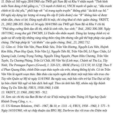
11. Điện số 160 ngày 28/4/1960 của TWĐ gửi Nam Bộ và Khu V nhấn mạnh “Tình hình
miền Nam đang ở thế giằng co,” CS mạnh ở chính trị, VNCH mạnh về quân sự, “đấu tranh
chính trị là chủ yếu,” phối hợp với “vũ trang tuyên truyền” không phải “du kích cục bộ.”
Đề nghị xây dựng lực lượng vũ trang lên cấp D [tiểu đoàn] của “R” không bảo vệ được
nhân dân, chưa có lợi; Đảng tuyệt đối bí mật, chỉ công khai tổ chức quần chúng; VKĐTT,
21, 2002:288-305. Điện số 34 ngày 30/4/1960 của TWĐ gửi Nam Bộ và Khu V chỉ thị
“Phải tăng cường lãnh đạo đô thị, nhất là sinh viên, học sinh;” Ibid., 2002:306-308. Ngày
18/7/1962, trong thư gửi TWCMN, Lê Duẩn vẫn nhấn mạnh: Dùng lực lượng chính trị và
quân sự để cướp lấy những vùng nông thôn rộng lớn nhưng vẫn giữ thế hợp pháp của quần
chúng. Thế hợp pháp là “cái khiên” của quần chúng; Ibid., 23, 2002:712.
12. Gồm có: Trần Văn Văn, Phan Khắc Sửu, Trần Văn Hương, Nguyễn Lưu Viên, Huỳnh
Kim Hữu, Phan Huy Quát, Trần Văn Lý, Nguyễn Tiến Hỉ, Trần Văn Đỗ, Lê Ngọc Chấn, Lê
Quang Luật, Lương Trọng Tường, Nguyễn Tăng Nguyên, Phạm Hữu Chương, Trần Văn
Tuyên, Tạ Chương Phùng, Trần Lê Chất, Hồ Văn Vui (Linh mục, Chánh xứ Tha La, Tây
Ninh; The Pentagon Papers (Gravel), I: 320-321; AMAE (Paris), CLV, SV, 10:122ff. Theo Y
sĩ Phan Quang Đán, chính Đán soạn thảo tuyên cáo trên, nhưng không ký tên. Có tin Trần
Văn Văn là người soạn thảo. Bản thảo của tuyên ngôn đã được một mật báo viên trao cho
Tùy viên Quân sự Mỹ từ ngày 11/4/1960. Ba ngày sau, mật báo viên trở lại Tòa Đại sứ lấy
lại bản chính Việt ngữ và bản dịch Anh ngữ. Theo tin tình báo Mỹ, nhóm này lập thành
Đảng Tự Do Tiến Bộ; FRUS, 1958-1960, I:438.
13. VKĐTT, 21:1960, 2002:905 - 912.
14. Xem các chỉ thị của Ban Bí thư về các lễ hội mừng kỷ niệm Tháng 10 Nga hay Quốc
Khánh Trung Cộng, v.. v...
15. US-Vietnam Relations, 1945 - 1967, Bk 10, tr. 1311 - 6; FRUS, 1958 - 1960, I: 575 - 9.
Ngày 14/10/1960, với sự chấp thuận của BNG Mỹ, Durbrow đọc rồi trao cho Diệm một