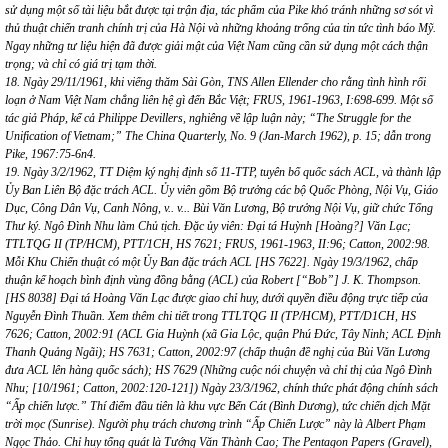
sử dụng một số tài liệu bắt được tại trận địa, tác phẩm của Pike khó tránh những sơ sót vì
thủ thuật chiến tranh chính trị của Hà Nội và những khoảng trống của tin tức tình báo Mỹ.
Ngay những tư liệu hiện đã được giải mật của Việt Nam cũng cần sử dụng một cách thận
trọng; và chỉ có giá trị tạm thời.
18. Ngày 29/11/1961, khi viếng thăm Sài Gòn, TNS Allen Ellender cho rằng tình hình rối
loạn ở Nam Việt Nam chẳng liên hệ gì đến Bắc Việt; FRUS, 1961-1963, I:698-699. Một số
tác giả Pháp, kể cả Philippe Devillers, nghiêng về lập luận này; “The Struggle for the
Unification of Vietnam;” The China Quarterly, No. 9 (Jan-March 1962), p. 15; dẫn trong
Pike, 1967:75-6n4.
19. Ngày 3/2/1962, TT Diệm ký nghị định số 11-TTP, tuyên bố quốc sách ACL, và thành lập
Ủy Ban Liên Bộ đặc trách ACL. Ủy viên gồm Bộ trưởng các bộ Quốc Phòng, Nội Vụ, Giáo
Dục, Công Dân Vụ, Canh Nông, v.. v... Bùi Văn Lương, Bộ trưởng Nội Vụ, giữ chức Tổng
Thư ký. Ngô Đình Nhu làm Chủ tịch. Đặc ủy viên: Đại tá Huỳnh [Hoàng?] Văn Lạc;
TTLTQG II (TP/HCM), PTT/1CH, HS 7621; FRUS, 1961-1963, II:96; Catton, 2002:98.
Mỗi Khu Chiến thuật có một Ủy Ban đặc trách ACL [HS 7622]. Ngày 19/3/1962, chấp
thuận kế hoạch bình định vùng đồng bằng (ACL) của Robert [“Bob”] J. K. Thompson.
[HS 8038] Đại tá Hoàng Văn Lạc được giao chỉ huy, dưới quyền điều động trực tiếp của
Nguyễn Đình Thuần. Xem thêm chi tiết trong TTLTQG II (TP/HCM), PTT/D1CH, HS
7626; Catton, 2002:91 (ACL Gia Huỳnh (xã Gia Lộc, quận Phú Đức, Tây Ninh; ACL Định
Thanh Quảng Ngãi); HS 7631; Catton, 2002:97 (chấp thuận đề nghị của Bùi Văn Lương
đưa ACL lên hàng quốc sách); HS 7629 (Những cuộc nói chuyện và chỉ thị của Ngô Đình
Nhu; [10/1961; Catton, 2002:120-121]) Ngày 23/3/1962, chính thức phát động chính sách
“Ấp chiến lược.” Thí điểm đầu tiên là khu vực Bến Cát (Bình Dương), tức chiến dịch Mặt
trời mọc (Sunrise). Người phụ trách chương trình “Ấp Chiến Lược” này là Albert Phạm
Ngọc Thảo. Chỉ huy tổng quát là Tướng Văn Thành Cao; The Pentagon Papers (Gravel),