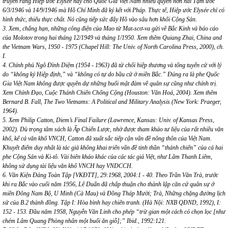
truyền rằng Hiệp ước Elysée này cho Quốc Gia Việt Nam nhiều quyền hơn hai Tạm ước
6/3/1946 và 14/9/1946 mà Hồ Chí Minh đã ký kết với Pháp. Thực tế, Hiệp ước Elysée chỉ có
hình thức, thiếu thực chất. Nó cũng tiếp sức đẩy Hồ vào sâu hơn khối Cộng Sản.
3. Xem, chẳng hạn, những công điện của Mao từ Mat-scơ-va gửi về Bắc Kinh và báo cáo
của Molotov trong hai tháng 12/1949 và tháng 1/1950. Xem thêm Quiang Zhai, China and
the Vietnam Wars, 1950 - 1975 (Chapel Hill: The Univ. of North Carolina Press, 2000), ch.
I.
4. Chính phủ Ngô Đình Diệm (1954 - 1963) đã từ chối hiệp thương và tổng tuyển cử với lý
do “không ký Hiệp định,” và “không có tự do bầu cử ở miền Bắc.” Đúng ra là phe Quốc
Gia Việt Nam không được quyền dự những buổi mật đàm về quân sự cũng như chính trị.
Xem Chính Đạo, Cuộc Thánh Chiến Chống Cộng (Houston: Văn Hoá, 2004). Xem thêm
Bernard B. Fall, The Two Vietnams: A Political and Military Analysis (New York: Praeger,
1964).
5. Xem Philip Catton, Diem’s Final Failure (Lawrence, Kansas: Univ. of Kansas Press,
2002). Dù trọng tâm sách là Ấp Chiến Lược, nhờ được tham khảo tư liệu của rất nhiều văn
khố, kể cả văn khố VNCH, Catton đã xuất sắc tiếp cận vấn đề nông thôn của Việt Nam.
Khuyết điểm duy nhất là tác giả không khai triển vấn đề tinh thần “thánh chiến” của cả hai
phe Cộng Sản và Ki-tô. Vài biên khảo khác của các tác giả Việt, như Lâm Thanh Liêm,
không sử dụng tài liệu văn khố VNCH hay VNDCCH.
6. Văn Kiện Đảng Toàn Tập [VKĐTT], 29:1968, 2004:1 - 40. Theo Trần Văn Trà, trước
khi ra Bắc vào cuối năm 1956, Lê Duẩn đã chấp thuận cho thành lập căn cứ quân sự ở
miền Đông Nam Bộ, U Minh (Cà Mau) và Đồng Tháp Mười; Trà, Những chặng đường lịch
sử của B.2 thành đồng. Tập I: Hòa bình hay chiến tranh. (Hà Nội: NXB QĐND, 1992), I:
152 - 153. Đầu năm 1958, Nguyễn Văn Linh cho phép “trừ gian một cách có chọn lọc [như
chém Lâm Quang Phòng nhân một buổi ăn giỗ];” Ibid., 1992:121.