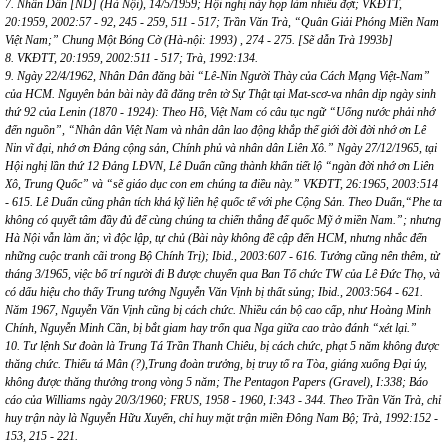
7. Nhân Dân [ND] (Hà Nội), 14/5/1959; Hội nghị này họp làm nhiều đợt; VKĐTT,
20:1959, 2002:57 - 92, 245 - 259, 511 - 517; Trần Văn Trà, “Quân Giải Phóng Miền Nam
Việt Nam;” Chung Một Bóng Cờ (Hà-nội: 1993) , 274 - 275. [Sẽ dẫn Trà 1993b]
8. VKĐTT, 20:1959, 2002:511 - 517; Trà, 1992:134.
9. Ngày 22/4/1962, Nhân Dân đăng bài “Lê-Nin Người Thày của Cách Mạng Việt-Nam”
của HCM. Nguyên bản bài này đã đăng trên tờ Sự Thật tại Mat-scơ-va nhân dịp ngày sinh
thứ 92 của Lenin (1870 - 1924): Theo Hồ, Việt Nam có câu tục ngữ “Uống nước phải nhớ
đến nguồn”, “Nhân dân Việt Nam và nhân dân lao động khắp thế giới đời đời nhớ ơn Lê
Nin vĩ đại, nhớ ơn Đảng cộng sản, Chính phủ và nhân dân Liên Xô.” Ngày 27/12/1965, tại
Hội nghị lần thứ 12 Đảng LĐVN, Lê Duẩn cũng thành khẩn tiết lộ “ngàn đời nhớ ơn Liên
Xô, Trung Quốc” và “sẽ giáo dục con em chúng ta điều này.” VKĐTT, 26:1965, 2003:514
- 615. Lê Duẩn cũng phân tích khá kỹ liên hệ quốc tế với phe Cộng Sản. Theo Duẩn,“Phe ta
không có quyết tâm đầy đủ để cùng chúng ta chiến thắng đế quốc Mỹ ở miền Nam.”; nhưng
Hà Nội vẫn làm ăn; vì độc lập, tự chủ (Bài này không đề cập đến HCM, nhưng nhắc đến
những cuộc tranh cãi trong Bộ Chính Trị); Ibid., 2003:607 - 616. Tưởng cũng nên thêm, từ
tháng 3/1965, việc bố trí người đi B được chuyển qua Ban Tổ chức TW của Lê Đức Thọ, và
có dấu hiệu cho thấy Trung tướng Nguyễn Văn Vịnh bị thất sủng; Ibid., 2003:564 - 621.
Năm 1967, Nguyễn Văn Vịnh cũng bị cách chức. Nhiều cán bộ cao cấp, như Hoàng Minh
Chính, Nguyễn Minh Cần, bị bắt giam hay trốn qua Nga giữa cao trào đánh “xét lại.”
10. Tư lệnh Sư đoàn là Trung Tá Trần Thanh Chiêu, bị cách chức, phạt 5 năm không được
thăng chức. Thiếu tá Mân (?),Trung đoàn trưởng, bị truy tố ra Tòa, giáng xuống Đại úy,
không được thăng thưởng trong vòng 5 năm; The Pentagon Papers (Gravel), I:338; Báo
cáo của Williams ngày 20/3/1960; FRUS, 1958 - 1960, I:343 - 344. Theo Trần Văn Trà, chỉ
huy trận này là Nguyễn Hữu Xuyến, chỉ huy mặt trận miền Đông Nam Bộ; Trà, 1992:152 -
153, 215 - 221.