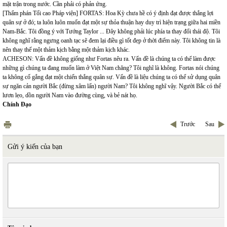
mặt trận trong nước. Cần phải có phản ứng.
[Thẩm phán Tối cao Pháp viện] FORTAS: Hoa Kỳ chưa hề có ý định đạt được thắng lợi
quân sự ở đó; ta luôn luôn muốn đạt một sự thỏa thuận hay duy trì hiện trạng giữa hai miền
Nam-Bắc. Tôi đồng ý với Tướng Taylor ... Đây không phải lúc phía ta thay đổi thái độ. Tôi
không nghĩ rằng ngưng oanh tạc sẽ đem lại điều gì tốt đẹp ở thời điểm này. Tôi không tin là
nên thay thế một thảm kịch bằng một thảm kịch khác.
ACHESON: Vấn đề không giống như Fortas nêu ra. Vấn đề là chúng ta có thể làm được
những gì chúng ta đang muốn làm ở Việt Nam chăng? Tôi nghĩ là không. Fortas nói chúng
ta không cố gắng đạt một chiến thắng quân sự. Vấn đề là liệu chúng ta có thể sử dụng quân
sự ngăn cản người Bắc (đừng xâm lấn) người Nam? Tôi không nghĩ vậy. Người Bắc có thể
lươn lẹo, dồn người Nam vào đường cùng, và bẻ nát họ.
Chính Đạo
Trước
Sau
Gửi ý kiến của bạn