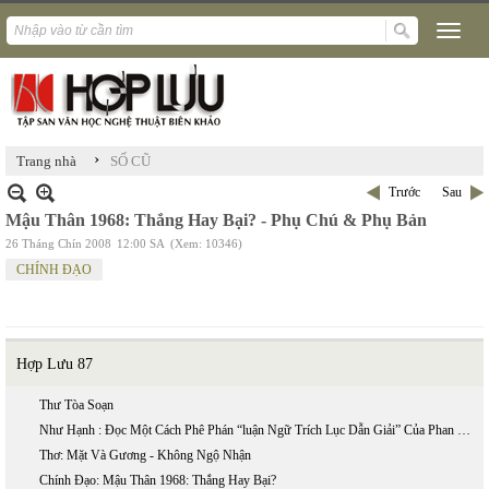
›
Trang nhà
SỐ CŨ
Trước
Sau
Mậu Thân 1968: Thắng Hay Bại? - Phụ Chú & Phụ Bản
26 Tháng Chín 2008
12:00 SA
(Xem: 10346)
CHÍNH ĐẠO
Hợp Lưu 87
Thư Tòa Soạn
Như Hạnh : Đọc Một Cách Phê Phán “luận Ngữ Trích Lục Dẫn Giải” Của Phan Bội Châu
Thơ: Mặt Và Gương - Không Ngộ Nhận
Chính Đạo: Mậu Thân 1968: Thắng Hay Bại?