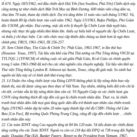
II:674. Ngày 18/5/1962, mở đầu chiến dịch Hải Yến (Sea Swallow, Phú-Yên) Chiến dịch này
cũng tương tự như chiến dịch Mặt Trời Mọc tại Bình Dương. 600 nhân viên công dân vụ,
chia làm 70 toán, tham dự chiến dịch. Dự trù tăng thêm 11 toán vào cuối tháng 5/1962. Và,
hoàn thành 80 ấp chiến lược vào cuối năm 1962. Ngày 1/5/1963, Rufus Phillips, Phó Giám
đốc USOM, ghi nhận: Đại cương, mặc dù trên lý thuyết Ấp Chiến Lược thật tuyệt hảo,
nhưng việc thực thi gặp nhiều khó khăn lớn: thiếu sự hiểu biết về nguyên tắc Ấp Chiến Lược,
và thiếu ý chí thực hiện. Các viên chức mọi cấp khiến dân chúng xa lánh hơn là ngả theo
chính phủ; FRUS, 1961-1963, III:256-257.
20. Xem Chính Đạo, Tôn Giáo & Chính Trị: Phật Giáo, 1963-1967, in lần thứ hai
(Houston: Texas, 1997). Tài liệu văn khố của Phủ Thủ tướng và Phủ Tổng thống VNCH tại
TTLTQG 2 (TP/HCM) về những cuộc xô xát giữa Phật Giáo, Ki-tô Giáo và chính quyền
trong 5 năm 1963-1968 đã mở cho các nhà nghiên cứu chuyên nghiệp. Tài liệu văn khố tại
Thư viện Tổng thống Lyndon B. Johnson tại Austin, Texas, cũng đã giải mật. So sánh hai
nguồn tài liệu này sẽ có hình ảnh khá trung thực.
21. Lê Duẩn cho rằng chiến lược của Đảng LĐVN không phải là lấy nông thôn bao vây
thành thị, mà đã được sáng tạo theo thực tế Việt Nam. Tuy nhiên, những biến đổi trên chỉ là
chi tiết; cơ bản vẫn là lấy nông thôn làm căn cứ. Võ Nguyên Giáp và các chiến lược gia
CSVN cũng thường thích đề cập đến cái gọi là chiến tranh nhân dân. Thực ra, là chiến
tranh hoá nhân dân–bắt mọi giai tầng quốc dân đều trở thành nạn nhân của chiến tranh.
Ngày 2/9/1965–nhân dịp kỷ niệm 20 năm ngày thành lập chế độ CSBV–Thống chế Lâm
Bưu [Lin Pao], Bộ trưởng Quốc Phòng Trung Cộng, cũng đề cập đến chiến lược ... chiến
tranh nhân dân này.
22. Các toán XDNT vùng Cao nguyên tăng từ 84 lên 120 toán. 54 tiểu đoàn tác chiến được
tăng cường cho các Toán XDNT. Ngoài ra còn có 218 đại đội ĐPQ và 738 trung đội Nghĩa
quân; Douglas Pike (Ed), Bunker Papers: Report to the President from Vietnam, 1967-