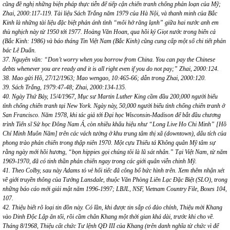
cũng đề nghị những biện pháp thực tiễn để tiếp cận chiến tranh chống phản loạn của Mỹ;
Zhai, 2000:117-119. Tài liệu Sách Trắng năm 1979 của Hà Nội, và thanh minh của Bắc
Kinh là những tài liệu đặc biệt phản ánh tình “môi hở răng lạnh” giữa hai nước anh em
thù nghịch này từ 1950 tới 1977. Hoàng Văn Hoan, qua hồi ký Giọt nước trong biển cả
(Bắc Kinh: 1986) và báo tháng Tin Việt Nam (Bắc Kinh) cũng cung cấp một số chi tiết phản
bác Lê Duẩn.
37. Nguyên văn: “Don’t worry when you borrow from China. You can pay the Chinese
debts whenever you are ready and it is all right even if you do not pay;” Zhai, 2000:124.
38. Mao gửi Hồ, 27/12/1963; Mao wengao, 10:465-66; dẫn trong Zhai, 2000:120.
39. Sách Trắng, 1979:47-48; Zhai, 2000:134-135.
40. Ngày Thứ Bảy, 15/4/1967, Mục sư Martin Luther King cầm đầu 200,000 người biểu
tình chống chiến tranh tại New York. Ngày này, 50,000 người biểu tình chống chiến tranh ở
San Francisco. Năm 1978, khi tác giả tới Đại học Wisconsin-Madison để bắt đầu chương
trình Tiến sĩ Sử học Đông Nam Á, còn nhiều khẩu hiệu như “Long Live Ho Chi Minh” [Hồ
Chí Minh Muôn Năm] trên các vách tường ở khu trung tâm thị xã (downtown), dấu tích của
phong trào phản chiến trong thập niên 1970. Một cựu Thiếu tá Không quân Mỹ tâm sự
rằng ngày mới hồi hương, “bọn hippies gọi chúng tôi là lũ sát nhân.” Tại Việt Nam, từ năm
1969-1970, đã có tinh thần phản chiến ngay trong các giới quân viễn chinh Mỹ.
41. Theo Colby, sau này Adams tỏ vẻ hối tiếc đã công bố bức hình trên. Xem thêm nhận xét
về giới truyền thông của Tướng Lansdale, thuộc Văn Phòng Liên Lạc Đặc Biệt (SLO), trong
những báo cáo mới giải mật năm 1996-1997; LBJL, NSF, Vietnam Country File, Boxes 104,
107.
42. Thiệu biết rõ loại tin đồn này. Có lần, khi được tin sắp có đảo chính, Thiệu mời Khang
vào Dinh Độc Lập ăn tối, rồi cầm chân Khang một thời gian khá dài, trước khi cho về.
Tháng 8/1968, Thiệu cất chức Tư lệnh QĐ III của Khang (trên danh nghĩa từ chức vì để