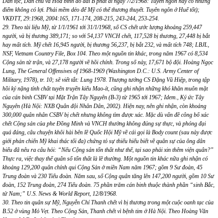
Dân tộc, Dân chủ và Hòa bình do đài B phát đi ngày 7/2/1968: Tuyên ngôn này có những
điểm không có lợi. Phải mềm dẻo để Mỹ có thể thương thuyết. Tuyên ngôn ở Huế tốt);
VKĐTT, 29:1968, 2004:165, 171-174, 208-215, 243-244, 253-254.
29. Theo tài liệu Mỹ, từ 1/1/1961 tới 31/1/1968, số CS chết ước lượng khoảng 259,447
người, và bị thương 389,171; so với 54,137 VNCH chết, 117,528 bị thương, 27,448 bị bắt
hay mất tích. Mỹ chết 16,945 người, bị thương 56,237, bị bắt 232, và mất tích 748; LBJL,
NSF, Vietnam Country File, Box 104. Theo một nguồn tin khác, trong năm 1967 có 8,534
Cộng sản tử trận, và 27,178 người về hồi chính. Trong số này, 17,671 bộ đội. Hoàng Ngọc
Lung, The General Offensives of 1968-1969 (Washington D.C.: U.S. Army Center of
Military, 1978), tr. 10; sẽ viết tắt: Lung 1978. Thượng tướng CS Đặng Vũ Hiệp, trong tập
hồi ký nặng tính chất tuyên truyền kiểu Mao-ít, cũng ghi nhận những khó khăn muôn mặt
của cán binh CSBV tại Mặt Trận Tây Nguyên (B-3) từ 1965 tới 1967; Idem., Ký ức Tây
Nguyên (Hà Nội: NXB Quân đội Nhân Dân, 2002). Hiện nay, nên ghi nhận, còn khoảng
300,000 quân nhân CSBV bị chết nhưng không tìm được xác. Mặc dù vấn đề công bố xác
chết Cộng sản của phe Đồng Minh và VNCH thường không đúng sự thực, và phóng đại
quá đáng, câu chuyện khôi hài bên lề Quốc Hội Mỹ về cái gọi là Body count (sau này được
giới phản chiến Mỹ khai thác tối đa) chứng tỏ sự thiếu hiểu biết về quân sự của ông dân
biểu đã nêu ra câu hỏi: “Nếu Cộng sản tổn thất như thế, tại sao phải xin thêm viện quân?”
Thực ra, việc thay thế quân số tổn thất là lẽ thường. Một nguồn tin khác nữa ghi nhận có
khoảng 129,200 quân chính qui Cộng Sản ở miền Nam năm 1967; gồm 9 Sư đoàn, 45
Trung đoàn và 230 Tiểu đoàn. Năm sau, số Cộng quân tăng lên 147,200 người, gồm 10 Sư
đoàn, 152 Trung đoàn, 274 Tiểu đoàn. 75 phần trăm cán binh thuộc thành phần “sinh Bắc,
tử Nam;” U.S. News & World Report, 12/8/1968.
30. Theo tin quân sự Mỹ, Nguyễn Chí Thanh chết vì bị thương trong một cuộc oanh tạc của
B.52 ở vùng Mỏ Vẹt. Theo Cộng Sản, Thanh chết vì bệnh tim ở Hà Nội. Theo Hoàng Văn