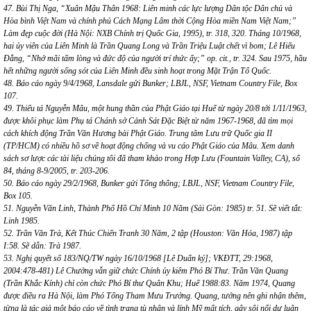
47. Bùi Thị Nga, “Xuân Mậu Thân 1968: Liên minh các lực lượng Dân tộc Dân chủ và
Hòa bình Việt Nam và chính phủ Cách Mạng Lâm thời Cộng Hòa miền Nam Việt Nam;”
Làm đẹp cuộc đời (Hà Nội: NXB Chính trị Quốc Gia, 1995), tr. 318, 320. Tháng 10/1968,
hai ủy viên của Liên Minh là Trần Quang Long và Trần Triệu Luật chết vì bom; Lê Hiếu
Đằng, “Nhớ mãi tấm lòng và đức độ của người trí thức ấy;” op. cit., tr. 324. Sau 1975, hầu
hết những người sống sót của Liên Minh đều sinh hoạt trong Mặt Trận Tổ Quốc.
48. Báo cáo ngày 9/4/1968, Lansdale gửi Bunker; LBJL, NSF, Vietnam Country File, Box
107.
49. Thiếu tá Nguyễn Mâu, một hung thần của Phật Giáo tại Huế từ ngày 20/8 tới 1/11/1963,
được khôi phục làm Phụ tá Chánh sở Cảnh Sát Đặc Biệt từ năm 1967-1968, đã tìm mọi
cách khích động Trần Văn Hương bài Phật Giáo. Trung tâm Lưu trữ Quốc gia II
(TP/HCM) có nhiều hồ sơ về hoạt động chống và vu cáo Phật Giáo của Mâu. Xem danh
sách sơ lược các tài liệu chúng tôi đã tham khảo trong Hợp Lưu (Fountain Valley, CA), số
84, tháng 8-9/2005, tr. 203-206.
50. Báo cáo ngày 29/2/1968, Bunker gửi Tổng thống; LBJL, NSF, Vietnam Country File,
Box 105.
51. Nguyễn Văn Linh, Thành Phố Hồ Chí Minh 10 Năm (Sài Gòn: 1985) tr. 51. Sẽ viết tắt:
Linh 1985.
52. Trần Văn Trà, Kết Thúc Chiến Tranh 30 Năm, 2 tập (Houston: Văn Hóa, 1987) tập
I:58. Sẽ dẫn: Trà 1987.
53. Nghị quyết số 183/NQ/TW ngày 16/10/1968 [Lê Duẩn ký]; VKĐTT, 29:1968,
2004:478-481) Lê Chưởng vẫn giữ chức Chính ủy kiêm Phó Bí Thư. Trần Văn Quang
(Trần Khắc Kính) chỉ còn chức Phó Bí thư Quân Khu; Huế 1988:83. Năm 1974, Quang
được điều ra Hà Nội, làm Phó Tổng Tham Mưu Trưởng. Quang, tưởng nên ghi nhận thêm,
từng là tác giả một báo cáo về tình trạng tù nhân và lính Mỹ mất tích, gây sôi nổi dư luận