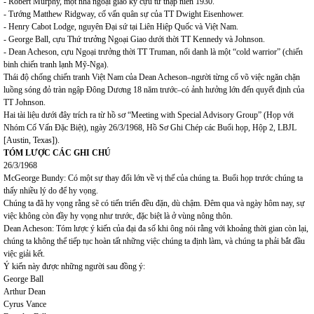
- Robert Murphy, một nhà ngoại giao kỳ cựu từ thập niên 1930.
- Tướng Matthew Ridgway, cố vấn quân sự của TT Dwight Eisenhower.
- Henry Cabot Lodge, nguyên Đại sứ tại Liên Hiệp Quốc và Việt Nam.
- George Ball, cựu Thứ trưởng Ngoại Giao dưới thời TT Kennedy và Johnson.
- Dean Acheson, cựu Ngoại trưởng thời TT Truman, nổi danh là một “cold warrior” (chiến
binh chiến tranh lạnh Mỹ-Nga).
Thái độ chống chiến tranh Việt Nam của Dean Acheson–người từng cổ võ việc ngăn chặn
luồng sóng đỏ tràn ngập Đông Dương 18 năm trước–có ảnh hưởng lớn đến quyết định của
TT Johnson.
Hai tài liệu dưới đây trích ra từ hồ sơ “Meeting with Special Advisory Group” (Họp với
Nhóm Cố Vấn Đặc Biệt), ngày 26/3/1968, Hồ Sơ Ghi Chép các Buổi họp, Hộp 2, LBJL
[Austin, Texas]).
TÓM LƯỢC CÁC GHI CHÚ
26/3/1968
McGeorge Bundy: Có một sự thay đổi lớn về vị thế của chúng ta. Buổi họp trước chúng ta
thấy nhiều lý do để hy vọng.
Chúng ta đã hy vọng rằng sẽ có tiến triển đều đặn, dù chậm. Đêm qua và ngày hôm nay, sự
việc không còn đầy hy vọng như trước, đặc biệt là ở vùng nông thôn.
Dean Acheson: Tóm lược ý kiến của đại đa số khi ông nói rằng với khoảng thời gian còn lại,
chúng ta không thể tiếp tục hoàn tất những việc chúng ta định làm, và chúng ta phải bắt đầu
việc giải kết.
Ý kiến này được những người sau đồng ý:
George Ball
Arthur Dean
Cyrus Vance