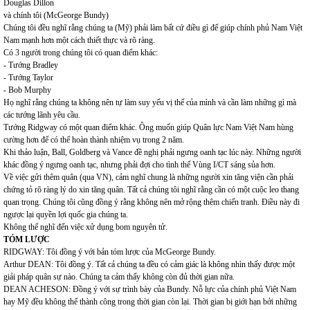
Douglas Dillon
và chính tôi (McGeorge Bundy)
Chúng tôi đều nghĩ rằng chúng ta (Mỹ) phải làm bất cứ điều gì để giúp chính phủ Nam Việt
Nam mạnh hơn một cách thiết thực và rõ ràng.
Có 3 người trong chúng tôi có quan điểm khác:
- Tướng Bradley
- Tướng Taylor
- Bob Murphy
Họ nghĩ rằng chúng ta không nên tự làm suy yếu vị thế của mình và cần làm những gì mà
các tướng lãnh yêu cầu.
Tướng Ridgway có một quan điểm khác. Ông muốn giúp Quân lực Nam Việt Nam hùng
cường hơn để có thể hoàn thành nhiệm vụ trong 2 năm.
Khi thảo luận, Ball, Goldberg và Vance đề nghị phải ngưng oanh tạc lúc này. Những người
khác đồng ý ngưng oanh tạc, nhưng phải đợi cho tình thế Vùng I/CT sáng sủa hơn.
Về việc gửi thêm quân (qua VN), cảm nghĩ chung là những người xin tăng viện cần phải
chứng tỏ rõ ràng lý do xin tăng quân. Tất cả chúng tôi nghĩ rằng cần có một cuộc leo thang
quan trọng. Chúng tôi cũng đồng ý rằng không nên mở rộng thêm chiến tranh. Điều này đi
ngược lại quyền lợi quốc gia chúng ta.
Không thể nghĩ đến việc xử dụng bom nguyên tử.
TÓM LƯỢC
RIDGWAY: Tôi đồng ý với bản tóm lược của McGeorge Bundy.
Arthur DEAN: Tôi đồng ý. Tất cả chúng ta đều có cảm giác là không nhìn thấy được một
giải pháp quân sự nào. Chúng ta cảm thấy không còn đủ thời gian nữa.
DEAN ACHESON: Đồng ý với sự trình bày của Bundy. Nỗ lực của chính phủ Việt Nam
hay Mỹ đều không thể thành công trong thời gian còn lại. Thời gian bị giới hạn bởi những