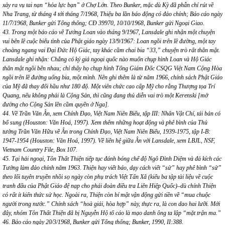
xảy ra vụ tai nạn “hỏa lực bạn” ở Chợ Lớn. Theo Bunker, mặc dù Kỳ đã phẫn chí rút về
Nha Trang, từ tháng 4 tới tháng 7/1968, Thiệu ba lần báo động có đảo chính; Báo cáo ngày
11/7/1968, Bunker gửi Tổng thống; CĐ 39970, 10/10/1968, Bunker gửi Ngoại Giao.
43. Trong một báo cáo về Tướng Loan vào tháng 9/1967, Lansdale ghi nhận một chuyện
vui bên lề cuộc biểu tình của Phật giáo ngày 13/9/1967: Loan ngồi trên lề đường, một tay
choàng ngang vai Đại Đức Hộ Giác, tay khác cầm chai bia “33,” chuyện trò rất thân mật.
Lansdale ghi nhận: Chẳng có ký giả ngoại quốc nào muốn chụp hình Loan và Hộ Giác
thân mật ngồi bên nhau; chỉ thấy họ chụp hình Tổng Giám Đốc CSQG Việt Nam Cộng Hòa
ngồi trên lề đường uống bia, một mình. Nên ghi thêm là từ năm 1966, chính sách Phật Giáo
của Mỹ đã thay đổi hầu như 180 độ. Một viên chức cao cấp Mỹ cho rằng Thượng tọa Trí
Quang, nếu không phải là Cộng Sản, thì cũng đang thủ diễn vai trò một Kerenski [mở
đường cho Cộng Sản lên cầm quyền ở Nga].
44. Về Trần Văn Ân, xem Chính Đạo, Việt Nam Niên Biểu, tập III: Nhân Vật Chí, tái bản có
bổ sung (Houston: Văn Hoá, 1997). Xem thêm những hoạt động và phê bình của Thủ
tướng Trần Văn Hữu về Ân trong Chính Đạo, Việt Nam Niên Biểu, 1939-1975, tập I-B:
1947-1954 (Houston: Văn Hoá, 1997). Về liên hệ giữa Ân với Lansdale, xem LBJL, NSF,
Vietnam Country File, Box 107.
45. Tại hải ngoại, Tôn Thất Thiện tiếp tục đánh bóng chế độ Ngô Đình Diệm và đả kích các
Tướng làm đảo chính năm 1963. Thiện hay viết báo, dạy cách viết “sử” hay phê bình “sử”
theo lối tuyên truyền nhồi sọ ngày còn phụ trách Việt Tấn Xã (kiểu ba tập tài liệu về cuộc
tranh đấu của Phật Giáo đệ nạp cho phái đoàn điều tra Liên Hiệp Quốc)–dù chính Thiện
có rất ít kiến thức sử học. Ngoài ra, Thiện còn bí mật vận động gửi tiền về “mua chuộc
người trong nước.” Chính sách “hoà giải, hòa hợp” này, thực ra, là con dao hai lưỡi. Mới
đây, nhóm Tôn Thất Thiện đã bị Nguyễn Hộ tố cáo là mạo danh ông ta lập “mặt trận ma.”
46. Báo cáo ngày 20/3/1968, Bunker gửi Tổng thống; Bunker, 1990, II:388.