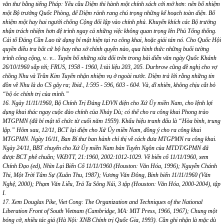
văn thư bằng tiếng Pháp: Yêu cầu Diệm thi hành một chính sách cởi mở hơn: nên bổ nhiệm
một Bộ trưởng Quốc Phòng, để Diệm rảnh rang chú trọng những kế hoạch toàn diện. Bổ
nhiệm một hay hai người chống Cộng đối lập vào chính phủ. Khuyến khích các Bộ trưởng
nhận trách nhiệm hơn đệ trình ngay cả những việc không quan trọng lên Phủ Tổng thống.
Cải tổ Đảng Cần Lao từ dạng bí mật hiện tại ra công khai, hoặc giải tán nó. Cho Quốc Hội
quyền điều tra bất cứ bộ hay nha sở chính quyền nào, qua hình thức những buổi tường
trình công cộng, v.. v... Tuyên bố những sửa đổi trên trong bài diễn văn ngày Quốc Khánh
26/10/1960 sắp tới; FRUS, 1958 - 1960, I:tài liệu 203, 205. Durbrow cũng đề nghị cho vợ
chồng Nhu và Trần Kim Tuyến nhận nhiệm vụ ở ngoài nước. Diệm trả lời rằng những tin
đồn về Nhu là do CS gây ra; Ibid., I:595 - 596, 603 - 604. Và, dĩ nhiên, không chịu cắt bỏ
“bộ óc chính trị của mình.”
16. Ngày 11/11/1960, Bộ Chính Trị Đảng LĐVN điện cho Xứ Ủy miền Nam, cho lệnh lợi
dụng khai thác ngay cuộc đảo chính của Nhảy Dù; có thể cho ra công khai Phong trào
MTGPMN (đã bí mật tổ chức từ cuối năm 1959). Khẩu hiệu tranh đấu là “Hòa bình, trung
lập.” Hôm sau, 12/11, BCT lại điện cho Xứ Ủy miền Nam, đồng ý cho ra công khai
MTGPMN. Ngày 16/11, Ban Bí thư ban hành chỉ thị về cách đưa MTGPMN ra công khai.
Ngày 24/11, BBT chuyển cho Xứ Ủy miền Nam bản Tuyên Ngôn của MTDT/GPMN đã
được BCT phê chuẩn; VKĐTT, 21:1960, 2002:1012-1029. Về biến cố 11/11/1960, xem
Chính Đạo (ed), Nhìn Lại Biến Cố 11/11/1960 (Houston: Văn Hóa, 1996); Nguyễn Chánh
Thi, Một Trời Tâm Sự (Xuân Thu, 1987); Vương Văn Đông, Binh biến 11/11/1960 (Văn
Nghệ, 2000); Phạm Văn Liễu, Trả Ta Sông Núi, 3 tập (Houston: Văn Hóa, 2000-2004), tập
I.
17. Xem Douglas Pike, Viet Cong: The Organization and Techniques of the National
Liberation Front of South Vietnam (Cambridge, MA: MIT Press, 1966, 1967); Chung một
bóng cờ, nhiều tác giả (Hà Nội: XNB Chính trị Quốc Gia, 1993). Cần ghi nhận là mặc dù