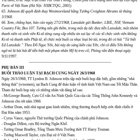
Thị Bình, et al. Mặt Trận Dân Tộc Giải Phóng, Chính phủ cách mạng lâm thời tại Hội nghị
Paris về Việt Nam (Hà Nội: NXBCTQG, 2001).
65. Johnson đã quyết định thay Westmoreland bằng Tướng Creighton Abrams từ tháng
3/1968.
66. Xem, chẳng hạn, báo cáo ngày 27/2/1968, Lansdale gửi Bunker; LBJL, NSF, Vietnam
Country File, Box 107. Tưởng nên ghi thêm, trong một dạ tiệc đưa tiễn Lansdale, một nhóm
thanh niên và sinh viên Ki-tô từng cung cấp nhiều tin sai lạc về các tổ chức sinh viên không
Ki-tô và thanh niên Phật tử, tổ chức một buổi ca nhạc loại bỏ túi, trong đó có bài “Từ biệt
Ed Lansdale.” Theo Đỗ Ngọc Yến, bài này do sáng kiến của Yến; chỉ có điều Yến không
ngờ nó là bài hát để tiễn biệt một phạm nhân Mỹ bị treo cổ; Phỏng vấn điện thoại ngày
9/11/1997.
------------------------------------------------------------------
PHỤ BẢN III
BUỔI THẢO LUẬN TẠI BẠCH CUNG NGÀY 26/3/1968
Ngày 26/3/1968, TT Lyndon B. Johnson triệu tập một buổi họp đặc biệt, gồm những “nhà
thông thái” (wisemen), tại Bạch Cung để thảo luận về tình hình Việt Nam sau Tết Mậu Thân.
Tham dự buổi họp này có những nhân vật đáng kể sau:
- McGeorge Bundy, Cựu Cố vấn An Ninh Quốc Gia của các Tổng Thống John Kennedy và
Johnson cho tới năm 1966.
- Arthur Dean, một nhà ngoại giao kinh nhiệm, từng thương thuyết hiệp ước đình chiến ở
Đại Hàn năm 1953.
- Cyrus Vance, nguyên Thứ trưởng Quốc Phòng của chính phủ Johnson.
- Douglas Dillon, cựu Bộ trưởng Ngân Khố.
- Tướng Omar Bradley, Tổng Tham Mưu Trưởng thời TT Harry Truman.
- Tướng Maxwell Taylor, cựu Đại sứ ở Việt Nam.