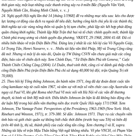
thời gian này, một loạt những cuộc thanh trừng xảy ra ở miền Bắc (Nguyễn Văn Vịnh,
Nguyễn Minh Cần, Hoàng Minh Chính, v.. v...)
24. Nghị quyết Hội nghị lần thứ 14 [tháng 1/1968] đề ra những mục tiêu sau: kéo cho được
lực lượng cơ động của địch ra ngoài để tiêu diệt; hướng công kích chủ yếu là các thành thị;
khởi nghĩa tại các vùng nông thôn và quận lỵ bị tạm chiếm; phải lập tức kết hợp phát động
quần chúng khởi nghĩa; Thành lập Mặt Trận thứ hai và tổ chức chính quyền mới; thành lập
Chính phủ trung ương và chính quyền địa phương; VKĐTT, 29:1968, 2004:41-68. Đã có
nhiều biên khảo về trận Điện Biên Phủ. Đáng lưu ý nhất là các hồi ký của Võ Nguyên Giáp,
Lê Trọng Tấn, Henri Navarre, v.. v... Nhiều tài liệu văn khố Pháp, Mỹ và Trung Cộng cũng
đã mở. Nhưng vì một lý do nào đó, Quân ủy TW Đảng CSVN vẫn chưa giải mật các công
điện, báo cáo về chiến dịch này. Xem Chính Đạo, “Từ Điện Biên Phủ tới Geneva;” Cuộc
Thánh Chiến Chống Cộng (2004). Lê Duẩn, thuở sinh thời, cũng có vẻ đánh giá thấp chiến
công Điện Biên Phủ (trận Điện Biên Phủ chỉ sử dụng 40,000 bộ đội; trận Quảng Trị tới
70,000).
25. Theo hồi ký Tổng thống Johnson, ấn hành năm 1971, ông đã dự đoán được cuộc tấn
công kamikaze này từ cuối năm 1967, và tâm sự với một số viên chức cao cấp Australia và
ngay cả Paul VI, khi ghé Roma nhờ Paul VI móc nối với Hà Nội về các vấn đề thương
thuyết, tù binh và lính Mỹ mất tích. Điều khiến Johnson ân hận là đã không báo động cho
dư luận Mỹ trong bài diễn văn thường niên đọc trước Quốc Hội ngày 17/1/1968. Xem
Johnson, The Vantage Point: Perspectives of the Presidency, 1963-1969 (New York: Holt,
Rinehart and Winston, 1971), tr. 379-380. Sẽ dẫn: Johnson 1971. Thực ra các chuyên viên
tình báo và giới chức quân sự không biết chắc thời điểm (trước hay sau Tết) và biên độ
(trên 40 tỉnh lỵ, thị xã, thành phố) của cuộc tổng tấn công. Xem chương I và II, supra.
Những tài liệu về trận Mậu Thân bằng Việt ngữ không nhiều. Về phe VNCH, có Phạm Văn